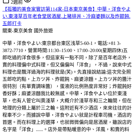
2週前
【孤獨的美食家實訪第114家-日本東京美食】中華・洋食やよ
い.東淺草百年老食堂居酒屋.上豬排丼、冷麻婆麵以及炸餛飩.
五郎打卡
關東-東京美食
國外旅遊
中華・洋食やよい:東京都台東区浅草5-60-1，電話:+81 3-
3872-7710，營業時間:11:30–15:00、17:00–20:00(星期四休)五
郎吃過的洋食很多，但這家有一點不同，除了是百年老店外，
賣的料理偏中式料理，但又偏偏叫「洋食」，不過，說來中式
料理也是飄洋過海的料理就是(笑)。先直接說結論:這次完全照
五郎吃的點，上カツ丼、炸餛飩、麻婆涼麵。上カツ丼的醬汁
很特別（有單賣調味醬），蛋液的比例熟度非常好；炸餛飩好
香好酥；麻婆涼麵我比較無感。中華・洋食やよい位於東淺
草，也有人管它叫奧淺草，大概介於淺草寺和三之輪間，但在
地理的分類上屬於三之輪。這附近有不少酒店，來來往往的計
程車不少，而據說中華・洋食やよい就是計程車司機，酒店的
首選。而在料理上的選擇，也就微微偏向是居酒屋，雖說店的
名字是「洋食」......。店外是帶點暖意的中、洋風，和賣的料