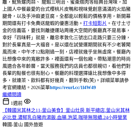
離，魷魚螺肉蒜、 龍蝦三明治、蜜棗煨肉等經典台灣味，加
上國人中餐最愛的台式櫻桃片皮鴨和視味覺創意滿滿的火焰豬
腱骨，以及手沖麻婆豆腐，全都能以輕鬆的價格享用，新開幕
期間還有打卡免費送龍蝦的優惠活動。
打卡短影片
。在寸土寸
金的信義區，要找到離捷運站周邊大空間的餐廳真不是易事，
幸好「四味軒」就是，離忠孝敦化三號出口走路只要三分鐘，
對於長輩真是一大福音。是以還在試營運期間就有不少老饕聞
風而來，中午才12點剛過一刻，店裡就幾乎坐無虛席。餐廳內
比想像中來的寬敝許多，裡面還有一個包廂。帶點潮意的時尚
風適合各年齡層，當天服務我們的店員也都很親切，看他們對
長輩的點餐也很有耐心。餐廳的料理選擇遠比我想像中多得
多，就連茶、飲料都有好幾頁，翻到手軟(笑)。詳細菜單請參
考官網連結。2026菜單
https://reurl.cc/1l4W49
繼續閱讀
1週前
【韓國米其林之11-釜山美食】釜山灶房 新平總店.釜山米其林
必比登.濃郁乳白豬肉湯飯.血腸.泡菜.咖啡無限續.24小時營業
韓國-釜山
國外旅遊