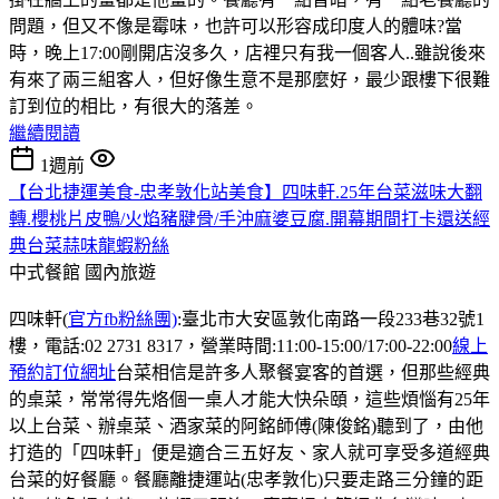
問題，但又不像是霉味，也許可以形容成印度人的體味?當
時，晚上17:00剛開店沒多久，店裡只有我一個客人..雖說後來
有來了兩三組客人，但好像生意不是那麼好，最少跟樓下很難
訂到位的相比，有很大的落差。
繼續閱讀
1週前
【台北捷運美食-忠孝敦化站美食】四味軒.25年台菜滋味大翻
轉.櫻桃片皮鴨/火焰豬腱骨/手沖麻婆豆腐.開幕期間打卡還送經
典台菜蒜味龍蝦粉絲
中式餐館
國內旅遊
四味軒(
官方fb粉絲團)
:臺北市大安區敦化南路一段233巷32號1
樓，電話:02 2731 8317，營業時間:11:00-15:00/17:00-22:00
線上
預約訂位網址
台菜相信是許多人聚餐宴客的首選，但那些經典
的桌菜，常常得先烙個一桌人才能大快朵頤，這些煩惱有25年
以上台菜、辦桌菜、酒家菜的阿銘師傅(陳俊銘)聽到了，由他
打造的「四味軒」便是適合三五好友、家人就可享受多道經典
台菜的好餐廳。餐廳離捷運站(忠孝敦化)只要走路三分鐘的距