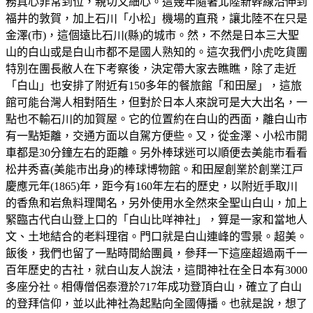
務真心非常到位，親切又細心。這幾年隨著北陸新幹線沿伸到
福井的敦賀，加上石川「小松」機場的直飛，讓北陸不在只是
金澤(市)，這個遠比石川(縣)的城市。然，不然是日本三大聖
山的白山或是白山市都不是國人熟知的。這次我們小虎吃貨團
特別在團長敝人在下考察後，決定帶大家去瞧瞧，除了走近
「白山」也安排了附近有150多年的餐旅館「和田屋」，這旅
館可能台灣人相對陌生，但對於日本人來說可是大大出名，一
點也不輸石川的加賀屋。它的位置約在白山的西面，離白山市
有一點矩離，交通方面以自駕方便些。又，從金澤、小松市開
車都是30分鐘左右的距離。另外棒球迷可以順便去美能市看看
松井秀喜(美能市出身)的棒球博物館。和田屋創業於創業江戸
慶應元年(1865)年，距今有160年左右的歷史，以附近手取川
的香魚和岩魚料理聞名，另外使用水全然來全聖山白山，加上
緊臨古代白山登上口的「白山比咩神社」，算是一家和當地人
文、土地結合的老料理宿。門口就是白山連峰的雪景。超美。
飯後，我們也留了一點時間給團員，參拜一下這座超過兩千一
百年歷史的古社，就白山友人說法，這間神社在全日本有3000
多座分社。相傳僧侶泰澄於717年成功登頂白山，確立了白山
的登拜信仰，並以此神社為起點向全國傳播。也就是說，想了