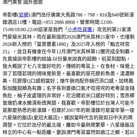
澳門美食
國外旅遊
帝影樓(
官網
):澳門氹仔廣東大馬路786、798、816及840號新濠
鋒酒店11樓，電話:+853 2886 8868，營業時間:12:00-
15:00/18:00-22:00這家是我們「
小虎吃貨團
」攻克的第21家澳
門星級米其林，而在最新版的2026澳門米其林21家中，也僅剩
2026新入榜的「當奧豐素1890」及2025年入榜的「鮨吉祥宮
川」，並且有機會在今年12月澳門米其林第12團完成全制霸。
先直接說帝影樓的結論:以份量來說真的超飽，前菜到甜點，
我大概說了七八次蠻好吃的，傳統的粵菜上，在食材、味覺上
添了若隱若現的視味覺新意。最喜歡的是花膠拆魚𡙡，湯濃鮮
美，花膠厚Q口感相當好；燉牛脥肉配炸鍋巴添口感，加烤鳳
梨加酸甜頗為有趣；名字長到要換口氣才唸得完的老粵菜金錢
魚肚，柚子皮處理的非常好，尼泊爾岩米口感好特別；雪燕椰
皇燉奶凍水嫩清新透爽甜，我喜歡。帝影樓位於台灣人可能不
是那麼熟悉的新濠鋒，但建於2007年的新濠鋒可是當年第一座
六星級的飯店(皇冠大飯店)，據說當時代言的是如日中天的周
潤發。它位於氹仔的最北端，離如今最熱鬧繁華，六星級飯店
林立的中心有一點距離。要說澳門粵菜當然如過江之鯽，若以