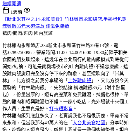
繼續閱讀
1週前
【新北米其林之14-永和美食】竹林雞肉永和總店.半熟蛋包銷
魂雞飯85元大碗滿意.雞湯免費續
鴨肉/鵝肉/雞肉
國內旅遊
竹林雞肉永和總店:234新北市永和區竹林路39巷13號，電
話:0289250096，營業時間:11:00–14:00/16:00–19:30前陣子和美
食圈的朋友聊起來，這幾年在台北風行的雞肉飯模式到底從何
開始?結論，可能是南機場夜市的山內雞肉飯?不過怎麼說，這
股雞肉飯旋風完全沒有停下來的跡象，甚至還吹向了「米其
林」，比方說之前我分享過的「
上好雞肉飯
」，又比方說今天
要聊的「竹林雞肉飯」。先說結論:銷魂雞飯85元（附半熟蛋
包），份量蠻厚的，還有高麗菜和免費雞湯，辣醬也很棒。單
點的雞肉和紹興雞湯也不錯。一家小吃店，光外場就十來個工
作人員，生意真是好。
打卡短影音
。
竹林雞肉飯到底紅多久了，老實說我也不是很清楚，畢竟不常
來永和，但當我那有43萬人的在「
大台北美食地圖
」分享時知
道，吃過的人還真是少。感覺上我就是一整個後知後覺。坦白