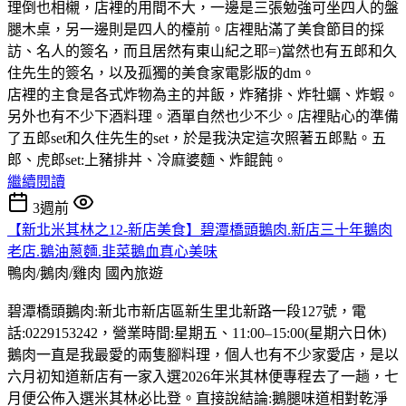
理倒也相櫬，店裡的用間不大，一邊是三張勉強可坐四人的盤
腿木桌，另一邊則是四人的檯前。店裡貼滿了美食節目的採
訪、名人的簽名，而且居然有東山紀之耶=)當然也有五郎和久
住先生的簽名，以及孤獨的美食家電影版的dm。
店裡的主食是各式炸物為主的丼飯，炸豬排、炸牡蠣、炸蝦。
另外也有不少下酒料理。酒單自然也少不少。店裡貼心的準備
了五郎set和久住先生的set，於是我決定這次照著五郎點。五
郎、虎郎set:上豬排丼、冷麻婆麵、炸餛飩。
繼續閱讀
3週前
【新北米其林之12-新店美食】碧潭橋頭鵝肉.新店三十年鵝肉
老店.鵝油蔥麵.韭菜鵝血真心美味
鴨肉/鵝肉/雞肉
國內旅遊
碧潭橋頭鵝肉:新北市新店區新生里北新路一段127號，電
話:0229153242，營業時間:星期五、11:00–15:00(星期六日休)
鵝肉一直是我最愛的兩隻腳料理，個人也有不少家愛店，是以
六月初知道新店有一家入選2026年米其林便專程去了一趟，七
月便公佈入選米其林必比登。直接說結論:鵝腿味道相對乾淨