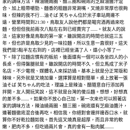
家的調味方法，辣油繞兩圈、醋三圈和碗底的芝麻油醬汁混
合、加上粗帶嚼勁、麵香的粗麵非常涮嘴，叉燒非常厚也很夠
味，但辣的我不行…油そば 笑ちゃん位於米子車站周邊不
遠，營業時間到21:30，鳥取友人說他們都是喝完酒再過來吃
麵，但但但我前兩次八點左右到已經賣完了......。就友人的說
法，這家好像是鳥取的第一家，雖說開店的時間也就這三五
年，但也許是鳥取少見的一味拉麵，所以生意一直很好。這天
我們是5點半左右到的，店裡已經坐滿了人，還小小等了一
下。除了拉麵店慣有的板前，後面還有一個可以各坐四人的小
長桌，但得盤腿就是。雖說開店的時間不久，但立馬成了米子
名店，不少電視、媒體名人來採訪過。基本上就是分正常版和
辣味，另外就是叉燒加量，選擇算是相對簡單。桌上放著一張
油そば 笑ちゃん的吃法，理論上是辣油、醋隨意自行添加再
拌開，友人開玩笑說，這不就是台灣的傻瓜麵。想想，好想真
的差不多.......。如果你不放心自己加，第一次來也可以照著店
家的調味方法，辣油繞兩圈、醋三圈，碗底還有芝麻油醬汁，
連著麵徹底混合後再吃。相信我，你絕對會邊拌邊吞口水，就
算你不好乾拉麵如我。首先這叉燒真是超厚，而且非常的軟
嫩，肥肉不多，但吃過兩片會，真的會有一點肉膩........