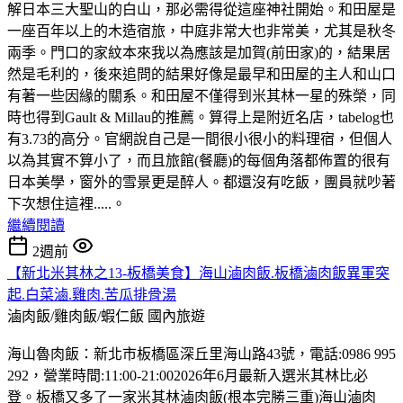
解日本三大聖山的白山，那必需得從這座神社開始。和田屋是
一座百年以上的木造宿旅，中庭非常大也非常美，尤其是秋冬
兩季。門口的家紋本來我以為應該是加賀(前田家)的，結果居
然是毛利的，後來追問的結果好像是最早和田屋的主人和山口
有著一些因緣的關系。和田屋不僅得到米其林一星的殊榮，同
時也得到Gault & Millau的推薦。算得上是附近名店，tabelog也
有3.73的高分。官網說自己是一間很小很小的料理宿，但個人
以為其實不算小了，而且旅館(餐廳)的每個角落都佈置的很有
日本美學，窗外的雪景更是醉人。都還沒有吃飯，團員就吵著
下次想住這裡.....。
繼續閱讀
2週前
【新北米其林之13-板橋美食】海山滷肉飯.板橋滷肉飯異軍突
起.白菜滷.雞肉.苦瓜排骨湯
滷肉飯/雞肉飯/蝦仁飯
國內旅遊
海山魯肉飯：新北市板橋區深丘里海山路43號，電話:0986 995
292，營業時間:11:00-21:002026年6月最新入選米其林比必
登。板橋又多了一家米其林滷肉飯(根本完勝三重)海山滷肉