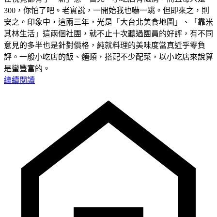
300，你怕了吧。老實說，一開始我也嚇一跳。但即來之，則
安之。印象中，這兩三年，光是「大台北美食地圖」、「靠米
其林生活」這兩個社團，就不止十次聽過團員的好評，有不同
意見的多半也是針對價格，純就料理的美味度當真近乎零負
評。一般小吃店的飯、麵類，搭配不少配菜，以小吃店來說算
是蠻豐富的。
繼續閱讀