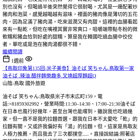
別也沒有，但喝過半後突然覺得它很耐喝，尤其是一邊配著炒
豬肉和泡菜，感覺越喝越有滋味，裡面的豬肉像是薄切的五花
肉，因為足滿了豬肉湯，吃來滋潤又有肉甜。這裡的血腸看起
來有一點乾，但吃在嘴裡其實非常爽口，咀嚼端帶點冬粉的微
軟糯和豬血恰到好處的甜糯，算是我在韓國吃過血腸中佼佼
者，單吃或是泡在豬肉湯都很不錯。
繼續閱讀
1週前
【鳥取印象第135回-米子美食】油そば 笑ちゃん.鳥取第一家
油そば .辣油.醋拌麵樂趣多.叉燒超厚麵超Q
山陰-鳥取
國外旅遊
油そば 笑ちゃん:鳥取県米子市末広町159，電
話:+81859302992，營業時間:11:30–14:30、17:00–21:30油そば
在日本也風行好幾年，甚至台灣也能嚐到，雖說我也吃過幾
家，但一直不是我的拉麵首選，跟我在日本不太愛吃「乾」的
拉麵有關，又或許我偏好有「湯」的拉麵。但，這家是鳥取友
人極力推薦，而且我去了三次都撲空.....。直接說結論:照著店