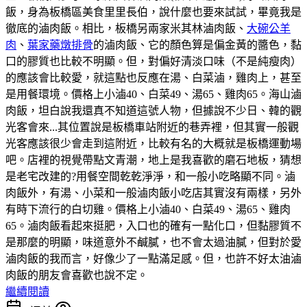
飯，身為板橋區美食里里長伯，說什麼也要來試試，畢竟我是
徹底的滷肉飯。相比，板橋另兩家米其林滷肉飯、
大碗公羊
肉
、
葉家藥燉排骨
的滷肉飯、它的顏色算是偏金黃的醬色，黏
口的膠質也比較不明顯。但，對偏好清淡口味（不是純瘦肉）
的應該會比較愛，就這點也反應在湯、白菜滷，雞肉上，甚至
是用餐環境。價格上小滷40、白菜49、湯65、雞肉65。海山滷
肉飯，坦白說我還真不知道這號人物，但據說不少日、韓的觀
光客會來...其位置說是板橋車站附近的巷弄裡，但其實一般觀
光客應該很少會走到這附近，比較有名的大概就是板橋運動場
吧。店裡的視覺帶點文青潮，地上是我喜歡的磨石地板，猜想
是老宅改建的?用餐空間乾乾淨淨，和一般小吃略顯不同。滷
肉飯外，有湯、小菜和一般滷肉飯小吃店其實沒有兩樣，另外
有時下流行的白切雞。價格上小滷40、白菜49、湯65、雞肉
65。滷肉飯看起來挺肥，入口也的確有一點化口，但黏膠質不
是那麼的明顯，味道意外不鹹膩，也不會太過油膩，但對於愛
滷肉飯的我而言，好像少了一點滿足感。但，也許不好太油滷
肉飯的朋友會喜歡也說不定。
繼續閱讀