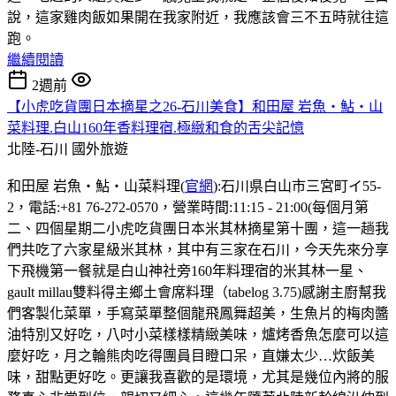
說，這家雞肉飯如果開在我家附近，我應該會三不五時就往這
跑。
繼續閱讀
2週前
【小虎吃貨團日本摘星之26-石川美食】和田屋 岩魚・鮎・山
菜料理.白山160年香料理宿.極緻和食的舌尖記憶
北陸-石川
國外旅遊
和田屋 岩魚・鮎・山菜料理(
官網
):石川県白山市三宮町イ55-
2，電話:+81 76-272-0570，營業時間:11:15 - 21:00(每個月第
二、四個星期二小虎吃貨團日本米其林摘星第十團，這一趟我
們共吃了六家星級米其林，其中有三家在石川，今天先來分享
下飛機第一餐就是白山神社旁160年料理宿的米其林一星、
gault millau雙料得主鄉土會席料理（tabelog 3.75)感謝主廚幫我
們客製化菜單，手寫菜單整個龍飛鳳舞超美，生魚片的梅肉醬
油特別又好吃，八吋小菜樣樣精緻美味，爐烤香魚怎麼可以這
麼好吃，月之輪熊肉吃得團員目瞪口呆，直嫌太少…炊飯美
味，甜點更好吃。更讓我喜歡的是環境，尤其是幾位內將的服