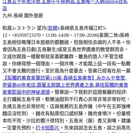
江島五十年老洋食.五島牛牛排絕品.五島唯一入選tabelog百名
店
九州-長崎
國外旅遊
和風レストラン 望月(
官網
):長崎県五島市福江町5-
12，+81959723370，11:00–14:00、17:00–20:00(星期二休)長崎
五島相信略懂日本旅遊的都聽過，但我相信去過的人不多。你
會因為五島日劇(五島醫生)或是五島世界遺產的教堂群而去，
又或你跟我一樣壓根就是喜歡離群、離島的旅人?不管怎樣
說，你總得想一個理由，一個共鳴，才能踏上這一段有一點難
又不會太難的旅行。至於我為什麼要去，答案已經寫在前一篇
【孤獨的美食家實訪第110家-長崎五島美食】みかんや食堂.
奈留島60年老店.跟著五郎踏上世界遺產之島.尋找孤獨的美食
家電影版中的神祕湯頭
。簡單說一下我對於這間餐廳的短評:
主打鐵板五島牛排，軟嫩油甜到不行真心非常非常非常好吃，
灸燒五島也非常好吃，店員推薦的五島炸雞（中午在五郎強棒
麵店沒吃到），麵衣有點厚但口感好酥，雞肉會噴汁，份量根
本吃不完，沙拉的醬汁很特別，五島米（飯）香又涮嘴。建議
一定要先預約。
打卡短影片
。先來說說怎去五島，說之前再先