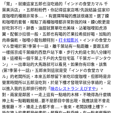
「胃」，就連這家五郎也沒吃過的「インドの食堂カマル 千
葉美浜店」，五郎粉粉們，你記得這家店嗎?先說結論:這家印
度咖哩的種類非常多…. ，有選擇障礙的應該很痛苦。選了饢
和咖哩的套餐，瞎點了兩種咖哩都非常對我的味，饢Q軟更是
好吃到不行，餅香、油甜就算單吃也美味、沾著咖哩如虎添
翼。配餐沙拉很一般，五郎也有喝的芒果拉希挺好喝，加點的
肉串偏乾，咖哩小籠包頗特別。
打卡短影片
。インドの食堂カ
マル登場於第7季第十一話，離千葉站有一點距離，要跟五郎
一樣搭京成千葉線的西登戶站下車，步行大約是七到八分鐘可
達。這裡有一個千葉上千戶的大型住宅區「千葉ガーデンタウ
ン」，一出車站的大馬路就可以看見。如果你有印象，該集
(第7季第十一話)，五郎來到這就是受「インドの食堂カマ
ル」的老闆所託，本來五郎想留下來吃印度咖哩，但那時是非
營業時間所以五郎沒吃到，於是下樓才發現早就分享過的，足
以進入我的五郎排行榜的「
味のレストラン えびすや
」。
對，兩家是鄰居。一走上這有一點暗的木梯，不曉得為什麼精
神上有一點戰戰競競...要不是節目中曾出現，我應該是不會走
進餐廳。不，連走上去都不會.....。後來，老闆說樓上樓下，
掛在牆上的畫都是他畫的。餐廳有一點昏暗，有一點老餐廳的