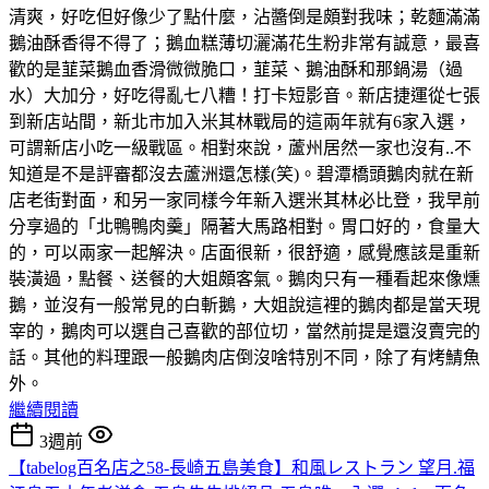
清爽，好吃但好像少了點什麼，沾醬倒是頗對我味；乾麵滿滿
鵝油酥香得不得了；鵝血糕薄切灑滿花生粉非常有誠意，最喜
歡的是韮菜鵝血香滑微微脆口，韮菜、鵝油酥和那鍋湯（過
水）大加分，好吃得亂七八糟！打卡短影音。新店捷運從七張
到新店站間，新北市加入米其林戰局的這兩年就有6家入選，
可謂新店小吃一級戰區。相對來說，蘆州居然一家也沒有..不
知道是不是評審都沒去蘆洲還怎樣(笑)。碧潭橋頭鵝肉就在新
店老街對面，和另一家同樣今年新入選米其林必比登，我早前
分享過的「北鴨鴨肉羹」隔著大馬路相對。胃口好的，食量大
的，可以兩家一起解決。店面很新，很舒適，感覺應該是重新
裝潢過，點餐、送餐的大姐頗客氣。鵝肉只有一種看起來像燻
鵝，並沒有一般常見的白斬鵝，大姐說這裡的鵝肉都是當天現
宰的，鵝肉可以選自己喜歡的部位切，當然前提是還沒賣完的
話。其他的料理跟一般鵝肉店倒沒啥特別不同，除了有烤鯖魚
外。
繼續閱讀
3週前
【tabelog百名店之58-長崎五島美食】和風レストラン 望月.福