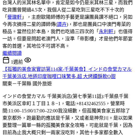
台灣人的米其林名單中，肯定是如今仍是米其林三星，而我們
吃貨團曾開過4.5次，我個人從二星吃到三星吃不下十次的
「
譽瓏軒
」，主廚歐陽師傅的手藝更是讓團員讚不絕口，另如
今再次摘得二星的譚師傳(
譚卉
)，那也是團員口中澳門粵菜的
極品。當然位於本島，我們也吃過三四次的「
永利軒
」也值得
一訪。但要是問起老澳門人，沒準「帝影樓」才是他們年節宴
客的首選，其地位不可謂不高。
繼續閱讀
1週前
【孤獨的美食家實訪第114家-千葉美食】インドの食堂カマル
千葉美浜店.地道印度咖哩口味繁多.超 大烤饢酥軟Q甜
關東－千葉縣
國外旅遊
インドの食堂カマル 千葉美浜店(第七季第11話):千葉県千葉
市美浜区幸町１丁目１８−1，電話:+81432462555，營業時
間:11:00–15:00/17:00–22:00我沒細數，但孤獨美食家五郎除了
東京都外，跑最勤的應該是千葉，又或者是神奈川。是以如果
要整理一篇單一縣的孤獨美食家全攻略，可能就是千葉，因為
目前為止我大概只剩一兩家沒吃到，其他十多家都全數入