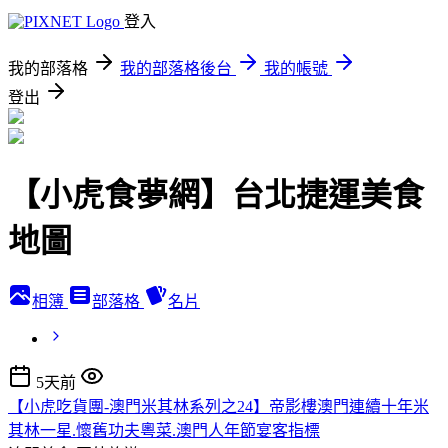
登入
我的部落格
我的部落格後台
我的帳號
登出
【小虎食夢網】台北捷運美食
地圖
相簿
部落格
名片
5天前
【小虎吃貨團-澳門米其林系列之24】帝影樓澳門連續十年米
其林一星.懷舊功夫粵菜.澳門人年節宴客指標