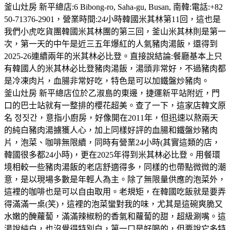
釜山灶房 新平總店:6 Bibong-ro, Saha-gu, Busan, 南韓:電話:+82
50-71376-2901，營業時間:24小時韓國米其林第11回，這也是
我們小虎吃貨團韓國米其林團的第三回，釜山米其林則是第一
次，第一天的中午是近三五年爆紅的人氣豬肉湯飯，還得到
2025-26連續兩年的米其林必比登。直接說結論:餐廳基本上只
有韓國人的米其林必比登豬肉湯飯，湯頭非常好，不過豬肉都
是冷凍肉片，血腸非常好吃，特色是可以加鐵盤炒豬肉。
釜山灶房 新平總店位於乙淑島的東邊，捷運新平站附近，門
口的巴士站就有一整排的櫻花超美。查了一下，這家店韓文原
名 정짓간，意指小廚房，好像開在2011年，但迅速以熬兩天
的純白豬肉湯擄獲人心，加上同樣好評的血腸和鐵盤炒豬肉
片，泡菜、咖啡無限續，同時有營業24小時(其實這類的店，
韓國很多都24小時)，更在2025年得到米其林必比登。用餐環
境相較一些豬肉湯飯的老店舒適得多，同樣的也帶點微微的潮
意，是以現場多數是年輕人為主。除了無限量供應的泡菜外，
這裡的咖啡也是可以自由取用。老規矩，在韓國吃飯就是要弄
得滿滿一桌(笑)，這裡的泡菜蠻對我的味，尤其是這碗爽脆又
水嫩的醃蘿蔔，滿滿辣椒粉的香氣和蘿蔔的甜，超級涮嘴。這
湯說純白，也沒覺得特別白，第一口是好喝的，但要說它多特