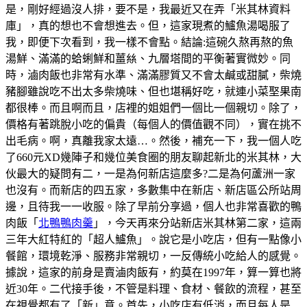
是，剛好經過沒人排，要不是，我最近又在弄「米其林資料
庫」，真的想也不會想進去。但，這家現煮的鱸魚湯喝服了
我，即便下次看到，我一樣不會點。結論:這碗久熬再熬的魚
湯鮮、滿滿的蛤蜊鮮和薑𢇃、九層塔間的平衡著實微妙。同
時，滷肉飯也非常有水準、滿滿膠質又不會太鹹或甜膩，柴燒
豬腳雖說吃不出太多柴燒味、但也堪稱好吃，就連小菜埾果南
都很棒。而且啊而且，店裡的姐姐們一個比一個親切。除了，
價格有著跳脫小吃的偏貴（每個人的價值觀不同），實在挑不
出毛病。啊，真離我家太遠…。然後，補充一下，我一個人吃
了660元XD幾陣子和幾位美食圈的朋友聊起新北的米其林，大
伙最大的疑問有二，一是為何新店這麼多?二是為何蘆洲一家
也沒有。而新店的四五家，多數集中在新店、新店區公所站周
邊，且待我一一收服。除了早前分享過，個人也非常喜歡的鴨
肉飯「
北鴨鴨肉羹
」，今天再來分站新店米其林第二家，這兩
三年大紅特紅的「超人鱸魚」。說它是小吃店，但有一點像小
餐館，環境乾淨、服務非常親切，一反傳統小吃給人的感覺。
據說，這家的前身是賣滷肉飯有，約莫在1997年，算一算也將
近30年。二代接手後，不管是料理、食材、餐飲的流程，甚至
在視覺都有了「新」意。首先，小吃店有低消，而且每人是