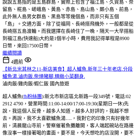
說說五島指的是五島群島，實際上包含了福江島、久賀島、奈
留島、椛島、嵯峨島、黃島、赤島、島山島、蕨小島、前島，
此外無人島男女群島、黑島等等幾個島，而非只有五個
「島」。交通方面，除了從福岡、長崎搭飛機外，一般都是從
長崎搭五島渡輪。而我選擇在長崎住了一晚，隔天一大早搭船
到福江島(快速船)大約是1個半小時，費用我記得單程是8900
日幣，來回17500日幣。
繼續閱讀
4週前
【新北米其林之11-新店美食】超人鱸魚.新年三十年老店.分段
鱸魚湯.滷肉飯.柴燒豬腳.精緻小菜翻身.
滷肉飯/雞肉飯/蝦仁飯
國內旅遊
超人鱸魚(
fb粉絲團
):新北市新店區北新路一段349號，電話:02
2912 4790，營業時間:11:00-14:00/17:00-19:30(星期日一休)先
說，我這個人反骨，越多人知道，越多人好評的，我越不想
去。再說，我不太喜歡鱸魚湯….，我對它的印象只有好幾年
前，清晨龍山寺前，警察催著魚攤離開，客人端起碗站在路邊
像沒事一樣接著喝的畫面。要不是，今天想吃的店沒開，要不