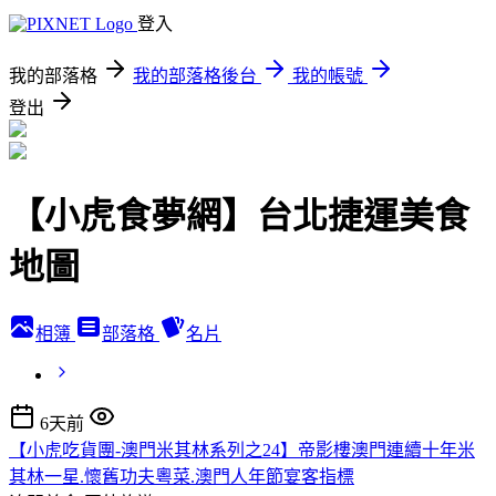
登入
我的部落格
我的部落格後台
我的帳號
登出
【小虎食夢網】台北捷運美食
地圖
相簿
部落格
名片
6天前
【小虎吃貨團-澳門米其林系列之24】帝影樓澳門連續十年米
其林一星.懷舊功夫粵菜.澳門人年節宴客指標