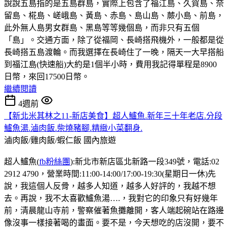
說說五島指的是五島群島，實際上包含了福江島、久賀島、奈
留島、椛島、嵯峨島、黃島、赤島、島山島、蕨小島、前島，
此外無人島男女群島、黑島等等幾個島，而非只有五個
「島」。交通方面，除了從福岡、長崎搭飛機外，一般都是從
長崎搭五島渡輪。而我選擇在長崎住了一晚，隔天一大早搭船
到福江島(快速船)大約是1個半小時，費用我記得單程是8900
日幣，來回17500日幣。
繼續閱讀
4週前
【新北米其林之11-新店美食】超人鱸魚.新年三十年老店.分段
鱸魚湯.滷肉飯.柴燒豬腳.精緻小菜翻身.
滷肉飯/雞肉飯/蝦仁飯
國內旅遊
超人鱸魚(
fb粉絲團
):新北市新店區北新路一段349號，電話:02
2912 4790，營業時間:11:00-14:00/17:00-19:30(星期日一休)先
說，我這個人反骨，越多人知道，越多人好評的，我越不想
去。再說，我不太喜歡鱸魚湯….，我對它的印象只有好幾年
前，清晨龍山寺前，警察催著魚攤離開，客人端起碗站在路邊
像沒事一樣接著喝的畫面。要不是，今天想吃的店沒開，要不