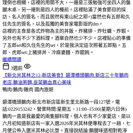
理倒也相櫬，店裡的用間不大，一邊是三張勉強可坐四人的盤
腿木桌，另一邊則是四人的檯前。店裡貼滿了美食節目的採
訪、名人的簽名，而且居然有東山紀之耶=)當然也有五郎和久
住先生的簽名，以及孤獨的美食家電影版的dm。
店裡的主食是各式炸物為主的丼飯，炸豬排、炸牡蠣、炸蝦。
另外也有不少下酒料理。酒單自然也少不少。店裡貼心的準備
了五郎set和久住先生的set，於是我決定這次照著五郎點。五
郎、虎郎set:上豬排丼、冷麻婆麵、炸餛飩。
繼續閱讀
3週前
【新北米其林之12-新店美食】碧潭橋頭鵝肉.新店三十年鵝肉
老店.鵝油蔥麵.韭菜鵝血真心美味
鴨肉/鵝肉/雞肉
國內旅遊
碧潭橋頭鵝肉:新北市新店區新生里北新路一段127號，電
話:0229153242，營業時間:星期五、11:00–15:00(星期六日休)
鵝肉一直是我最愛的兩隻腳料理，個人也有不少家愛店，是以
六月初知道新店有一家入選2026年米其林便專程去了一趟，七
月便公佈入選米其林必比登。直接說結論:鵝腿味道相對乾淨