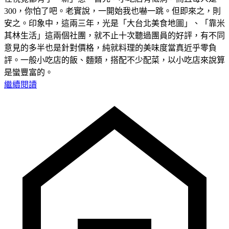
300，你怕了吧。老實說，一開始我也嚇一跳。但即來之，則
安之。印象中，這兩三年，光是「大台北美食地圖」、「靠米
其林生活」這兩個社團，就不止十次聽過團員的好評，有不同
意見的多半也是針對價格，純就料理的美味度當真近乎零負
評。一般小吃店的飯、麵類，搭配不少配菜，以小吃店來說算
是蠻豐富的。
繼續閱讀