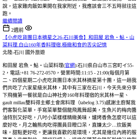
說，這家雞肉飯如果開在我家附近，我應該會三不五時就往這
跑。
繼續閱讀
2週前
【小虎吃貨團日本摘星之26-石川美食】和田屋 岩魚・鮎・山
菜料理.白山160年香料理宿.極緻和食的舌尖記憶
北陸-石川
國外旅遊
和田屋 岩魚・鮎・山菜料理(
官網
):石川県白山市三宮町イ55-
2，電話:+81 76-272-0570，營業時間:11:15 - 21:00(每個月第
二、四個星期二小虎吃貨團日本米其林摘星第十團，這一趟我
們共吃了六家星級米其林，其中有三家在石川，今天先來分享
下飛機第一餐就是白山神社旁160年料理宿的米其林一星、
gault millau雙料得主鄉土會席料理（tabelog 3.75)感謝主廚幫我
們客製化菜單，手寫菜單整個龍飛鳳舞超美，生魚片的梅肉醬
油特別又好吃，八吋小菜樣樣精緻美味，爐烤香魚怎麼可以這
麼好吃，月之輪熊肉吃得團員目瞪口呆，直嫌太少…炊飯美
味，甜點更好吃。更讓我喜歡的是環境，尤其是幾位內將的服