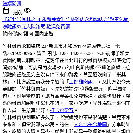
繼續閱讀
1週前
【新北米其林之14-永和美食】竹林雞肉永和總店.半熟蛋包銷
魂雞飯85元大碗滿意.雞湯免費續
鴨肉/鵝肉/雞肉
國內旅遊
竹林雞肉永和總店:234新北市永和區竹林路39巷13號，電
話:0289250096，營業時間:11:00–14:00/16:00–19:30前陣子和美
食圈的朋友聊起來，這幾年在台北風行的雞肉飯模式到底從何
開始?結論，可能是南機場夜市的山內雞肉飯?不過怎麼說，這
股雞肉飯旋風完全沒有停下來的跡象，甚至還吹向了「米其
林」，比方說之前我分享過的「
上好雞肉飯
」，又比方說今天
要聊的「竹林雞肉飯」。先說結論:銷魂雞飯85元（附半熟蛋
包），份量蠻厚的，還有高麗菜和免費雞湯，辣醬也很棒。單
點的雞肉和紹興雞湯也不錯。一家小吃店，光外場就十來個工
作人員，生意真是好。
打卡短影音
。
竹林雞肉飯到底紅多久了，老實說我也不是很清楚，畢竟不常
來永和，但當我那有43萬人的在「
大台北美食地圖
」分享時知
道，吃過的人還真是少。感覺上我就是一整個後知後覺。坦白