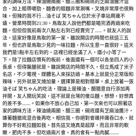
家的調味方法，辣油繞兩圈、醋三圈和碗底的芝麻油醬汁混
合、加上粗帶嚼勁、麵香的粗麵非常涮嘴，叉燒非常厚也很夠
味，但辣的我不行…油そば 笑ちゃん位於米子車站周邊不
遠，營業時間到21:30，鳥取友人說他們都是喝完酒再過來吃
麵，但但但我前兩次八點左右到已經賣完了......。就友人的說
法，這家好像是鳥取的第一家，雖說開店的時間也就這三五
年，但也許是鳥取少見的一味拉麵，所以生意一直很好。這天
我們是5點半左右到的，店裡已經坐滿了人，還小小等了一
下。除了拉麵店慣有的板前，後面還有一個可以各坐四人的小
長桌，但得盤腿就是。雖說開店的時間不久，但立馬成了米子
名店，不少電視、媒體名人來採訪過。基本上就是分正常版和
辣味，另外就是叉燒加量，選擇算是相對簡單。桌上放著一張
油そば 笑ちゃん的吃法，理論上是辣油、醋隨意自行添加再
拌開，友人開玩笑說，這不就是台灣的傻瓜麵。想想，好想真
的差不多.......。如果你不放心自己加，第一次來也可以照著店
家的調味方法，辣油繞兩圈、醋三圈，碗底還有芝麻油醬汁，
連著麵徹底混合後再吃。相信我，你絕對會邊拌邊吞口水，就
算你不好乾拉麵如我。首先這叉燒真是超厚，而且非常的軟
嫩，肥肉不多，但吃過兩片會，真的會有一點肉膩........