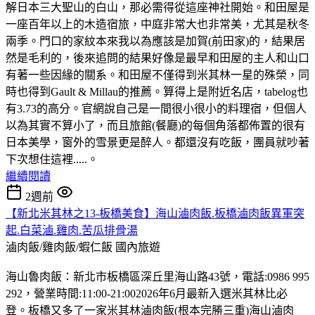
解日本三大聖山的白山，那必需得從這座神社開始。和田屋是
一座百年以上的木造宿旅，中庭非常大也非常美，尤其是秋冬
兩季。門口的家紋本來我以為應該是加賀(前田家)的，結果居
然是毛利的，後來追問的結果好像是最早和田屋的主人和山口
有著一些因緣的關系。和田屋不僅得到米其林一星的殊榮，同
時也得到Gault & Millau的推薦。算得上是附近名店，tabelog也
有3.73的高分。官網說自己是一間很小很小的料理宿，但個人
以為其實不算小了，而且旅館(餐廳)的每個角落都佈置的很有
日本美學，窗外的雪景更是醉人。都還沒有吃飯，團員就吵著
下次想住這裡.....。
繼續閱讀
2週前
【新北米其林之13-板橋美食】海山滷肉飯.板橋滷肉飯異軍突
起.白菜滷.雞肉.苦瓜排骨湯
滷肉飯/雞肉飯/蝦仁飯
國內旅遊
海山魯肉飯：新北市板橋區深丘里海山路43號，電話:0986 995
292，營業時間:11:00-21:002026年6月最新入選米其林比必
登。板橋又多了一家米其林滷肉飯(根本完勝三重)海山滷肉