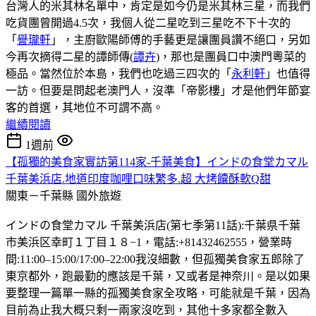
台灣人的米其林名單中，肯定是如今仍是米其林三星，而我們
吃貨團曾開過4.5次，我個人從二星吃到三星吃不下十次的
「
譽瓏軒
」，主廚歐陽師傅的手藝更是讓團員讚不絕口，另如
今再次摘得二星的譚師傳(
譚卉
)，那也是團員口中澳門粵菜的
極品。當然位於本島，我們也吃過三四次的「
永利軒
」也值得
一訪。但要是問起老澳門人，沒準「帝影樓」才是他們年節宴
客的首選，其地位不可謂不高。
繼續閱讀
1週前
【孤獨的美食家實訪第114家-千葉美食】インドの食堂カマル
千葉美浜店.地道印度咖哩口味繁多.超 大烤饢酥軟Q甜
關東－千葉縣
國外旅遊
インドの食堂カマル 千葉美浜店(第七季第11話):千葉県千葉
市美浜区幸町１丁目１８−1，電話:+81432462555，營業時
間:11:00–15:00/17:00–22:00我沒細數，但孤獨美食家五郎除了
東京都外，跑最勤的應該是千葉，又或者是神奈川。是以如果
要整理一篇單一縣的孤獨美食家全攻略，可能就是千葉，因為
目前為止我大概只剩一兩家沒吃到，其他十多家都全數入