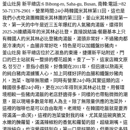
釜山灶房 新平總店:6 Bibong-ro, Saha-gu, Busan, 南韓:電話:+82
50-71376-2901，營業時間:24小時韓國米其林第11回，這也是
我們小虎吃貨團韓國米其林團的第三回，釜山米其林則是第一
次，第一天的中午是近三五年爆紅的人氣豬肉湯飯，還得到
2025-26連續兩年的米其林必比登。直接說結論:餐廳基本上只
有韓國人的米其林必比登豬肉湯飯，湯頭非常好，不過豬肉都
是冷凍肉片，血腸非常好吃，特色是可以加鐵盤炒豬肉。
釜山灶房 新平總店位於乙淑島的東邊，捷運新平站附近，門
口的巴士站就有一整排的櫻花超美。查了一下，這家店韓文原
名 정짓간，意指小廚房，好像開在2011年，但迅速以熬兩天
的純白豬肉湯擄獲人心，加上同樣好評的血腸和鐵盤炒豬肉
片，泡菜、咖啡無限續，同時有營業24小時(其實這類的店，
韓國很多都24小時)，更在2025年得到米其林必比登。用餐環
境相較一些豬肉湯飯的老店舒適得多，同樣的也帶點微微的潮
意，是以現場多數是年輕人為主。除了無限量供應的泡菜外，
這裡的咖啡也是可以自由取用。老規矩，在韓國吃飯就是要弄
得滿滿一桌(笑)，這裡的泡菜蠻對我的味，尤其是這碗爽脆又
水嫩的醃蘿蔔，滿滿辣椒粉的香氣和蘿蔔的甜，超級涮嘴。這
湯說純白，也沒覺得特別白，第一口是好喝的，但要說它多特