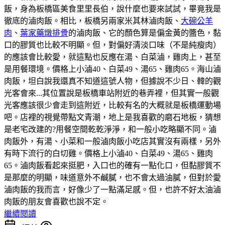
飯，身為板橋區美食里里長伯，說什麼也要來試試，畢竟我是
徹底的滷肉飯。相比，板橋另兩家米其林滷肉飯、
大碗公羊
肉
、
葉家藥燉排骨
的滷肉飯、它的顏色算是偏金黃的醬色，黏
口的膠質也比較不明顯。但，對偏好清淡口味（不是純瘦肉）
的應該會比較愛，就這點也反應在湯、白菜滷，雞肉上，甚至
是用餐環境。價格上小滷40、白菜49、湯65、雞肉65。海山滷
肉飯，坦白說我還真不知道這號人物，但據說不少日、韓的觀
光客會來...其位置說是板橋車站附近的巷弄裡，但其實一般觀
光客應該很少會走到這附近，比較有名的大概就是板橋運動場
吧。店裡的視覺帶點文青潮，地上是我喜歡的磨石地板，猜想
是老宅改建的?用餐空間乾乾淨淨，和一般小吃略顯不同。滷
肉飯外，有湯、小菜和一般滷肉飯小吃店其實沒有兩樣，另外
有時下流行的白切雞。價格上小滷40、白菜49、湯65、雞肉
65。滷肉飯看起來挺肥，入口也的確有一點化口，但黏膠質不
是那麼的明顯，味道意外不鹹膩，也不會太過油膩，但對於愛
滷肉飯的我而言，好像少了一點滿足感。但，也許不好太油滷
肉飯的朋友會喜歡也說不定。
繼續閱讀