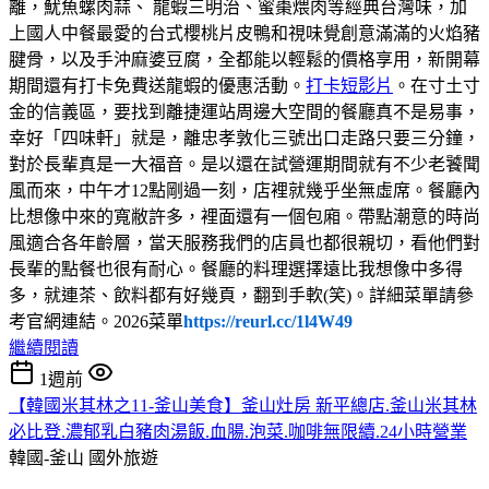
離，魷魚螺肉蒜、 龍蝦三明治、蜜棗煨肉等經典台灣味，加
上國人中餐最愛的台式櫻桃片皮鴨和視味覺創意滿滿的火焰豬
腱骨，以及手沖麻婆豆腐，全都能以輕鬆的價格享用，新開幕
期間還有打卡免費送龍蝦的優惠活動。
打卡短影片
。在寸土寸
金的信義區，要找到離捷運站周邊大空間的餐廳真不是易事，
幸好「四味軒」就是，離忠孝敦化三號出口走路只要三分鐘，
對於長輩真是一大福音。是以還在試營運期間就有不少老饕聞
風而來，中午才12點剛過一刻，店裡就幾乎坐無虛席。餐廳內
比想像中來的寬敝許多，裡面還有一個包廂。帶點潮意的時尚
風適合各年齡層，當天服務我們的店員也都很親切，看他們對
長輩的點餐也很有耐心。餐廳的料理選擇遠比我想像中多得
多，就連茶、飲料都有好幾頁，翻到手軟(笑)。詳細菜單請參
考官網連結。2026菜單
https://reurl.cc/1l4W49
繼續閱讀
1週前
【韓國米其林之11-釜山美食】釜山灶房 新平總店.釜山米其林
必比登.濃郁乳白豬肉湯飯.血腸.泡菜.咖啡無限續.24小時營業
韓國-釜山
國外旅遊