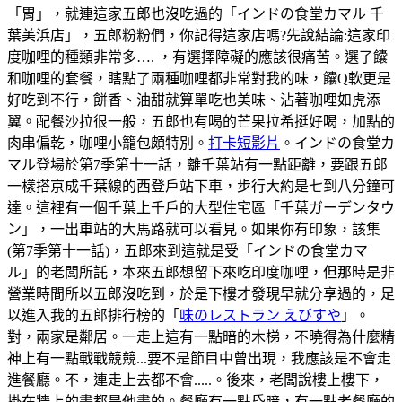
「胃」，就連這家五郎也沒吃過的「インドの食堂カマル 千
葉美浜店」，五郎粉粉們，你記得這家店嗎?先說結論:這家印
度咖哩的種類非常多…. ，有選擇障礙的應該很痛苦。選了饢
和咖哩的套餐，瞎點了兩種咖哩都非常對我的味，饢Q軟更是
好吃到不行，餅香、油甜就算單吃也美味、沾著咖哩如虎添
翼。配餐沙拉很一般，五郎也有喝的芒果拉希挺好喝，加點的
肉串偏乾，咖哩小籠包頗特別。
打卡短影片
。インドの食堂カ
マル登場於第7季第十一話，離千葉站有一點距離，要跟五郎
一樣搭京成千葉線的西登戶站下車，步行大約是七到八分鐘可
達。這裡有一個千葉上千戶的大型住宅區「千葉ガーデンタウ
ン」，一出車站的大馬路就可以看見。如果你有印象，該集
(第7季第十一話)，五郎來到這就是受「インドの食堂カマ
ル」的老闆所託，本來五郎想留下來吃印度咖哩，但那時是非
營業時間所以五郎沒吃到，於是下樓才發現早就分享過的，足
以進入我的五郎排行榜的「
味のレストラン えびすや
」。
對，兩家是鄰居。一走上這有一點暗的木梯，不曉得為什麼精
神上有一點戰戰競競...要不是節目中曾出現，我應該是不會走
進餐廳。不，連走上去都不會.....。後來，老闆說樓上樓下，
掛在牆上的畫都是他畫的。餐廳有一點昏暗，有一點老餐廳的