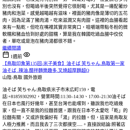
別也沒有，但喝過半後突然覺得它很耐喝，尤其是一邊配著炒
豬肉和泡菜，感覺越喝越有滋味，裡面的豬肉像是薄切的五花
肉，因為足滿了豬肉湯，吃來滋潤又有肉甜。這裡的血腸看起
來有一點乾，但吃在嘴裡其實非常爽口，咀嚼端帶點冬粉的微
軟糯和豬血恰到好處的甜糯，算是我在韓國吃過血腸中佼佼
者，單吃或是泡在豬肉湯都很不錯。
繼續閱讀
1週前
【鳥取印象第135回-米子美食】油そば 笑ちゃん.鳥取第一家
油そば .辣油.醋拌麵樂趣多.叉燒超厚麵超Q
山陰-鳥取
國外旅遊
油そば 笑ちゃん:鳥取県米子市末広町159，電
話:+81859302992，營業時間:11:30–14:30、17:00–21:30油そば
在日本也風行好幾年，甚至台灣也能嚐到，雖說我也吃過幾
家，但一直不是我的拉麵首選，跟我在日本不太愛吃「乾」的
拉麵有關，又或許我偏好有「湯」的拉麵。但，這家是鳥取友
人極力推薦，而且我去了三次都撲空.....。直接說結論:照著店