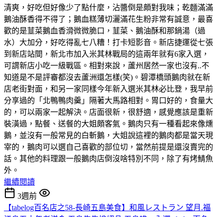
清爽，好吃但好像少了點什麼，沾醬倒是頗對我味；乾麵滿滿
鵝油酥香得不得了；鵝血糕薄切灑滿花生粉非常有誠意，最喜
歡的是韮菜鵝血香滑微微脆口，韮菜、鵝油酥和那鍋湯（過
水）大加分，好吃得亂七八糟！打卡短影音。新店捷運從七張
到新店站間，新北市加入米其林戰局的這兩年就有6家入選，
可謂新店小吃一級戰區。相對來說，蘆州居然一家也沒有..不
知道是不是評審都沒去蘆洲還怎樣(笑)。碧潭橋頭鵝肉就在新
店老街對面，和另一家同樣今年新入選米其林必比登，我早前
分享過的「北鴨鴨肉羹」隔著大馬路相對。胃口好的，食量大
的，可以兩家一起解決。店面很新，很舒適，感覺應該是重新
裝潢過，點餐、送餐的大姐頗客氣。鵝肉只有一種看起來像燻
鵝，並沒有一般常見的白斬鵝，大姐說這裡的鵝肉都是當天現
宰的，鵝肉可以選自己喜歡的部位切，當然前提是還沒賣完的
話。其他的料理跟一般鵝肉店倒沒啥特別不同，除了有烤鯖魚
外。
繼續閱讀
3週前
【tabelog百名店之58-長崎五島美食】和風レストラン 望月.福