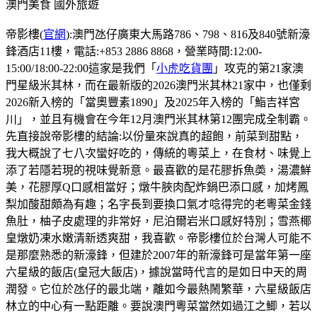
澳門美食
國外旅遊
帝影樓(
官網
):澳門氹仔廣東大馬路786、798、816及840號新濠
鋒酒店11樓，電話:+853 2886 8868，營業時間:12:00-
15:00/18:00-22:00這家是我們「
小虎吃貨團
」攻克的第21家澳
門星級米其林，而在最新版的2026澳門米其林21家中，也僅剩
2026新入榜的「當奧豐素1890」及2025年入榜的「鮨吉祥宮
川」，並且有機會在今年12月澳門米其林第12團完成全制霸。
先直接說帝影樓的結論:以份量來說真的超飽，前菜到甜點，
我大概說了七八次蠻好吃的，傳統的粵菜上，在食材、味覺上
添了若隱若現的視味覺新意。最喜歡的是花膠拆魚𡙡，湯濃鮮
美，花膠厚Q口感相當好；燉牛脥肉配炸鍋巴添口感，加烤鳳
梨加酸甜頗為有趣；名字長到要換口氣才唸得完的老粵菜金錢
魚肚，柚子皮處理的非常好，尼泊爾岩米口感好特別；雪燕椰
皇燉奶凍水嫩清新透爽甜，我喜歡。帝影樓位於台灣人可能不
是那麼熟悉的新濠鋒，但建於2007年的新濠鋒可是當年第一座
六星級的飯店(皇冠大飯店)，據說當時代言的是如日中天的周
潤發。它位於氹仔的最北端，離如今最熱鬧繁華，六星級飯店
林立的中心有一點距離。要說澳門粵菜當然如過江之鯽，若以