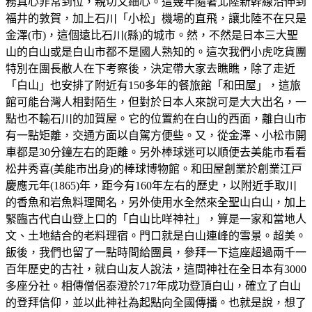
務真心非常到位，親切又細心。這幾年隨著北陸新幹線沿伸到
福井的敦賀，加上石川「小松」機場的直飛，讓北陸不在只是
金澤(市)，這個遠比石川(縣)的城市。然，不然是日本三大聖
山的白山或是白山市都不是國人熟知的。這次我們小虎吃貨團
特別在團長敝人在下考察後，決定帶大家去瞧瞧，除了走近
「白山」也安排了附近有150多年的餐旅館「和田屋」，這旅
館可能台灣人相對陌生，但對於日本人來說可是大大出名，一
點也不輸石川的加賀屋。它的位置約在白山的西面，離白山市
有一點矩離，交通方面以自駕方便些。又，從金澤、小松市開
車都是30分鐘左右的距離。另外棒球迷可以順便去美能市看看
松井秀喜(美能市出身)的棒球博物館。和田屋創業於創業江戸
慶應元年(1865)年，距今有160年左右的歷史，以附近手取川
的香魚和岩魚料理聞名，另外使用水全然來全聖山白山，加上
緊臨古代白山登上口的「白山比咩神社」，算是一家和當地人
文、土地結合的老料理宿。門口就是白山連峰的雪景。超美。
飯後，我們也留了一點時間給團員，參拜一下這座超過兩千一
百年歷史的古社，就白山友人說法，這間神社在全日本有3000
多座分社。相傳僧侶泰澄於717年成功登頂白山，確立了白山
的登拜信仰，並以此神社為起點向全國傳播。也就是說，想了