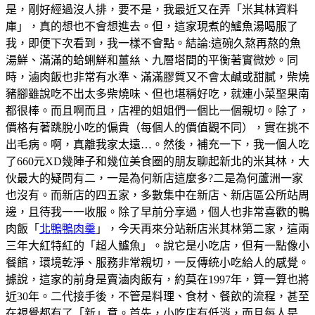
是，剛好經過沒人排，要不是，我最近又在弄「米其林資料
庫」，真的想也不會想進去。但，這家現煮的鱸魚湯喝服了
我，即便下次看到，我一樣不會點。結論:這碗久熬再熬的魚
湯鮮、滿滿的蛤蜊鮮和薑𢇃、九層塔間的平衡著實微妙。同
時，滷肉飯也非常有水準、滿滿膠質又不會太鹹或甜膩，柴燒
豬腳雖說吃不出太多柴燒味、但也堪稱好吃，就連小菜埾果南
都很棒。而且啊而且，店裡的姐姐們一個比一個親切。除了，
價格有著跳脫小吃的偏貴（每個人的價值觀不同），實在挑不
出毛病。啊，真離我家太遠…。然後，補充一下，我一個人吃
了660元XD幾陣子和幾位美食圈的朋友聊起新北的米其林，大
伙最大的疑問有二，一是為何新店這麼多?二是為何蘆洲一家
也沒有。而新店的四五家，多數集中在新店、新店區公所站周
邊，且待我一一收服。除了早前分享過，個人也非常喜歡的鴨
肉飯「
北鴨鴨肉羹
」，今天再來分站新店米其林第二家，這兩
三年大紅特紅的「超人鱸魚」。說它是小吃店，但有一點像小
餐館，環境乾淨、服務非常親切，一反傳統小吃給人的感覺。
據說，這家的前身是賣滷肉飯有，約莫在1997年，算一算也將
近30年。二代接手後，不管是料理、食材、餐飲的流程，甚至
在視覺都有了「新」意。首先，小吃店有低消，而且每人是