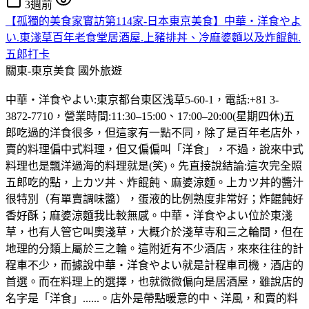
3週前
【孤獨的美食家實訪第114家-日本東京美食】中華・洋食やよ
い.東淺草百年老食堂居酒屋.上豬排丼、冷麻婆麵以及炸餛飩.
五郎打卡
關東-東京美食
國外旅遊
中華・洋食やよい:東京都台東区浅草5-60-1，電話:+81 3-
3872-7710，營業時間:11:30–15:00、17:00–20:00(星期四休)五
郎吃過的洋食很多，但這家有一點不同，除了是百年老店外，
賣的料理偏中式料理，但又偏偏叫「洋食」，不過，說來中式
料理也是飄洋過海的料理就是(笑)。先直接說結論:這次完全照
五郎吃的點，上カツ丼、炸餛飩、麻婆涼麵。上カツ丼的醬汁
很特別（有單賣調味醬），蛋液的比例熟度非常好；炸餛飩好
香好酥；麻婆涼麵我比較無感。中華・洋食やよい位於東淺
草，也有人管它叫奧淺草，大概介於淺草寺和三之輪間，但在
地理的分類上屬於三之輪。這附近有不少酒店，來來往往的計
程車不少，而據說中華・洋食やよい就是計程車司機，酒店的
首選。而在料理上的選擇，也就微微偏向是居酒屋，雖說店的
名字是「洋食」......。店外是帶點暖意的中、洋風，和賣的料