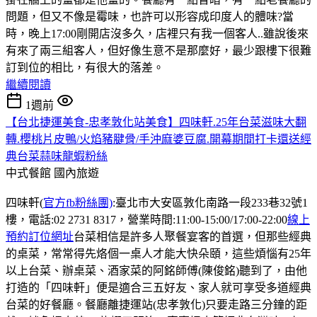
問題，但又不像是霉味，也許可以形容成印度人的體味?當
時，晚上17:00剛開店沒多久，店裡只有我一個客人..雖說後來
有來了兩三組客人，但好像生意不是那麼好，最少跟樓下很難
訂到位的相比，有很大的落差。
繼續閱讀
1週前
【台北捷運美食-忠孝敦化站美食】四味軒.25年台菜滋味大翻
轉.櫻桃片皮鴨/火焰豬腱骨/手沖麻婆豆腐.開幕期間打卡還送經
典台菜蒜味龍蝦粉絲
中式餐館
國內旅遊
四味軒(
官方fb粉絲團)
:臺北市大安區敦化南路一段233巷32號1
樓，電話:02 2731 8317，營業時間:11:00-15:00/17:00-22:00
線上
預約訂位網址
台菜相信是許多人聚餐宴客的首選，但那些經典
的桌菜，常常得先烙個一桌人才能大快朵頤，這些煩惱有25年
以上台菜、辦桌菜、酒家菜的阿銘師傅(陳俊銘)聽到了，由他
打造的「四味軒」便是適合三五好友、家人就可享受多道經典
台菜的好餐廳。餐廳離捷運站(忠孝敦化)只要走路三分鐘的距