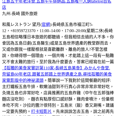
江島五十年老洋食.五島牛牛排絕品.五島唯一入選tabelog百名
店
九州-長崎
國外旅遊
和風レストラン 望月(
官網
):長崎県五島市福江町5-
12，+81959723370，11:00–14:00、17:00–20:00(星期二休)長崎
五島相信略懂日本旅遊的都聽過，但我相信去過的人不多。你
會因為五島日劇(五島醫生)或是五島世界遺產的教堂群而去，
又或你跟我一樣壓根就是喜歡離群、離島的旅人?不管怎樣
說，你總得想一個理由，一個共鳴，才能踏上這一段有一點難
又不會太難的旅行。至於我為什麼要去，答案已經寫在前一篇
【孤獨的美食家實訪第110家-長崎五島美食】みかんや食堂.
奈留島60年老店.跟著五郎踏上世界遺產之島.尋找孤獨的美食
家電影版中的神祕湯頭
。簡單說一下我對於這間餐廳的短評:
主打鐵板五島牛排，軟嫩油甜到不行真心非常非常非常好吃，
灸燒五島也非常好吃，店員推薦的五島炸雞（中午在五郎強棒
麵店沒吃到），麵衣有點厚但口感好酥，雞肉會噴汁，份量根
本吃不完，沙拉的醬汁很特別，五島米（飯）香又涮嘴。建議
一定要先預約。
打卡短影片
。先來說說怎去五島，說之前再先