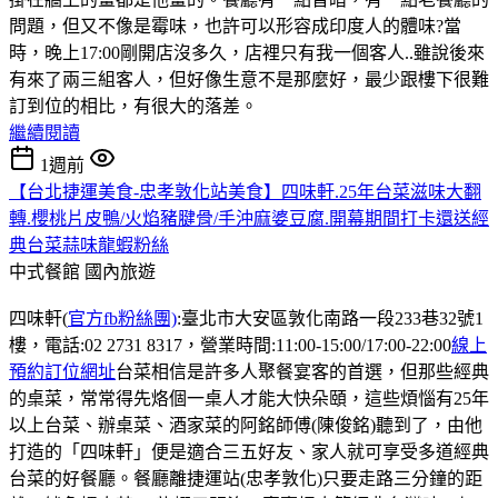
問題，但又不像是霉味，也許可以形容成印度人的體味?當
時，晚上17:00剛開店沒多久，店裡只有我一個客人..雖說後來
有來了兩三組客人，但好像生意不是那麼好，最少跟樓下很難
訂到位的相比，有很大的落差。
繼續閱讀
1週前
【台北捷運美食-忠孝敦化站美食】四味軒.25年台菜滋味大翻
轉.櫻桃片皮鴨/火焰豬腱骨/手沖麻婆豆腐.開幕期間打卡還送經
典台菜蒜味龍蝦粉絲
中式餐館
國內旅遊
四味軒(
官方fb粉絲團)
:臺北市大安區敦化南路一段233巷32號1
樓，電話:02 2731 8317，營業時間:11:00-15:00/17:00-22:00
線上
預約訂位網址
台菜相信是許多人聚餐宴客的首選，但那些經典
的桌菜，常常得先烙個一桌人才能大快朵頤，這些煩惱有25年
以上台菜、辦桌菜、酒家菜的阿銘師傅(陳俊銘)聽到了，由他
打造的「四味軒」便是適合三五好友、家人就可享受多道經典
台菜的好餐廳。餐廳離捷運站(忠孝敦化)只要走路三分鐘的距