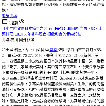
說，這家雞肉飯如果開在我家附近，我應該會三不五時就往這
跑。
繼續閱讀
2週前
【小虎吃貨團日本摘星之26-石川美食】和田屋 岩魚・鮎・山
菜料理.白山160年香料理宿.極緻和食的舌尖記憶
北陸-石川
國外旅遊
和田屋 岩魚・鮎・山菜料理(
官網
):石川県白山市三宮町イ55-
2，電話:+81 76-272-0570，營業時間:11:15 - 21:00(每個月第
二、四個星期二小虎吃貨團日本米其林摘星第十團，這一趟我
們共吃了六家星級米其林，其中有三家在石川，今天先來分享
下飛機第一餐就是白山神社旁160年料理宿的米其林一星、
gault millau雙料得主鄉土會席料理（tabelog 3.75)感謝主廚幫我
們客製化菜單，手寫菜單整個龍飛鳳舞超美，生魚片的梅肉醬
油特別又好吃，八吋小菜樣樣精緻美味，爐烤香魚怎麼可以這
麼好吃，月之輪熊肉吃得團員目瞪口呆，直嫌太少…炊飯美
味，甜點更好吃。更讓我喜歡的是環境，尤其是幾位內將的服