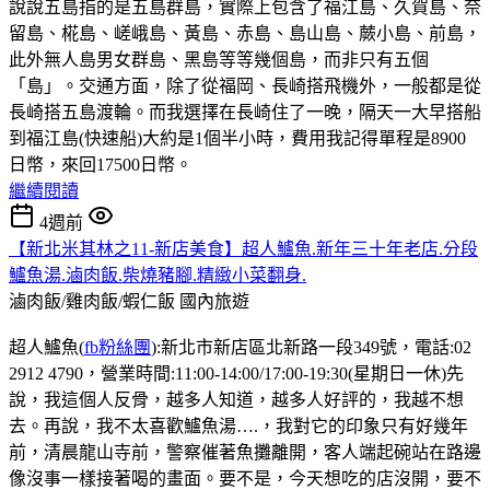
說說五島指的是五島群島，實際上包含了福江島、久賀島、奈
留島、椛島、嵯峨島、黃島、赤島、島山島、蕨小島、前島，
此外無人島男女群島、黑島等等幾個島，而非只有五個
「島」。交通方面，除了從福岡、長崎搭飛機外，一般都是從
長崎搭五島渡輪。而我選擇在長崎住了一晚，隔天一大早搭船
到福江島(快速船)大約是1個半小時，費用我記得單程是8900
日幣，來回17500日幣。
繼續閱讀
4週前
【新北米其林之11-新店美食】超人鱸魚.新年三十年老店.分段
鱸魚湯.滷肉飯.柴燒豬腳.精緻小菜翻身.
滷肉飯/雞肉飯/蝦仁飯
國內旅遊
超人鱸魚(
fb粉絲團
):新北市新店區北新路一段349號，電話:02
2912 4790，營業時間:11:00-14:00/17:00-19:30(星期日一休)先
說，我這個人反骨，越多人知道，越多人好評的，我越不想
去。再說，我不太喜歡鱸魚湯….，我對它的印象只有好幾年
前，清晨龍山寺前，警察催著魚攤離開，客人端起碗站在路邊
像沒事一樣接著喝的畫面。要不是，今天想吃的店沒開，要不