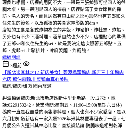
理倒也相櫬，店裡的用間不大，一邊是三張勉強可坐四人的盤
腿木桌，另一邊則是四人的檯前。店裡貼滿了美食節目的採
訪、名人的簽名，而且居然有東山紀之耶=)當然也有五郎和久
住先生的簽名，以及孤獨的美食家電影版的dm。
店裡的主食是各式炸物為主的丼飯，炸豬排、炸牡蠣、炸蝦。
另外也有不少下酒料理。酒單自然也少不少。店裡貼心的準備
了五郎set和久住先生的set，於是我決定這次照著五郎點。五
郎、虎郎set:上豬排丼、冷麻婆麵、炸餛飩。
繼續閱讀
3週前
【新北米其林之12-新店美食】碧潭橋頭鵝肉.新店三十年鵝肉
老店.鵝油蔥麵.韭菜鵝血真心美味
鴨肉/鵝肉/雞肉
國內旅遊
碧潭橋頭鵝肉:新北市新店區新生里北新路一段127號，電
話:0229153242，營業時間:星期五、11:00–15:00(星期六日休)
鵝肉一直是我最愛的兩隻腳料理，個人也有不少家愛店，是以
六月初知道新店有一家入選2026年米其林便專程去了一趟，七
月便公佈入選米其林必比登。直接說結論:鵝腿味道相對乾淨