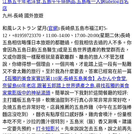
江島五十年老洋食.五島牛牛排絕品.五島唯一入選tabelog百名
店
九州-長崎
國外旅遊
和風レストラン 望月(
官網
):長崎県五島市福江町5-
12，+81959723370，11:00–14:00、17:00–20:00(星期二休)長崎
五島相信略懂日本旅遊的都聽過，但我相信去過的人不多。你
會因為五島日劇(五島醫生)或是五島世界遺產的教堂群而去，
又或你跟我一樣壓根就是喜歡離群、離島的旅人?不管怎樣
說，你總得想一個理由，一個共鳴，才能踏上這一段有一點難
又不會太難的旅行。至於我為什麼要去，答案已經寫在前一篇
【孤獨的美食家實訪第110家-長崎五島美食】みかんや食堂.
奈留島60年老店.跟著五郎踏上世界遺產之島.尋找孤獨的美食
家電影版中的神祕湯頭
。簡單說一下我對於這間餐廳的短評:
主打鐵板五島牛排，軟嫩油甜到不行真心非常非常非常好吃，
灸燒五島也非常好吃，店員推薦的五島炸雞（中午在五郎強棒
麵店沒吃到），麵衣有點厚但口感好酥，雞肉會噴汁，份量根
本吃不完，沙拉的醬汁很特別，五島米（飯）香又涮嘴。建議
一定要先預約。
打卡短影片
。先來說說怎去五島，說之前再先