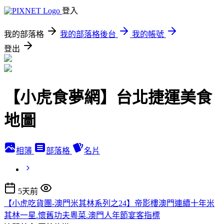
登入
我的部落格
我的部落格後台
我的帳號
登出
【小虎食夢網】台北捷運美食
地圖
相簿
部落格
名片
5天前
【小虎吃貨團-澳門米其林系列之24】帝影樓澳門連續十年米
其林一星.懷舊功夫粵菜.澳門人年節宴客指標