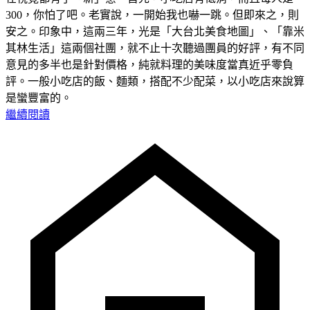
300，你怕了吧。老實說，一開始我也嚇一跳。但即來之，則
安之。印象中，這兩三年，光是「大台北美食地圖」、「靠米
其林生活」這兩個社團，就不止十次聽過團員的好評，有不同
意見的多半也是針對價格，純就料理的美味度當真近乎零負
評。一般小吃店的飯、麵類，搭配不少配菜，以小吃店來說算
是蠻豐富的。
繼續閱讀