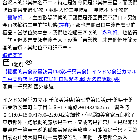
台灣人的米其林名單中，肯定是如今仍是米其林三星，而我們
吃貨團曾開過4.5次，我個人從二星吃到三星吃不下十次的
「
譽瓏軒
」，主廚歐陽師傅的手藝更是讓團員讚不絕口，另如
今再次摘得二星的譚師傳(
譚卉
)，那也是團員口中澳門粵菜的
極品。當然位於本島，我們也吃過三四次的「
永利軒
」也值得
一訪。但要是問起老澳門人，沒準「帝影樓」才是他們年節宴
客的首選，其地位不可謂不高。
繼續閱讀
1週前
【孤獨的美食家實訪第114家-千葉美食】インドの食堂カマル
千葉美浜店.地道印度咖哩口味繁多.超 大烤饢酥軟Q甜
關東－千葉縣
國外旅遊
インドの食堂カマル 千葉美浜店(第七季第11話):千葉県千葉
市美浜区幸町１丁目１８−1，電話:+81432462555，營業時
間:11:00–15:00/17:00–22:00我沒細數，但孤獨美食家五郎除了
東京都外，跑最勤的應該是千葉，又或者是神奈川。是以如果
要整理一篇單一縣的孤獨美食家全攻略，可能就是千葉，因為
目前為止我大概只剩一兩家沒吃到，其他十多家都全數入