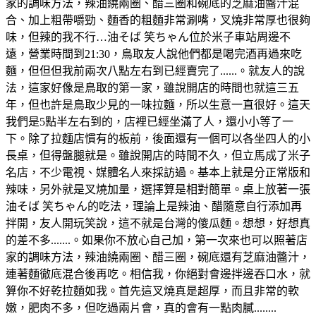
家的調味方法，辣油繞兩圈、醋三圈和碗底的芝麻油醬汁混
合、加上粗帶嚼勁、麵香的粗麵非常涮嘴，叉燒非常厚也很夠
味，但辣的我不行…油そば 笑ちゃん位於米子車站周邊不
遠，營業時間到21:30，鳥取友人說他們都是喝完酒再過來吃
麵，但但但我前兩次八點左右到已經賣完了......。就友人的說
法，這家好像是鳥取的第一家，雖說開店的時間也就這三五
年，但也許是鳥取少見的一味拉麵，所以生意一直很好。這天
我們是5點半左右到的，店裡已經坐滿了人，還小小等了一
下。除了拉麵店慣有的板前，後面還有一個可以各坐四人的小
長桌，但得盤腿就是。雖說開店的時間不久，但立馬成了米子
名店，不少電視、媒體名人來採訪過。基本上就是分正常版和
辣味，另外就是叉燒加量，選擇算是相對簡單。桌上放著一張
油そば 笑ちゃん的吃法，理論上是辣油、醋隨意自行添加再
拌開，友人開玩笑說，這不就是台灣的傻瓜麵。想想，好想真
的差不多.......。如果你不放心自己加，第一次來也可以照著店
家的調味方法，辣油繞兩圈、醋三圈，碗底還有芝麻油醬汁，
連著麵徹底混合後再吃。相信我，你絕對會邊拌邊吞口水，就
算你不好乾拉麵如我。首先這叉燒真是超厚，而且非常的軟
嫩，肥肉不多，但吃過兩片會，真的會有一點肉膩........