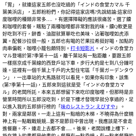
「胃」，就連這家五郎也沒吃過的「インドの食堂カマル 千
葉美浜店」，五郎粉粉們，你記得這家店嗎?先說結論:這家印
度咖哩的種類非常多…. ，有選擇障礙的應該很痛苦。選了饢
和咖哩的套餐，瞎點了兩種咖哩都非常對我的味，饢Q軟更是
好吃到不行，餅香、油甜就算單吃也美味、沾著咖哩如虎添
翼。配餐沙拉很一般，五郎也有喝的芒果拉希挺好喝，加點的
肉串偏乾，咖哩小籠包頗特別。
打卡短影片
。インドの食堂カ
マル登場於第7季第十一話，離千葉站有一點距離，要跟五郎
一樣搭京成千葉線的西登戶站下車，步行大約是七到八分鐘可
達。這裡有一個千葉上千戶的大型住宅區「千葉ガーデンタウ
ン」，一出車站的大馬路就可以看見。如果你有印象，該集
(第7季第十一話)，五郎來到這就是受「インドの食堂カマ
ル」的老闆所託，本來五郎想留下來吃印度咖哩，但那時是非
營業時間所以五郎沒吃到，於是下樓才發現早就分享過的，足
以進入我的五郎排行榜的「
味のレストラン えびすや
」。
對，兩家是鄰居。一走上這有一點暗的木梯，不曉得為什麼精
神上有一點戰戰競競...要不是節目中曾出現，我應該是不會走
進餐廳。不，連走上去都不會.....。後來，老闆說樓上樓下，
掛在牆上的畫都是他畫的。餐廳有一點昏暗，有一點老餐廳的