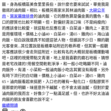
飯，身為板橋區美食里里長伯，說什麼也要來試試，畢竟我是
徹底的滷肉飯。相比，板橋另兩家米其林滷肉飯、
大碗公羊
肉
、
葉家藥燉排骨
的滷肉飯、它的顏色算是偏金黃的醬色，黏
口的膠質也比較不明顯。但，對偏好清淡口味（不是純瘦肉）
的應該會比較愛，就這點也反應在湯、白菜滷，雞肉上，甚至
是用餐環境。價格上小滷40、白菜49、湯65、雞肉65。海山滷
肉飯，坦白說我還真不知道這號人物，但據說不少日、韓的觀
光客會來...其位置說是板橋車站附近的巷弄裡，但其實一般觀
光客應該很少會走到這附近，比較有名的大概就是板橋運動場
吧。店裡的視覺帶點文青潮，地上是我喜歡的磨石地板，猜想
是老宅改建的?用餐空間乾乾淨淨，和一般小吃略顯不同。滷
肉飯外，有湯、小菜和一般滷肉飯小吃店其實沒有兩樣，另外
有時下流行的白切雞。價格上小滷40、白菜49、湯65、雞肉
65。滷肉飯看起來挺肥，入口也的確有一點化口，但黏膠質不
是那麼的明顯，味道意外不鹹膩，也不會太過油膩，但對於愛
滷肉飯的我而言，好像少了一點滿足感。但，也許不好太油滷
肉飯的朋友會喜歡也說不定。
繼續閱讀