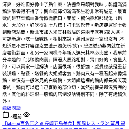
清爽，好吃但好像少了點什麼，沾醬倒是頗對我味；乾麵滿滿
鵝油酥香得不得了；鵝血糕薄切灑滿花生粉非常有誠意，最喜
歡的是韮菜鵝血香滑微微脆口，韮菜、鵝油酥和那鍋湯（過
水）大加分，好吃得亂七八糟！打卡短影音。新店捷運從七張
到新店站間，新北市加入米其林戰局的這兩年就有6家入選，
可謂新店小吃一級戰區。相對來說，蘆州居然一家也沒有..不
知道是不是評審都沒去蘆洲還怎樣(笑)。碧潭橋頭鵝肉就在新
店老街對面，和另一家同樣今年新入選米其林必比登，我早前
分享過的「北鴨鴨肉羹」隔著大馬路相對。胃口好的，食量大
的，可以兩家一起解決。店面很新，很舒適，感覺應該是重新
裝潢過，點餐、送餐的大姐頗客氣。鵝肉只有一種看起來像燻
鵝，並沒有一般常見的白斬鵝，大姐說這裡的鵝肉都是當天現
宰的，鵝肉可以選自己喜歡的部位切，當然前提是還沒賣完的
話。其他的料理跟一般鵝肉店倒沒啥特別不同，除了有烤鯖魚
外。
繼續閱讀
3週前
【tabelog百名店之58-長崎五島美食】和風レストラン 望月.福