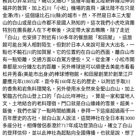
務真心非常到位，親切又細心。這幾年隨著北陸新幹線沿伸到
福井的敦賀，加上石川「小松」機場的直飛，讓北陸不在只是
金澤(市)，這個遠比石川(縣)的城市。然，不然是日本三大聖
山的白山或是白山市都不是國人熟知的。這次我們小虎吃貨團
特別在團長敝人在下考察後，決定帶大家去瞧瞧，除了走近
「白山」也安排了附近有150多年的餐旅館「和田屋」，這旅
館可能台灣人相對陌生，但對於日本人來說可是大大出名，一
點也不輸石川的加賀屋。它的位置約在白山的西面，離白山市
有一點矩離，交通方面以自駕方便些。又，從金澤、小松市開
車都是30分鐘左右的距離。另外棒球迷可以順便去美能市看看
松井秀喜(美能市出身)的棒球博物館。和田屋創業於創業江戸
慶應元年(1865)年，距今有160年左右的歷史，以附近手取川
的香魚和岩魚料理聞名，另外使用水全然來全聖山白山，加上
緊臨古代白山登上口的「白山比咩神社」，算是一家和當地人
文、土地結合的老料理宿。門口就是白山連峰的雪景。超美。
飯後，我們也留了一點時間給團員，參拜一下這座超過兩千一
百年歷史的古社，就白山友人說法，這間神社在全日本有3000
多座分社。相傳僧侶泰澄於717年成功登頂白山，確立了白山
的登拜信仰，並以此神社為起點向全國傳播。也就是說，想了