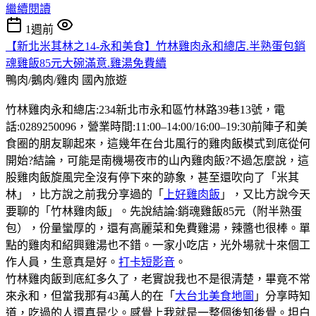
繼續閱讀
1週前
【新北米其林之14-永和美食】竹林雞肉永和總店.半熟蛋包銷
魂雞飯85元大碗滿意.雞湯免費續
鴨肉/鵝肉/雞肉
國內旅遊
竹林雞肉永和總店:234新北市永和區竹林路39巷13號，電
話:0289250096，營業時間:11:00–14:00/16:00–19:30前陣子和美
食圈的朋友聊起來，這幾年在台北風行的雞肉飯模式到底從何
開始?結論，可能是南機場夜市的山內雞肉飯?不過怎麼說，這
股雞肉飯旋風完全沒有停下來的跡象，甚至還吹向了「米其
林」，比方說之前我分享過的「
上好雞肉飯
」，又比方說今天
要聊的「竹林雞肉飯」。先說結論:銷魂雞飯85元（附半熟蛋
包），份量蠻厚的，還有高麗菜和免費雞湯，辣醬也很棒。單
點的雞肉和紹興雞湯也不錯。一家小吃店，光外場就十來個工
作人員，生意真是好。
打卡短影音
。
竹林雞肉飯到底紅多久了，老實說我也不是很清楚，畢竟不常
來永和，但當我那有43萬人的在「
大台北美食地圖
」分享時知
道，吃過的人還真是少。感覺上我就是一整個後知後覺。坦白