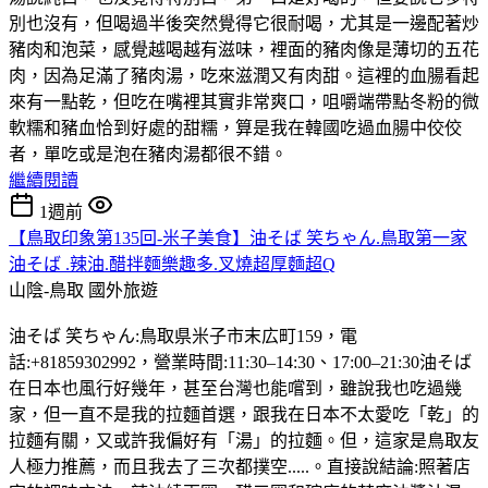
別也沒有，但喝過半後突然覺得它很耐喝，尤其是一邊配著炒
豬肉和泡菜，感覺越喝越有滋味，裡面的豬肉像是薄切的五花
肉，因為足滿了豬肉湯，吃來滋潤又有肉甜。這裡的血腸看起
來有一點乾，但吃在嘴裡其實非常爽口，咀嚼端帶點冬粉的微
軟糯和豬血恰到好處的甜糯，算是我在韓國吃過血腸中佼佼
者，單吃或是泡在豬肉湯都很不錯。
繼續閱讀
1週前
【鳥取印象第135回-米子美食】油そば 笑ちゃん.鳥取第一家
油そば .辣油.醋拌麵樂趣多.叉燒超厚麵超Q
山陰-鳥取
國外旅遊
油そば 笑ちゃん:鳥取県米子市末広町159，電
話:+81859302992，營業時間:11:30–14:30、17:00–21:30油そば
在日本也風行好幾年，甚至台灣也能嚐到，雖說我也吃過幾
家，但一直不是我的拉麵首選，跟我在日本不太愛吃「乾」的
拉麵有關，又或許我偏好有「湯」的拉麵。但，這家是鳥取友
人極力推薦，而且我去了三次都撲空.....。直接說結論:照著店