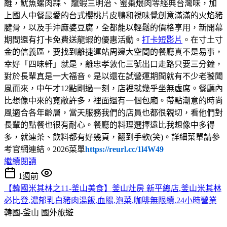
離，魷魚螺肉蒜、 龍蝦三明治、蜜棗煨肉等經典台灣味，加
上國人中餐最愛的台式櫻桃片皮鴨和視味覺創意滿滿的火焰豬
腱骨，以及手沖麻婆豆腐，全都能以輕鬆的價格享用，新開幕
期間還有打卡免費送龍蝦的優惠活動。
打卡短影片
。在寸土寸
金的信義區，要找到離捷運站周邊大空間的餐廳真不是易事，
幸好「四味軒」就是，離忠孝敦化三號出口走路只要三分鐘，
對於長輩真是一大福音。是以還在試營運期間就有不少老饕聞
風而來，中午才12點剛過一刻，店裡就幾乎坐無虛席。餐廳內
比想像中來的寬敝許多，裡面還有一個包廂。帶點潮意的時尚
風適合各年齡層，當天服務我們的店員也都很親切，看他們對
長輩的點餐也很有耐心。餐廳的料理選擇遠比我想像中多得
多，就連茶、飲料都有好幾頁，翻到手軟(笑)。詳細菜單請參
考官網連結。2026菜單
https://reurl.cc/1l4W49
繼續閱讀
1週前
【韓國米其林之11-釜山美食】釜山灶房 新平總店.釜山米其林
必比登.濃郁乳白豬肉湯飯.血腸.泡菜.咖啡無限續.24小時營業
韓國-釜山
國外旅遊