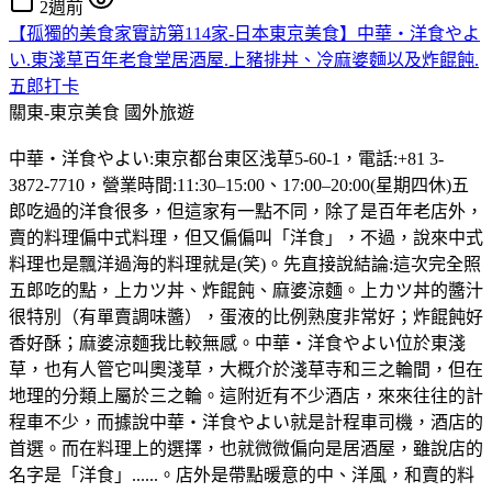
2週前
【孤獨的美食家實訪第114家-日本東京美食】中華・洋食やよ
い.東淺草百年老食堂居酒屋.上豬排丼、冷麻婆麵以及炸餛飩.
五郎打卡
關東-東京美食
國外旅遊
中華・洋食やよい:東京都台東区浅草5-60-1，電話:+81 3-
3872-7710，營業時間:11:30–15:00、17:00–20:00(星期四休)五
郎吃過的洋食很多，但這家有一點不同，除了是百年老店外，
賣的料理偏中式料理，但又偏偏叫「洋食」，不過，說來中式
料理也是飄洋過海的料理就是(笑)。先直接說結論:這次完全照
五郎吃的點，上カツ丼、炸餛飩、麻婆涼麵。上カツ丼的醬汁
很特別（有單賣調味醬），蛋液的比例熟度非常好；炸餛飩好
香好酥；麻婆涼麵我比較無感。中華・洋食やよい位於東淺
草，也有人管它叫奧淺草，大概介於淺草寺和三之輪間，但在
地理的分類上屬於三之輪。這附近有不少酒店，來來往往的計
程車不少，而據說中華・洋食やよい就是計程車司機，酒店的
首選。而在料理上的選擇，也就微微偏向是居酒屋，雖說店的
名字是「洋食」......。店外是帶點暖意的中、洋風，和賣的料