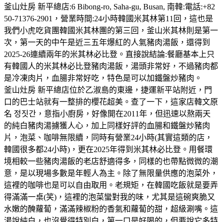
釜山灶房 新平總店:6 Bibong-ro, Saha-gu, Busan, 南韓:電話:+82
50-71376-2901，營業時間:24小時韓國米其林第11回，這也是
我們小虎吃貨團韓國米其林團的第三回，釜山米其林則是第一
次，第一天的中午是近三五年爆紅的人氣豬肉湯飯，還得到
2025-26連續兩年的米其林必比登。直接說結論:餐廳基本上只
有韓國人的米其林必比登豬肉湯飯，湯頭非常好，不過豬肉都
是冷凍肉片，血腸非常好吃，特色是可以加鐵盤炒豬肉。
釜山灶房 新平總店位於乙淑島的東邊，捷運新平站附近，門
口的巴士站就有一整排的櫻花超美。查了一下，這家店韓文原
名 정짓간，意指小廚房，好像開在2011年，但迅速以熬兩天
的純白豬肉湯擄獲人心，加上同樣好評的血腸和鐵盤炒豬肉
片，泡菜、咖啡無限續，同時有營業24小時(其實這類的店，
韓國很多都24小時)，更在2025年得到米其林必比登。用餐環
境相較一些豬肉湯飯的老店舒適得多，同樣的也帶點微微的潮
意，是以現場多數是年輕人為主。除了無限量供應的泡菜外，
這裡的咖啡也是可以自由取用。老規矩，在韓國吃飯就是要弄
得滿滿一桌(笑)，這裡的泡菜蠻對我的味，尤其是這碗爽脆又
水嫩的醃蘿蔔，滿滿辣椒粉的香氣和蘿蔔的甜，超級涮嘴。這
湯說純白，也沒覺得特別白，第一口是好喝的，但要說它多特