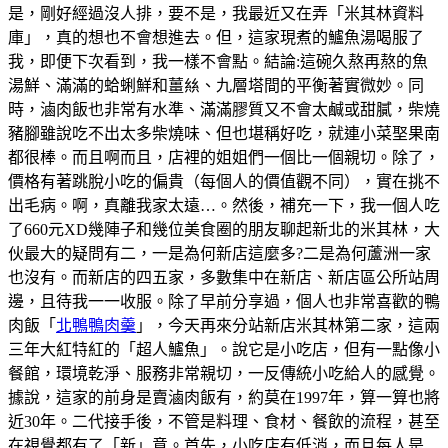
是，剛好經過沒人排，要不是，我最近又在弄「米其林資料
庫」，真的想也不會想進去。但，這家現煮的鱸魚湯喝服了
我，即便下次看到，我一樣不會點。結論:這碗久熬再熬的魚
湯鮮、滿滿的蛤蜊鮮和薑𢇃、九層塔間的平衡著實微妙。同
時，滷肉飯也非常有水準、滿滿膠質又不會太鹹或甜膩，柴燒
豬腳雖說吃不出太多柴燒味、但也堪稱好吃，就連小菜埾果南
都很棒。而且啊而且，店裡的姐姐們一個比一個親切。除了，
價格有著跳脫小吃的偏貴（每個人的價值觀不同），實在挑不
出毛病。啊，真離我家太遠…。然後，補充一下，我一個人吃
了660元XD幾陣子和幾位美食圈的朋友聊起新北的米其林，大
伙最大的疑問有二，一是為何新店這麼多?二是為何蘆洲一家
也沒有。而新店的四五家，多數集中在新店、新店區公所站周
邊，且待我一一收服。除了早前分享過，個人也非常喜歡的鴨
肉飯「
北鴨鴨肉羹
」，今天再來分站新店米其林第二家，這兩
三年大紅特紅的「超人鱸魚」。說它是小吃店，但有一點像小
餐館，環境乾淨、服務非常親切，一反傳統小吃給人的感覺。
據說，這家的前身是賣滷肉飯有，約莫在1997年，算一算也將
近30年。二代接手後，不管是料理、食材、餐飲的流程，甚至
在視覺都有了「新」意。首先，小吃店有低消，而且每人是