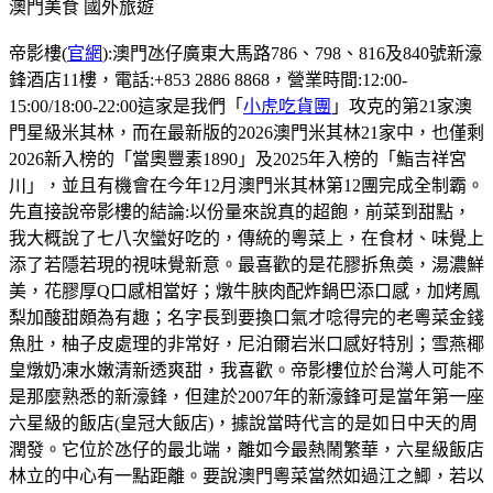
澳門美食
國外旅遊
帝影樓(
官網
):澳門氹仔廣東大馬路786、798、816及840號新濠
鋒酒店11樓，電話:+853 2886 8868，營業時間:12:00-
15:00/18:00-22:00這家是我們「
小虎吃貨團
」攻克的第21家澳
門星級米其林，而在最新版的2026澳門米其林21家中，也僅剩
2026新入榜的「當奧豐素1890」及2025年入榜的「鮨吉祥宮
川」，並且有機會在今年12月澳門米其林第12團完成全制霸。
先直接說帝影樓的結論:以份量來說真的超飽，前菜到甜點，
我大概說了七八次蠻好吃的，傳統的粵菜上，在食材、味覺上
添了若隱若現的視味覺新意。最喜歡的是花膠拆魚𡙡，湯濃鮮
美，花膠厚Q口感相當好；燉牛脥肉配炸鍋巴添口感，加烤鳳
梨加酸甜頗為有趣；名字長到要換口氣才唸得完的老粵菜金錢
魚肚，柚子皮處理的非常好，尼泊爾岩米口感好特別；雪燕椰
皇燉奶凍水嫩清新透爽甜，我喜歡。帝影樓位於台灣人可能不
是那麼熟悉的新濠鋒，但建於2007年的新濠鋒可是當年第一座
六星級的飯店(皇冠大飯店)，據說當時代言的是如日中天的周
潤發。它位於氹仔的最北端，離如今最熱鬧繁華，六星級飯店
林立的中心有一點距離。要說澳門粵菜當然如過江之鯽，若以