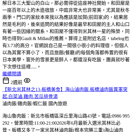
解日本三大聖山的白山，那必需得從這座神社開始。和田屋是
一座百年以上的木造宿旅，中庭非常大也非常美，尤其是秋冬
兩季。門口的家紋本來我以為應該是加賀(前田家)的，結果居
然是毛利的，後來追問的結果好像是最早和田屋的主人和山口
有著一些因緣的關系。和田屋不僅得到米其林一星的殊榮，同
時也得到Gault & Millau的推薦。算得上是附近名店，tabelog也
有3.73的高分。官網說自己是一間很小很小的料理宿，但個人
以為其實不算小了，而且旅館(餐廳)的每個角落都佈置的很有
日本美學，窗外的雪景更是醉人。都還沒有吃飯，團員就吵著
下次想住這裡.....。
繼續閱讀
2週前
【新北米其林之13-板橋美食】海山滷肉飯.板橋滷肉飯異軍突
起.白菜滷.雞肉.苦瓜排骨湯
滷肉飯/雞肉飯/蝦仁飯
國內旅遊
海山魯肉飯：新北市板橋區深丘里海山路43號，電話:0986 995
292，營業時間:11:00-21:002026年6月最新入選米其林比必
登。板橋又多了一家米其林滷肉飯(根本完勝三重)海山滷肉