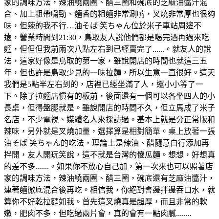
家的調味方法，辣油繞兩圈、醋三圈和碗底的芝麻油醬汁混
合、加上粗帶嚼勁、麵香的粗麵非常涮嘴，叉燒非常厚也很夠
味，但辣的我不行…油そば 笑ちゃん位於米子車站周邊不
遠，營業時間到21:30，鳥取友人說他們都是喝完酒再過來吃
麵，但但但我前兩次八點左右到已經賣完了......。就友人的說
法，這家好像是鳥取的第一家，雖說開店的時間也就這三五
年，但也許是鳥取少見的一味拉麵，所以生意一直很好。這天
我們是5點半左右到的，店裡已經坐滿了人，還小小等了一
下。除了拉麵店慣有的板前，後面還有一個可以各坐四人的小
長桌，但得盤腿就是。雖說開店的時間不久，但立馬成了米子
名店，不少電視、媒體名人來採訪過。基本上就是分正常版和
辣味，另外就是叉燒加量，選擇算是相對簡單。桌上放著一張
油そば 笑ちゃん的吃法，理論上是辣油、醋隨意自行添加再
拌開，友人開玩笑說，這不就是台灣的傻瓜麵。想想，好想真
的差不多.......。如果你不放心自己加，第一次來也可以照著店
家的調味方法，辣油繞兩圈、醋三圈，碗底還有芝麻油醬汁，
連著麵徹底混合後再吃。相信我，你絕對會邊拌邊吞口水，就
算你不好乾拉麵如我。首先這叉燒真是超厚，而且非常的軟
嫩，肥肉不多，但吃過兩片會，真的會有一點肉膩........