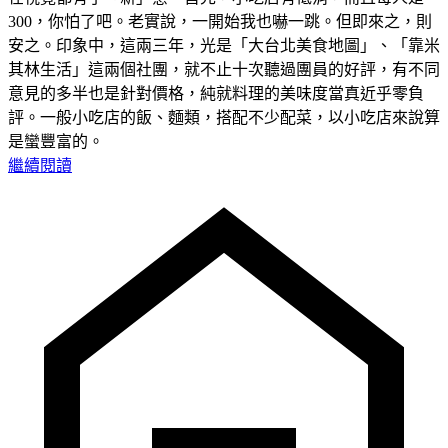
300，你怕了吧。老實說，一開始我也嚇一跳。但即來之，則
安之。印象中，這兩三年，光是「大台北美食地圖」、「靠米
其林生活」這兩個社團，就不止十次聽過團員的好評，有不同
意見的多半也是針對價格，純就料理的美味度當真近乎零負
評。一般小吃店的飯、麵類，搭配不少配菜，以小吃店來說算
是蠻豐富的。
繼續閱讀