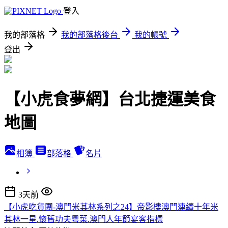
登入
我的部落格
我的部落格後台
我的帳號
登出
【小虎食夢網】台北捷運美食
地圖
相簿
部落格
名片
3天前
【小虎吃貨團-澳門米其林系列之24】帝影樓澳門連續十年米
其林一星.懷舊功夫粵菜.澳門人年節宴客指標