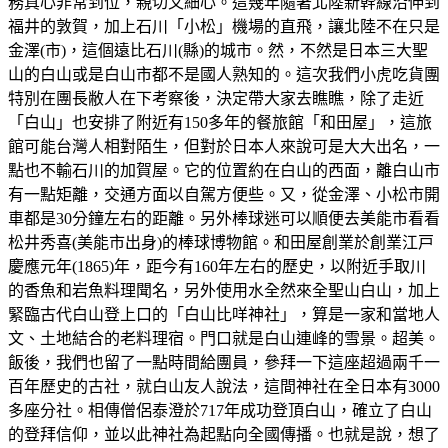
務真心非常到位，親切又細心。這幾年隨著北陸新幹線沿伸到
福井的敦賀，加上石川「小松」機場的直飛，讓北陸不在只是
金澤(市)，這個遠比石川(縣)的城市。然，不然是日本三大聖
山的白山或是白山市都不是國人熟知的。這次我們小虎吃貨團
特別在團長敝人在下考察後，決定帶大家去瞧瞧，除了走近
「白山」也安排了附近有150多年的餐旅館「和田屋」，這旅
館可能台灣人相對陌生，但對於日本人來說可是大大出名，一
點也不輸石川的加賀屋。它的位置約在白山的西面，離白山市
有一點矩離，交通方面以自駕方便些。又，從金澤、小松市開
車都是30分鐘左右的距離。另外棒球迷可以順便去美能市看看
松井秀喜(美能市出身)的棒球博物館。和田屋創業於創業江戸
慶應元年(1865)年，距今有160年左右的歷史，以附近手取川
的香魚和岩魚料理聞名，另外使用水全然來全聖山白山，加上
緊臨古代白山登上口的「白山比咩神社」，算是一家和當地人
文、土地結合的老料理宿。門口就是白山連峰的雪景。超美。
飯後，我們也留了一點時間給團員，參拜一下這座超過兩千一
百年歷史的古社，就白山友人說法，這間神社在全日本有3000
多座分社。相傳僧侶泰澄於717年成功登頂白山，確立了白山
的登拜信仰，並以此神社為起點向全國傳播。也就是說，想了