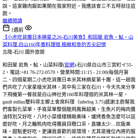
說，這家雞肉飯如果開在我家附近，我應該會三不五時就往這
跑。
繼續閱讀
1週前
【小虎吃貨團日本摘星之26-石川美食】和田屋 岩魚・鮎・山
菜料理.白山160年香料理宿.極緻和食的舌尖記憶
北陸-石川
國外旅遊
和田屋 岩魚・鮎・山菜料理(
官網
):石川県白山市三宮町イ55-
2，電話:+81 76-272-0570，營業時間:11:15 - 21:00(每個月第
二、四個星期二小虎吃貨團日本米其林摘星第十團，這一趟我
們共吃了六家星級米其林，其中有三家在石川，今天先來分享
下飛機第一餐就是白山神社旁160年料理宿的米其林一星、
gault millau雙料得主鄉土會席料理（tabelog 3.75)感謝主廚幫我
們客製化菜單，手寫菜單整個龍飛鳳舞超美，生魚片的梅肉醬
油特別又好吃，八吋小菜樣樣精緻美味，爐烤香魚怎麼可以這
麼好吃，月之輪熊肉吃得團員目瞪口呆，直嫌太少…炊飯美
味，甜點更好吃。更讓我喜歡的是環境，尤其是幾位內將的服