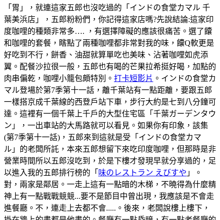
「胃」，就連這家五郎也沒吃過的「インドの食堂カマル 千
葉美浜店」，五郎粉粉們，你記得這家店嗎?先說結論:這家印
度咖哩的種類非常多…. ，有選擇障礙的應該很痛苦。選了饢
和咖哩的套餐，瞎點了兩種咖哩都非常對我的味，饢Q軟更是
好吃到不行，餅香、油甜就算單吃也美味、沾著咖哩如虎添
翼。配餐沙拉很一般，五郎也有喝的芒果拉希挺好喝，加點的
肉串偏乾，咖哩小籠包頗特別。
打卡短影片
。インドの食堂カ
マル登場於第7季第十一話，離千葉站有一點距離，要跟五郎
一樣搭京成千葉線的西登戶站下車，步行大約是七到八分鐘可
達。這裡有一個千葉上千戶的大型住宅區「千葉ガーデンタウ
ン」，一出車站的大馬路就可以看見。如果你有印象，該集
(第7季第十一話)，五郎來到這就是受「インドの食堂カマ
ル」的老闆所託，本來五郎想留下來吃印度咖哩，但那時是非
營業時間所以五郎沒吃到，於是下樓才發現早就分享過的，足
以進入我的五郎排行榜的「
味のレストラン えびすや
」。
對，兩家是鄰居。一走上這有一點暗的木梯，不曉得為什麼精
神上有一點戰戰競競...要不是節目中曾出現，我應該是不會走
進餐廳。不，連走上去都不會.....。後來，老闆說樓上樓下，
掛在牆上的畫都是他畫的。餐廳有一點昏暗，有一點老餐廳的