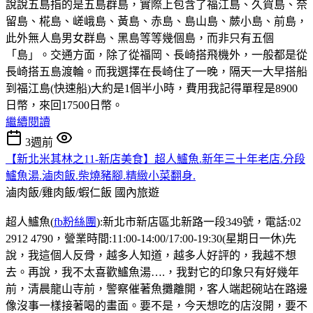
說說五島指的是五島群島，實際上包含了福江島、久賀島、奈
留島、椛島、嵯峨島、黃島、赤島、島山島、蕨小島、前島，
此外無人島男女群島、黑島等等幾個島，而非只有五個
「島」。交通方面，除了從福岡、長崎搭飛機外，一般都是從
長崎搭五島渡輪。而我選擇在長崎住了一晚，隔天一大早搭船
到福江島(快速船)大約是1個半小時，費用我記得單程是8900
日幣，來回17500日幣。
繼續閱讀
3週前
【新北米其林之11-新店美食】超人鱸魚.新年三十年老店.分段
鱸魚湯.滷肉飯.柴燒豬腳.精緻小菜翻身.
滷肉飯/雞肉飯/蝦仁飯
國內旅遊
超人鱸魚(
fb粉絲團
):新北市新店區北新路一段349號，電話:02
2912 4790，營業時間:11:00-14:00/17:00-19:30(星期日一休)先
說，我這個人反骨，越多人知道，越多人好評的，我越不想
去。再說，我不太喜歡鱸魚湯….，我對它的印象只有好幾年
前，清晨龍山寺前，警察催著魚攤離開，客人端起碗站在路邊
像沒事一樣接著喝的畫面。要不是，今天想吃的店沒開，要不