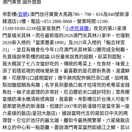
澳門美食
國外旅遊
帝影樓(
官網
):澳門氹仔廣東大馬路786、798、816及840號新濠
鋒酒店11樓，電話:+853 2886 8868，營業時間:12:00-
15:00/18:00-22:00這家是我們「
小虎吃貨團
」攻克的第21家澳
門星級米其林，而在最新版的2026澳門米其林21家中，也僅剩
2026新入榜的「當奧豐素1890」及2025年入榜的「鮨吉祥宮
川」，並且有機會在今年12月澳門米其林第12團完成全制霸。
先直接說帝影樓的結論:以份量來說真的超飽，前菜到甜點，
我大概說了七八次蠻好吃的，傳統的粵菜上，在食材、味覺上
添了若隱若現的視味覺新意。最喜歡的是花膠拆魚𡙡，湯濃鮮
美，花膠厚Q口感相當好；燉牛脥肉配炸鍋巴添口感，加烤鳳
梨加酸甜頗為有趣；名字長到要換口氣才唸得完的老粵菜金錢
魚肚，柚子皮處理的非常好，尼泊爾岩米口感好特別；雪燕椰
皇燉奶凍水嫩清新透爽甜，我喜歡。帝影樓位於台灣人可能不
是那麼熟悉的新濠鋒，但建於2007年的新濠鋒可是當年第一座
六星級的飯店(皇冠大飯店)，據說當時代言的是如日中天的周
潤發。它位於氹仔的最北端，離如今最熱鬧繁華，六星級飯店
林立的中心有一點距離。要說澳門粵菜當然如過江之鯽，若以