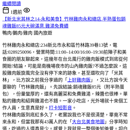
繼續閱讀
1週前
【新北米其林之14-永和美食】竹林雞肉永和總店.半熟蛋包銷
魂雞飯85元大碗滿意.雞湯免費續
鴨肉/鵝肉/雞肉
國內旅遊
竹林雞肉永和總店:234新北市永和區竹林路39巷13號，電
話:0289250096，營業時間:11:00–14:00/16:00–19:30前陣子和美
食圈的朋友聊起來，這幾年在台北風行的雞肉飯模式到底從何
開始?結論，可能是南機場夜市的山內雞肉飯?不過怎麼說，這
股雞肉飯旋風完全沒有停下來的跡象，甚至還吹向了「米其
林」，比方說之前我分享過的「
上好雞肉飯
」，又比方說今天
要聊的「竹林雞肉飯」。先說結論:銷魂雞飯85元（附半熟蛋
包），份量蠻厚的，還有高麗菜和免費雞湯，辣醬也很棒。單
點的雞肉和紹興雞湯也不錯。一家小吃店，光外場就十來個工
作人員，生意真是好。
打卡短影音
。
竹林雞肉飯到底紅多久了，老實說我也不是很清楚，畢竟不常
來永和，但當我那有43萬人的在「
大台北美食地圖
」分享時知
道，吃過的人還真是少。感覺上我就是一整個後知後覺。坦白