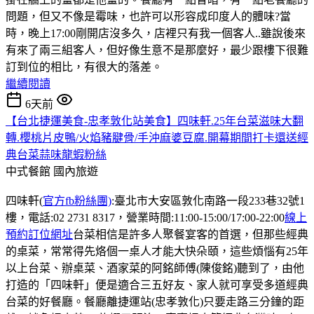
問題，但又不像是霉味，也許可以形容成印度人的體味?當
時，晚上17:00剛開店沒多久，店裡只有我一個客人..雖說後來
有來了兩三組客人，但好像生意不是那麼好，最少跟樓下很難
訂到位的相比，有很大的落差。
繼續閱讀
6天前
【台北捷運美食-忠孝敦化站美食】四味軒.25年台菜滋味大翻
轉.櫻桃片皮鴨/火焰豬腱骨/手沖麻婆豆腐.開幕期間打卡還送經
典台菜蒜味龍蝦粉絲
中式餐館
國內旅遊
四味軒(
官方fb粉絲團)
:臺北市大安區敦化南路一段233巷32號1
樓，電話:02 2731 8317，營業時間:11:00-15:00/17:00-22:00
線上
預約訂位網址
台菜相信是許多人聚餐宴客的首選，但那些經典
的桌菜，常常得先烙個一桌人才能大快朵頤，這些煩惱有25年
以上台菜、辦桌菜、酒家菜的阿銘師傅(陳俊銘)聽到了，由他
打造的「四味軒」便是適合三五好友、家人就可享受多道經典
台菜的好餐廳。餐廳離捷運站(忠孝敦化)只要走路三分鐘的距