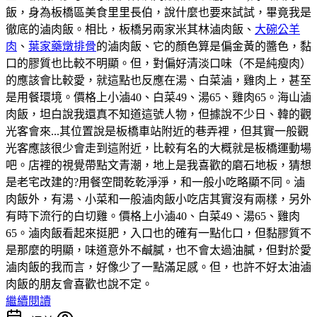
飯，身為板橋區美食里里長伯，說什麼也要來試試，畢竟我是
徹底的滷肉飯。相比，板橋另兩家米其林滷肉飯、
大碗公羊
肉
、
葉家藥燉排骨
的滷肉飯、它的顏色算是偏金黃的醬色，黏
口的膠質也比較不明顯。但，對偏好清淡口味（不是純瘦肉）
的應該會比較愛，就這點也反應在湯、白菜滷，雞肉上，甚至
是用餐環境。價格上小滷40、白菜49、湯65、雞肉65。海山滷
肉飯，坦白說我還真不知道這號人物，但據說不少日、韓的觀
光客會來...其位置說是板橋車站附近的巷弄裡，但其實一般觀
光客應該很少會走到這附近，比較有名的大概就是板橋運動場
吧。店裡的視覺帶點文青潮，地上是我喜歡的磨石地板，猜想
是老宅改建的?用餐空間乾乾淨淨，和一般小吃略顯不同。滷
肉飯外，有湯、小菜和一般滷肉飯小吃店其實沒有兩樣，另外
有時下流行的白切雞。價格上小滷40、白菜49、湯65、雞肉
65。滷肉飯看起來挺肥，入口也的確有一點化口，但黏膠質不
是那麼的明顯，味道意外不鹹膩，也不會太過油膩，但對於愛
滷肉飯的我而言，好像少了一點滿足感。但，也許不好太油滷
肉飯的朋友會喜歡也說不定。
繼續閱讀