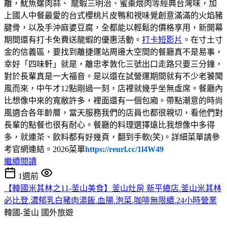
離，魷魚螺肉蒜、 龍蝦三明治、蜜棗煨肉等經典台灣味，加
上國人中餐最愛的台式櫻桃片皮鴨和視味覺創意滿滿的火焰豬
腱骨，以及手沖麻婆豆腐，全都能以輕鬆的價格享用，新開幕
期間還有打卡免費送龍蝦的優惠活動。
打卡短影片
。在寸土寸
金的信義區，要找到離捷運站周邊大空間的餐廳真不是易事，
幸好「四味軒」就是，離忠孝敦化三號出口走路只要三分鐘，
對於長輩真是一大福音。是以還在試營運期間就有不少老饕聞
風而來，中午才12點剛過一刻，店裡就幾乎坐無虛席。餐廳內
比想像中來的寬敝許多，裡面還有一個包廂。帶點潮意的時尚
風適合各年齡層，當天服務我們的店員也都很親切，看他們對
長輩的點餐也很有耐心。餐廳的料理選擇遠比我想像中多得
多，就連茶、飲料都有好幾頁，翻到手軟(笑)。詳細菜單請參
考官網連結。2026菜單
https://reurl.cc/1l4W49
繼續閱讀
1週前
【韓國米其林之11-釜山美食】釜山灶房 新平總店.釜山米其林
必比登.濃郁乳白豬肉湯飯.血腸.泡菜.咖啡無限續.24小時營業
韓國-釜山
國外旅遊