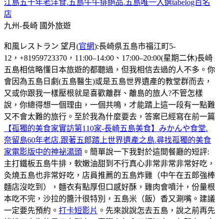
江島五十年老洋食.五島牛牛排絕品.五島唯一入選tabelog百名
店
九州-長崎
國外旅遊
和風レストラン 望月(
官網
):長崎県五島市福江町5-
12，+81959723370，11:00–14:00、17:00–20:00(星期二休)長崎
五島相信略懂日本旅遊的都聽過，但我相信去過的人不多。你
會因為五島日劇(五島醫生)或是五島世界遺產的教堂群而去，
又或你跟我一樣壓根就是喜歡離群、離島的旅人?不管怎樣
說，你總得想一個理由，一個共鳴，才能踏上這一段有一點難
又不會太難的旅行。至於我為什麼要去，答案已經寫在前一篇
【孤獨的美食家實訪第110家-長崎五島美食】みかんや食堂.
奈留島60年老店.跟著五郎踏上世界遺產之島.尋找孤獨的美食
家電影版中的神祕湯頭
。簡單說一下我對於這間餐廳的短評:
主打鐵板五島牛排，軟嫩油甜到不行真心非常非常非常好吃，
灸燒五島也非常好吃，店員推薦的五島炸雞（中午在五郎強棒
麵店沒吃到），麵衣有點厚但口感好酥，雞肉會噴汁，份量根
本吃不完，沙拉的醬汁很特別，五島米（飯）香又涮嘴。建議
一定要先預約。
打卡短影片
。先來說說怎去五島，說之前再先