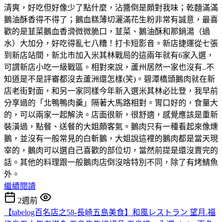
清爽，好吃但好像少了點什麼，沾醬倒是頗對我味；乾麵滿滿
鵝油酥香得不得了；鵝血糕薄切灑滿花生粉非常有誠意，最喜
歡的是韮菜鵝血香滑微微脆口，韮菜、鵝油酥和那鍋湯（過
水）大加分，好吃得亂七八糟！打卡短影音。新店捷運從七張
到新店站間，新北市加入米其林戰局的這兩年就有6家入選，
可謂新店小吃一級戰區。相對來說，蘆州居然一家也沒有..不
知道是不是評審都沒去蘆洲還怎樣(笑)。碧潭橋頭鵝肉就在新
店老街對面，和另一家同樣今年新入選米其林必比登，我早前
分享過的「北鴨鴨肉羹」隔著大馬路相對。胃口好的，食量大
的，可以兩家一起解決。店面很新，很舒適，感覺應該是重新
裝潢過，點餐、送餐的大姐頗客氣。鵝肉只有一種看起來像燻
鵝，並沒有一般常見的白斬鵝，大姐說這裡的鵝肉都是當天現
宰的，鵝肉可以選自己喜歡的部位切，當然前提是還沒賣完的
話。其他的料理跟一般鵝肉店倒沒啥特別不同，除了有烤鯖魚
外。
繼續閱讀
2週前
【tabelog百名店之58-長崎五島美食】和風レストラン 望月.福