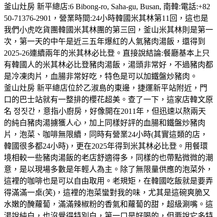
釜山灶房 新平總店:6 Bibong-ro, Saha-gu, Busan, 南韓:電話:+82
50-71376-2901，營業時間:24小時韓國米其林第11回，這也是
我們小虎吃貨團韓國米其林團的第三回，釜山米其林則是第一
次，第一天的中午是近三五年爆紅的人氣豬肉湯飯，還得到
2025-26連續兩年的米其林必比登。直接說結論:餐廳基本上只
有韓國人的米其林必比登豬肉湯飯，湯頭非常好，不過豬肉都
是冷凍肉片，血腸非常好吃，特色是可以加鐵盤炒豬肉。
釜山灶房 新平總店位於乙淑島的東邊，捷運新平站附近，門
口的巴士站就有一整排的櫻花超美。查了一下，這家店韓文原
名 정짓간，意指小廚房，好像開在2011年，但迅速以熬兩天
的純白豬肉湯擄獲人心，加上同樣好評的血腸和鐵盤炒豬肉
片，泡菜、咖啡無限續，同時有營業24小時(其實這類的店，
韓國很多都24小時)，更在2025年得到米其林必比登。用餐環
境相較一些豬肉湯飯的老店舒適得多，同樣的也帶點微微的潮
意，是以現場多數是年輕人為主。除了無限量供應的泡菜外，
這裡的咖啡也是可以自由取用。老規矩，在韓國吃飯就是要弄
得滿滿一桌(笑)，這裡的泡菜蠻對我的味，尤其是這碗爽脆又
水嫩的醃蘿蔔，滿滿辣椒粉的香氣和蘿蔔的甜，超級涮嘴。這
湯說純白，也沒覺得特別白，第一口是好喝的，但要說它多特