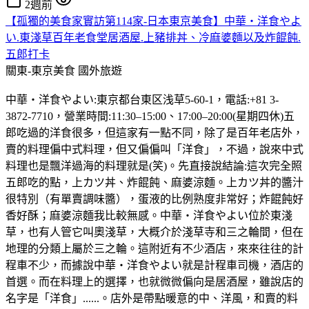
2週前
【孤獨的美食家實訪第114家-日本東京美食】中華・洋食やよ
い.東淺草百年老食堂居酒屋.上豬排丼、冷麻婆麵以及炸餛飩.
五郎打卡
關東-東京美食
國外旅遊
中華・洋食やよい:東京都台東区浅草5-60-1，電話:+81 3-
3872-7710，營業時間:11:30–15:00、17:00–20:00(星期四休)五
郎吃過的洋食很多，但這家有一點不同，除了是百年老店外，
賣的料理偏中式料理，但又偏偏叫「洋食」，不過，說來中式
料理也是飄洋過海的料理就是(笑)。先直接說結論:這次完全照
五郎吃的點，上カツ丼、炸餛飩、麻婆涼麵。上カツ丼的醬汁
很特別（有單賣調味醬），蛋液的比例熟度非常好；炸餛飩好
香好酥；麻婆涼麵我比較無感。中華・洋食やよい位於東淺
草，也有人管它叫奧淺草，大概介於淺草寺和三之輪間，但在
地理的分類上屬於三之輪。這附近有不少酒店，來來往往的計
程車不少，而據說中華・洋食やよい就是計程車司機，酒店的
首選。而在料理上的選擇，也就微微偏向是居酒屋，雖說店的
名字是「洋食」......。店外是帶點暖意的中、洋風，和賣的料