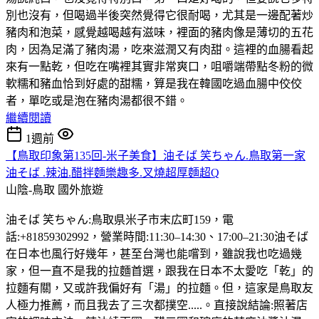
別也沒有，但喝過半後突然覺得它很耐喝，尤其是一邊配著炒
豬肉和泡菜，感覺越喝越有滋味，裡面的豬肉像是薄切的五花
肉，因為足滿了豬肉湯，吃來滋潤又有肉甜。這裡的血腸看起
來有一點乾，但吃在嘴裡其實非常爽口，咀嚼端帶點冬粉的微
軟糯和豬血恰到好處的甜糯，算是我在韓國吃過血腸中佼佼
者，單吃或是泡在豬肉湯都很不錯。
繼續閱讀
1週前
【鳥取印象第135回-米子美食】油そば 笑ちゃん.鳥取第一家
油そば .辣油.醋拌麵樂趣多.叉燒超厚麵超Q
山陰-鳥取
國外旅遊
油そば 笑ちゃん:鳥取県米子市末広町159，電
話:+81859302992，營業時間:11:30–14:30、17:00–21:30油そば
在日本也風行好幾年，甚至台灣也能嚐到，雖說我也吃過幾
家，但一直不是我的拉麵首選，跟我在日本不太愛吃「乾」的
拉麵有關，又或許我偏好有「湯」的拉麵。但，這家是鳥取友
人極力推薦，而且我去了三次都撲空.....。直接說結論:照著店