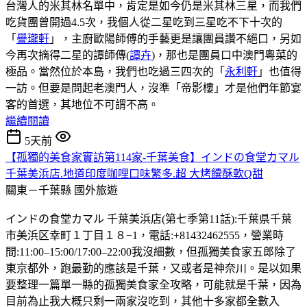
台灣人的米其林名單中，肯定是如今仍是米其林三星，而我們
吃貨團曾開過4.5次，我個人從二星吃到三星吃不下十次的
「
譽瓏軒
」，主廚歐陽師傅的手藝更是讓團員讚不絕口，另如
今再次摘得二星的譚師傳(
譚卉
)，那也是團員口中澳門粵菜的
極品。當然位於本島，我們也吃過三四次的「
永利軒
」也值得
一訪。但要是問起老澳門人，沒準「帝影樓」才是他們年節宴
客的首選，其地位不可謂不高。
繼續閱讀
5天前
【孤獨的美食家實訪第114家-千葉美食】インドの食堂カマル
千葉美浜店.地道印度咖哩口味繁多.超 大烤饢酥軟Q甜
關東－千葉縣
國外旅遊
インドの食堂カマル 千葉美浜店(第七季第11話):千葉県千葉
市美浜区幸町１丁目１８−1，電話:+81432462555，營業時
間:11:00–15:00/17:00–22:00我沒細數，但孤獨美食家五郎除了
東京都外，跑最勤的應該是千葉，又或者是神奈川。是以如果
要整理一篇單一縣的孤獨美食家全攻略，可能就是千葉，因為
目前為止我大概只剩一兩家沒吃到，其他十多家都全數入