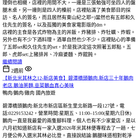
理倒也相櫬，店裡的用間不大，一邊是三張勉強可坐四人的盤
腿木桌，另一邊則是四人的檯前。店裡貼滿了美食節目的採
訪、名人的簽名，而且居然有東山紀之耶=)當然也有五郎和久
住先生的簽名，以及孤獨的美食家電影版的dm。
店裡的主食是各式炸物為主的丼飯，炸豬排、炸牡蠣、炸蝦。
另外也有不少下酒料理。酒單自然也少不少。店裡貼心的準備
了五郎set和久住先生的set，於是我決定這次照著五郎點。五
郎、虎郎set:上豬排丼、冷麻婆麵、炸餛飩。
繼續閱讀
2週前
【新北米其林之12-新店美食】碧潭橋頭鵝肉.新店三十年鵝肉
老店.鵝油蔥麵.韭菜鵝血真心美味
鴨肉/鵝肉/雞肉
國內旅遊
碧潭橋頭鵝肉:新北市新店區新生里北新路一段127號，電
話:0229153242，營業時間:星期五、11:00–15:00(星期六日休)
鵝肉一直是我最愛的兩隻腳料理，個人也有不少家愛店，是以
六月初知道新店有一家入選2026年米其林便專程去了一趟，七
月便公佈入選米其林必比登。直接說結論:鵝腿味道相對乾淨