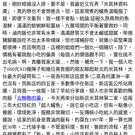
是，剛好經過沒人排，要不是，我最近又在弄「米其林資料
庫」，真的想也不會想進去。但，這家現煮的鱸魚湯喝服了
我，即便下次看到，我一樣不會點。結論:這碗久熬再熬的魚
湯鮮、滿滿的蛤蜊鮮和薑𢇃、九層塔間的平衡著實微妙。同
時，滷肉飯也非常有水準、滿滿膠質又不會太鹹或甜膩，柴燒
豬腳雖說吃不出太多柴燒味、但也堪稱好吃，就連小菜埾果南
都很棒。而且啊而且，店裡的姐姐們一個比一個親切。除了，
價格有著跳脫小吃的偏貴（每個人的價值觀不同），實在挑不
出毛病。啊，真離我家太遠…。然後，補充一下，我一個人吃
了660元XD幾陣子和幾位美食圈的朋友聊起新北的米其林，大
伙最大的疑問有二，一是為何新店這麼多?二是為何蘆洲一家
也沒有。而新店的四五家，多數集中在新店、新店區公所站周
邊，且待我一一收服。除了早前分享過，個人也非常喜歡的鴨
肉飯「
北鴨鴨肉羹
」，今天再來分站新店米其林第二家，這兩
三年大紅特紅的「超人鱸魚」。說它是小吃店，但有一點像小
餐館，環境乾淨、服務非常親切，一反傳統小吃給人的感覺。
據說，這家的前身是賣滷肉飯有，約莫在1997年，算一算也將
近30年。二代接手後，不管是料理、食材、餐飲的流程，甚至
在視覺都有了「新」意。首先，小吃店有低消，而且每人是