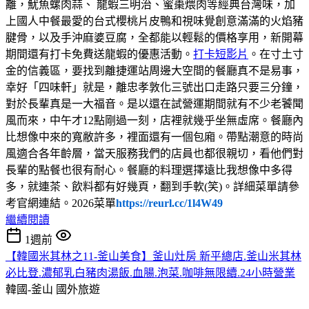
離，魷魚螺肉蒜、 龍蝦三明治、蜜棗煨肉等經典台灣味，加
上國人中餐最愛的台式櫻桃片皮鴨和視味覺創意滿滿的火焰豬
腱骨，以及手沖麻婆豆腐，全都能以輕鬆的價格享用，新開幕
期間還有打卡免費送龍蝦的優惠活動。
打卡短影片
。在寸土寸
金的信義區，要找到離捷運站周邊大空間的餐廳真不是易事，
幸好「四味軒」就是，離忠孝敦化三號出口走路只要三分鐘，
對於長輩真是一大福音。是以還在試營運期間就有不少老饕聞
風而來，中午才12點剛過一刻，店裡就幾乎坐無虛席。餐廳內
比想像中來的寬敝許多，裡面還有一個包廂。帶點潮意的時尚
風適合各年齡層，當天服務我們的店員也都很親切，看他們對
長輩的點餐也很有耐心。餐廳的料理選擇遠比我想像中多得
多，就連茶、飲料都有好幾頁，翻到手軟(笑)。詳細菜單請參
考官網連結。2026菜單
https://reurl.cc/1l4W49
繼續閱讀
1週前
【韓國米其林之11-釜山美食】釜山灶房 新平總店.釜山米其林
必比登.濃郁乳白豬肉湯飯.血腸.泡菜.咖啡無限續.24小時營業
韓國-釜山
國外旅遊