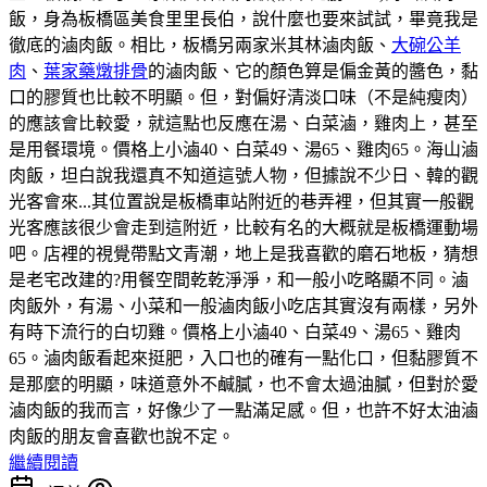
飯，身為板橋區美食里里長伯，說什麼也要來試試，畢竟我是
徹底的滷肉飯。相比，板橋另兩家米其林滷肉飯、
大碗公羊
肉
、
葉家藥燉排骨
的滷肉飯、它的顏色算是偏金黃的醬色，黏
口的膠質也比較不明顯。但，對偏好清淡口味（不是純瘦肉）
的應該會比較愛，就這點也反應在湯、白菜滷，雞肉上，甚至
是用餐環境。價格上小滷40、白菜49、湯65、雞肉65。海山滷
肉飯，坦白說我還真不知道這號人物，但據說不少日、韓的觀
光客會來...其位置說是板橋車站附近的巷弄裡，但其實一般觀
光客應該很少會走到這附近，比較有名的大概就是板橋運動場
吧。店裡的視覺帶點文青潮，地上是我喜歡的磨石地板，猜想
是老宅改建的?用餐空間乾乾淨淨，和一般小吃略顯不同。滷
肉飯外，有湯、小菜和一般滷肉飯小吃店其實沒有兩樣，另外
有時下流行的白切雞。價格上小滷40、白菜49、湯65、雞肉
65。滷肉飯看起來挺肥，入口也的確有一點化口，但黏膠質不
是那麼的明顯，味道意外不鹹膩，也不會太過油膩，但對於愛
滷肉飯的我而言，好像少了一點滿足感。但，也許不好太油滷
肉飯的朋友會喜歡也說不定。
繼續閱讀