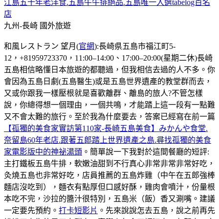
江島五十年老洋食.五島牛牛排絕品.五島唯一入選tabelog百名
店
九州-長崎
國外旅遊
和風レストラン 望月(
官網
):長崎県五島市福江町5-
12，+81959723370，11:00–14:00、17:00–20:00(星期二休)長崎
五島相信略懂日本旅遊的都聽過，但我相信去過的人不多。你
會因為五島日劇(五島醫生)或是五島世界遺產的教堂群而去，
又或你跟我一樣壓根就是喜歡離群、離島的旅人?不管怎樣
說，你總得想一個理由，一個共鳴，才能踏上這一段有一點難
又不會太難的旅行。至於我為什麼要去，答案已經寫在前一篇
【孤獨的美食家實訪第110家-長崎五島美食】みかんや食堂.
奈留島60年老店.跟著五郎踏上世界遺產之島.尋找孤獨的美食
家電影版中的神祕湯頭
。簡單說一下我對於這間餐廳的短評:
主打鐵板五島牛排，軟嫩油甜到不行真心非常非常非常好吃，
灸燒五島也非常好吃，店員推薦的五島炸雞（中午在五郎強棒
麵店沒吃到），麵衣有點厚但口感好酥，雞肉會噴汁，份量根
本吃不完，沙拉的醬汁很特別，五島米（飯）香又涮嘴。建議
一定要先預約。
打卡短影片
。先來說說怎去五島，說之前再先