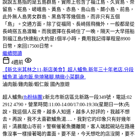
說說五島指的是五島群島，實際上包含了福江島、久賀島、奈
留島、椛島、嵯峨島、黃島、赤島、島山島、蕨小島、前島，
此外無人島男女群島、黑島等等幾個島，而非只有五個
「島」。交通方面，除了從福岡、長崎搭飛機外，一般都是從
長崎搭五島渡輪。而我選擇在長崎住了一晚，隔天一大早搭船
到福江島(快速船)大約是1個半小時，費用我記得單程是8900
日幣，來回17500日幣。
繼續閱讀
4週前
【新北米其林之11-新店美食】超人鱸魚.新年三十年老店.分段
鱸魚湯.滷肉飯.柴燒豬腳.精緻小菜翻身.
滷肉飯/雞肉飯/蝦仁飯
國內旅遊
超人鱸魚(
fb粉絲團
):新北市新店區北新路一段349號，電話:02
2912 4790，營業時間:11:00-14:00/17:00-19:30(星期日一休)先
說，我這個人反骨，越多人知道，越多人好評的，我越不想
去。再說，我不太喜歡鱸魚湯….，我對它的印象只有好幾年
前，清晨龍山寺前，警察催著魚攤離開，客人端起碗站在路邊
像沒事一樣接著喝的畫面。要不是，今天想吃的店沒開，要不