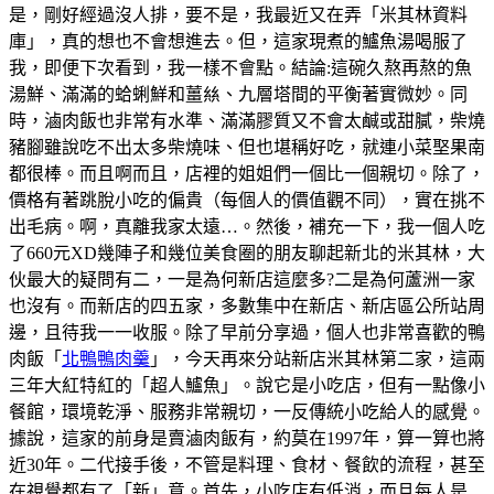
是，剛好經過沒人排，要不是，我最近又在弄「米其林資料
庫」，真的想也不會想進去。但，這家現煮的鱸魚湯喝服了
我，即便下次看到，我一樣不會點。結論:這碗久熬再熬的魚
湯鮮、滿滿的蛤蜊鮮和薑𢇃、九層塔間的平衡著實微妙。同
時，滷肉飯也非常有水準、滿滿膠質又不會太鹹或甜膩，柴燒
豬腳雖說吃不出太多柴燒味、但也堪稱好吃，就連小菜埾果南
都很棒。而且啊而且，店裡的姐姐們一個比一個親切。除了，
價格有著跳脫小吃的偏貴（每個人的價值觀不同），實在挑不
出毛病。啊，真離我家太遠…。然後，補充一下，我一個人吃
了660元XD幾陣子和幾位美食圈的朋友聊起新北的米其林，大
伙最大的疑問有二，一是為何新店這麼多?二是為何蘆洲一家
也沒有。而新店的四五家，多數集中在新店、新店區公所站周
邊，且待我一一收服。除了早前分享過，個人也非常喜歡的鴨
肉飯「
北鴨鴨肉羹
」，今天再來分站新店米其林第二家，這兩
三年大紅特紅的「超人鱸魚」。說它是小吃店，但有一點像小
餐館，環境乾淨、服務非常親切，一反傳統小吃給人的感覺。
據說，這家的前身是賣滷肉飯有，約莫在1997年，算一算也將
近30年。二代接手後，不管是料理、食材、餐飲的流程，甚至
在視覺都有了「新」意。首先，小吃店有低消，而且每人是