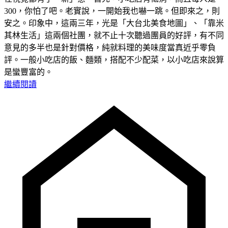
300，你怕了吧。老實說，一開始我也嚇一跳。但即來之，則
安之。印象中，這兩三年，光是「大台北美食地圖」、「靠米
其林生活」這兩個社團，就不止十次聽過團員的好評，有不同
意見的多半也是針對價格，純就料理的美味度當真近乎零負
評。一般小吃店的飯、麵類，搭配不少配菜，以小吃店來說算
是蠻豐富的。
繼續閱讀