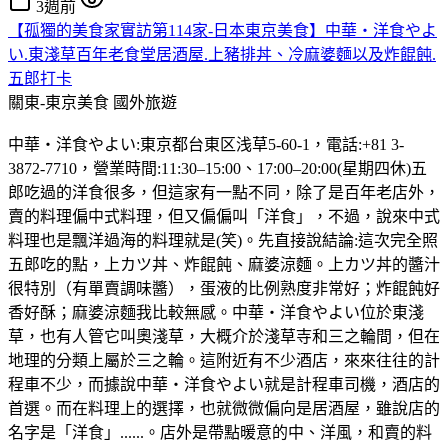
3週前
【孤獨的美食家實訪第114家-日本東京美食】中華・洋食やよ
い.東淺草百年老食堂居酒屋.上豬排丼、冷麻婆麵以及炸餛飩.
五郎打卡
關東-東京美食
國外旅遊
中華・洋食やよい:東京都台東区浅草5-60-1，電話:+81 3-
3872-7710，營業時間:11:30–15:00、17:00–20:00(星期四休)五
郎吃過的洋食很多，但這家有一點不同，除了是百年老店外，
賣的料理偏中式料理，但又偏偏叫「洋食」，不過，說來中式
料理也是飄洋過海的料理就是(笑)。先直接說結論:這次完全照
五郎吃的點，上カツ丼、炸餛飩、麻婆涼麵。上カツ丼的醬汁
很特別（有單賣調味醬），蛋液的比例熟度非常好；炸餛飩好
香好酥；麻婆涼麵我比較無感。中華・洋食やよい位於東淺
草，也有人管它叫奧淺草，大概介於淺草寺和三之輪間，但在
地理的分類上屬於三之輪。這附近有不少酒店，來來往往的計
程車不少，而據說中華・洋食やよい就是計程車司機，酒店的
首選。而在料理上的選擇，也就微微偏向是居酒屋，雖說店的
名字是「洋食」......。店外是帶點暖意的中、洋風，和賣的料