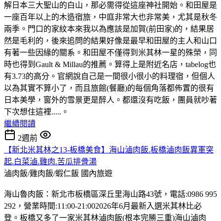
解日本三大聖山的白山，那必需得從這座神社開始。和田屋是
一座百年以上的木造宿旅，中庭非常大也非常美，尤其是秋冬
兩季。門口的家紋本來我以為應該是加賀(前田家)的，結果居
然是毛利的，後來追問的結果好像是最早和田屋的主人和山口
有著一些因緣的關系。和田屋不僅得到米其林一星的殊榮，同
時也得到Gault & Millau的推薦。算得上是附近名店，tabelog也
有3.73的高分。官網說自己是一間很小很小的料理宿，但個人
以為其實不算小了，而且旅館(餐廳)的每個角落都佈置的很有
日本美學，窗外的雪景更是醉人。都還沒有吃飯，團員就吵著
下次想住這裡.....。
繼續閱讀
2週前
【新北米其林之13-板橋美食】海山滷肉飯.板橋滷肉飯異軍突
起.白菜滷.雞肉.苦瓜排骨湯
滷肉飯/雞肉飯/蝦仁飯
國內旅遊
海山魯肉飯：新北市板橋區深丘里海山路43號，電話:0986 995
292，營業時間:11:00-21:002026年6月最新入選米其林比必
登。板橋又多了一家米其林滷肉飯(根本完勝三重)海山滷肉