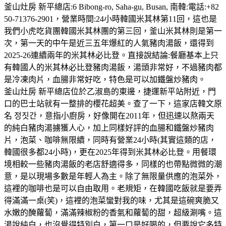
釜山灶房 新平總店:6 Bibong-ro, Saha-gu, Busan, 南韓:電話:+82
50-71376-2901，營業時間:24小時韓國米其林第11回，這也是
我們小虎吃貨團韓國米其林團的第三回，釜山米其林則是第一
次，第一天的中午是近三五年爆紅的人氣豬肉湯飯，還得到
2025-26連續兩年的米其林必比登。直接說結論:餐廳基本上只
有韓國人的米其林必比登豬肉湯飯，湯頭非常好，不過豬肉都
是冷凍肉片，血腸非常好吃，特色是可以加鐵盤炒豬肉。
釜山灶房 新平總店位於乙淑島的東邊，捷運新平站附近，門
口的巴士站就有一整排的櫻花超美。查了一下，這家店韓文原
名 정짓간，意指小廚房，好像開在2011年，但迅速以熬兩天
的純白豬肉湯擄獲人心，加上同樣好評的血腸和鐵盤炒豬肉
片，泡菜、咖啡無限續，同時有營業24小時(其實這類的店，
韓國很多都24小時)，更在2025年得到米其林必比登。用餐環
境相較一些豬肉湯飯的老店舒適得多，同樣的也帶點微微的潮
意，是以現場多數是年輕人為主。除了無限量供應的泡菜外，
這裡的咖啡也是可以自由取用。老規矩，在韓國吃飯就是要弄
得滿滿一桌(笑)，這裡的泡菜蠻對我的味，尤其是這碗爽脆又
水嫩的醃蘿蔔，滿滿辣椒粉的香氣和蘿蔔的甜，超級涮嘴。這
湯說純白，也沒覺得特別白，第一口是好喝的，但要說它多特