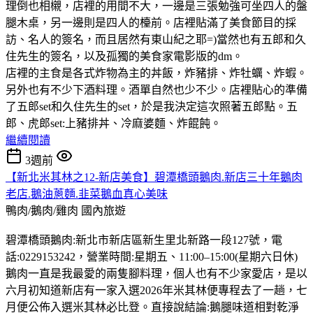
理倒也相櫬，店裡的用間不大，一邊是三張勉強可坐四人的盤
腿木桌，另一邊則是四人的檯前。店裡貼滿了美食節目的採
訪、名人的簽名，而且居然有東山紀之耶=)當然也有五郎和久
住先生的簽名，以及孤獨的美食家電影版的dm。
店裡的主食是各式炸物為主的丼飯，炸豬排、炸牡蠣、炸蝦。
另外也有不少下酒料理。酒單自然也少不少。店裡貼心的準備
了五郎set和久住先生的set，於是我決定這次照著五郎點。五
郎、虎郎set:上豬排丼、冷麻婆麵、炸餛飩。
繼續閱讀
3週前
【新北米其林之12-新店美食】碧潭橋頭鵝肉.新店三十年鵝肉
老店.鵝油蔥麵.韭菜鵝血真心美味
鴨肉/鵝肉/雞肉
國內旅遊
碧潭橋頭鵝肉:新北市新店區新生里北新路一段127號，電
話:0229153242，營業時間:星期五、11:00–15:00(星期六日休)
鵝肉一直是我最愛的兩隻腳料理，個人也有不少家愛店，是以
六月初知道新店有一家入選2026年米其林便專程去了一趟，七
月便公佈入選米其林必比登。直接說結論:鵝腿味道相對乾淨