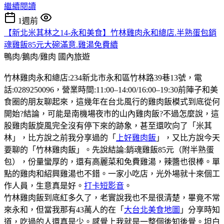
繼續閱讀
1週前
【新北米其林之14-永和美食】竹林雞肉永和總店.半熟蛋包銷
魂雞飯85元大碗滿意.雞湯免費續
鴨肉/鵝肉/雞肉
國內旅遊
竹林雞肉永和總店:234新北市永和區竹林路39巷13號，電
話:0289250096，營業時間:11:00–14:00/16:00–19:30前陣子和美
食圈的朋友聊起來，這幾年在台北風行的雞肉飯模式到底從何
開始?結論，可能是南機場夜市的山內雞肉飯?不過怎麼說，這
股雞肉飯旋風完全沒有停下來的跡象，甚至還吹向了「米其
林」，比方說之前我分享過的「
上好雞肉飯
」，又比方說今天
要聊的「竹林雞肉飯」。先說結論:銷魂雞飯85元（附半熟蛋
包），份量蠻厚的，還有高麗菜和免費雞湯，辣醬也很棒。單
點的雞肉和紹興雞湯也不錯。一家小吃店，光外場就十來個工
作人員，生意真是好。
打卡短影音
。
竹林雞肉飯到底紅多久了，老實說我也不是很清楚，畢竟不常
來永和，但當我那有43萬人的在「
大台北美食地圖
」分享時知
道，吃過的人還真是少。感覺上我就是一整個後知後覺。坦白