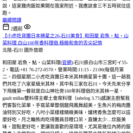
說，這家雞肉飯如果開在我家附近，我應該會三不五時就往這
跑。
繼續閱讀
2週前
【小虎吃貨團日本摘星之26-石川美食】和田屋 岩魚・鮎・山
菜料理.白山160年香料理宿.極緻和食的舌尖記憶
北陸-石川
國外旅遊
和田屋 岩魚・鮎・山菜料理(
官網
):石川県白山市三宮町イ55-
2，電話:+81 76-272-0570，營業時間:11:15 - 21:00(每個月第
二、四個星期二小虎吃貨團日本米其林摘星第十團，這一趟我
們共吃了六家星級米其林，其中有三家在石川，今天先來分享
下飛機第一餐就是白山神社旁160年料理宿的米其林一星、
gault millau雙料得主鄉土會席料理（tabelog 3.75)感謝主廚幫我
們客製化菜單，手寫菜單整個龍飛鳳舞超美，生魚片的梅肉醬
油特別又好吃，八吋小菜樣樣精緻美味，爐烤香魚怎麼可以這
麼好吃，月之輪熊肉吃得團員目瞪口呆，直嫌太少…炊飯美
味，甜點更好吃。更讓我喜歡的是環境，尤其是幾位內將的服