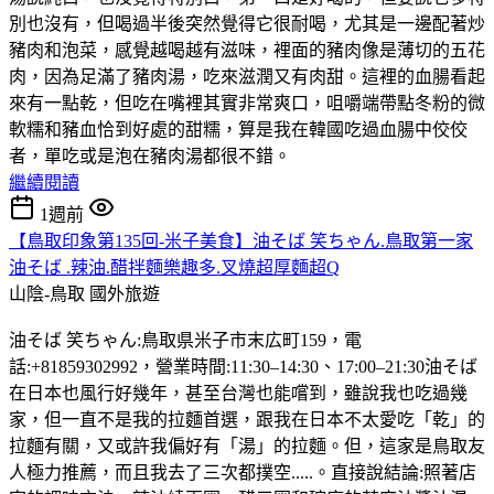
別也沒有，但喝過半後突然覺得它很耐喝，尤其是一邊配著炒
豬肉和泡菜，感覺越喝越有滋味，裡面的豬肉像是薄切的五花
肉，因為足滿了豬肉湯，吃來滋潤又有肉甜。這裡的血腸看起
來有一點乾，但吃在嘴裡其實非常爽口，咀嚼端帶點冬粉的微
軟糯和豬血恰到好處的甜糯，算是我在韓國吃過血腸中佼佼
者，單吃或是泡在豬肉湯都很不錯。
繼續閱讀
1週前
【鳥取印象第135回-米子美食】油そば 笑ちゃん.鳥取第一家
油そば .辣油.醋拌麵樂趣多.叉燒超厚麵超Q
山陰-鳥取
國外旅遊
油そば 笑ちゃん:鳥取県米子市末広町159，電
話:+81859302992，營業時間:11:30–14:30、17:00–21:30油そば
在日本也風行好幾年，甚至台灣也能嚐到，雖說我也吃過幾
家，但一直不是我的拉麵首選，跟我在日本不太愛吃「乾」的
拉麵有關，又或許我偏好有「湯」的拉麵。但，這家是鳥取友
人極力推薦，而且我去了三次都撲空.....。直接說結論:照著店