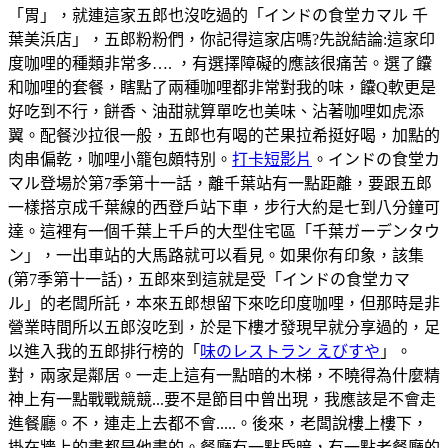
「胃」，就連這家五郎也沒吃過的「インドの食堂カマル 千
葉美浜店」，五郎粉粉們，你記得這家店嗎?先說結論:這家印
度咖哩的種類非常多…. ，有選擇障礙的應該很痛苦。選了饢
和咖哩的套餐，瞎點了兩種咖哩都非常對我的味，饢Q軟更是
好吃到不行，餅香、油甜就算單吃也美味、沾著咖哩如虎添
翼。配餐沙拉很一般，五郎也有喝的芒果拉希挺好喝，加點的
肉串偏乾，咖哩小籠包頗特別。
打卡短影片
。インドの食堂カ
マル登場於第7季第十一話，離千葉站有一點距離，要跟五郎
一樣搭京成千葉線的西登戶站下車，步行大約是七到八分鐘可
達。這裡有一個千葉上千戶的大型住宅區「千葉ガーデンタウ
ン」，一出車站的大馬路就可以看見。如果你有印象，該集
(第7季第十一話)，五郎來到這就是受「インドの食堂カマ
ル」的老闆所託，本來五郎想留下來吃印度咖哩，但那時是非
營業時間所以五郎沒吃到，於是下樓才發現早就分享過的，足
以進入我的五郎排行榜的「
味のレストラン えびすや
」。
對，兩家是鄰居。一走上這有一點暗的木梯，不曉得為什麼精
神上有一點戰戰競競...要不是節目中曾出現，我應該是不會走
進餐廳。不，連走上去都不會.....。後來，老闆說樓上樓下，
掛在牆上的畫都是他畫的。餐廳有一點昏暗，有一點老餐廳的