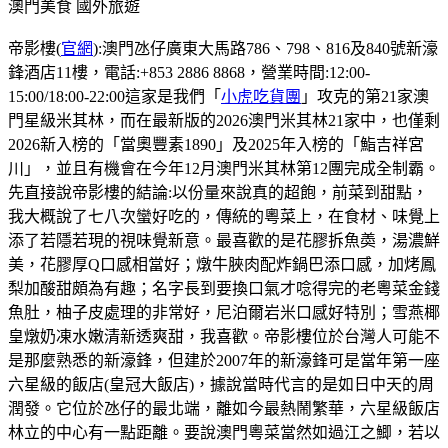
澳門美食
國外旅遊
帝影樓(
官網
):澳門氹仔廣東大馬路786、798、816及840號新濠
鋒酒店11樓，電話:+853 2886 8868，營業時間:12:00-
15:00/18:00-22:00這家是我們「
小虎吃貨團
」攻克的第21家澳
門星級米其林，而在最新版的2026澳門米其林21家中，也僅剩
2026新入榜的「當奧豐素1890」及2025年入榜的「鮨吉祥宮
川」，並且有機會在今年12月澳門米其林第12團完成全制霸。
先直接說帝影樓的結論:以份量來說真的超飽，前菜到甜點，
我大概說了七八次蠻好吃的，傳統的粵菜上，在食材、味覺上
添了若隱若現的視味覺新意。最喜歡的是花膠拆魚𡙡，湯濃鮮
美，花膠厚Q口感相當好；燉牛脥肉配炸鍋巴添口感，加烤鳳
梨加酸甜頗為有趣；名字長到要換口氣才唸得完的老粵菜金錢
魚肚，柚子皮處理的非常好，尼泊爾岩米口感好特別；雪燕椰
皇燉奶凍水嫩清新透爽甜，我喜歡。帝影樓位於台灣人可能不
是那麼熟悉的新濠鋒，但建於2007年的新濠鋒可是當年第一座
六星級的飯店(皇冠大飯店)，據說當時代言的是如日中天的周
潤發。它位於氹仔的最北端，離如今最熱鬧繁華，六星級飯店
林立的中心有一點距離。要說澳門粵菜當然如過江之鯽，若以