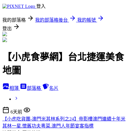
登入
我的部落格
我的部落格後台
我的帳號
登出
【小虎食夢網】台北捷運美食
地圖
相簿
部落格
名片
6天前
【小虎吃貨團-澳門米其林系列之24】帝影樓澳門連續十年米
其林一星.懷舊功夫粵菜.澳門人年節宴客指標