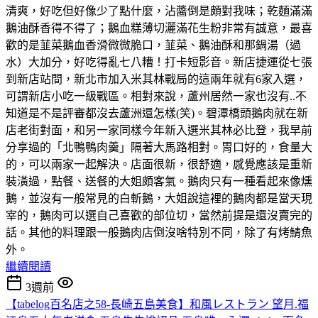
清爽，好吃但好像少了點什麼，沾醬倒是頗對我味；乾麵滿滿
鵝油酥香得不得了；鵝血糕薄切灑滿花生粉非常有誠意，最喜
歡的是韮菜鵝血香滑微微脆口，韮菜、鵝油酥和那鍋湯（過
水）大加分，好吃得亂七八糟！打卡短影音。新店捷運從七張
到新店站間，新北市加入米其林戰局的這兩年就有6家入選，
可謂新店小吃一級戰區。相對來說，蘆州居然一家也沒有..不
知道是不是評審都沒去蘆洲還怎樣(笑)。碧潭橋頭鵝肉就在新
店老街對面，和另一家同樣今年新入選米其林必比登，我早前
分享過的「北鴨鴨肉羹」隔著大馬路相對。胃口好的，食量大
的，可以兩家一起解決。店面很新，很舒適，感覺應該是重新
裝潢過，點餐、送餐的大姐頗客氣。鵝肉只有一種看起來像燻
鵝，並沒有一般常見的白斬鵝，大姐說這裡的鵝肉都是當天現
宰的，鵝肉可以選自己喜歡的部位切，當然前提是還沒賣完的
話。其他的料理跟一般鵝肉店倒沒啥特別不同，除了有烤鯖魚
外。
繼續閱讀
3週前
【tabelog百名店之58-長崎五島美食】和風レストラン 望月.福