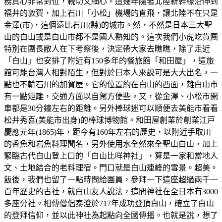
務真心非常到位，親切又細心。這幾年隨著北陸新幹線沿伸到
福井的敦賀，加上石川「小松」機場的直飛，讓北陸不在只是
金澤(市)，這個遠比石川(縣)的城市。然，不然是日本三大聖
山的白山或是白山市都不是國人熟知的。這次我們小虎吃貨團
特別在團長敝人在下考察後，決定帶大家去瞧瞧，除了走近
「白山」也安排了附近有150多年的餐旅館「和田屋」，這旅
館可能台灣人相對陌生，但對於日本人來說可是大大出名，一
點也不輸石川的加賀屋。它的位置約在白山的西面，離白山市
有一點矩離，交通方面以自駕方便些。又，從金澤、小松市開
車都是30分鐘左右的距離。另外棒球迷可以順便去美能市看看
松井秀喜(美能市出身)的棒球博物館。和田屋創業於創業江戸
慶應元年(1865)年，距今有160年左右的歷史，以附近手取川
的香魚和岩魚料理聞名，另外使用水全然來全聖山白山，加上
緊臨古代白山登上口的「白山比咩神社」，算是一家和當地人
文、土地結合的老料理宿。門口就是白山連峰的雪景。超美。
飯後，我們也留了一點時間給團員，參拜一下這座超過兩千一
百年歷史的古社，就白山友人說法，這間神社在全日本有3000
多座分社。相傳僧侶泰澄於717年成功登頂白山，確立了白山
的登拜信仰，並以此神社為起點向全國傳播。也就是說，想了