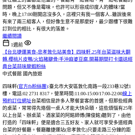
問題，但又不像是霉味，也許可以形容成印度人的體味?當
時，晚上17:00剛開店沒多久，店裡只有我一個客人..雖說後來
有來了兩三組客人，但好像生意不是那麼好，最少跟樓下很難
訂到位的相比，有很大的落差。
繼續閱讀
1週前
【台北捷運美食-忠孝敦化站美食】四味軒.25年台菜滋味大翻
轉.櫻桃片皮鴨/火焰豬腱骨/手沖麻婆豆腐.開幕期間打卡還送經
典台菜蒜味龍蝦粉絲
中式餐館
國內旅遊
四味軒(
官方fb粉絲團)
:臺北市大安區敦化南路一段233巷32號1
樓，電話:02 2731 8317，營業時間:11:00-15:00/17:00-22:00
線上
預約訂位網址
台菜相信是許多人聚餐宴客的首選，但那些經典
的桌菜，常常得先烙個一桌人才能大快朵頤，這些煩惱有25年
以上台菜、辦桌菜、酒家菜的阿銘師傅(陳俊銘)聽到了，由他
打造的「四味軒」便是適合三五好友、家人就可享受多道經典
台菜的好餐廳。餐廳離捷運站(忠孝敦化)只要走路三分鐘的距