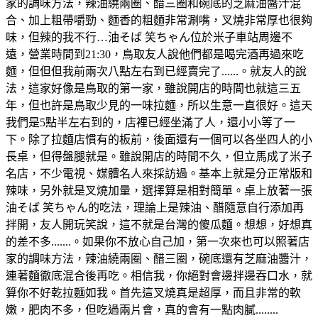
家的調味方法，辣油繞兩圈、醋三圈和碗底的芝麻油醬汁混
合、加上粗帶嚼勁、麵香的粗麵非常涮嘴，叉燒非常厚也很夠
味，但辣的我不行…油そば 笑ちゃん位於米子車站周邊不
遠，營業時間到21:30，鳥取友人說他們都是喝完酒再過來吃
麵，但但但我前兩次八點左右到已經賣完了......。就友人的說
法，這家好像是鳥取的第一家，雖說開店的時間也就這三五
年，但也許是鳥取少見的一味拉麵，所以生意一直很好。這天
我們是5點半左右到的，店裡已經坐滿了人，還小小等了一
下。除了拉麵店慣有的板前，後面還有一個可以各坐四人的小
長桌，但得盤腿就是。雖說開店的時間不久，但立馬成了米子
名店，不少電視、媒體名人來採訪過。基本上就是分正常版和
辣味，另外就是叉燒加量，選擇算是相對簡單。桌上放著一張
油そば 笑ちゃん的吃法，理論上是辣油、醋隨意自行添加再
拌開，友人開玩笑說，這不就是台灣的傻瓜麵。想想，好想真
的差不多.......。如果你不放心自己加，第一次來也可以照著店
家的調味方法，辣油繞兩圈、醋三圈，碗底還有芝麻油醬汁，
連著麵徹底混合後再吃。相信我，你絕對會邊拌邊吞口水，就
算你不好乾拉麵如我。首先這叉燒真是超厚，而且非常的軟
嫩，肥肉不多，但吃過兩片會，真的會有一點肉膩........