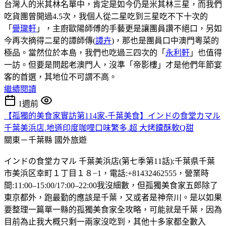
台灣人的米其林名單中，肯定是如今仍是米其林三星，而我們
吃貨團曾開過4.5次，我個人從二星吃到三星吃不下十次的
「
譽瓏軒
」，主廚歐陽師傅的手藝更是讓團員讚不絕口，另如
今再次摘得二星的譚師傳(
譚卉
)，那也是團員口中澳門粵菜的
極品。當然位於本島，我們也吃過三四次的「
永利軒
」也值得
一訪。但要是問起老澳門人，沒準「帝影樓」才是他們年節宴
客的首選，其地位不可謂不高。
繼續閱讀
1週前
【孤獨的美食家實訪第114家-千葉美食】インドの食堂カマル
千葉美浜店.地道印度咖哩口味繁多.超 大烤饢酥軟Q甜
關東－千葉縣
國外旅遊
インドの食堂カマル 千葉美浜店(第七季第11話):千葉県千葉
市美浜区幸町１丁目１８−1，電話:+81432462555，營業時
間:11:00–15:00/17:00–22:00我沒細數，但孤獨美食家五郎除了
東京都外，跑最勤的應該是千葉，又或者是神奈川。是以如果
要整理一篇單一縣的孤獨美食家全攻略，可能就是千葉，因為
目前為止我大概只剩一兩家沒吃到，其他十多家都全數入