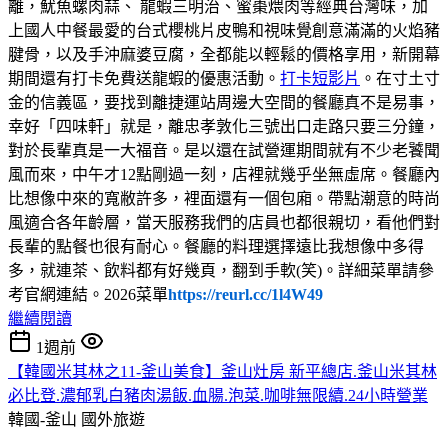
離，魷魚螺肉蒜、 龍蝦三明治、蜜棗煨肉等經典台灣味，加
上國人中餐最愛的台式櫻桃片皮鴨和視味覺創意滿滿的火焰豬
腱骨，以及手沖麻婆豆腐，全都能以輕鬆的價格享用，新開幕
期間還有打卡免費送龍蝦的優惠活動。
打卡短影片
。在寸土寸
金的信義區，要找到離捷運站周邊大空間的餐廳真不是易事，
幸好「四味軒」就是，離忠孝敦化三號出口走路只要三分鐘，
對於長輩真是一大福音。是以還在試營運期間就有不少老饕聞
風而來，中午才12點剛過一刻，店裡就幾乎坐無虛席。餐廳內
比想像中來的寬敝許多，裡面還有一個包廂。帶點潮意的時尚
風適合各年齡層，當天服務我們的店員也都很親切，看他們對
長輩的點餐也很有耐心。餐廳的料理選擇遠比我想像中多得
多，就連茶、飲料都有好幾頁，翻到手軟(笑)。詳細菜單請參
考官網連結。2026菜單
https://reurl.cc/1l4W49
繼續閱讀
1週前
【韓國米其林之11-釜山美食】釜山灶房 新平總店.釜山米其林
必比登.濃郁乳白豬肉湯飯.血腸.泡菜.咖啡無限續.24小時營業
韓國-釜山
國外旅遊