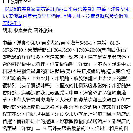
2週前
【孤獨的美食家實訪第114家-日本東京美食】中華・洋食やよ
い.東淺草百年老食堂居酒屋.上豬排丼、冷麻婆麵以及炸餛飩.
五郎打卡
關東-東京美食
國外旅遊
中華・洋食やよい:東京都台東区浅草5-60-1，電話:+81 3-
3872-7710，營業時間:11:30–15:00、17:00–20:00(星期四休)五
郎吃過的洋食很多，但這家有一點不同，除了是百年老店外，
賣的料理偏中式料理，但又偏偏叫「洋食」，不過，說來中式
料理也是飄洋過海的料理就是(笑)。先直接說結論:這次完全照
五郎吃的點，上カツ丼、炸餛飩、麻婆涼麵。上カツ丼的醬汁
很特別（有單賣調味醬），蛋液的比例熟度非常好；炸餛飩好
香好酥；麻婆涼麵我比較無感。中華・洋食やよい位於東淺
草，也有人管它叫奧淺草，大概介於淺草寺和三之輪間，但在
地理的分類上屬於三之輪。這附近有不少酒店，來來往往的計
程車不少，而據說中華・洋食やよい就是計程車司機，酒店的
首選。而在料理上的選擇，也就微微偏向是居酒屋，雖說店的
名字是「洋食」......。店外是帶點暖意的中、洋風，和賣的料