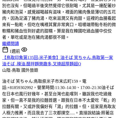
別也沒有，但喝過半後突然覺得它很耐喝，尤其是一邊配著炒
豬肉和泡菜，感覺越喝越有滋味，裡面的豬肉像是薄切的五花
肉，因為足滿了豬肉湯，吃來滋潤又有肉甜。這裡的血腸看起
來有一點乾，但吃在嘴裡其實非常爽口，咀嚼端帶點冬粉的微
軟糯和豬血恰到好處的甜糯，算是我在韓國吃過血腸中佼佼
者，單吃或是泡在豬肉湯都很不錯。
繼續閱讀
1週前
【鳥取印象第135回-米子美食】油そば 笑ちゃん.鳥取第一家
油そば .辣油.醋拌麵樂趣多.叉燒超厚麵超Q
山陰-鳥取
國外旅遊
油そば 笑ちゃん:鳥取県米子市末広町159，電
話:+81859302992，營業時間:11:30–14:30、17:00–21:30油そば
在日本也風行好幾年，甚至台灣也能嚐到，雖說我也吃過幾
家，但一直不是我的拉麵首選，跟我在日本不太愛吃「乾」的
拉麵有關，又或許我偏好有「湯」的拉麵。但，這家是鳥取友
人極力推薦，而且我去了三次都撲空.....。直接說結論:照著店