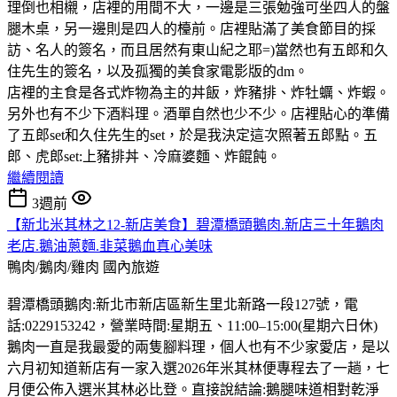
理倒也相櫬，店裡的用間不大，一邊是三張勉強可坐四人的盤
腿木桌，另一邊則是四人的檯前。店裡貼滿了美食節目的採
訪、名人的簽名，而且居然有東山紀之耶=)當然也有五郎和久
住先生的簽名，以及孤獨的美食家電影版的dm。
店裡的主食是各式炸物為主的丼飯，炸豬排、炸牡蠣、炸蝦。
另外也有不少下酒料理。酒單自然也少不少。店裡貼心的準備
了五郎set和久住先生的set，於是我決定這次照著五郎點。五
郎、虎郎set:上豬排丼、冷麻婆麵、炸餛飩。
繼續閱讀
3週前
【新北米其林之12-新店美食】碧潭橋頭鵝肉.新店三十年鵝肉
老店.鵝油蔥麵.韭菜鵝血真心美味
鴨肉/鵝肉/雞肉
國內旅遊
碧潭橋頭鵝肉:新北市新店區新生里北新路一段127號，電
話:0229153242，營業時間:星期五、11:00–15:00(星期六日休)
鵝肉一直是我最愛的兩隻腳料理，個人也有不少家愛店，是以
六月初知道新店有一家入選2026年米其林便專程去了一趟，七
月便公佈入選米其林必比登。直接說結論:鵝腿味道相對乾淨