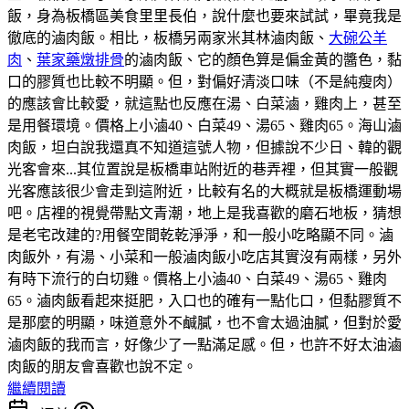
飯，身為板橋區美食里里長伯，說什麼也要來試試，畢竟我是
徹底的滷肉飯。相比，板橋另兩家米其林滷肉飯、
大碗公羊
肉
、
葉家藥燉排骨
的滷肉飯、它的顏色算是偏金黃的醬色，黏
口的膠質也比較不明顯。但，對偏好清淡口味（不是純瘦肉）
的應該會比較愛，就這點也反應在湯、白菜滷，雞肉上，甚至
是用餐環境。價格上小滷40、白菜49、湯65、雞肉65。海山滷
肉飯，坦白說我還真不知道這號人物，但據說不少日、韓的觀
光客會來...其位置說是板橋車站附近的巷弄裡，但其實一般觀
光客應該很少會走到這附近，比較有名的大概就是板橋運動場
吧。店裡的視覺帶點文青潮，地上是我喜歡的磨石地板，猜想
是老宅改建的?用餐空間乾乾淨淨，和一般小吃略顯不同。滷
肉飯外，有湯、小菜和一般滷肉飯小吃店其實沒有兩樣，另外
有時下流行的白切雞。價格上小滷40、白菜49、湯65、雞肉
65。滷肉飯看起來挺肥，入口也的確有一點化口，但黏膠質不
是那麼的明顯，味道意外不鹹膩，也不會太過油膩，但對於愛
滷肉飯的我而言，好像少了一點滿足感。但，也許不好太油滷
肉飯的朋友會喜歡也說不定。
繼續閱讀