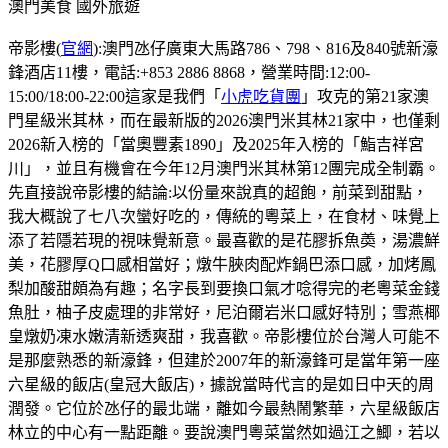
澳門美食
國外旅遊
帝影樓(
官網
):澳門氹仔廣東大馬路786、798、816及840號新濠
鋒酒店11樓，電話:+853 2886 8868，營業時間:12:00-
15:00/18:00-22:00這家是我們「
小虎吃貨團
」攻克的第21家澳
門星級米其林，而在最新版的2026澳門米其林21家中，也僅剩
2026新入榜的「當奧豐素1890」及2025年入榜的「鮨吉祥宮
川」，並且有機會在今年12月澳門米其林第12團完成全制霸。
先直接說帝影樓的結論:以份量來說真的超飽，前菜到甜點，
我大概說了七八次蠻好吃的，傳統的粵菜上，在食材、味覺上
添了若隱若現的視味覺新意。最喜歡的是花膠拆魚𡙡，湯濃鮮
美，花膠厚Q口感相當好；燉牛脥肉配炸鍋巴添口感，加烤鳳
梨加酸甜頗為有趣；名字長到要換口氣才唸得完的老粵菜金錢
魚肚，柚子皮處理的非常好，尼泊爾岩米口感好特別；雪燕椰
皇燉奶凍水嫩清新透爽甜，我喜歡。帝影樓位於台灣人可能不
是那麼熟悉的新濠鋒，但建於2007年的新濠鋒可是當年第一座
六星級的飯店(皇冠大飯店)，據說當時代言的是如日中天的周
潤發。它位於氹仔的最北端，離如今最熱鬧繁華，六星級飯店
林立的中心有一點距離。要說澳門粵菜當然如過江之鯽，若以