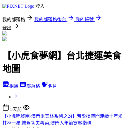
登入
我的部落格
我的部落格後台
我的帳號
登出
【小虎食夢網】台北捷運美食
地圖
相簿
部落格
名片
5天前
【小虎吃貨團-澳門米其林系列之24】帝影樓澳門連續十年米
其林一星.懷舊功夫粵菜.澳門人年節宴客指標