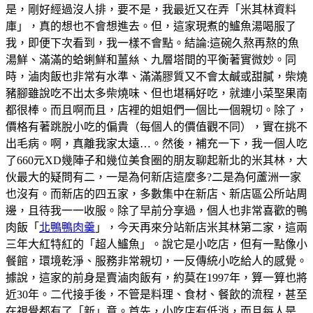
是，剛好經過沒人排，要不是，我最近又在弄「米其林資料
庫」，真的想也不會想進去。但，這家現煮的鱸魚湯喝服了
我，即便下次看到，我一樣不會點。結論:這碗久熬再熬的魚
湯鮮、滿滿的蛤蜊鮮和薑𢇃、九層塔間的平衡著實微妙。同
時，滷肉飯也非常有水準、滿滿膠質又不會太鹹或甜膩，柴燒
豬腳雖說吃不出太多柴燒味、但也堪稱好吃，就連小菜埾果南
都很棒。而且啊而且，店裡的姐姐們一個比一個親切。除了，
價格有著跳脫小吃的偏貴（每個人的價值觀不同），實在挑不
出毛病。啊，真離我家太遠…。然後，補充一下，我一個人吃
了660元XD幾陣子和幾位美食圈的朋友聊起新北的米其林，大
伙最大的疑問有二，一是為何新店這麼多?二是為何蘆洲一家
也沒有。而新店的四五家，多數集中在新店、新店區公所站周
邊，且待我一一收服。除了早前分享過，個人也非常喜歡的鴨
肉飯「
北鴨鴨肉羹
」，今天再來分站新店米其林第二家，這兩
三年大紅特紅的「超人鱸魚」。說它是小吃店，但有一點像小
餐館，環境乾淨、服務非常親切，一反傳統小吃給人的感覺。
據說，這家的前身是賣滷肉飯有，約莫在1997年，算一算也將
近30年。二代接手後，不管是料理、食材、餐飲的流程，甚至
在視覺都有了「新」意。首先，小吃店有低消，而且每人是