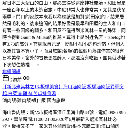
解日本三大聖山的白山，那必需得從這座神社開始。和田屋是
一座百年以上的木造宿旅，中庭非常大也非常美，尤其是秋冬
兩季。門口的家紋本來我以為應該是加賀(前田家)的，結果居
然是毛利的，後來追問的結果好像是最早和田屋的主人和山口
有著一些因緣的關系。和田屋不僅得到米其林一星的殊榮，同
時也得到Gault & Millau的推薦。算得上是附近名店，tabelog也
有3.73的高分。官網說自己是一間很小很小的料理宿，但個人
以為其實不算小了，而且旅館(餐廳)的每個角落都佈置的很有
日本美學，窗外的雪景更是醉人。都還沒有吃飯，團員就吵著
下次想住這裡.....。
繼續閱讀
2週前
【新北米其林之13-板橋美食】海山滷肉飯.板橋滷肉飯異軍突
起.白菜滷.雞肉.苦瓜排骨湯
滷肉飯/雞肉飯/蝦仁飯
國內旅遊
海山魯肉飯：新北市板橋區深丘里海山路43號，電話:0986 995
292，營業時間:11:00-21:002026年6月最新入選米其林比必
登。板橋又多了一家米其林滷肉飯(根本完勝三重)海山滷肉