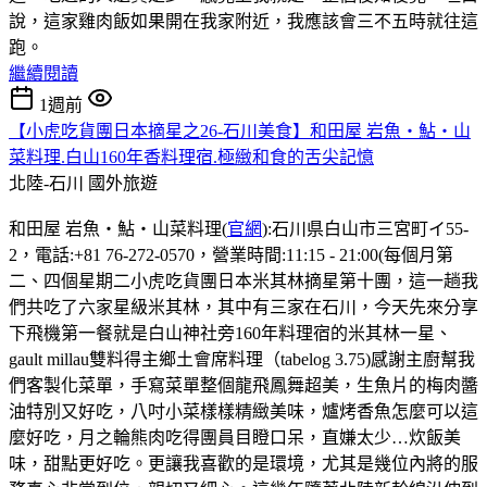
說，這家雞肉飯如果開在我家附近，我應該會三不五時就往這
跑。
繼續閱讀
1週前
【小虎吃貨團日本摘星之26-石川美食】和田屋 岩魚・鮎・山
菜料理.白山160年香料理宿.極緻和食的舌尖記憶
北陸-石川
國外旅遊
和田屋 岩魚・鮎・山菜料理(
官網
):石川県白山市三宮町イ55-
2，電話:+81 76-272-0570，營業時間:11:15 - 21:00(每個月第
二、四個星期二小虎吃貨團日本米其林摘星第十團，這一趟我
們共吃了六家星級米其林，其中有三家在石川，今天先來分享
下飛機第一餐就是白山神社旁160年料理宿的米其林一星、
gault millau雙料得主鄉土會席料理（tabelog 3.75)感謝主廚幫我
們客製化菜單，手寫菜單整個龍飛鳳舞超美，生魚片的梅肉醬
油特別又好吃，八吋小菜樣樣精緻美味，爐烤香魚怎麼可以這
麼好吃，月之輪熊肉吃得團員目瞪口呆，直嫌太少…炊飯美
味，甜點更好吃。更讓我喜歡的是環境，尤其是幾位內將的服