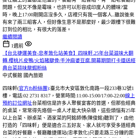
問題，但又不像是霉味，也許可以形容成印度人的體味?當
時，晚上17:00剛開店沒多久，店裡只有我一個客人..雖說後來
有來了兩三組客人，但好像生意不是那麼好，最少跟樓下很難
訂到位的相比，有很大的落差。
繼續閱讀
1週前
【台北捷運美食-忠孝敦化站美食】四味軒.25年台菜滋味大翻
轉.櫻桃片皮鴨/火焰豬腱骨/手沖麻婆豆腐.開幕期間打卡還送經
典台菜蒜味龍蝦粉絲
中式餐館
國內旅遊
四味軒(
官方fb粉絲團)
:臺北市大安區敦化南路一段233巷32號1
樓，電話:02 2731 8317，營業時間:11:00-15:00/17:00-22:00
線上
預約訂位網址
台菜相信是許多人聚餐宴客的首選，但那些經典
的桌菜，常常得先烙個一桌人才能大快朵頤，這些煩惱有25年
以上台菜、辦桌菜、酒家菜的阿銘師傅(陳俊銘)聽到了，由他
打造的「四味軒」便是適合三五好友、家人就可享受多道經典
台菜的好餐廳。餐廳離捷運站(忠孝敦化)只要走路三分鐘的距