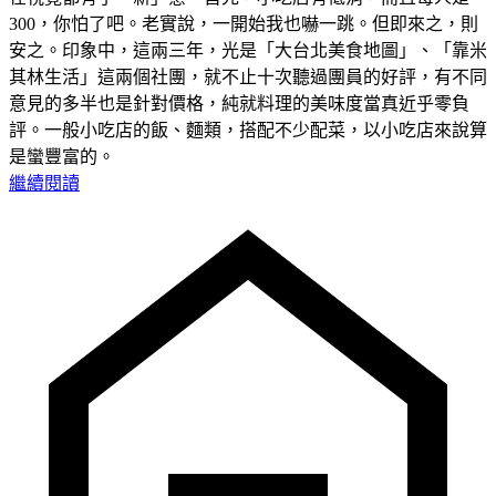
300，你怕了吧。老實說，一開始我也嚇一跳。但即來之，則
安之。印象中，這兩三年，光是「大台北美食地圖」、「靠米
其林生活」這兩個社團，就不止十次聽過團員的好評，有不同
意見的多半也是針對價格，純就料理的美味度當真近乎零負
評。一般小吃店的飯、麵類，搭配不少配菜，以小吃店來說算
是蠻豐富的。
繼續閱讀