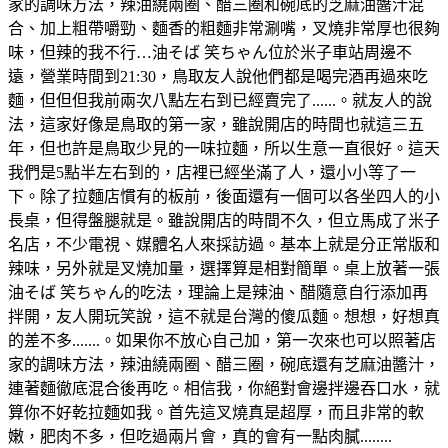
家的調味方法，辣油繞兩圈、醋三圈和碗底的芝麻油醬汁混
合、加上粗帶嚼勁、麵香的粗麵非常涮嘴，叉燒非常厚也很夠
味，但辣的我不行…油そば 笑ちゃん位於米子車站周邊不
遠，營業時間到21:30，鳥取友人說他們都是喝完酒再過來吃
麵，但但但我前兩次八點左右到已經賣完了......。就友人的說
法，這家好像是鳥取的第一家，雖說開店的時間也就這三五
年，但也許是鳥取少見的一味拉麵，所以生意一直很好。這天
我們是5點半左右到的，店裡已經坐滿了人，還小小等了一
下。除了拉麵店慣有的板前，後面還有一個可以各坐四人的小
長桌，但得盤腿就是。雖說開店的時間不久，但立馬成了米子
名店，不少電視、媒體名人來採訪過。基本上就是分正常版和
辣味，另外就是叉燒加量，選擇算是相對簡單。桌上放著一張
油そば 笑ちゃん的吃法，理論上是辣油、醋隨意自行添加再
拌開，友人開玩笑說，這不就是台灣的傻瓜麵。想想，好想真
的差不多.......。如果你不放心自己加，第一次來也可以照著店
家的調味方法，辣油繞兩圈、醋三圈，碗底還有芝麻油醬汁，
連著麵徹底混合後再吃。相信我，你絕對會邊拌邊吞口水，就
算你不好乾拉麵如我。首先這叉燒真是超厚，而且非常的軟
嫩，肥肉不多，但吃過兩片會，真的會有一點肉膩........