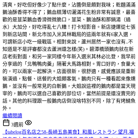
清爽，好吃但好像少了點什麼，沾醬倒是頗對我味；乾麵滿滿
鵝油酥香得不得了；鵝血糕薄切灑滿花生粉非常有誠意，最喜
歡的是韮菜鵝血香滑微微脆口，韮菜、鵝油酥和那鍋湯（過
水）大加分，好吃得亂七八糟！打卡短影音。新店捷運從七張
到新店站間，新北市加入米其林戰局的這兩年就有6家入選，
可謂新店小吃一級戰區。相對來說，蘆州居然一家也沒有..不
知道是不是評審都沒去蘆洲還怎樣(笑)。碧潭橋頭鵝肉就在新
店老街對面，和另一家同樣今年新入選米其林必比登，我早前
分享過的「北鴨鴨肉羹」隔著大馬路相對。胃口好的，食量大
的，可以兩家一起解決。店面很新，很舒適，感覺應該是重新
裝潢過，點餐、送餐的大姐頗客氣。鵝肉只有一種看起來像燻
鵝，並沒有一般常見的白斬鵝，大姐說這裡的鵝肉都是當天現
宰的，鵝肉可以選自己喜歡的部位切，當然前提是還沒賣完的
話。其他的料理跟一般鵝肉店倒沒啥特別不同，除了有烤鯖魚
外。
繼續閱讀
3週前
【tabelog百名店之58-長崎五島美食】和風レストラン 望月.福