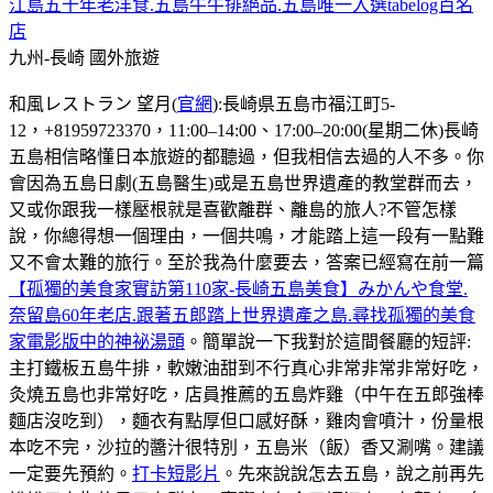
江島五十年老洋食.五島牛牛排絕品.五島唯一入選tabelog百名
店
九州-長崎
國外旅遊
和風レストラン 望月(
官網
):長崎県五島市福江町5-
12，+81959723370，11:00–14:00、17:00–20:00(星期二休)長崎
五島相信略懂日本旅遊的都聽過，但我相信去過的人不多。你
會因為五島日劇(五島醫生)或是五島世界遺產的教堂群而去，
又或你跟我一樣壓根就是喜歡離群、離島的旅人?不管怎樣
說，你總得想一個理由，一個共鳴，才能踏上這一段有一點難
又不會太難的旅行。至於我為什麼要去，答案已經寫在前一篇
【孤獨的美食家實訪第110家-長崎五島美食】みかんや食堂.
奈留島60年老店.跟著五郎踏上世界遺產之島.尋找孤獨的美食
家電影版中的神祕湯頭
。簡單說一下我對於這間餐廳的短評:
主打鐵板五島牛排，軟嫩油甜到不行真心非常非常非常好吃，
灸燒五島也非常好吃，店員推薦的五島炸雞（中午在五郎強棒
麵店沒吃到），麵衣有點厚但口感好酥，雞肉會噴汁，份量根
本吃不完，沙拉的醬汁很特別，五島米（飯）香又涮嘴。建議
一定要先預約。
打卡短影片
。先來說說怎去五島，說之前再先