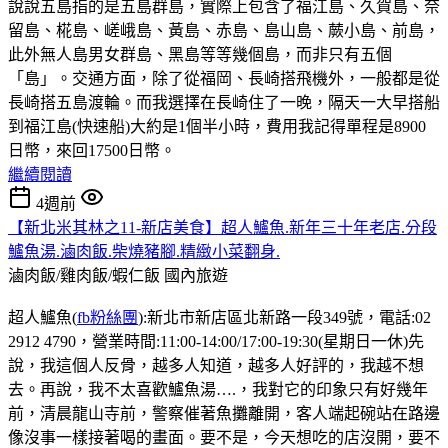
說說五島指的是五島群島，實際上包含了福江島、久賀島、奈
留島、椛島、嵯峨島、黃島、赤島、島山島、蕨小島、前島，
此外無人島男女群島、黑島等等幾個島，而非只有五個
「島」。交通方面，除了從福岡、長崎搭飛機外，一般都是從
長崎搭五島渡輪。而我選擇在長崎住了一晚，隔天一大早搭船
到福江島(快速船)大約是1個半小時，費用我記得單程是8900
日幣，來回17500日幣。
繼續閱讀
4週前
【新北米其林之11-新店美食】超人鱸魚.新年三十年老店.分段
鱸魚湯.滷肉飯.柴燒豬腳.精緻小菜翻身.
滷肉飯/雞肉飯/蝦仁飯
國內旅遊
超人鱸魚(
fb粉絲團
):新北市新店區北新路一段349號，電話:02
2912 4790，營業時間:11:00-14:00/17:00-19:30(星期日一休)先
說，我這個人反骨，越多人知道，越多人好評的，我越不想
去。再說，我不太喜歡鱸魚湯….，我對它的印象只有好幾年
前，清晨龍山寺前，警察催著魚攤離開，客人端起碗站在路邊
像沒事一樣接著喝的畫面。要不是，今天想吃的店沒開，要不