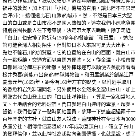
務真心非常到位，親切又細心。這幾年隨著北陸新幹線沿伸到
福井的敦賀，加上石川「小松」機場的直飛，讓北陸不在只是
金澤(市)，這個遠比石川(縣)的城市。然，不然是日本三大聖
山的白山或是白山市都不是國人熟知的。這次我們小虎吃貨團
特別在團長敝人在下考察後，決定帶大家去瞧瞧，除了走近
「白山」也安排了附近有150多年的餐旅館「和田屋」，這旅
館可能台灣人相對陌生，但對於日本人來說可是大大出名，一
點也不輸石川的加賀屋。它的位置約在白山的西面，離白山市
有一點矩離，交通方面以自駕方便些。又，從金澤、小松市開
車都是30分鐘左右的距離。另外棒球迷可以順便去美能市看看
松井秀喜(美能市出身)的棒球博物館。和田屋創業於創業江戸
慶應元年(1865)年，距今有160年左右的歷史，以附近手取川
的香魚和岩魚料理聞名，另外使用水全然來全聖山白山，加上
緊臨古代白山登上口的「白山比咩神社」，算是一家和當地人
文、土地結合的老料理宿。門口就是白山連峰的雪景。超美。
飯後，我們也留了一點時間給團員，參拜一下這座超過兩千一
百年歷史的古社，就白山友人說法，這間神社在全日本有3000
多座分社。相傳僧侶泰澄於717年成功登頂白山，確立了白山
的登拜信仰，並以此神社為起點向全國傳播。也就是說，想了