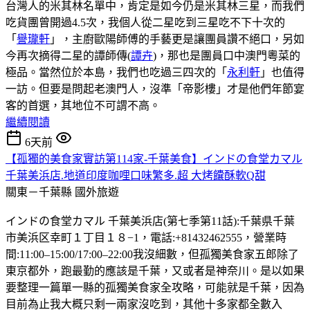
台灣人的米其林名單中，肯定是如今仍是米其林三星，而我們
吃貨團曾開過4.5次，我個人從二星吃到三星吃不下十次的
「
譽瓏軒
」，主廚歐陽師傅的手藝更是讓團員讚不絕口，另如
今再次摘得二星的譚師傳(
譚卉
)，那也是團員口中澳門粵菜的
極品。當然位於本島，我們也吃過三四次的「
永利軒
」也值得
一訪。但要是問起老澳門人，沒準「帝影樓」才是他們年節宴
客的首選，其地位不可謂不高。
繼續閱讀
6天前
【孤獨的美食家實訪第114家-千葉美食】インドの食堂カマル
千葉美浜店.地道印度咖哩口味繁多.超 大烤饢酥軟Q甜
關東－千葉縣
國外旅遊
インドの食堂カマル 千葉美浜店(第七季第11話):千葉県千葉
市美浜区幸町１丁目１８−1，電話:+81432462555，營業時
間:11:00–15:00/17:00–22:00我沒細數，但孤獨美食家五郎除了
東京都外，跑最勤的應該是千葉，又或者是神奈川。是以如果
要整理一篇單一縣的孤獨美食家全攻略，可能就是千葉，因為
目前為止我大概只剩一兩家沒吃到，其他十多家都全數入