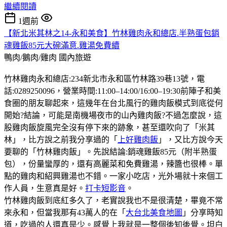
繼續閱讀
1週前
【新北米其林之14-永和美食】竹林雞肉永和總店.半熟蛋包銷
魂雞飯85元大碗滿意.雞湯免費續
鴨肉/鵝肉/雞肉
國內旅遊
竹林雞肉永和總店:234新北市永和區竹林路39巷13號，電
話:0289250096，營業時間:11:00–14:00/16:00–19:30前陣子和美
食圈的朋友聊起來，這幾年在台北風行的雞肉飯模式到底從何
開始?結論，可能是南機場夜市的山內雞肉飯?不過怎麼說，這
股雞肉飯旋風完全沒有停下來的跡象，甚至還吹向了「米其
林」，比方說之前我分享過的「
上好雞肉飯
」，又比方說今天
要聊的「竹林雞肉飯」。先說結論:銷魂雞飯85元（附半熟蛋
包），份量蠻厚的，還有高麗菜和免費雞湯，辣醬也很棒。單
點的雞肉和紹興雞湯也不錯。一家小吃店，光外場就十來個工
作人員，生意真是好。
打卡短影音
。
竹林雞肉飯到底紅多久了，老實說我也不是很清楚，畢竟不常
來永和，但當我那有43萬人的在「
大台北美食地圖
」分享時知
道，吃過的人還真是少。感覺上我就是一整個後知後覺。坦白