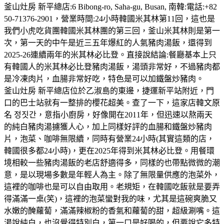
釜山灶房 新平總店:6 Bibong-ro, Saha-gu, Busan, 南韓:電話:+82
50-71376-2901，營業時間:24小時韓國米其林第11回，這也是
我們小虎吃貨團韓國米其林團的第三回，釜山米其林則是第一
次，第一天的中午是近三五年爆紅的人氣豬肉湯飯，還得到
2025-26連續兩年的米其林必比登。直接說結論:餐廳基本上只
有韓國人的米其林必比登豬肉湯飯，湯頭非常好，不過豬肉都
是冷凍肉片，血腸非常好吃，特色是可以加鐵盤炒豬肉。
釜山灶房 新平總店位於乙淑島的東邊，捷運新平站附近，門
口的巴士站就有一整排的櫻花超美。查了一下，這家店韓文原
名 정짓간，意指小廚房，好像開在2011年，但迅速以熬兩天
的純白豬肉湯擄獲人心，加上同樣好評的血腸和鐵盤炒豬肉
片，泡菜、咖啡無限續，同時有營業24小時(其實這類的店，
韓國很多都24小時)，更在2025年得到米其林必比登。用餐環
境相較一些豬肉湯飯的老店舒適得多，同樣的也帶點微微的潮
意，是以現場多數是年輕人為主。除了無限量供應的泡菜外，
這裡的咖啡也是可以自由取用。老規矩，在韓國吃飯就是要弄
得滿滿一桌(笑)，這裡的泡菜蠻對我的味，尤其是這碗爽脆又
水嫩的醃蘿蔔，滿滿辣椒粉的香氣和蘿蔔的甜，超級涮嘴。這
湯說純白，也沒覺得特別白，第一口是好喝的，但要說它多特