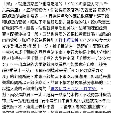
「胃」，就連這家五郎也沒吃過的「インドの食堂カマル 千
葉美浜店」，五郎粉粉們，你記得這家店嗎?先說結論:這家印
度咖哩的種類非常多…. ，有選擇障礙的應該很痛苦。選了饢
和咖哩的套餐，瞎點了兩種咖哩都非常對我的味，饢Q軟更是
好吃到不行，餅香、油甜就算單吃也美味、沾著咖哩如虎添
翼。配餐沙拉很一般，五郎也有喝的芒果拉希挺好喝，加點的
肉串偏乾，咖哩小籠包頗特別。
打卡短影片
。インドの食堂カ
マル登場於第7季第十一話，離千葉站有一點距離，要跟五郎
一樣搭京成千葉線的西登戶站下車，步行大約是七到八分鐘可
達。這裡有一個千葉上千戶的大型住宅區「千葉ガーデンタウ
ン」，一出車站的大馬路就可以看見。如果你有印象，該集
(第7季第十一話)，五郎來到這就是受「インドの食堂カマ
ル」的老闆所託，本來五郎想留下來吃印度咖哩，但那時是非
營業時間所以五郎沒吃到，於是下樓才發現早就分享過的，足
以進入我的五郎排行榜的「
味のレストラン えびすや
」。
對，兩家是鄰居。一走上這有一點暗的木梯，不曉得為什麼精
神上有一點戰戰競競...要不是節目中曾出現，我應該是不會走
進餐廳。不，連走上去都不會.....。後來，老闆說樓上樓下，
掛在牆上的畫都是他畫的。餐廳有一點昏暗，有一點老餐廳的