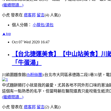
(繼續閱讀...)
小虎 發表在
痞客邦
留言
(4)
人氣(
)
個人分類：
小籠包/湯包
▲top
Oct
07
Wed
2020
16:47
【台北捷運美食】【中山站美食】川畝
「牛蛋湯」
川畝園麵食館(
fb粉絲團
):台北市大同區承德路二段1巷31號，電話:02 25
中式麵餅類打小就是我的最愛，尤其各地不同外形口味的蔥油餅;
這個有一點熟悉的名字，但當時躺在醫院還真只能咬衛生紙流口水
(繼續閱讀...)
小虎 發表在
痞客邦
留言
(2)
人氣(
)