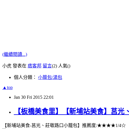
(繼續閱讀...)
小虎 發表在
痞客邦
留言
(2)
人氣(
)
個人分類：
小籠包/湯包
▲top
Jan
30
Fri
2015
22:01
【板橋美食里】【新埔站美食】莒光
【新埔站美食-莒光、莊敬路口小籠包】推薦度:★★★★1/4☆