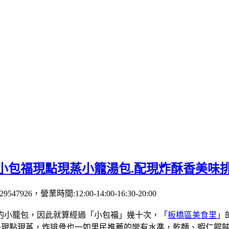
小包福現點現蒸小籠湯包.配現炸酥香美味
26，營業時間:12:00-14:00-16:30-20:00
的小籠包，因此就算經過「小包福」幾十次，「
板橋區美食里
」
是現點現蒸，炸排骨也一如里民推薦的蠻有水準，乾麵、蝦仁餛