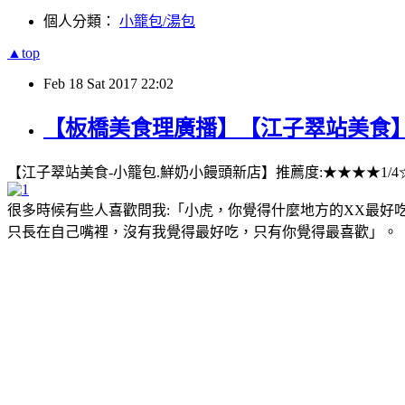
個人分類：
小籠包/湯包
▲top
Feb
18
Sat
2017
22:02
【板橋美食理廣播】【江子翠站美食】
【江子翠站美食-小籠包.鮮奶小饅頭新店】推薦度:★★★★1/4
很多時候有些人喜歡問我:「小虎，你覺得什麼地方的XX最好
只長在自己嘴裡，沒有我覺得最好吃，只有你覺得最喜歡」。