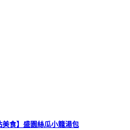
站美食】盛園絲瓜小籠湯包