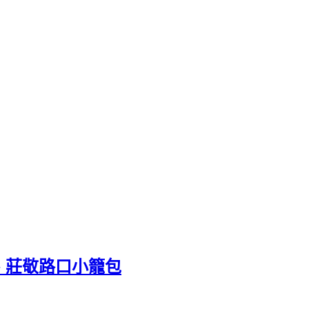
、莊敬路口小籠包