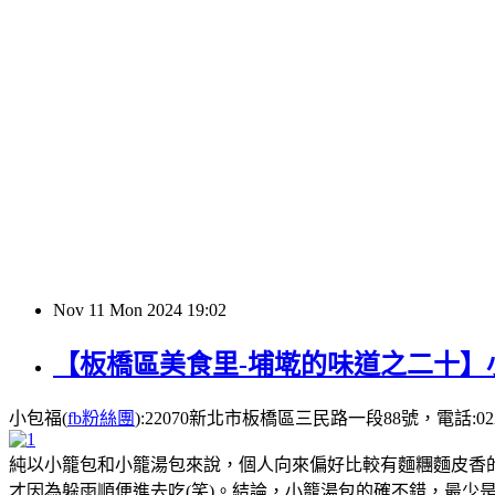
Nov
11
Mon
2024
19:02
【板橋區美食里-埔墘的味道之二十】
小包福(
fb粉絲團
):22070新北市板橋區三民路一段88號，電話:02295479
純以小籠包和小籠湯包來說，個人向來偏好比較有麵糰麵皮香
才因為躲雨順便進去吃(笑)。結論，小籠湯包的確不錯，最少