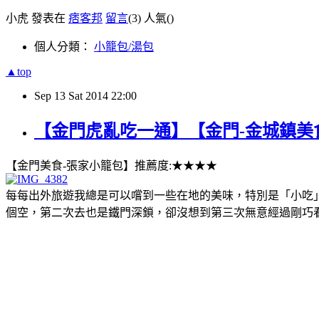
小虎 發表在
痞客邦
留言
(3)
人氣(
)
個人分類：
小籠包/湯包
▲top
Sep
13
Sat
2014
22:00
【金門虎亂吃一通】【金門-金城鎮美
【金門美食-張家小籠包】推薦度:★★★★
每每出外旅遊我總是可以嚐到一些在地的美味，特別是「小吃
個空，第二次去也是鐵門深鎖，卻沒想到第三次無意經過剛巧