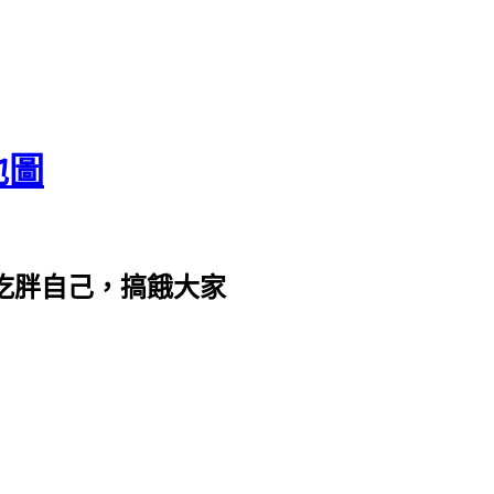
地圖
com。吃胖自己，搞餓大家