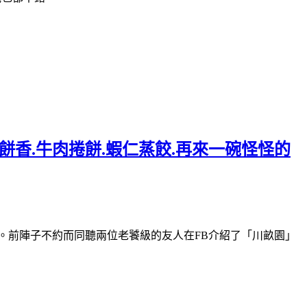
香.牛肉捲餅.蝦仁蒸餃.再來一碗怪怪的
.。前陣子不約而同聽兩位老饕級的友人在FB介紹了「川畝園」