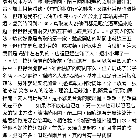
家的調味方法，辣油繞兩圈、醋三圈和碗底的芝麻油醬汁混
合、加上粗帶嚼勁、麵香的粗麵非常涮嘴，叉燒非常厚也很夠
味，但辣的我不行…油そば 笑ちゃん位於米子車站周邊不
遠，營業時間到21:30，鳥取友人說他們都是喝完酒再過來吃
麵，但但但我前兩次八點左右到已經賣完了......。就友人的說
法，這家好像是鳥取的第一家，雖說開店的時間也就這三五
年，但也許是鳥取少見的一味拉麵，所以生意一直很好。這天
我們是5點半左右到的，店裡已經坐滿了人，還小小等了一
下。除了拉麵店慣有的板前，後面還有一個可以各坐四人的小
長桌，但得盤腿就是。雖說開店的時間不久，但立馬成了米子
名店，不少電視、媒體名人來採訪過。基本上就是分正常版和
辣味，另外就是叉燒加量，選擇算是相對簡單。桌上放著一張
油そば 笑ちゃん的吃法，理論上是辣油、醋隨意自行添加再
拌開，友人開玩笑說，這不就是台灣的傻瓜麵。想想，好想真
的差不多.......。如果你不放心自己加，第一次來也可以照著店
家的調味方法，辣油繞兩圈、醋三圈，碗底還有芝麻油醬汁，
連著麵徹底混合後再吃。相信我，你絕對會邊拌邊吞口水，就
算你不好乾拉麵如我。首先這叉燒真是超厚，而且非常的軟
嫩，肥肉不多，但吃過兩片會，真的會有一點肉膩........