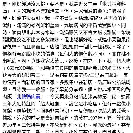
是，剛好經過沒人排，要不是，我最近又在弄「米其林資料
庫」，真的想也不會想進去。但，這家現煮的鱸魚湯喝服了
我，即便下次看到，我一樣不會點。結論:這碗久熬再熬的魚
湯鮮、滿滿的蛤蜊鮮和薑𢇃、九層塔間的平衡著實微妙。同
時，滷肉飯也非常有水準、滿滿膠質又不會太鹹或甜膩，柴燒
豬腳雖說吃不出太多柴燒味、但也堪稱好吃，就連小菜埾果南
都很棒。而且啊而且，店裡的姐姐們一個比一個親切。除了，
價格有著跳脫小吃的偏貴（每個人的價值觀不同），實在挑不
出毛病。啊，真離我家太遠…。然後，補充一下，我一個人吃
了660元XD幾陣子和幾位美食圈的朋友聊起新北的米其林，大
伙最大的疑問有二，一是為何新店這麼多?二是為何蘆洲一家
也沒有。而新店的四五家，多數集中在新店、新店區公所站周
邊，且待我一一收服。除了早前分享過，個人也非常喜歡的鴨
肉飯「
北鴨鴨肉羹
」，今天再來分站新店米其林第二家，這兩
三年大紅特紅的「超人鱸魚」。說它是小吃店，但有一點像小
餐館，環境乾淨、服務非常親切，一反傳統小吃給人的感覺。
據說，這家的前身是賣滷肉飯有，約莫在1997年，算一算也將
近30年。二代接手後，不管是料理、食材、餐飲的流程，甚至
在視覺都有了「新」意。首先，小吃店有低消，而且每人是