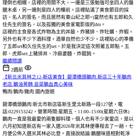
理倒也相櫬，店裡的用間不大，一邊是三張勉強可坐四人的盤
腿木桌，另一邊則是四人的檯前。店裡貼滿了美食節目的採
訪、名人的簽名，而且居然有東山紀之耶=)當然也有五郎和久
住先生的簽名，以及孤獨的美食家電影版的dm。
店裡的主食是各式炸物為主的丼飯，炸豬排、炸牡蠣、炸蝦。
另外也有不少下酒料理。酒單自然也少不少。店裡貼心的準備
了五郎set和久住先生的set，於是我決定這次照著五郎點。五
郎、虎郎set:上豬排丼、冷麻婆麵、炸餛飩。
繼續閱讀
2週前
【新北米其林之12-新店美食】碧潭橋頭鵝肉.新店三十年鵝肉
老店.鵝油蔥麵.韭菜鵝血真心美味
鴨肉/鵝肉/雞肉
國內旅遊
碧潭橋頭鵝肉:新北市新店區新生里北新路一段127號，電
話:0229153242，營業時間:星期五、11:00–15:00(星期六日休)
鵝肉一直是我最愛的兩隻腳料理，個人也有不少家愛店，是以
六月初知道新店有一家入選2026年米其林便專程去了一趟，七
月便公佈入選米其林必比登。直接說結論:鵝腿味道相對乾淨