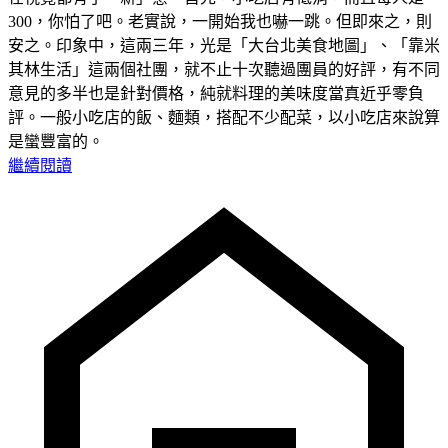
300，你怕了吧。老實說，一開始我也嚇一跳。但即來之，則
安之。印象中，這兩三年，光是「大台北美食地圖」、「靠米
其林生活」這兩個社團，就不止十次聽過團員的好評，有不同
意見的多半也是針對價格，純就料理的美味度當真近乎零負
評。一般小吃店的飯、麵類，搭配不少配菜，以小吃店來說算
是蠻豐富的。
繼續閱讀