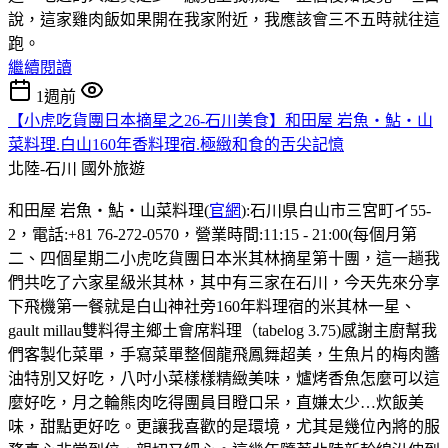
說，這家雞肉飯如果開在我家附近，我應該會三不五時就往這
跑。
繼續閱讀
1週前
【小虎吃貨團日本摘星之26-石川美食】和田屋 岩魚・鮎・山
菜料理.白山160年香料理宿.極緻和食的舌尖記憶
北陸-石川
國外旅遊
和田屋 岩魚・鮎・山菜料理(
官網
):石川県白山市三宮町イ55-
2，電話:+81 76-272-0570，營業時間:11:15 - 21:00(每個月第
二、四個星期二小虎吃貨團日本米其林摘星第十團，這一趟我
們共吃了六家星級米其林，其中有三家在石川，今天先來分享
下飛機第一餐就是白山神社旁160年料理宿的米其林一星、
gault millau雙料得主鄉土會席料理（tabelog 3.75)感謝主廚幫我
們客製化菜單，手寫菜單整個龍飛鳳舞超美，生魚片的梅肉醬
油特別又好吃，八吋小菜樣樣精緻美味，爐烤香魚怎麼可以這
麼好吃，月之輪熊肉吃得團員目瞪口呆，直嫌太少…炊飯美
味，甜點更好吃。更讓我喜歡的是環境，尤其是幾位內將的服