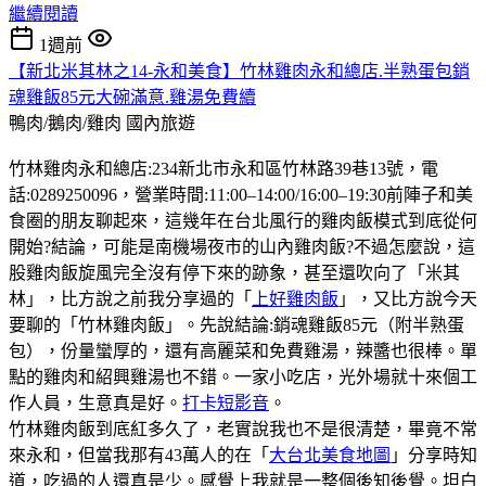
繼續閱讀
1週前
【新北米其林之14-永和美食】竹林雞肉永和總店.半熟蛋包銷
魂雞飯85元大碗滿意.雞湯免費續
鴨肉/鵝肉/雞肉
國內旅遊
竹林雞肉永和總店:234新北市永和區竹林路39巷13號，電
話:0289250096，營業時間:11:00–14:00/16:00–19:30前陣子和美
食圈的朋友聊起來，這幾年在台北風行的雞肉飯模式到底從何
開始?結論，可能是南機場夜市的山內雞肉飯?不過怎麼說，這
股雞肉飯旋風完全沒有停下來的跡象，甚至還吹向了「米其
林」，比方說之前我分享過的「
上好雞肉飯
」，又比方說今天
要聊的「竹林雞肉飯」。先說結論:銷魂雞飯85元（附半熟蛋
包），份量蠻厚的，還有高麗菜和免費雞湯，辣醬也很棒。單
點的雞肉和紹興雞湯也不錯。一家小吃店，光外場就十來個工
作人員，生意真是好。
打卡短影音
。
竹林雞肉飯到底紅多久了，老實說我也不是很清楚，畢竟不常
來永和，但當我那有43萬人的在「
大台北美食地圖
」分享時知
道，吃過的人還真是少。感覺上我就是一整個後知後覺。坦白