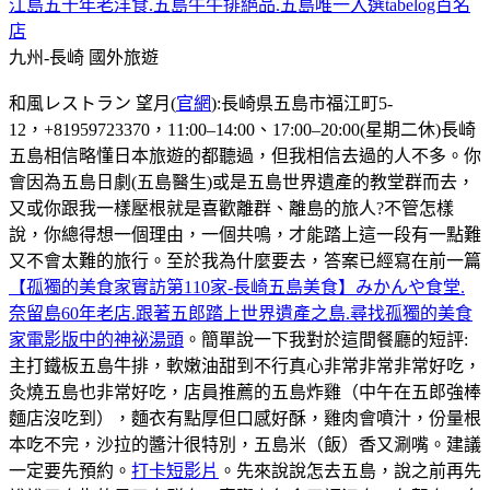
江島五十年老洋食.五島牛牛排絕品.五島唯一入選tabelog百名
店
九州-長崎
國外旅遊
和風レストラン 望月(
官網
):長崎県五島市福江町5-
12，+81959723370，11:00–14:00、17:00–20:00(星期二休)長崎
五島相信略懂日本旅遊的都聽過，但我相信去過的人不多。你
會因為五島日劇(五島醫生)或是五島世界遺產的教堂群而去，
又或你跟我一樣壓根就是喜歡離群、離島的旅人?不管怎樣
說，你總得想一個理由，一個共鳴，才能踏上這一段有一點難
又不會太難的旅行。至於我為什麼要去，答案已經寫在前一篇
【孤獨的美食家實訪第110家-長崎五島美食】みかんや食堂.
奈留島60年老店.跟著五郎踏上世界遺產之島.尋找孤獨的美食
家電影版中的神祕湯頭
。簡單說一下我對於這間餐廳的短評:
主打鐵板五島牛排，軟嫩油甜到不行真心非常非常非常好吃，
灸燒五島也非常好吃，店員推薦的五島炸雞（中午在五郎強棒
麵店沒吃到），麵衣有點厚但口感好酥，雞肉會噴汁，份量根
本吃不完，沙拉的醬汁很特別，五島米（飯）香又涮嘴。建議
一定要先預約。
打卡短影片
。先來說說怎去五島，說之前再先