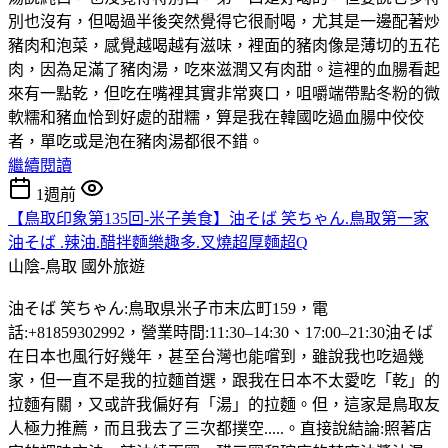
別也沒有，但喝過半後突然覺得它很耐喝，尤其是一邊配著炒
豬肉和泡菜，感覺越喝越有滋味，裡面的豬肉像是薄切的五花
肉，因為足滿了豬肉湯，吃來滋潤又有肉甜。這裡的血腸看起
來有一點乾，但吃在嘴裡其實非常爽口，咀嚼端帶點冬粉的微
軟糯和豬血恰到好處的甜糯，算是我在韓國吃過血腸中佼佼
者，單吃或是泡在豬肉湯都很不錯。
繼續閱讀
1週前
【鳥取印象第135回-米子美食】油そば 笑ちゃん.鳥取第一家
油そば .辣油.醋拌麵樂趣多.叉燒超厚麵超Q
山陰-鳥取
國外旅遊
油そば 笑ちゃん:鳥取県米子市末広町159，電
話:+81859302992，營業時間:11:30–14:30、17:00–21:30油そば
在日本也風行好幾年，甚至台灣也能嚐到，雖說我也吃過幾
家，但一直不是我的拉麵首選，跟我在日本不太愛吃「乾」的
拉麵有關，又或許我偏好有「湯」的拉麵。但，這家是鳥取友
人極力推薦，而且我去了三次都撲空.....。直接說結論:照著店