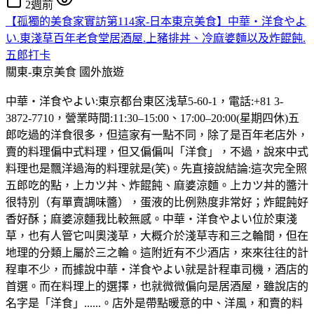
2週前
【孤獨的美食家實訪第114家-日本東京美食】中華・洋食やよ
い.東淺草百年老食堂居酒屋.上豬排丼、冷麻婆麵以及炸餛飩.
五郎打卡
關東-東京美食
國外旅遊
中華・洋食やよい:東京都台東区浅草5-60-1，電話:+81 3-
3872-7710，營業時間:11:30–15:00、17:00–20:00(星期四休)五
郎吃過的洋食很多，但這家有一點不同，除了是百年老店外，
賣的料理偏中式料理，但又偏偏叫「洋食」，不過，說來中式
料理也是飄洋過海的料理就是(笑)。先直接說結論:這次完全照
五郎吃的點，上カツ丼、炸餛飩、麻婆涼麵。上カツ丼的醬汁
很特別（有單賣調味醬），蛋液的比例熟度非常好；炸餛飩好
香好酥；麻婆涼麵我比較無感。中華・洋食やよい位於東淺
草，也有人管它叫奧淺草，大概介於淺草寺和三之輪間，但在
地理的分類上屬於三之輪。這附近有不少酒店，來來往往的計
程車不少，而據說中華・洋食やよい就是計程車司機，酒店的
首選。而在料理上的選擇，也就微微偏向是居酒屋，雖說店的
名字是「洋食」......。店外是帶點暖意的中、洋風，和賣的料