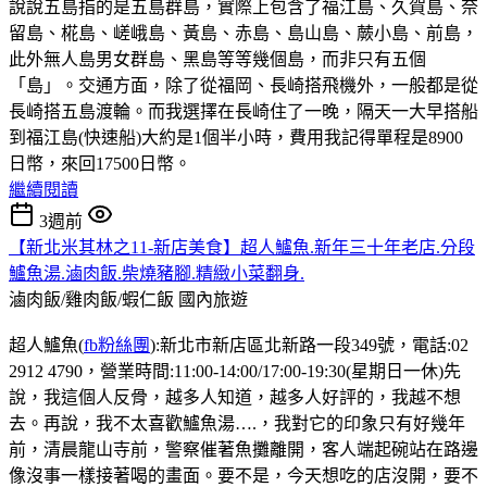
說說五島指的是五島群島，實際上包含了福江島、久賀島、奈
留島、椛島、嵯峨島、黃島、赤島、島山島、蕨小島、前島，
此外無人島男女群島、黑島等等幾個島，而非只有五個
「島」。交通方面，除了從福岡、長崎搭飛機外，一般都是從
長崎搭五島渡輪。而我選擇在長崎住了一晚，隔天一大早搭船
到福江島(快速船)大約是1個半小時，費用我記得單程是8900
日幣，來回17500日幣。
繼續閱讀
3週前
【新北米其林之11-新店美食】超人鱸魚.新年三十年老店.分段
鱸魚湯.滷肉飯.柴燒豬腳.精緻小菜翻身.
滷肉飯/雞肉飯/蝦仁飯
國內旅遊
超人鱸魚(
fb粉絲團
):新北市新店區北新路一段349號，電話:02
2912 4790，營業時間:11:00-14:00/17:00-19:30(星期日一休)先
說，我這個人反骨，越多人知道，越多人好評的，我越不想
去。再說，我不太喜歡鱸魚湯….，我對它的印象只有好幾年
前，清晨龍山寺前，警察催著魚攤離開，客人端起碗站在路邊
像沒事一樣接著喝的畫面。要不是，今天想吃的店沒開，要不