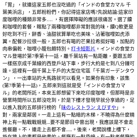
「胃」，就連這家五郎也沒吃過的「インドの食堂カマル 千
葉美浜店」，五郎粉粉們，你記得這家店嗎?先說結論:這家印
度咖哩的種類非常多…. ，有選擇障礙的應該很痛苦。選了饢
和咖哩的套餐，瞎點了兩種咖哩都非常對我的味，饢Q軟更是
好吃到不行，餅香、油甜就算單吃也美味、沾著咖哩如虎添
翼。配餐沙拉很一般，五郎也有喝的芒果拉希挺好喝，加點的
肉串偏乾，咖哩小籠包頗特別。
打卡短影片
。インドの食堂カ
マル登場於第7季第十一話，離千葉站有一點距離，要跟五郎
一樣搭京成千葉線的西登戶站下車，步行大約是七到八分鐘可
達。這裡有一個千葉上千戶的大型住宅區「千葉ガーデンタウ
ン」，一出車站的大馬路就可以看見。如果你有印象，該集
(第7季第十一話)，五郎來到這就是受「インドの食堂カマ
ル」的老闆所託，本來五郎想留下來吃印度咖哩，但那時是非
營業時間所以五郎沒吃到，於是下樓才發現早就分享過的，足
以進入我的五郎排行榜的「
味のレストラン えびすや
」。
對，兩家是鄰居。一走上這有一點暗的木梯，不曉得為什麼精
神上有一點戰戰競競...要不是節目中曾出現，我應該是不會走
進餐廳。不，連走上去都不會.....。後來，老闆說樓上樓下，
掛在牆上的畫都是他畫的。餐廳有一點昏暗，有一點老餐廳的