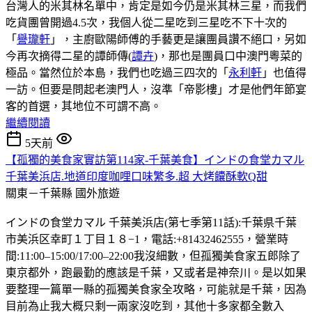
台灣人的米其林名單中，肯定是如今仍是米其林三星，而我們
吃貨團曾開過4.5次，我個人從二星吃到三星吃不下十次的
「
譽瓏軒
」，主廚歐陽師傅的手藝更是讓團員讚不絕口，另如
今再次摘得二星的譚師傳(
譚卉
)，那也是團員口中澳門粵菜的
極品。當然位於本島，我們也吃過三四次的「
永利軒
」也值得
一訪。但要是問起老澳門人，沒準「帝影樓」才是他們年節宴
客的首選，其地位不可謂不高。
繼續閱讀
5天前
【孤獨的美食家實訪第114家-千葉美食】インドの食堂カマル
千葉美浜店.地道印度咖哩口味繁多.超 大烤饢酥軟Q甜
關東－千葉縣
國外旅遊
インドの食堂カマル 千葉美浜店(第七季第11話):千葉県千葉
市美浜区幸町１丁目１８−1，電話:+81432462555，營業時
間:11:00–15:00/17:00–22:00我沒細數，但孤獨美食家五郎除了
東京都外，跑最勤的應該是千葉，又或者是神奈川。是以如果
要整理一篇單一縣的孤獨美食家全攻略，可能就是千葉，因為
目前為止我大概只剩一兩家沒吃到，其他十多家都全數入