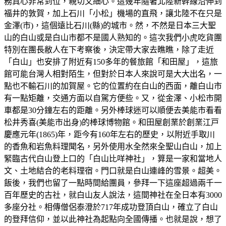
務真心非常到位，親切又細心。這幾年隨著北陸新幹線沿伸到
福井的敦賀，加上石川「小松」機場的直飛，讓北陸不在只是
金澤(市)，這個遠比石川(縣)的城市。然，不然是日本三大聖
山的白山或是白山市都不是國人熟知的。這次我們小虎吃貨團
特別在團長敝人在下考察後，決定帶大家去瞧瞧，除了走近
「白山」也安排了附近有150多年的餐旅館「和田屋」，這旅
館可能台灣人相對陌生，但對於日本人來說可是大大出名，一
點也不輸石川的加賀屋。它的位置約在白山的西面，離白山市
有一點矩離，交通方面以自駕方便些。又，從金澤、小松市開
車都是30分鐘左右的距離。另外棒球迷可以順便去美能市看看
松井秀喜(美能市出身)的棒球博物館。和田屋創業於創業江戸
慶應元年(1865)年，距今有160年左右的歷史，以附近手取川
的香魚和岩魚料理聞名，另外使用水全然來全聖山白山，加上
緊臨古代白山登上口的「白山比咩神社」，算是一家和當地人
文、土地結合的老料理宿。門口就是白山連峰的雪景。超美。
飯後，我們也留了一點時間給團員，參拜一下這座超過兩千一
百年歷史的古社，就白山友人說法，這間神社在全日本有3000
多座分社。相傳僧侶泰澄於717年成功登頂白山，確立了白山
的登拜信仰，並以此神社為起點向全國傳播。也就是說，想了