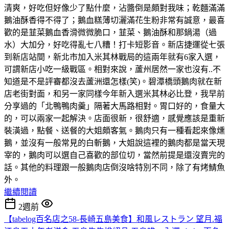
清爽，好吃但好像少了點什麼，沾醬倒是頗對我味；乾麵滿滿
鵝油酥香得不得了；鵝血糕薄切灑滿花生粉非常有誠意，最喜
歡的是韮菜鵝血香滑微微脆口，韮菜、鵝油酥和那鍋湯（過
水）大加分，好吃得亂七八糟！打卡短影音。新店捷運從七張
到新店站間，新北市加入米其林戰局的這兩年就有6家入選，
可謂新店小吃一級戰區。相對來說，蘆州居然一家也沒有..不
知道是不是評審都沒去蘆洲還怎樣(笑)。碧潭橋頭鵝肉就在新
店老街對面，和另一家同樣今年新入選米其林必比登，我早前
分享過的「北鴨鴨肉羹」隔著大馬路相對。胃口好的，食量大
的，可以兩家一起解決。店面很新，很舒適，感覺應該是重新
裝潢過，點餐、送餐的大姐頗客氣。鵝肉只有一種看起來像燻
鵝，並沒有一般常見的白斬鵝，大姐說這裡的鵝肉都是當天現
宰的，鵝肉可以選自己喜歡的部位切，當然前提是還沒賣完的
話。其他的料理跟一般鵝肉店倒沒啥特別不同，除了有烤鯖魚
外。
繼續閱讀
2週前
【tabelog百名店之58-長崎五島美食】和風レストラン 望月.福