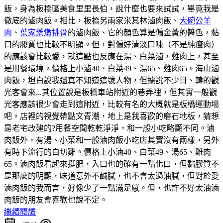
飯，身為板橋區美食里里長伯，說什麼也要來試試，畢竟我是
徹底的滷肉飯。相比，板橋另兩家米其林滷肉飯、
大碗公羊
肉
、
葉家藥燉排骨
的滷肉飯、它的顏色算是偏金黃的醬色，黏
口的膠質也比較不明顯。但，對偏好清淡口味（不是純瘦肉）
的應該會比較愛，就這點也反應在湯、白菜滷，雞肉上，甚至
是用餐環境。價格上小滷40、白菜49、湯65、雞肉65。海山滷
肉飯，坦白說我還真不知道這號人物，但據說不少日、韓的觀
光客會來...其位置說是板橋車站附近的巷弄裡，但其實一般觀
光客應該很少會走到這附近，比較有名的大概就是板橋運動場
吧。店裡的視覺帶點文青潮，地上是我喜歡的磨石地板，猜想
是老宅改建的?用餐空間乾乾淨淨，和一般小吃略顯不同。滷
肉飯外，有湯、小菜和一般滷肉飯小吃店其實沒有兩樣，另外
有時下流行的白切雞。價格上小滷40、白菜49、湯65、雞肉
65。滷肉飯看起來挺肥，入口也的確有一點化口，但黏膠質不
是那麼的明顯，味道意外不鹹膩，也不會太過油膩，但對於愛
滷肉飯的我而言，好像少了一點滿足感。但，也許不好太油滷
肉飯的朋友會喜歡也說不定。
繼續閱讀