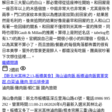
解日本三大聖山的白山，那必需得從這座神社開始。和田屋是
一座百年以上的木造宿旅，中庭非常大也非常美，尤其是秋冬
兩季。門口的家紋本來我以為應該是加賀(前田家)的，結果居
然是毛利的，後來追問的結果好像是最早和田屋的主人和山口
有著一些因緣的關系。和田屋不僅得到米其林一星的殊榮，同
時也得到Gault & Millau的推薦。算得上是附近名店，tabelog也
有3.73的高分。官網說自己是一間很小很小的料理宿，但個人
以為其實不算小了，而且旅館(餐廳)的每個角落都佈置的很有
日本美學，窗外的雪景更是醉人。都還沒有吃飯，團員就吵著
下次想住這裡.....。
繼續閱讀
2週前
【新北米其林之13-板橋美食】海山滷肉飯.板橋滷肉飯異軍突
起.白菜滷.雞肉.苦瓜排骨湯
滷肉飯/雞肉飯/蝦仁飯
國內旅遊
海山魯肉飯：新北市板橋區深丘里海山路43號，電話:0986 995
292，營業時間:11:00-21:002026年6月最新入選米其林比必
登。板橋又多了一家米其林滷肉飯(根本完勝三重)海山滷肉