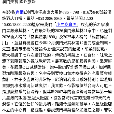
澳門美食
國外旅遊
帝影樓(
官網
):澳門氹仔廣東大馬路786、798、816及840號新濠
鋒酒店11樓，電話:+853 2886 8868，營業時間:12:00-
15:00/18:00-22:00這家是我們「
小虎吃貨團
」攻克的第21家澳
門星級米其林，而在最新版的2026澳門米其林21家中，也僅剩
2026新入榜的「當奧豐素1890」及2025年入榜的「鮨吉祥宮
川」，並且有機會在今年12月澳門米其林第12團完成全制霸。
先直接說帝影樓的結論:以份量來說真的超飽，前菜到甜點，
我大概說了七八次蠻好吃的，傳統的粵菜上，在食材、味覺上
添了若隱若現的視味覺新意。最喜歡的是花膠拆魚𡙡，湯濃鮮
美，花膠厚Q口感相當好；燉牛脥肉配炸鍋巴添口感，加烤鳳
梨加酸甜頗為有趣；名字長到要換口氣才唸得完的老粵菜金錢
魚肚，柚子皮處理的非常好，尼泊爾岩米口感好特別；雪燕椰
皇燉奶凍水嫩清新透爽甜，我喜歡。帝影樓位於台灣人可能不
是那麼熟悉的新濠鋒，但建於2007年的新濠鋒可是當年第一座
六星級的飯店(皇冠大飯店)，據說當時代言的是如日中天的周
潤發。它位於氹仔的最北端，離如今最熱鬧繁華，六星級飯店
林立的中心有一點距離。要說澳門粵菜當然如過江之鯽，若以