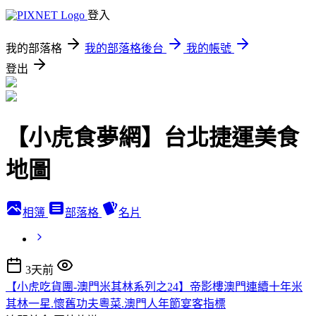
登入
我的部落格
我的部落格後台
我的帳號
登出
【小虎食夢網】台北捷運美食
地圖
相簿
部落格
名片
3天前
【小虎吃貨團-澳門米其林系列之24】帝影樓澳門連續十年米
其林一星.懷舊功夫粵菜.澳門人年節宴客指標