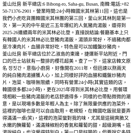
釜山灶房 新平總店:6 Bibong-ro, Saha-gu, Busan, 南韓:電話:+82
50-71376-2901，營業時間:24小時韓國米其林第11回，這也是
我們小虎吃貨團韓國米其林團的第三回，釜山米其林則是第一
次，第一天的中午是近三五年爆紅的人氣豬肉湯飯，還得到
2025-26連續兩年的米其林必比登。直接說結論:餐廳基本上只
有韓國人的米其林必比登豬肉湯飯，湯頭非常好，不過豬肉都
是冷凍肉片，血腸非常好吃，特色是可以加鐵盤炒豬肉。
釜山灶房 新平總店位於乙淑島的東邊，捷運新平站附近，門
口的巴士站就有一整排的櫻花超美。查了一下，這家店韓文原
名 정짓간，意指小廚房，好像開在2011年，但迅速以熬兩天
的純白豬肉湯擄獲人心，加上同樣好評的血腸和鐵盤炒豬肉
片，泡菜、咖啡無限續，同時有營業24小時(其實這類的店，
韓國很多都24小時)，更在2025年得到米其林必比登。用餐環
境相較一些豬肉湯飯的老店舒適得多，同樣的也帶點微微的潮
意，是以現場多數是年輕人為主。除了無限量供應的泡菜外，
這裡的咖啡也是可以自由取用。老規矩，在韓國吃飯就是要弄
得滿滿一桌(笑)，這裡的泡菜蠻對我的味，尤其是這碗爽脆又
水嫩的醃蘿蔔，滿滿辣椒粉的香氣和蘿蔔的甜，超級涮嘴。這
湯說純白，也沒覺得特別白，第一口是好喝的，但要說它多特