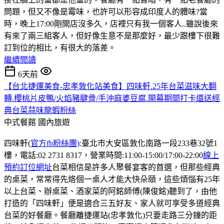
問題，但又不像是霉味，也許可以形容成印度人的體味?當
時，晚上17:00剛開店沒多久，店裡只有我一個客人..雖說後來
有來了兩三組客人，但好像生意不是那麼好，最少跟樓下很難
訂到位的相比，有很大的落差。
繼續閱讀
6天前
【台北捷運美食-忠孝敦化站美食】四味軒.25年台菜滋味大翻
轉.櫻桃片皮鴨/火焰豬腱骨/手沖麻婆豆腐.開幕期間打卡還送經
典台菜蒜味龍蝦粉絲
中式餐館
國內旅遊
四味軒(
官方fb粉絲團)
:臺北市大安區敦化南路一段233巷32號1
樓，電話:02 2731 8317，營業時間:11:00-15:00/17:00-22:00
線上
預約訂位網址
台菜相信是許多人聚餐宴客的首選，但那些經典
的桌菜，常常得先烙個一桌人才能大快朵頤，這些煩惱有25年
以上台菜、辦桌菜、酒家菜的阿銘師傅(陳俊銘)聽到了，由他
打造的「四味軒」便是適合三五好友、家人就可享受多道經典
台菜的好餐廳。餐廳離捷運站(忠孝敦化)只要走路三分鐘的距