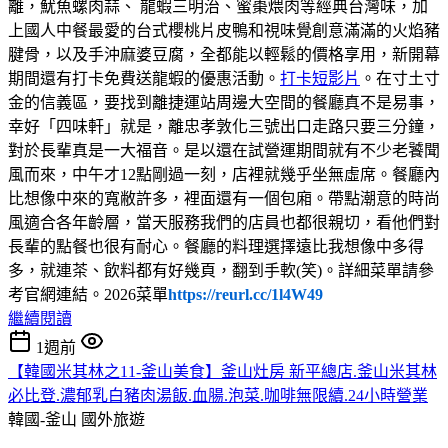
離，魷魚螺肉蒜、 龍蝦三明治、蜜棗煨肉等經典台灣味，加
上國人中餐最愛的台式櫻桃片皮鴨和視味覺創意滿滿的火焰豬
腱骨，以及手沖麻婆豆腐，全都能以輕鬆的價格享用，新開幕
期間還有打卡免費送龍蝦的優惠活動。
打卡短影片
。在寸土寸
金的信義區，要找到離捷運站周邊大空間的餐廳真不是易事，
幸好「四味軒」就是，離忠孝敦化三號出口走路只要三分鐘，
對於長輩真是一大福音。是以還在試營運期間就有不少老饕聞
風而來，中午才12點剛過一刻，店裡就幾乎坐無虛席。餐廳內
比想像中來的寬敝許多，裡面還有一個包廂。帶點潮意的時尚
風適合各年齡層，當天服務我們的店員也都很親切，看他們對
長輩的點餐也很有耐心。餐廳的料理選擇遠比我想像中多得
多，就連茶、飲料都有好幾頁，翻到手軟(笑)。詳細菜單請參
考官網連結。2026菜單
https://reurl.cc/1l4W49
繼續閱讀
1週前
【韓國米其林之11-釜山美食】釜山灶房 新平總店.釜山米其林
必比登.濃郁乳白豬肉湯飯.血腸.泡菜.咖啡無限續.24小時營業
韓國-釜山
國外旅遊