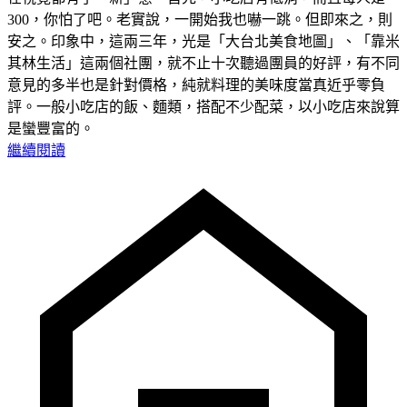
300，你怕了吧。老實說，一開始我也嚇一跳。但即來之，則
安之。印象中，這兩三年，光是「大台北美食地圖」、「靠米
其林生活」這兩個社團，就不止十次聽過團員的好評，有不同
意見的多半也是針對價格，純就料理的美味度當真近乎零負
評。一般小吃店的飯、麵類，搭配不少配菜，以小吃店來說算
是蠻豐富的。
繼續閱讀