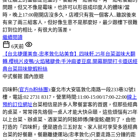
問題，但又不像是霉味，也許可以形容成印度人的體味?當
時，晚上17:00剛開店沒多久，店裡只有我一個客人..雖說後來
有來了兩三組客人，但好像生意不是那麼好，最少跟樓下很難
訂到位的相比，有很大的落差。
繼續閱讀
6天前
【台北捷運美食-忠孝敦化站美食】四味軒.25年台菜滋味大翻
轉.櫻桃片皮鴨/火焰豬腱骨/手沖麻婆豆腐.開幕期間打卡還送經
典台菜蒜味龍蝦粉絲
中式餐館
國內旅遊
四味軒(
官方fb粉絲團)
:臺北市大安區敦化南路一段233巷32號1
樓，電話:02 2731 8317，營業時間:11:00-15:00/17:00-22:00
線上
預約訂位網址
台菜相信是許多人聚餐宴客的首選，但那些經典
的桌菜，常常得先烙個一桌人才能大快朵頤，這些煩惱有25年
以上台菜、辦桌菜、酒家菜的阿銘師傅(陳俊銘)聽到了，由他
打造的「四味軒」便是適合三五好友、家人就可享受多道經典
台菜的好餐廳。餐廳離捷運站(忠孝敦化)只要走路三分鐘的距