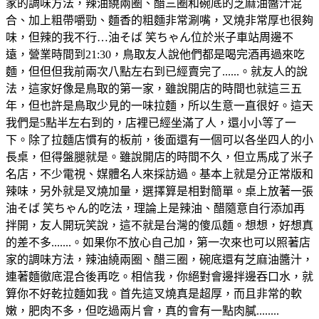
家的調味方法，辣油繞兩圈、醋三圈和碗底的芝麻油醬汁混
合、加上粗帶嚼勁、麵香的粗麵非常涮嘴，叉燒非常厚也很夠
味，但辣的我不行…油そば 笑ちゃん位於米子車站周邊不
遠，營業時間到21:30，鳥取友人說他們都是喝完酒再過來吃
麵，但但但我前兩次八點左右到已經賣完了......。就友人的說
法，這家好像是鳥取的第一家，雖說開店的時間也就這三五
年，但也許是鳥取少見的一味拉麵，所以生意一直很好。這天
我們是5點半左右到的，店裡已經坐滿了人，還小小等了一
下。除了拉麵店慣有的板前，後面還有一個可以各坐四人的小
長桌，但得盤腿就是。雖說開店的時間不久，但立馬成了米子
名店，不少電視、媒體名人來採訪過。基本上就是分正常版和
辣味，另外就是叉燒加量，選擇算是相對簡單。桌上放著一張
油そば 笑ちゃん的吃法，理論上是辣油、醋隨意自行添加再
拌開，友人開玩笑說，這不就是台灣的傻瓜麵。想想，好想真
的差不多.......。如果你不放心自己加，第一次來也可以照著店
家的調味方法，辣油繞兩圈、醋三圈，碗底還有芝麻油醬汁，
連著麵徹底混合後再吃。相信我，你絕對會邊拌邊吞口水，就
算你不好乾拉麵如我。首先這叉燒真是超厚，而且非常的軟
嫩，肥肉不多，但吃過兩片會，真的會有一點肉膩........