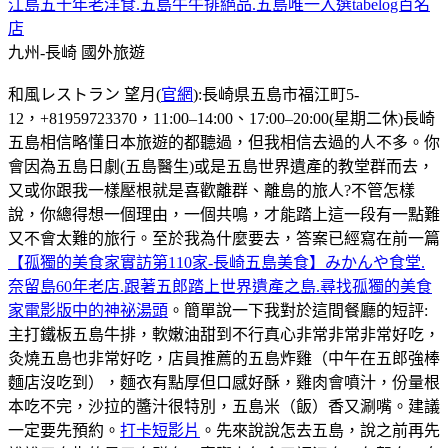
江島五十年老洋食.五島牛牛排絕品.五島唯一入選tabelog百名
店
九州-長崎
國外旅遊
和風レストラン 望月(
官網
):長崎県五島市福江町5-
12，+81959723370，11:00–14:00、17:00–20:00(星期二休)長崎
五島相信略懂日本旅遊的都聽過，但我相信去過的人不多。你
會因為五島日劇(五島醫生)或是五島世界遺產的教堂群而去，
又或你跟我一樣壓根就是喜歡離群、離島的旅人?不管怎樣
說，你總得想一個理由，一個共鳴，才能踏上這一段有一點難
又不會太難的旅行。至於我為什麼要去，答案已經寫在前一篇
【孤獨的美食家實訪第110家-長崎五島美食】みかんや食堂.
奈留島60年老店.跟著五郎踏上世界遺產之島.尋找孤獨的美食
家電影版中的神祕湯頭
。簡單說一下我對於這間餐廳的短評:
主打鐵板五島牛排，軟嫩油甜到不行真心非常非常非常好吃，
灸燒五島也非常好吃，店員推薦的五島炸雞（中午在五郎強棒
麵店沒吃到），麵衣有點厚但口感好酥，雞肉會噴汁，份量根
本吃不完，沙拉的醬汁很特別，五島米（飯）香又涮嘴。建議
一定要先預約。
打卡短影片
。先來說說怎去五島，說之前再先