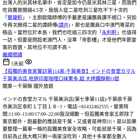
台灣人的米其林名單中，肯定是如今仍是米其林三星，而我們
吃貨團曾開過4.5次，我個人從二星吃到三星吃不下十次的
「
譽瓏軒
」，主廚歐陽師傅的手藝更是讓團員讚不絕口，另如
今再次摘得二星的譚師傳(
譚卉
)，那也是團員口中澳門粵菜的
極品。當然位於本島，我們也吃過三四次的「
永利軒
」也值得
一訪。但要是問起老澳門人，沒準「帝影樓」才是他們年節宴
客的首選，其地位不可謂不高。
繼續閱讀
5天前
【孤獨的美食家實訪第114家-千葉美食】インドの食堂カマル
千葉美浜店.地道印度咖哩口味繁多.超 大烤饢酥軟Q甜
關東－千葉縣
國外旅遊
インドの食堂カマル 千葉美浜店(第七季第11話):千葉県千葉
市美浜区幸町１丁目１８−1，電話:+81432462555，營業時
間:11:00–15:00/17:00–22:00我沒細數，但孤獨美食家五郎除了
東京都外，跑最勤的應該是千葉，又或者是神奈川。是以如果
要整理一篇單一縣的孤獨美食家全攻略，可能就是千葉，因為
目前為止我大概只剩一兩家沒吃到，其他十多家都全數入