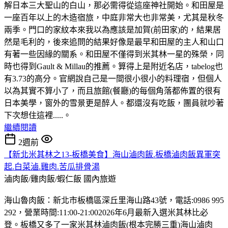
解日本三大聖山的白山，那必需得從這座神社開始。和田屋是
一座百年以上的木造宿旅，中庭非常大也非常美，尤其是秋冬
兩季。門口的家紋本來我以為應該是加賀(前田家)的，結果居
然是毛利的，後來追問的結果好像是最早和田屋的主人和山口
有著一些因緣的關系。和田屋不僅得到米其林一星的殊榮，同
時也得到Gault & Millau的推薦。算得上是附近名店，tabelog也
有3.73的高分。官網說自己是一間很小很小的料理宿，但個人
以為其實不算小了，而且旅館(餐廳)的每個角落都佈置的很有
日本美學，窗外的雪景更是醉人。都還沒有吃飯，團員就吵著
下次想住這裡.....。
繼續閱讀
2週前
【新北米其林之13-板橋美食】海山滷肉飯.板橋滷肉飯異軍突
起.白菜滷.雞肉.苦瓜排骨湯
滷肉飯/雞肉飯/蝦仁飯
國內旅遊
海山魯肉飯：新北市板橋區深丘里海山路43號，電話:0986 995
292，營業時間:11:00-21:002026年6月最新入選米其林比必
登。板橋又多了一家米其林滷肉飯(根本完勝三重)海山滷肉