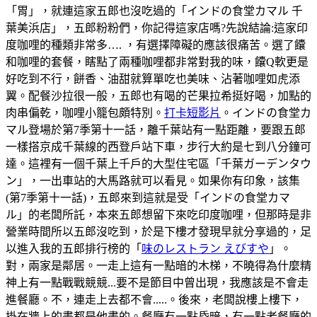
「胃」，就連這家五郎也沒吃過的「インドの食堂カマル 千
葉美浜店」，五郎粉粉們，你記得這家店嗎?先說結論:這家印
度咖哩的種類非常多…. ，有選擇障礙的應該很痛苦。選了饢
和咖哩的套餐，瞎點了兩種咖哩都非常對我的味，饢Q軟更是
好吃到不行，餅香、油甜就算單吃也美味、沾著咖哩如虎添
翼。配餐沙拉很一般，五郎也有喝的芒果拉希挺好喝，加點的
肉串偏乾，咖哩小籠包頗特別。
打卡短影片
。インドの食堂カ
マル登場於第7季第十一話，離千葉站有一點距離，要跟五郎
一樣搭京成千葉線的西登戶站下車，步行大約是七到八分鐘可
達。這裡有一個千葉上千戶的大型住宅區「千葉ガーデンタウ
ン」，一出車站的大馬路就可以看見。如果你有印象，該集
(第7季第十一話)，五郎來到這就是受「インドの食堂カマ
ル」的老闆所託，本來五郎想留下來吃印度咖哩，但那時是非
營業時間所以五郎沒吃到，於是下樓才發現早就分享過的，足
以進入我的五郎排行榜的「
味のレストラン えびすや
」。
對，兩家是鄰居。一走上這有一點暗的木梯，不曉得為什麼精
神上有一點戰戰競競...要不是節目中曾出現，我應該是不會走
進餐廳。不，連走上去都不會.....。後來，老闆說樓上樓下，
掛在牆上的畫都是他畫的。餐廳有一點昏暗，有一點老餐廳的