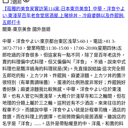
2週前
【孤獨的美食家實訪第114家-日本東京美食】中華・洋食やよ
い.東淺草百年老食堂居酒屋.上豬排丼、冷麻婆麵以及炸餛飩.
五郎打卡
關東-東京美食
國外旅遊
中華・洋食やよい:東京都台東区浅草5-60-1，電話:+81 3-
3872-7710，營業時間:11:30–15:00、17:00–20:00(星期四休)五
郎吃過的洋食很多，但這家有一點不同，除了是百年老店外，
賣的料理偏中式料理，但又偏偏叫「洋食」，不過，說來中式
料理也是飄洋過海的料理就是(笑)。先直接說結論:這次完全照
五郎吃的點，上カツ丼、炸餛飩、麻婆涼麵。上カツ丼的醬汁
很特別（有單賣調味醬），蛋液的比例熟度非常好；炸餛飩好
香好酥；麻婆涼麵我比較無感。中華・洋食やよい位於東淺
草，也有人管它叫奧淺草，大概介於淺草寺和三之輪間，但在
地理的分類上屬於三之輪。這附近有不少酒店，來來往往的計
程車不少，而據說中華・洋食やよい就是計程車司機，酒店的
首選。而在料理上的選擇，也就微微偏向是居酒屋，雖說店的
名字是「洋食」......。店外是帶點暖意的中、洋風，和賣的料