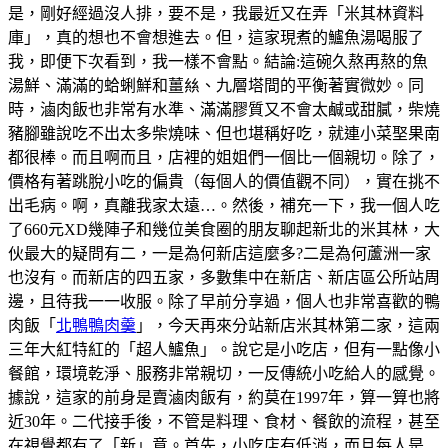
是，剛好經過沒人排，要不是，我最近又在弄「米其林資料
庫」，真的想也不會想進去。但，這家現煮的鱸魚湯喝服了
我，即便下次看到，我一樣不會點。結論:這碗久熬再熬的魚
湯鮮、滿滿的蛤蜊鮮和薑𢇃、九層塔間的平衡著實微妙。同
時，滷肉飯也非常有水準、滿滿膠質又不會太鹹或甜膩，柴燒
豬腳雖說吃不出太多柴燒味、但也堪稱好吃，就連小菜埾果南
都很棒。而且啊而且，店裡的姐姐們一個比一個親切。除了，
價格有著跳脫小吃的偏貴（每個人的價值觀不同），實在挑不
出毛病。啊，真離我家太遠…。然後，補充一下，我一個人吃
了660元XD幾陣子和幾位美食圈的朋友聊起新北的米其林，大
伙最大的疑問有二，一是為何新店這麼多?二是為何蘆洲一家
也沒有。而新店的四五家，多數集中在新店、新店區公所站周
邊，且待我一一收服。除了早前分享過，個人也非常喜歡的鴨
肉飯「
北鴨鴨肉羹
」，今天再來分站新店米其林第二家，這兩
三年大紅特紅的「超人鱸魚」。說它是小吃店，但有一點像小
餐館，環境乾淨、服務非常親切，一反傳統小吃給人的感覺。
據說，這家的前身是賣滷肉飯有，約莫在1997年，算一算也將
近30年。二代接手後，不管是料理、食材、餐飲的流程，甚至
在視覺都有了「新」意。首先，小吃店有低消，而且每人是