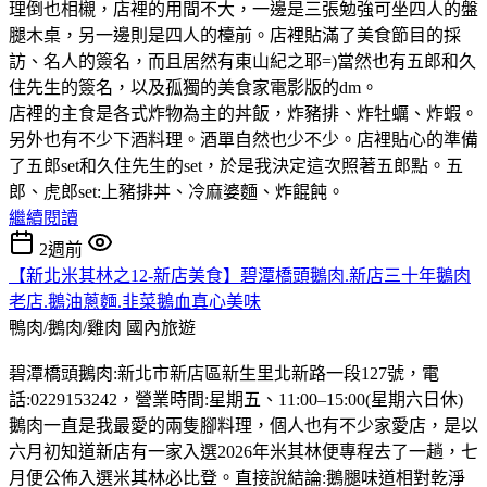
理倒也相櫬，店裡的用間不大，一邊是三張勉強可坐四人的盤
腿木桌，另一邊則是四人的檯前。店裡貼滿了美食節目的採
訪、名人的簽名，而且居然有東山紀之耶=)當然也有五郎和久
住先生的簽名，以及孤獨的美食家電影版的dm。
店裡的主食是各式炸物為主的丼飯，炸豬排、炸牡蠣、炸蝦。
另外也有不少下酒料理。酒單自然也少不少。店裡貼心的準備
了五郎set和久住先生的set，於是我決定這次照著五郎點。五
郎、虎郎set:上豬排丼、冷麻婆麵、炸餛飩。
繼續閱讀
2週前
【新北米其林之12-新店美食】碧潭橋頭鵝肉.新店三十年鵝肉
老店.鵝油蔥麵.韭菜鵝血真心美味
鴨肉/鵝肉/雞肉
國內旅遊
碧潭橋頭鵝肉:新北市新店區新生里北新路一段127號，電
話:0229153242，營業時間:星期五、11:00–15:00(星期六日休)
鵝肉一直是我最愛的兩隻腳料理，個人也有不少家愛店，是以
六月初知道新店有一家入選2026年米其林便專程去了一趟，七
月便公佈入選米其林必比登。直接說結論:鵝腿味道相對乾淨