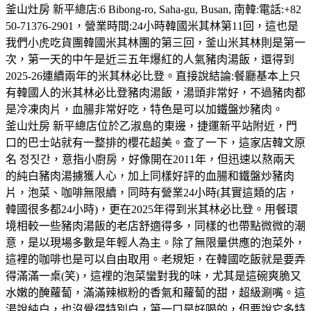
釜山灶房 新平總店:6 Bibong-ro, Saha-gu, Busan, 南韓:電話:+82
50-71376-2901，營業時間:24小時韓國米其林第11回，這也是
我們小虎吃貨團韓國米其林團的第三回，釜山米其林則是第一
次，第一天的中午是近三五年爆紅的人氣豬肉湯飯，還得到
2025-26連續兩年的米其林必比登。直接說結論:餐廳基本上只
有韓國人的米其林必比登豬肉湯飯，湯頭非常好，不過豬肉都
是冷凍肉片，血腸非常好吃，特色是可以加鐵盤炒豬肉。
釜山灶房 新平總店位於乙淑島的東邊，捷運新平站附近，門
口的巴士站就有一整排的櫻花超美。查了一下，這家店韓文原
名 정짓간，意指小廚房，好像開在2011年，但迅速以熬兩天
的純白豬肉湯擄獲人心，加上同樣好評的血腸和鐵盤炒豬肉
片，泡菜、咖啡無限續，同時有營業24小時(其實這類的店，
韓國很多都24小時)，更在2025年得到米其林必比登。用餐環
境相較一些豬肉湯飯的老店舒適得多，同樣的也帶點微微的潮
意，是以現場多數是年輕人為主。除了無限量供應的泡菜外，
這裡的咖啡也是可以自由取用。老規矩，在韓國吃飯就是要弄
得滿滿一桌(笑)，這裡的泡菜蠻對我的味，尤其是這碗爽脆又
水嫩的醃蘿蔔，滿滿辣椒粉的香氣和蘿蔔的甜，超級涮嘴。這
湯說純白，也沒覺得特別白，第一口是好喝的，但要說它多特