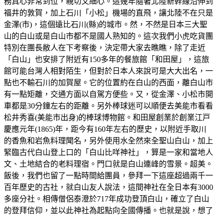
務真心非常到位，親切又細心。這幾年隨著北陸新幹線沿伸到
福井的敦賀，加上石川「小松」機場的直飛，讓北陸不在只是
金澤(市)，這個遠比石川(縣)的城市。然，不然是日本三大聖
山的白山或是白山市都不是國人熟知的。這次我們小虎吃貨團
特別在團長敝人在下考察後，決定帶大家去瞧瞧，除了走近
「白山」也安排了附近有150多年的餐旅館「和田屋」，這旅
館可能台灣人相對陌生，但對於日本人來說可是大大出名，一
點也不輸石川的加賀屋。它的位置約在白山的西面，離白山市
有一點矩離，交通方面以自駕方便些。又，從金澤、小松市開
車都是30分鐘左右的距離。另外棒球迷可以順便去美能市看看
松井秀喜(美能市出身)的棒球博物館。和田屋創業於創業江戸
慶應元年(1865)年，距今有160年左右的歷史，以附近手取川
的香魚和岩魚料理聞名，另外使用水全然來全聖山白山，加上
緊臨古代白山登上口的「白山比咩神社」，算是一家和當地人
文、土地結合的老料理宿。門口就是白山連峰的雪景。超美。
飯後，我們也留了一點時間給團員，參拜一下這座超過兩千一
百年歷史的古社，就白山友人說法，這間神社在全日本有3000
多座分社。相傳僧侶泰澄於717年成功登頂白山，確立了白山
的登拜信仰，並以此神社為起點向全國傳播。也就是說，想了