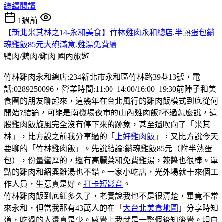
繼續閱讀
1週前
【新北米其林之14-永和美食】竹林雞肉永和總店.半熟蛋包銷
魂雞飯85元大碗滿意.雞湯免費續
鴨肉/鵝肉/雞肉
國內旅遊
竹林雞肉永和總店:234新北市永和區竹林路39巷13號，電
話:0289250096，營業時間:11:00–14:00/16:00–19:30前陣子和美
食圈的朋友聊起來，這幾年在台北風行的雞肉飯模式到底從何
開始?結論，可能是南機場夜市的山內雞肉飯?不過怎麼說，這
股雞肉飯旋風完全沒有停下來的跡象，甚至還吹向了「米其
林」，比方說之前我分享過的「
上好雞肉飯
」，又比方說今天
要聊的「竹林雞肉飯」。先說結論:銷魂雞飯85元（附半熟蛋
包），份量蠻厚的，還有高麗菜和免費雞湯，辣醬也很棒。單
點的雞肉和紹興雞湯也不錯。一家小吃店，光外場就十來個工
作人員，生意真是好。
打卡短影音
。
竹林雞肉飯到底紅多久了，老實說我也不是很清楚，畢竟不常
來永和，但當我那有43萬人的在「
大台北美食地圖
」分享時知
道，吃過的人還真是少。感覺上我就是一整個後知後覺。坦白