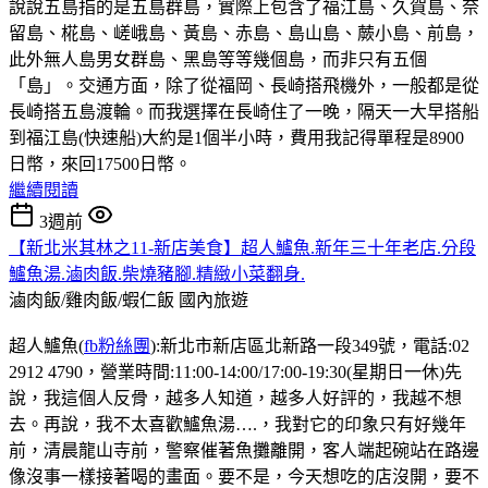
說說五島指的是五島群島，實際上包含了福江島、久賀島、奈
留島、椛島、嵯峨島、黃島、赤島、島山島、蕨小島、前島，
此外無人島男女群島、黑島等等幾個島，而非只有五個
「島」。交通方面，除了從福岡、長崎搭飛機外，一般都是從
長崎搭五島渡輪。而我選擇在長崎住了一晚，隔天一大早搭船
到福江島(快速船)大約是1個半小時，費用我記得單程是8900
日幣，來回17500日幣。
繼續閱讀
3週前
【新北米其林之11-新店美食】超人鱸魚.新年三十年老店.分段
鱸魚湯.滷肉飯.柴燒豬腳.精緻小菜翻身.
滷肉飯/雞肉飯/蝦仁飯
國內旅遊
超人鱸魚(
fb粉絲團
):新北市新店區北新路一段349號，電話:02
2912 4790，營業時間:11:00-14:00/17:00-19:30(星期日一休)先
說，我這個人反骨，越多人知道，越多人好評的，我越不想
去。再說，我不太喜歡鱸魚湯….，我對它的印象只有好幾年
前，清晨龍山寺前，警察催著魚攤離開，客人端起碗站在路邊
像沒事一樣接著喝的畫面。要不是，今天想吃的店沒開，要不