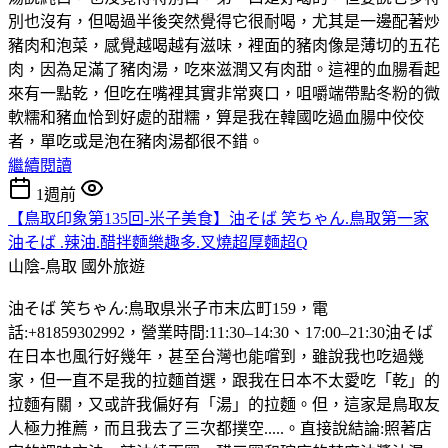
別也沒有，但喝過半後突然覺得它很耐喝，尤其是一邊配著炒
豬肉和泡菜，感覺越喝越有滋味，裡面的豬肉像是薄切的五花
肉，因為足滿了豬肉湯，吃來滋潤又有肉甜。這裡的血腸看起
來有一點乾，但吃在嘴裡其實非常爽口，咀嚼端帶點冬粉的微
軟糯和豬血恰到好處的甜糯，算是我在韓國吃過血腸中佼佼
者，單吃或是泡在豬肉湯都很不錯。
繼續閱讀
1週前
【鳥取印象第135回-米子美食】油そば 笑ちゃん.鳥取第一家
油そば .辣油.醋拌麵樂趣多.叉燒超厚麵超Q
山陰-鳥取
國外旅遊
油そば 笑ちゃん:鳥取県米子市末広町159，電
話:+81859302992，營業時間:11:30–14:30、17:00–21:30油そば
在日本也風行好幾年，甚至台灣也能嚐到，雖說我也吃過幾
家，但一直不是我的拉麵首選，跟我在日本不太愛吃「乾」的
拉麵有關，又或許我偏好有「湯」的拉麵。但，這家是鳥取友
人極力推薦，而且我去了三次都撲空.....。直接說結論:照著店