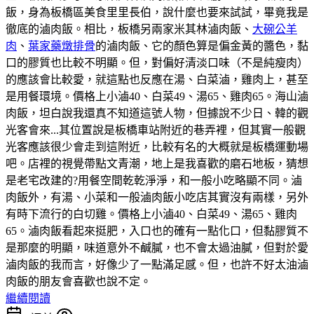
飯，身為板橋區美食里里長伯，說什麼也要來試試，畢竟我是
徹底的滷肉飯。相比，板橋另兩家米其林滷肉飯、
大碗公羊
肉
、
葉家藥燉排骨
的滷肉飯、它的顏色算是偏金黃的醬色，黏
口的膠質也比較不明顯。但，對偏好清淡口味（不是純瘦肉）
的應該會比較愛，就這點也反應在湯、白菜滷，雞肉上，甚至
是用餐環境。價格上小滷40、白菜49、湯65、雞肉65。海山滷
肉飯，坦白說我還真不知道這號人物，但據說不少日、韓的觀
光客會來...其位置說是板橋車站附近的巷弄裡，但其實一般觀
光客應該很少會走到這附近，比較有名的大概就是板橋運動場
吧。店裡的視覺帶點文青潮，地上是我喜歡的磨石地板，猜想
是老宅改建的?用餐空間乾乾淨淨，和一般小吃略顯不同。滷
肉飯外，有湯、小菜和一般滷肉飯小吃店其實沒有兩樣，另外
有時下流行的白切雞。價格上小滷40、白菜49、湯65、雞肉
65。滷肉飯看起來挺肥，入口也的確有一點化口，但黏膠質不
是那麼的明顯，味道意外不鹹膩，也不會太過油膩，但對於愛
滷肉飯的我而言，好像少了一點滿足感。但，也許不好太油滷
肉飯的朋友會喜歡也說不定。
繼續閱讀