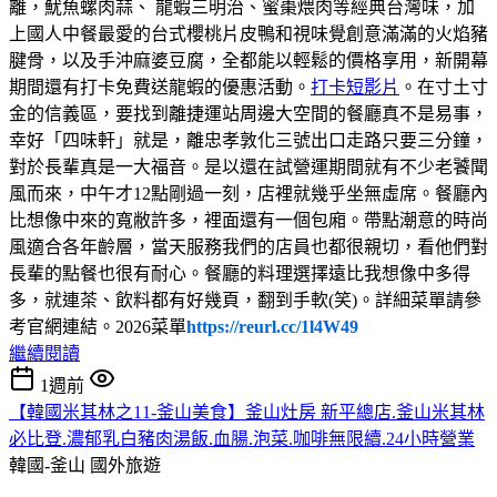
離，魷魚螺肉蒜、 龍蝦三明治、蜜棗煨肉等經典台灣味，加
上國人中餐最愛的台式櫻桃片皮鴨和視味覺創意滿滿的火焰豬
腱骨，以及手沖麻婆豆腐，全都能以輕鬆的價格享用，新開幕
期間還有打卡免費送龍蝦的優惠活動。
打卡短影片
。在寸土寸
金的信義區，要找到離捷運站周邊大空間的餐廳真不是易事，
幸好「四味軒」就是，離忠孝敦化三號出口走路只要三分鐘，
對於長輩真是一大福音。是以還在試營運期間就有不少老饕聞
風而來，中午才12點剛過一刻，店裡就幾乎坐無虛席。餐廳內
比想像中來的寬敝許多，裡面還有一個包廂。帶點潮意的時尚
風適合各年齡層，當天服務我們的店員也都很親切，看他們對
長輩的點餐也很有耐心。餐廳的料理選擇遠比我想像中多得
多，就連茶、飲料都有好幾頁，翻到手軟(笑)。詳細菜單請參
考官網連結。2026菜單
https://reurl.cc/1l4W49
繼續閱讀
1週前
【韓國米其林之11-釜山美食】釜山灶房 新平總店.釜山米其林
必比登.濃郁乳白豬肉湯飯.血腸.泡菜.咖啡無限續.24小時營業
韓國-釜山
國外旅遊