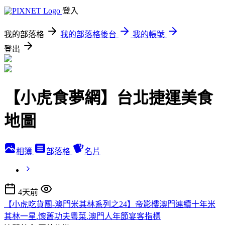
登入
我的部落格
我的部落格後台
我的帳號
登出
【小虎食夢網】台北捷運美食
地圖
相簿
部落格
名片
4天前
【小虎吃貨團-澳門米其林系列之24】帝影樓澳門連續十年米
其林一星.懷舊功夫粵菜.澳門人年節宴客指標