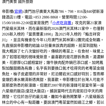
澳門美食
國外旅遊
帝影樓(
官網
):澳門氹仔廣東大馬路786、798、816及840號新濠
鋒酒店11樓，電話:+853 2886 8868，營業時間:12:00-
15:00/18:00-22:00這家是我們「
小虎吃貨團
」攻克的第21家澳
門星級米其林，而在最新版的2026澳門米其林21家中，也僅剩
2026新入榜的「當奧豐素1890」及2025年入榜的「鮨吉祥宮
川」，並且有機會在今年12月澳門米其林第12團完成全制霸。
先直接說帝影樓的結論:以份量來說真的超飽，前菜到甜點，
我大概說了七八次蠻好吃的，傳統的粵菜上，在食材、味覺上
添了若隱若現的視味覺新意。最喜歡的是花膠拆魚𡙡，湯濃鮮
美，花膠厚Q口感相當好；燉牛脥肉配炸鍋巴添口感，加烤鳳
梨加酸甜頗為有趣；名字長到要換口氣才唸得完的老粵菜金錢
魚肚，柚子皮處理的非常好，尼泊爾岩米口感好特別；雪燕椰
皇燉奶凍水嫩清新透爽甜，我喜歡。帝影樓位於台灣人可能不
是那麼熟悉的新濠鋒，但建於2007年的新濠鋒可是當年第一座
六星級的飯店(皇冠大飯店)，據說當時代言的是如日中天的周
潤發。它位於氹仔的最北端，離如今最熱鬧繁華，六星級飯店
林立的中心有一點距離。要說澳門粵菜當然如過江之鯽，若以