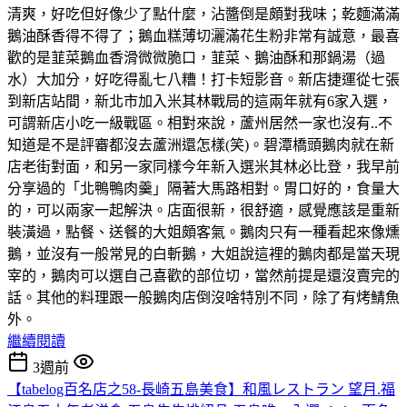
清爽，好吃但好像少了點什麼，沾醬倒是頗對我味；乾麵滿滿
鵝油酥香得不得了；鵝血糕薄切灑滿花生粉非常有誠意，最喜
歡的是韮菜鵝血香滑微微脆口，韮菜、鵝油酥和那鍋湯（過
水）大加分，好吃得亂七八糟！打卡短影音。新店捷運從七張
到新店站間，新北市加入米其林戰局的這兩年就有6家入選，
可謂新店小吃一級戰區。相對來說，蘆州居然一家也沒有..不
知道是不是評審都沒去蘆洲還怎樣(笑)。碧潭橋頭鵝肉就在新
店老街對面，和另一家同樣今年新入選米其林必比登，我早前
分享過的「北鴨鴨肉羹」隔著大馬路相對。胃口好的，食量大
的，可以兩家一起解決。店面很新，很舒適，感覺應該是重新
裝潢過，點餐、送餐的大姐頗客氣。鵝肉只有一種看起來像燻
鵝，並沒有一般常見的白斬鵝，大姐說這裡的鵝肉都是當天現
宰的，鵝肉可以選自己喜歡的部位切，當然前提是還沒賣完的
話。其他的料理跟一般鵝肉店倒沒啥特別不同，除了有烤鯖魚
外。
繼續閱讀
3週前
【tabelog百名店之58-長崎五島美食】和風レストラン 望月.福