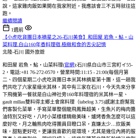
說，這家雞肉飯如果開在我家附近，我應該會三不五時就往這
跑。
繼續閱讀
1週前
【小虎吃貨團日本摘星之26-石川美食】和田屋 岩魚・鮎・山
菜料理.白山160年香料理宿.極緻和食的舌尖記憶
北陸-石川
國外旅遊
和田屋 岩魚・鮎・山菜料理(
官網
):石川県白山市三宮町イ55-
2，電話:+81 76-272-0570，營業時間:11:15 - 21:00(每個月第
二、四個星期二小虎吃貨團日本米其林摘星第十團，這一趟我
們共吃了六家星級米其林，其中有三家在石川，今天先來分享
下飛機第一餐就是白山神社旁160年料理宿的米其林一星、
gault millau雙料得主鄉土會席料理（tabelog 3.75)感謝主廚幫我
們客製化菜單，手寫菜單整個龍飛鳳舞超美，生魚片的梅肉醬
油特別又好吃，八吋小菜樣樣精緻美味，爐烤香魚怎麼可以這
麼好吃，月之輪熊肉吃得團員目瞪口呆，直嫌太少…炊飯美
味，甜點更好吃。更讓我喜歡的是環境，尤其是幾位內將的服