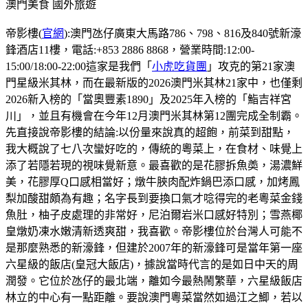
澳門美食
國外旅遊
帝影樓(
官網
):澳門氹仔廣東大馬路786、798、816及840號新濠
鋒酒店11樓，電話:+853 2886 8868，營業時間:12:00-
15:00/18:00-22:00這家是我們「
小虎吃貨團
」攻克的第21家澳
門星級米其林，而在最新版的2026澳門米其林21家中，也僅剩
2026新入榜的「當奧豐素1890」及2025年入榜的「鮨吉祥宮
川」，並且有機會在今年12月澳門米其林第12團完成全制霸。
先直接說帝影樓的結論:以份量來說真的超飽，前菜到甜點，
我大概說了七八次蠻好吃的，傳統的粵菜上，在食材、味覺上
添了若隱若現的視味覺新意。最喜歡的是花膠拆魚𡙡，湯濃鮮
美，花膠厚Q口感相當好；燉牛脥肉配炸鍋巴添口感，加烤鳳
梨加酸甜頗為有趣；名字長到要換口氣才唸得完的老粵菜金錢
魚肚，柚子皮處理的非常好，尼泊爾岩米口感好特別；雪燕椰
皇燉奶凍水嫩清新透爽甜，我喜歡。帝影樓位於台灣人可能不
是那麼熟悉的新濠鋒，但建於2007年的新濠鋒可是當年第一座
六星級的飯店(皇冠大飯店)，據說當時代言的是如日中天的周
潤發。它位於氹仔的最北端，離如今最熱鬧繁華，六星級飯店
林立的中心有一點距離。要說澳門粵菜當然如過江之鯽，若以