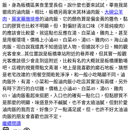
飯，身為板橋區美食里里長伯，說什麼也要來試試，畢竟我是
徹底的滷肉飯。相比，板橋另兩家米其林滷肉飯、
大碗公羊
肉
、
葉家藥燉排骨
的滷肉飯、它的顏色算是偏金黃的醬色，黏
口的膠質也比較不明顯。但，對偏好清淡口味（不是純瘦肉）
的應該會比較愛，就這點也反應在湯、白菜滷，雞肉上，甚至
是用餐環境。價格上小滷40、白菜49、湯65、雞肉65。海山滷
肉飯，坦白說我還真不知道這號人物，但據說不少日、韓的觀
光客會來...其位置說是板橋車站附近的巷弄裡，但其實一般觀
光客應該很少會走到這附近，比較有名的大概就是板橋運動場
吧。店裡的視覺帶點文青潮，地上是我喜歡的磨石地板，猜想
是老宅改建的?用餐空間乾乾淨淨，和一般小吃略顯不同。滷
肉飯外，有湯、小菜和一般滷肉飯小吃店其實沒有兩樣，另外
有時下流行的白切雞。價格上小滷40、白菜49、湯65、雞肉
65。滷肉飯看起來挺肥，入口也的確有一點化口，但黏膠質不
是那麼的明顯，味道意外不鹹膩，也不會太過油膩，但對於愛
滷肉飯的我而言，好像少了一點滿足感。但，也許不好太油滷
肉飯的朋友會喜歡也說不定。
繼續閱讀