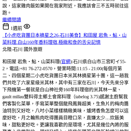
說，這家雞肉飯如果開在我家附近，我應該會三不五時就往這
跑。
繼續閱讀
1週前
【小虎吃貨團日本摘星之26-石川美食】和田屋 岩魚・鮎・山
菜料理.白山160年香料理宿.極緻和食的舌尖記憶
北陸-石川
國外旅遊
和田屋 岩魚・鮎・山菜料理(
官網
):石川県白山市三宮町イ55-
2，電話:+81 76-272-0570，營業時間:11:15 - 21:00(每個月第
二、四個星期二小虎吃貨團日本米其林摘星第十團，這一趟我
們共吃了六家星級米其林，其中有三家在石川，今天先來分享
下飛機第一餐就是白山神社旁160年料理宿的米其林一星、
gault millau雙料得主鄉土會席料理（tabelog 3.75)感謝主廚幫我
們客製化菜單，手寫菜單整個龍飛鳳舞超美，生魚片的梅肉醬
油特別又好吃，八吋小菜樣樣精緻美味，爐烤香魚怎麼可以這
麼好吃，月之輪熊肉吃得團員目瞪口呆，直嫌太少…炊飯美
味，甜點更好吃。更讓我喜歡的是環境，尤其是幾位內將的服