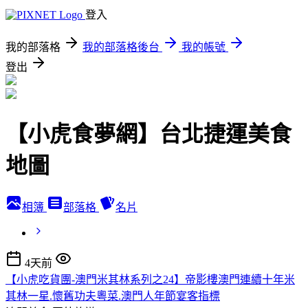
登入
我的部落格
我的部落格後台
我的帳號
登出
【小虎食夢網】台北捷運美食
地圖
相簿
部落格
名片
4天前
【小虎吃貨團-澳門米其林系列之24】帝影樓澳門連續十年米
其林一星.懷舊功夫粵菜.澳門人年節宴客指標