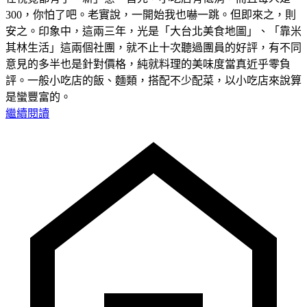
300，你怕了吧。老實說，一開始我也嚇一跳。但即來之，則
安之。印象中，這兩三年，光是「大台北美食地圖」、「靠米
其林生活」這兩個社團，就不止十次聽過團員的好評，有不同
意見的多半也是針對價格，純就料理的美味度當真近乎零負
評。一般小吃店的飯、麵類，搭配不少配菜，以小吃店來說算
是蠻豐富的。
繼續閱讀