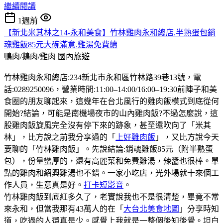
繼續閱讀
1週前
【新北米其林之14-永和美食】竹林雞肉永和總店.半熟蛋包銷
魂雞飯85元大碗滿意.雞湯免費續
鴨肉/鵝肉/雞肉
國內旅遊
竹林雞肉永和總店:234新北市永和區竹林路39巷13號，電
話:0289250096，營業時間:11:00–14:00/16:00–19:30前陣子和美
食圈的朋友聊起來，這幾年在台北風行的雞肉飯模式到底從何
開始?結論，可能是南機場夜市的山內雞肉飯?不過怎麼說，這
股雞肉飯旋風完全沒有停下來的跡象，甚至還吹向了「米其
林」，比方說之前我分享過的「
上好雞肉飯
」，又比方說今天
要聊的「竹林雞肉飯」。先說結論:銷魂雞飯85元（附半熟蛋
包），份量蠻厚的，還有高麗菜和免費雞湯，辣醬也很棒。單
點的雞肉和紹興雞湯也不錯。一家小吃店，光外場就十來個工
作人員，生意真是好。
打卡短影音
。
竹林雞肉飯到底紅多久了，老實說我也不是很清楚，畢竟不常
來永和，但當我那有43萬人的在「
大台北美食地圖
」分享時知
道，吃過的人還真是少。感覺上我就是一整個後知後覺。坦白