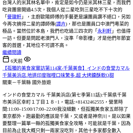
台灣人的米其林名單中，肯定是如今仍是米其林三星，而我們
吃貨團曾開過4.5次，我個人從二星吃到三星吃不下十次的
「
譽瓏軒
」，主廚歐陽師傅的手藝更是讓團員讚不絕口，另如
今再次摘得二星的譚師傳(
譚卉
)，那也是團員口中澳門粵菜的
極品。當然位於本島，我們也吃過三四次的「
永利軒
」也值得
一訪。但要是問起老澳門人，沒準「帝影樓」才是他們年節宴
客的首選，其地位不可謂不高。
繼續閱讀
6天前
【孤獨的美食家實訪第114家-千葉美食】インドの食堂カマル
千葉美浜店.地道印度咖哩口味繁多.超 大烤饢酥軟Q甜
關東－千葉縣
國外旅遊
インドの食堂カマル 千葉美浜店(第七季第11話):千葉県千葉
市美浜区幸町１丁目１８−1，電話:+81432462555，營業時
間:11:00–15:00/17:00–22:00我沒細數，但孤獨美食家五郎除了
東京都外，跑最勤的應該是千葉，又或者是神奈川。是以如果
要整理一篇單一縣的孤獨美食家全攻略，可能就是千葉，因為
目前為止我大概只剩一兩家沒吃到，其他十多家都全數入