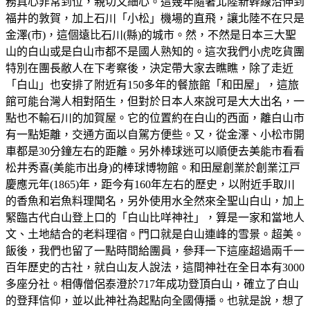
務真心非常到位，親切又細心。這幾年隨著北陸新幹線沿伸到
福井的敦賀，加上石川「小松」機場的直飛，讓北陸不在只是
金澤(市)，這個遠比石川(縣)的城市。然，不然是日本三大聖
山的白山或是白山市都不是國人熟知的。這次我們小虎吃貨團
特別在團長敝人在下考察後，決定帶大家去瞧瞧，除了走近
「白山」也安排了附近有150多年的餐旅館「和田屋」，這旅
館可能台灣人相對陌生，但對於日本人來說可是大大出名，一
點也不輸石川的加賀屋。它的位置約在白山的西面，離白山市
有一點矩離，交通方面以自駕方便些。又，從金澤、小松市開
車都是30分鐘左右的距離。另外棒球迷可以順便去美能市看看
松井秀喜(美能市出身)的棒球博物館。和田屋創業於創業江戸
慶應元年(1865)年，距今有160年左右的歷史，以附近手取川
的香魚和岩魚料理聞名，另外使用水全然來全聖山白山，加上
緊臨古代白山登上口的「白山比咩神社」，算是一家和當地人
文、土地結合的老料理宿。門口就是白山連峰的雪景。超美。
飯後，我們也留了一點時間給團員，參拜一下這座超過兩千一
百年歷史的古社，就白山友人說法，這間神社在全日本有3000
多座分社。相傳僧侶泰澄於717年成功登頂白山，確立了白山
的登拜信仰，並以此神社為起點向全國傳播。也就是說，想了