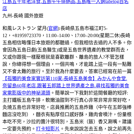
江島五十年老洋食.五島牛牛排絕品.五島唯一入選tabelog百名
店
九州-長崎
國外旅遊
和風レストラン 望月(
官網
):長崎県五島市福江町5-
12，+81959723370，11:00–14:00、17:00–20:00(星期二休)長崎
五島相信略懂日本旅遊的都聽過，但我相信去過的人不多。你
會因為五島日劇(五島醫生)或是五島世界遺產的教堂群而去，
又或你跟我一樣壓根就是喜歡離群、離島的旅人?不管怎樣
說，你總得想一個理由，一個共鳴，才能踏上這一段有一點難
又不會太難的旅行。至於我為什麼要去，答案已經寫在前一篇
【孤獨的美食家實訪第110家-長崎五島美食】みかんや食堂.
奈留島60年老店.跟著五郎踏上世界遺產之島.尋找孤獨的美食
家電影版中的神祕湯頭
。簡單說一下我對於這間餐廳的短評:
主打鐵板五島牛排，軟嫩油甜到不行真心非常非常非常好吃，
灸燒五島也非常好吃，店員推薦的五島炸雞（中午在五郎強棒
麵店沒吃到），麵衣有點厚但口感好酥，雞肉會噴汁，份量根
本吃不完，沙拉的醬汁很特別，五島米（飯）香又涮嘴。建議
一定要先預約。
打卡短影片
。先來說說怎去五島，說之前再先