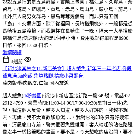
說說五島指的是五島群島，實際上包含了福江島、久賀島、奈
留島、椛島、嵯峨島、黃島、赤島、島山島、蕨小島、前島，
此外無人島男女群島、黑島等等幾個島，而非只有五個
「島」。交通方面，除了從福岡、長崎搭飛機外，一般都是從
長崎搭五島渡輪。而我選擇在長崎住了一晚，隔天一大早搭船
到福江島(快速船)大約是1個半小時，費用我記得單程是8900
日幣，來回17500日幣。
繼續閱讀
3週前
【新北米其林之11-新店美食】超人鱸魚.新年三十年老店.分段
鱸魚湯.滷肉飯.柴燒豬腳.精緻小菜翻身.
滷肉飯/雞肉飯/蝦仁飯
國內旅遊
超人鱸魚(
fb粉絲團
):新北市新店區北新路一段349號，電話:02
2912 4790，營業時間:11:00-14:00/17:00-19:30(星期日一休)先
說，我這個人反骨，越多人知道，越多人好評的，我越不想
去。再說，我不太喜歡鱸魚湯….，我對它的印象只有好幾年
前，清晨龍山寺前，警察催著魚攤離開，客人端起碗站在路邊
像沒事一樣接著喝的畫面。要不是，今天想吃的店沒開，要不