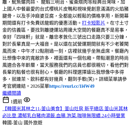
離，魷魚螺肉蒜、 龍蝦三明治、蜜棗煨肉等經典台灣味，加
上國人中餐最愛的台式櫻桃片皮鴨和視味覺創意滿滿的火焰豬
腱骨，以及手沖麻婆豆腐，全都能以輕鬆的價格享用，新開幕
期間還有打卡免費送龍蝦的優惠活動。
打卡短影片
。在寸土寸
金的信義區，要找到離捷運站周邊大空間的餐廳真不是易事，
幸好「四味軒」就是，離忠孝敦化三號出口走路只要三分鐘，
對於長輩真是一大福音。是以還在試營運期間就有不少老饕聞
風而來，中午才12點剛過一刻，店裡就幾乎坐無虛席。餐廳內
比想像中來的寬敝許多，裡面還有一個包廂。帶點潮意的時尚
風適合各年齡層，當天服務我們的店員也都很親切，看他們對
長輩的點餐也很有耐心。餐廳的料理選擇遠比我想像中多得
多，就連茶、飲料都有好幾頁，翻到手軟(笑)。詳細菜單請參
考官網連結。2026菜單
https://reurl.cc/1l4W49
繼續閱讀
1週前
【韓國米其林之11-釜山美食】釜山灶房 新平總店.釜山米其林
必比登.濃郁乳白豬肉湯飯.血腸.泡菜.咖啡無限續.24小時營業
韓國-釜山
國外旅遊