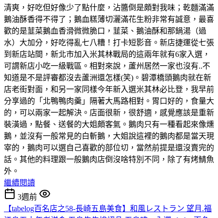
清爽，好吃但好像少了點什麼，沾醬倒是頗對我味；乾麵滿滿
鵝油酥香得不得了；鵝血糕薄切灑滿花生粉非常有誠意，最喜
歡的是韮菜鵝血香滑微微脆口，韮菜、鵝油酥和那鍋湯（過
水）大加分，好吃得亂七八糟！打卡短影音。新店捷運從七張
到新店站間，新北市加入米其林戰局的這兩年就有6家入選，
可謂新店小吃一級戰區。相對來說，蘆州居然一家也沒有..不
知道是不是評審都沒去蘆洲還怎樣(笑)。碧潭橋頭鵝肉就在新
店老街對面，和另一家同樣今年新入選米其林必比登，我早前
分享過的「北鴨鴨肉羹」隔著大馬路相對。胃口好的，食量大
的，可以兩家一起解決。店面很新，很舒適，感覺應該是重新
裝潢過，點餐、送餐的大姐頗客氣。鵝肉只有一種看起來像燻
鵝，並沒有一般常見的白斬鵝，大姐說這裡的鵝肉都是當天現
宰的，鵝肉可以選自己喜歡的部位切，當然前提是還沒賣完的
話。其他的料理跟一般鵝肉店倒沒啥特別不同，除了有烤鯖魚
外。
繼續閱讀
3週前
【tabelog百名店之58-長崎五島美食】和風レストラン 望月.福