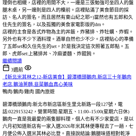
理倒也相櫬，店裡的用間不大，一邊是三張勉強可坐四人的盤
腿木桌，另一邊則是四人的檯前。店裡貼滿了美食節目的採
訪、名人的簽名，而且居然有東山紀之耶=)當然也有五郎和久
住先生的簽名，以及孤獨的美食家電影版的dm。
店裡的主食是各式炸物為主的丼飯，炸豬排、炸牡蠣、炸蝦。
另外也有不少下酒料理。酒單自然也少不少。店裡貼心的準備
了五郎set和久住先生的set，於是我決定這次照著五郎點。五
郎、虎郎set:上豬排丼、冷麻婆麵、炸餛飩。
繼續閱讀
3週前
【新北米其林之12-新店美食】碧潭橋頭鵝肉.新店三十年鵝肉
老店.鵝油蔥麵.韭菜鵝血真心美味
鴨肉/鵝肉/雞肉
國內旅遊
碧潭橋頭鵝肉:新北市新店區新生里北新路一段127號，電
話:0229153242，營業時間:星期五、11:00–15:00(星期六日休)
鵝肉一直是我最愛的兩隻腳料理，個人也有不少家愛店，是以
六月初知道新店有一家入選2026年米其林便專程去了一趟，七
月便公佈入選米其林必比登。直接說結論:鵝腿味道相對乾淨