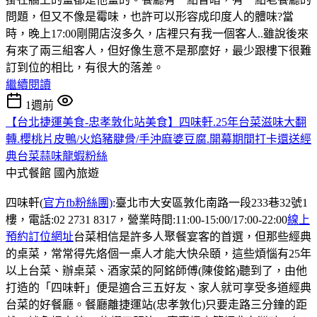
問題，但又不像是霉味，也許可以形容成印度人的體味?當
時，晚上17:00剛開店沒多久，店裡只有我一個客人..雖說後來
有來了兩三組客人，但好像生意不是那麼好，最少跟樓下很難
訂到位的相比，有很大的落差。
繼續閱讀
1週前
【台北捷運美食-忠孝敦化站美食】四味軒.25年台菜滋味大翻
轉.櫻桃片皮鴨/火焰豬腱骨/手沖麻婆豆腐.開幕期間打卡還送經
典台菜蒜味龍蝦粉絲
中式餐館
國內旅遊
四味軒(
官方fb粉絲團)
:臺北市大安區敦化南路一段233巷32號1
樓，電話:02 2731 8317，營業時間:11:00-15:00/17:00-22:00
線上
預約訂位網址
台菜相信是許多人聚餐宴客的首選，但那些經典
的桌菜，常常得先烙個一桌人才能大快朵頤，這些煩惱有25年
以上台菜、辦桌菜、酒家菜的阿銘師傅(陳俊銘)聽到了，由他
打造的「四味軒」便是適合三五好友、家人就可享受多道經典
台菜的好餐廳。餐廳離捷運站(忠孝敦化)只要走路三分鐘的距