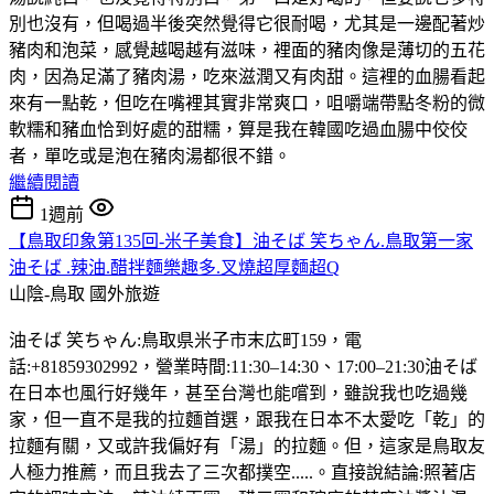
別也沒有，但喝過半後突然覺得它很耐喝，尤其是一邊配著炒
豬肉和泡菜，感覺越喝越有滋味，裡面的豬肉像是薄切的五花
肉，因為足滿了豬肉湯，吃來滋潤又有肉甜。這裡的血腸看起
來有一點乾，但吃在嘴裡其實非常爽口，咀嚼端帶點冬粉的微
軟糯和豬血恰到好處的甜糯，算是我在韓國吃過血腸中佼佼
者，單吃或是泡在豬肉湯都很不錯。
繼續閱讀
1週前
【鳥取印象第135回-米子美食】油そば 笑ちゃん.鳥取第一家
油そば .辣油.醋拌麵樂趣多.叉燒超厚麵超Q
山陰-鳥取
國外旅遊
油そば 笑ちゃん:鳥取県米子市末広町159，電
話:+81859302992，營業時間:11:30–14:30、17:00–21:30油そば
在日本也風行好幾年，甚至台灣也能嚐到，雖說我也吃過幾
家，但一直不是我的拉麵首選，跟我在日本不太愛吃「乾」的
拉麵有關，又或許我偏好有「湯」的拉麵。但，這家是鳥取友
人極力推薦，而且我去了三次都撲空.....。直接說結論:照著店