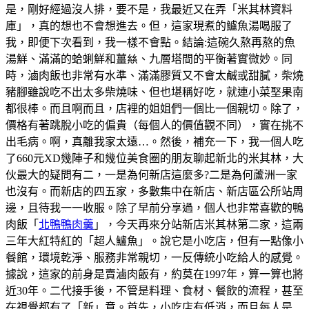
是，剛好經過沒人排，要不是，我最近又在弄「米其林資料
庫」，真的想也不會想進去。但，這家現煮的鱸魚湯喝服了
我，即便下次看到，我一樣不會點。結論:這碗久熬再熬的魚
湯鮮、滿滿的蛤蜊鮮和薑𢇃、九層塔間的平衡著實微妙。同
時，滷肉飯也非常有水準、滿滿膠質又不會太鹹或甜膩，柴燒
豬腳雖說吃不出太多柴燒味、但也堪稱好吃，就連小菜埾果南
都很棒。而且啊而且，店裡的姐姐們一個比一個親切。除了，
價格有著跳脫小吃的偏貴（每個人的價值觀不同），實在挑不
出毛病。啊，真離我家太遠…。然後，補充一下，我一個人吃
了660元XD幾陣子和幾位美食圈的朋友聊起新北的米其林，大
伙最大的疑問有二，一是為何新店這麼多?二是為何蘆洲一家
也沒有。而新店的四五家，多數集中在新店、新店區公所站周
邊，且待我一一收服。除了早前分享過，個人也非常喜歡的鴨
肉飯「
北鴨鴨肉羹
」，今天再來分站新店米其林第二家，這兩
三年大紅特紅的「超人鱸魚」。說它是小吃店，但有一點像小
餐館，環境乾淨、服務非常親切，一反傳統小吃給人的感覺。
據說，這家的前身是賣滷肉飯有，約莫在1997年，算一算也將
近30年。二代接手後，不管是料理、食材、餐飲的流程，甚至
在視覺都有了「新」意。首先，小吃店有低消，而且每人是