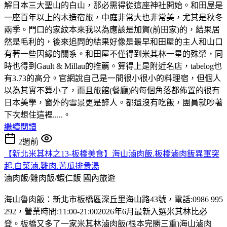
解日本三大聖山的白山，那必需得從這座神社開始。和田屋是
一座百年以上的木造宿旅，中庭非常大也非常美，尤其是秋冬
兩季。門口的家紋本來我以為應該是加賀(前田家)的，結果居
然是毛利的，後來追問的結果好像是最早和田屋的主人和山口
有著一些因緣的關系。和田屋不僅得到米其林一星的殊榮，同
時也得到Gault & Millau的推薦。算得上是附近名店，tabelog也
有3.73的高分。官網說自己是一間很小很小的料理宿，但個人
以為其實不算小了，而且旅館(餐廳)的每個角落都佈置的很有
日本美學，窗外的雪景更是醉人。都還沒有吃飯，團員就吵著
下次想住這裡.....。
繼續閱讀
2週前
【新北米其林之13-板橋美食】海山滷肉飯.板橋滷肉飯異軍突
起.白菜滷.雞肉.苦瓜排骨湯
滷肉飯/雞肉飯/蝦仁飯
國內旅遊
海山魯肉飯：新北市板橋區深丘里海山路43號，電話:0986 995
292，營業時間:11:00-21:002026年6月最新入選米其林比必
登。板橋又多了一家米其林滷肉飯(根本完勝三重)海山滷肉