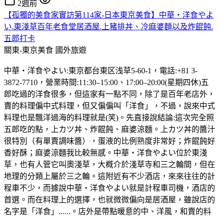
2週前
【孤獨的美食家實訪第114家-日本東京美食】中華・洋食やよ
い.東淺草百年老食堂居酒屋.上豬排丼、冷麻婆麵以及炸餛飩.
五郎打卡
關東-東京美食
國外旅遊
中華・洋食やよい:東京都台東区浅草5-60-1，電話:+81 3-
3872-7710，營業時間:11:30–15:00、17:00–20:00(星期四休)五
郎吃過的洋食很多，但這家有一點不同，除了是百年老店外，
賣的料理偏中式料理，但又偏偏叫「洋食」，不過，說來中式
料理也是飄洋過海的料理就是(笑)。先直接說結論:這次完全照
五郎吃的點，上カツ丼、炸餛飩、麻婆涼麵。上カツ丼的醬汁
很特別（有單賣調味醬），蛋液的比例熟度非常好；炸餛飩好
香好酥；麻婆涼麵我比較無感。中華・洋食やよい位於東淺
草，也有人管它叫奧淺草，大概介於淺草寺和三之輪間，但在
地理的分類上屬於三之輪。這附近有不少酒店，來來往往的計
程車不少，而據說中華・洋食やよい就是計程車司機，酒店的
首選。而在料理上的選擇，也就微微偏向是居酒屋，雖說店的
名字是「洋食」......。店外是帶點暖意的中、洋風，和賣的料