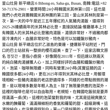
釜山灶房 新平總店:6 Bibong-ro, Saha-gu, Busan, 南韓:電話:+82
50-71376-2901，營業時間:24小時韓國米其林第11回，這也是
我們小虎吃貨團韓國米其林團的第三回，釜山米其林則是第一
次，第一天的中午是近三五年爆紅的人氣豬肉湯飯，還得到
2025-26連續兩年的米其林必比登。直接說結論:餐廳基本上只
有韓國人的米其林必比登豬肉湯飯，湯頭非常好，不過豬肉都
是冷凍肉片，血腸非常好吃，特色是可以加鐵盤炒豬肉。
釜山灶房 新平總店位於乙淑島的東邊，捷運新平站附近，門
口的巴士站就有一整排的櫻花超美。查了一下，這家店韓文原
名 정짓간，意指小廚房，好像開在2011年，但迅速以熬兩天
的純白豬肉湯擄獲人心，加上同樣好評的血腸和鐵盤炒豬肉
片，泡菜、咖啡無限續，同時有營業24小時(其實這類的店，
韓國很多都24小時)，更在2025年得到米其林必比登。用餐環
境相較一些豬肉湯飯的老店舒適得多，同樣的也帶點微微的潮
意，是以現場多數是年輕人為主。除了無限量供應的泡菜外，
這裡的咖啡也是可以自由取用。老規矩，在韓國吃飯就是要弄
得滿滿一桌(笑)，這裡的泡菜蠻對我的味，尤其是這碗爽脆又
水嫩的醃蘿蔔，滿滿辣椒粉的香氣和蘿蔔的甜，超級涮嘴。這
湯說純白，也沒覺得特別白，第一口是好喝的，但要說它多特