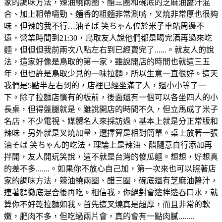
家的調味方法，辣油繞兩圈、醋三圈和碗底的芝麻油醬汁混
合、加上粗帶嚼勁、麵香的粗麵非常涮嘴，叉燒非常厚也很夠
味，但辣的我不行…油そば 笑ちゃん位於米子車站周邊不
遠，營業時間到21:30，鳥取友人說他們都是喝完酒再過來吃
麵，但但但我前兩次八點左右到已經賣完了......。就友人的說
法，這家好像是鳥取的第一家，雖說開店的時間也就這三五
年，但也許是鳥取少見的一味拉麵，所以生意一直很好。這天
我們是5點半左右到的，店裡已經坐滿了人，還小小等了一
下。除了拉麵店慣有的板前，後面還有一個可以各坐四人的小
長桌，但得盤腿就是。雖說開店的時間不久，但立馬成了米子
名店，不少電視、媒體名人來採訪過。基本上就是分正常版和
辣味，另外就是叉燒加量，選擇算是相對簡單。桌上放著一張
油そば 笑ちゃん的吃法，理論上是辣油、醋隨意自行添加再
拌開，友人開玩笑說，這不就是台灣的傻瓜麵。想想，好想真
的差不多.......。如果你不放心自己加，第一次來也可以照著店
家的調味方法，辣油繞兩圈、醋三圈，碗底還有芝麻油醬汁，
連著麵徹底混合後再吃。相信我，你絕對會邊拌邊吞口水，就
算你不好乾拉麵如我。首先這叉燒真是超厚，而且非常的軟
嫩，肥肉不多，但吃過兩片會，真的會有一點肉膩........