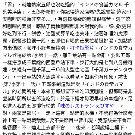
「胃」，就連這家五郎也沒吃過的「インドの食堂カマル 千
葉美浜店」，五郎粉粉們，你記得這家店嗎?先說結論:這家印
度咖哩的種類非常多…. ，有選擇障礙的應該很痛苦。選了饢
和咖哩的套餐，瞎點了兩種咖哩都非常對我的味，饢Q軟更是
好吃到不行，餅香、油甜就算單吃也美味、沾著咖哩如虎添
翼。配餐沙拉很一般，五郎也有喝的芒果拉希挺好喝，加點的
肉串偏乾，咖哩小籠包頗特別。
打卡短影片
。インドの食堂カ
マル登場於第7季第十一話，離千葉站有一點距離，要跟五郎
一樣搭京成千葉線的西登戶站下車，步行大約是七到八分鐘可
達。這裡有一個千葉上千戶的大型住宅區「千葉ガーデンタウ
ン」，一出車站的大馬路就可以看見。如果你有印象，該集
(第7季第十一話)，五郎來到這就是受「インドの食堂カマ
ル」的老闆所託，本來五郎想留下來吃印度咖哩，但那時是非
營業時間所以五郎沒吃到，於是下樓才發現早就分享過的，足
以進入我的五郎排行榜的「
味のレストラン えびすや
」。
對，兩家是鄰居。一走上這有一點暗的木梯，不曉得為什麼精
神上有一點戰戰競競...要不是節目中曾出現，我應該是不會走
進餐廳。不，連走上去都不會.....。後來，老闆說樓上樓下，
掛在牆上的畫都是他畫的。餐廳有一點昏暗，有一點老餐廳的