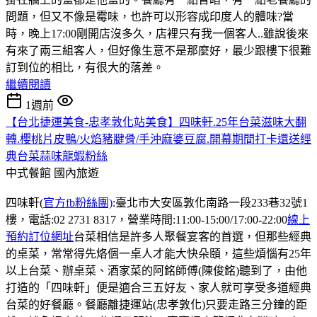
問題，但又不像是霉味，也許可以形容成印度人的體味?當
時，晚上17:00剛開店沒多久，店裡只有我一個客人..雖說後來
有來了兩三組客人，但好像生意不是那麼好，最少跟樓下很難
訂到位的相比，有很大的落差。
繼續閱讀
1週前
【台北捷運美食-忠孝敦化站美食】四味軒.25年台菜滋味大翻
轉.櫻桃片皮鴨/火焰豬腱骨/手沖麻婆豆腐.開幕期間打卡還送經
典台菜蒜味龍蝦粉絲
中式餐館
國內旅遊
四味軒(
官方fb粉絲團)
:臺北市大安區敦化南路一段233巷32號1
樓，電話:02 2731 8317，營業時間:11:00-15:00/17:00-22:00
線上
預約訂位網址
台菜相信是許多人聚餐宴客的首選，但那些經典
的桌菜，常常得先烙個一桌人才能大快朵頤，這些煩惱有25年
以上台菜、辦桌菜、酒家菜的阿銘師傅(陳俊銘)聽到了，由他
打造的「四味軒」便是適合三五好友、家人就可享受多道經典
台菜的好餐廳。餐廳離捷運站(忠孝敦化)只要走路三分鐘的距