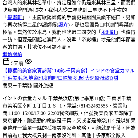
台灣人的米其林名單中，肯定是如今仍是米其林三星，而我們
吃貨團曾開過4.5次，我個人從二星吃到三星吃不下十次的
「
譽瓏軒
」，主廚歐陽師傅的手藝更是讓團員讚不絕口，另如
今再次摘得二星的譚師傳(
譚卉
)，那也是團員口中澳門粵菜的
極品。當然位於本島，我們也吃過三四次的「
永利軒
」也值得
一訪。但要是問起老澳門人，沒準「帝影樓」才是他們年節宴
客的首選，其地位不可謂不高。
繼續閱讀
5天前
【孤獨的美食家實訪第114家-千葉美食】インドの食堂カマル
千葉美浜店.地道印度咖哩口味繁多.超 大烤饢酥軟Q甜
關東－千葉縣
國外旅遊
インドの食堂カマル 千葉美浜店(第七季第11話):千葉県千葉
市美浜区幸町１丁目１８−1，電話:+81432462555，營業時
間:11:00–15:00/17:00–22:00我沒細數，但孤獨美食家五郎除了
東京都外，跑最勤的應該是千葉，又或者是神奈川。是以如果
要整理一篇單一縣的孤獨美食家全攻略，可能就是千葉，因為
目前為止我大概只剩一兩家沒吃到，其他十多家都全數入