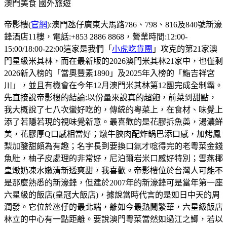
澳門美食
國外旅遊
帝影樓(
官網
):澳門氹仔廣東大馬路786、798、816及840號新濠
鋒酒店11樓，電話:+853 2886 8868，營業時間:12:00-
15:00/18:00-22:00這家是我們「
小虎吃貨團
」攻克的第21家澳
門星級米其林，而在最新版的2026澳門米其林21家中，也僅剩
2026新入榜的「當奧豐素1890」及2025年入榜的「鮨吉祥宮
川」，並且有機會在今年12月澳門米其林第12團完成全制霸。
先直接說帝影樓的結論:以份量來說真的超飽，前菜到甜點，
我大概說了七八次蠻好吃的，傳統的粵菜上，在食材、味覺上
添了若隱若現的視味覺新意。最喜歡的是花膠拆魚𡙡，湯濃鮮
美，花膠厚Q口感相當好；燉牛脥肉配炸鍋巴添口感，加烤鳳
梨加酸甜頗為有趣；名字長到要換口氣才唸得完的老粵菜金錢
魚肚，柚子皮處理的非常好，尼泊爾岩米口感好特別；雪燕椰
皇燉奶凍水嫩清新透爽甜，我喜歡。帝影樓位於台灣人可能不
是那麼熟悉的新濠鋒，但建於2007年的新濠鋒可是當年第一座
六星級的飯店(皇冠大飯店)，據說當時代言的是如日中天的周
潤發。它位於氹仔的最北端，離如今最熱鬧繁華，六星級飯店
林立的中心有一點距離。要說澳門粵菜當然如過江之鯽，若以