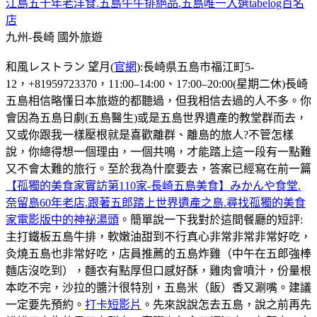
江島五十年老洋食.五島牛牛排絕品.五島唯一入選tabelog百名
店
九州-長崎
國外旅遊
和風レストラン 望月(
官網
):長崎県五島市福江町5-
12，+81959723370，11:00–14:00、17:00–20:00(星期二休)長崎
五島相信略懂日本旅遊的都聽過，但我相信去過的人不多。你
會因為五島日劇(五島醫生)或是五島世界遺產的教堂群而去，
又或你跟我一樣壓根就是喜歡離群、離島的旅人?不管怎樣
說，你總得想一個理由，一個共鳴，才能踏上這一段有一點難
又不會太難的旅行。至於我為什麼要去，答案已經寫在前一篇
【孤獨的美食家實訪第110家-長崎五島美食】みかんや食堂.
奈留島60年老店.跟著五郎踏上世界遺產之島.尋找孤獨的美食
家電影版中的神祕湯頭
。簡單說一下我對於這間餐廳的短評:
主打鐵板五島牛排，軟嫩油甜到不行真心非常非常非常好吃，
灸燒五島也非常好吃，店員推薦的五島炸雞（中午在五郎強棒
麵店沒吃到），麵衣有點厚但口感好酥，雞肉會噴汁，份量根
本吃不完，沙拉的醬汁很特別，五島米（飯）香又涮嘴。建議
一定要先預約。
打卡短影片
。先來說說怎去五島，說之前再先