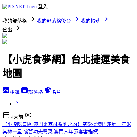
登入
我的部落格
我的部落格後台
我的帳號
登出
【小虎食夢網】台北捷運美食
地圖
相簿
部落格
名片
4天前
【小虎吃貨團-澳門米其林系列之24】帝影樓澳門連續十年米
其林一星.懷舊功夫粵菜.澳門人年節宴客指標