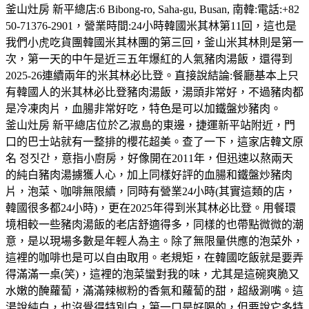
釜山灶房 新平總店:6 Bibong-ro, Saha-gu, Busan, 南韓:電話:+82
50-71376-2901，營業時間:24小時韓國米其林第11回，這也是
我們小虎吃貨團韓國米其林團的第三回，釜山米其林則是第一
次，第一天的中午是近三五年爆紅的人氣豬肉湯飯，還得到
2025-26連續兩年的米其林必比登。直接說結論:餐廳基本上只
有韓國人的米其林必比登豬肉湯飯，湯頭非常好，不過豬肉都
是冷凍肉片，血腸非常好吃，特色是可以加鐵盤炒豬肉。
釜山灶房 新平總店位於乙淑島的東邊，捷運新平站附近，門
口的巴士站就有一整排的櫻花超美。查了一下，這家店韓文原
名 정짓간，意指小廚房，好像開在2011年，但迅速以熬兩天
的純白豬肉湯擄獲人心，加上同樣好評的血腸和鐵盤炒豬肉
片，泡菜、咖啡無限續，同時有營業24小時(其實這類的店，
韓國很多都24小時)，更在2025年得到米其林必比登。用餐環
境相較一些豬肉湯飯的老店舒適得多，同樣的也帶點微微的潮
意，是以現場多數是年輕人為主。除了無限量供應的泡菜外，
這裡的咖啡也是可以自由取用。老規矩，在韓國吃飯就是要弄
得滿滿一桌(笑)，這裡的泡菜蠻對我的味，尤其是這碗爽脆又
水嫩的醃蘿蔔，滿滿辣椒粉的香氣和蘿蔔的甜，超級涮嘴。這
湯說純白，也沒覺得特別白，第一口是好喝的，但要說它多特