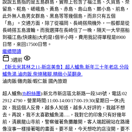
說說五島指的是五島群島，實際上包含了福江島、久賀島、奈
留島、椛島、嵯峨島、黃島、赤島、島山島、蕨小島、前島，
此外無人島男女群島、黑島等等幾個島，而非只有五個
「島」。交通方面，除了從福岡、長崎搭飛機外，一般都是從
長崎搭五島渡輪。而我選擇在長崎住了一晚，隔天一大早搭船
到福江島(快速船)大約是1個半小時，費用我記得單程是8900
日幣，來回17500日幣。
繼續閱讀
3週前
【新北米其林之11-新店美食】超人鱸魚.新年三十年老店.分段
鱸魚湯.滷肉飯.柴燒豬腳.精緻小菜翻身.
滷肉飯/雞肉飯/蝦仁飯
國內旅遊
超人鱸魚(
fb粉絲團
):新北市新店區北新路一段349號，電話:02
2912 4790，營業時間:11:00-14:00/17:00-19:30(星期日一休)先
說，我這個人反骨，越多人知道，越多人好評的，我越不想
去。再說，我不太喜歡鱸魚湯….，我對它的印象只有好幾年
前，清晨龍山寺前，警察催著魚攤離開，客人端起碗站在路邊
像沒事一樣接著喝的畫面。要不是，今天想吃的店沒開，要不