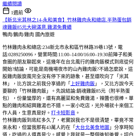
繼續閱讀
1週前
【新北米其林之14-永和美食】竹林雞肉永和總店.半熟蛋包銷
魂雞飯85元大碗滿意.雞湯免費續
鴨肉/鵝肉/雞肉
國內旅遊
竹林雞肉永和總店:234新北市永和區竹林路39巷13號，電
話:0289250096，營業時間:11:00–14:00/16:00–19:30前陣子和美
食圈的朋友聊起來，這幾年在台北風行的雞肉飯模式到底從何
開始?結論，可能是南機場夜市的山內雞肉飯?不過怎麼說，這
股雞肉飯旋風完全沒有停下來的跡象，甚至還吹向了「米其
林」，比方說之前我分享過的「
上好雞肉飯
」，又比方說今天
要聊的「竹林雞肉飯」。先說結論:銷魂雞飯85元（附半熟蛋
包），份量蠻厚的，還有高麗菜和免費雞湯，辣醬也很棒。單
點的雞肉和紹興雞湯也不錯。一家小吃店，光外場就十來個工
作人員，生意真是好。
打卡短影音
。
竹林雞肉飯到底紅多久了，老實說我也不是很清楚，畢竟不常
來永和，但當我那有43萬人的在「
大台北美食地圖
」分享時知
道，吃過的人還真是少。感覺上我就是一整個後知後覺。坦白