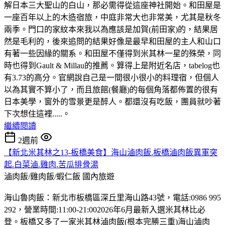
解日本三大聖山的白山，那必需得從這座神社開始。和田屋是
一座百年以上的木造宿旅，中庭非常大也非常美，尤其是秋冬
兩季。門口的家紋本來我以為應該是加賀(前田家)的，結果居
然是毛利的，後來追問的結果好像是最早和田屋的主人和山口
有著一些因緣的關系。和田屋不僅得到米其林一星的殊榮，同
時也得到Gault & Millau的推薦。算得上是附近名店，tabelog也
有3.73的高分。官網說自己是一間很小很小的料理宿，但個人
以為其實不算小了，而且旅館(餐廳)的每個角落都佈置的很有
日本美學，窗外的雪景更是醉人。都還沒有吃飯，團員就吵著
下次想住這裡.....。
繼續閱讀
2週前
【新北米其林之13-板橋美食】海山滷肉飯.板橋滷肉飯異軍突
起.白菜滷.雞肉.苦瓜排骨湯
滷肉飯/雞肉飯/蝦仁飯
國內旅遊
海山魯肉飯：新北市板橋區深丘里海山路43號，電話:0986 995
292，營業時間:11:00-21:002026年6月最新入選米其林比必
登。板橋又多了一家米其林滷肉飯(根本完勝三重)海山滷肉