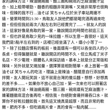
家的調味方法，辣油繞兩圈、醋三圈和碗底的芝麻油醬汁混
合、加上粗帶嚼勁、麵香的粗麵非常涮嘴，叉燒非常厚也很夠
味，但辣的我不行…油そば 笑ちゃん位於米子車站周邊不
遠，營業時間到21:30，鳥取友人說他們都是喝完酒再過來吃
麵，但但但我前兩次八點左右到已經賣完了......。就友人的說
法，這家好像是鳥取的第一家，雖說開店的時間也就這三五
年，但也許是鳥取少見的一味拉麵，所以生意一直很好。這天
我們是5點半左右到的，店裡已經坐滿了人，還小小等了一
下。除了拉麵店慣有的板前，後面還有一個可以各坐四人的小
長桌，但得盤腿就是。雖說開店的時間不久，但立馬成了米子
名店，不少電視、媒體名人來採訪過。基本上就是分正常版和
辣味，另外就是叉燒加量，選擇算是相對簡單。桌上放著一張
油そば 笑ちゃん的吃法，理論上是辣油、醋隨意自行添加再
拌開，友人開玩笑說，這不就是台灣的傻瓜麵。想想，好想真
的差不多.......。如果你不放心自己加，第一次來也可以照著店
家的調味方法，辣油繞兩圈、醋三圈，碗底還有芝麻油醬汁，
連著麵徹底混合後再吃。相信我，你絕對會邊拌邊吞口水，就
算你不好乾拉麵如我。首先這叉燒真是超厚，而且非常的軟
嫩，肥肉不多，但吃過兩片會，真的會有一點肉膩........