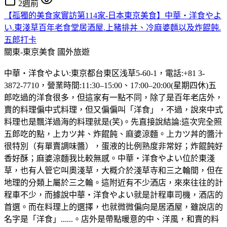
2週前
【孤獨的美食家實訪第114家-日本東京美食】中華・洋食やよ
い.東淺草百年老食堂居酒屋.上豬排丼、冷麻婆麵以及炸餛飩.
五郎打卡
關東-東京美食
國外旅遊
中華・洋食やよい:東京都台東区浅草5-60-1，電話:+81 3-
3872-7710，營業時間:11:30–15:00、17:00–20:00(星期四休)五
郎吃過的洋食很多，但這家有一點不同，除了是百年老店外，
賣的料理偏中式料理，但又偏偏叫「洋食」，不過，說來中式
料理也是飄洋過海的料理就是(笑)。先直接說結論:這次完全照
五郎吃的點，上カツ丼、炸餛飩、麻婆涼麵。上カツ丼的醬汁
很特別（有單賣調味醬），蛋液的比例熟度非常好；炸餛飩好
香好酥；麻婆涼麵我比較無感。中華・洋食やよい位於東淺
草，也有人管它叫奧淺草，大概介於淺草寺和三之輪間，但在
地理的分類上屬於三之輪。這附近有不少酒店，來來往往的計
程車不少，而據說中華・洋食やよい就是計程車司機，酒店的
首選。而在料理上的選擇，也就微微偏向是居酒屋，雖說店的
名字是「洋食」......。店外是帶點暖意的中、洋風，和賣的料