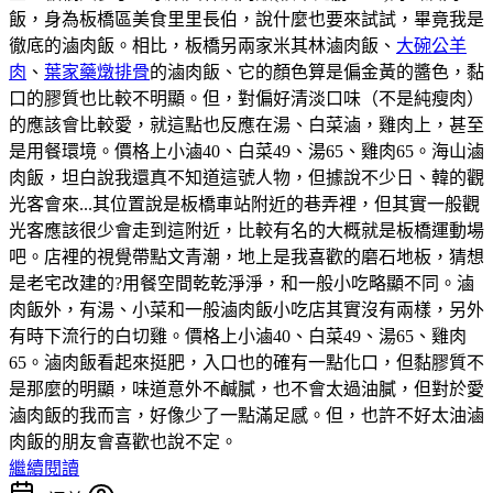
飯，身為板橋區美食里里長伯，說什麼也要來試試，畢竟我是
徹底的滷肉飯。相比，板橋另兩家米其林滷肉飯、
大碗公羊
肉
、
葉家藥燉排骨
的滷肉飯、它的顏色算是偏金黃的醬色，黏
口的膠質也比較不明顯。但，對偏好清淡口味（不是純瘦肉）
的應該會比較愛，就這點也反應在湯、白菜滷，雞肉上，甚至
是用餐環境。價格上小滷40、白菜49、湯65、雞肉65。海山滷
肉飯，坦白說我還真不知道這號人物，但據說不少日、韓的觀
光客會來...其位置說是板橋車站附近的巷弄裡，但其實一般觀
光客應該很少會走到這附近，比較有名的大概就是板橋運動場
吧。店裡的視覺帶點文青潮，地上是我喜歡的磨石地板，猜想
是老宅改建的?用餐空間乾乾淨淨，和一般小吃略顯不同。滷
肉飯外，有湯、小菜和一般滷肉飯小吃店其實沒有兩樣，另外
有時下流行的白切雞。價格上小滷40、白菜49、湯65、雞肉
65。滷肉飯看起來挺肥，入口也的確有一點化口，但黏膠質不
是那麼的明顯，味道意外不鹹膩，也不會太過油膩，但對於愛
滷肉飯的我而言，好像少了一點滿足感。但，也許不好太油滷
肉飯的朋友會喜歡也說不定。
繼續閱讀