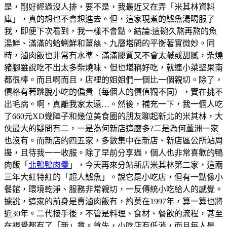
是，剛好經過沒人排，要不是，我最近又在弄「米其林資料
庫」，真的想也不會想進去。但，這家現煮的鱸魚湯喝服了
我，即便下次看到，我一樣不會點。結論:這碗久熬再熬的魚
湯鮮、滿滿的蛤蜊鮮和薑𢇃、九層塔間的平衡著實微妙。同
時，滷肉飯也非常有水準、滿滿膠質又不會太鹹或甜膩，柴燒
豬腳雖說吃不出太多柴燒味、但也堪稱好吃，就連小菜埾果南
都很棒。而且啊而且，店裡的姐姐們一個比一個親切。除了，
價格有著跳脫小吃的偏貴（每個人的價值觀不同），實在挑不
出毛病。啊，真離我家太遠…。然後，補充一下，我一個人吃
了660元XD幾陣子和幾位美食圈的朋友聊起新北的米其林，大
伙最大的疑問有二，一是為何新店這麼多?二是為何蘆洲一家
也沒有。而新店的四五家，多數集中在新店、新店區公所站周
邊，且待我一一收服。除了早前分享過，個人也非常喜歡的鴨
肉飯「
北鴨鴨肉羹
」，今天再來分站新店米其林第二家，這兩
三年大紅特紅的「超人鱸魚」。說它是小吃店，但有一點像小
餐館，環境乾淨、服務非常親切，一反傳統小吃給人的感覺。
據說，這家的前身是賣滷肉飯有，約莫在1997年，算一算也將
近30年。二代接手後，不管是料理、食材、餐飲的流程，甚至
在視覺都有了「新」意。首先，小吃店有低消，而且每人是