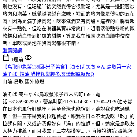
別也沒有，但喝過半後突然覺得它很耐喝，尤其是一邊配著炒
豬肉和泡菜，感覺越喝越有滋味，裡面的豬肉像是薄切的五花
肉，因為足滿了豬肉湯，吃來滋潤又有肉甜。這裡的血腸看起
來有一點乾，但吃在嘴裡其實非常爽口，咀嚼端帶點冬粉的微
軟糯和豬血恰到好處的甜糯，算是我在韓國吃過血腸中佼佼
者，單吃或是泡在豬肉湯都很不錯。
繼續閱讀
1週前
【鳥取印象第135回-米子美食】油そば 笑ちゃん.鳥取第一家
油そば .辣油.醋拌麵樂趣多.叉燒超厚麵超Q
山陰-鳥取
國外旅遊
油そば 笑ちゃん:鳥取県米子市末広町159，電
話:+81859302992，營業時間:11:30–14:30、17:00–21:30油そば
在日本也風行好幾年，甚至台灣也能嚐到，雖說我也吃過幾
家，但一直不是我的拉麵首選，跟我在日本不太愛吃「乾」的
拉麵有關，又或許我偏好有「湯」的拉麵。但，這家是鳥取友
人極力推薦，而且我去了三次都撲空.....。直接說結論:照著店