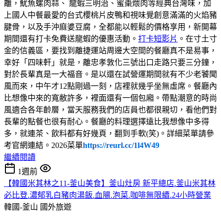
離，魷魚螺肉蒜、 龍蝦三明治、蜜棗煨肉等經典台灣味，加
上國人中餐最愛的台式櫻桃片皮鴨和視味覺創意滿滿的火焰豬
腱骨，以及手沖麻婆豆腐，全都能以輕鬆的價格享用，新開幕
期間還有打卡免費送龍蝦的優惠活動。
打卡短影片
。在寸土寸
金的信義區，要找到離捷運站周邊大空間的餐廳真不是易事，
幸好「四味軒」就是，離忠孝敦化三號出口走路只要三分鐘，
對於長輩真是一大福音。是以還在試營運期間就有不少老饕聞
風而來，中午才12點剛過一刻，店裡就幾乎坐無虛席。餐廳內
比想像中來的寬敝許多，裡面還有一個包廂。帶點潮意的時尚
風適合各年齡層，當天服務我們的店員也都很親切，看他們對
長輩的點餐也很有耐心。餐廳的料理選擇遠比我想像中多得
多，就連茶、飲料都有好幾頁，翻到手軟(笑)。詳細菜單請參
考官網連結。2026菜單
https://reurl.cc/1l4W49
繼續閱讀
1週前
【韓國米其林之11-釜山美食】釜山灶房 新平總店.釜山米其林
必比登.濃郁乳白豬肉湯飯.血腸.泡菜.咖啡無限續.24小時營業
韓國-釜山
國外旅遊