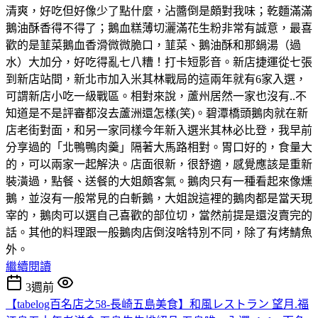
清爽，好吃但好像少了點什麼，沾醬倒是頗對我味；乾麵滿滿
鵝油酥香得不得了；鵝血糕薄切灑滿花生粉非常有誠意，最喜
歡的是韮菜鵝血香滑微微脆口，韮菜、鵝油酥和那鍋湯（過
水）大加分，好吃得亂七八糟！打卡短影音。新店捷運從七張
到新店站間，新北市加入米其林戰局的這兩年就有6家入選，
可謂新店小吃一級戰區。相對來說，蘆州居然一家也沒有..不
知道是不是評審都沒去蘆洲還怎樣(笑)。碧潭橋頭鵝肉就在新
店老街對面，和另一家同樣今年新入選米其林必比登，我早前
分享過的「北鴨鴨肉羹」隔著大馬路相對。胃口好的，食量大
的，可以兩家一起解決。店面很新，很舒適，感覺應該是重新
裝潢過，點餐、送餐的大姐頗客氣。鵝肉只有一種看起來像燻
鵝，並沒有一般常見的白斬鵝，大姐說這裡的鵝肉都是當天現
宰的，鵝肉可以選自己喜歡的部位切，當然前提是還沒賣完的
話。其他的料理跟一般鵝肉店倒沒啥特別不同，除了有烤鯖魚
外。
繼續閱讀
3週前
【tabelog百名店之58-長崎五島美食】和風レストラン 望月.福