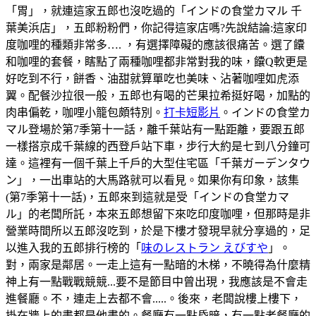
「胃」，就連這家五郎也沒吃過的「インドの食堂カマル 千
葉美浜店」，五郎粉粉們，你記得這家店嗎?先說結論:這家印
度咖哩的種類非常多…. ，有選擇障礙的應該很痛苦。選了饢
和咖哩的套餐，瞎點了兩種咖哩都非常對我的味，饢Q軟更是
好吃到不行，餅香、油甜就算單吃也美味、沾著咖哩如虎添
翼。配餐沙拉很一般，五郎也有喝的芒果拉希挺好喝，加點的
肉串偏乾，咖哩小籠包頗特別。
打卡短影片
。インドの食堂カ
マル登場於第7季第十一話，離千葉站有一點距離，要跟五郎
一樣搭京成千葉線的西登戶站下車，步行大約是七到八分鐘可
達。這裡有一個千葉上千戶的大型住宅區「千葉ガーデンタウ
ン」，一出車站的大馬路就可以看見。如果你有印象，該集
(第7季第十一話)，五郎來到這就是受「インドの食堂カマ
ル」的老闆所託，本來五郎想留下來吃印度咖哩，但那時是非
營業時間所以五郎沒吃到，於是下樓才發現早就分享過的，足
以進入我的五郎排行榜的「
味のレストラン えびすや
」。
對，兩家是鄰居。一走上這有一點暗的木梯，不曉得為什麼精
神上有一點戰戰競競...要不是節目中曾出現，我應該是不會走
進餐廳。不，連走上去都不會.....。後來，老闆說樓上樓下，
掛在牆上的畫都是他畫的。餐廳有一點昏暗，有一點老餐廳的