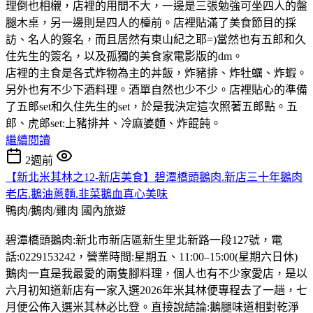
理倒也相櫬，店裡的用間不大，一邊是三張勉強可坐四人的盤
腿木桌，另一邊則是四人的檯前。店裡貼滿了美食節目的採
訪、名人的簽名，而且居然有東山紀之耶=)當然也有五郎和久
住先生的簽名，以及孤獨的美食家電影版的dm。
店裡的主食是各式炸物為主的丼飯，炸豬排、炸牡蠣、炸蝦。
另外也有不少下酒料理。酒單自然也少不少。店裡貼心的準備
了五郎set和久住先生的set，於是我決定這次照著五郎點。五
郎、虎郎set:上豬排丼、冷麻婆麵、炸餛飩。
繼續閱讀
2週前
【新北米其林之12-新店美食】碧潭橋頭鵝肉.新店三十年鵝肉
老店.鵝油蔥麵.韭菜鵝血真心美味
鴨肉/鵝肉/雞肉
國內旅遊
碧潭橋頭鵝肉:新北市新店區新生里北新路一段127號，電
話:0229153242，營業時間:星期五、11:00–15:00(星期六日休)
鵝肉一直是我最愛的兩隻腳料理，個人也有不少家愛店，是以
六月初知道新店有一家入選2026年米其林便專程去了一趟，七
月便公佈入選米其林必比登。直接說結論:鵝腿味道相對乾淨