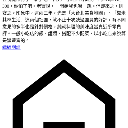
300，你怕了吧。老實說，一開始我也嚇一跳。但即來之，則
安之。印象中，這兩三年，光是「大台北美食地圖」、「靠米
其林生活」這兩個社團，就不止十次聽過團員的好評，有不同
意見的多半也是針對價格，純就料理的美味度當真近乎零負
評。一般小吃店的飯、麵類，搭配不少配菜，以小吃店來說算
是蠻豐富的。
繼續閱讀