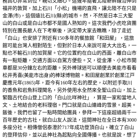
務真心非常到位，親切又細心。這幾年隨著北陸新幹線沿伸到
福井的敦賀，加上石川「小松」機場的直飛，讓北陸不在只是
金澤(市)，這個遠比石川(縣)的城市。然，不然是日本三大聖
山的白山或是白山市都不是國人熟知的。這次我們小虎吃貨團
特別在團長敝人在下考察後，決定帶大家去瞧瞧，除了走近
「白山」也安排了附近有150多年的餐旅館「和田屋」，這旅
館可能台灣人相對陌生，但對於日本人來說可是大大出名，一
點也不輸石川的加賀屋。它的位置約在白山的西面，離白山市
有一點矩離，交通方面以自駕方便些。又，從金澤、小松市開
車都是30分鐘左右的距離。另外棒球迷可以順便去美能市看看
松井秀喜(美能市出身)的棒球博物館。和田屋創業於創業江戸
慶應元年(1865)年，距今有160年左右的歷史，以附近手取川
的香魚和岩魚料理聞名，另外使用水全然來全聖山白山，加上
緊臨古代白山登上口的「白山比咩神社」，算是一家和當地人
文、土地結合的老料理宿。門口就是白山連峰的雪景。超美。
飯後，我們也留了一點時間給團員，參拜一下這座超過兩千一
百年歷史的古社，就白山友人說法，這間神社在全日本有3000
多座分社。相傳僧侶泰澄於717年成功登頂白山，確立了白山
的登拜信仰，並以此神社為起點向全國傳播。也就是說，想了