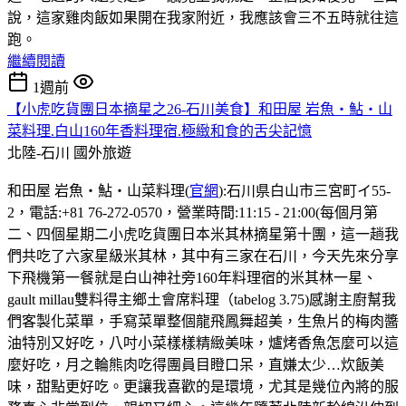
說，這家雞肉飯如果開在我家附近，我應該會三不五時就往這
跑。
繼續閱讀
1週前
【小虎吃貨團日本摘星之26-石川美食】和田屋 岩魚・鮎・山
菜料理.白山160年香料理宿.極緻和食的舌尖記憶
北陸-石川
國外旅遊
和田屋 岩魚・鮎・山菜料理(
官網
):石川県白山市三宮町イ55-
2，電話:+81 76-272-0570，營業時間:11:15 - 21:00(每個月第
二、四個星期二小虎吃貨團日本米其林摘星第十團，這一趟我
們共吃了六家星級米其林，其中有三家在石川，今天先來分享
下飛機第一餐就是白山神社旁160年料理宿的米其林一星、
gault millau雙料得主鄉土會席料理（tabelog 3.75)感謝主廚幫我
們客製化菜單，手寫菜單整個龍飛鳳舞超美，生魚片的梅肉醬
油特別又好吃，八吋小菜樣樣精緻美味，爐烤香魚怎麼可以這
麼好吃，月之輪熊肉吃得團員目瞪口呆，直嫌太少…炊飯美
味，甜點更好吃。更讓我喜歡的是環境，尤其是幾位內將的服