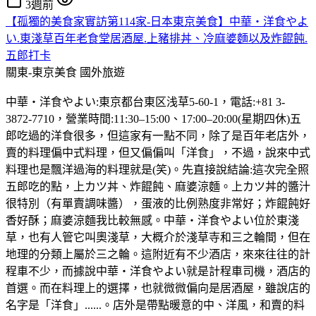
3週前
【孤獨的美食家實訪第114家-日本東京美食】中華・洋食やよ
い.東淺草百年老食堂居酒屋.上豬排丼、冷麻婆麵以及炸餛飩.
五郎打卡
關東-東京美食
國外旅遊
中華・洋食やよい:東京都台東区浅草5-60-1，電話:+81 3-
3872-7710，營業時間:11:30–15:00、17:00–20:00(星期四休)五
郎吃過的洋食很多，但這家有一點不同，除了是百年老店外，
賣的料理偏中式料理，但又偏偏叫「洋食」，不過，說來中式
料理也是飄洋過海的料理就是(笑)。先直接說結論:這次完全照
五郎吃的點，上カツ丼、炸餛飩、麻婆涼麵。上カツ丼的醬汁
很特別（有單賣調味醬），蛋液的比例熟度非常好；炸餛飩好
香好酥；麻婆涼麵我比較無感。中華・洋食やよい位於東淺
草，也有人管它叫奧淺草，大概介於淺草寺和三之輪間，但在
地理的分類上屬於三之輪。這附近有不少酒店，來來往往的計
程車不少，而據說中華・洋食やよい就是計程車司機，酒店的
首選。而在料理上的選擇，也就微微偏向是居酒屋，雖說店的
名字是「洋食」......。店外是帶點暖意的中、洋風，和賣的料