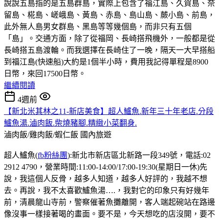
說說五島指的是五島群島，實際上包含了福江島、久賀島、奈
留島、椛島、嵯峨島、黃島、赤島、島山島、蕨小島、前島，
此外無人島男女群島、黑島等等幾個島，而非只有五個
「島」。交通方面，除了從福岡、長崎搭飛機外，一般都是從
長崎搭五島渡輪。而我選擇在長崎住了一晚，隔天一大早搭船
到福江島(快速船)大約是1個半小時，費用我記得單程是8900
日幣，來回17500日幣。
繼續閱讀
4週前
【新北米其林之11-新店美食】超人鱸魚.新年三十年老店.分段
鱸魚湯.滷肉飯.柴燒豬腳.精緻小菜翻身.
滷肉飯/雞肉飯/蝦仁飯
國內旅遊
超人鱸魚(
fb粉絲團
):新北市新店區北新路一段349號，電話:02
2912 4790，營業時間:11:00-14:00/17:00-19:30(星期日一休)先
說，我這個人反骨，越多人知道，越多人好評的，我越不想
去。再說，我不太喜歡鱸魚湯….，我對它的印象只有好幾年
前，清晨龍山寺前，警察催著魚攤離開，客人端起碗站在路邊
像沒事一樣接著喝的畫面。要不是，今天想吃的店沒開，要不