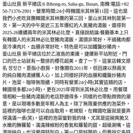
釜山灶房 新平總店:6 Bibong-ro, Saha-gu, Busan, 南韓:電話:+82
50-71376-2901，營業時間:24小時韓國米其林第11回，這也是
我們小虎吃貨團韓國米其林團的第三回，釜山米其林則是第一
次，第一天的中午是近三五年爆紅的人氣豬肉湯飯，還得到
2025-26連續兩年的米其林必比登。直接說結論:餐廳基本上只
有韓國人的米其林必比登豬肉湯飯，湯頭非常好，不過豬肉都
是冷凍肉片，血腸非常好吃，特色是可以加鐵盤炒豬肉。
釜山灶房 新平總店位於乙淑島的東邊，捷運新平站附近，門
口的巴士站就有一整排的櫻花超美。查了一下，這家店韓文原
名 정짓간，意指小廚房，好像開在2011年，但迅速以熬兩天
的純白豬肉湯擄獲人心，加上同樣好評的血腸和鐵盤炒豬肉
片，泡菜、咖啡無限續，同時有營業24小時(其實這類的店，
韓國很多都24小時)，更在2025年得到米其林必比登。用餐環
境相較一些豬肉湯飯的老店舒適得多，同樣的也帶點微微的潮
意，是以現場多數是年輕人為主。除了無限量供應的泡菜外，
這裡的咖啡也是可以自由取用。老規矩，在韓國吃飯就是要弄
得滿滿一桌(笑)，這裡的泡菜蠻對我的味，尤其是這碗爽脆又
水嫩的醃蘿蔔，滿滿辣椒粉的香氣和蘿蔔的甜，超級涮嘴。這
湯說純白，也沒覺得特別白，第一口是好喝的，但要說它多特