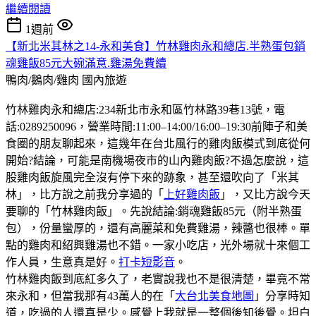
繼續閱讀
1週前
【新北米其林之14-永和美食】竹林雞肉永和總店.半熟蛋包銷
魂雞飯85元大碗滿意.雞湯免費續
鴨肉/鵝肉/雞肉
國內旅遊
竹林雞肉永和總店:234新北市永和區竹林路39巷13號，電
話:0289250096，營業時間:11:00–14:00/16:00–19:30前陣子和美
食圈的朋友聊起來，這幾年在台北風行的雞肉飯模式到底從何
開始?結論，可能是南機場夜市的山內雞肉飯?不過怎麼說，這
股雞肉飯旋風完全沒有停下來的跡象，甚至還吹向了「米其
林」，比方說之前我分享過的「
上好雞肉飯
」，又比方說今天
要聊的「竹林雞肉飯」。先說結論:銷魂雞飯85元（附半熟蛋
包），份量蠻厚的，還有高麗菜和免費雞湯，辣醬也很棒。單
點的雞肉和紹興雞湯也不錯。一家小吃店，光外場就十來個工
作人員，生意真是好。
打卡短影音
。
竹林雞肉飯到底紅多久了，老實說我也不是很清楚，畢竟不常
來永和，但當我那有43萬人的在「
大台北美食地圖
」分享時知
道，吃過的人還真是少。感覺上我就是一整個後知後覺。坦白