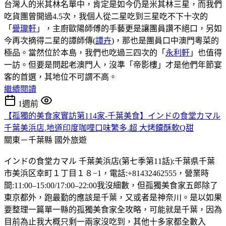
台灣人的米其林名單中，肯定是如今仍是米其林三星，而我們
吃貨團曾開過4.5次，我個人從二星吃到三星吃不下十次的
「
譽瓏軒
」，主廚歐陽師傅的手藝更是讓團員讚不絕口，另如
今再次摘得二星的譚師傳(
譚卉
)，那也是團員口中澳門粵菜的
極品。當然位於本島，我們也吃過三四次的「
永利軒
」也值得
一訪。但要是問起老澳門人，沒準「帝影樓」才是他們年節宴
客的首選，其地位不可謂不高。
繼續閱讀
1週前
【孤獨的美食家實訪第114家-千葉美食】インドの食堂カマル
千葉美浜店.地道印度咖哩口味繁多.超 大烤饢酥軟Q甜
關東－千葉縣
國外旅遊
インドの食堂カマル 千葉美浜店(第七季第11話):千葉県千葉
市美浜区幸町１丁目１８−1，電話:+81432462555，營業時
間:11:00–15:00/17:00–22:00我沒細數，但孤獨美食家五郎除了
東京都外，跑最勤的應該是千葉，又或者是神奈川。是以如果
要整理一篇單一縣的孤獨美食家全攻略，可能就是千葉，因為
目前為止我大概只剩一兩家沒吃到，其他十多家都全數入