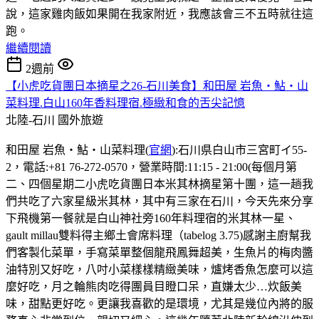
說，這家雞肉飯如果開在我家附近，我應該會三不五時就往這
跑。
繼續閱讀
2週前
【小虎吃貨團日本摘星之26-石川美食】和田屋 岩魚・鮎・山
菜料理.白山160年香料理宿.極緻和食的舌尖記憶
北陸-石川
國外旅遊
和田屋 岩魚・鮎・山菜料理(
官網
):石川県白山市三宮町イ55-
2，電話:+81 76-272-0570，營業時間:11:15 - 21:00(每個月第
二、四個星期二小虎吃貨團日本米其林摘星第十團，這一趟我
們共吃了六家星級米其林，其中有三家在石川，今天先來分享
下飛機第一餐就是白山神社旁160年料理宿的米其林一星、
gault millau雙料得主鄉土會席料理（tabelog 3.75)感謝主廚幫我
們客製化菜單，手寫菜單整個龍飛鳳舞超美，生魚片的梅肉醬
油特別又好吃，八吋小菜樣樣精緻美味，爐烤香魚怎麼可以這
麼好吃，月之輪熊肉吃得團員目瞪口呆，直嫌太少…炊飯美
味，甜點更好吃。更讓我喜歡的是環境，尤其是幾位內將的服