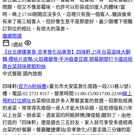
問題，但又不像是霉味，也許可以形容成印度人的體味?當
時，晚上17:00剛開店沒多久，店裡只有我一個客人..雖說後來
有來了兩三組客人，但好像生意不是那麼好，最少跟樓下很難
訂到位的相比，有很大的落差。
繼續閱讀
1週前
【台北捷運美食-忠孝敦化站美食】四味軒.25年台菜滋味大翻
轉.櫻桃片皮鴨/火焰豬腱骨/手沖麻婆豆腐.開幕期間打卡還送經
典台菜蒜味龍蝦粉絲
中式餐館
國內旅遊
四味軒(
官方fb粉絲團)
:臺北市大安區敦化南路一段233巷32號1
樓，電話:02 2731 8317，營業時間:11:00-15:00/17:00-22:00
線上
預約訂位網址
台菜相信是許多人聚餐宴客的首選，但那些經典
的桌菜，常常得先烙個一桌人才能大快朵頤，這些煩惱有25年
以上台菜、辦桌菜、酒家菜的阿銘師傅(陳俊銘)聽到了，由他
打造的「四味軒」便是適合三五好友、家人就可享受多道經典
台菜的好餐廳。餐廳離捷運站(忠孝敦化)只要走路三分鐘的距