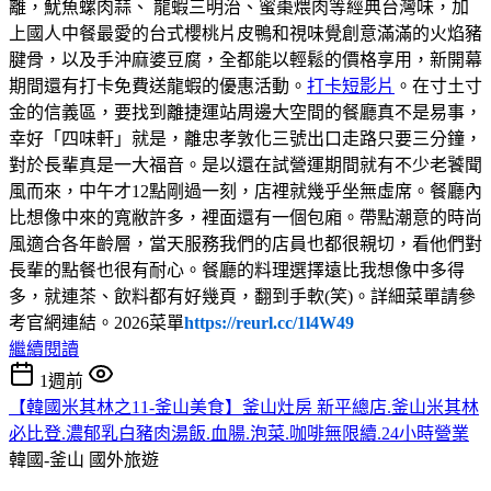
離，魷魚螺肉蒜、 龍蝦三明治、蜜棗煨肉等經典台灣味，加
上國人中餐最愛的台式櫻桃片皮鴨和視味覺創意滿滿的火焰豬
腱骨，以及手沖麻婆豆腐，全都能以輕鬆的價格享用，新開幕
期間還有打卡免費送龍蝦的優惠活動。
打卡短影片
。在寸土寸
金的信義區，要找到離捷運站周邊大空間的餐廳真不是易事，
幸好「四味軒」就是，離忠孝敦化三號出口走路只要三分鐘，
對於長輩真是一大福音。是以還在試營運期間就有不少老饕聞
風而來，中午才12點剛過一刻，店裡就幾乎坐無虛席。餐廳內
比想像中來的寬敝許多，裡面還有一個包廂。帶點潮意的時尚
風適合各年齡層，當天服務我們的店員也都很親切，看他們對
長輩的點餐也很有耐心。餐廳的料理選擇遠比我想像中多得
多，就連茶、飲料都有好幾頁，翻到手軟(笑)。詳細菜單請參
考官網連結。2026菜單
https://reurl.cc/1l4W49
繼續閱讀
1週前
【韓國米其林之11-釜山美食】釜山灶房 新平總店.釜山米其林
必比登.濃郁乳白豬肉湯飯.血腸.泡菜.咖啡無限續.24小時營業
韓國-釜山
國外旅遊