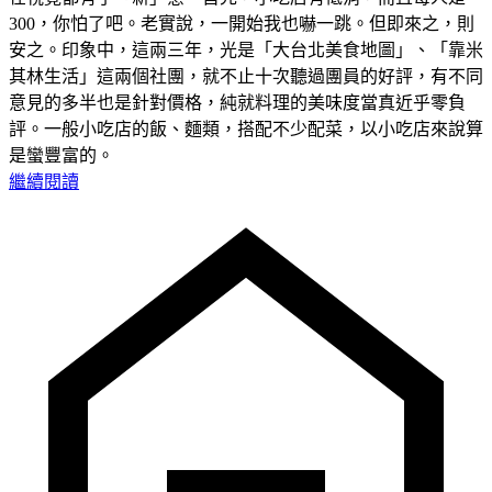
300，你怕了吧。老實說，一開始我也嚇一跳。但即來之，則
安之。印象中，這兩三年，光是「大台北美食地圖」、「靠米
其林生活」這兩個社團，就不止十次聽過團員的好評，有不同
意見的多半也是針對價格，純就料理的美味度當真近乎零負
評。一般小吃店的飯、麵類，搭配不少配菜，以小吃店來說算
是蠻豐富的。
繼續閱讀