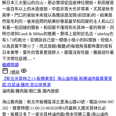
解日本三大聖山的白山，那必需得從這座神社開始。和田屋是
一座百年以上的木造宿旅，中庭非常大也非常美，尤其是秋冬
兩季。門口的家紋本來我以為應該是加賀(前田家)的，結果居
然是毛利的，後來追問的結果好像是最早和田屋的主人和山口
有著一些因緣的關系。和田屋不僅得到米其林一星的殊榮，同
時也得到Gault & Millau的推薦。算得上是附近名店，tabelog也
有3.73的高分。官網說自己是一間很小很小的料理宿，但個人
以為其實不算小了，而且旅館(餐廳)的每個角落都佈置的很有
日本美學，窗外的雪景更是醉人。都還沒有吃飯，團員就吵著
下次想住這裡.....。
繼續閱讀
2週前
【新北米其林之13-板橋美食】海山滷肉飯.板橋滷肉飯異軍突
起.白菜滷.雞肉.苦瓜排骨湯
滷肉飯/雞肉飯/蝦仁飯
國內旅遊
海山魯肉飯：新北市板橋區深丘里海山路43號，電話:0986 995
292，營業時間:11:00-21:002026年6月最新入選米其林比必
登。板橋又多了一家米其林滷肉飯(根本完勝三重)海山滷肉