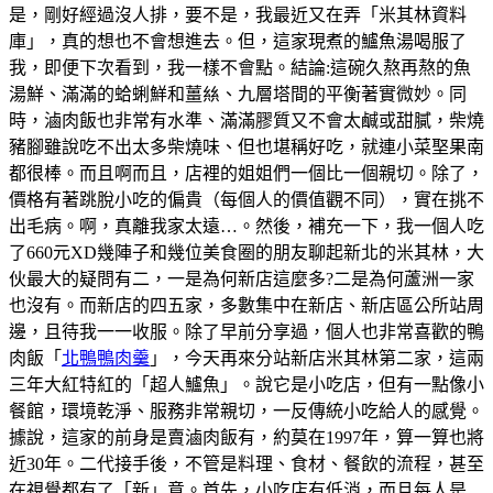
是，剛好經過沒人排，要不是，我最近又在弄「米其林資料
庫」，真的想也不會想進去。但，這家現煮的鱸魚湯喝服了
我，即便下次看到，我一樣不會點。結論:這碗久熬再熬的魚
湯鮮、滿滿的蛤蜊鮮和薑𢇃、九層塔間的平衡著實微妙。同
時，滷肉飯也非常有水準、滿滿膠質又不會太鹹或甜膩，柴燒
豬腳雖說吃不出太多柴燒味、但也堪稱好吃，就連小菜埾果南
都很棒。而且啊而且，店裡的姐姐們一個比一個親切。除了，
價格有著跳脫小吃的偏貴（每個人的價值觀不同），實在挑不
出毛病。啊，真離我家太遠…。然後，補充一下，我一個人吃
了660元XD幾陣子和幾位美食圈的朋友聊起新北的米其林，大
伙最大的疑問有二，一是為何新店這麼多?二是為何蘆洲一家
也沒有。而新店的四五家，多數集中在新店、新店區公所站周
邊，且待我一一收服。除了早前分享過，個人也非常喜歡的鴨
肉飯「
北鴨鴨肉羹
」，今天再來分站新店米其林第二家，這兩
三年大紅特紅的「超人鱸魚」。說它是小吃店，但有一點像小
餐館，環境乾淨、服務非常親切，一反傳統小吃給人的感覺。
據說，這家的前身是賣滷肉飯有，約莫在1997年，算一算也將
近30年。二代接手後，不管是料理、食材、餐飲的流程，甚至
在視覺都有了「新」意。首先，小吃店有低消，而且每人是