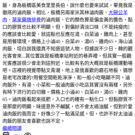
飯，身為板橋區美食里里長伯，說什麼也要來試試，畢竟我是
徹底的滷肉飯。相比，板橋另兩家米其林滷肉飯、
大碗公羊
肉
、
葉家藥燉排骨
的滷肉飯、它的顏色算是偏金黃的醬色，黏
口的膠質也比較不明顯。但，對偏好清淡口味（不是純瘦肉）
的應該會比較愛，就這點也反應在湯、白菜滷，雞肉上，甚至
是用餐環境。價格上小滷40、白菜49、湯65、雞肉65。海山滷
肉飯，坦白說我還真不知道這號人物，但據說不少日、韓的觀
光客會來...其位置說是板橋車站附近的巷弄裡，但其實一般觀
光客應該很少會走到這附近，比較有名的大概就是板橋運動場
吧。店裡的視覺帶點文青潮，地上是我喜歡的磨石地板，猜想
是老宅改建的?用餐空間乾乾淨淨，和一般小吃略顯不同。滷
肉飯外，有湯、小菜和一般滷肉飯小吃店其實沒有兩樣，另外
有時下流行的白切雞。價格上小滷40、白菜49、湯65、雞肉
65。滷肉飯看起來挺肥，入口也的確有一點化口，但黏膠質不
是那麼的明顯，味道意外不鹹膩，也不會太過油膩，但對於愛
滷肉飯的我而言，好像少了一點滿足感。但，也許不好太油滷
肉飯的朋友會喜歡也說不定。
繼續閱讀