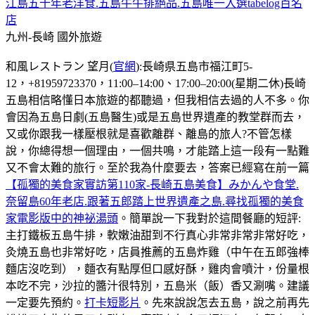
江島五十年老洋食.五島牛牛排絕品.五島唯一入選tabelog百名
店
九州-長崎
國外旅遊
和風レストラン 望月(
官網
):長崎県五島市福江町5-
12，+81959723370，11:00–14:00、17:00–20:00(星期二休)長崎
五島相信略懂日本旅遊的都聽過，但我相信去過的人不多。你
會因為五島日劇(五島醫生)或是五島世界遺產的教堂群而去，
又或你跟我一樣壓根就是喜歡離群、離島的旅人?不管怎樣
說，你總得想一個理由，一個共鳴，才能踏上這一段有一點難
又不會太難的旅行。至於我為什麼要去，答案已經寫在前一篇
【孤獨的美食家實訪第110家-長崎五島美食】みかんや食堂.
奈留島60年老店.跟著五郎踏上世界遺產之島.尋找孤獨的美食
家電影版中的神祕湯頭
。簡單說一下我對於這間餐廳的短評:
主打鐵板五島牛排，軟嫩油甜到不行真心非常非常非常好吃，
灸燒五島也非常好吃，店員推薦的五島炸雞（中午在五郎強棒
麵店沒吃到），麵衣有點厚但口感好酥，雞肉會噴汁，份量根
本吃不完，沙拉的醬汁很特別，五島米（飯）香又涮嘴。建議
一定要先預約。
打卡短影片
。先來說說怎去五島，說之前再先