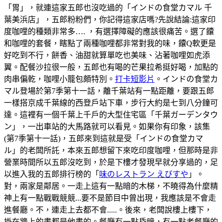
「胃」，就連這家五郎也沒吃過的「インドの食堂カマル 千
葉美浜店」，五郎粉粉們，你記得這家店嗎?先說結論:這家印
度咖哩的種類非常多…. ，有選擇障礙的應該很痛苦。選了饢
和咖哩的套餐，瞎點了兩種咖哩都非常對我的味，饢Q軟更是
好吃到不行，餅香、油甜就算單吃也美味、沾著咖哩如虎添
翼。配餐沙拉很一般，五郎也有喝的芒果拉希挺好喝，加點的
肉串偏乾，咖哩小籠包頗特別。
打卡短影片
。インドの食堂カ
マル登場於第7季第十一話，離千葉站有一點距離，要跟五郎
一樣搭京成千葉線的西登戶站下車，步行大約是七到八分鐘可
達。這裡有一個千葉上千戶的大型住宅區「千葉ガーデンタウ
ン」，一出車站的大馬路就可以看見。如果你有印象，該集
(第7季第十一話)，五郎來到這就是受「インドの食堂カマ
ル」的老闆所託，本來五郎想留下來吃印度咖哩，但那時是非
營業時間所以五郎沒吃到，於是下樓才發現早就分享過的，足
以進入我的五郎排行榜的「
味のレストラン えびすや
」。
對，兩家是鄰居。一走上這有一點暗的木梯，不曉得為什麼精
神上有一點戰戰競競...要不是節目中曾出現，我應該是不會走
進餐廳。不，連走上去都不會.....。後來，老闆說樓上樓下，
掛在牆上的畫都是他畫的。餐廳有一點昏暗，有一點老餐廳的