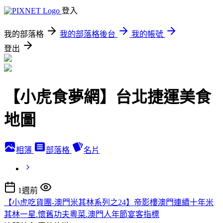
登入
我的部落格
我的部落格後台
我的帳號
登出
【小虎食夢網】台北捷運美食
地圖
相簿
部落格
名片
1週前
【小虎吃貨團-澳門米其林系列之24】帝影樓澳門連續十年米
其林一星.懷舊功夫粵菜.澳門人年節宴客指標