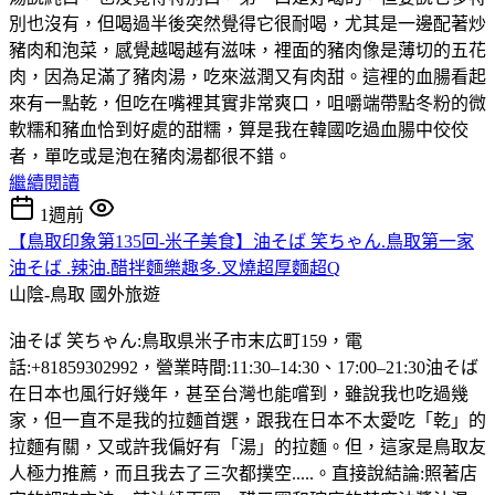
別也沒有，但喝過半後突然覺得它很耐喝，尤其是一邊配著炒
豬肉和泡菜，感覺越喝越有滋味，裡面的豬肉像是薄切的五花
肉，因為足滿了豬肉湯，吃來滋潤又有肉甜。這裡的血腸看起
來有一點乾，但吃在嘴裡其實非常爽口，咀嚼端帶點冬粉的微
軟糯和豬血恰到好處的甜糯，算是我在韓國吃過血腸中佼佼
者，單吃或是泡在豬肉湯都很不錯。
繼續閱讀
1週前
【鳥取印象第135回-米子美食】油そば 笑ちゃん.鳥取第一家
油そば .辣油.醋拌麵樂趣多.叉燒超厚麵超Q
山陰-鳥取
國外旅遊
油そば 笑ちゃん:鳥取県米子市末広町159，電
話:+81859302992，營業時間:11:30–14:30、17:00–21:30油そば
在日本也風行好幾年，甚至台灣也能嚐到，雖說我也吃過幾
家，但一直不是我的拉麵首選，跟我在日本不太愛吃「乾」的
拉麵有關，又或許我偏好有「湯」的拉麵。但，這家是鳥取友
人極力推薦，而且我去了三次都撲空.....。直接說結論:照著店