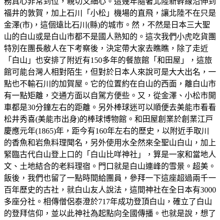
務真心非常到位，親切又細心。這幾年隨著北陸新幹線沿伸到
福井的敦賀，加上石川「小松」機場的直飛，讓北陸不在只是
金澤(市)，這個遠比石川(縣)的城市。然，不然是日本三大聖
山的白山或是白山市都不是國人熟知的。這次我們小虎吃貨團
特別在團長敝人在下考察後，決定帶大家去瞧瞧，除了走近
「白山」也安排了附近有150多年的餐旅館「和田屋」，這旅
館可能台灣人相對陌生，但對於日本人來說可是大大出名，一
點也不輸石川的加賀屋。它的位置約在白山的西面，離白山市
有一點矩離，交通方面以自駕方便些。又，從金澤、小松市開
車都是30分鐘左右的距離。另外棒球迷可以順便去美能市看看
松井秀喜(美能市出身)的棒球博物館。和田屋創業於創業江戸
慶應元年(1865)年，距今有160年左右的歷史，以附近手取川
的香魚和岩魚料理聞名，另外使用水全然來全聖山白山，加上
緊臨古代白山登上口的「白山比咩神社」，算是一家和當地人
文、土地結合的老料理宿。門口就是白山連峰的雪景。超美。
飯後，我們也留了一點時間給團員，參拜一下這座超過兩千一
百年歷史的古社，就白山友人說法，這間神社在全日本有3000
多座分社。相傳僧侶泰澄於717年成功登頂白山，確立了白山
的登拜信仰，並以此神社為起點向全國傳播。也就是說，想了