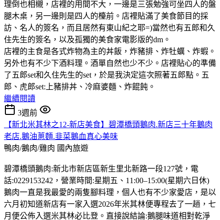
理倒也相櫬，店裡的用間不大，一邊是三張勉強可坐四人的盤
腿木桌，另一邊則是四人的檯前。店裡貼滿了美食節目的採
訪、名人的簽名，而且居然有東山紀之耶=)當然也有五郎和久
住先生的簽名，以及孤獨的美食家電影版的dm。
店裡的主食是各式炸物為主的丼飯，炸豬排、炸牡蠣、炸蝦。
另外也有不少下酒料理。酒單自然也少不少。店裡貼心的準備
了五郎set和久住先生的set，於是我決定這次照著五郎點。五
郎、虎郎set:上豬排丼、冷麻婆麵、炸餛飩。
繼續閱讀
3週前
【新北米其林之12-新店美食】碧潭橋頭鵝肉.新店三十年鵝肉
老店.鵝油蔥麵.韭菜鵝血真心美味
鴨肉/鵝肉/雞肉
國內旅遊
碧潭橋頭鵝肉:新北市新店區新生里北新路一段127號，電
話:0229153242，營業時間:星期五、11:00–15:00(星期六日休)
鵝肉一直是我最愛的兩隻腳料理，個人也有不少家愛店，是以
六月初知道新店有一家入選2026年米其林便專程去了一趟，七
月便公佈入選米其林必比登。直接說結論:鵝腿味道相對乾淨