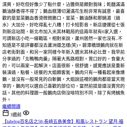
清爽，好吃但好像少了點什麼，沾醬倒是頗對我味；乾麵滿滿
鵝油酥香得不得了；鵝血糕薄切灑滿花生粉非常有誠意，最喜
歡的是韮菜鵝血香滑微微脆口，韮菜、鵝油酥和那鍋湯（過
水）大加分，好吃得亂七八糟！打卡短影音。新店捷運從七張
到新店站間，新北市加入米其林戰局的這兩年就有6家入選，
可謂新店小吃一級戰區。相對來說，蘆州居然一家也沒有..不
知道是不是評審都沒去蘆洲還怎樣(笑)。碧潭橋頭鵝肉就在新
店老街對面，和另一家同樣今年新入選米其林必比登，我早前
分享過的「北鴨鴨肉羹」隔著大馬路相對。胃口好的，食量大
的，可以兩家一起解決。店面很新，很舒適，感覺應該是重新
裝潢過，點餐、送餐的大姐頗客氣。鵝肉只有一種看起來像燻
鵝，並沒有一般常見的白斬鵝，大姐說這裡的鵝肉都是當天現
宰的，鵝肉可以選自己喜歡的部位切，當然前提是還沒賣完的
話。其他的料理跟一般鵝肉店倒沒啥特別不同，除了有烤鯖魚
外。
繼續閱讀
3週前
【tabelog百名店之58-長崎五島美食】和風レストラン 望月.福