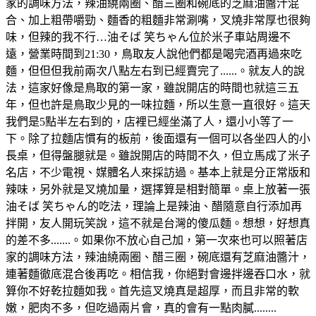
家的調味方法，辣油繞兩圈、醋三圈和碗底的芝麻油醬汁混
合、加上粗帶嚼勁、麵香的粗麵非常涮嘴，叉燒非常厚也很夠
味，但辣的我不行…油そば 笑ちゃん位於米子車站周邊不
遠，營業時間到21:30，鳥取友人說他們都是喝完酒再過來吃
麵，但但但我前兩次八點左右到已經賣完了......。就友人的說
法，這家好像是鳥取的第一家，雖說開店的時間也就這三五
年，但也許是鳥取少見的一味拉麵，所以生意一直很好。這天
我們是5點半左右到的，店裡已經坐滿了人，還小小等了一
下。除了拉麵店慣有的板前，後面還有一個可以各坐四人的小
長桌，但得盤腿就是。雖說開店的時間不久，但立馬成了米子
名店，不少電視、媒體名人來採訪過。基本上就是分正常版和
辣味，另外就是叉燒加量，選擇算是相對簡單。桌上放著一張
油そば 笑ちゃん的吃法，理論上是辣油、醋隨意自行添加再
拌開，友人開玩笑說，這不就是台灣的傻瓜麵。想想，好想真
的差不多.......。如果你不放心自己加，第一次來也可以照著店
家的調味方法，辣油繞兩圈、醋三圈，碗底還有芝麻油醬汁，
連著麵徹底混合後再吃。相信我，你絕對會邊拌邊吞口水，就
算你不好乾拉麵如我。首先這叉燒真是超厚，而且非常的軟
嫩，肥肉不多，但吃過兩片會，真的會有一點肉膩........