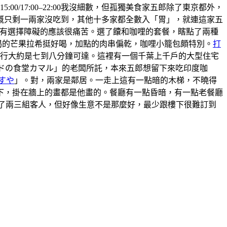
5:00/17:00–22:00我沒細數，但孤獨美食家五郎除了東京都外，
概只剩一兩家沒吃到，其他十多家都全數入「胃」，就連這家五
 ，有選擇障礙的應該很痛苦。選了饢和咖哩的套餐，瞎點了兩種
喝的芒果拉希挺好喝，加點的肉串偏乾，咖哩小籠包頗特別。
打
步行大約是七到八分鐘可達。這裡有一個千葉上千戶的大型住宅
ンドの食堂カマル」的老闆所託，本來五郎想留下來吃印度咖
すや
」。對，兩家是鄰居。一走上這有一點暗的木梯，不曉得
上樓下，掛在牆上的畫都是他畫的。餐廳有一點昏暗，有一點老餐廳
有來了兩三組客人，但好像生意不是那麼好，最少跟樓下很難訂到