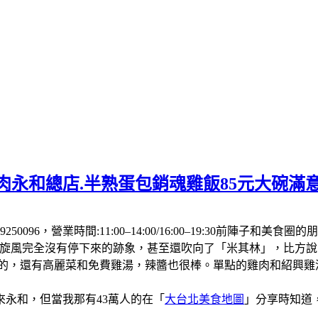
肉永和總店.半熟蛋包銷魂雞飯85元大碗滿
250096，營業時間:11:00–14:00/16:00–19:30前
飯旋風完全沒有停下來的跡象，甚至還吹向了「米其林」，比方
厚的，還有高麗菜和免費雞湯，辣醬也很棒。單點的雞肉和紹興
永和，但當我那有43萬人的在「
大台北美食地圖
」分享時知道