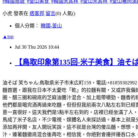
#韓國旅遊
#釜山美食
#韓國米其林
#釜山米其林
#釜山豬肉湯
小虎 發表在
痞客邦
留言
(0)
人氣(
)
個人分類：
韓國-釜山
▲top
Jul
30
Thu
2026
10:44
【鳥取印象第135回-米子美食】油そば
油そば 笑ちゃん:鳥取県米子市末広町159，電話:+81859302
麵首選，跟我在日本不太愛吃「乾」的拉麵有關，又或許我偏好有
圈、醋三圈和碗底的芝麻油醬汁混合、加上粗帶嚼勁、麵香的粗
他們都是喝完酒再過來吃麵，但但但我前兩次八點左右到已經賣完
意一直很好。這天我們是5點半左右到的，店裡已經坐滿了人
馬成了米子名店，不少電視、媒體名人來採訪過。基本上就是
添加再拌開，友人開玩笑說，這不就是台灣的傻瓜麵。想想，好想
汁，連著麵徹底混合後再吃。相信我，你絕對會邊拌邊吞口水，就