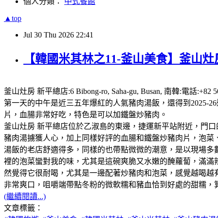
個人分類：
中式餐館
▲top
Jul
30
Thu
2026
22:41
【韓國米其林之11-釜山美食】釜山灶房
釜山灶房 新平總店:6 Bibong-ro, Saha-gu, Busan,
第一天的中午是近三五年爆紅的人氣豬肉湯飯，還得到2025
片，血腸非常好吃，特色是可以加鐵盤炒豬肉。
釜山灶房 新平總店位於乙淑島的東邊，捷運新平站附近，門口
豬肉湯擄獲人心，加上同樣好評的血腸和鐵盤炒豬肉片，泡菜、咖
湯飯的老店舒適得多，同樣的也帶點微微的潮意，是以現場多
裡的泡菜蠻對我的味，尤其是這碗爽脆又水嫩的醃蘿蔔，滿滿
然覺得它很耐喝，尤其是一邊配著炒豬肉和泡菜，感覺越喝越
非常爽口，咀嚼端帶點冬粉的微軟糯和豬血恰到好處的甜糯，
(繼續閱讀...)
文章標籤：