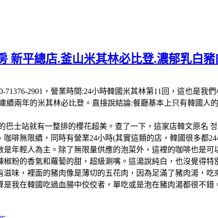
 新平總店.釜山米其林必比登.濃郁乳白豬肉
 南韓:電話:+82 50-71376-2901，營業時間:24小時韓國米其
-26連續兩年的米其林必比登。直接說結論:餐廳基本上只有韓國
的巴士站就有一整排的櫻花超美。查了一下，這家店韓文原名 정
啡無限續，同時有營業24小時(其實這類的店，韓國很多都24小
數是年輕人為主。除了無限量供應的泡菜外，這裡的咖啡也是可以
辣椒粉的香氣和蘿蔔的甜，超級涮嘴。這湯說純白，也沒覺得特
有滋味，裡面的豬肉像是薄切的五花肉，因為足滿了豬肉湯，吃
算是我在韓國吃過血腸中佼佼者，單吃或是泡在豬肉湯都很不錯