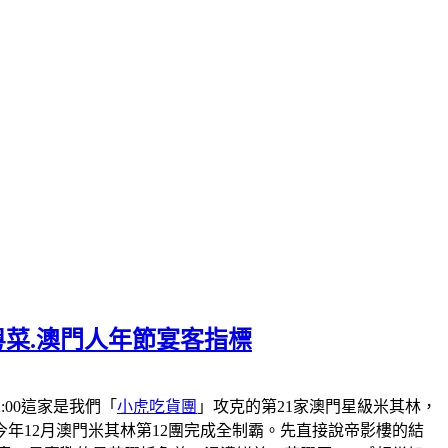
粵菜.澳門人年節宴客指標
-22:00這家是我們「
小虎吃貨團
」攻克的第21家澳門星級米其林，
會在今年12月澳門米其林第12團完成全制霸。先直接說帝影樓的結