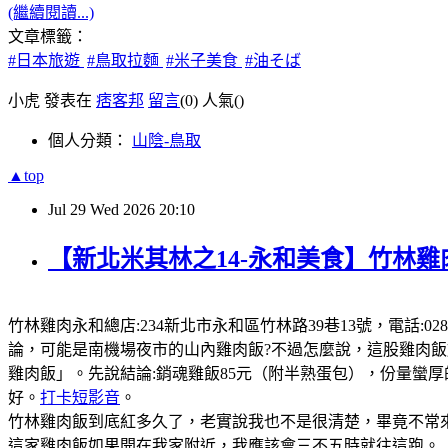
(繼續閱讀...)
文章標籤：
#日本旅遊
#鳥取拉麵
#米子美食
#油そば
小虎 發表在
痞客邦
留言
(0)
人氣(
)
個人分類：
山陰-鳥取
▲top
Jul
29
Wed
2026
20:10
【新北米其林之14-永和美食】竹林雞
竹林雞肉永和總店:234新北市永和區竹林路39巷13號，電話:0289
論，可能是南機場夜市的山內雞肉飯?不過怎麼說，這股雞肉
雞肉飯」。先說結論:銷魂雞飯85元（附半熟蛋包），份量蠻
好。
打卡短影音
。
竹林雞肉飯到底紅多久了，老實說我也不是很清楚，畢竟不常來
這家雞肉飯如果開在我家附近，我應該會三不五時就往這跑。