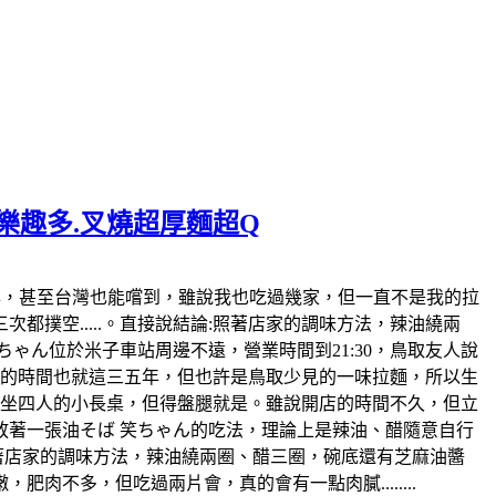
麵樂趣多.叉燒超厚麵超Q
日本也風行好幾年，甚至台灣也能嚐到，雖說我也吃過幾家，但一直不是我的拉
撲空.....。直接說結論:照著店家的調味方法，辣油繞兩
ゃん位於米子車站周邊不遠，營業時間到21:30，鳥取友人說
開店的時間也就這三五年，但也許是鳥取少見的一味拉麵，所以生
各坐四人的小長桌，但得盤腿就是。雖說開店的時間不久，但立
著一張油そば 笑ちゃん的吃法，理論上是辣油、醋隨意自行
照著店家的調味方法，辣油繞兩圈、醋三圈，碗底還有芝麻油醬
不多，但吃過兩片會，真的會有一點肉膩........