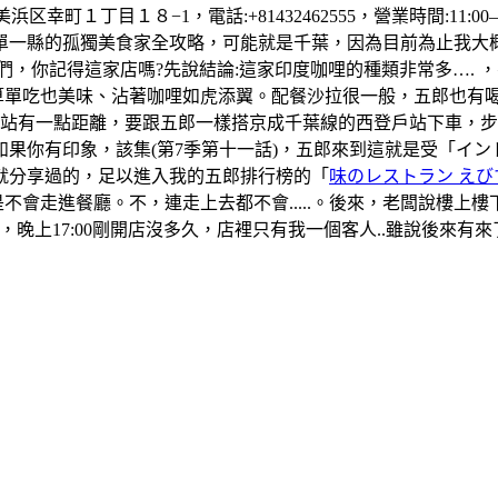
町１丁目１８−1，電話:+81432462555，營業時間:11:00–1
單一縣的孤獨美食家全攻略，可能就是千葉，因為目前為止我大
們，你記得這家店嗎?先說結論:這家印度咖哩的種類非常多….
算單吃也美味、沾著咖哩如虎添翼。配餐沙拉很一般，五郎也有
葉站有一點距離，要跟五郎一樣搭京成千葉線的西登戶站下車，
果你有印象，該集(第7季第十一話)，五郎來到這就是受「イ
就分享過的，足以進入我的五郎排行榜的「
味のレストラン えび
是不會走進餐廳。不，連走上去都不會.....。後來，老闆說樓
晚上17:00剛開店沒多久，店裡只有我一個客人..雖說後來