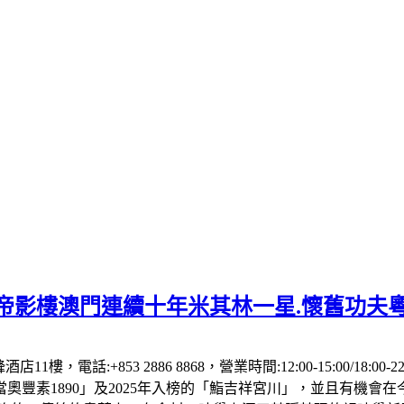
】帝影樓澳門連續十年米其林一星.懷舊功夫
1樓，電話:+853 2886 8868，營業時間:12:00-15:00/18:00
「當奧豐素1890」及2025年入榜的「鮨吉祥宮川」，並且有機