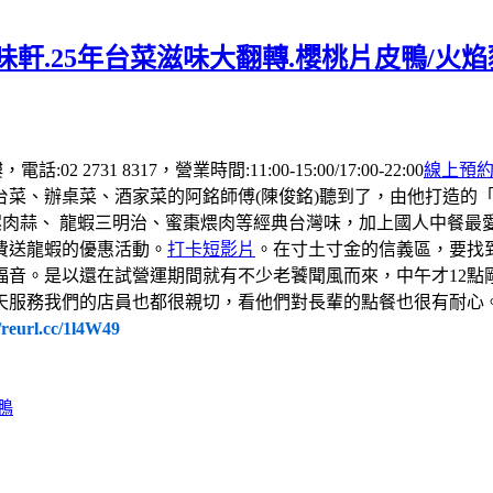
軒.25年台菜滋味大翻轉.櫻桃片皮鴨/火
 2731 8317，營業時間:11:00-15:00/17:00-22:00
線上預
台菜、辦桌菜、酒家菜的阿銘師傅(陳俊銘)聽到了，由他打造的
螺肉蒜、 龍蝦三明治、蜜棗煨肉等經典台灣味，加上國人中餐
費送龍蝦的優惠活動。
打卡短影片
。在寸土寸金的信義區，要找
福音。是以還在試營運期間就有不少老饕聞風而來，中午才12點
天服務我們的店員也都很親切，看他們對長輩的點餐也很有耐心
//reurl.cc/1l4W49
鴨