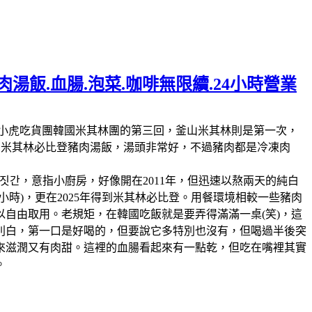
湯飯.血腸.泡菜.咖啡無限續.24小時營業
林第11回，這也是我們小虎吃貨團韓國米其林團的第三回，釜山米其林則是第一次，
人的米其林必比登豬肉湯飯，湯頭非常好，不過豬肉都是冷凍肉
짓간，意指小廚房，好像開在2011年，但迅速以熬兩天的純白
時)，更在2025年得到米其林必比登。用餐環境相較一些豬肉
自由取用。老規矩，在韓國吃飯就是要弄得滿滿一桌(笑)，這
別白，第一口是好喝的，但要說它多特別也沒有，但喝過半後突
來滋潤又有肉甜。這裡的血腸看起來有一點乾，但吃在嘴裡其實
。