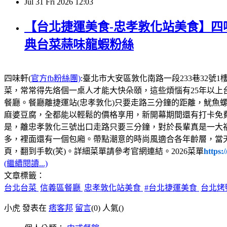
Jul
31
Fri
2026
12:03
【台北捷運美食-忠孝敦化站美食】四味
典台菜蒜味龍蝦粉絲
四味軒(
官方fb粉絲團)
:臺北市大安區敦化南路一段233巷32號1樓，電話:02
菜，常常得先烙個一桌人才能大快朵頤，這些煩惱有25年以上
餐廳。餐廳離捷運站(忠孝敦化)只要走路三分鐘的距離，魷魚
麻婆豆腐，全都能以輕鬆的價格享用，新開幕期間還有打卡免
是，離忠孝敦化三號出口走路只要三分鐘，對於長輩真是一大
多，裡面還有一個包廂。帶點潮意的時尚風適合各年齡層，當
頁，翻到手軟(笑)。詳細菜單請參考官網連結。2026菜單
https:
(繼續閱讀...)
文章標籤：
台北台菜
信義區餐廳
忠孝敦化站美食
#台北捷運美食
台北烤
小虎 發表在
痞客邦
留言
(0)
人氣(
)