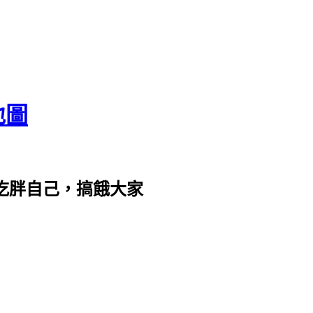
地圖
com。吃胖自己，搞餓大家