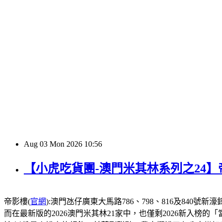
Aug
03
Mon
2026
10:56
【小虎吃貨團-澳門米其林系列之24
帝影樓(
官網
):澳門氹仔廣東大馬路786、798、816及840號新濠鋒酒店1
而在最新版的2026澳門米其林21家中，也僅剩2026新入榜的