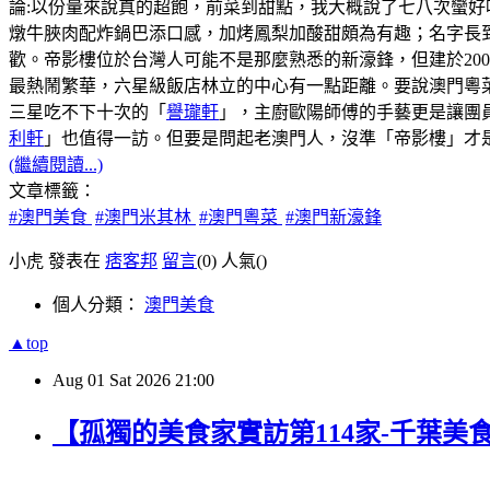
論:以份量來說真的超飽，前菜到甜點，我大概說了七八次蠻好
燉牛脥肉配炸鍋巴添口感，加烤鳳梨加酸甜頗為有趣；名字長
歡。帝影樓位於台灣人可能不是那麼熟悉的新濠鋒，但建於20
最熱鬧繁華，六星級飯店林立的中心有一點距離。要說澳門粵菜
三星吃不下十次的「
譽瓏軒
」，主廚歐陽師傅的手藝更是讓團
利軒
」也值得一訪。但要是問起老澳門人，沒準「帝影樓」才
(繼續閱讀...)
文章標籤：
#澳門美食
#澳門米其林
#澳門粵菜
#澳門新濠鋒
小虎 發表在
痞客邦
留言
(0)
人氣(
)
個人分類：
澳門美食
▲top
Aug
01
Sat
2026
21:00
【孤獨的美食家實訪第114家-千葉美