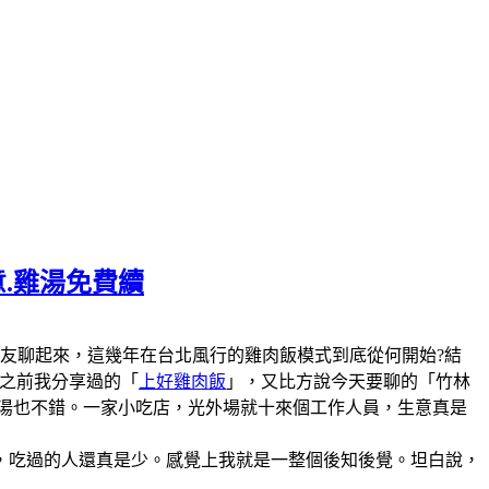
意.雞湯免費續
陣子和美食圈的朋友聊起來，這幾年在台北風行的雞肉飯模式到底從何開始?結
說之前我分享過的「
上好雞肉飯
」，又比方說今天要聊的「竹林
雞湯也不錯。一家小吃店，光外場就十來個工作人員，生意真是
，吃過的人還真是少。感覺上我就是一整個後知後覺。坦白說，