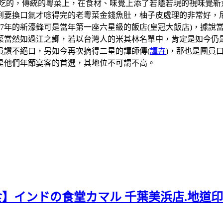
吃的，傳統的粵菜上，在食材、味覺上添了若隱若現的視味覺新
到要換口氣才唸得完的老粵菜金錢魚肚，柚子皮處理的非常好，
07年的新濠鋒可是當年第一座六星級的飯店(皇冠大飯店)，據
當然如過江之鯽，若以台灣人的米其林名單中，肯定是如今仍是
員讚不絕口，另如今再次摘得二星的譚師傳(
譚卉
)，那也是團員
是他們年節宴客的首選，其地位不可謂不高。
食】インドの食堂カマル 千葉美浜店.地道印