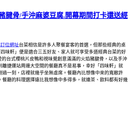
焰豬腱骨/手沖麻婆豆腐.開幕期間打卡還送經
約訂位網址
台菜相信是許多人聚餐宴客的首選，但那些經典的桌
「四味軒」便是適合三五好友、家人就可享受多道經典台菜的好
最愛的台式櫻桃片皮鴨和視味覺創意滿滿的火焰豬腱骨，以及手沖
到離捷運站周邊大空間的餐廳真不是易事，幸好「四味軒」就
剛過一刻，店裡就幾乎坐無虛席。餐廳內比想像中來的寬敝許
。餐廳的料理選擇遠比我想像中多得多，就連茶、飲料都有好幾