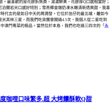
意。最喜歡的是花膠拆魚𡙡，湯濃鮮美，花膠厚Q口感相當好；
尼泊爾岩米口感好特別；雪燕椰皇燉奶凍水嫩清新透爽甜，我喜
說當時代言的是如日中天的周潤發。它位於氹仔的最北端，離如今
米其林三星，而我們吃貨團曾開過4.5次，我個人從二星吃到
口中澳門粵菜的極品。當然位於本島，我們也吃過三四次的「
永
度咖哩口味繁多.超 大烤饢酥軟Q甜