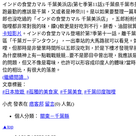
インドの食堂カマル 千葉美浜店(第七季第11話):千葉県千葉市美浜区幸
跑最勤的應該是千葉，又或者是神奈川。是以如果要整理一篇
郎也沒吃過的「インドの食堂カマル 千葉美浜店」，五郎粉粉
咖哩都非常對我的味，饢Q軟更是好吃到不行，餅香、油甜就
卡短影片
。インドの食堂カマル登場於第7季第十一話，離千
區「千葉ガーデンタウン」，一出車站的大馬路就可以看見。如
哩，但那時是非營業時間所以五郎沒吃到，於是下樓才發現早
為什麼精神上有一點戰戰競競...要不是節目中曾出現，我應該
的問題，但又不像是霉味，也許可以形容成印度人的體味?當時，
位的相比，有很大的落差。
(繼續閱讀...)
文章標籤：
#日本旅遊
#孤獨的美食家
#千葉美食
#千葉印度咖哩
小虎 發表在
痞客邦
留言
(0)
人氣(
)
個人分類：
關東－千葉縣
▲top