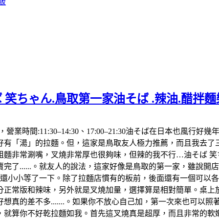
飯
 笑ちゃん.鳥取第一家油そば .辣油.醋拌
992，營業時間:11:30–14:30、17:00–21:30油そば在
「湯」的拉麵。但，這家是鳥取友人極力推薦，而且我去了三次都
麵非常涮嘴，叉燒非常厚也很夠味，但辣的我不行…油そば 笑ち
了......。就友人的說法，這家好像是鳥取的第一家，雖說
，還小小等了一下。除了拉麵店慣有的板前，後面還有一個可以
分正常版和辣味，另外就是叉燒加量，選擇算是相對簡單。桌上放
真的差不多.......。如果你不放心自己加，第一次來也可以
算你不好乾拉麵如我。首先這叉燒真是超厚，而且非常的軟嫩，肥肉