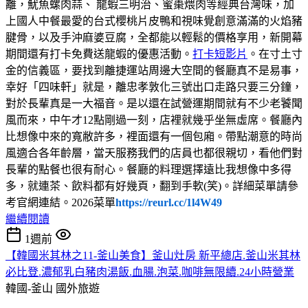
離，魷魚螺肉蒜、 龍蝦三明治、蜜棗煨肉等經典台灣味，加
上國人中餐最愛的台式櫻桃片皮鴨和視味覺創意滿滿的火焰豬
腱骨，以及手沖麻婆豆腐，全都能以輕鬆的價格享用，新開幕
期間還有打卡免費送龍蝦的優惠活動。
打卡短影片
。在寸土寸
金的信義區，要找到離捷運站周邊大空間的餐廳真不是易事，
幸好「四味軒」就是，離忠孝敦化三號出口走路只要三分鐘，
對於長輩真是一大福音。是以還在試營運期間就有不少老饕聞
風而來，中午才12點剛過一刻，店裡就幾乎坐無虛席。餐廳內
比想像中來的寬敝許多，裡面還有一個包廂。帶點潮意的時尚
風適合各年齡層，當天服務我們的店員也都很親切，看他們對
長輩的點餐也很有耐心。餐廳的料理選擇遠比我想像中多得
多，就連茶、飲料都有好幾頁，翻到手軟(笑)。詳細菜單請參
考官網連結。2026菜單
https://reurl.cc/1l4W49
繼續閱讀
1週前
【韓國米其林之11-釜山美食】釜山灶房 新平總店.釜山米其林
必比登.濃郁乳白豬肉湯飯.血腸.泡菜.咖啡無限續.24小時營業
韓國-釜山
國外旅遊