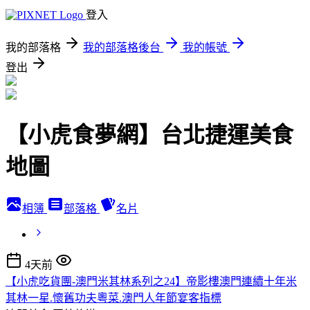
登入
我的部落格
我的部落格後台
我的帳號
登出
【小虎食夢網】台北捷運美食
地圖
相簿
部落格
名片
4天前
【小虎吃貨團-澳門米其林系列之24】帝影樓澳門連續十年米
其林一星.懷舊功夫粵菜.澳門人年節宴客指標