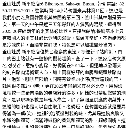
釜山灶房 新平總店:6 Bibong-ro, Saha-gu, Busan, 南韓:電話:+82
50-71376-2901，營業時間:24小時韓國米其林第11回，這也是
我們小虎吃貨團韓國米其林團的第三回，釜山米其林則是第一
次，第一天的中午是近三五年爆紅的人氣豬肉湯飯，還得到
2025-26連續兩年的米其林必比登。直接說結論:餐廳基本上只
有韓國人的米其林必比登豬肉湯飯，湯頭非常好，不過豬肉都
是冷凍肉片，血腸非常好吃，特色是可以加鐵盤炒豬肉。
釜山灶房 新平總店位於乙淑島的東邊，捷運新平站附近，門
口的巴士站就有一整排的櫻花超美。查了一下，這家店韓文原
名 정짓간，意指小廚房，好像開在2011年，但迅速以熬兩天
的純白豬肉湯擄獲人心，加上同樣好評的血腸和鐵盤炒豬肉
片，泡菜、咖啡無限續，同時有營業24小時(其實這類的店，
韓國很多都24小時)，更在2025年得到米其林必比登。用餐環
境相較一些豬肉湯飯的老店舒適得多，同樣的也帶點微微的潮
意，是以現場多數是年輕人為主。除了無限量供應的泡菜外，
這裡的咖啡也是可以自由取用。老規矩，在韓國吃飯就是要弄
得滿滿一桌(笑)，這裡的泡菜蠻對我的味，尤其是這碗爽脆又
水嫩的醃蘿蔔，滿滿辣椒粉的香氣和蘿蔔的甜，超級涮嘴。這
湯說純白，也沒覺得特別白，第一口是好喝的，但要說它多特