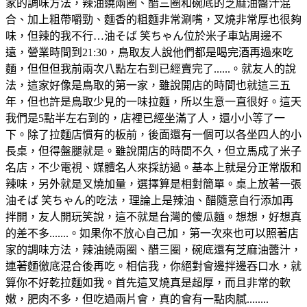
家的調味方法，辣油繞兩圈、醋三圈和碗底的芝麻油醬汁混
合、加上粗帶嚼勁、麵香的粗麵非常涮嘴，叉燒非常厚也很夠
味，但辣的我不行…油そば 笑ちゃん位於米子車站周邊不
遠，營業時間到21:30，鳥取友人說他們都是喝完酒再過來吃
麵，但但但我前兩次八點左右到已經賣完了......。就友人的說
法，這家好像是鳥取的第一家，雖說開店的時間也就這三五
年，但也許是鳥取少見的一味拉麵，所以生意一直很好。這天
我們是5點半左右到的，店裡已經坐滿了人，還小小等了一
下。除了拉麵店慣有的板前，後面還有一個可以各坐四人的小
長桌，但得盤腿就是。雖說開店的時間不久，但立馬成了米子
名店，不少電視、媒體名人來採訪過。基本上就是分正常版和
辣味，另外就是叉燒加量，選擇算是相對簡單。桌上放著一張
油そば 笑ちゃん的吃法，理論上是辣油、醋隨意自行添加再
拌開，友人開玩笑說，這不就是台灣的傻瓜麵。想想，好想真
的差不多.......。如果你不放心自己加，第一次來也可以照著店
家的調味方法，辣油繞兩圈、醋三圈，碗底還有芝麻油醬汁，
連著麵徹底混合後再吃。相信我，你絕對會邊拌邊吞口水，就
算你不好乾拉麵如我。首先這叉燒真是超厚，而且非常的軟
嫩，肥肉不多，但吃過兩片會，真的會有一點肉膩........