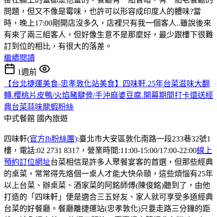
問題，但又不像是霉味，也許可以形容成印度人的體味?當
時，晚上17:00剛開店沒多久，店裡只有我一個客人..雖說後來
有來了兩三組客人，但好像生意不是那麼好，最少跟樓下很難
訂到位的相比，有很大的落差。
繼續閱讀
1週前
【台北捷運美食-忠孝敦化站美食】四味軒.25年台菜滋味大翻
轉.櫻桃片皮鴨/火焰豬腱骨/手沖麻婆豆腐.開幕期間打卡還送經
典台菜蒜味龍蝦粉絲
中式餐館
國內旅遊
四味軒(
官方fb粉絲團)
:臺北市大安區敦化南路一段233巷32號1
樓，電話:02 2731 8317，營業時間:11:00-15:00/17:00-22:00
線上
預約訂位網址
台菜相信是許多人聚餐宴客的首選，但那些經典
的桌菜，常常得先烙個一桌人才能大快朵頤，這些煩惱有25年
以上台菜、辦桌菜、酒家菜的阿銘師傅(陳俊銘)聽到了，由他
打造的「四味軒」便是適合三五好友、家人就可享受多道經典
台菜的好餐廳。餐廳離捷運站(忠孝敦化)只要走路三分鐘的距