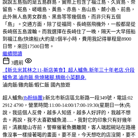
說說五島指的是五島群島，實際上包含了福江島、久賀島、奈
留島、椛島、嵯峨島、黃島、赤島、島山島、蕨小島、前島，
此外無人島男女群島、黑島等等幾個島，而非只有五個
「島」。交通方面，除了從福岡、長崎搭飛機外，一般都是從
長崎搭五島渡輪。而我選擇在長崎住了一晚，隔天一大早搭船
到福江島(快速船)大約是1個半小時，費用我記得單程是8900
日幣，來回17500日幣。
繼續閱讀
3週前
【新北米其林之11-新店美食】超人鱸魚.新年三十年老店.分段
鱸魚湯.滷肉飯.柴燒豬腳.精緻小菜翻身.
滷肉飯/雞肉飯/蝦仁飯
國內旅遊
超人鱸魚(
fb粉絲團
):新北市新店區北新路一段349號，電話:02
2912 4790，營業時間:11:00-14:00/17:00-19:30(星期日一休)先
說，我這個人反骨，越多人知道，越多人好評的，我越不想
去。再說，我不太喜歡鱸魚湯….，我對它的印象只有好幾年
前，清晨龍山寺前，警察催著魚攤離開，客人端起碗站在路邊
像沒事一樣接著喝的畫面。要不是，今天想吃的店沒開，要不