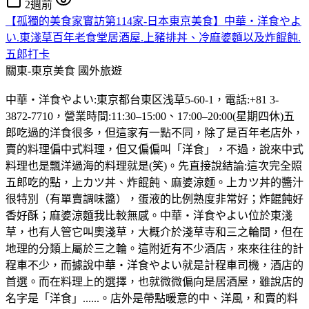
2週前
【孤獨的美食家實訪第114家-日本東京美食】中華・洋食やよ
い.東淺草百年老食堂居酒屋.上豬排丼、冷麻婆麵以及炸餛飩.
五郎打卡
關東-東京美食
國外旅遊
中華・洋食やよい:東京都台東区浅草5-60-1，電話:+81 3-
3872-7710，營業時間:11:30–15:00、17:00–20:00(星期四休)五
郎吃過的洋食很多，但這家有一點不同，除了是百年老店外，
賣的料理偏中式料理，但又偏偏叫「洋食」，不過，說來中式
料理也是飄洋過海的料理就是(笑)。先直接說結論:這次完全照
五郎吃的點，上カツ丼、炸餛飩、麻婆涼麵。上カツ丼的醬汁
很特別（有單賣調味醬），蛋液的比例熟度非常好；炸餛飩好
香好酥；麻婆涼麵我比較無感。中華・洋食やよい位於東淺
草，也有人管它叫奧淺草，大概介於淺草寺和三之輪間，但在
地理的分類上屬於三之輪。這附近有不少酒店，來來往往的計
程車不少，而據說中華・洋食やよい就是計程車司機，酒店的
首選。而在料理上的選擇，也就微微偏向是居酒屋，雖說店的
名字是「洋食」......。店外是帶點暖意的中、洋風，和賣的料