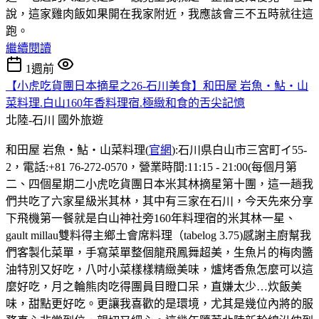
說，這家雞肉飯如果開在我家附近，我應該會三不五時就往這
跑。
繼續閱讀
1週前
【小虎吃貨團日本摘星之26-石川美食】和田屋 岩魚・鮎・山
菜料理.白山160年香料理宿.極緻和食的舌尖記憶
北陸-石川
國外旅遊
和田屋 岩魚・鮎・山菜料理(
官網
):石川県白山市三宮町イ55-
2，電話:+81 76-272-0570，營業時間:11:15 - 21:00(每個月第
二、四個星期二小虎吃貨團日本米其林摘星第十團，這一趟我
們共吃了六家星級米其林，其中有三家在石川，今天先來分享
下飛機第一餐就是白山神社旁160年料理宿的米其林一星、
gault millau雙料得主鄉土會席料理（tabelog 3.75)感謝主廚幫我
們客製化菜單，手寫菜單整個龍飛鳳舞超美，生魚片的梅肉醬
油特別又好吃，八吋小菜樣樣精緻美味，爐烤香魚怎麼可以這
麼好吃，月之輪熊肉吃得團員目瞪口呆，直嫌太少…炊飯美
味，甜點更好吃。更讓我喜歡的是環境，尤其是幾位內將的服