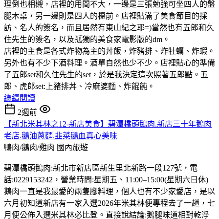
理倒也相櫬，店裡的用間不大，一邊是三張勉強可坐四人的盤
腿木桌，另一邊則是四人的檯前。店裡貼滿了美食節目的採
訪、名人的簽名，而且居然有東山紀之耶=)當然也有五郎和久
住先生的簽名，以及孤獨的美食家電影版的dm。
店裡的主食是各式炸物為主的丼飯，炸豬排、炸牡蠣、炸蝦。
另外也有不少下酒料理。酒單自然也少不少。店裡貼心的準備
了五郎set和久住先生的set，於是我決定這次照著五郎點。五
郎、虎郎set:上豬排丼、冷麻婆麵、炸餛飩。
繼續閱讀
2週前
【新北米其林之12-新店美食】碧潭橋頭鵝肉.新店三十年鵝肉
老店.鵝油蔥麵.韭菜鵝血真心美味
鴨肉/鵝肉/雞肉
國內旅遊
碧潭橋頭鵝肉:新北市新店區新生里北新路一段127號，電
話:0229153242，營業時間:星期五、11:00–15:00(星期六日休)
鵝肉一直是我最愛的兩隻腳料理，個人也有不少家愛店，是以
六月初知道新店有一家入選2026年米其林便專程去了一趟，七
月便公佈入選米其林必比登。直接說結論:鵝腿味道相對乾淨