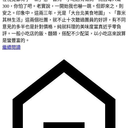
300，你怕了吧。老實說，一開始我也嚇一跳。但即來之，則
安之。印象中，這兩三年，光是「大台北美食地圖」、「靠米
其林生活」這兩個社團，就不止十次聽過團員的好評，有不同
意見的多半也是針對價格，純就料理的美味度當真近乎零負
評。一般小吃店的飯、麵類，搭配不少配菜，以小吃店來說算
是蠻豐富的。
繼續閱讀