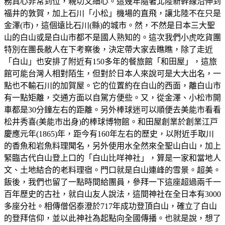
務真心非常到位，親切又細心。這幾年隨著北陸新幹線沿伸到
福井的敦賀，加上石川「小松」機場的直飛，讓北陸不在只是
金澤(市)，這個遠比石川(縣)的城市。然，不然是日本三大聖
山的白山或是白山市都不是國人熟知的。這次我們小虎吃貨團
特別在團長敝人在下考察後，決定帶大家去瞧瞧，除了走近
「白山」也安排了附近有150多年的餐旅館「和田屋」，這旅
館可能台灣人相對陌生，但對於日本人來說可是大大出名，一
點也不輸石川的加賀屋。它的位置約在白山的西面，離白山市
有一點矩離，交通方面以自駕方便些。又，從金澤、小松市開
車都是30分鐘左右的距離。另外棒球迷可以順便去美能市看看
松井秀喜(美能市出身)的棒球博物館。和田屋創業於創業江戸
慶應元年(1865)年，距今有160年左右的歷史，以附近手取川
的香魚和岩魚料理聞名，另外使用水全然來全聖山白山，加上
緊臨古代白山登上口的「白山比咩神社」，算是一家和當地人
文、土地結合的老料理宿。門口就是白山連峰的雪景。超美。
飯後，我們也留了一點時間給團員，參拜一下這座超過兩千一
百年歷史的古社，就白山友人說法，這間神社在全日本有3000
多座分社。相傳僧侶泰澄於717年成功登頂白山，確立了白山
的登拜信仰，並以此神社為起點向全國傳播。也就是說，想了