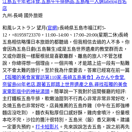
江島五十年老洋食.五島牛牛排絕品.五島唯一入選tabelog百名
店
九州-長崎
國外旅遊
和風レストラン 望月(
官網
):長崎県五島市福江町5-
12，+81959723370，11:00–14:00、17:00–20:00(星期二休)長崎
五島相信略懂日本旅遊的都聽過，但我相信去過的人不多。你
會因為五島日劇(五島醫生)或是五島世界遺產的教堂群而去，
又或你跟我一樣壓根就是喜歡離群、離島的旅人?不管怎樣
說，你總得想一個理由，一個共鳴，才能踏上這一段有一點難
又不會太難的旅行。至於我為什麼要去，答案已經寫在前一篇
【孤獨的美食家實訪第110家-長崎五島美食】みかんや食堂.
奈留島60年老店.跟著五郎踏上世界遺產之島.尋找孤獨的美食
家電影版中的神祕湯頭
。簡單說一下我對於這間餐廳的短評:
主打鐵板五島牛排，軟嫩油甜到不行真心非常非常非常好吃，
灸燒五島也非常好吃，店員推薦的五島炸雞（中午在五郎強棒
麵店沒吃到），麵衣有點厚但口感好酥，雞肉會噴汁，份量根
本吃不完，沙拉的醬汁很特別，五島米（飯）香又涮嘴。建議
一定要先預約。
打卡短影片
。先來說說怎去五島，說之前再先