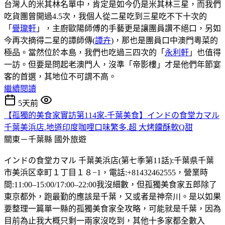
台灣人的米其林名單中，肯定是如今仍是米其林三星，而我們
吃貨團曾開過4.5次，我個人從二星吃到三星吃不下十次的
「
譽瓏軒
」，主廚歐陽師傅的手藝更是讓團員讚不絕口，另如
今再次摘得二星的譚師傳(
譚卉
)，那也是團員口中澳門粵菜的
極品。當然位於本島，我們也吃過三四次的「
永利軒
」也值得
一訪。但要是問起老澳門人，沒準「帝影樓」才是他們年節宴
客的首選，其地位不可謂不高。
繼續閱讀
5天前
【孤獨的美食家實訪第114家-千葉美食】インドの食堂カマル
千葉美浜店.地道印度咖哩口味繁多.超 大烤饢酥軟Q甜
關東－千葉縣
國外旅遊
インドの食堂カマル 千葉美浜店(第七季第11話):千葉県千葉
市美浜区幸町１丁目１８−1，電話:+81432462555，營業時
間:11:00–15:00/17:00–22:00我沒細數，但孤獨美食家五郎除了
東京都外，跑最勤的應該是千葉，又或者是神奈川。是以如果
要整理一篇單一縣的孤獨美食家全攻略，可能就是千葉，因為
目前為止我大概只剩一兩家沒吃到，其他十多家都全數入