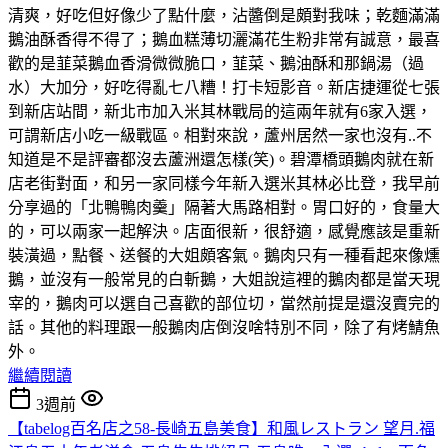
清爽，好吃但好像少了點什麼，沾醬倒是頗對我味；乾麵滿滿
鵝油酥香得不得了；鵝血糕薄切灑滿花生粉非常有誠意，最喜
歡的是韮菜鵝血香滑微微脆口，韮菜、鵝油酥和那鍋湯（過
水）大加分，好吃得亂七八糟！打卡短影音。新店捷運從七張
到新店站間，新北市加入米其林戰局的這兩年就有6家入選，
可謂新店小吃一級戰區。相對來說，蘆州居然一家也沒有..不
知道是不是評審都沒去蘆洲還怎樣(笑)。碧潭橋頭鵝肉就在新
店老街對面，和另一家同樣今年新入選米其林必比登，我早前
分享過的「北鴨鴨肉羹」隔著大馬路相對。胃口好的，食量大
的，可以兩家一起解決。店面很新，很舒適，感覺應該是重新
裝潢過，點餐、送餐的大姐頗客氣。鵝肉只有一種看起來像燻
鵝，並沒有一般常見的白斬鵝，大姐說這裡的鵝肉都是當天現
宰的，鵝肉可以選自己喜歡的部位切，當然前提是還沒賣完的
話。其他的料理跟一般鵝肉店倒沒啥特別不同，除了有烤鯖魚
外。
繼續閱讀
3週前
【tabelog百名店之58-長崎五島美食】和風レストラン 望月.福