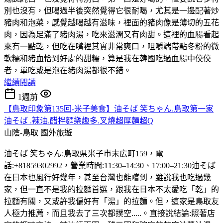
別也沒有，但喝過半後突然覺得它很耐喝，尤其是一邊配著炒
豬肉和泡菜，感覺越喝越有滋味，裡面的豬肉像是薄切的五花
肉，因為足滿了豬肉湯，吃來滋潤又有肉甜。這裡的血腸看起
來有一點乾，但吃在嘴裡其實非常爽口，咀嚼端帶點冬粉的微
軟糯和豬血恰到好處的甜糯，算是我在韓國吃過血腸中佼佼
者，單吃或是泡在豬肉湯都很不錯。
繼續閱讀
1週前
【鳥取印象第135回-米子美食】油そば 笑ちゃん.鳥取第一家
油そば .辣油.醋拌麵樂趣多.叉燒超厚麵超Q
山陰-鳥取
國外旅遊
油そば 笑ちゃん:鳥取県米子市末広町159，電
話:+81859302992，營業時間:11:30–14:30、17:00–21:30油そば
在日本也風行好幾年，甚至台灣也能嚐到，雖說我也吃過幾
家，但一直不是我的拉麵首選，跟我在日本不太愛吃「乾」的
拉麵有關，又或許我偏好有「湯」的拉麵。但，這家是鳥取友
人極力推薦，而且我去了三次都撲空.....。直接說結論:照著店