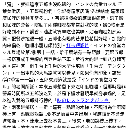
「胃」，就連這家五郎也沒吃過的「インドの食堂カマル 千
葉美浜店」，五郎粉粉們，你記得這家店嗎?先說結論:這家印
度咖哩的種類非常多…. ，有選擇障礙的應該很痛苦。選了饢
和咖哩的套餐，瞎點了兩種咖哩都非常對我的味，饢Q軟更是
好吃到不行，餅香、油甜就算單吃也美味、沾著咖哩如虎添
翼。配餐沙拉很一般，五郎也有喝的芒果拉希挺好喝，加點的
肉串偏乾，咖哩小籠包頗特別。
打卡短影片
。インドの食堂カ
マル登場於第7季第十一話，離千葉站有一點距離，要跟五郎
一樣搭京成千葉線的西登戶站下車，步行大約是七到八分鐘可
達。這裡有一個千葉上千戶的大型住宅區「千葉ガーデンタウ
ン」，一出車站的大馬路就可以看見。如果你有印象，該集
(第7季第十一話)，五郎來到這就是受「インドの食堂カマ
ル」的老闆所託，本來五郎想留下來吃印度咖哩，但那時是非
營業時間所以五郎沒吃到，於是下樓才發現早就分享過的，足
以進入我的五郎排行榜的「
味のレストラン えびすや
」。
對，兩家是鄰居。一走上這有一點暗的木梯，不曉得為什麼精
神上有一點戰戰競競...要不是節目中曾出現，我應該是不會走
進餐廳。不，連走上去都不會.....。後來，老闆說樓上樓下，
掛在牆上的畫都是他畫的。餐廳有一點昏暗，有一點老餐廳的