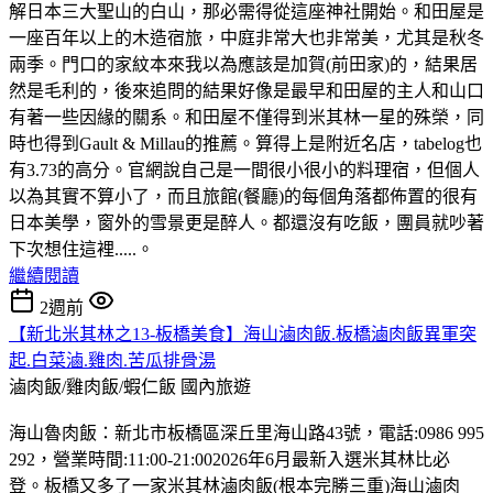
解日本三大聖山的白山，那必需得從這座神社開始。和田屋是
一座百年以上的木造宿旅，中庭非常大也非常美，尤其是秋冬
兩季。門口的家紋本來我以為應該是加賀(前田家)的，結果居
然是毛利的，後來追問的結果好像是最早和田屋的主人和山口
有著一些因緣的關系。和田屋不僅得到米其林一星的殊榮，同
時也得到Gault & Millau的推薦。算得上是附近名店，tabelog也
有3.73的高分。官網說自己是一間很小很小的料理宿，但個人
以為其實不算小了，而且旅館(餐廳)的每個角落都佈置的很有
日本美學，窗外的雪景更是醉人。都還沒有吃飯，團員就吵著
下次想住這裡.....。
繼續閱讀
2週前
【新北米其林之13-板橋美食】海山滷肉飯.板橋滷肉飯異軍突
起.白菜滷.雞肉.苦瓜排骨湯
滷肉飯/雞肉飯/蝦仁飯
國內旅遊
海山魯肉飯：新北市板橋區深丘里海山路43號，電話:0986 995
292，營業時間:11:00-21:002026年6月最新入選米其林比必
登。板橋又多了一家米其林滷肉飯(根本完勝三重)海山滷肉