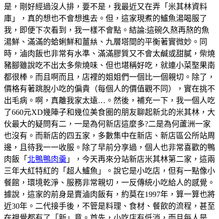
是，剛好經過沒人排，要不是，我最近又在弄「米其林資料
庫」，真的想也不會想進去。但，這家現煮的鱸魚湯喝服了
我，即便下次看到，我一樣不會點。結論:這碗久熬再熬的魚
湯鮮、滿滿的蛤蜊鮮和薑𢇃、九層塔間的平衡著實微妙。同
時，滷肉飯也非常有水準、滿滿膠質又不會太鹹或甜膩，柴燒
豬腳雖說吃不出太多柴燒味、但也堪稱好吃，就連小菜埾果南
都很棒。而且啊而且，店裡的姐姐們一個比一個親切。除了，
價格有著跳脫小吃的偏貴（每個人的價值觀不同），實在挑不
出毛病。啊，真離我家太遠…。然後，補充一下，我一個人吃
了660元XD幾陣子和幾位美食圈的朋友聊起新北的米其林，大
伙最大的疑問有二，一是為何新店這麼多?二是為何蘆洲一家
也沒有。而新店的四五家，多數集中在新店、新店區公所站周
邊，且待我一一收服。除了早前分享過，個人也非常喜歡的鴨
肉飯「
北鴨鴨肉羹
」，今天再來分站新店米其林第二家，這兩
三年大紅特紅的「超人鱸魚」。說它是小吃店，但有一點像小
餐館，環境乾淨、服務非常親切，一反傳統小吃給人的感覺。
據說，這家的前身是賣滷肉飯有，約莫在1997年，算一算也將
近30年。二代接手後，不管是料理、食材、餐飲的流程，甚至
在視覺都有了「新」意。首先，小吃店有低消，而且每人是