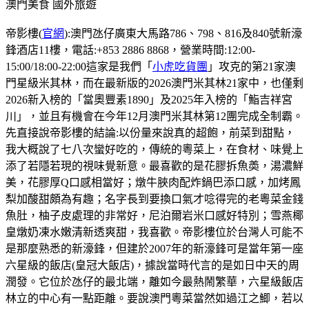
澳門美食
國外旅遊
帝影樓(
官網
):澳門氹仔廣東大馬路786、798、816及840號新濠
鋒酒店11樓，電話:+853 2886 8868，營業時間:12:00-
15:00/18:00-22:00這家是我們「
小虎吃貨團
」攻克的第21家澳
門星級米其林，而在最新版的2026澳門米其林21家中，也僅剩
2026新入榜的「當奧豐素1890」及2025年入榜的「鮨吉祥宮
川」，並且有機會在今年12月澳門米其林第12團完成全制霸。
先直接說帝影樓的結論:以份量來說真的超飽，前菜到甜點，
我大概說了七八次蠻好吃的，傳統的粵菜上，在食材、味覺上
添了若隱若現的視味覺新意。最喜歡的是花膠拆魚𡙡，湯濃鮮
美，花膠厚Q口感相當好；燉牛脥肉配炸鍋巴添口感，加烤鳳
梨加酸甜頗為有趣；名字長到要換口氣才唸得完的老粵菜金錢
魚肚，柚子皮處理的非常好，尼泊爾岩米口感好特別；雪燕椰
皇燉奶凍水嫩清新透爽甜，我喜歡。帝影樓位於台灣人可能不
是那麼熟悉的新濠鋒，但建於2007年的新濠鋒可是當年第一座
六星級的飯店(皇冠大飯店)，據說當時代言的是如日中天的周
潤發。它位於氹仔的最北端，離如今最熱鬧繁華，六星級飯店
林立的中心有一點距離。要說澳門粵菜當然如過江之鯽，若以