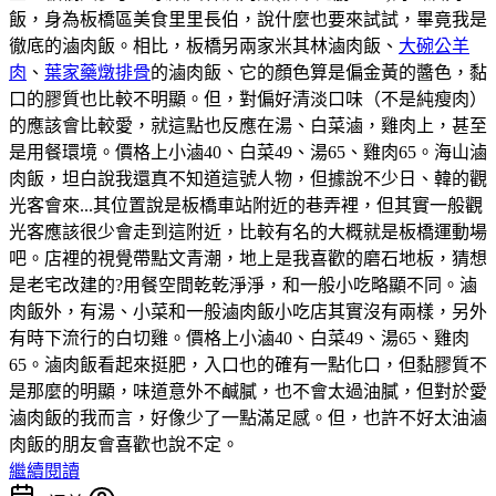
飯，身為板橋區美食里里長伯，說什麼也要來試試，畢竟我是
徹底的滷肉飯。相比，板橋另兩家米其林滷肉飯、
大碗公羊
肉
、
葉家藥燉排骨
的滷肉飯、它的顏色算是偏金黃的醬色，黏
口的膠質也比較不明顯。但，對偏好清淡口味（不是純瘦肉）
的應該會比較愛，就這點也反應在湯、白菜滷，雞肉上，甚至
是用餐環境。價格上小滷40、白菜49、湯65、雞肉65。海山滷
肉飯，坦白說我還真不知道這號人物，但據說不少日、韓的觀
光客會來...其位置說是板橋車站附近的巷弄裡，但其實一般觀
光客應該很少會走到這附近，比較有名的大概就是板橋運動場
吧。店裡的視覺帶點文青潮，地上是我喜歡的磨石地板，猜想
是老宅改建的?用餐空間乾乾淨淨，和一般小吃略顯不同。滷
肉飯外，有湯、小菜和一般滷肉飯小吃店其實沒有兩樣，另外
有時下流行的白切雞。價格上小滷40、白菜49、湯65、雞肉
65。滷肉飯看起來挺肥，入口也的確有一點化口，但黏膠質不
是那麼的明顯，味道意外不鹹膩，也不會太過油膩，但對於愛
滷肉飯的我而言，好像少了一點滿足感。但，也許不好太油滷
肉飯的朋友會喜歡也說不定。
繼續閱讀