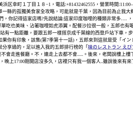
町１丁目１８−1，電話:+81432462555，營業時間:11:00–1
單一縣的孤獨美食家全攻略，可能就是千葉，因為目前為止我大
們，你記得這家店嗎?先說結論:這家印度咖哩的種類非常多….
算單吃也美味、沾著咖哩如虎添翼。配餐沙拉很一般，五郎也有
葉站有一點距離，要跟五郎一樣搭京成千葉線的西登戶站下車，
果你有印象，該集(第7季第十一話)，五郎來到這就是受「イ
就分享過的，足以進入我的五郎排行榜的「
味のレストラン えび
是不會走進餐廳。不，連走上去都不會.....。後來，老闆說樓
晚上17:00剛開店沒多久，店裡只有我一個客人..雖說後來