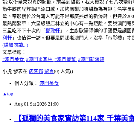
論:以份量來說真的超飽，前菜到甜點，我大概說了七八次蠻好
燉牛脥肉配炸鍋巴添口感，加烤鳳梨加酸甜頗為有趣；名字長
歡。帝影樓位於台灣人可能不是那麼熟悉的新濠鋒，但建於20
最熱鬧繁華，六星級飯店林立的中心有一點距離。要說澳門粵菜
三星吃不下十次的「
譽瓏軒
」，主廚歐陽師傅的手藝更是讓團
利軒
」也值得一訪。但要是問起老澳門人，沒準「帝影樓」才
(繼續閱讀...)
文章標籤：
#澳門美食
#澳門米其林
#澳門粵菜
#澳門新濠鋒
小虎 發表在
痞客邦
留言
(0)
人氣(
)
個人分類：
澳門美食
▲top
Aug
01
Sat
2026
21:00
【孤獨的美食家實訪第114家-千葉美