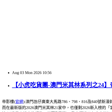
Aug
03
Mon
2026
10:56
【小虎吃貨團-澳門米其林系列之24
帝影樓(
官網
):澳門氹仔廣東大馬路786、798、816及840號新濠鋒酒店1
而在最新版的2026澳門米其林21家中，也僅剩2026新入榜的