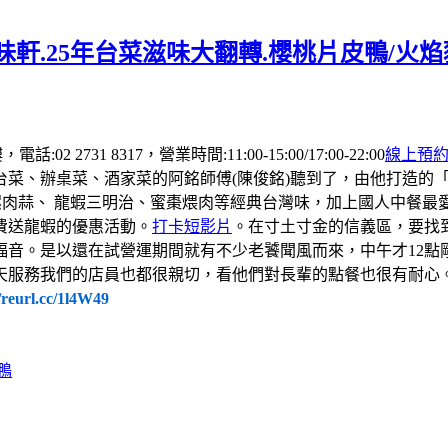
軒.25年台菜滋味大翻轉.櫻桃片皮鴨/火
 2731 8317，營業時間:11:00-15:00/17:00-22:00
線上預
台菜、辦桌菜、酒家菜的阿銘師傅(陳俊銘)聽到了，由他打造的
螺肉蒜、 龍蝦三明治、蜜棗煨肉等經典台灣味，加上國人中餐
費送龍蝦的優惠活動。
打卡短影片
。在寸土寸金的信義區，要找
福音。是以還在試營運期間就有不少老饕聞風而來，中午才12點
天服務我們的店員也都很親切，看他們對長輩的點餐也很有耐心
//reurl.cc/1l4W49
鴨