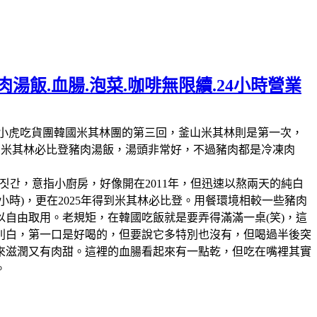
湯飯.血腸.泡菜.咖啡無限續.24小時營業
林第11回，這也是我們小虎吃貨團韓國米其林團的第三回，釜山米其林則是第一次，
人的米其林必比登豬肉湯飯，湯頭非常好，不過豬肉都是冷凍肉
짓간，意指小廚房，好像開在2011年，但迅速以熬兩天的純白
時)，更在2025年得到米其林必比登。用餐環境相較一些豬肉
自由取用。老規矩，在韓國吃飯就是要弄得滿滿一桌(笑)，這
別白，第一口是好喝的，但要說它多特別也沒有，但喝過半後突
來滋潤又有肉甜。這裡的血腸看起來有一點乾，但吃在嘴裡其實
。