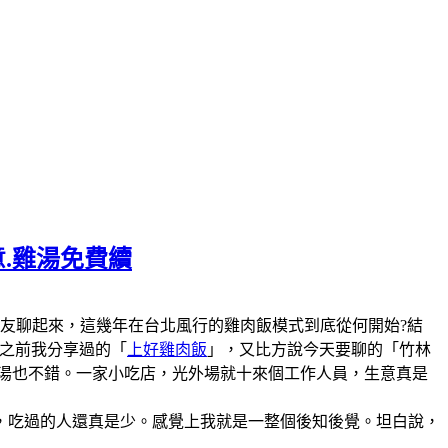
意.雞湯免費續
陣子和美食圈的朋友聊起來，這幾年在台北風行的雞肉飯模式到底從何開始?結
說之前我分享過的「
上好雞肉飯
」，又比方說今天要聊的「竹林
雞湯也不錯。一家小吃店，光外場就十來個工作人員，生意真是
，吃過的人還真是少。感覺上我就是一整個後知後覺。坦白說，