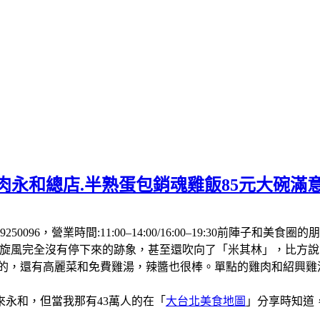
肉永和總店.半熟蛋包銷魂雞飯85元大碗滿
250096，營業時間:11:00–14:00/16:00–19:30前
飯旋風完全沒有停下來的跡象，甚至還吹向了「米其林」，比方
厚的，還有高麗菜和免費雞湯，辣醬也很棒。單點的雞肉和紹興
永和，但當我那有43萬人的在「
大台北美食地圖
」分享時知道