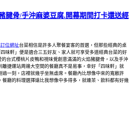
焰豬腱骨/手沖麻婆豆腐.開幕期間打卡還送經
約訂位網址
台菜相信是許多人聚餐宴客的首選，但那些經典的桌
「四味軒」便是適合三五好友、家人就可享受多道經典台菜的好
最愛的台式櫻桃片皮鴨和視味覺創意滿滿的火焰豬腱骨，以及手沖
到離捷運站周邊大空間的餐廳真不是易事，幸好「四味軒」就
剛過一刻，店裡就幾乎坐無虛席。餐廳內比想像中來的寬敝許
。餐廳的料理選擇遠比我想像中多得多，就連茶、飲料都有好幾