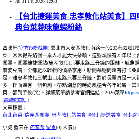
Jul
31
Fri
2026
12:03
【台北捷運美食-忠孝敦化站美食】四味
典台菜蒜味龍蝦粉絲
四味軒(
官方fb粉絲團)
:臺北市大安區敦化南路一段233巷32號1樓，電話:02
菜，常常得先烙個一桌人才能大快朵頤，這些煩惱有25年以上
餐廳。餐廳離捷運站(忠孝敦化)只要走路三分鐘的距離，魷魚
麻婆豆腐，全都能以輕鬆的價格享用，新開幕期間還有打卡免
是，離忠孝敦化三號出口走路只要三分鐘，對於長輩真是一大
多，裡面還有一個包廂。帶點潮意的時尚風適合各年齡層，當
頁，翻到手軟(笑)。詳細菜單請參考官網連結。2026菜單
https:
(繼續閱讀...)
文章標籤：
台北台菜
信義區餐廳
忠孝敦化站美食
#台北捷運美食
台北烤
小虎 發表在
痞客邦
留言
(0)
人氣(
)