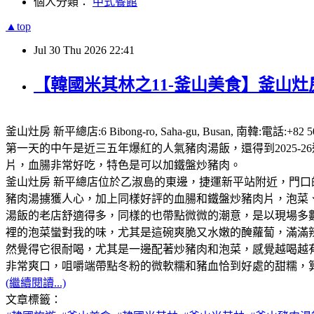
個人分類：
中式餐館
▲top
Jul
30
Thu
2026
22:41
【韓國米其林之11-釜山美食】釜山灶房
釜山灶房 新平總店:6 Bibong-ro, Saha-gu, Busan,
第一天的中午是近三五年爆紅的人氣豬肉湯飯，還得到2025
片，血腸非常好吃，特色是可以加鐵盤炒豬肉。
釜山灶房 新平總店位於乙淑島的東邊，捷運新平站附近，門口
豬肉湯擄獲人心，加上同樣好評的血腸和鐵盤炒豬肉片，泡菜、咖
湯飯的老店舒適得多，同樣的也帶點微微的潮意，是以現場多
裡的泡菜蠻對我的味，尤其是這碗爽脆又水嫩的醃蘿蔔，滿滿
然覺得它很耐喝，尤其是一邊配著炒豬肉和泡菜，感覺越喝越
非常爽口，咀嚼端帶點冬粉的微軟糯和豬血恰到好處的甜糯，
(繼續閱讀...)
文章標籤：