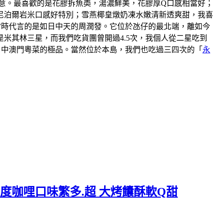
意。最喜歡的是花膠拆魚𡙡，湯濃鮮美，花膠厚Q口感相當好；
尼泊爾岩米口感好特別；雪燕椰皇燉奶凍水嫩清新透爽甜，我喜
說當時代言的是如日中天的周潤發。它位於氹仔的最北端，離如今
米其林三星，而我們吃貨團曾開過4.5次，我個人從二星吃到
口中澳門粵菜的極品。當然位於本島，我們也吃過三四次的「
永
度咖哩口味繁多.超 大烤饢酥軟Q甜