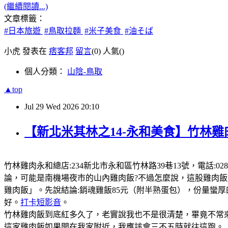
(繼續閱讀...)
文章標籤：
#日本旅遊
#鳥取拉麵
#米子美食
#油そば
小虎 發表在
痞客邦
留言
(0)
人氣(
)
個人分類：
山陰-鳥取
▲top
Jul
29
Wed
2026
20:10
【新北米其林之14-永和美食】竹林雞
竹林雞肉永和總店:234新北市永和區竹林路39巷13號，電話:0289
論，可能是南機場夜市的山內雞肉飯?不過怎麼說，這股雞肉
雞肉飯」。先說結論:銷魂雞飯85元（附半熟蛋包），份量蠻
好。
打卡短影音
。
竹林雞肉飯到底紅多久了，老實說我也不是很清楚，畢竟不常來
這家雞肉飯如果開在我家附近，我應該會三不五時就往這跑。