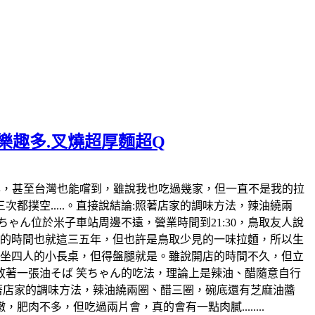
麵樂趣多.叉燒超厚麵超Q
日本也風行好幾年，甚至台灣也能嚐到，雖說我也吃過幾家，但一直不是我的拉
撲空.....。直接說結論:照著店家的調味方法，辣油繞兩
ゃん位於米子車站周邊不遠，營業時間到21:30，鳥取友人說
開店的時間也就這三五年，但也許是鳥取少見的一味拉麵，所以生
各坐四人的小長桌，但得盤腿就是。雖說開店的時間不久，但立
著一張油そば 笑ちゃん的吃法，理論上是辣油、醋隨意自行
照著店家的調味方法，辣油繞兩圈、醋三圈，碗底還有芝麻油醬
不多，但吃過兩片會，真的會有一點肉膩........