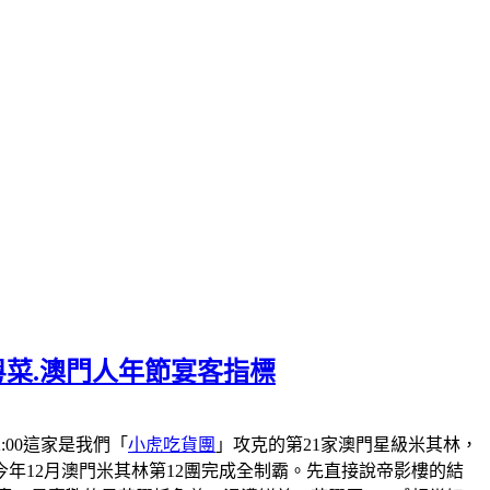
粵菜.澳門人年節宴客指標
-22:00這家是我們「
小虎吃貨團
」攻克的第21家澳門星級米其林，
會在今年12月澳門米其林第12團完成全制霸。先直接說帝影樓的結