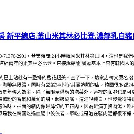
 新平總店.釜山米其林必比登.濃郁乳白豬肉
 南韓:電話:+82 50-71376-2901，營業時間:24小時韓國米其
-26連續兩年的米其林必比登。直接說結論:餐廳基本上只有韓國
的巴士站就有一整排的櫻花超美。查了一下，這家店韓文原名 정
啡無限續，同時有營業24小時(其實這類的店，韓國很多都24小
數是年輕人為主。除了無限量供應的泡菜外，這裡的咖啡也是可以
辣椒粉的香氣和蘿蔔的甜，超級涮嘴。這湯說純白，也沒覺得特
有滋味，裡面的豬肉像是薄切的五花肉，因為足滿了豬肉湯，吃
算是我在韓國吃過血腸中佼佼者，單吃或是泡在豬肉湯都很不錯