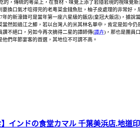
吃的，傳統的粵菜上，在食材、味覺上添了若隱若現的視味覺新
到要換口氣才唸得完的老粵菜金錢魚肚，柚子皮處理的非常好，
07年的新濠鋒可是當年第一座六星級的飯店(皇冠大飯店)，據
當然如過江之鯽，若以台灣人的米其林名單中，肯定是如今仍是
員讚不絕口，另如今再次摘得二星的譚師傳(
譚卉
)，那也是團員
是他們年節宴客的首選，其地位不可謂不高。
食】インドの食堂カマル 千葉美浜店.地道印