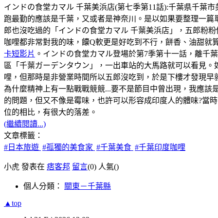
インドの食堂カマル 千葉美浜店(第七季第11話):千葉県千葉市美浜区幸
跑最勤的應該是千葉，又或者是神奈川。是以如果要整理一篇
郎也沒吃過的「インドの食堂カマル 千葉美浜店」，五郎粉粉
咖哩都非常對我的味，饢Q軟更是好吃到不行，餅香、油甜就
卡短影片
。インドの食堂カマル登場於第7季第十一話，離千
區「千葉ガーデンタウン」，一出車站的大馬路就可以看見。如
哩，但那時是非營業時間所以五郎沒吃到，於是下樓才發現早
為什麼精神上有一點戰戰競競...要不是節目中曾出現，我應該
的問題，但又不像是霉味，也許可以形容成印度人的體味?當時，
位的相比，有很大的落差。
(繼續閱讀...)
文章標籤：
#日本旅遊
#孤獨的美食家
#千葉美食
#千葉印度咖哩
小虎 發表在
痞客邦
留言
(0)
人氣(
)
個人分類：
關東－千葉縣
▲top