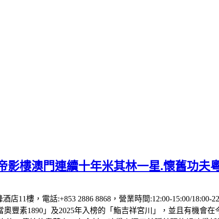
】帝影樓澳門連續十年米其林一星.懷舊功夫
1樓，電話:+853 2886 8868，營業時間:12:00-15:00/18:00
「當奧豐素1890」及2025年入榜的「鮨吉祥宮川」，並且有機