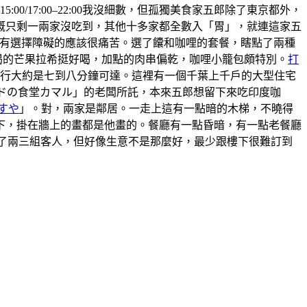
5:00/17:00–22:00我沒細數，但孤獨美食家五郎除了東京都外，
概只剩一兩家沒吃到，其他十多家都全數入「胃」，就連這家五
 ，有選擇障礙的應該很痛苦。選了饢和咖哩的套餐，瞎點了兩種
喝的芒果拉希挺好喝，加點的肉串偏乾，咖哩小籠包頗特別。
打
步行大約是七到八分鐘可達。這裡有一個千葉上千戶的大型住宅
ンドの食堂カマル」的老闆所託，本來五郎想留下來吃印度咖
すや
」。對，兩家是鄰居。一走上這有一點暗的木梯，不曉得
上樓下，掛在牆上的畫都是他畫的。餐廳有一點昏暗，有一點老餐廳
有來了兩三組客人，但好像生意不是那麼好，最少跟樓下很難訂到