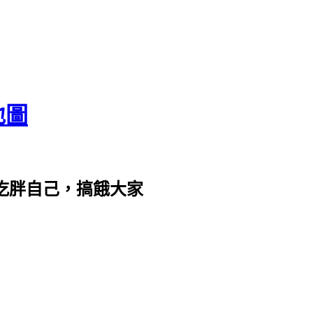
地圖
com。吃胖自己，搞餓大家