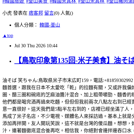
#韓國旅遊
#釜山美食
#韓國米其林
#釜山米其林
#釜山豬肉湯
小虎 發表在
痞客邦
留言
(0)
人氣(
)
個人分類：
韓國-釜山
▲top
Jul
30
Thu
2026
10:44
【鳥取印象第135回-米子美食】油そば
油そば 笑ちゃん:鳥取県米子市末広町159，電話:+81859302
麵首選，跟我在日本不太愛吃「乾」的拉麵有關，又或許我偏好有
圈、醋三圈和碗底的芝麻油醬汁混合、加上粗帶嚼勁、麵香的粗
他們都是喝完酒再過來吃麵，但但但我前兩次八點左右到已經賣完
意一直很好。這天我們是5點半左右到的，店裡已經坐滿了人
馬成了米子名店，不少電視、媒體名人來採訪過。基本上就是
添加再拌開，友人開玩笑說，這不就是台灣的傻瓜麵。想想，好想
汁，連著麵徹底混合後再吃。相信我，你絕對會邊拌邊吞口水，就