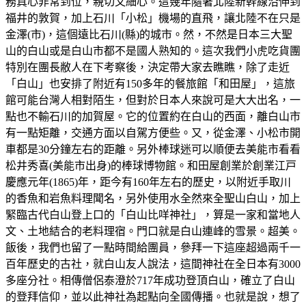
務真心非常到位，親切又細心。這幾年隨著北陸新幹線沿伸到
福井的敦賀，加上石川「小松」機場的直飛，讓北陸不在只是
金澤(市)，這個遠比石川(縣)的城市。然，不然是日本三大聖
山的白山或是白山市都不是國人熟知的。這次我們小虎吃貨團
特別在團長敝人在下考察後，決定帶大家去瞧瞧，除了走近
「白山」也安排了附近有150多年的餐旅館「和田屋」，這旅
館可能台灣人相對陌生，但對於日本人來說可是大大出名，一
點也不輸石川的加賀屋。它的位置約在白山的西面，離白山市
有一點矩離，交通方面以自駕方便些。又，從金澤、小松市開
車都是30分鐘左右的距離。另外棒球迷可以順便去美能市看看
松井秀喜(美能市出身)的棒球博物館。和田屋創業於創業江戸
慶應元年(1865)年，距今有160年左右的歷史，以附近手取川
的香魚和岩魚料理聞名，另外使用水全然來全聖山白山，加上
緊臨古代白山登上口的「白山比咩神社」，算是一家和當地人
文、土地結合的老料理宿。門口就是白山連峰的雪景。超美。
飯後，我們也留了一點時間給團員，參拜一下這座超過兩千一
百年歷史的古社，就白山友人說法，這間神社在全日本有3000
多座分社。相傳僧侶泰澄於717年成功登頂白山，確立了白山
的登拜信仰，並以此神社為起點向全國傳播。也就是說，想了