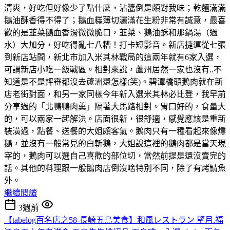
清爽，好吃但好像少了點什麼，沾醬倒是頗對我味；乾麵滿滿
鵝油酥香得不得了；鵝血糕薄切灑滿花生粉非常有誠意，最喜
歡的是韮菜鵝血香滑微微脆口，韮菜、鵝油酥和那鍋湯（過
水）大加分，好吃得亂七八糟！打卡短影音。新店捷運從七張
到新店站間，新北市加入米其林戰局的這兩年就有6家入選，
可謂新店小吃一級戰區。相對來說，蘆州居然一家也沒有..不
知道是不是評審都沒去蘆洲還怎樣(笑)。碧潭橋頭鵝肉就在新
店老街對面，和另一家同樣今年新入選米其林必比登，我早前
分享過的「北鴨鴨肉羹」隔著大馬路相對。胃口好的，食量大
的，可以兩家一起解決。店面很新，很舒適，感覺應該是重新
裝潢過，點餐、送餐的大姐頗客氣。鵝肉只有一種看起來像燻
鵝，並沒有一般常見的白斬鵝，大姐說這裡的鵝肉都是當天現
宰的，鵝肉可以選自己喜歡的部位切，當然前提是還沒賣完的
話。其他的料理跟一般鵝肉店倒沒啥特別不同，除了有烤鯖魚
外。
繼續閱讀
3週前
【tabelog百名店之58-長崎五島美食】和風レストラン 望月.福