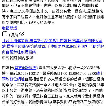
問題，但又不像是霉味，也許可以形容成印度人的體味?當
時，晚上17:00剛開店沒多久，店裡只有我一個客人..雖說後來
有來了兩三組客人，但好像生意不是那麼好，最少跟樓下很難
訂到位的相比，有很大的落差。
繼續閱讀
1週前
【台北捷運美食-忠孝敦化站美食】四味軒.25年台菜滋味大翻
轉.櫻桃片皮鴨/火焰豬腱骨/手沖麻婆豆腐.開幕期間打卡還送經
典台菜蒜味龍蝦粉絲
中式餐館
國內旅遊
四味軒(
官方fb粉絲團)
:臺北市大安區敦化南路一段233巷32號1
樓，電話:02 2731 8317，營業時間:11:00-15:00/17:00-22:00
線上
預約訂位網址
台菜相信是許多人聚餐宴客的首選，但那些經典
的桌菜，常常得先烙個一桌人才能大快朵頤，這些煩惱有25年
以上台菜、辦桌菜、酒家菜的阿銘師傅(陳俊銘)聽到了，由他
打造的「四味軒」便是適合三五好友、家人就可享受多道經典
台菜的好餐廳。餐廳離捷運站(忠孝敦化)只要走路三分鐘的距