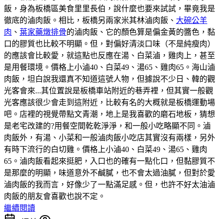
飯，身為板橋區美食里里長伯，說什麼也要來試試，畢竟我是
徹底的滷肉飯。相比，板橋另兩家米其林滷肉飯、
大碗公羊
肉
、
葉家藥燉排骨
的滷肉飯、它的顏色算是偏金黃的醬色，黏
口的膠質也比較不明顯。但，對偏好清淡口味（不是純瘦肉）
的應該會比較愛，就這點也反應在湯、白菜滷，雞肉上，甚至
是用餐環境。價格上小滷40、白菜49、湯65、雞肉65。海山滷
肉飯，坦白說我還真不知道這號人物，但據說不少日、韓的觀
光客會來...其位置說是板橋車站附近的巷弄裡，但其實一般觀
光客應該很少會走到這附近，比較有名的大概就是板橋運動場
吧。店裡的視覺帶點文青潮，地上是我喜歡的磨石地板，猜想
是老宅改建的?用餐空間乾乾淨淨，和一般小吃略顯不同。滷
肉飯外，有湯、小菜和一般滷肉飯小吃店其實沒有兩樣，另外
有時下流行的白切雞。價格上小滷40、白菜49、湯65、雞肉
65。滷肉飯看起來挺肥，入口也的確有一點化口，但黏膠質不
是那麼的明顯，味道意外不鹹膩，也不會太過油膩，但對於愛
滷肉飯的我而言，好像少了一點滿足感。但，也許不好太油滷
肉飯的朋友會喜歡也說不定。
繼續閱讀