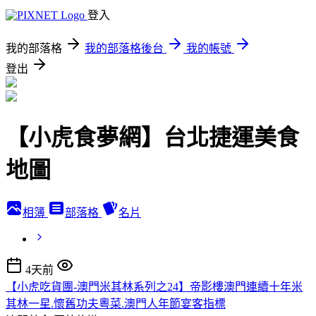
登入
我的部落格
我的部落格後台
我的帳號
登出
【小虎食夢網】台北捷運美食
地圖
相簿
部落格
名片
4天前
【小虎吃貨團-澳門米其林系列之24】帝影樓澳門連續十年米
其林一星.懷舊功夫粵菜.澳門人年節宴客指標