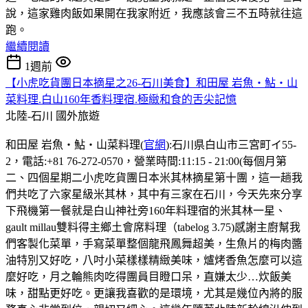
說，這家雞肉飯如果開在我家附近，我應該會三不五時就往這
跑。
繼續閱讀
1週前
【小虎吃貨團日本摘星之26-石川美食】和田屋 岩魚・鮎・山
菜料理.白山160年香料理宿.極緻和食的舌尖記憶
北陸-石川
國外旅遊
和田屋 岩魚・鮎・山菜料理(
官網
):石川県白山市三宮町イ55-
2，電話:+81 76-272-0570，營業時間:11:15 - 21:00(每個月第
二、四個星期二小虎吃貨團日本米其林摘星第十團，這一趟我
們共吃了六家星級米其林，其中有三家在石川，今天先來分享
下飛機第一餐就是白山神社旁160年料理宿的米其林一星、
gault millau雙料得主鄉土會席料理（tabelog 3.75)感謝主廚幫我
們客製化菜單，手寫菜單整個龍飛鳳舞超美，生魚片的梅肉醬
油特別又好吃，八吋小菜樣樣精緻美味，爐烤香魚怎麼可以這
麼好吃，月之輪熊肉吃得團員目瞪口呆，直嫌太少…炊飯美
味，甜點更好吃。更讓我喜歡的是環境，尤其是幾位內將的服