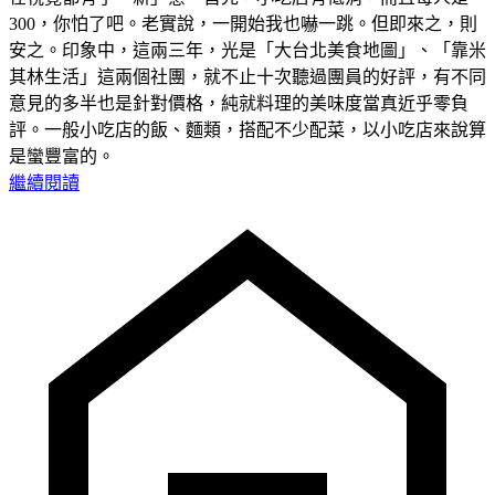
300，你怕了吧。老實說，一開始我也嚇一跳。但即來之，則
安之。印象中，這兩三年，光是「大台北美食地圖」、「靠米
其林生活」這兩個社團，就不止十次聽過團員的好評，有不同
意見的多半也是針對價格，純就料理的美味度當真近乎零負
評。一般小吃店的飯、麵類，搭配不少配菜，以小吃店來說算
是蠻豐富的。
繼續閱讀