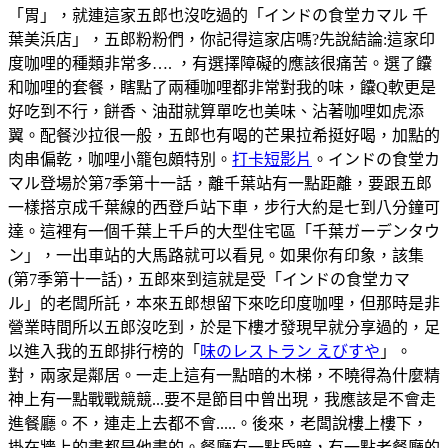
「胃」，就連這家五郎也沒吃過的「インドの食堂カマル 千
葉美浜店」，五郎粉粉們，你記得這家店嗎?先說結論:這家印
度咖哩的種類非常多…. ，有選擇障礙的應該很痛苦。選了饢
和咖哩的套餐，瞎點了兩種咖哩都非常對我的味，饢Q軟更是
好吃到不行，餅香、油甜就算單吃也美味、沾著咖哩如虎添
翼。配餐沙拉很一般，五郎也有喝的芒果拉希挺好喝，加點的
肉串偏乾，咖哩小籠包頗特別。
打卡短影片
。インドの食堂カ
マル登場於第7季第十一話，離千葉站有一點距離，要跟五郎
一樣搭京成千葉線的西登戶站下車，步行大約是七到八分鐘可
達。這裡有一個千葉上千戶的大型住宅區「千葉ガーデンタウ
ン」，一出車站的大馬路就可以看見。如果你有印象，該集
(第7季第十一話)，五郎來到這就是受「インドの食堂カマ
ル」的老闆所託，本來五郎想留下來吃印度咖哩，但那時是非
營業時間所以五郎沒吃到，於是下樓才發現早就分享過的，足
以進入我的五郎排行榜的「
味のレストラン えびすや
」。
對，兩家是鄰居。一走上這有一點暗的木梯，不曉得為什麼精
神上有一點戰戰競競...要不是節目中曾出現，我應該是不會走
進餐廳。不，連走上去都不會.....。後來，老闆說樓上樓下，
掛在牆上的畫都是他畫的。餐廳有一點昏暗，有一點老餐廳的