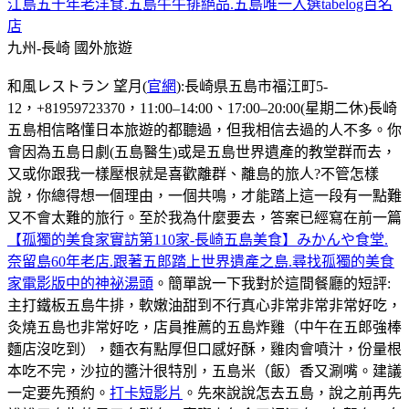
江島五十年老洋食.五島牛牛排絕品.五島唯一入選tabelog百名
店
九州-長崎
國外旅遊
和風レストラン 望月(
官網
):長崎県五島市福江町5-
12，+81959723370，11:00–14:00、17:00–20:00(星期二休)長崎
五島相信略懂日本旅遊的都聽過，但我相信去過的人不多。你
會因為五島日劇(五島醫生)或是五島世界遺產的教堂群而去，
又或你跟我一樣壓根就是喜歡離群、離島的旅人?不管怎樣
說，你總得想一個理由，一個共鳴，才能踏上這一段有一點難
又不會太難的旅行。至於我為什麼要去，答案已經寫在前一篇
【孤獨的美食家實訪第110家-長崎五島美食】みかんや食堂.
奈留島60年老店.跟著五郎踏上世界遺產之島.尋找孤獨的美食
家電影版中的神祕湯頭
。簡單說一下我對於這間餐廳的短評:
主打鐵板五島牛排，軟嫩油甜到不行真心非常非常非常好吃，
灸燒五島也非常好吃，店員推薦的五島炸雞（中午在五郎強棒
麵店沒吃到），麵衣有點厚但口感好酥，雞肉會噴汁，份量根
本吃不完，沙拉的醬汁很特別，五島米（飯）香又涮嘴。建議
一定要先預約。
打卡短影片
。先來說說怎去五島，說之前再先