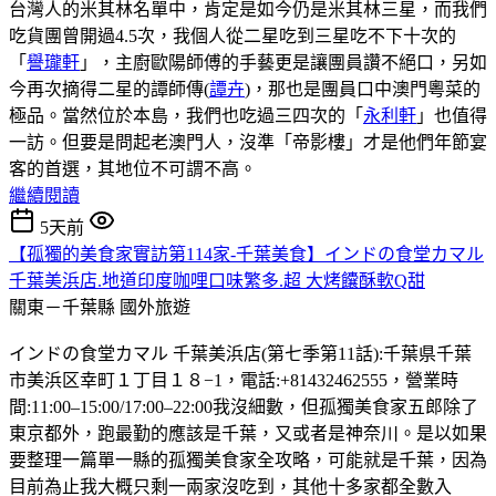
台灣人的米其林名單中，肯定是如今仍是米其林三星，而我們
吃貨團曾開過4.5次，我個人從二星吃到三星吃不下十次的
「
譽瓏軒
」，主廚歐陽師傅的手藝更是讓團員讚不絕口，另如
今再次摘得二星的譚師傳(
譚卉
)，那也是團員口中澳門粵菜的
極品。當然位於本島，我們也吃過三四次的「
永利軒
」也值得
一訪。但要是問起老澳門人，沒準「帝影樓」才是他們年節宴
客的首選，其地位不可謂不高。
繼續閱讀
5天前
【孤獨的美食家實訪第114家-千葉美食】インドの食堂カマル
千葉美浜店.地道印度咖哩口味繁多.超 大烤饢酥軟Q甜
關東－千葉縣
國外旅遊
インドの食堂カマル 千葉美浜店(第七季第11話):千葉県千葉
市美浜区幸町１丁目１８−1，電話:+81432462555，營業時
間:11:00–15:00/17:00–22:00我沒細數，但孤獨美食家五郎除了
東京都外，跑最勤的應該是千葉，又或者是神奈川。是以如果
要整理一篇單一縣的孤獨美食家全攻略，可能就是千葉，因為
目前為止我大概只剩一兩家沒吃到，其他十多家都全數入