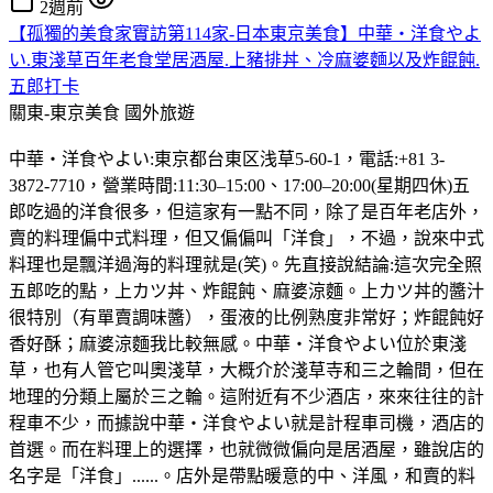
2週前
【孤獨的美食家實訪第114家-日本東京美食】中華・洋食やよ
い.東淺草百年老食堂居酒屋.上豬排丼、冷麻婆麵以及炸餛飩.
五郎打卡
關東-東京美食
國外旅遊
中華・洋食やよい:東京都台東区浅草5-60-1，電話:+81 3-
3872-7710，營業時間:11:30–15:00、17:00–20:00(星期四休)五
郎吃過的洋食很多，但這家有一點不同，除了是百年老店外，
賣的料理偏中式料理，但又偏偏叫「洋食」，不過，說來中式
料理也是飄洋過海的料理就是(笑)。先直接說結論:這次完全照
五郎吃的點，上カツ丼、炸餛飩、麻婆涼麵。上カツ丼的醬汁
很特別（有單賣調味醬），蛋液的比例熟度非常好；炸餛飩好
香好酥；麻婆涼麵我比較無感。中華・洋食やよい位於東淺
草，也有人管它叫奧淺草，大概介於淺草寺和三之輪間，但在
地理的分類上屬於三之輪。這附近有不少酒店，來來往往的計
程車不少，而據說中華・洋食やよい就是計程車司機，酒店的
首選。而在料理上的選擇，也就微微偏向是居酒屋，雖說店的
名字是「洋食」......。店外是帶點暖意的中、洋風，和賣的料