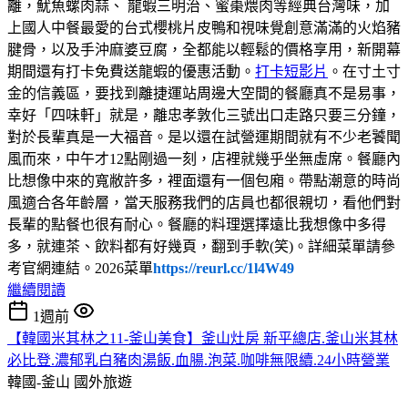
離，魷魚螺肉蒜、 龍蝦三明治、蜜棗煨肉等經典台灣味，加
上國人中餐最愛的台式櫻桃片皮鴨和視味覺創意滿滿的火焰豬
腱骨，以及手沖麻婆豆腐，全都能以輕鬆的價格享用，新開幕
期間還有打卡免費送龍蝦的優惠活動。
打卡短影片
。在寸土寸
金的信義區，要找到離捷運站周邊大空間的餐廳真不是易事，
幸好「四味軒」就是，離忠孝敦化三號出口走路只要三分鐘，
對於長輩真是一大福音。是以還在試營運期間就有不少老饕聞
風而來，中午才12點剛過一刻，店裡就幾乎坐無虛席。餐廳內
比想像中來的寬敝許多，裡面還有一個包廂。帶點潮意的時尚
風適合各年齡層，當天服務我們的店員也都很親切，看他們對
長輩的點餐也很有耐心。餐廳的料理選擇遠比我想像中多得
多，就連茶、飲料都有好幾頁，翻到手軟(笑)。詳細菜單請參
考官網連結。2026菜單
https://reurl.cc/1l4W49
繼續閱讀
1週前
【韓國米其林之11-釜山美食】釜山灶房 新平總店.釜山米其林
必比登.濃郁乳白豬肉湯飯.血腸.泡菜.咖啡無限續.24小時營業
韓國-釜山
國外旅遊