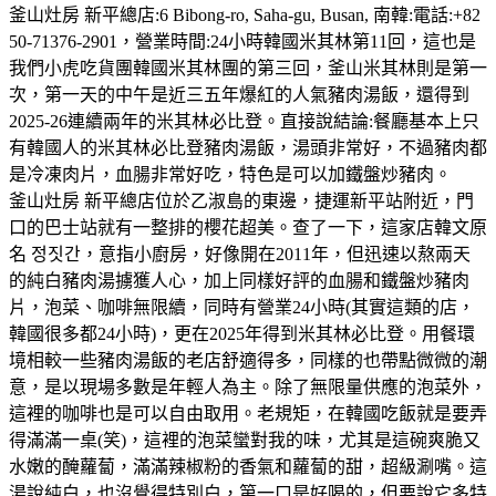
釜山灶房 新平總店:6 Bibong-ro, Saha-gu, Busan, 南韓:電話:+82
50-71376-2901，營業時間:24小時韓國米其林第11回，這也是
我們小虎吃貨團韓國米其林團的第三回，釜山米其林則是第一
次，第一天的中午是近三五年爆紅的人氣豬肉湯飯，還得到
2025-26連續兩年的米其林必比登。直接說結論:餐廳基本上只
有韓國人的米其林必比登豬肉湯飯，湯頭非常好，不過豬肉都
是冷凍肉片，血腸非常好吃，特色是可以加鐵盤炒豬肉。
釜山灶房 新平總店位於乙淑島的東邊，捷運新平站附近，門
口的巴士站就有一整排的櫻花超美。查了一下，這家店韓文原
名 정짓간，意指小廚房，好像開在2011年，但迅速以熬兩天
的純白豬肉湯擄獲人心，加上同樣好評的血腸和鐵盤炒豬肉
片，泡菜、咖啡無限續，同時有營業24小時(其實這類的店，
韓國很多都24小時)，更在2025年得到米其林必比登。用餐環
境相較一些豬肉湯飯的老店舒適得多，同樣的也帶點微微的潮
意，是以現場多數是年輕人為主。除了無限量供應的泡菜外，
這裡的咖啡也是可以自由取用。老規矩，在韓國吃飯就是要弄
得滿滿一桌(笑)，這裡的泡菜蠻對我的味，尤其是這碗爽脆又
水嫩的醃蘿蔔，滿滿辣椒粉的香氣和蘿蔔的甜，超級涮嘴。這
湯說純白，也沒覺得特別白，第一口是好喝的，但要說它多特