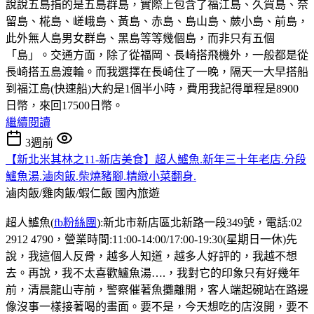
說說五島指的是五島群島，實際上包含了福江島、久賀島、奈
留島、椛島、嵯峨島、黃島、赤島、島山島、蕨小島、前島，
此外無人島男女群島、黑島等等幾個島，而非只有五個
「島」。交通方面，除了從福岡、長崎搭飛機外，一般都是從
長崎搭五島渡輪。而我選擇在長崎住了一晚，隔天一大早搭船
到福江島(快速船)大約是1個半小時，費用我記得單程是8900
日幣，來回17500日幣。
繼續閱讀
3週前
【新北米其林之11-新店美食】超人鱸魚.新年三十年老店.分段
鱸魚湯.滷肉飯.柴燒豬腳.精緻小菜翻身.
滷肉飯/雞肉飯/蝦仁飯
國內旅遊
超人鱸魚(
fb粉絲團
):新北市新店區北新路一段349號，電話:02
2912 4790，營業時間:11:00-14:00/17:00-19:30(星期日一休)先
說，我這個人反骨，越多人知道，越多人好評的，我越不想
去。再說，我不太喜歡鱸魚湯….，我對它的印象只有好幾年
前，清晨龍山寺前，警察催著魚攤離開，客人端起碗站在路邊
像沒事一樣接著喝的畫面。要不是，今天想吃的店沒開，要不