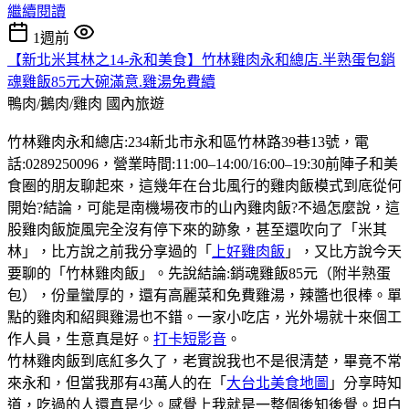
繼續閱讀
1週前
【新北米其林之14-永和美食】竹林雞肉永和總店.半熟蛋包銷
魂雞飯85元大碗滿意.雞湯免費續
鴨肉/鵝肉/雞肉
國內旅遊
竹林雞肉永和總店:234新北市永和區竹林路39巷13號，電
話:0289250096，營業時間:11:00–14:00/16:00–19:30前陣子和美
食圈的朋友聊起來，這幾年在台北風行的雞肉飯模式到底從何
開始?結論，可能是南機場夜市的山內雞肉飯?不過怎麼說，這
股雞肉飯旋風完全沒有停下來的跡象，甚至還吹向了「米其
林」，比方說之前我分享過的「
上好雞肉飯
」，又比方說今天
要聊的「竹林雞肉飯」。先說結論:銷魂雞飯85元（附半熟蛋
包），份量蠻厚的，還有高麗菜和免費雞湯，辣醬也很棒。單
點的雞肉和紹興雞湯也不錯。一家小吃店，光外場就十來個工
作人員，生意真是好。
打卡短影音
。
竹林雞肉飯到底紅多久了，老實說我也不是很清楚，畢竟不常
來永和，但當我那有43萬人的在「
大台北美食地圖
」分享時知
道，吃過的人還真是少。感覺上我就是一整個後知後覺。坦白