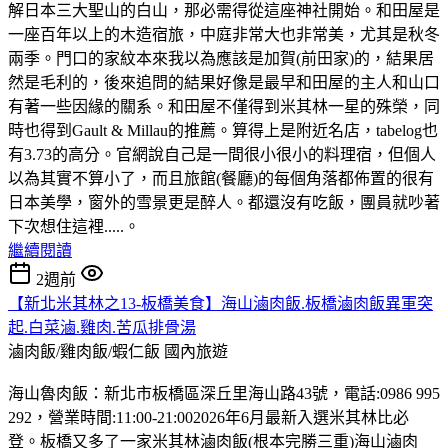
解日本三大聖山的白山，那必需得從這座神社開始。和田屋是
一座百年以上的木造宿旅，中庭非常大也非常美，尤其是秋冬
兩季。門口的家紋本來我以為應該是加賀(前田家)的，結果居
然是毛利的，後來追問的結果好像是最早和田屋的主人和山口
有著一些因緣的關系。和田屋不僅得到米其林一星的殊榮，同
時也得到Gault & Millau的推薦。算得上是附近名店，tabelog也
有3.73的高分。官網說自己是一間很小很小的料理宿，但個人
以為其實不算小了，而且旅館(餐廳)的每個角落都佈置的很有
日本美學，窗外的雪景更是醉人。都還沒有吃飯，團員就吵著
下次想住這裡.....。
繼續閱讀
2週前
【新北米其林之13-板橋美食】海山滷肉飯.板橋滷肉飯異軍突
起.白菜滷.雞肉.苦瓜排骨湯
滷肉飯/雞肉飯/蝦仁飯
國內旅遊
海山魯肉飯：新北市板橋區深丘里海山路43號，電話:0986 995
292，營業時間:11:00-21:002026年6月最新入選米其林比必
登。板橋又多了一家米其林滷肉飯(根本完勝三重)海山滷肉