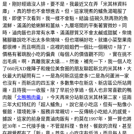
是，剛好經過沒人排，要不是，我最近又在弄「米其林資料
庫」，真的想也不會想進去。但，這家現煮的鱸魚湯喝服了
我，即便下次看到，我一樣不會點。結論:這碗久熬再熬的魚
湯鮮、滿滿的蛤蜊鮮和薑𢇃、九層塔間的平衡著實微妙。同
時，滷肉飯也非常有水準、滿滿膠質又不會太鹹或甜膩，柴燒
豬腳雖說吃不出太多柴燒味、但也堪稱好吃，就連小菜埾果南
都很棒。而且啊而且，店裡的姐姐們一個比一個親切。除了，
價格有著跳脫小吃的偏貴（每個人的價值觀不同），實在挑不
出毛病。啊，真離我家太遠…。然後，補充一下，我一個人吃
了660元XD幾陣子和幾位美食圈的朋友聊起新北的米其林，大
伙最大的疑問有二，一是為何新店這麼多?二是為何蘆洲一家
也沒有。而新店的四五家，多數集中在新店、新店區公所站周
邊，且待我一一收服。除了早前分享過，個人也非常喜歡的鴨
肉飯「
北鴨鴨肉羹
」，今天再來分站新店米其林第二家，這兩
三年大紅特紅的「超人鱸魚」。說它是小吃店，但有一點像小
餐館，環境乾淨、服務非常親切，一反傳統小吃給人的感覺。
據說，這家的前身是賣滷肉飯有，約莫在1997年，算一算也將
近30年。二代接手後，不管是料理、食材、餐飲的流程，甚至
在視覺都有了「新」意。首先，小吃店有低消，而且每人是