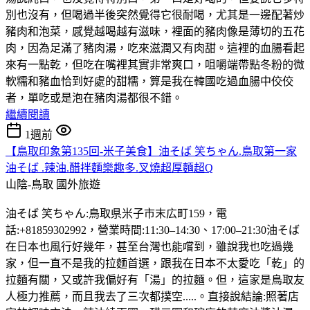
別也沒有，但喝過半後突然覺得它很耐喝，尤其是一邊配著炒
豬肉和泡菜，感覺越喝越有滋味，裡面的豬肉像是薄切的五花
肉，因為足滿了豬肉湯，吃來滋潤又有肉甜。這裡的血腸看起
來有一點乾，但吃在嘴裡其實非常爽口，咀嚼端帶點冬粉的微
軟糯和豬血恰到好處的甜糯，算是我在韓國吃過血腸中佼佼
者，單吃或是泡在豬肉湯都很不錯。
繼續閱讀
1週前
【鳥取印象第135回-米子美食】油そば 笑ちゃん.鳥取第一家
油そば .辣油.醋拌麵樂趣多.叉燒超厚麵超Q
山陰-鳥取
國外旅遊
油そば 笑ちゃん:鳥取県米子市末広町159，電
話:+81859302992，營業時間:11:30–14:30、17:00–21:30油そば
在日本也風行好幾年，甚至台灣也能嚐到，雖說我也吃過幾
家，但一直不是我的拉麵首選，跟我在日本不太愛吃「乾」的
拉麵有關，又或許我偏好有「湯」的拉麵。但，這家是鳥取友
人極力推薦，而且我去了三次都撲空.....。直接說結論:照著店