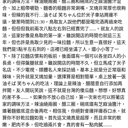
家的調味方法，辣油繞兩圈、醋三圈和碗底的芝麻油醬汁混
合、加上粗帶嚼勁、麵香的粗麵非常涮嘴，叉燒非常厚也很夠
味，但辣的我不行…油そば 笑ちゃん位於米子車站周邊不
遠，營業時間到21:30，鳥取友人說他們都是喝完酒再過來吃
麵，但但但我前兩次八點左右到已經賣完了......。就友人的說
法，這家好像是鳥取的第一家，雖說開店的時間也就這三五
年，但也許是鳥取少見的一味拉麵，所以生意一直很好。這天
我們是5點半左右到的，店裡已經坐滿了人，還小小等了一
下。除了拉麵店慣有的板前，後面還有一個可以各坐四人的小
長桌，但得盤腿就是。雖說開店的時間不久，但立馬成了米子
名店，不少電視、媒體名人來採訪過。基本上就是分正常版和
辣味，另外就是叉燒加量，選擇算是相對簡單。桌上放著一張
油そば 笑ちゃん的吃法，理論上是辣油、醋隨意自行添加再
拌開，友人開玩笑說，這不就是台灣的傻瓜麵。想想，好想真
的差不多.......。如果你不放心自己加，第一次來也可以照著店
家的調味方法，辣油繞兩圈、醋三圈，碗底還有芝麻油醬汁，
連著麵徹底混合後再吃。相信我，你絕對會邊拌邊吞口水，就
算你不好乾拉麵如我。首先這叉燒真是超厚，而且非常的軟
嫩，肥肉不多，但吃過兩片會，真的會有一點肉膩........