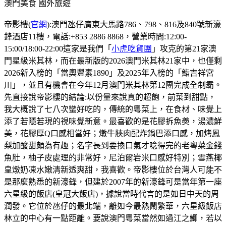
澳門美食
國外旅遊
帝影樓(
官網
):澳門氹仔廣東大馬路786、798、816及840號新濠
鋒酒店11樓，電話:+853 2886 8868，營業時間:12:00-
15:00/18:00-22:00這家是我們「
小虎吃貨團
」攻克的第21家澳
門星級米其林，而在最新版的2026澳門米其林21家中，也僅剩
2026新入榜的「當奧豐素1890」及2025年入榜的「鮨吉祥宮
川」，並且有機會在今年12月澳門米其林第12團完成全制霸。
先直接說帝影樓的結論:以份量來說真的超飽，前菜到甜點，
我大概說了七八次蠻好吃的，傳統的粵菜上，在食材、味覺上
添了若隱若現的視味覺新意。最喜歡的是花膠拆魚𡙡，湯濃鮮
美，花膠厚Q口感相當好；燉牛脥肉配炸鍋巴添口感，加烤鳳
梨加酸甜頗為有趣；名字長到要換口氣才唸得完的老粵菜金錢
魚肚，柚子皮處理的非常好，尼泊爾岩米口感好特別；雪燕椰
皇燉奶凍水嫩清新透爽甜，我喜歡。帝影樓位於台灣人可能不
是那麼熟悉的新濠鋒，但建於2007年的新濠鋒可是當年第一座
六星級的飯店(皇冠大飯店)，據說當時代言的是如日中天的周
潤發。它位於氹仔的最北端，離如今最熱鬧繁華，六星級飯店
林立的中心有一點距離。要說澳門粵菜當然如過江之鯽，若以