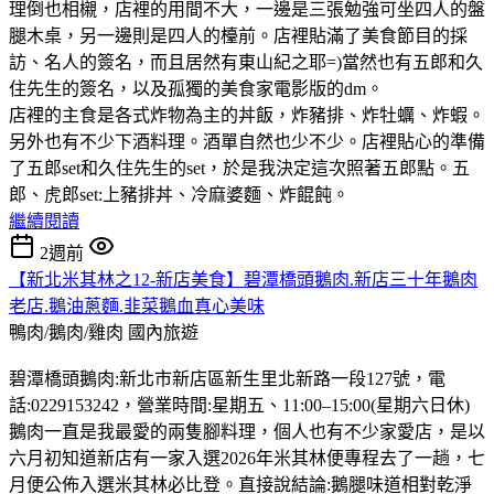
理倒也相櫬，店裡的用間不大，一邊是三張勉強可坐四人的盤
腿木桌，另一邊則是四人的檯前。店裡貼滿了美食節目的採
訪、名人的簽名，而且居然有東山紀之耶=)當然也有五郎和久
住先生的簽名，以及孤獨的美食家電影版的dm。
店裡的主食是各式炸物為主的丼飯，炸豬排、炸牡蠣、炸蝦。
另外也有不少下酒料理。酒單自然也少不少。店裡貼心的準備
了五郎set和久住先生的set，於是我決定這次照著五郎點。五
郎、虎郎set:上豬排丼、冷麻婆麵、炸餛飩。
繼續閱讀
2週前
【新北米其林之12-新店美食】碧潭橋頭鵝肉.新店三十年鵝肉
老店.鵝油蔥麵.韭菜鵝血真心美味
鴨肉/鵝肉/雞肉
國內旅遊
碧潭橋頭鵝肉:新北市新店區新生里北新路一段127號，電
話:0229153242，營業時間:星期五、11:00–15:00(星期六日休)
鵝肉一直是我最愛的兩隻腳料理，個人也有不少家愛店，是以
六月初知道新店有一家入選2026年米其林便專程去了一趟，七
月便公佈入選米其林必比登。直接說結論:鵝腿味道相對乾淨