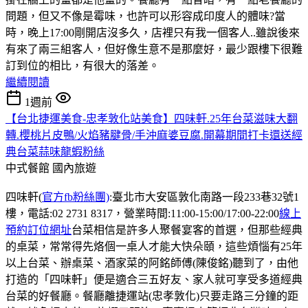
問題，但又不像是霉味，也許可以形容成印度人的體味?當
時，晚上17:00剛開店沒多久，店裡只有我一個客人..雖說後來
有來了兩三組客人，但好像生意不是那麼好，最少跟樓下很難
訂到位的相比，有很大的落差。
繼續閱讀
1週前
【台北捷運美食-忠孝敦化站美食】四味軒.25年台菜滋味大翻
轉.櫻桃片皮鴨/火焰豬腱骨/手沖麻婆豆腐.開幕期間打卡還送經
典台菜蒜味龍蝦粉絲
中式餐館
國內旅遊
四味軒(
官方fb粉絲團)
:臺北市大安區敦化南路一段233巷32號1
樓，電話:02 2731 8317，營業時間:11:00-15:00/17:00-22:00
線上
預約訂位網址
台菜相信是許多人聚餐宴客的首選，但那些經典
的桌菜，常常得先烙個一桌人才能大快朵頤，這些煩惱有25年
以上台菜、辦桌菜、酒家菜的阿銘師傅(陳俊銘)聽到了，由他
打造的「四味軒」便是適合三五好友、家人就可享受多道經典
台菜的好餐廳。餐廳離捷運站(忠孝敦化)只要走路三分鐘的距