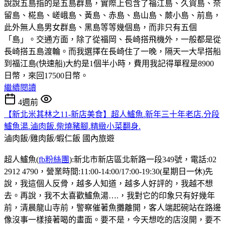
說說五島指的是五島群島，實際上包含了福江島、久賀島、奈
留島、椛島、嵯峨島、黃島、赤島、島山島、蕨小島、前島，
此外無人島男女群島、黑島等等幾個島，而非只有五個
「島」。交通方面，除了從福岡、長崎搭飛機外，一般都是從
長崎搭五島渡輪。而我選擇在長崎住了一晚，隔天一大早搭船
到福江島(快速船)大約是1個半小時，費用我記得單程是8900
日幣，來回17500日幣。
繼續閱讀
4週前
【新北米其林之11-新店美食】超人鱸魚.新年三十年老店.分段
鱸魚湯.滷肉飯.柴燒豬腳.精緻小菜翻身.
滷肉飯/雞肉飯/蝦仁飯
國內旅遊
超人鱸魚(
fb粉絲團
):新北市新店區北新路一段349號，電話:02
2912 4790，營業時間:11:00-14:00/17:00-19:30(星期日一休)先
說，我這個人反骨，越多人知道，越多人好評的，我越不想
去。再說，我不太喜歡鱸魚湯….，我對它的印象只有好幾年
前，清晨龍山寺前，警察催著魚攤離開，客人端起碗站在路邊
像沒事一樣接著喝的畫面。要不是，今天想吃的店沒開，要不