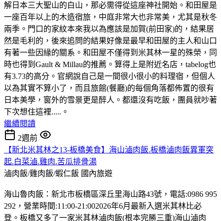
解日本三大聖山的白山，那必需得從這座神社開始。和田屋是
一座百年以上的木造宿旅，中庭非常大也非常美，尤其是秋冬
兩季。門口的家紋本來我以為應該是加賀(前田家)的，結果居
然是毛利的，後來追問的結果好像是最早和田屋的主人和山口
有著一些因緣的關系。和田屋不僅得到米其林一星的殊榮，同
時也得到Gault & Millau的推薦。算得上是附近名店，tabelog也
有3.73的高分。官網說自己是一間很小很小的料理宿，但個人
以為其實不算小了，而且旅館(餐廳)的每個角落都佈置的很有
日本美學，窗外的雪景更是醉人。都還沒有吃飯，團員就吵著
下次想住這裡.....。
繼續閱讀
2週前
【新北米其林之13-板橋美食】海山滷肉飯.板橋滷肉飯異軍突
起.白菜滷.雞肉.苦瓜排骨湯
滷肉飯/雞肉飯/蝦仁飯
國內旅遊
海山魯肉飯：新北市板橋區深丘里海山路43號，電話:0986 995
292，營業時間:11:00-21:002026年6月最新入選米其林比必
登。板橋又多了一家米其林滷肉飯(根本完勝三重)海山滷肉