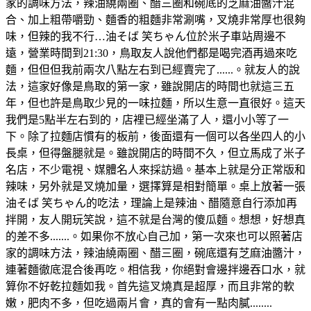
家的調味方法，辣油繞兩圈、醋三圈和碗底的芝麻油醬汁混
合、加上粗帶嚼勁、麵香的粗麵非常涮嘴，叉燒非常厚也很夠
味，但辣的我不行…油そば 笑ちゃん位於米子車站周邊不
遠，營業時間到21:30，鳥取友人說他們都是喝完酒再過來吃
麵，但但但我前兩次八點左右到已經賣完了......。就友人的說
法，這家好像是鳥取的第一家，雖說開店的時間也就這三五
年，但也許是鳥取少見的一味拉麵，所以生意一直很好。這天
我們是5點半左右到的，店裡已經坐滿了人，還小小等了一
下。除了拉麵店慣有的板前，後面還有一個可以各坐四人的小
長桌，但得盤腿就是。雖說開店的時間不久，但立馬成了米子
名店，不少電視、媒體名人來採訪過。基本上就是分正常版和
辣味，另外就是叉燒加量，選擇算是相對簡單。桌上放著一張
油そば 笑ちゃん的吃法，理論上是辣油、醋隨意自行添加再
拌開，友人開玩笑說，這不就是台灣的傻瓜麵。想想，好想真
的差不多.......。如果你不放心自己加，第一次來也可以照著店
家的調味方法，辣油繞兩圈、醋三圈，碗底還有芝麻油醬汁，
連著麵徹底混合後再吃。相信我，你絕對會邊拌邊吞口水，就
算你不好乾拉麵如我。首先這叉燒真是超厚，而且非常的軟
嫩，肥肉不多，但吃過兩片會，真的會有一點肉膩........