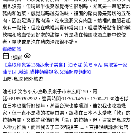
別也沒有，但喝過半後突然覺得它很耐喝，尤其是一邊配著炒
豬肉和泡菜，感覺越喝越有滋味，裡面的豬肉像是薄切的五花
肉，因為足滿了豬肉湯，吃來滋潤又有肉甜。這裡的血腸看起
來有一點乾，但吃在嘴裡其實非常爽口，咀嚼端帶點冬粉的微
軟糯和豬血恰到好處的甜糯，算是我在韓國吃過血腸中佼佼
者，單吃或是泡在豬肉湯都很不錯。
繼續閱讀
1週前
【鳥取印象第135回-米子美食】油そば 笑ちゃん.鳥取第一家
油そば .辣油.醋拌麵樂趣多.叉燒超厚麵超Q
山陰-鳥取
國外旅遊
油そば 笑ちゃん:鳥取県米子市末広町159，電
話:+81859302992，營業時間:11:30–14:30、17:00–21:30油そば
在日本也風行好幾年，甚至台灣也能嚐到，雖說我也吃過幾
家，但一直不是我的拉麵首選，跟我在日本不太愛吃「乾」的
拉麵有關，又或許我偏好有「湯」的拉麵。但，這家是鳥取友
人極力推薦，而且我去了三次都撲空.....。直接說結論:照著店