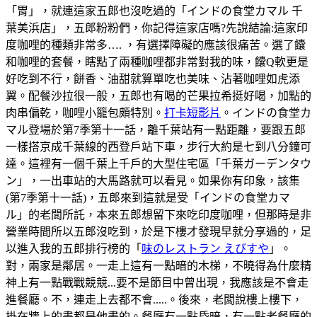
「胃」，就連這家五郎也沒吃過的「インドの食堂カマル 千
葉美浜店」，五郎粉粉們，你記得這家店嗎?先說結論:這家印
度咖哩的種類非常多…. ，有選擇障礙的應該很痛苦。選了饢
和咖哩的套餐，瞎點了兩種咖哩都非常對我的味，饢Q軟更是
好吃到不行，餅香、油甜就算單吃也美味、沾著咖哩如虎添
翼。配餐沙拉很一般，五郎也有喝的芒果拉希挺好喝，加點的
肉串偏乾，咖哩小籠包頗特別。
打卡短影片
。インドの食堂カ
マル登場於第7季第十一話，離千葉站有一點距離，要跟五郎
一樣搭京成千葉線的西登戶站下車，步行大約是七到八分鐘可
達。這裡有一個千葉上千戶的大型住宅區「千葉ガーデンタウ
ン」，一出車站的大馬路就可以看見。如果你有印象，該集
(第7季第十一話)，五郎來到這就是受「インドの食堂カマ
ル」的老闆所託，本來五郎想留下來吃印度咖哩，但那時是非
營業時間所以五郎沒吃到，於是下樓才發現早就分享過的，足
以進入我的五郎排行榜的「
味のレストラン えびすや
」。
對，兩家是鄰居。一走上這有一點暗的木梯，不曉得為什麼精
神上有一點戰戰競競...要不是節目中曾出現，我應該是不會走
進餐廳。不，連走上去都不會.....。後來，老闆說樓上樓下，
掛在牆上的畫都是他畫的。餐廳有一點昏暗，有一點老餐廳的