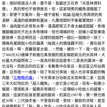
是，剛好經過沒人排，要不是，我最近又在弄「米其林資料
庫」，真的想也不會想進去。但，這家現煮的鱸魚湯喝服了
我，即便下次看到，我一樣不會點。結論:這碗久熬再熬的魚
湯鮮、滿滿的蛤蜊鮮和薑𢇃、九層塔間的平衡著實微妙。同
時，滷肉飯也非常有水準、滿滿膠質又不會太鹹或甜膩，柴燒
豬腳雖說吃不出太多柴燒味、但也堪稱好吃，就連小菜埾果南
都很棒。而且啊而且，店裡的姐姐們一個比一個親切。除了，
價格有著跳脫小吃的偏貴（每個人的價值觀不同），實在挑不
出毛病。啊，真離我家太遠…。然後，補充一下，我一個人吃
了660元XD幾陣子和幾位美食圈的朋友聊起新北的米其林，大
伙最大的疑問有二，一是為何新店這麼多?二是為何蘆洲一家
也沒有。而新店的四五家，多數集中在新店、新店區公所站周
邊，且待我一一收服。除了早前分享過，個人也非常喜歡的鴨
肉飯「
北鴨鴨肉羹
」，今天再來分站新店米其林第二家，這兩
三年大紅特紅的「超人鱸魚」。說它是小吃店，但有一點像小
餐館，環境乾淨、服務非常親切，一反傳統小吃給人的感覺。
據說，這家的前身是賣滷肉飯有，約莫在1997年，算一算也將
近30年。二代接手後，不管是料理、食材、餐飲的流程，甚至
在視覺都有了「新」意。首先，小吃店有低消，而且每人是