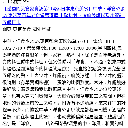
2週前
【孤獨的美食家實訪第114家-日本東京美食】中華・洋食やよ
い.東淺草百年老食堂居酒屋.上豬排丼、冷麻婆麵以及炸餛飩.
五郎打卡
關東-東京美食
國外旅遊
中華・洋食やよい:東京都台東区浅草5-60-1，電話:+81 3-
3872-7710，營業時間:11:30–15:00、17:00–20:00(星期四休)五
郎吃過的洋食很多，但這家有一點不同，除了是百年老店外，
賣的料理偏中式料理，但又偏偏叫「洋食」，不過，說來中式
料理也是飄洋過海的料理就是(笑)。先直接說結論:這次完全照
五郎吃的點，上カツ丼、炸餛飩、麻婆涼麵。上カツ丼的醬汁
很特別（有單賣調味醬），蛋液的比例熟度非常好；炸餛飩好
香好酥；麻婆涼麵我比較無感。中華・洋食やよい位於東淺
草，也有人管它叫奧淺草，大概介於淺草寺和三之輪間，但在
地理的分類上屬於三之輪。這附近有不少酒店，來來往往的計
程車不少，而據說中華・洋食やよい就是計程車司機，酒店的
首選。而在料理上的選擇，也就微微偏向是居酒屋，雖說店的
名字是「洋食」......。店外是帶點暖意的中、洋風，和賣的料