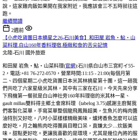
說，這家雞肉飯如果開在我家附近，我應該會三不五時就往這
跑。
繼續閱讀
2週前
【小虎吃貨團日本摘星之26-石川美食】和田屋 岩魚・鮎・山
菜料理.白山160年香料理宿.極緻和食的舌尖記憶
北陸-石川
國外旅遊
和田屋 岩魚・鮎・山菜料理(
官網
):石川県白山市三宮町イ55-
2，電話:+81 76-272-0570，營業時間:11:15 - 21:00(每個月第
二、四個星期二小虎吃貨團日本米其林摘星第十團，這一趟我
們共吃了六家星級米其林，其中有三家在石川，今天先來分享
下飛機第一餐就是白山神社旁160年料理宿的米其林一星、
gault millau雙料得主鄉土會席料理（tabelog 3.75)感謝主廚幫我
們客製化菜單，手寫菜單整個龍飛鳳舞超美，生魚片的梅肉醬
油特別又好吃，八吋小菜樣樣精緻美味，爐烤香魚怎麼可以這
麼好吃，月之輪熊肉吃得團員目瞪口呆，直嫌太少…炊飯美
味，甜點更好吃。更讓我喜歡的是環境，尤其是幾位內將的服