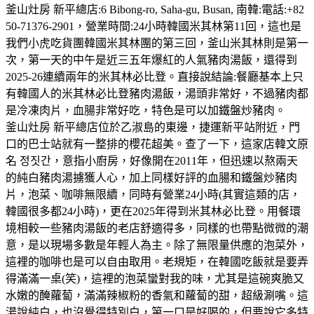
釜山灶房 新平總店:6 Bibong-ro, Saha-gu, Busan, 南韓:電話:+82
50-71376-2901，營業時間:24小時韓國米其林第11回，這也是
我們小虎吃貨團韓國米其林團的第三回，釜山米其林則是第一
次，第一天的中午是近三五年爆紅的人氣豬肉湯飯，還得到
2025-26連續兩年的米其林必比登。直接說結論:餐廳基本上只
有韓國人的米其林必比登豬肉湯飯，湯頭非常好，不過豬肉都
是冷凍肉片，血腸非常好吃，特色是可以加鐵盤炒豬肉。
釜山灶房 新平總店位於乙淑島的東邊，捷運新平站附近，門
口的巴士站就有一整排的櫻花超美。查了一下，這家店韓文原
名 정짓간，意指小廚房，好像開在2011年，但迅速以熬兩天
的純白豬肉湯擄獲人心，加上同樣好評的血腸和鐵盤炒豬肉
片，泡菜、咖啡無限續，同時有營業24小時(其實這類的店，
韓國很多都24小時)，更在2025年得到米其林必比登。用餐環
境相較一些豬肉湯飯的老店舒適得多，同樣的也帶點微微的潮
意，是以現場多數是年輕人為主。除了無限量供應的泡菜外，
這裡的咖啡也是可以自由取用。老規矩，在韓國吃飯就是要弄
得滿滿一桌(笑)，這裡的泡菜蠻對我的味，尤其是這碗爽脆又
水嫩的醃蘿蔔，滿滿辣椒粉的香氣和蘿蔔的甜，超級涮嘴。這
湯說純白，也沒覺得特別白，第一口是好喝的，但要說它多特