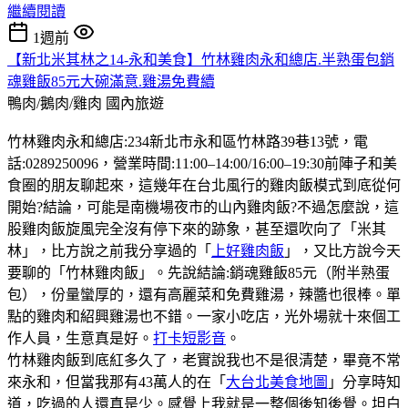
繼續閱讀
1週前
【新北米其林之14-永和美食】竹林雞肉永和總店.半熟蛋包銷
魂雞飯85元大碗滿意.雞湯免費續
鴨肉/鵝肉/雞肉
國內旅遊
竹林雞肉永和總店:234新北市永和區竹林路39巷13號，電
話:0289250096，營業時間:11:00–14:00/16:00–19:30前陣子和美
食圈的朋友聊起來，這幾年在台北風行的雞肉飯模式到底從何
開始?結論，可能是南機場夜市的山內雞肉飯?不過怎麼說，這
股雞肉飯旋風完全沒有停下來的跡象，甚至還吹向了「米其
林」，比方說之前我分享過的「
上好雞肉飯
」，又比方說今天
要聊的「竹林雞肉飯」。先說結論:銷魂雞飯85元（附半熟蛋
包），份量蠻厚的，還有高麗菜和免費雞湯，辣醬也很棒。單
點的雞肉和紹興雞湯也不錯。一家小吃店，光外場就十來個工
作人員，生意真是好。
打卡短影音
。
竹林雞肉飯到底紅多久了，老實說我也不是很清楚，畢竟不常
來永和，但當我那有43萬人的在「
大台北美食地圖
」分享時知
道，吃過的人還真是少。感覺上我就是一整個後知後覺。坦白