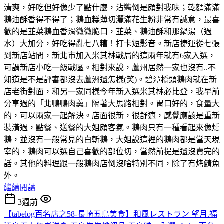
清爽，好吃但好像少了點什麼，沾醬倒是頗對我味；乾麵滿滿
鵝油酥香得不得了；鵝血糕薄切灑滿花生粉非常有誠意，最喜
歡的是韮菜鵝血香滑微微脆口，韮菜、鵝油酥和那鍋湯（過
水）大加分，好吃得亂七八糟！打卡短影音。新店捷運從七張
到新店站間，新北市加入米其林戰局的這兩年就有6家入選，
可謂新店小吃一級戰區。相對來說，蘆州居然一家也沒有..不
知道是不是評審都沒去蘆洲還怎樣(笑)。碧潭橋頭鵝肉就在新
店老街對面，和另一家同樣今年新入選米其林必比登，我早前
分享過的「北鴨鴨肉羹」隔著大馬路相對。胃口好的，食量大
的，可以兩家一起解決。店面很新，很舒適，感覺應該是重新
裝潢過，點餐、送餐的大姐頗客氣。鵝肉只有一種看起來像燻
鵝，並沒有一般常見的白斬鵝，大姐說這裡的鵝肉都是當天現
宰的，鵝肉可以選自己喜歡的部位切，當然前提是還沒賣完的
話。其他的料理跟一般鵝肉店倒沒啥特別不同，除了有烤鯖魚
外。
繼續閱讀
3週前
【tabelog百名店之58-長崎五島美食】和風レストラン 望月.福