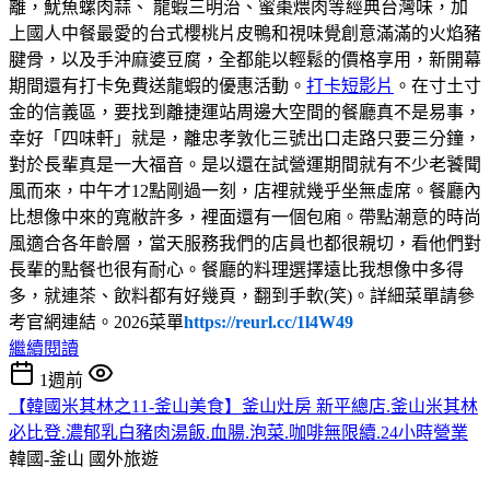
離，魷魚螺肉蒜、 龍蝦三明治、蜜棗煨肉等經典台灣味，加
上國人中餐最愛的台式櫻桃片皮鴨和視味覺創意滿滿的火焰豬
腱骨，以及手沖麻婆豆腐，全都能以輕鬆的價格享用，新開幕
期間還有打卡免費送龍蝦的優惠活動。
打卡短影片
。在寸土寸
金的信義區，要找到離捷運站周邊大空間的餐廳真不是易事，
幸好「四味軒」就是，離忠孝敦化三號出口走路只要三分鐘，
對於長輩真是一大福音。是以還在試營運期間就有不少老饕聞
風而來，中午才12點剛過一刻，店裡就幾乎坐無虛席。餐廳內
比想像中來的寬敝許多，裡面還有一個包廂。帶點潮意的時尚
風適合各年齡層，當天服務我們的店員也都很親切，看他們對
長輩的點餐也很有耐心。餐廳的料理選擇遠比我想像中多得
多，就連茶、飲料都有好幾頁，翻到手軟(笑)。詳細菜單請參
考官網連結。2026菜單
https://reurl.cc/1l4W49
繼續閱讀
1週前
【韓國米其林之11-釜山美食】釜山灶房 新平總店.釜山米其林
必比登.濃郁乳白豬肉湯飯.血腸.泡菜.咖啡無限續.24小時營業
韓國-釜山
國外旅遊