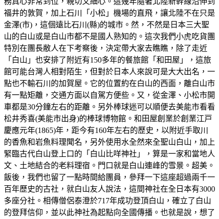
務真心非常到位，親切又細心。這幾年隨著北陸新幹線沿伸到
福井的敦賀，加上石川「小松」機場的直飛，讓北陸不在只是
金澤(市)，這個遠比石川(縣)的城市。然，不然是日本三大聖
山的白山或是白山市都不是國人熟知的。這次我們小虎吃貨團
特別在團長敝人在下考察後，決定帶大家去瞧瞧，除了走近
「白山」也安排了附近有150多年的餐旅館「和田屋」，這旅
館可能台灣人相對陌生，但對於日本人來說可是大大出名，一
點也不輸石川的加賀屋。它的位置約在白山的西面，離白山市
有一點矩離，交通方面以自駕方便些。又，從金澤、小松市開
車都是30分鐘左右的距離。另外棒球迷可以順便去美能市看看
松井秀喜(美能市出身)的棒球博物館。和田屋創業於創業江戸
慶應元年(1865)年，距今有160年左右的歷史，以附近手取川
的香魚和岩魚料理聞名，另外使用水全然來全聖山白山，加上
緊臨古代白山登上口的「白山比咩神社」，算是一家和當地人
文、土地結合的老料理宿。門口就是白山連峰的雪景。超美。
飯後，我們也留了一點時間給團員，參拜一下這座超過兩千一
百年歷史的古社，就白山友人說法，這間神社在全日本有3000
多座分社。相傳僧侶泰澄於717年成功登頂白山，確立了白山
的登拜信仰，並以此神社為起點向全國傳播。也就是說，想了