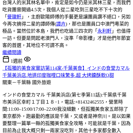
台灣人的米其林名單中，肯定是如今仍是米其林三星，而我們
吃貨團曾開過4.5次，我個人從二星吃到三星吃不下十次的
「
譽瓏軒
」，主廚歐陽師傅的手藝更是讓團員讚不絕口，另如
今再次摘得二星的譚師傳(
譚卉
)，那也是團員口中澳門粵菜的
極品。當然位於本島，我們也吃過三四次的「
永利軒
」也值得
一訪。但要是問起老澳門人，沒準「帝影樓」才是他們年節宴
客的首選，其地位不可謂不高。
繼續閱讀
1週前
【孤獨的美食家實訪第114家-千葉美食】インドの食堂カマル
千葉美浜店.地道印度咖哩口味繁多.超 大烤饢酥軟Q甜
關東－千葉縣
國外旅遊
インドの食堂カマル 千葉美浜店(第七季第11話):千葉県千葉
市美浜区幸町１丁目１８−1，電話:+81432462555，營業時
間:11:00–15:00/17:00–22:00我沒細數，但孤獨美食家五郎除了
東京都外，跑最勤的應該是千葉，又或者是神奈川。是以如果
要整理一篇單一縣的孤獨美食家全攻略，可能就是千葉，因為
目前為止我大概只剩一兩家沒吃到，其他十多家都全數入