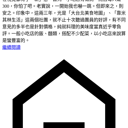
300，你怕了吧。老實說，一開始我也嚇一跳。但即來之，則
安之。印象中，這兩三年，光是「大台北美食地圖」、「靠米
其林生活」這兩個社團，就不止十次聽過團員的好評，有不同
意見的多半也是針對價格，純就料理的美味度當真近乎零負
評。一般小吃店的飯、麵類，搭配不少配菜，以小吃店來說算
是蠻豐富的。
繼續閱讀