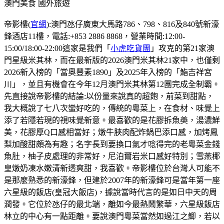
澳門美食
國外旅遊
帝影樓(
官網
):澳門氹仔廣東大馬路786、798、816及840號新濠
鋒酒店11樓，電話:+853 2886 8868，營業時間:12:00-
15:00/18:00-22:00這家是我們「
小虎吃貨團
」攻克的第21家澳
門星級米其林，而在最新版的2026澳門米其林21家中，也僅剩
2026新入榜的「當奧豐素1890」及2025年入榜的「鮨吉祥宮
川」，並且有機會在今年12月澳門米其林第12團完成全制霸。
先直接說帝影樓的結論:以份量來說真的超飽，前菜到甜點，
我大概說了七八次蠻好吃的，傳統的粵菜上，在食材、味覺上
添了若隱若現的視味覺新意。最喜歡的是花膠拆魚𡙡，湯濃鮮
美，花膠厚Q口感相當好；燉牛脥肉配炸鍋巴添口感，加烤鳳
梨加酸甜頗為有趣；名字長到要換口氣才唸得完的老粵菜金錢
魚肚，柚子皮處理的非常好，尼泊爾岩米口感好特別；雪燕椰
皇燉奶凍水嫩清新透爽甜，我喜歡。帝影樓位於台灣人可能不
是那麼熟悉的新濠鋒，但建於2007年的新濠鋒可是當年第一座
六星級的飯店(皇冠大飯店)，據說當時代言的是如日中天的周
潤發。它位於氹仔的最北端，離如今最熱鬧繁華，六星級飯店
林立的中心有一點距離。要說澳門粵菜當然如過江之鯽，若以