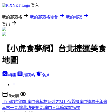
登入
我的部落格
我的部落格後台
我的帳號
登出
【小虎食夢網】台北捷運美食
地圖
相簿
部落格
名片
5天前
【小虎吃貨團-澳門米其林系列之24】帝影樓澳門連續十年米
其林一星.懷舊功夫粵菜.澳門人年節宴客指標