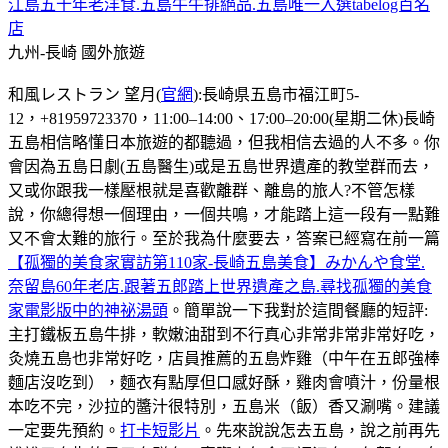
江島五十年老洋食.五島牛牛排絕品.五島唯一入選tabelog百名
店
九州-長崎
國外旅遊
和風レストラン 望月(
官網
):長崎県五島市福江町5-
12，+81959723370，11:00–14:00、17:00–20:00(星期二休)長崎
五島相信略懂日本旅遊的都聽過，但我相信去過的人不多。你
會因為五島日劇(五島醫生)或是五島世界遺產的教堂群而去，
又或你跟我一樣壓根就是喜歡離群、離島的旅人?不管怎樣
說，你總得想一個理由，一個共鳴，才能踏上這一段有一點難
又不會太難的旅行。至於我為什麼要去，答案已經寫在前一篇
【孤獨的美食家實訪第110家-長崎五島美食】みかんや食堂.
奈留島60年老店.跟著五郎踏上世界遺產之島.尋找孤獨的美食
家電影版中的神祕湯頭
。簡單說一下我對於這間餐廳的短評:
主打鐵板五島牛排，軟嫩油甜到不行真心非常非常非常好吃，
灸燒五島也非常好吃，店員推薦的五島炸雞（中午在五郎強棒
麵店沒吃到），麵衣有點厚但口感好酥，雞肉會噴汁，份量根
本吃不完，沙拉的醬汁很特別，五島米（飯）香又涮嘴。建議
一定要先預約。
打卡短影片
。先來說說怎去五島，說之前再先