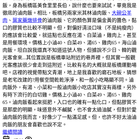
飯，身為板橋區美食里里長伯，說什麼也要來試試，畢竟我是
徹底的滷肉飯。相比，板橋另兩家米其林滷肉飯、
大碗公羊
肉
、
葉家藥燉排骨
的滷肉飯、它的顏色算是偏金黃的醬色，黏
口的膠質也比較不明顯。但，對偏好清淡口味（不是純瘦肉）
的應該會比較愛，就這點也反應在湯、白菜滷，雞肉上，甚至
是用餐環境。價格上小滷40、白菜49、湯65、雞肉65。海山滷
肉飯，坦白說我還真不知道這號人物，但據說不少日、韓的觀
光客會來...其位置說是板橋車站附近的巷弄裡，但其實一般觀
光客應該很少會走到這附近，比較有名的大概就是板橋運動場
吧。店裡的視覺帶點文青潮，地上是我喜歡的磨石地板，猜想
是老宅改建的?用餐空間乾乾淨淨，和一般小吃略顯不同。滷
肉飯外，有湯、小菜和一般滷肉飯小吃店其實沒有兩樣，另外
有時下流行的白切雞。價格上小滷40、白菜49、湯65、雞肉
65。滷肉飯看起來挺肥，入口也的確有一點化口，但黏膠質不
是那麼的明顯，味道意外不鹹膩，也不會太過油膩，但對於愛
滷肉飯的我而言，好像少了一點滿足感。但，也許不好太油滷
肉飯的朋友會喜歡也說不定。
繼續閱讀