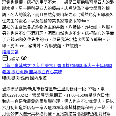
理倒也相櫬，店裡的用間不大，一邊是三張勉強可坐四人的盤
腿木桌，另一邊則是四人的檯前。店裡貼滿了美食節目的採
訪、名人的簽名，而且居然有東山紀之耶=)當然也有五郎和久
住先生的簽名，以及孤獨的美食家電影版的dm。
店裡的主食是各式炸物為主的丼飯，炸豬排、炸牡蠣、炸蝦。
另外也有不少下酒料理。酒單自然也少不少。店裡貼心的準備
了五郎set和久住先生的set，於是我決定這次照著五郎點。五
郎、虎郎set:上豬排丼、冷麻婆麵、炸餛飩。
繼續閱讀
3週前
【新北米其林之12-新店美食】碧潭橋頭鵝肉.新店三十年鵝肉
老店.鵝油蔥麵.韭菜鵝血真心美味
鴨肉/鵝肉/雞肉
國內旅遊
碧潭橋頭鵝肉:新北市新店區新生里北新路一段127號，電
話:0229153242，營業時間:星期五、11:00–15:00(星期六日休)
鵝肉一直是我最愛的兩隻腳料理，個人也有不少家愛店，是以
六月初知道新店有一家入選2026年米其林便專程去了一趟，七
月便公佈入選米其林必比登。直接說結論:鵝腿味道相對乾淨