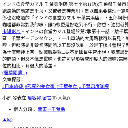
インドの食堂カマル 千葉美浜店(第七季第11話):千葉県千葉市美浜区幸
跑最勤的應該是千葉，又或者是神奈川。是以如果要整理一篇
郎也沒吃過的「インドの食堂カマル 千葉美浜店」，五郎粉粉
咖哩都非常對我的味，饢Q軟更是好吃到不行，餅香、油甜就
卡短影片
。インドの食堂カマル登場於第7季第十一話，離千
區「千葉ガーデンタウン」，一出車站的大馬路就可以看見。如
哩，但那時是非營業時間所以五郎沒吃到，於是下樓才發現早
為什麼精神上有一點戰戰競競...要不是節目中曾出現，我應該
的問題，但又不像是霉味，也許可以形容成印度人的體味?當時，
位的相比，有很大的落差。
(繼續閱讀...)
文章標籤：
#日本旅遊
#孤獨的美食家
#千葉美食
#千葉印度咖哩
小虎 發表在
痞客邦
留言
(0)
人氣(
)
個人分類：
關東－千葉縣
▲top