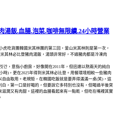
湯飯.血腸.泡菜.咖啡無限續.24小時營業
林第11回，這也是我們小虎吃貨團韓國米其林團的第三回，釜山米其林則是第一次，
人的米其林必比登豬肉湯飯，湯頭非常好，不過豬肉都是冷凍肉
짓간，意指小廚房，好像開在2011年，但迅速以熬兩天的純白
時)，更在2025年得到米其林必比登。用餐環境相較一些豬肉
自由取用。老規矩，在韓國吃飯就是要弄得滿滿一桌(笑)，這
別白，第一口是好喝的，但要說它多特別也沒有，但喝過半後突
來滋潤又有肉甜。這裡的血腸看起來有一點乾，但吃在嘴裡其實
。