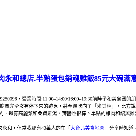
肉永和總店.半熟蛋包銷魂雞飯85元大碗滿
250096，營業時間:11:00–14:00/16:00–19:30前
飯旋風完全沒有停下來的跡象，甚至還吹向了「米其林」，比方
厚的，還有高麗菜和免費雞湯，辣醬也很棒。單點的雞肉和紹興
永和，但當我那有43萬人的在「
大台北美食地圖
」分享時知道