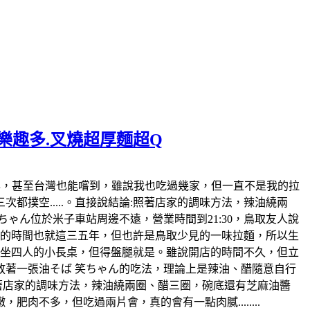
麵樂趣多.叉燒超厚麵超Q
日本也風行好幾年，甚至台灣也能嚐到，雖說我也吃過幾家，但一直不是我的拉
撲空.....。直接說結論:照著店家的調味方法，辣油繞兩
ゃん位於米子車站周邊不遠，營業時間到21:30，鳥取友人說
開店的時間也就這三五年，但也許是鳥取少見的一味拉麵，所以生
各坐四人的小長桌，但得盤腿就是。雖說開店的時間不久，但立
著一張油そば 笑ちゃん的吃法，理論上是辣油、醋隨意自行
照著店家的調味方法，辣油繞兩圈、醋三圈，碗底還有芝麻油醬
不多，但吃過兩片會，真的會有一點肉膩........