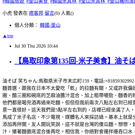
#韓國旅遊
#釜山美食
#韓國米其林
#釜山米其林
#釜山豬肉湯
小虎 發表在
痞客邦
留言
(0)
人氣(
)
個人分類：
韓國-釜山
▲top
Jul
30
Thu
2026
10:44
【鳥取印象第135回-米子美食】油そば
油そば 笑ちゃん:鳥取県米子市末広町159，電話:+81859302
麵首選，跟我在日本不太愛吃「乾」的拉麵有關，又或許我偏好有
圈、醋三圈和碗底的芝麻油醬汁混合、加上粗帶嚼勁、麵香的粗
他們都是喝完酒再過來吃麵，但但但我前兩次八點左右到已經賣完
意一直很好。這天我們是5點半左右到的，店裡已經坐滿了人
馬成了米子名店，不少電視、媒體名人來採訪過。基本上就是
添加再拌開，友人開玩笑說，這不就是台灣的傻瓜麵。想想，好想
汁，連著麵徹底混合後再吃。相信我，你絕對會邊拌邊吞口水，就