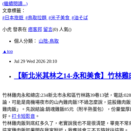
(繼續閱讀...)
文章標籤：
#日本旅遊
#鳥取拉麵
#米子美食
#油そば
小虎 發表在
痞客邦
留言
(0)
人氣(
)
個人分類：
山陰-鳥取
▲top
Jul
29
Wed
2026
20:10
【新北米其林之14-永和美食】竹林雞
竹林雞肉永和總店:234新北市永和區竹林路39巷13號，電話:0289
論，可能是南機場夜市的山內雞肉飯?不過怎麼說，這股雞肉
雞肉飯」。先說結論:銷魂雞飯85元（附半熟蛋包），份量蠻
好。
打卡短影音
。
竹林雞肉飯到底紅多久了，老實說我也不是很清楚，畢竟不常來
這家雞肉飯如果開在我家附近，我應該會三不五時就往這跑。