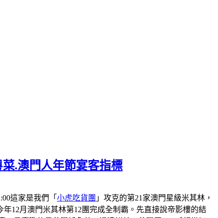
粵菜.澳門人年節宴客指標
-22:00這家是我們「
小虎吃貨團
」攻克的第21家澳門星級米其林，
會在今年12月澳門米其林第12團完成全制霸。先直接說帝影樓的結