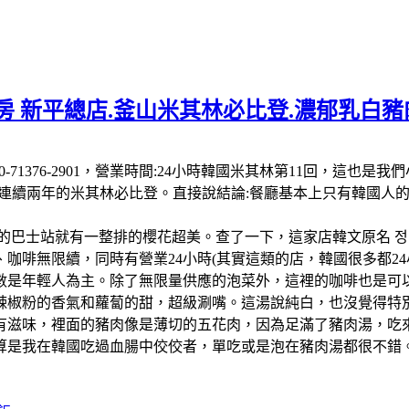
 新平總店.釜山米其林必比登.濃郁乳白豬肉
 南韓:電話:+82 50-71376-2901，營業時間:24小時韓國米其
-26連續兩年的米其林必比登。直接說結論:餐廳基本上只有韓國
的巴士站就有一整排的櫻花超美。查了一下，這家店韓文原名 정
啡無限續，同時有營業24小時(其實這類的店，韓國很多都24小
數是年輕人為主。除了無限量供應的泡菜外，這裡的咖啡也是可以
辣椒粉的香氣和蘿蔔的甜，超級涮嘴。這湯說純白，也沒覺得特
有滋味，裡面的豬肉像是薄切的五花肉，因為足滿了豬肉湯，吃
算是我在韓國吃過血腸中佼佼者，單吃或是泡在豬肉湯都很不錯