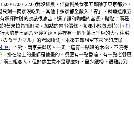
5:00/17:00–22:00我沒細數，但孤獨美食家五郎除了東京都外，
概只剩一兩家沒吃到，其他十多家都全數入「胃」，就連這家五
 ，有選擇障礙的應該很痛苦。選了饢和咖哩的套餐，瞎點了兩種
喝的芒果拉希挺好喝，加點的肉串偏乾，咖哩小籠包頗特別。
打
步行大約是七到八分鐘可達。這裡有一個千葉上千戶的大型住宅
ンドの食堂カマル」的老闆所託，本來五郎想留下來吃印度咖
すや
」。對，兩家是鄰居。一走上這有一點暗的木梯，不曉得
上樓下，掛在牆上的畫都是他畫的。餐廳有一點昏暗，有一點老餐廳
有來了兩三組客人，但好像生意不是那麼好，最少跟樓下很難訂到