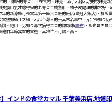
吃的，傳統的粵菜上，在食材、味覺上添了若隱若現的視味覺新
到要換口氣才唸得完的老粵菜金錢魚肚，柚子皮處理的非常好，
07年的新濠鋒可是當年第一座六星級的飯店(皇冠大飯店)，據
當然如過江之鯽，若以台灣人的米其林名單中，肯定是如今仍是
員讚不絕口，另如今再次摘得二星的譚師傳(
譚卉
)，那也是團員
是他們年節宴客的首選，其地位不可謂不高。
食】インドの食堂カマル 千葉美浜店.地道印