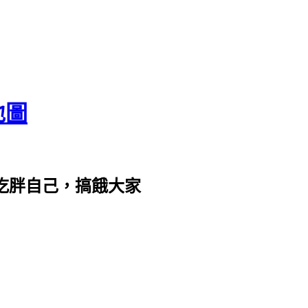
地圖
com。吃胖自己，搞餓大家