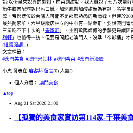
論:以份量來說真的超飽，前菜到甜點，我大概說了七八次蠻好
燉牛脥肉配炸鍋巴添口感，加烤鳳梨加酸甜頗為有趣；名字長
歡。帝影樓位於台灣人可能不是那麼熟悉的新濠鋒，但建於20
最熱鬧繁華，六星級飯店林立的中心有一點距離。要說澳門粵菜
三星吃不下十次的「
譽瓏軒
」，主廚歐陽師傅的手藝更是讓團
利軒
」也值得一訪。但要是問起老澳門人，沒準「帝影樓」才
(繼續閱讀...)
文章標籤：
#澳門美食
#澳門米其林
#澳門粵菜
#澳門新濠鋒
小虎 發表在
痞客邦
留言
(0)
人氣(
)
個人分類：
澳門美食
▲top
Aug
01
Sat
2026
21:00
【孤獨的美食家實訪第114家-千葉美