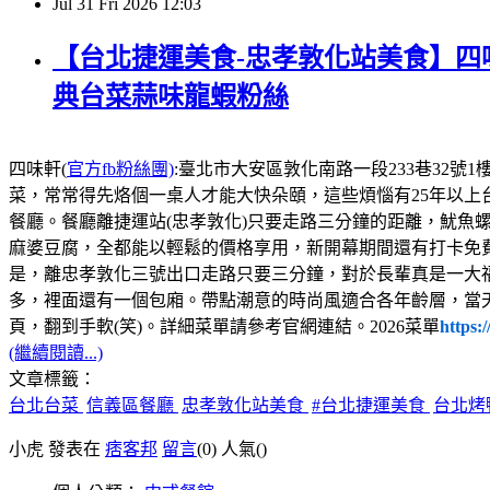
Jul
31
Fri
2026
12:03
【台北捷運美食-忠孝敦化站美食】四味
典台菜蒜味龍蝦粉絲
四味軒(
官方fb粉絲團)
:臺北市大安區敦化南路一段233巷32號1樓，電話:02
菜，常常得先烙個一桌人才能大快朵頤，這些煩惱有25年以上
餐廳。餐廳離捷運站(忠孝敦化)只要走路三分鐘的距離，魷魚
麻婆豆腐，全都能以輕鬆的價格享用，新開幕期間還有打卡免
是，離忠孝敦化三號出口走路只要三分鐘，對於長輩真是一大
多，裡面還有一個包廂。帶點潮意的時尚風適合各年齡層，當
頁，翻到手軟(笑)。詳細菜單請參考官網連結。2026菜單
https:
(繼續閱讀...)
文章標籤：
台北台菜
信義區餐廳
忠孝敦化站美食
#台北捷運美食
台北烤
小虎 發表在
痞客邦
留言
(0)
人氣(
)