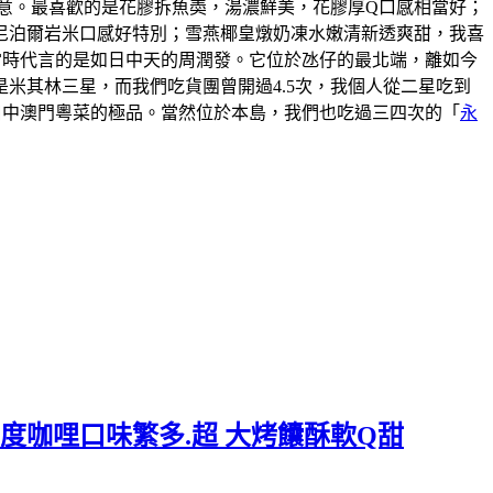
意。最喜歡的是花膠拆魚𡙡，湯濃鮮美，花膠厚Q口感相當好；
尼泊爾岩米口感好特別；雪燕椰皇燉奶凍水嫩清新透爽甜，我喜
說當時代言的是如日中天的周潤發。它位於氹仔的最北端，離如今
米其林三星，而我們吃貨團曾開過4.5次，我個人從二星吃到
口中澳門粵菜的極品。當然位於本島，我們也吃過三四次的「
永
度咖哩口味繁多.超 大烤饢酥軟Q甜