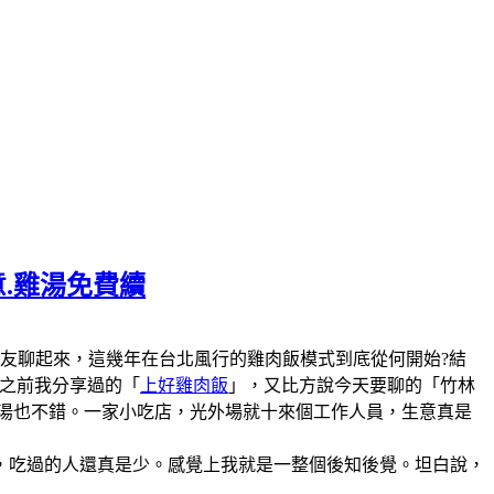
意.雞湯免費續
陣子和美食圈的朋友聊起來，這幾年在台北風行的雞肉飯模式到底從何開始?結
說之前我分享過的「
上好雞肉飯
」，又比方說今天要聊的「竹林
雞湯也不錯。一家小吃店，光外場就十來個工作人員，生意真是
，吃過的人還真是少。感覺上我就是一整個後知後覺。坦白說，