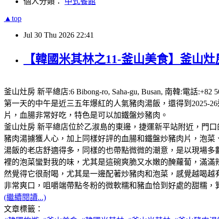
個人分類：
中式餐館
▲top
Jul
30
Thu
2026
22:41
【韓國米其林之11-釜山美食】釜山灶房
釜山灶房 新平總店:6 Bibong-ro, Saha-gu, Busan,
第一天的中午是近三五年爆紅的人氣豬肉湯飯，還得到2025
片，血腸非常好吃，特色是可以加鐵盤炒豬肉。
釜山灶房 新平總店位於乙淑島的東邊，捷運新平站附近，門口
豬肉湯擄獲人心，加上同樣好評的血腸和鐵盤炒豬肉片，泡菜、咖
湯飯的老店舒適得多，同樣的也帶點微微的潮意，是以現場多
裡的泡菜蠻對我的味，尤其是這碗爽脆又水嫩的醃蘿蔔，滿滿
然覺得它很耐喝，尤其是一邊配著炒豬肉和泡菜，感覺越喝越
非常爽口，咀嚼端帶點冬粉的微軟糯和豬血恰到好處的甜糯，
(繼續閱讀...)
文章標籤：