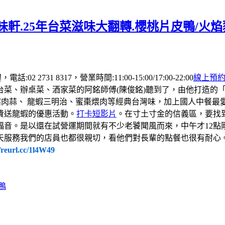
軒.25年台菜滋味大翻轉.櫻桃片皮鴨/火
 2731 8317，營業時間:11:00-15:00/17:00-22:00
線上預
台菜、辦桌菜、酒家菜的阿銘師傅(陳俊銘)聽到了，由他打造的
螺肉蒜、 龍蝦三明治、蜜棗煨肉等經典台灣味，加上國人中餐
費送龍蝦的優惠活動。
打卡短影片
。在寸土寸金的信義區，要找
福音。是以還在試營運期間就有不少老饕聞風而來，中午才12點
天服務我們的店員也都很親切，看他們對長輩的點餐也很有耐心
//reurl.cc/1l4W49
鴨