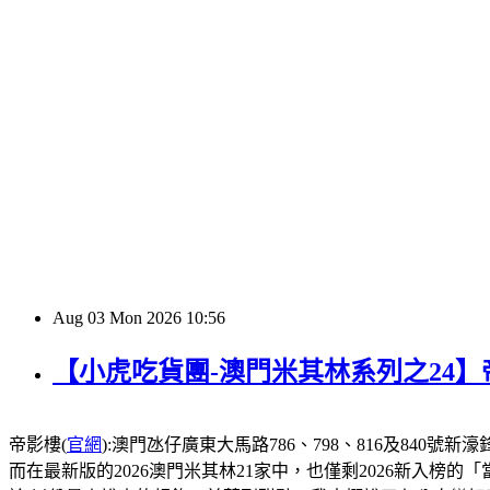
Aug
03
Mon
2026
10:56
【小虎吃貨團-澳門米其林系列之24
帝影樓(
官網
):澳門氹仔廣東大馬路786、798、816及840號新濠鋒酒店1
而在最新版的2026澳門米其林21家中，也僅剩2026新入榜的