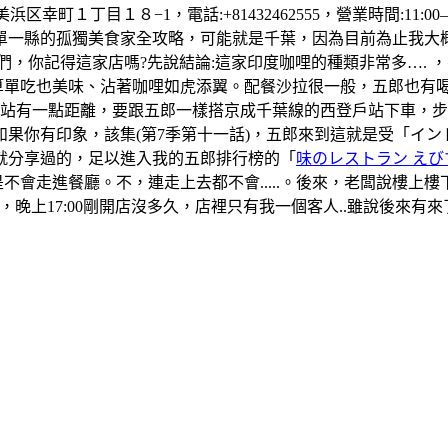
町１丁目１８−1，電話:+81432462555，營業時間:11:00–1
單一縣的孤獨美食家全攻略，可能就是千葉，因為目前為止我大
們，你記得這家店嗎?先說結論:這家印度咖哩的種類非常多….
算單吃也美味、沾著咖哩如虎添翼。配餐沙拉很一般，五郎也有
葉站有一點距離，要跟五郎一樣搭京成千葉線的西登戶站下車，
果你有印象，該集(第7季第十一話)，五郎來到這就是受「イ
就分享過的，足以進入我的五郎排行榜的「
味のレストラン えび
是不會走進餐廳。不，連走上去都不會.....。後來，老闆說樓
晚上17:00剛開店沒多久，店裡只有我一個客人..雖說後來