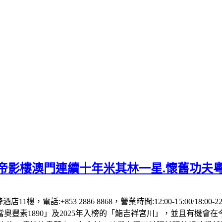
】帝影樓澳門連續十年米其林一星.懷舊功夫
1樓，電話:+853 2886 8868，營業時間:12:00-15:00/18:00
「當奧豐素1890」及2025年入榜的「鮨吉祥宮川」，並且有機