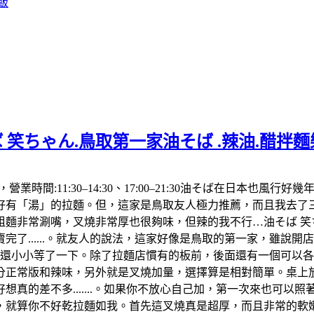
飯
 笑ちゃん.鳥取第一家油そば .辣油.醋拌
992，營業時間:11:30–14:30、17:00–21:30油そば在
「湯」的拉麵。但，這家是鳥取友人極力推薦，而且我去了三次都
麵非常涮嘴，叉燒非常厚也很夠味，但辣的我不行…油そば 笑ち
了......。就友人的說法，這家好像是鳥取的第一家，雖說
，還小小等了一下。除了拉麵店慣有的板前，後面還有一個可以
分正常版和辣味，另外就是叉燒加量，選擇算是相對簡單。桌上放
真的差不多.......。如果你不放心自己加，第一次來也可以
算你不好乾拉麵如我。首先這叉燒真是超厚，而且非常的軟嫩，肥肉