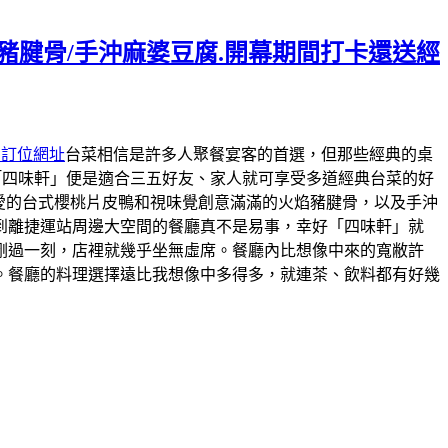
焰豬腱骨/手沖麻婆豆腐.開幕期間打卡還送經
約訂位網址
台菜相信是許多人聚餐宴客的首選，但那些經典的桌
「四味軒」便是適合三五好友、家人就可享受多道經典台菜的好
最愛的台式櫻桃片皮鴨和視味覺創意滿滿的火焰豬腱骨，以及手沖
到離捷運站周邊大空間的餐廳真不是易事，幸好「四味軒」就
剛過一刻，店裡就幾乎坐無虛席。餐廳內比想像中來的寬敝許
。餐廳的料理選擇遠比我想像中多得多，就連茶、飲料都有好幾