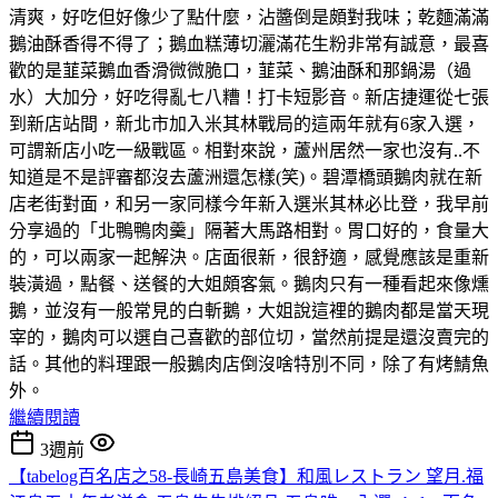
清爽，好吃但好像少了點什麼，沾醬倒是頗對我味；乾麵滿滿
鵝油酥香得不得了；鵝血糕薄切灑滿花生粉非常有誠意，最喜
歡的是韮菜鵝血香滑微微脆口，韮菜、鵝油酥和那鍋湯（過
水）大加分，好吃得亂七八糟！打卡短影音。新店捷運從七張
到新店站間，新北市加入米其林戰局的這兩年就有6家入選，
可謂新店小吃一級戰區。相對來說，蘆州居然一家也沒有..不
知道是不是評審都沒去蘆洲還怎樣(笑)。碧潭橋頭鵝肉就在新
店老街對面，和另一家同樣今年新入選米其林必比登，我早前
分享過的「北鴨鴨肉羹」隔著大馬路相對。胃口好的，食量大
的，可以兩家一起解決。店面很新，很舒適，感覺應該是重新
裝潢過，點餐、送餐的大姐頗客氣。鵝肉只有一種看起來像燻
鵝，並沒有一般常見的白斬鵝，大姐說這裡的鵝肉都是當天現
宰的，鵝肉可以選自己喜歡的部位切，當然前提是還沒賣完的
話。其他的料理跟一般鵝肉店倒沒啥特別不同，除了有烤鯖魚
外。
繼續閱讀
3週前
【tabelog百名店之58-長崎五島美食】和風レストラン 望月.福