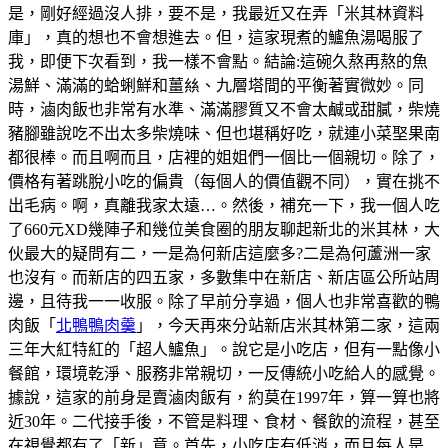
是，剛好經過沒人排，要不是，我最近又在弄「米其林資料
庫」，真的想也不會想進去。但，這家現煮的鱸魚湯喝服了
我，即便下次看到，我一樣不會點。結論:這碗久熬再熬的魚
湯鮮、滿滿的蛤蜊鮮和薑𢇃、九層塔間的平衡著實微妙。同
時，滷肉飯也非常有水準、滿滿膠質又不會太鹹或甜膩，柴燒
豬腳雖說吃不出太多柴燒味、但也堪稱好吃，就連小菜埾果南
都很棒。而且啊而且，店裡的姐姐們一個比一個親切。除了，
價格有著跳脫小吃的偏貴（每個人的價值觀不同），實在挑不
出毛病。啊，真離我家太遠…。然後，補充一下，我一個人吃
了660元XD幾陣子和幾位美食圈的朋友聊起新北的米其林，大
伙最大的疑問有二，一是為何新店這麼多?二是為何蘆洲一家
也沒有。而新店的四五家，多數集中在新店、新店區公所站周
邊，且待我一一收服。除了早前分享過，個人也非常喜歡的鴨
肉飯「
北鴨鴨肉羹
」，今天再來分站新店米其林第二家，這兩
三年大紅特紅的「超人鱸魚」。說它是小吃店，但有一點像小
餐館，環境乾淨、服務非常親切，一反傳統小吃給人的感覺。
據說，這家的前身是賣滷肉飯有，約莫在1997年，算一算也將
近30年。二代接手後，不管是料理、食材、餐飲的流程，甚至
在視覺都有了「新」意。首先，小吃店有低消，而且每人是