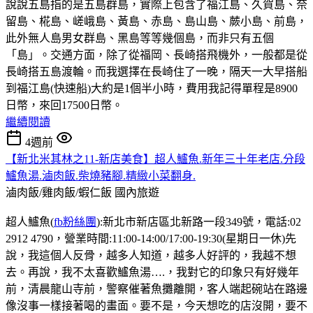
說說五島指的是五島群島，實際上包含了福江島、久賀島、奈
留島、椛島、嵯峨島、黃島、赤島、島山島、蕨小島、前島，
此外無人島男女群島、黑島等等幾個島，而非只有五個
「島」。交通方面，除了從福岡、長崎搭飛機外，一般都是從
長崎搭五島渡輪。而我選擇在長崎住了一晚，隔天一大早搭船
到福江島(快速船)大約是1個半小時，費用我記得單程是8900
日幣，來回17500日幣。
繼續閱讀
4週前
【新北米其林之11-新店美食】超人鱸魚.新年三十年老店.分段
鱸魚湯.滷肉飯.柴燒豬腳.精緻小菜翻身.
滷肉飯/雞肉飯/蝦仁飯
國內旅遊
超人鱸魚(
fb粉絲團
):新北市新店區北新路一段349號，電話:02
2912 4790，營業時間:11:00-14:00/17:00-19:30(星期日一休)先
說，我這個人反骨，越多人知道，越多人好評的，我越不想
去。再說，我不太喜歡鱸魚湯….，我對它的印象只有好幾年
前，清晨龍山寺前，警察催著魚攤離開，客人端起碗站在路邊
像沒事一樣接著喝的畫面。要不是，今天想吃的店沒開，要不