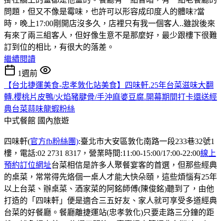
問題，但又不像是霉味，也許可以形容成印度人的體味?當
時，晚上17:00剛開店沒多久，店裡只有我一個客人..雖說後來
有來了兩三組客人，但好像生意不是那麼好，最少跟樓下很難
訂到位的相比，有很大的落差。
繼續閱讀
1週前
【台北捷運美食-忠孝敦化站美食】四味軒.25年台菜滋味大翻
轉.櫻桃片皮鴨/火焰豬腱骨/手沖麻婆豆腐.開幕期間打卡還送經
典台菜蒜味龍蝦粉絲
中式餐館
國內旅遊
四味軒(
官方fb粉絲團)
:臺北市大安區敦化南路一段233巷32號1
樓，電話:02 2731 8317，營業時間:11:00-15:00/17:00-22:00
線上
預約訂位網址
台菜相信是許多人聚餐宴客的首選，但那些經典
的桌菜，常常得先烙個一桌人才能大快朵頤，這些煩惱有25年
以上台菜、辦桌菜、酒家菜的阿銘師傅(陳俊銘)聽到了，由他
打造的「四味軒」便是適合三五好友、家人就可享受多道經典
台菜的好餐廳。餐廳離捷運站(忠孝敦化)只要走路三分鐘的距