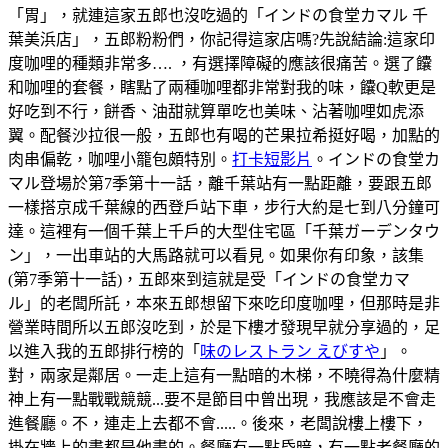
「胃」，就連這家五郎也沒吃過的「インドの食堂カマル 千
葉美浜店」，五郎粉粉們，你記得這家店嗎?先說結論:這家印
度咖哩的種類非常多…. ，有選擇障礙的應該很痛苦。選了饢
和咖哩的套餐，瞎點了兩種咖哩都非常對我的味，饢Q軟更是
好吃到不行，餅香、油甜就算單吃也美味、沾著咖哩如虎添
翼。配餐沙拉很一般，五郎也有喝的芒果拉希挺好喝，加點的
肉串偏乾，咖哩小籠包頗特別。
打卡短影片
。インドの食堂カ
マル登場於第7季第十一話，離千葉站有一點距離，要跟五郎
一樣搭京成千葉線的西登戶站下車，步行大約是七到八分鐘可
達。這裡有一個千葉上千戶的大型住宅區「千葉ガーデンタウ
ン」，一出車站的大馬路就可以看見。如果你有印象，該集
(第7季第十一話)，五郎來到這就是受「インドの食堂カマ
ル」的老闆所託，本來五郎想留下來吃印度咖哩，但那時是非
營業時間所以五郎沒吃到，於是下樓才發現早就分享過的，足
以進入我的五郎排行榜的「
味のレストラン えびすや
」。
對，兩家是鄰居。一走上這有一點暗的木梯，不曉得為什麼精
神上有一點戰戰競競...要不是節目中曾出現，我應該是不會走
進餐廳。不，連走上去都不會.....。後來，老闆說樓上樓下，
掛在牆上的畫都是他畫的。餐廳有一點昏暗，有一點老餐廳的