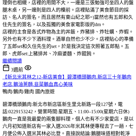
理倒也相櫬，店裡的用間不大，一邊是三張勉強可坐四人的盤
腿木桌，另一邊則是四人的檯前。店裡貼滿了美食節目的採
訪、名人的簽名，而且居然有東山紀之耶=)當然也有五郎和久
住先生的簽名，以及孤獨的美食家電影版的dm。
店裡的主食是各式炸物為主的丼飯，炸豬排、炸牡蠣、炸蝦。
另外也有不少下酒料理。酒單自然也少不少。店裡貼心的準備
了五郎set和久住先生的set，於是我決定這次照著五郎點。五
郎、虎郎set:上豬排丼、冷麻婆麵、炸餛飩。
繼續閱讀
3週前
【新北米其林之12-新店美食】碧潭橋頭鵝肉.新店三十年鵝肉
老店.鵝油蔥麵.韭菜鵝血真心美味
鴨肉/鵝肉/雞肉
國內旅遊
碧潭橋頭鵝肉:新北市新店區新生里北新路一段127號，電
話:0229153242，營業時間:星期五、11:00–15:00(星期六日休)
鵝肉一直是我最愛的兩隻腳料理，個人也有不少家愛店，是以
六月初知道新店有一家入選2026年米其林便專程去了一趟，七
月便公佈入選米其林必比登。直接說結論:鵝腿味道相對乾淨