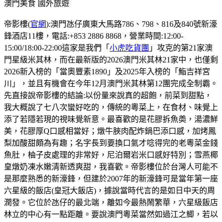
澳門美食
國外旅遊
帝影樓(
官網
):澳門氹仔廣東大馬路786、798、816及840號新濠
鋒酒店11樓，電話:+853 2886 8868，營業時間:12:00-
15:00/18:00-22:00這家是我們「
小虎吃貨團
」攻克的第21家澳
門星級米其林，而在最新版的2026澳門米其林21家中，也僅剩
2026新入榜的「當奧豐素1890」及2025年入榜的「鮨吉祥宮
川」，並且有機會在今年12月澳門米其林第12團完成全制霸。
先直接說帝影樓的結論:以份量來說真的超飽，前菜到甜點，
我大概說了七八次蠻好吃的，傳統的粵菜上，在食材、味覺上
添了若隱若現的視味覺新意。最喜歡的是花膠拆魚𡙡，湯濃鮮
美，花膠厚Q口感相當好；燉牛脥肉配炸鍋巴添口感，加烤鳳
梨加酸甜頗為有趣；名字長到要換口氣才唸得完的老粵菜金錢
魚肚，柚子皮處理的非常好，尼泊爾岩米口感好特別；雪燕椰
皇燉奶凍水嫩清新透爽甜，我喜歡。帝影樓位於台灣人可能不
是那麼熟悉的新濠鋒，但建於2007年的新濠鋒可是當年第一座
六星級的飯店(皇冠大飯店)，據說當時代言的是如日中天的周
潤發。它位於氹仔的最北端，離如今最熱鬧繁華，六星級飯店
林立的中心有一點距離。要說澳門粵菜當然如過江之鯽，若以