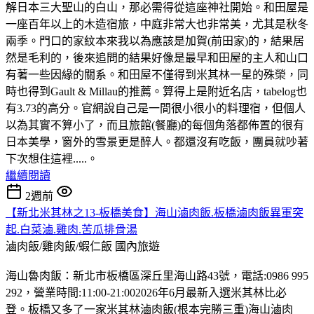
解日本三大聖山的白山，那必需得從這座神社開始。和田屋是
一座百年以上的木造宿旅，中庭非常大也非常美，尤其是秋冬
兩季。門口的家紋本來我以為應該是加賀(前田家)的，結果居
然是毛利的，後來追問的結果好像是最早和田屋的主人和山口
有著一些因緣的關系。和田屋不僅得到米其林一星的殊榮，同
時也得到Gault & Millau的推薦。算得上是附近名店，tabelog也
有3.73的高分。官網說自己是一間很小很小的料理宿，但個人
以為其實不算小了，而且旅館(餐廳)的每個角落都佈置的很有
日本美學，窗外的雪景更是醉人。都還沒有吃飯，團員就吵著
下次想住這裡.....。
繼續閱讀
2週前
【新北米其林之13-板橋美食】海山滷肉飯.板橋滷肉飯異軍突
起.白菜滷.雞肉.苦瓜排骨湯
滷肉飯/雞肉飯/蝦仁飯
國內旅遊
海山魯肉飯：新北市板橋區深丘里海山路43號，電話:0986 995
292，營業時間:11:00-21:002026年6月最新入選米其林比必
登。板橋又多了一家米其林滷肉飯(根本完勝三重)海山滷肉