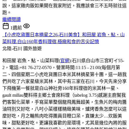
說，這家雞肉飯如果開在我家附近，我應該會三不五時就往這
跑。
繼續閱讀
1週前
【小虎吃貨團日本摘星之26-石川美食】和田屋 岩魚・鮎・山
菜料理.白山160年香料理宿.極緻和食的舌尖記憶
北陸-石川
國外旅遊
和田屋 岩魚・鮎・山菜料理(
官網
):石川県白山市三宮町イ55-
2，電話:+81 76-272-0570，營業時間:11:15 - 21:00(每個月第
二、四個星期二小虎吃貨團日本米其林摘星第十團，這一趟我
們共吃了六家星級米其林，其中有三家在石川，今天先來分享
下飛機第一餐就是白山神社旁160年料理宿的米其林一星、
gault millau雙料得主鄉土會席料理（tabelog 3.75)感謝主廚幫我
們客製化菜單，手寫菜單整個龍飛鳳舞超美，生魚片的梅肉醬
油特別又好吃，八吋小菜樣樣精緻美味，爐烤香魚怎麼可以這
麼好吃，月之輪熊肉吃得團員目瞪口呆，直嫌太少…炊飯美
味，甜點更好吃。更讓我喜歡的是環境，尤其是幾位內將的服