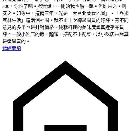
300，你怕了吧。老實說，一開始我也嚇一跳。但即來之，則
安之。印象中，這兩三年，光是「大台北美食地圖」、「靠米
其林生活」這兩個社團，就不止十次聽過團員的好評，有不同
意見的多半也是針對價格，純就料理的美味度當真近乎零負
評。一般小吃店的飯、麵類，搭配不少配菜，以小吃店來說算
是蠻豐富的。
繼續閱讀