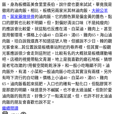
飯，身為板橋區美食里里長伯，說什麼也要來試試，畢竟我是
徹底的滷肉飯。相比，板橋另兩家米其林滷肉飯、
大碗公羊
肉
、
葉家藥燉排骨
的滷肉飯、它的顏色算是偏金黃的醬色，黏
口的膠質也比較不明顯。但，對偏好清淡口味（不是純瘦肉）
的應該會比較愛，就這點也反應在湯、白菜滷，雞肉上，甚至
是用餐環境。價格上小滷40、白菜49、湯65、雞肉65。海山滷
肉飯，坦白說我還真不知道這號人物，但據說不少日、韓的觀
光客會來...其位置說是板橋車站附近的巷弄裡，但其實一般觀
光客應該很少會走到這附近，比較有名的大概就是板橋運動場
吧。店裡的視覺帶點文青潮，地上是我喜歡的磨石地板，猜想
是老宅改建的?用餐空間乾乾淨淨，和一般小吃略顯不同。滷
肉飯外，有湯、小菜和一般滷肉飯小吃店其實沒有兩樣，另外
有時下流行的白切雞。價格上小滷40、白菜49、湯65、雞肉
65。滷肉飯看起來挺肥，入口也的確有一點化口，但黏膠質不
是那麼的明顯，味道意外不鹹膩，也不會太過油膩，但對於愛
滷肉飯的我而言，好像少了一點滿足感。但，也許不好太油滷
肉飯的朋友會喜歡也說不定。
繼續閱讀