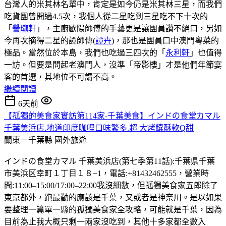
台灣人的米其林名單中，肯定是如今仍是米其林三星，而我們
吃貨團曾開過4.5次，我個人從二星吃到三星吃不下十次的
「
譽瓏軒
」，主廚歐陽師傅的手藝更是讓團員讚不絕口，另如
今再次摘得二星的譚師傳(
譚卉
)，那也是團員口中澳門粵菜的
極品。當然位於本島，我們也吃過三四次的「
永利軒
」也值得
一訪。但要是問起老澳門人，沒準「帝影樓」才是他們年節宴
客的首選，其地位不可謂不高。
繼續閱讀
6天前
【孤獨的美食家實訪第114家-千葉美食】インドの食堂カマル
千葉美浜店.地道印度咖哩口味繁多.超 大烤饢酥軟Q甜
關東－千葉縣
國外旅遊
インドの食堂カマル 千葉美浜店(第七季第11話):千葉県千葉
市美浜区幸町１丁目１８−1，電話:+81432462555，營業時
間:11:00–15:00/17:00–22:00我沒細數，但孤獨美食家五郎除了
東京都外，跑最勤的應該是千葉，又或者是神奈川。是以如果
要整理一篇單一縣的孤獨美食家全攻略，可能就是千葉，因為
目前為止我大概只剩一兩家沒吃到，其他十多家都全數入