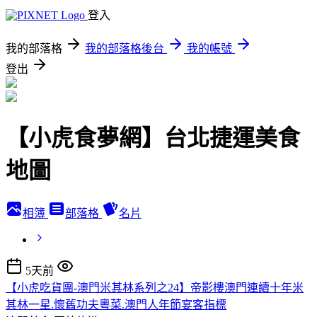
登入
我的部落格
我的部落格後台
我的帳號
登出
【小虎食夢網】台北捷運美食
地圖
相簿
部落格
名片
5天前
【小虎吃貨團-澳門米其林系列之24】帝影樓澳門連續十年米
其林一星.懷舊功夫粵菜.澳門人年節宴客指標