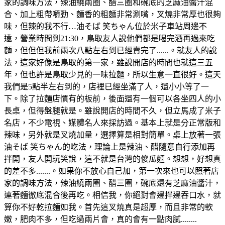
家的調味方法，辣油繞兩圈、醋三圈和碗底的芝麻油醬汁混
合、加上粗帶嚼勁、麵香的粗麵非常涮嘴，叉燒非常厚也很夠
味，但辣的我不行…油そば 笑ちゃん位於米子車站周邊不
遠，營業時間到21:30，鳥取友人說他們都是喝完酒再過來吃
麵，但但但我前兩次八點左右到已經賣完了......。就友人的說
法，這家好像是鳥取的第一家，雖說開店的時間也就這三五
年，但也許是鳥取少見的一味拉麵，所以生意一直很好。這天
我們是5點半左右到的，店裡已經坐滿了人，還小小等了一
下。除了拉麵店慣有的板前，後面還有一個可以各坐四人的小
長桌，但得盤腿就是。雖說開店的時間不久，但立馬成了米子
名店，不少電視、媒體名人來採訪過。基本上就是分正常版和
辣味，另外就是叉燒加量，選擇算是相對簡單。桌上放著一張
油そば 笑ちゃん的吃法，理論上是辣油、醋隨意自行添加再
拌開，友人開玩笑說，這不就是台灣的傻瓜麵。想想，好想真
的差不多.......。如果你不放心自己加，第一次來也可以照著店
家的調味方法，辣油繞兩圈、醋三圈，碗底還有芝麻油醬汁，
連著麵徹底混合後再吃。相信我，你絕對會邊拌邊吞口水，就
算你不好乾拉麵如我。首先這叉燒真是超厚，而且非常的軟
嫩，肥肉不多，但吃過兩片會，真的會有一點肉膩........