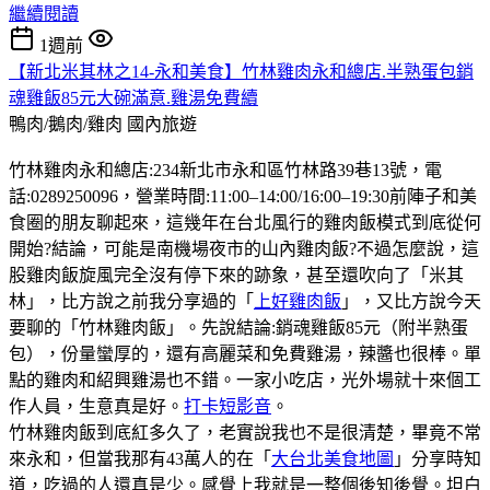
繼續閱讀
1週前
【新北米其林之14-永和美食】竹林雞肉永和總店.半熟蛋包銷
魂雞飯85元大碗滿意.雞湯免費續
鴨肉/鵝肉/雞肉
國內旅遊
竹林雞肉永和總店:234新北市永和區竹林路39巷13號，電
話:0289250096，營業時間:11:00–14:00/16:00–19:30前陣子和美
食圈的朋友聊起來，這幾年在台北風行的雞肉飯模式到底從何
開始?結論，可能是南機場夜市的山內雞肉飯?不過怎麼說，這
股雞肉飯旋風完全沒有停下來的跡象，甚至還吹向了「米其
林」，比方說之前我分享過的「
上好雞肉飯
」，又比方說今天
要聊的「竹林雞肉飯」。先說結論:銷魂雞飯85元（附半熟蛋
包），份量蠻厚的，還有高麗菜和免費雞湯，辣醬也很棒。單
點的雞肉和紹興雞湯也不錯。一家小吃店，光外場就十來個工
作人員，生意真是好。
打卡短影音
。
竹林雞肉飯到底紅多久了，老實說我也不是很清楚，畢竟不常
來永和，但當我那有43萬人的在「
大台北美食地圖
」分享時知
道，吃過的人還真是少。感覺上我就是一整個後知後覺。坦白