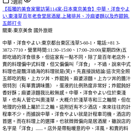
2週前
【孤獨的美食家實訪第114家-日本東京美食】中華・洋食やよ
い.東淺草百年老食堂居酒屋.上豬排丼、冷麻婆麵以及炸餛飩.
五郎打卡
關東-東京美食
國外旅遊
中華・洋食やよい:東京都台東区浅草5-60-1，電話:+81 3-
3872-7710，營業時間:11:30–15:00、17:00–20:00(星期四休)五
郎吃過的洋食很多，但這家有一點不同，除了是百年老店外，
賣的料理偏中式料理，但又偏偏叫「洋食」，不過，說來中式
料理也是飄洋過海的料理就是(笑)。先直接說結論:這次完全照
五郎吃的點，上カツ丼、炸餛飩、麻婆涼麵。上カツ丼的醬汁
很特別（有單賣調味醬），蛋液的比例熟度非常好；炸餛飩好
香好酥；麻婆涼麵我比較無感。中華・洋食やよい位於東淺
草，也有人管它叫奧淺草，大概介於淺草寺和三之輪間，但在
地理的分類上屬於三之輪。這附近有不少酒店，來來往往的計
程車不少，而據說中華・洋食やよい就是計程車司機，酒店的
首選。而在料理上的選擇，也就微微偏向是居酒屋，雖說店的
名字是「洋食」......。店外是帶點暖意的中、洋風，和賣的料