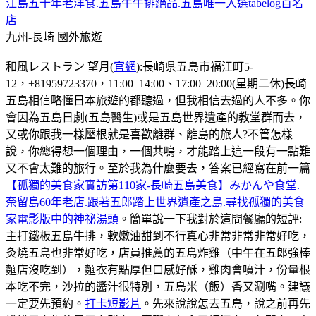
江島五十年老洋食.五島牛牛排絕品.五島唯一入選tabelog百名
店
九州-長崎
國外旅遊
和風レストラン 望月(
官網
):長崎県五島市福江町5-
12，+81959723370，11:00–14:00、17:00–20:00(星期二休)長崎
五島相信略懂日本旅遊的都聽過，但我相信去過的人不多。你
會因為五島日劇(五島醫生)或是五島世界遺產的教堂群而去，
又或你跟我一樣壓根就是喜歡離群、離島的旅人?不管怎樣
說，你總得想一個理由，一個共鳴，才能踏上這一段有一點難
又不會太難的旅行。至於我為什麼要去，答案已經寫在前一篇
【孤獨的美食家實訪第110家-長崎五島美食】みかんや食堂.
奈留島60年老店.跟著五郎踏上世界遺產之島.尋找孤獨的美食
家電影版中的神祕湯頭
。簡單說一下我對於這間餐廳的短評:
主打鐵板五島牛排，軟嫩油甜到不行真心非常非常非常好吃，
灸燒五島也非常好吃，店員推薦的五島炸雞（中午在五郎強棒
麵店沒吃到），麵衣有點厚但口感好酥，雞肉會噴汁，份量根
本吃不完，沙拉的醬汁很特別，五島米（飯）香又涮嘴。建議
一定要先預約。
打卡短影片
。先來說說怎去五島，說之前再先