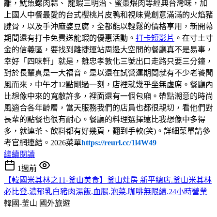
離，魷魚螺肉蒜、 龍蝦三明治、蜜棗煨肉等經典台灣味，加
上國人中餐最愛的台式櫻桃片皮鴨和視味覺創意滿滿的火焰豬
腱骨，以及手沖麻婆豆腐，全都能以輕鬆的價格享用，新開幕
期間還有打卡免費送龍蝦的優惠活動。
打卡短影片
。在寸土寸
金的信義區，要找到離捷運站周邊大空間的餐廳真不是易事，
幸好「四味軒」就是，離忠孝敦化三號出口走路只要三分鐘，
對於長輩真是一大福音。是以還在試營運期間就有不少老饕聞
風而來，中午才12點剛過一刻，店裡就幾乎坐無虛席。餐廳內
比想像中來的寬敝許多，裡面還有一個包廂。帶點潮意的時尚
風適合各年齡層，當天服務我們的店員也都很親切，看他們對
長輩的點餐也很有耐心。餐廳的料理選擇遠比我想像中多得
多，就連茶、飲料都有好幾頁，翻到手軟(笑)。詳細菜單請參
考官網連結。2026菜單
https://reurl.cc/1l4W49
繼續閱讀
1週前
【韓國米其林之11-釜山美食】釜山灶房 新平總店.釜山米其林
必比登.濃郁乳白豬肉湯飯.血腸.泡菜.咖啡無限續.24小時營業
韓國-釜山
國外旅遊