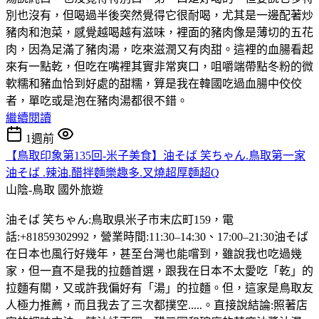
別也沒有，但喝過半後突然覺得它很耐喝，尤其是一邊配著炒
豬肉和泡菜，感覺越喝越有滋味，裡面的豬肉像是薄切的五花
肉，因為足滿了豬肉湯，吃來滋潤又有肉甜。這裡的血腸看起
來有一點乾，但吃在嘴裡其實非常爽口，咀嚼端帶點冬粉的微
軟糯和豬血恰到好處的甜糯，算是我在韓國吃過血腸中佼佼
者，單吃或是泡在豬肉湯都很不錯。
繼續閱讀
1週前
【鳥取印象第135回-米子美食】油そば 笑ちゃん.鳥取第一家
油そば .辣油.醋拌麵樂趣多.叉燒超厚麵超Q
山陰-鳥取
國外旅遊
油そば 笑ちゃん:鳥取県米子市末広町159，電
話:+81859302992，營業時間:11:30–14:30、17:00–21:30油そば
在日本也風行好幾年，甚至台灣也能嚐到，雖說我也吃過幾
家，但一直不是我的拉麵首選，跟我在日本不太愛吃「乾」的
拉麵有關，又或許我偏好有「湯」的拉麵。但，這家是鳥取友
人極力推薦，而且我去了三次都撲空.....。直接說結論:照著店