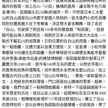
務真心非常到位，親切又細心。這幾年隨著北陸新幹線沿伸到
福井的敦賀，加上石川「小松」機場的直飛，讓北陸不在只是
金澤(市)，這個遠比石川(縣)的城市。然，不然是日本三大聖
山的白山或是白山市都不是國人熟知的。這次我們小虎吃貨團
特別在團長敝人在下考察後，決定帶大家去瞧瞧，除了走近
「白山」也安排了附近有150多年的餐旅館「和田屋」，這旅
館可能台灣人相對陌生，但對於日本人來說可是大大出名，一
點也不輸石川的加賀屋。它的位置約在白山的西面，離白山市
有一點矩離，交通方面以自駕方便些。又，從金澤、小松市開
車都是30分鐘左右的距離。另外棒球迷可以順便去美能市看看
松井秀喜(美能市出身)的棒球博物館。和田屋創業於創業江戸
慶應元年(1865)年，距今有160年左右的歷史，以附近手取川
的香魚和岩魚料理聞名，另外使用水全然來全聖山白山，加上
緊臨古代白山登上口的「白山比咩神社」，算是一家和當地人
文、土地結合的老料理宿。門口就是白山連峰的雪景。超美。
飯後，我們也留了一點時間給團員，參拜一下這座超過兩千一
百年歷史的古社，就白山友人說法，這間神社在全日本有3000
多座分社。相傳僧侶泰澄於717年成功登頂白山，確立了白山
的登拜信仰，並以此神社為起點向全國傳播。也就是說，想了