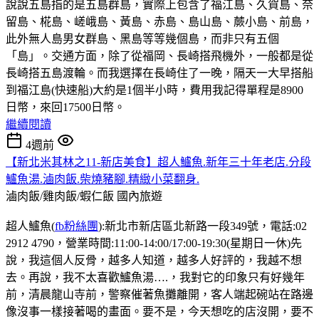
說說五島指的是五島群島，實際上包含了福江島、久賀島、奈
留島、椛島、嵯峨島、黃島、赤島、島山島、蕨小島、前島，
此外無人島男女群島、黑島等等幾個島，而非只有五個
「島」。交通方面，除了從福岡、長崎搭飛機外，一般都是從
長崎搭五島渡輪。而我選擇在長崎住了一晚，隔天一大早搭船
到福江島(快速船)大約是1個半小時，費用我記得單程是8900
日幣，來回17500日幣。
繼續閱讀
4週前
【新北米其林之11-新店美食】超人鱸魚.新年三十年老店.分段
鱸魚湯.滷肉飯.柴燒豬腳.精緻小菜翻身.
滷肉飯/雞肉飯/蝦仁飯
國內旅遊
超人鱸魚(
fb粉絲團
):新北市新店區北新路一段349號，電話:02
2912 4790，營業時間:11:00-14:00/17:00-19:30(星期日一休)先
說，我這個人反骨，越多人知道，越多人好評的，我越不想
去。再說，我不太喜歡鱸魚湯….，我對它的印象只有好幾年
前，清晨龍山寺前，警察催著魚攤離開，客人端起碗站在路邊
像沒事一樣接著喝的畫面。要不是，今天想吃的店沒開，要不