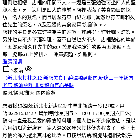
理倒也相櫬，店裡的用間不大，一邊是三張勉強可坐四人的盤
腿木桌，另一邊則是四人的檯前。店裡貼滿了美食節目的採
訪、名人的簽名，而且居然有東山紀之耶=)當然也有五郎和久
住先生的簽名，以及孤獨的美食家電影版的dm。
店裡的主食是各式炸物為主的丼飯，炸豬排、炸牡蠣、炸蝦。
另外也有不少下酒料理。酒單自然也少不少。店裡貼心的準備
了五郎set和久住先生的set，於是我決定這次照著五郎點。五
郎、虎郎set:上豬排丼、冷麻婆麵、炸餛飩。
繼續閱讀
3週前
【新北米其林之12-新店美食】碧潭橋頭鵝肉.新店三十年鵝肉
老店.鵝油蔥麵.韭菜鵝血真心美味
鴨肉/鵝肉/雞肉
國內旅遊
碧潭橋頭鵝肉:新北市新店區新生里北新路一段127號，電
話:0229153242，營業時間:星期五、11:00–15:00(星期六日休)
鵝肉一直是我最愛的兩隻腳料理，個人也有不少家愛店，是以
六月初知道新店有一家入選2026年米其林便專程去了一趟，七
月便公佈入選米其林必比登。直接說結論:鵝腿味道相對乾淨