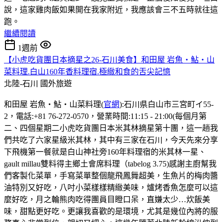
說，這家雞肉飯如果開在我家附近，我應該會三不五時就往這
跑。
繼續閱讀
1週前
【小虎吃貨團日本摘星之26-石川美食】和田屋 岩魚・鮎・山
菜料理.白山160年香料理宿.極緻和食的舌尖記憶
北陸-石川
國外旅遊
和田屋 岩魚・鮎・山菜料理(
官網
):石川県白山市三宮町イ55-
2，電話:+81 76-272-0570，營業時間:11:15 - 21:00(每個月第
二、四個星期二小虎吃貨團日本米其林摘星第十團，這一趟我
們共吃了六家星級米其林，其中有三家在石川，今天先來分享
下飛機第一餐就是白山神社旁160年料理宿的米其林一星、
gault millau雙料得主鄉土會席料理（tabelog 3.75)感謝主廚幫我
們客製化菜單，手寫菜單整個龍飛鳳舞超美，生魚片的梅肉醬
油特別又好吃，八吋小菜樣樣精緻美味，爐烤香魚怎麼可以這
麼好吃，月之輪熊肉吃得團員目瞪口呆，直嫌太少…炊飯美
味，甜點更好吃。更讓我喜歡的是環境，尤其是幾位內將的服