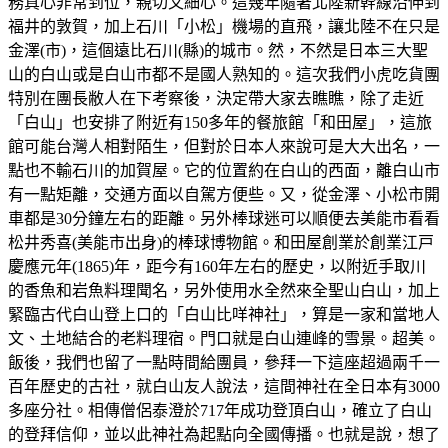
務真心非常到位，親切又細心。這幾年隨著北陸新幹線沿伸到
福井的敦賀，加上石川「小松」機場的直飛，讓北陸不在只是
金澤(市)，這個遠比石川(縣)的城市。然，不然是日本三大聖
山的白山或是白山市都不是國人熟知的。這次我們小虎吃貨團
特別在團長敝人在下考察後，決定帶大家去瞧瞧，除了走近
「白山」也安排了附近有150多年的餐旅館「和田屋」，這旅
館可能台灣人相對陌生，但對於日本人來說可是大大出名，一
點也不輸石川的加賀屋。它的位置約在白山的西面，離白山市
有一點矩離，交通方面以自駕方便些。又，從金澤、小松市開
車都是30分鐘左右的距離。另外棒球迷可以順便去美能市看看
松井秀喜(美能市出身)的棒球博物館。和田屋創業於創業江戸
慶應元年(1865)年，距今有160年左右的歷史，以附近手取川
的香魚和岩魚料理聞名，另外使用水全然來全聖山白山，加上
緊臨古代白山登上口的「白山比咩神社」，算是一家和當地人
文、土地結合的老料理宿。門口就是白山連峰的雪景。超美。
飯後，我們也留了一點時間給團員，參拜一下這座超過兩千一
百年歷史的古社，就白山友人說法，這間神社在全日本有3000
多座分社。相傳僧侶泰澄於717年成功登頂白山，確立了白山
的登拜信仰，並以此神社為起點向全國傳播。也就是說，想了