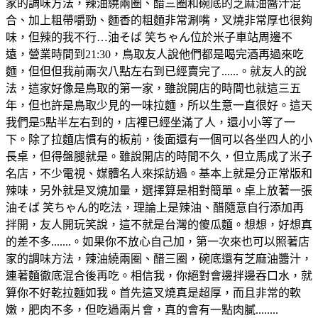
家的調味方法，辣油繞兩圈、醋三圈和碗底的芝麻油醬汁混
合、加上粗帶嚼勁、麵香的粗麵非常涮嘴，叉燒非常厚也很夠
味，但辣的我不行…油そば 笑ちゃん位於米子車站周邊不
遠，營業時間到21:30，鳥取友人說他們都是喝完酒再過來吃
麵，但但但我前兩次八點左右到已經賣完了......。就友人的說
法，這家好像是鳥取的第一家，雖說開店的時間也就這三五
年，但也許是鳥取少見的一味拉麵，所以生意一直很好。這天
我們是5點半左右到的，店裡已經坐滿了人，還小小等了一
下。除了拉麵店慣有的板前，後面還有一個可以各坐四人的小
長桌，但得盤腿就是。雖說開店的時間不久，但立馬成了米子
名店，不少電視、媒體名人來採訪過。基本上就是分正常版和
辣味，另外就是叉燒加量，選擇算是相對簡單。桌上放著一張
油そば 笑ちゃん的吃法，理論上是辣油、醋隨意自行添加再
拌開，友人開玩笑說，這不就是台灣的傻瓜麵。想想，好想真
的差不多.......。如果你不放心自己加，第一次來也可以照著店
家的調味方法，辣油繞兩圈、醋三圈，碗底還有芝麻油醬汁，
連著麵徹底混合後再吃。相信我，你絕對會邊拌邊吞口水，就
算你不好乾拉麵如我。首先這叉燒真是超厚，而且非常的軟
嫩，肥肉不多，但吃過兩片會，真的會有一點肉膩........