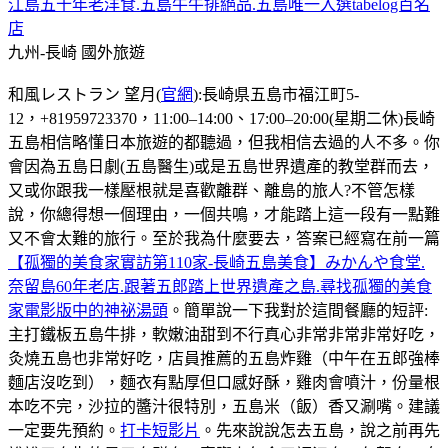
江島五十年老洋食.五島牛牛排絕品.五島唯一入選tabelog百名
店
九州-長崎
國外旅遊
和風レストラン 望月(
官網
):長崎県五島市福江町5-
12，+81959723370，11:00–14:00、17:00–20:00(星期二休)長崎
五島相信略懂日本旅遊的都聽過，但我相信去過的人不多。你
會因為五島日劇(五島醫生)或是五島世界遺產的教堂群而去，
又或你跟我一樣壓根就是喜歡離群、離島的旅人?不管怎樣
說，你總得想一個理由，一個共鳴，才能踏上這一段有一點難
又不會太難的旅行。至於我為什麼要去，答案已經寫在前一篇
【孤獨的美食家實訪第110家-長崎五島美食】みかんや食堂.
奈留島60年老店.跟著五郎踏上世界遺產之島.尋找孤獨的美食
家電影版中的神祕湯頭
。簡單說一下我對於這間餐廳的短評:
主打鐵板五島牛排，軟嫩油甜到不行真心非常非常非常好吃，
灸燒五島也非常好吃，店員推薦的五島炸雞（中午在五郎強棒
麵店沒吃到），麵衣有點厚但口感好酥，雞肉會噴汁，份量根
本吃不完，沙拉的醬汁很特別，五島米（飯）香又涮嘴。建議
一定要先預約。
打卡短影片
。先來說說怎去五島，說之前再先