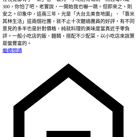
300，你怕了吧。老實說，一開始我也嚇一跳。但即來之，則
安之。印象中，這兩三年，光是「大台北美食地圖」、「靠米
其林生活」這兩個社團，就不止十次聽過團員的好評，有不同
意見的多半也是針對價格，純就料理的美味度當真近乎零負
評。一般小吃店的飯、麵類，搭配不少配菜，以小吃店來說算
是蠻豐富的。
繼續閱讀