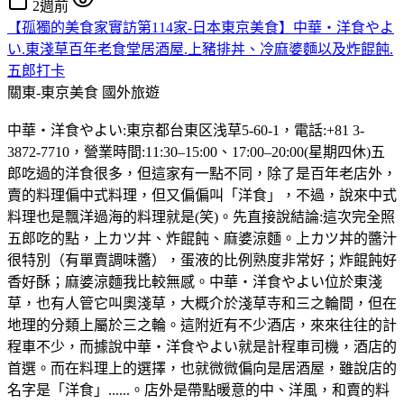
2週前
【孤獨的美食家實訪第114家-日本東京美食】中華・洋食やよ
い.東淺草百年老食堂居酒屋.上豬排丼、冷麻婆麵以及炸餛飩.
五郎打卡
關東-東京美食
國外旅遊
中華・洋食やよい:東京都台東区浅草5-60-1，電話:+81 3-
3872-7710，營業時間:11:30–15:00、17:00–20:00(星期四休)五
郎吃過的洋食很多，但這家有一點不同，除了是百年老店外，
賣的料理偏中式料理，但又偏偏叫「洋食」，不過，說來中式
料理也是飄洋過海的料理就是(笑)。先直接說結論:這次完全照
五郎吃的點，上カツ丼、炸餛飩、麻婆涼麵。上カツ丼的醬汁
很特別（有單賣調味醬），蛋液的比例熟度非常好；炸餛飩好
香好酥；麻婆涼麵我比較無感。中華・洋食やよい位於東淺
草，也有人管它叫奧淺草，大概介於淺草寺和三之輪間，但在
地理的分類上屬於三之輪。這附近有不少酒店，來來往往的計
程車不少，而據說中華・洋食やよい就是計程車司機，酒店的
首選。而在料理上的選擇，也就微微偏向是居酒屋，雖說店的
名字是「洋食」......。店外是帶點暖意的中、洋風，和賣的料