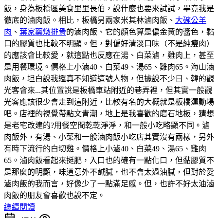
飯，身為板橋區美食里里長伯，說什麼也要來試試，畢竟我是
徹底的滷肉飯。相比，板橋另兩家米其林滷肉飯、
大碗公羊
肉
、
葉家藥燉排骨
的滷肉飯、它的顏色算是偏金黃的醬色，黏
口的膠質也比較不明顯。但，對偏好清淡口味（不是純瘦肉）
的應該會比較愛，就這點也反應在湯、白菜滷，雞肉上，甚至
是用餐環境。價格上小滷40、白菜49、湯65、雞肉65。海山滷
肉飯，坦白說我還真不知道這號人物，但據說不少日、韓的觀
光客會來...其位置說是板橋車站附近的巷弄裡，但其實一般觀
光客應該很少會走到這附近，比較有名的大概就是板橋運動場
吧。店裡的視覺帶點文青潮，地上是我喜歡的磨石地板，猜想
是老宅改建的?用餐空間乾乾淨淨，和一般小吃略顯不同。滷
肉飯外，有湯、小菜和一般滷肉飯小吃店其實沒有兩樣，另外
有時下流行的白切雞。價格上小滷40、白菜49、湯65、雞肉
65。滷肉飯看起來挺肥，入口也的確有一點化口，但黏膠質不
是那麼的明顯，味道意外不鹹膩，也不會太過油膩，但對於愛
滷肉飯的我而言，好像少了一點滿足感。但，也許不好太油滷
肉飯的朋友會喜歡也說不定。
繼續閱讀