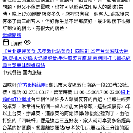
問題，但又不像是霉味，也許可以形容成印度人的體味?當
時，晚上17:00剛開店沒多久，店裡只有我一個客人..雖說後來
有來了兩三組客人，但好像生意不是那麼好，最少跟樓下很難
訂到位的相比，有很大的落差。
繼續閱讀
1週前
【台北捷運美食-忠孝敦化站美食】四味軒.25年台菜滋味大翻
轉.櫻桃片皮鴨/火焰豬腱骨/手沖麻婆豆腐.開幕期間打卡還送經
典台菜蒜味龍蝦粉絲
中式餐館
國內旅遊
四味軒(
官方fb粉絲團)
:臺北市大安區敦化南路一段233巷32號1
樓，電話:02 2731 8317，營業時間:11:00-15:00/17:00-22:00
線上
預約訂位網址
台菜相信是許多人聚餐宴客的首選，但那些經典
的桌菜，常常得先烙個一桌人才能大快朵頤，這些煩惱有25年
以上台菜、辦桌菜、酒家菜的阿銘師傅(陳俊銘)聽到了，由他
打造的「四味軒」便是適合三五好友、家人就可享受多道經典
台菜的好餐廳。餐廳離捷運站(忠孝敦化)只要走路三分鐘的距