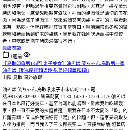
別也沒有，但喝過半後突然覺得它很耐喝，尤其是一邊配著炒
豬肉和泡菜，感覺越喝越有滋味，裡面的豬肉像是薄切的五花
肉，因為足滿了豬肉湯，吃來滋潤又有肉甜。這裡的血腸看起
來有一點乾，但吃在嘴裡其實非常爽口，咀嚼端帶點冬粉的微
軟糯和豬血恰到好處的甜糯，算是我在韓國吃過血腸中佼佼
者，單吃或是泡在豬肉湯都很不錯。
繼續閱讀
1週前
【鳥取印象第135回-米子美食】油そば 笑ちゃん.鳥取第一家
油そば .辣油.醋拌麵樂趣多.叉燒超厚麵超Q
山陰-鳥取
國外旅遊
油そば 笑ちゃん:鳥取県米子市末広町159，電
話:+81859302992，營業時間:11:30–14:30、17:00–21:30油そば
在日本也風行好幾年，甚至台灣也能嚐到，雖說我也吃過幾
家，但一直不是我的拉麵首選，跟我在日本不太愛吃「乾」的
拉麵有關，又或許我偏好有「湯」的拉麵。但，這家是鳥取友
人極力推薦，而且我去了三次都撲空.....。直接說結論:照著店