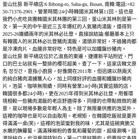
釜山灶房 新平總店:6 Bibong-ro, Saha-gu, Busan, 南韓:電話:+82
50-71376-2901，營業時間:24小時韓國米其林第11回，這也是
我們小虎吃貨團韓國米其林團的第三回，釜山米其林則是第一
次，第一天的中午是近三五年爆紅的人氣豬肉湯飯，還得到
2025-26連續兩年的米其林必比登。直接說結論:餐廳基本上只
有韓國人的米其林必比登豬肉湯飯，湯頭非常好，不過豬肉都
是冷凍肉片，血腸非常好吃，特色是可以加鐵盤炒豬肉。
釜山灶房 新平總店位於乙淑島的東邊，捷運新平站附近，門
口的巴士站就有一整排的櫻花超美。查了一下，這家店韓文原
名 정짓간，意指小廚房，好像開在2011年，但迅速以熬兩天
的純白豬肉湯擄獲人心，加上同樣好評的血腸和鐵盤炒豬肉
片，泡菜、咖啡無限續，同時有營業24小時(其實這類的店，
韓國很多都24小時)，更在2025年得到米其林必比登。用餐環
境相較一些豬肉湯飯的老店舒適得多，同樣的也帶點微微的潮
意，是以現場多數是年輕人為主。除了無限量供應的泡菜外，
這裡的咖啡也是可以自由取用。老規矩，在韓國吃飯就是要弄
得滿滿一桌(笑)，這裡的泡菜蠻對我的味，尤其是這碗爽脆又
水嫩的醃蘿蔔，滿滿辣椒粉的香氣和蘿蔔的甜，超級涮嘴。這
湯說純白，也沒覺得特別白，第一口是好喝的，但要說它多特