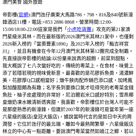
澳門美食
國外旅遊
帝影樓(
官網
):澳門氹仔廣東大馬路786、798、816及840號新濠
鋒酒店11樓，電話:+853 2886 8868，營業時間:12:00-
15:00/18:00-22:00這家是我們「
小虎吃貨團
」攻克的第21家澳
門星級米其林，而在最新版的2026澳門米其林21家中，也僅剩
2026新入榜的「當奧豐素1890」及2025年入榜的「鮨吉祥宮
川」，並且有機會在今年12月澳門米其林第12團完成全制霸。
先直接說帝影樓的結論:以份量來說真的超飽，前菜到甜點，
我大概說了七八次蠻好吃的，傳統的粵菜上，在食材、味覺上
添了若隱若現的視味覺新意。最喜歡的是花膠拆魚𡙡，湯濃鮮
美，花膠厚Q口感相當好；燉牛脥肉配炸鍋巴添口感，加烤鳳
梨加酸甜頗為有趣；名字長到要換口氣才唸得完的老粵菜金錢
魚肚，柚子皮處理的非常好，尼泊爾岩米口感好特別；雪燕椰
皇燉奶凍水嫩清新透爽甜，我喜歡。帝影樓位於台灣人可能不
是那麼熟悉的新濠鋒，但建於2007年的新濠鋒可是當年第一座
六星級的飯店(皇冠大飯店)，據說當時代言的是如日中天的周
潤發。它位於氹仔的最北端，離如今最熱鬧繁華，六星級飯店
林立的中心有一點距離。要說澳門粵菜當然如過江之鯽，若以