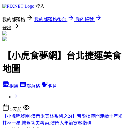
登入
我的部落格
我的部落格後台
我的帳號
登出
【小虎食夢網】台北捷運美食
地圖
相簿
部落格
名片
5天前
【小虎吃貨團-澳門米其林系列之24】帝影樓澳門連續十年米
其林一星.懷舊功夫粵菜.澳門人年節宴客指標