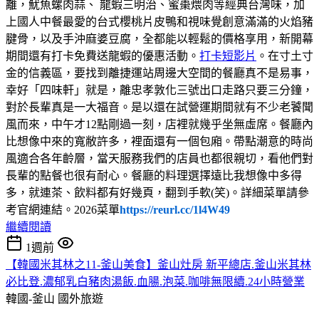
離，魷魚螺肉蒜、 龍蝦三明治、蜜棗煨肉等經典台灣味，加
上國人中餐最愛的台式櫻桃片皮鴨和視味覺創意滿滿的火焰豬
腱骨，以及手沖麻婆豆腐，全都能以輕鬆的價格享用，新開幕
期間還有打卡免費送龍蝦的優惠活動。
打卡短影片
。在寸土寸
金的信義區，要找到離捷運站周邊大空間的餐廳真不是易事，
幸好「四味軒」就是，離忠孝敦化三號出口走路只要三分鐘，
對於長輩真是一大福音。是以還在試營運期間就有不少老饕聞
風而來，中午才12點剛過一刻，店裡就幾乎坐無虛席。餐廳內
比想像中來的寬敝許多，裡面還有一個包廂。帶點潮意的時尚
風適合各年齡層，當天服務我們的店員也都很親切，看他們對
長輩的點餐也很有耐心。餐廳的料理選擇遠比我想像中多得
多，就連茶、飲料都有好幾頁，翻到手軟(笑)。詳細菜單請參
考官網連結。2026菜單
https://reurl.cc/1l4W49
繼續閱讀
1週前
【韓國米其林之11-釜山美食】釜山灶房 新平總店.釜山米其林
必比登.濃郁乳白豬肉湯飯.血腸.泡菜.咖啡無限續.24小時營業
韓國-釜山
國外旅遊