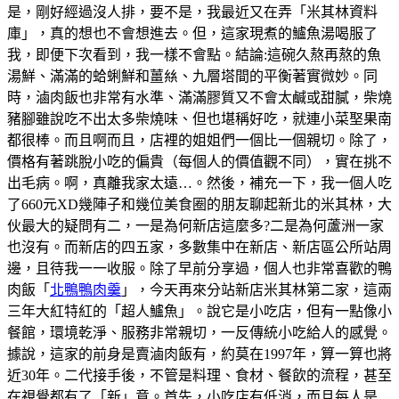
是，剛好經過沒人排，要不是，我最近又在弄「米其林資料
庫」，真的想也不會想進去。但，這家現煮的鱸魚湯喝服了
我，即便下次看到，我一樣不會點。結論:這碗久熬再熬的魚
湯鮮、滿滿的蛤蜊鮮和薑𢇃、九層塔間的平衡著實微妙。同
時，滷肉飯也非常有水準、滿滿膠質又不會太鹹或甜膩，柴燒
豬腳雖說吃不出太多柴燒味、但也堪稱好吃，就連小菜埾果南
都很棒。而且啊而且，店裡的姐姐們一個比一個親切。除了，
價格有著跳脫小吃的偏貴（每個人的價值觀不同），實在挑不
出毛病。啊，真離我家太遠…。然後，補充一下，我一個人吃
了660元XD幾陣子和幾位美食圈的朋友聊起新北的米其林，大
伙最大的疑問有二，一是為何新店這麼多?二是為何蘆洲一家
也沒有。而新店的四五家，多數集中在新店、新店區公所站周
邊，且待我一一收服。除了早前分享過，個人也非常喜歡的鴨
肉飯「
北鴨鴨肉羹
」，今天再來分站新店米其林第二家，這兩
三年大紅特紅的「超人鱸魚」。說它是小吃店，但有一點像小
餐館，環境乾淨、服務非常親切，一反傳統小吃給人的感覺。
據說，這家的前身是賣滷肉飯有，約莫在1997年，算一算也將
近30年。二代接手後，不管是料理、食材、餐飲的流程，甚至
在視覺都有了「新」意。首先，小吃店有低消，而且每人是