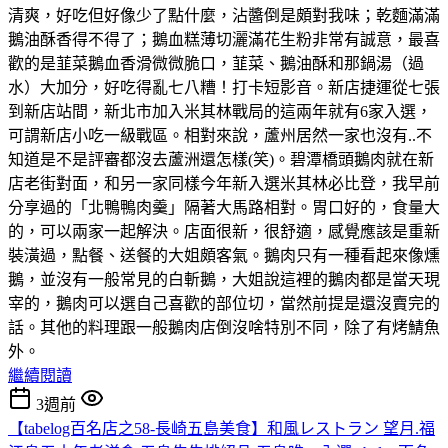
清爽，好吃但好像少了點什麼，沾醬倒是頗對我味；乾麵滿滿
鵝油酥香得不得了；鵝血糕薄切灑滿花生粉非常有誠意，最喜
歡的是韮菜鵝血香滑微微脆口，韮菜、鵝油酥和那鍋湯（過
水）大加分，好吃得亂七八糟！打卡短影音。新店捷運從七張
到新店站間，新北市加入米其林戰局的這兩年就有6家入選，
可謂新店小吃一級戰區。相對來說，蘆州居然一家也沒有..不
知道是不是評審都沒去蘆洲還怎樣(笑)。碧潭橋頭鵝肉就在新
店老街對面，和另一家同樣今年新入選米其林必比登，我早前
分享過的「北鴨鴨肉羹」隔著大馬路相對。胃口好的，食量大
的，可以兩家一起解決。店面很新，很舒適，感覺應該是重新
裝潢過，點餐、送餐的大姐頗客氣。鵝肉只有一種看起來像燻
鵝，並沒有一般常見的白斬鵝，大姐說這裡的鵝肉都是當天現
宰的，鵝肉可以選自己喜歡的部位切，當然前提是還沒賣完的
話。其他的料理跟一般鵝肉店倒沒啥特別不同，除了有烤鯖魚
外。
繼續閱讀
3週前
【tabelog百名店之58-長崎五島美食】和風レストラン 望月.福