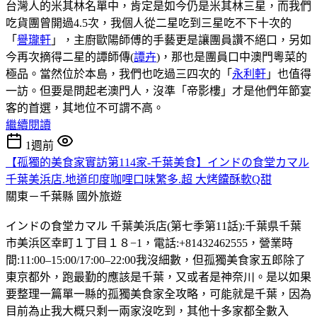
台灣人的米其林名單中，肯定是如今仍是米其林三星，而我們
吃貨團曾開過4.5次，我個人從二星吃到三星吃不下十次的
「
譽瓏軒
」，主廚歐陽師傅的手藝更是讓團員讚不絕口，另如
今再次摘得二星的譚師傳(
譚卉
)，那也是團員口中澳門粵菜的
極品。當然位於本島，我們也吃過三四次的「
永利軒
」也值得
一訪。但要是問起老澳門人，沒準「帝影樓」才是他們年節宴
客的首選，其地位不可謂不高。
繼續閱讀
1週前
【孤獨的美食家實訪第114家-千葉美食】インドの食堂カマル
千葉美浜店.地道印度咖哩口味繁多.超 大烤饢酥軟Q甜
關東－千葉縣
國外旅遊
インドの食堂カマル 千葉美浜店(第七季第11話):千葉県千葉
市美浜区幸町１丁目１８−1，電話:+81432462555，營業時
間:11:00–15:00/17:00–22:00我沒細數，但孤獨美食家五郎除了
東京都外，跑最勤的應該是千葉，又或者是神奈川。是以如果
要整理一篇單一縣的孤獨美食家全攻略，可能就是千葉，因為
目前為止我大概只剩一兩家沒吃到，其他十多家都全數入