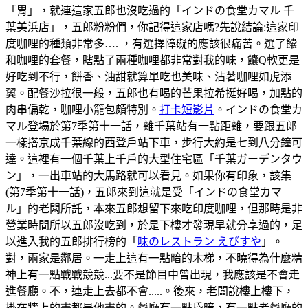
「胃」，就連這家五郎也沒吃過的「インドの食堂カマル 千
葉美浜店」，五郎粉粉們，你記得這家店嗎?先說結論:這家印
度咖哩的種類非常多…. ，有選擇障礙的應該很痛苦。選了饢
和咖哩的套餐，瞎點了兩種咖哩都非常對我的味，饢Q軟更是
好吃到不行，餅香、油甜就算單吃也美味、沾著咖哩如虎添
翼。配餐沙拉很一般，五郎也有喝的芒果拉希挺好喝，加點的
肉串偏乾，咖哩小籠包頗特別。
打卡短影片
。インドの食堂カ
マル登場於第7季第十一話，離千葉站有一點距離，要跟五郎
一樣搭京成千葉線的西登戶站下車，步行大約是七到八分鐘可
達。這裡有一個千葉上千戶的大型住宅區「千葉ガーデンタウ
ン」，一出車站的大馬路就可以看見。如果你有印象，該集
(第7季第十一話)，五郎來到這就是受「インドの食堂カマ
ル」的老闆所託，本來五郎想留下來吃印度咖哩，但那時是非
營業時間所以五郎沒吃到，於是下樓才發現早就分享過的，足
以進入我的五郎排行榜的「
味のレストラン えびすや
」。
對，兩家是鄰居。一走上這有一點暗的木梯，不曉得為什麼精
神上有一點戰戰競競...要不是節目中曾出現，我應該是不會走
進餐廳。不，連走上去都不會.....。後來，老闆說樓上樓下，
掛在牆上的畫都是他畫的。餐廳有一點昏暗，有一點老餐廳的