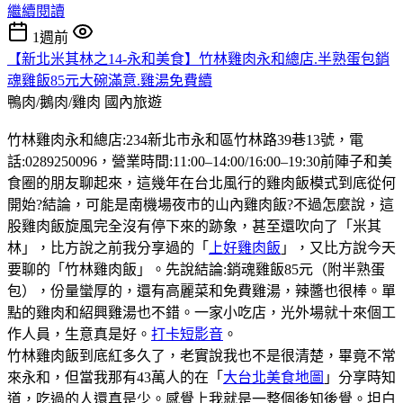
繼續閱讀
1週前
【新北米其林之14-永和美食】竹林雞肉永和總店.半熟蛋包銷
魂雞飯85元大碗滿意.雞湯免費續
鴨肉/鵝肉/雞肉
國內旅遊
竹林雞肉永和總店:234新北市永和區竹林路39巷13號，電
話:0289250096，營業時間:11:00–14:00/16:00–19:30前陣子和美
食圈的朋友聊起來，這幾年在台北風行的雞肉飯模式到底從何
開始?結論，可能是南機場夜市的山內雞肉飯?不過怎麼說，這
股雞肉飯旋風完全沒有停下來的跡象，甚至還吹向了「米其
林」，比方說之前我分享過的「
上好雞肉飯
」，又比方說今天
要聊的「竹林雞肉飯」。先說結論:銷魂雞飯85元（附半熟蛋
包），份量蠻厚的，還有高麗菜和免費雞湯，辣醬也很棒。單
點的雞肉和紹興雞湯也不錯。一家小吃店，光外場就十來個工
作人員，生意真是好。
打卡短影音
。
竹林雞肉飯到底紅多久了，老實說我也不是很清楚，畢竟不常
來永和，但當我那有43萬人的在「
大台北美食地圖
」分享時知
道，吃過的人還真是少。感覺上我就是一整個後知後覺。坦白