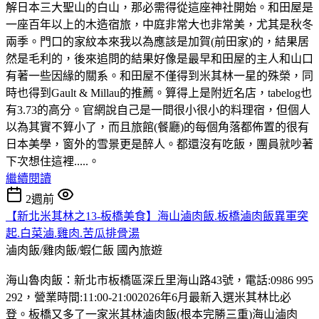
解日本三大聖山的白山，那必需得從這座神社開始。和田屋是
一座百年以上的木造宿旅，中庭非常大也非常美，尤其是秋冬
兩季。門口的家紋本來我以為應該是加賀(前田家)的，結果居
然是毛利的，後來追問的結果好像是最早和田屋的主人和山口
有著一些因緣的關系。和田屋不僅得到米其林一星的殊榮，同
時也得到Gault & Millau的推薦。算得上是附近名店，tabelog也
有3.73的高分。官網說自己是一間很小很小的料理宿，但個人
以為其實不算小了，而且旅館(餐廳)的每個角落都佈置的很有
日本美學，窗外的雪景更是醉人。都還沒有吃飯，團員就吵著
下次想住這裡.....。
繼續閱讀
2週前
【新北米其林之13-板橋美食】海山滷肉飯.板橋滷肉飯異軍突
起.白菜滷.雞肉.苦瓜排骨湯
滷肉飯/雞肉飯/蝦仁飯
國內旅遊
海山魯肉飯：新北市板橋區深丘里海山路43號，電話:0986 995
292，營業時間:11:00-21:002026年6月最新入選米其林比必
登。板橋又多了一家米其林滷肉飯(根本完勝三重)海山滷肉