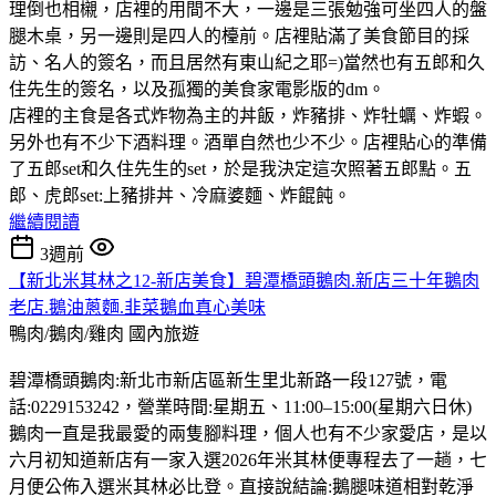
理倒也相櫬，店裡的用間不大，一邊是三張勉強可坐四人的盤
腿木桌，另一邊則是四人的檯前。店裡貼滿了美食節目的採
訪、名人的簽名，而且居然有東山紀之耶=)當然也有五郎和久
住先生的簽名，以及孤獨的美食家電影版的dm。
店裡的主食是各式炸物為主的丼飯，炸豬排、炸牡蠣、炸蝦。
另外也有不少下酒料理。酒單自然也少不少。店裡貼心的準備
了五郎set和久住先生的set，於是我決定這次照著五郎點。五
郎、虎郎set:上豬排丼、冷麻婆麵、炸餛飩。
繼續閱讀
3週前
【新北米其林之12-新店美食】碧潭橋頭鵝肉.新店三十年鵝肉
老店.鵝油蔥麵.韭菜鵝血真心美味
鴨肉/鵝肉/雞肉
國內旅遊
碧潭橋頭鵝肉:新北市新店區新生里北新路一段127號，電
話:0229153242，營業時間:星期五、11:00–15:00(星期六日休)
鵝肉一直是我最愛的兩隻腳料理，個人也有不少家愛店，是以
六月初知道新店有一家入選2026年米其林便專程去了一趟，七
月便公佈入選米其林必比登。直接說結論:鵝腿味道相對乾淨