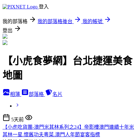
登入
我的部落格
我的部落格後台
我的帳號
登出
【小虎食夢網】台北捷運美食
地圖
相簿
部落格
名片
5天前
【小虎吃貨團-澳門米其林系列之24】帝影樓澳門連續十年米
其林一星.懷舊功夫粵菜.澳門人年節宴客指標