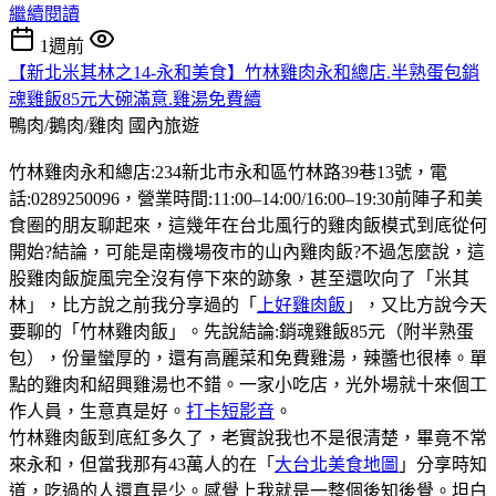
繼續閱讀
1週前
【新北米其林之14-永和美食】竹林雞肉永和總店.半熟蛋包銷
魂雞飯85元大碗滿意.雞湯免費續
鴨肉/鵝肉/雞肉
國內旅遊
竹林雞肉永和總店:234新北市永和區竹林路39巷13號，電
話:0289250096，營業時間:11:00–14:00/16:00–19:30前陣子和美
食圈的朋友聊起來，這幾年在台北風行的雞肉飯模式到底從何
開始?結論，可能是南機場夜市的山內雞肉飯?不過怎麼說，這
股雞肉飯旋風完全沒有停下來的跡象，甚至還吹向了「米其
林」，比方說之前我分享過的「
上好雞肉飯
」，又比方說今天
要聊的「竹林雞肉飯」。先說結論:銷魂雞飯85元（附半熟蛋
包），份量蠻厚的，還有高麗菜和免費雞湯，辣醬也很棒。單
點的雞肉和紹興雞湯也不錯。一家小吃店，光外場就十來個工
作人員，生意真是好。
打卡短影音
。
竹林雞肉飯到底紅多久了，老實說我也不是很清楚，畢竟不常
來永和，但當我那有43萬人的在「
大台北美食地圖
」分享時知
道，吃過的人還真是少。感覺上我就是一整個後知後覺。坦白