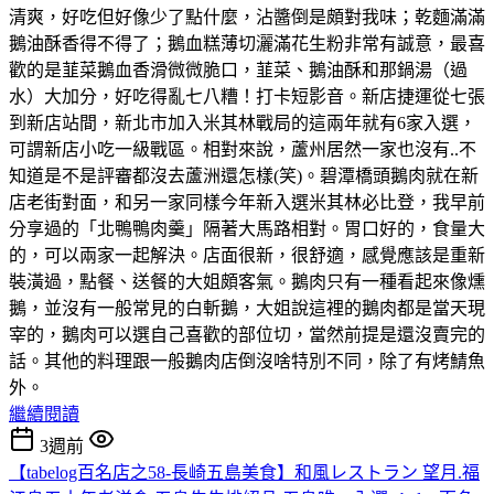
清爽，好吃但好像少了點什麼，沾醬倒是頗對我味；乾麵滿滿
鵝油酥香得不得了；鵝血糕薄切灑滿花生粉非常有誠意，最喜
歡的是韮菜鵝血香滑微微脆口，韮菜、鵝油酥和那鍋湯（過
水）大加分，好吃得亂七八糟！打卡短影音。新店捷運從七張
到新店站間，新北市加入米其林戰局的這兩年就有6家入選，
可謂新店小吃一級戰區。相對來說，蘆州居然一家也沒有..不
知道是不是評審都沒去蘆洲還怎樣(笑)。碧潭橋頭鵝肉就在新
店老街對面，和另一家同樣今年新入選米其林必比登，我早前
分享過的「北鴨鴨肉羹」隔著大馬路相對。胃口好的，食量大
的，可以兩家一起解決。店面很新，很舒適，感覺應該是重新
裝潢過，點餐、送餐的大姐頗客氣。鵝肉只有一種看起來像燻
鵝，並沒有一般常見的白斬鵝，大姐說這裡的鵝肉都是當天現
宰的，鵝肉可以選自己喜歡的部位切，當然前提是還沒賣完的
話。其他的料理跟一般鵝肉店倒沒啥特別不同，除了有烤鯖魚
外。
繼續閱讀
3週前
【tabelog百名店之58-長崎五島美食】和風レストラン 望月.福