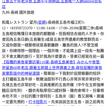
江島五十年老洋食.五島牛牛排絕品.五島唯一入選tabelog百名
店
九州-長崎
國外旅遊
和風レストラン 望月(
官網
):長崎県五島市福江町5-
12，+81959723370，11:00–14:00、17:00–20:00(星期二休)長崎
五島相信略懂日本旅遊的都聽過，但我相信去過的人不多。你
會因為五島日劇(五島醫生)或是五島世界遺產的教堂群而去，
又或你跟我一樣壓根就是喜歡離群、離島的旅人?不管怎樣
說，你總得想一個理由，一個共鳴，才能踏上這一段有一點難
又不會太難的旅行。至於我為什麼要去，答案已經寫在前一篇
【孤獨的美食家實訪第110家-長崎五島美食】みかんや食堂.
奈留島60年老店.跟著五郎踏上世界遺產之島.尋找孤獨的美食
家電影版中的神祕湯頭
。簡單說一下我對於這間餐廳的短評:
主打鐵板五島牛排，軟嫩油甜到不行真心非常非常非常好吃，
灸燒五島也非常好吃，店員推薦的五島炸雞（中午在五郎強棒
麵店沒吃到），麵衣有點厚但口感好酥，雞肉會噴汁，份量根
本吃不完，沙拉的醬汁很特別，五島米（飯）香又涮嘴。建議
一定要先預約。
打卡短影片
。先來說說怎去五島，說之前再先