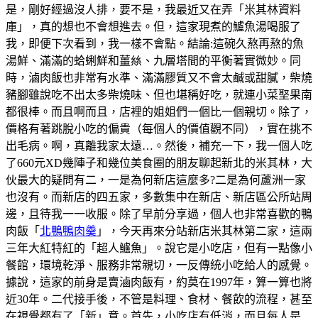
是，剛好經過沒人排，要不是，我最近又在弄「米其林資料
庫」，真的想也不會想進去。但，這家現煮的鱸魚湯喝服了
我，即便下次看到，我一樣不會點。結論:這碗久熬再熬的魚
湯鮮、滿滿的蛤蜊鮮和薑𢇃、九層塔間的平衡著實微妙。同
時，滷肉飯也非常有水準、滿滿膠質又不會太鹹或甜膩，柴燒
豬腳雖說吃不出太多柴燒味、但也堪稱好吃，就連小菜埾果南
都很棒。而且啊而且，店裡的姐姐們一個比一個親切。除了，
價格有著跳脫小吃的偏貴（每個人的價值觀不同），實在挑不
出毛病。啊，真離我家太遠…。然後，補充一下，我一個人吃
了660元XD幾陣子和幾位美食圈的朋友聊起新北的米其林，大
伙最大的疑問有二，一是為何新店這麼多?二是為何蘆洲一家
也沒有。而新店的四五家，多數集中在新店、新店區公所站周
邊，且待我一一收服。除了早前分享過，個人也非常喜歡的鴨
肉飯「
北鴨鴨肉羹
」，今天再來分站新店米其林第二家，這兩
三年大紅特紅的「超人鱸魚」。說它是小吃店，但有一點像小
餐館，環境乾淨、服務非常親切，一反傳統小吃給人的感覺。
據說，這家的前身是賣滷肉飯有，約莫在1997年，算一算也將
近30年。二代接手後，不管是料理、食材、餐飲的流程，甚至
在視覺都有了「新」意。首先，小吃店有低消，而且每人是