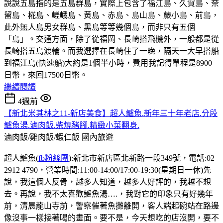
說說五島指的是五島群島，實際上包含了福江島、久賀島、奈
留島、椛島、嵯峨島、黃島、赤島、島山島、蕨小島、前島，
此外無人島男女群島、黑島等等幾個島，而非只有五個
「島」。交通方面，除了從福岡、長崎搭飛機外，一般都是從
長崎搭五島渡輪。而我選擇在長崎住了一晚，隔天一大早搭船
到福江島(快速船)大約是1個半小時，費用我記得單程是8900
日幣，來回17500日幣。
繼續閱讀
4週前
【新北米其林之11-新店美食】超人鱸魚.新年三十年老店.分段
鱸魚湯.滷肉飯.柴燒豬腳.精緻小菜翻身.
滷肉飯/雞肉飯/蝦仁飯
國內旅遊
超人鱸魚(
fb粉絲團
):新北市新店區北新路一段349號，電話:02
2912 4790，營業時間:11:00-14:00/17:00-19:30(星期日一休)先
說，我這個人反骨，越多人知道，越多人好評的，我越不想
去。再說，我不太喜歡鱸魚湯….，我對它的印象只有好幾年
前，清晨龍山寺前，警察催著魚攤離開，客人端起碗站在路邊
像沒事一樣接著喝的畫面。要不是，今天想吃的店沒開，要不