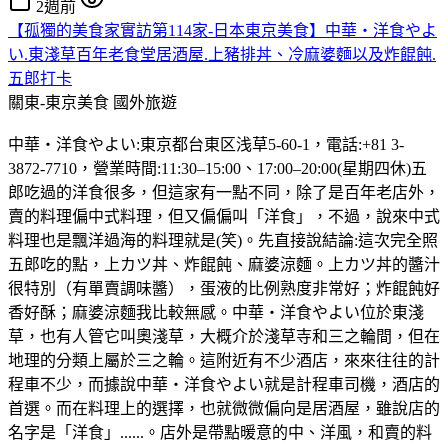
2週前
【孤獨的美食家實訪第114家-日本東京美食】中華・洋食やよ
い.東淺草百年老食堂居酒屋.上豬排丼、冷麻婆麵以及炸餛飩.
五郎打卡
關東-東京美食
國外旅遊
中華・洋食やよい:東京都台東区浅草5-60-1，電話:+81 3-
3872-7710，營業時間:11:30–15:00、17:00–20:00(星期四休)五
郎吃過的洋食很多，但這家有一點不同，除了是百年老店外，
賣的料理偏中式料理，但又偏偏叫「洋食」，不過，說來中式
料理也是飄洋過海的料理就是(笑)。先直接說結論:這次完全照
五郎吃的點，上カツ丼、炸餛飩、麻婆涼麵。上カツ丼的醬汁
很特別（有單賣調味醬），蛋液的比例熟度非常好；炸餛飩好
香好酥；麻婆涼麵我比較無感。中華・洋食やよい位於東淺
草，也有人管它叫奧淺草，大概介於淺草寺和三之輪間，但在
地理的分類上屬於三之輪。這附近有不少酒店，來來往往的計
程車不少，而據說中華・洋食やよい就是計程車司機，酒店的
首選。而在料理上的選擇，也就微微偏向是居酒屋，雖說店的
名字是「洋食」......。店外是帶點暖意的中、洋風，和賣的料