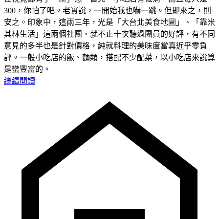
300，你怕了吧。老實說，一開始我也嚇一跳。但即來之，則
安之。印象中，這兩三年，光是「大台北美食地圖」、「靠米
其林生活」這兩個社團，就不止十次聽過團員的好評，有不同
意見的多半也是針對價格，純就料理的美味度當真近乎零負
評。一般小吃店的飯、麵類，搭配不少配菜，以小吃店來說算
是蠻豐富的。
繼續閱讀