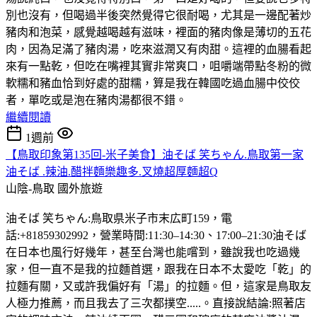
別也沒有，但喝過半後突然覺得它很耐喝，尤其是一邊配著炒
豬肉和泡菜，感覺越喝越有滋味，裡面的豬肉像是薄切的五花
肉，因為足滿了豬肉湯，吃來滋潤又有肉甜。這裡的血腸看起
來有一點乾，但吃在嘴裡其實非常爽口，咀嚼端帶點冬粉的微
軟糯和豬血恰到好處的甜糯，算是我在韓國吃過血腸中佼佼
者，單吃或是泡在豬肉湯都很不錯。
繼續閱讀
1週前
【鳥取印象第135回-米子美食】油そば 笑ちゃん.鳥取第一家
油そば .辣油.醋拌麵樂趣多.叉燒超厚麵超Q
山陰-鳥取
國外旅遊
油そば 笑ちゃん:鳥取県米子市末広町159，電
話:+81859302992，營業時間:11:30–14:30、17:00–21:30油そば
在日本也風行好幾年，甚至台灣也能嚐到，雖說我也吃過幾
家，但一直不是我的拉麵首選，跟我在日本不太愛吃「乾」的
拉麵有關，又或許我偏好有「湯」的拉麵。但，這家是鳥取友
人極力推薦，而且我去了三次都撲空.....。直接說結論:照著店