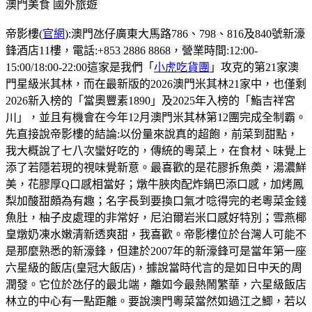
澳門美食
國外旅遊
帝影樓(
官網
):澳門氹仔廣東大馬路786、798、816及840號新濠
鋒酒店11樓，電話:+853 2886 8868，營業時間:12:00-
15:00/18:00-22:00這家是我們「
小虎吃貨團
」攻克的第21家澳
門星級米其林，而在最新版的2026澳門米其林21家中，也僅剩
2026新入榜的「當奧豐素1890」及2025年入榜的「鮨吉祥宮
川」，並且有機會在今年12月澳門米其林第12團完成全制霸。
先直接說帝影樓的結論:以份量來說真的超飽，前菜到甜點，
我大概說了七八次蠻好吃的，傳統的粵菜上，在食材、味覺上
添了若隱若現的視味覺新意。最喜歡的是花膠拆魚𡙡，湯濃鮮
美，花膠厚Q口感相當好；燉牛脥肉配炸鍋巴添口感，加烤鳳
梨加酸甜頗為有趣；名字長到要換口氣才唸得完的老粵菜金錢
魚肚，柚子皮處理的非常好，尼泊爾岩米口感好特別；雪燕椰
皇燉奶凍水嫩清新透爽甜，我喜歡。帝影樓位於台灣人可能不
是那麼熟悉的新濠鋒，但建於2007年的新濠鋒可是當年第一座
六星級的飯店(皇冠大飯店)，據說當時代言的是如日中天的周
潤發。它位於氹仔的最北端，離如今最熱鬧繁華，六星級飯店
林立的中心有一點距離。要說澳門粵菜當然如過江之鯽，若以