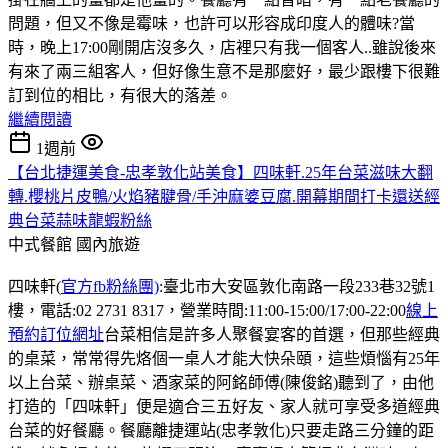
問題，但又不像是霉味，也許可以形容成印度人的體味?當
時，晚上17:00剛開店沒多久，店裡只有我一個客人..雖說後來
有來了兩三組客人，但好像生意不是那麼好，最少跟樓下很難
訂到位的相比，有很大的落差。
繼續閱讀
1週前
【台北捷運美食-忠孝敦化站美食】四味軒.25年台菜滋味大翻
轉.櫻桃片皮鴨/火焰豬腱骨/手沖麻婆豆腐.開幕期間打卡還送經
典台菜蒜味龍蝦粉絲
中式餐館
國內旅遊
四味軒(
官方fb粉絲團)
:臺北市大安區敦化南路一段233巷32號1
樓，電話:02 2731 8317，營業時間:11:00-15:00/17:00-22:00
線上
預約訂位網址
台菜相信是許多人聚餐宴客的首選，但那些經典
的桌菜，常常得先烙個一桌人才能大快朵頤，這些煩惱有25年
以上台菜、辦桌菜、酒家菜的阿銘師傅(陳俊銘)聽到了，由他
打造的「四味軒」便是適合三五好友、家人就可享受多道經典
台菜的好餐廳。餐廳離捷運站(忠孝敦化)只要走路三分鐘的距