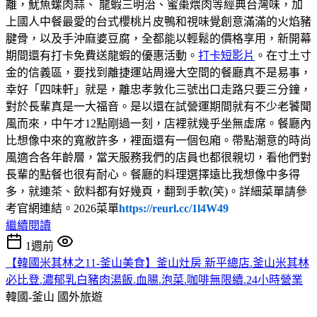
離，魷魚螺肉蒜、 龍蝦三明治、蜜棗煨肉等經典台灣味，加
上國人中餐最愛的台式櫻桃片皮鴨和視味覺創意滿滿的火焰豬
腱骨，以及手沖麻婆豆腐，全都能以輕鬆的價格享用，新開幕
期間還有打卡免費送龍蝦的優惠活動。
打卡短影片
。在寸土寸
金的信義區，要找到離捷運站周邊大空間的餐廳真不是易事，
幸好「四味軒」就是，離忠孝敦化三號出口走路只要三分鐘，
對於長輩真是一大福音。是以還在試營運期間就有不少老饕聞
風而來，中午才12點剛過一刻，店裡就幾乎坐無虛席。餐廳內
比想像中來的寬敝許多，裡面還有一個包廂。帶點潮意的時尚
風適合各年齡層，當天服務我們的店員也都很親切，看他們對
長輩的點餐也很有耐心。餐廳的料理選擇遠比我想像中多得
多，就連茶、飲料都有好幾頁，翻到手軟(笑)。詳細菜單請參
考官網連結。2026菜單
https://reurl.cc/1l4W49
繼續閱讀
1週前
【韓國米其林之11-釜山美食】釜山灶房 新平總店.釜山米其林
必比登.濃郁乳白豬肉湯飯.血腸.泡菜.咖啡無限續.24小時營業
韓國-釜山
國外旅遊