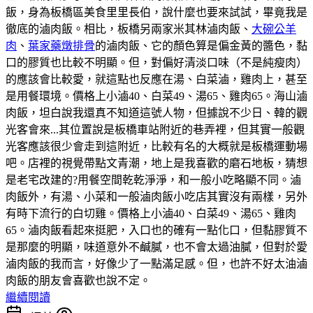
飯，身為板橋區美食里里長伯，說什麼也要來試試，畢竟我是
徹底的滷肉飯。相比，板橋另兩家米其林滷肉飯、
大碗公羊
肉
、
葉家藥燉排骨
的滷肉飯、它的顏色算是偏金黃的醬色，黏
口的膠質也比較不明顯。但，對偏好清淡口味（不是純瘦肉）
的應該會比較愛，就這點也反應在湯、白菜滷，雞肉上，甚至
是用餐環境。價格上小滷40、白菜49、湯65、雞肉65。海山滷
肉飯，坦白說我還真不知道這號人物，但據說不少日、韓的觀
光客會來...其位置說是板橋車站附近的巷弄裡，但其實一般觀
光客應該很少會走到這附近，比較有名的大概就是板橋運動場
吧。店裡的視覺帶點文青潮，地上是我喜歡的磨石地板，猜想
是老宅改建的?用餐空間乾乾淨淨，和一般小吃略顯不同。滷
肉飯外，有湯、小菜和一般滷肉飯小吃店其實沒有兩樣，另外
有時下流行的白切雞。價格上小滷40、白菜49、湯65、雞肉
65。滷肉飯看起來挺肥，入口也的確有一點化口，但黏膠質不
是那麼的明顯，味道意外不鹹膩，也不會太過油膩，但對於愛
滷肉飯的我而言，好像少了一點滿足感。但，也許不好太油滷
肉飯的朋友會喜歡也說不定。
繼續閱讀