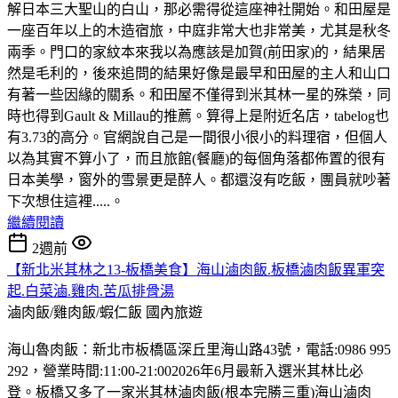
解日本三大聖山的白山，那必需得從這座神社開始。和田屋是
一座百年以上的木造宿旅，中庭非常大也非常美，尤其是秋冬
兩季。門口的家紋本來我以為應該是加賀(前田家)的，結果居
然是毛利的，後來追問的結果好像是最早和田屋的主人和山口
有著一些因緣的關系。和田屋不僅得到米其林一星的殊榮，同
時也得到Gault & Millau的推薦。算得上是附近名店，tabelog也
有3.73的高分。官網說自己是一間很小很小的料理宿，但個人
以為其實不算小了，而且旅館(餐廳)的每個角落都佈置的很有
日本美學，窗外的雪景更是醉人。都還沒有吃飯，團員就吵著
下次想住這裡.....。
繼續閱讀
2週前
【新北米其林之13-板橋美食】海山滷肉飯.板橋滷肉飯異軍突
起.白菜滷.雞肉.苦瓜排骨湯
滷肉飯/雞肉飯/蝦仁飯
國內旅遊
海山魯肉飯：新北市板橋區深丘里海山路43號，電話:0986 995
292，營業時間:11:00-21:002026年6月最新入選米其林比必
登。板橋又多了一家米其林滷肉飯(根本完勝三重)海山滷肉