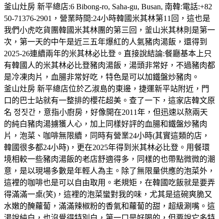
釜山灶房 新平總店:6 Bibong-ro, Saha-gu, Busan, 南韓:電話:+82
50-71376-2901，營業時間:24小時韓國米其林第11回，這也是
我們小虎吃貨團韓國米其林團的第三回，釜山米其林則是第一
次，第一天的中午是近三五年爆紅的人氣豬肉湯飯，還得到
2025-26連續兩年的米其林必比登。直接說結論:餐廳基本上只
有韓國人的米其林必比登豬肉湯飯，湯頭非常好，不過豬肉都
是冷凍肉片，血腸非常好吃，特色是可以加鐵盤炒豬肉。
釜山灶房 新平總店位於乙淑島的東邊，捷運新平站附近，門
口的巴士站就有一整排的櫻花超美。查了一下，這家店韓文原
名 정짓간，意指小廚房，好像開在2011年，但迅速以熬兩天
的純白豬肉湯擄獲人心，加上同樣好評的血腸和鐵盤炒豬肉
片，泡菜、咖啡無限續，同時有營業24小時(其實這類的店，
韓國很多都24小時)，更在2025年得到米其林必比登。用餐環
境相較一些豬肉湯飯的老店舒適得多，同樣的也帶點微微的潮
意，是以現場多數是年輕人為主。除了無限量供應的泡菜外，
這裡的咖啡也是可以自由取用。老規矩，在韓國吃飯就是要弄
得滿滿一桌(笑)，這裡的泡菜蠻對我的味，尤其是這碗爽脆又
水嫩的醃蘿蔔，滿滿辣椒粉的香氣和蘿蔔的甜，超級涮嘴。這
湯說純白，也沒覺得特別白，第一口是好喝的，但要說它多特