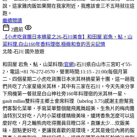
說，這家雞肉飯如果開在我家附近，我應該會三不五時就往這
跑。
繼續閱讀
2週前
【小虎吃貨團日本摘星之26-石川美食】和田屋 岩魚・鮎・山
菜料理.白山160年香料理宿.極緻和食的舌尖記憶
北陸-石川
國外旅遊
和田屋 岩魚・鮎・山菜料理(
官網
):石川県白山市三宮町イ55-
2，電話:+81 76-272-0570，營業時間:11:15 - 21:00(每個月第
二、四個星期二小虎吃貨團日本米其林摘星第十團，這一趟我
們共吃了六家星級米其林，其中有三家在石川，今天先來分享
下飛機第一餐就是白山神社旁160年料理宿的米其林一星、
gault millau雙料得主鄉土會席料理（tabelog 3.75)感謝主廚幫我
們客製化菜單，手寫菜單整個龍飛鳳舞超美，生魚片的梅肉醬
油特別又好吃，八吋小菜樣樣精緻美味，爐烤香魚怎麼可以這
麼好吃，月之輪熊肉吃得團員目瞪口呆，直嫌太少…炊飯美
味，甜點更好吃。更讓我喜歡的是環境，尤其是幾位內將的服