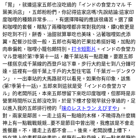
「胃」，就連這家五郎也沒吃過的「インドの食堂カマル 千
葉美浜店」，五郎粉粉們，你記得這家店嗎?先說結論:這家印
度咖哩的種類非常多…. ，有選擇障礙的應該很痛苦。選了饢
和咖哩的套餐，瞎點了兩種咖哩都非常對我的味，饢Q軟更是
好吃到不行，餅香、油甜就算單吃也美味、沾著咖哩如虎添
翼。配餐沙拉很一般，五郎也有喝的芒果拉希挺好喝，加點的
肉串偏乾，咖哩小籠包頗特別。
打卡短影片
。インドの食堂カ
マル登場於第7季第十一話，離千葉站有一點距離，要跟五郎
一樣搭京成千葉線的西登戶站下車，步行大約是七到八分鐘可
達。這裡有一個千葉上千戶的大型住宅區「千葉ガーデンタウ
ン」，一出車站的大馬路就可以看見。如果你有印象，該集
(第7季第十一話)，五郎來到這就是受「インドの食堂カマ
ル」的老闆所託，本來五郎想留下來吃印度咖哩，但那時是非
營業時間所以五郎沒吃到，於是下樓才發現早就分享過的，足
以進入我的五郎排行榜的「
味のレストラン えびすや
」。
對，兩家是鄰居。一走上這有一點暗的木梯，不曉得為什麼精
神上有一點戰戰競競...要不是節目中曾出現，我應該是不會走
進餐廳。不，連走上去都不會.....。後來，老闆說樓上樓下，
掛在牆上的畫都是他畫的。餐廳有一點昏暗，有一點老餐廳的