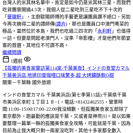
台灣人的米其林名單中，肯定是如今仍是米其林三星，而我們
吃貨團曾開過4.5次，我個人從二星吃到三星吃不下十次的
「
譽瓏軒
」，主廚歐陽師傅的手藝更是讓團員讚不絕口，另如
今再次摘得二星的譚師傳(
譚卉
)，那也是團員口中澳門粵菜的
極品。當然位於本島，我們也吃過三四次的「
永利軒
」也值得
一訪。但要是問起老澳門人，沒準「帝影樓」才是他們年節宴
客的首選，其地位不可謂不高。
繼續閱讀
1週前
【孤獨的美食家實訪第114家-千葉美食】インドの食堂カマル
千葉美浜店.地道印度咖哩口味繁多.超 大烤饢酥軟Q甜
關東－千葉縣
國外旅遊
インドの食堂カマル 千葉美浜店(第七季第11話):千葉県千葉
市美浜区幸町１丁目１８−1，電話:+81432462555，營業時
間:11:00–15:00/17:00–22:00我沒細數，但孤獨美食家五郎除了
東京都外，跑最勤的應該是千葉，又或者是神奈川。是以如果
要整理一篇單一縣的孤獨美食家全攻略，可能就是千葉，因為
目前為止我大概只剩一兩家沒吃到，其他十多家都全數入