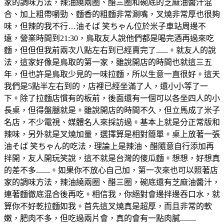
家的調味方法，辣油繞兩圈、醋三圈和碗底的芝麻油醬汁混
合、加上粗帶嚼勁、麵香的粗麵非常涮嘴，叉燒非常厚也很夠
味，但辣的我不行…油そば 笑ちゃん位於米子車站周邊不
遠，營業時間到21:30，鳥取友人說他們都是喝完酒再過來吃
麵，但但但我前兩次八點左右到已經賣完了......。就友人的說
法，這家好像是鳥取的第一家，雖說開店的時間也就這三五
年，但也許是鳥取少見的一味拉麵，所以生意一直很好。這天
我們是5點半左右到的，店裡已經坐滿了人，還小小等了一
下。除了拉麵店慣有的板前，後面還有一個可以各坐四人的小
長桌，但得盤腿就是。雖說開店的時間不久，但立馬成了米子
名店，不少電視、媒體名人來採訪過。基本上就是分正常版和
辣味，另外就是叉燒加量，選擇算是相對簡單。桌上放著一張
油そば 笑ちゃん的吃法，理論上是辣油、醋隨意自行添加再
拌開，友人開玩笑說，這不就是台灣的傻瓜麵。想想，好想真
的差不多.......。如果你不放心自己加，第一次來也可以照著店
家的調味方法，辣油繞兩圈、醋三圈，碗底還有芝麻油醬汁，
連著麵徹底混合後再吃。相信我，你絕對會邊拌邊吞口水，就
算你不好乾拉麵如我。首先這叉燒真是超厚，而且非常的軟
嫩，肥肉不多，但吃過兩片會，真的會有一點肉膩........