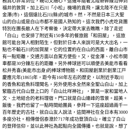
務真心非常到位，親切又細心。這幾年隨著北陸新幹線沿伸到
福井的敦賀，加上石川「小松」機場的直飛，讓北陸不在只是
金澤(市)，這個遠比石川(縣)的城市。然，不然是日本三大聖
山的白山或是白山市都不是國人熟知的。這次我們小虎吃貨團
特別在團長敝人在下考察後，決定帶大家去瞧瞧，除了走近
「白山」也安排了附近有150多年的餐旅館「和田屋」，這旅
館可能台灣人相對陌生，但對於日本人來說可是大大出名，一
點也不輸石川的加賀屋。它的位置約在白山的西面，離白山市
有一點矩離，交通方面以自駕方便些。又，從金澤、小松市開
車都是30分鐘左右的距離。另外棒球迷可以順便去美能市看看
松井秀喜(美能市出身)的棒球博物館。和田屋創業於創業江戸
慶應元年(1865)年，距今有160年左右的歷史，以附近手取川
的香魚和岩魚料理聞名，另外使用水全然來全聖山白山，加上
緊臨古代白山登上口的「白山比咩神社」，算是一家和當地人
文、土地結合的老料理宿。門口就是白山連峰的雪景。超美。
飯後，我們也留了一點時間給團員，參拜一下這座超過兩千一
百年歷史的古社，就白山友人說法，這間神社在全日本有3000
多座分社。相傳僧侶泰澄於717年成功登頂白山，確立了白山
的登拜信仰，並以此神社為起點向全國傳播。也就是說，想了