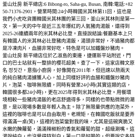
釜山灶房 新平總店:6 Bibong-ro, Saha-gu, Busan, 南韓:電話:+82
50-71376-2901，營業時間:24小時韓國米其林第11回，這也是
我們小虎吃貨團韓國米其林團的第三回，釜山米其林則是第一
次，第一天的中午是近三五年爆紅的人氣豬肉湯飯，還得到
2025-26連續兩年的米其林必比登。直接說結論:餐廳基本上只
有韓國人的米其林必比登豬肉湯飯，湯頭非常好，不過豬肉都
是冷凍肉片，血腸非常好吃，特色是可以加鐵盤炒豬肉。
釜山灶房 新平總店位於乙淑島的東邊，捷運新平站附近，門
口的巴士站就有一整排的櫻花超美。查了一下，這家店韓文原
名 정짓간，意指小廚房，好像開在2011年，但迅速以熬兩天
的純白豬肉湯擄獲人心，加上同樣好評的血腸和鐵盤炒豬肉
片，泡菜、咖啡無限續，同時有營業24小時(其實這類的店，
韓國很多都24小時)，更在2025年得到米其林必比登。用餐環
境相較一些豬肉湯飯的老店舒適得多，同樣的也帶點微微的潮
意，是以現場多數是年輕人為主。除了無限量供應的泡菜外，
這裡的咖啡也是可以自由取用。老規矩，在韓國吃飯就是要弄
得滿滿一桌(笑)，這裡的泡菜蠻對我的味，尤其是這碗爽脆又
水嫩的醃蘿蔔，滿滿辣椒粉的香氣和蘿蔔的甜，超級涮嘴。這
湯說純白，也沒覺得特別白，第一口是好喝的，但要說它多特