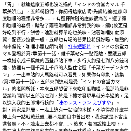
「胃」，就連這家五郎也沒吃過的「インドの食堂カマル 千
葉美浜店」，五郎粉粉們，你記得這家店嗎?先說結論:這家印
度咖哩的種類非常多…. ，有選擇障礙的應該很痛苦。選了饢
和咖哩的套餐，瞎點了兩種咖哩都非常對我的味，饢Q軟更是
好吃到不行，餅香、油甜就算單吃也美味、沾著咖哩如虎添
翼。配餐沙拉很一般，五郎也有喝的芒果拉希挺好喝，加點的
肉串偏乾，咖哩小籠包頗特別。
打卡短影片
。インドの食堂カ
マル登場於第7季第十一話，離千葉站有一點距離，要跟五郎
一樣搭京成千葉線的西登戶站下車，步行大約是七到八分鐘可
達。這裡有一個千葉上千戶的大型住宅區「千葉ガーデンタウ
ン」，一出車站的大馬路就可以看見。如果你有印象，該集
(第7季第十一話)，五郎來到這就是受「インドの食堂カマ
ル」的老闆所託，本來五郎想留下來吃印度咖哩，但那時是非
營業時間所以五郎沒吃到，於是下樓才發現早就分享過的，足
以進入我的五郎排行榜的「
味のレストラン えびすや
」。
對，兩家是鄰居。一走上這有一點暗的木梯，不曉得為什麼精
神上有一點戰戰競競...要不是節目中曾出現，我應該是不會走
進餐廳。不，連走上去都不會.....。後來，老闆說樓上樓下，
掛在牆上的畫都是他畫的。餐廳有一點昏暗，有一點老餐廳的