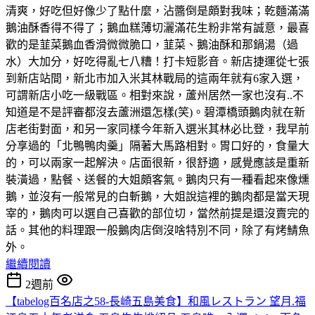
清爽，好吃但好像少了點什麼，沾醬倒是頗對我味；乾麵滿滿
鵝油酥香得不得了；鵝血糕薄切灑滿花生粉非常有誠意，最喜
歡的是韮菜鵝血香滑微微脆口，韮菜、鵝油酥和那鍋湯（過
水）大加分，好吃得亂七八糟！打卡短影音。新店捷運從七張
到新店站間，新北市加入米其林戰局的這兩年就有6家入選，
可謂新店小吃一級戰區。相對來說，蘆州居然一家也沒有..不
知道是不是評審都沒去蘆洲還怎樣(笑)。碧潭橋頭鵝肉就在新
店老街對面，和另一家同樣今年新入選米其林必比登，我早前
分享過的「北鴨鴨肉羹」隔著大馬路相對。胃口好的，食量大
的，可以兩家一起解決。店面很新，很舒適，感覺應該是重新
裝潢過，點餐、送餐的大姐頗客氣。鵝肉只有一種看起來像燻
鵝，並沒有一般常見的白斬鵝，大姐說這裡的鵝肉都是當天現
宰的，鵝肉可以選自己喜歡的部位切，當然前提是還沒賣完的
話。其他的料理跟一般鵝肉店倒沒啥特別不同，除了有烤鯖魚
外。
繼續閱讀
2週前
【tabelog百名店之58-長崎五島美食】和風レストラン 望月.福