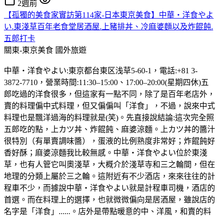
2週前
【孤獨的美食家實訪第114家-日本東京美食】中華・洋食やよ
い.東淺草百年老食堂居酒屋.上豬排丼、冷麻婆麵以及炸餛飩.
五郎打卡
關東-東京美食
國外旅遊
中華・洋食やよい:東京都台東区浅草5-60-1，電話:+81 3-
3872-7710，營業時間:11:30–15:00、17:00–20:00(星期四休)五
郎吃過的洋食很多，但這家有一點不同，除了是百年老店外，
賣的料理偏中式料理，但又偏偏叫「洋食」，不過，說來中式
料理也是飄洋過海的料理就是(笑)。先直接說結論:這次完全照
五郎吃的點，上カツ丼、炸餛飩、麻婆涼麵。上カツ丼的醬汁
很特別（有單賣調味醬），蛋液的比例熟度非常好；炸餛飩好
香好酥；麻婆涼麵我比較無感。中華・洋食やよい位於東淺
草，也有人管它叫奧淺草，大概介於淺草寺和三之輪間，但在
地理的分類上屬於三之輪。這附近有不少酒店，來來往往的計
程車不少，而據說中華・洋食やよい就是計程車司機，酒店的
首選。而在料理上的選擇，也就微微偏向是居酒屋，雖說店的
名字是「洋食」......。店外是帶點暖意的中、洋風，和賣的料