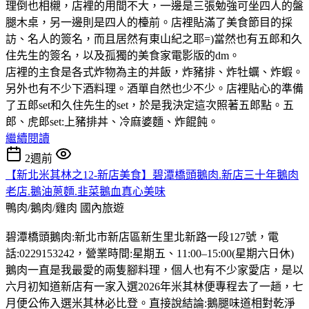
理倒也相櫬，店裡的用間不大，一邊是三張勉強可坐四人的盤
腿木桌，另一邊則是四人的檯前。店裡貼滿了美食節目的採
訪、名人的簽名，而且居然有東山紀之耶=)當然也有五郎和久
住先生的簽名，以及孤獨的美食家電影版的dm。
店裡的主食是各式炸物為主的丼飯，炸豬排、炸牡蠣、炸蝦。
另外也有不少下酒料理。酒單自然也少不少。店裡貼心的準備
了五郎set和久住先生的set，於是我決定這次照著五郎點。五
郎、虎郎set:上豬排丼、冷麻婆麵、炸餛飩。
繼續閱讀
2週前
【新北米其林之12-新店美食】碧潭橋頭鵝肉.新店三十年鵝肉
老店.鵝油蔥麵.韭菜鵝血真心美味
鴨肉/鵝肉/雞肉
國內旅遊
碧潭橋頭鵝肉:新北市新店區新生里北新路一段127號，電
話:0229153242，營業時間:星期五、11:00–15:00(星期六日休)
鵝肉一直是我最愛的兩隻腳料理，個人也有不少家愛店，是以
六月初知道新店有一家入選2026年米其林便專程去了一趟，七
月便公佈入選米其林必比登。直接說結論:鵝腿味道相對乾淨