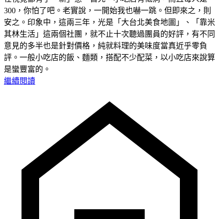
300，你怕了吧。老實說，一開始我也嚇一跳。但即來之，則
安之。印象中，這兩三年，光是「大台北美食地圖」、「靠米
其林生活」這兩個社團，就不止十次聽過團員的好評，有不同
意見的多半也是針對價格，純就料理的美味度當真近乎零負
評。一般小吃店的飯、麵類，搭配不少配菜，以小吃店來說算
是蠻豐富的。
繼續閱讀