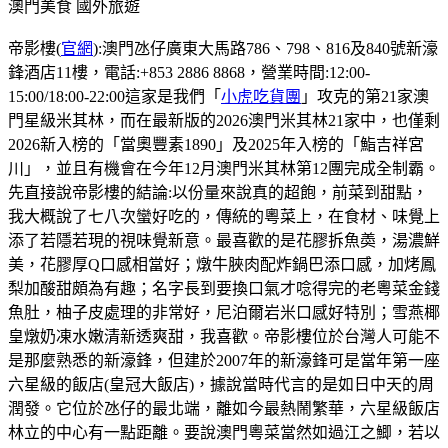
澳門美食
國外旅遊
帝影樓(
官網
):澳門氹仔廣東大馬路786、798、816及840號新濠
鋒酒店11樓，電話:+853 2886 8868，營業時間:12:00-
15:00/18:00-22:00這家是我們「
小虎吃貨團
」攻克的第21家澳
門星級米其林，而在最新版的2026澳門米其林21家中，也僅剩
2026新入榜的「當奧豐素1890」及2025年入榜的「鮨吉祥宮
川」，並且有機會在今年12月澳門米其林第12團完成全制霸。
先直接說帝影樓的結論:以份量來說真的超飽，前菜到甜點，
我大概說了七八次蠻好吃的，傳統的粵菜上，在食材、味覺上
添了若隱若現的視味覺新意。最喜歡的是花膠拆魚𡙡，湯濃鮮
美，花膠厚Q口感相當好；燉牛脥肉配炸鍋巴添口感，加烤鳳
梨加酸甜頗為有趣；名字長到要換口氣才唸得完的老粵菜金錢
魚肚，柚子皮處理的非常好，尼泊爾岩米口感好特別；雪燕椰
皇燉奶凍水嫩清新透爽甜，我喜歡。帝影樓位於台灣人可能不
是那麼熟悉的新濠鋒，但建於2007年的新濠鋒可是當年第一座
六星級的飯店(皇冠大飯店)，據說當時代言的是如日中天的周
潤發。它位於氹仔的最北端，離如今最熱鬧繁華，六星級飯店
林立的中心有一點距離。要說澳門粵菜當然如過江之鯽，若以