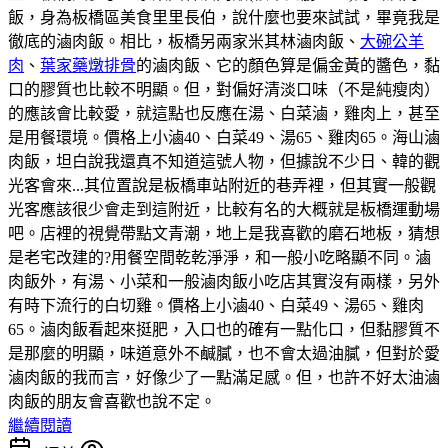
飯，身為板橋區美食里里長伯，說什麼也要來試試，畢竟我是
徹底的滷肉飯。相比，板橋另兩家米其林滷肉飯、
大碗公羊
肉
、
葉家藥燉排骨
的滷肉飯、它的顏色算是偏金黃的醬色，黏
口的膠質也比較不明顯。但，對偏好清淡口味（不是純瘦肉）
的應該會比較愛，就這點也反應在湯、白菜滷，雞肉上，甚至
是用餐環境。價格上小滷40、白菜49、湯65、雞肉65。海山滷
肉飯，坦白說我還真不知道這號人物，但據說不少日、韓的觀
光客會來...其位置說是板橋車站附近的巷弄裡，但其實一般觀
光客應該很少會走到這附近，比較有名的大概就是板橋運動場
吧。店裡的視覺帶點文青潮，地上是我喜歡的磨石地板，猜想
是老宅改建的?用餐空間乾乾淨淨，和一般小吃略顯不同。滷
肉飯外，有湯、小菜和一般滷肉飯小吃店其實沒有兩樣，另外
有時下流行的白切雞。價格上小滷40、白菜49、湯65、雞肉
65。滷肉飯看起來挺肥，入口也的確有一點化口，但黏膠質不
是那麼的明顯，味道意外不鹹膩，也不會太過油膩，但對於愛
滷肉飯的我而言，好像少了一點滿足感。但，也許不好太油滷
肉飯的朋友會喜歡也說不定。
繼續閱讀