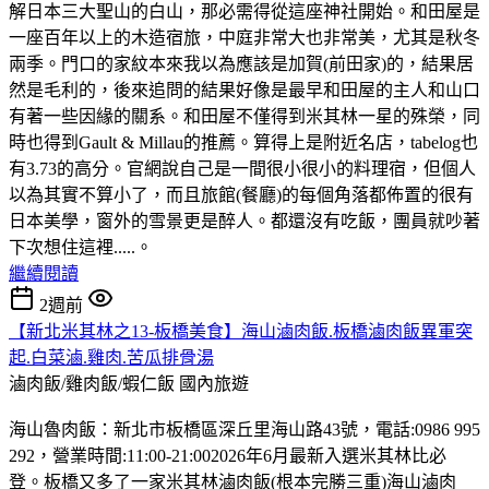
解日本三大聖山的白山，那必需得從這座神社開始。和田屋是
一座百年以上的木造宿旅，中庭非常大也非常美，尤其是秋冬
兩季。門口的家紋本來我以為應該是加賀(前田家)的，結果居
然是毛利的，後來追問的結果好像是最早和田屋的主人和山口
有著一些因緣的關系。和田屋不僅得到米其林一星的殊榮，同
時也得到Gault & Millau的推薦。算得上是附近名店，tabelog也
有3.73的高分。官網說自己是一間很小很小的料理宿，但個人
以為其實不算小了，而且旅館(餐廳)的每個角落都佈置的很有
日本美學，窗外的雪景更是醉人。都還沒有吃飯，團員就吵著
下次想住這裡.....。
繼續閱讀
2週前
【新北米其林之13-板橋美食】海山滷肉飯.板橋滷肉飯異軍突
起.白菜滷.雞肉.苦瓜排骨湯
滷肉飯/雞肉飯/蝦仁飯
國內旅遊
海山魯肉飯：新北市板橋區深丘里海山路43號，電話:0986 995
292，營業時間:11:00-21:002026年6月最新入選米其林比必
登。板橋又多了一家米其林滷肉飯(根本完勝三重)海山滷肉