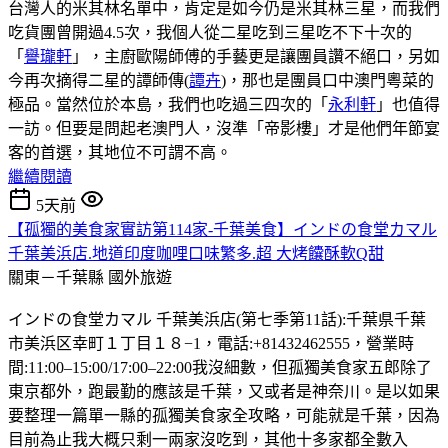
台灣人的米其林名單中，肯定是如今仍是米其林三星，而我們
吃貨團曾開過4.5次，我個人從二星吃到三星吃不下十次的
「
譽瓏軒
」，主廚歐陽師傅的手藝更是讓團員讚不絕口，另如
今再次摘得二星的譚師傳(
譚卉
)，那也是團員口中澳門粵菜的
極品。當然位於本島，我們也吃過三四次的「
永利軒
」也值得
一訪。但要是問起老澳門人，沒準「帝影樓」才是他們年節宴
客的首選，其地位不可謂不高。
繼續閱讀
5天前
【孤獨的美食家實訪第114家-千葉美食】インドの食堂カマル
千葉美浜店.地道印度咖哩口味繁多.超 大烤饢酥軟Q甜
關東－千葉縣
國外旅遊
インドの食堂カマル 千葉美浜店(第七季第11話):千葉県千葉
市美浜区幸町１丁目１８−1，電話:+81432462555，營業時
間:11:00–15:00/17:00–22:00我沒細數，但孤獨美食家五郎除了
東京都外，跑最勤的應該是千葉，又或者是神奈川。是以如果
要整理一篇單一縣的孤獨美食家全攻略，可能就是千葉，因為
目前為止我大概只剩一兩家沒吃到，其他十多家都全數入