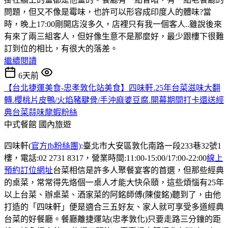
問題，但又不像是霉味，也許可以形容成印度人的體味?當
時，晚上17:00剛開店沒多久，店裡只有我一個客人..雖說後來
有來了兩三組客人，但好像生意不是那麼好，最少跟樓下很難
訂到位的相比，有很大的落差。
繼續閱讀
6天前
【台北捷運美食-忠孝敦化站美食】四味軒.25年台菜滋味大翻
轉.櫻桃片皮鴨/火焰豬腱骨/手沖麻婆豆腐.開幕期間打卡還送經
典台菜蒜味龍蝦粉絲
中式餐館
國內旅遊
四味軒(
官方fb粉絲團)
:臺北市大安區敦化南路一段233巷32號1
樓，電話:02 2731 8317，營業時間:11:00-15:00/17:00-22:00
線上
預約訂位網址
台菜相信是許多人聚餐宴客的首選，但那些經典
的桌菜，常常得先烙個一桌人才能大快朵頤，這些煩惱有25年
以上台菜、辦桌菜、酒家菜的阿銘師傅(陳俊銘)聽到了，由他
打造的「四味軒」便是適合三五好友、家人就可享受多道經典
台菜的好餐廳。餐廳離捷運站(忠孝敦化)只要走路三分鐘的距