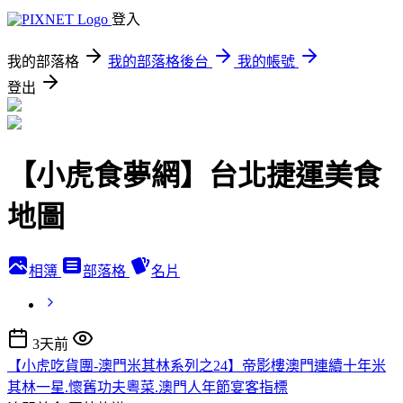
登入
我的部落格
我的部落格後台
我的帳號
登出
【小虎食夢網】台北捷運美食
地圖
相簿
部落格
名片
3天前
【小虎吃貨團-澳門米其林系列之24】帝影樓澳門連續十年米
其林一星.懷舊功夫粵菜.澳門人年節宴客指標