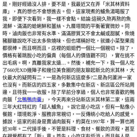
是，剛好經過沒人排，要不是，我最近又在弄「米其林資料
庫」，真的想也不會想進去。但，這家現煮的鱸魚湯喝服了
我，即便下次看到，我一樣不會點。結論:這碗久熬再熬的魚
湯鮮、滿滿的蛤蜊鮮和薑𢇃、九層塔間的平衡著實微妙。同
時，滷肉飯也非常有水準、滿滿膠質又不會太鹹或甜膩，柴燒
豬腳雖說吃不出太多柴燒味、但也堪稱好吃，就連小菜埾果南
都很棒。而且啊而且，店裡的姐姐們一個比一個親切。除了，
價格有著跳脫小吃的偏貴（每個人的價值觀不同），實在挑不
出毛病。啊，真離我家太遠…。然後，補充一下，我一個人吃
了660元XD幾陣子和幾位美食圈的朋友聊起新北的米其林，大
伙最大的疑問有二，一是為何新店這麼多?二是為何蘆洲一家
也沒有。而新店的四五家，多數集中在新店、新店區公所站周
邊，且待我一一收服。除了早前分享過，個人也非常喜歡的鴨
肉飯「
北鴨鴨肉羹
」，今天再來分站新店米其林第二家，這兩
三年大紅特紅的「超人鱸魚」。說它是小吃店，但有一點像小
餐館，環境乾淨、服務非常親切，一反傳統小吃給人的感覺。
據說，這家的前身是賣滷肉飯有，約莫在1997年，算一算也將
近30年。二代接手後，不管是料理、食材、餐飲的流程，甚至
在視覺都有了「新」意。首先，小吃店有低消，而且每人是