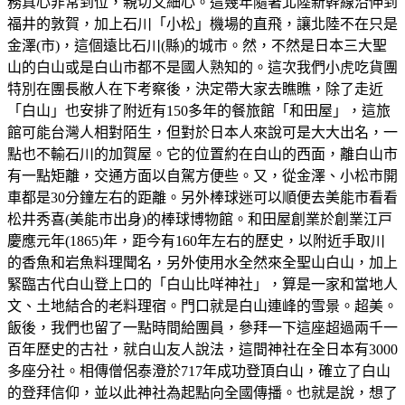
務真心非常到位，親切又細心。這幾年隨著北陸新幹線沿伸到
福井的敦賀，加上石川「小松」機場的直飛，讓北陸不在只是
金澤(市)，這個遠比石川(縣)的城市。然，不然是日本三大聖
山的白山或是白山市都不是國人熟知的。這次我們小虎吃貨團
特別在團長敝人在下考察後，決定帶大家去瞧瞧，除了走近
「白山」也安排了附近有150多年的餐旅館「和田屋」，這旅
館可能台灣人相對陌生，但對於日本人來說可是大大出名，一
點也不輸石川的加賀屋。它的位置約在白山的西面，離白山市
有一點矩離，交通方面以自駕方便些。又，從金澤、小松市開
車都是30分鐘左右的距離。另外棒球迷可以順便去美能市看看
松井秀喜(美能市出身)的棒球博物館。和田屋創業於創業江戸
慶應元年(1865)年，距今有160年左右的歷史，以附近手取川
的香魚和岩魚料理聞名，另外使用水全然來全聖山白山，加上
緊臨古代白山登上口的「白山比咩神社」，算是一家和當地人
文、土地結合的老料理宿。門口就是白山連峰的雪景。超美。
飯後，我們也留了一點時間給團員，參拜一下這座超過兩千一
百年歷史的古社，就白山友人說法，這間神社在全日本有3000
多座分社。相傳僧侶泰澄於717年成功登頂白山，確立了白山
的登拜信仰，並以此神社為起點向全國傳播。也就是說，想了