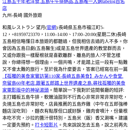
江島五十年老洋食.五島牛牛排絕品.五島唯一入選tabelog百名
店
九州-長崎
國外旅遊
和風レストラン 望月(
官網
):長崎県五島市福江町5-
12，+81959723370，11:00–14:00、17:00–20:00(星期二休)長崎
五島相信略懂日本旅遊的都聽過，但我相信去過的人不多。你
會因為五島日劇(五島醫生)或是五島世界遺產的教堂群而去，
又或你跟我一樣壓根就是喜歡離群、離島的旅人?不管怎樣
說，你總得想一個理由，一個共鳴，才能踏上這一段有一點難
又不會太難的旅行。至於我為什麼要去，答案已經寫在前一篇
【孤獨的美食家實訪第110家-長崎五島美食】みかんや食堂.
奈留島60年老店.跟著五郎踏上世界遺產之島.尋找孤獨的美食
家電影版中的神祕湯頭
。簡單說一下我對於這間餐廳的短評:
主打鐵板五島牛排，軟嫩油甜到不行真心非常非常非常好吃，
灸燒五島也非常好吃，店員推薦的五島炸雞（中午在五郎強棒
麵店沒吃到），麵衣有點厚但口感好酥，雞肉會噴汁，份量根
本吃不完，沙拉的醬汁很特別，五島米（飯）香又涮嘴。建議
一定要先預約。
打卡短影片
。先來說說怎去五島，說之前再先