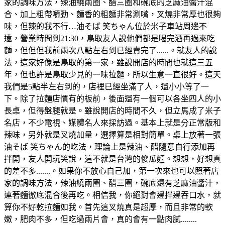
家的調味方法，辣油繞兩圈、醋三圈和碗底的芝麻油醬汁混
合、加上粗帶嚼勁、麵香的粗麵非常涮嘴，叉燒非常厚也很夠
味，但辣的我不行…油そば 笑ちゃん位於米子車站周邊不
遠，營業時間到21:30，鳥取友人說他們都是喝完酒再過來吃
麵，但但但我前兩次八點左右到已經賣完了......。就友人的說
法，這家好像是鳥取的第一家，雖說開店的時間也就這三五
年，但也許是鳥取少見的一味拉麵，所以生意一直很好。這天
我們是5點半左右到的，店裡已經坐滿了人，還小小等了一
下。除了拉麵店慣有的板前，後面還有一個可以各坐四人的小
長桌，但得盤腿就是。雖說開店的時間不久，但立馬成了米子
名店，不少電視、媒體名人來採訪過。基本上就是分正常版和
辣味，另外就是叉燒加量，選擇算是相對簡單。桌上放著一張
油そば 笑ちゃん的吃法，理論上是辣油、醋隨意自行添加再
拌開，友人開玩笑說，這不就是台灣的傻瓜麵。想想，好想真
的差不多.......。如果你不放心自己加，第一次來也可以照著店
家的調味方法，辣油繞兩圈、醋三圈，碗底還有芝麻油醬汁，
連著麵徹底混合後再吃。相信我，你絕對會邊拌邊吞口水，就
算你不好乾拉麵如我。首先這叉燒真是超厚，而且非常的軟
嫩，肥肉不多，但吃過兩片會，真的會有一點肉膩........