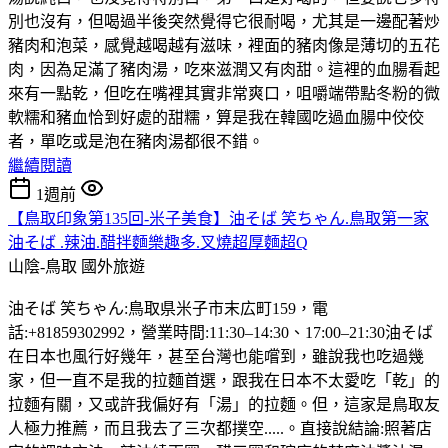
別也沒有，但喝過半後突然覺得它很耐喝，尤其是一邊配著炒
豬肉和泡菜，感覺越喝越有滋味，裡面的豬肉像是薄切的五花
肉，因為足滿了豬肉湯，吃來滋潤又有肉甜。這裡的血腸看起
來有一點乾，但吃在嘴裡其實非常爽口，咀嚼端帶點冬粉的微
軟糯和豬血恰到好處的甜糯，算是我在韓國吃過血腸中佼佼
者，單吃或是泡在豬肉湯都很不錯。
繼續閱讀
1週前
【鳥取印象第135回-米子美食】油そば 笑ちゃん.鳥取第一家
油そば .辣油.醋拌麵樂趣多.叉燒超厚麵超Q
山陰-鳥取
國外旅遊
油そば 笑ちゃん:鳥取県米子市末広町159，電
話:+81859302992，營業時間:11:30–14:30、17:00–21:30油そば
在日本也風行好幾年，甚至台灣也能嚐到，雖說我也吃過幾
家，但一直不是我的拉麵首選，跟我在日本不太愛吃「乾」的
拉麵有關，又或許我偏好有「湯」的拉麵。但，這家是鳥取友
人極力推薦，而且我去了三次都撲空.....。直接說結論:照著店