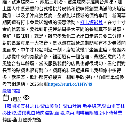
離，魷魚螺肉蒜、 龍蝦三明治、蜜棗煨肉等經典台灣味，加
上國人中餐最愛的台式櫻桃片皮鴨和視味覺創意滿滿的火焰豬
腱骨，以及手沖麻婆豆腐，全都能以輕鬆的價格享用，新開幕
期間還有打卡免費送龍蝦的優惠活動。
打卡短影片
。在寸土寸
金的信義區，要找到離捷運站周邊大空間的餐廳真不是易事，
幸好「四味軒」就是，離忠孝敦化三號出口走路只要三分鐘，
對於長輩真是一大福音。是以還在試營運期間就有不少老饕聞
風而來，中午才12點剛過一刻，店裡就幾乎坐無虛席。餐廳內
比想像中來的寬敝許多，裡面還有一個包廂。帶點潮意的時尚
風適合各年齡層，當天服務我們的店員也都很親切，看他們對
長輩的點餐也很有耐心。餐廳的料理選擇遠比我想像中多得
多，就連茶、飲料都有好幾頁，翻到手軟(笑)。詳細菜單請參
考官網連結。2026菜單
https://reurl.cc/1l4W49
繼續閱讀
1週前
【韓國米其林之11-釜山美食】釜山灶房 新平總店.釜山米其林
必比登.濃郁乳白豬肉湯飯.血腸.泡菜.咖啡無限續.24小時營業
韓國-釜山
國外旅遊