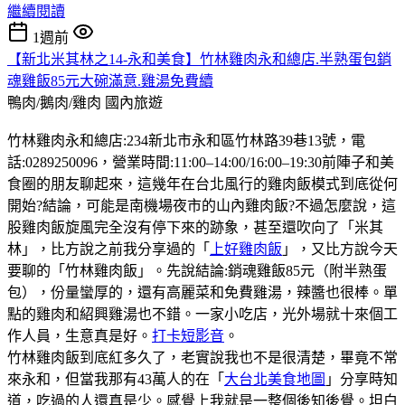
繼續閱讀
1週前
【新北米其林之14-永和美食】竹林雞肉永和總店.半熟蛋包銷
魂雞飯85元大碗滿意.雞湯免費續
鴨肉/鵝肉/雞肉
國內旅遊
竹林雞肉永和總店:234新北市永和區竹林路39巷13號，電
話:0289250096，營業時間:11:00–14:00/16:00–19:30前陣子和美
食圈的朋友聊起來，這幾年在台北風行的雞肉飯模式到底從何
開始?結論，可能是南機場夜市的山內雞肉飯?不過怎麼說，這
股雞肉飯旋風完全沒有停下來的跡象，甚至還吹向了「米其
林」，比方說之前我分享過的「
上好雞肉飯
」，又比方說今天
要聊的「竹林雞肉飯」。先說結論:銷魂雞飯85元（附半熟蛋
包），份量蠻厚的，還有高麗菜和免費雞湯，辣醬也很棒。單
點的雞肉和紹興雞湯也不錯。一家小吃店，光外場就十來個工
作人員，生意真是好。
打卡短影音
。
竹林雞肉飯到底紅多久了，老實說我也不是很清楚，畢竟不常
來永和，但當我那有43萬人的在「
大台北美食地圖
」分享時知
道，吃過的人還真是少。感覺上我就是一整個後知後覺。坦白