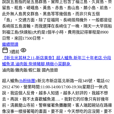
說說五島指的是五島群島，實際上包含了福江島、久賀島、奈
留島、椛島、嵯峨島、黃島、赤島、島山島、蕨小島、前島，
此外無人島男女群島、黑島等等幾個島，而非只有五個
「島」。交通方面，除了從福岡、長崎搭飛機外，一般都是從
長崎搭五島渡輪。而我選擇在長崎住了一晚，隔天一大早搭船
到福江島(快速船)大約是1個半小時，費用我記得單程是8900
日幣，來回17500日幣。
繼續閱讀
3週前
【新北米其林之11-新店美食】超人鱸魚.新年三十年老店.分段
鱸魚湯.滷肉飯.柴燒豬腳.精緻小菜翻身.
滷肉飯/雞肉飯/蝦仁飯
國內旅遊
超人鱸魚(
fb粉絲團
):新北市新店區北新路一段349號，電話:02
2912 4790，營業時間:11:00-14:00/17:00-19:30(星期日一休)先
說，我這個人反骨，越多人知道，越多人好評的，我越不想
去。再說，我不太喜歡鱸魚湯….，我對它的印象只有好幾年
前，清晨龍山寺前，警察催著魚攤離開，客人端起碗站在路邊
像沒事一樣接著喝的畫面。要不是，今天想吃的店沒開，要不