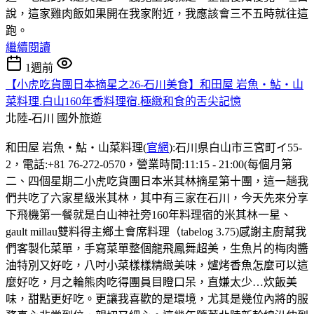
說，這家雞肉飯如果開在我家附近，我應該會三不五時就往這
跑。
繼續閱讀
1週前
【小虎吃貨團日本摘星之26-石川美食】和田屋 岩魚・鮎・山
菜料理.白山160年香料理宿.極緻和食的舌尖記憶
北陸-石川
國外旅遊
和田屋 岩魚・鮎・山菜料理(
官網
):石川県白山市三宮町イ55-
2，電話:+81 76-272-0570，營業時間:11:15 - 21:00(每個月第
二、四個星期二小虎吃貨團日本米其林摘星第十團，這一趟我
們共吃了六家星級米其林，其中有三家在石川，今天先來分享
下飛機第一餐就是白山神社旁160年料理宿的米其林一星、
gault millau雙料得主鄉土會席料理（tabelog 3.75)感謝主廚幫我
們客製化菜單，手寫菜單整個龍飛鳳舞超美，生魚片的梅肉醬
油特別又好吃，八吋小菜樣樣精緻美味，爐烤香魚怎麼可以這
麼好吃，月之輪熊肉吃得團員目瞪口呆，直嫌太少…炊飯美
味，甜點更好吃。更讓我喜歡的是環境，尤其是幾位內將的服