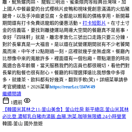
離，魷魚螺肉蒜、 龍蝦三明治、蜜棗煨肉等經典台灣味，加
上國人中餐最愛的台式櫻桃片皮鴨和視味覺創意滿滿的火焰豬
腱骨，以及手沖麻婆豆腐，全都能以輕鬆的價格享用，新開幕
期間還有打卡免費送龍蝦的優惠活動。
打卡短影片
。在寸土寸
金的信義區，要找到離捷運站周邊大空間的餐廳真不是易事，
幸好「四味軒」就是，離忠孝敦化三號出口走路只要三分鐘，
對於長輩真是一大福音。是以還在試營運期間就有不少老饕聞
風而來，中午才12點剛過一刻，店裡就幾乎坐無虛席。餐廳內
比想像中來的寬敝許多，裡面還有一個包廂。帶點潮意的時尚
風適合各年齡層，當天服務我們的店員也都很親切，看他們對
長輩的點餐也很有耐心。餐廳的料理選擇遠比我想像中多得
多，就連茶、飲料都有好幾頁，翻到手軟(笑)。詳細菜單請參
考官網連結。2026菜單
https://reurl.cc/1l4W49
繼續閱讀
1週前
【韓國米其林之11-釜山美食】釜山灶房 新平總店.釜山米其林
必比登.濃郁乳白豬肉湯飯.血腸.泡菜.咖啡無限續.24小時營業
韓國-釜山
國外旅遊