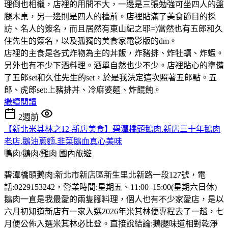
理倒也相櫬，店裡的用間不大，一邊是三張勉強可坐四人的盤
腿木桌，另一邊則是四人的檯前。店裡貼滿了美食節目的採
訪、名人的簽名，而且居然有東山紀之耶=)當然也有五郎和久
住先生的簽名，以及孤獨的美食家電影版的dm。
店裡的主食是各式炸物為主的丼飯，炸豬排、炸牡蠣、炸蝦。
另外也有不少下酒料理。酒單自然也少不少。店裡貼心的準備
了五郎set和久住先生的set，於是我決定這次照著五郎點。五
郎、虎郎set:上豬排丼、冷麻婆麵、炸餛飩。
繼續閱讀
2週前
【新北米其林之12-新店美食】碧潭橋頭鵝肉.新店三十年鵝肉
老店.鵝油蔥麵.韭菜鵝血真心美味
鴨肉/鵝肉/雞肉
國內旅遊
碧潭橋頭鵝肉:新北市新店區新生里北新路一段127號，電
話:0229153242，營業時間:星期五、11:00–15:00(星期六日休)
鵝肉一直是我最愛的兩隻腳料理，個人也有不少家愛店，是以
六月初知道新店有一家入選2026年米其林便專程去了一趟，七
月便公佈入選米其林必比登。直接說結論:鵝腿味道相對乾淨