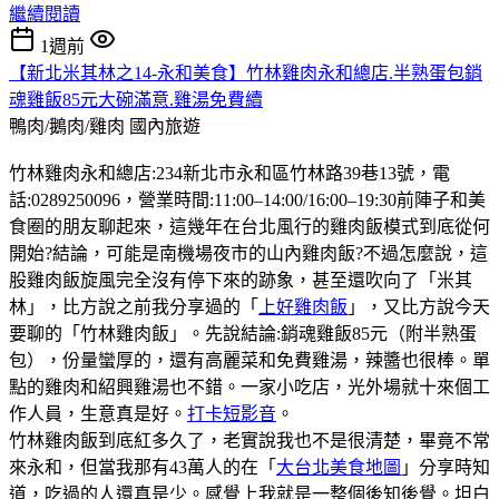
繼續閱讀
1週前
【新北米其林之14-永和美食】竹林雞肉永和總店.半熟蛋包銷
魂雞飯85元大碗滿意.雞湯免費續
鴨肉/鵝肉/雞肉
國內旅遊
竹林雞肉永和總店:234新北市永和區竹林路39巷13號，電
話:0289250096，營業時間:11:00–14:00/16:00–19:30前陣子和美
食圈的朋友聊起來，這幾年在台北風行的雞肉飯模式到底從何
開始?結論，可能是南機場夜市的山內雞肉飯?不過怎麼說，這
股雞肉飯旋風完全沒有停下來的跡象，甚至還吹向了「米其
林」，比方說之前我分享過的「
上好雞肉飯
」，又比方說今天
要聊的「竹林雞肉飯」。先說結論:銷魂雞飯85元（附半熟蛋
包），份量蠻厚的，還有高麗菜和免費雞湯，辣醬也很棒。單
點的雞肉和紹興雞湯也不錯。一家小吃店，光外場就十來個工
作人員，生意真是好。
打卡短影音
。
竹林雞肉飯到底紅多久了，老實說我也不是很清楚，畢竟不常
來永和，但當我那有43萬人的在「
大台北美食地圖
」分享時知
道，吃過的人還真是少。感覺上我就是一整個後知後覺。坦白