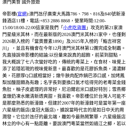
澳門美食
國外旅遊
帝影樓(
官網
):澳門氹仔廣東大馬路786、798、816及840號新濠
鋒酒店11樓，電話:+853 2886 8868，營業時間:12:00-
15:00/18:00-22:00這家是我們「
小虎吃貨團
」攻克的第21家澳
門星級米其林，而在最新版的2026澳門米其林21家中，也僅剩
2026新入榜的「當奧豐素1890」及2025年入榜的「鮨吉祥宮
川」，並且有機會在今年12月澳門米其林第12團完成全制霸。
先直接說帝影樓的結論:以份量來說真的超飽，前菜到甜點，
我大概說了七八次蠻好吃的，傳統的粵菜上，在食材、味覺上
添了若隱若現的視味覺新意。最喜歡的是花膠拆魚𡙡，湯濃鮮
美，花膠厚Q口感相當好；燉牛脥肉配炸鍋巴添口感，加烤鳳
梨加酸甜頗為有趣；名字長到要換口氣才唸得完的老粵菜金錢
魚肚，柚子皮處理的非常好，尼泊爾岩米口感好特別；雪燕椰
皇燉奶凍水嫩清新透爽甜，我喜歡。帝影樓位於台灣人可能不
是那麼熟悉的新濠鋒，但建於2007年的新濠鋒可是當年第一座
六星級的飯店(皇冠大飯店)，據說當時代言的是如日中天的周
潤發。它位於氹仔的最北端，離如今最熱鬧繁華，六星級飯店
林立的中心有一點距離。要說澳門粵菜當然如過江之鯽，若以