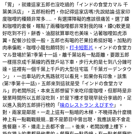
「胃」，就連這家五郎也沒吃過的「インドの食堂カマル 千
葉美浜店」，五郎粉粉們，你記得這家店嗎?先說結論:這家印
度咖哩的種類非常多…. ，有選擇障礙的應該很痛苦。選了饢
和咖哩的套餐，瞎點了兩種咖哩都非常對我的味，饢Q軟更是
好吃到不行，餅香、油甜就算單吃也美味、沾著咖哩如虎添
翼。配餐沙拉很一般，五郎也有喝的芒果拉希挺好喝，加點的
肉串偏乾，咖哩小籠包頗特別。
打卡短影片
。インドの食堂カ
マル登場於第7季第十一話，離千葉站有一點距離，要跟五郎
一樣搭京成千葉線的西登戶站下車，步行大約是七到八分鐘可
達。這裡有一個千葉上千戶的大型住宅區「千葉ガーデンタウ
ン」，一出車站的大馬路就可以看見。如果你有印象，該集
(第7季第十一話)，五郎來到這就是受「インドの食堂カマ
ル」的老闆所託，本來五郎想留下來吃印度咖哩，但那時是非
營業時間所以五郎沒吃到，於是下樓才發現早就分享過的，足
以進入我的五郎排行榜的「
味のレストラン えびすや
」。
對，兩家是鄰居。一走上這有一點暗的木梯，不曉得為什麼精
神上有一點戰戰競競...要不是節目中曾出現，我應該是不會走
進餐廳。不，連走上去都不會.....。後來，老闆說樓上樓下，
掛在牆上的畫都是他畫的。餐廳有一點昏暗，有一點老餐廳的