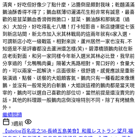
清爽，好吃但好像少了點什麼，沾醬倒是頗對我味；乾麵滿滿
鵝油酥香得不得了；鵝血糕薄切灑滿花生粉非常有誠意，最喜
歡的是韮菜鵝血香滑微微脆口，韮菜、鵝油酥和那鍋湯（過
水）大加分，好吃得亂七八糟！打卡短影音。新店捷運從七張
到新店站間，新北市加入米其林戰局的這兩年就有6家入選，
可謂新店小吃一級戰區。相對來說，蘆州居然一家也沒有..不
知道是不是評審都沒去蘆洲還怎樣(笑)。碧潭橋頭鵝肉就在新
店老街對面，和另一家同樣今年新入選米其林必比登，我早前
分享過的「北鴨鴨肉羹」隔著大馬路相對。胃口好的，食量大
的，可以兩家一起解決。店面很新，很舒適，感覺應該是重新
裝潢過，點餐、送餐的大姐頗客氣。鵝肉只有一種看起來像燻
鵝，並沒有一般常見的白斬鵝，大姐說這裡的鵝肉都是當天現
宰的，鵝肉可以選自己喜歡的部位切，當然前提是還沒賣完的
話。其他的料理跟一般鵝肉店倒沒啥特別不同，除了有烤鯖魚
外。
繼續閱讀
3週前
【tabelog百名店之58-長崎五島美食】和風レストラン 望月.福