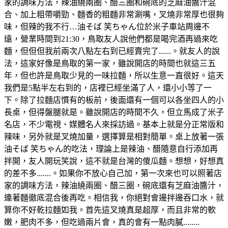
家的調味方法，辣油繞兩圈、醋三圈和碗底的芝麻油醬汁混
合、加上粗帶嚼勁、麵香的粗麵非常涮嘴，叉燒非常厚也很夠
味，但辣的我不行…油そば 笑ちゃん位於米子車站周邊不
遠，營業時間到21:30，鳥取友人說他們都是喝完酒再過來吃
麵，但但但我前兩次八點左右到已經賣完了......。就友人的說
法，這家好像是鳥取的第一家，雖說開店的時間也就這三五
年，但也許是鳥取少見的一味拉麵，所以生意一直很好。這天
我們是5點半左右到的，店裡已經坐滿了人，還小小等了一
下。除了拉麵店慣有的板前，後面還有一個可以各坐四人的小
長桌，但得盤腿就是。雖說開店的時間不久，但立馬成了米子
名店，不少電視、媒體名人來採訪過。基本上就是分正常版和
辣味，另外就是叉燒加量，選擇算是相對簡單。桌上放著一張
油そば 笑ちゃん的吃法，理論上是辣油、醋隨意自行添加再
拌開，友人開玩笑說，這不就是台灣的傻瓜麵。想想，好想真
的差不多.......。如果你不放心自己加，第一次來也可以照著店
家的調味方法，辣油繞兩圈、醋三圈，碗底還有芝麻油醬汁，
連著麵徹底混合後再吃。相信我，你絕對會邊拌邊吞口水，就
算你不好乾拉麵如我。首先這叉燒真是超厚，而且非常的軟
嫩，肥肉不多，但吃過兩片會，真的會有一點肉膩........