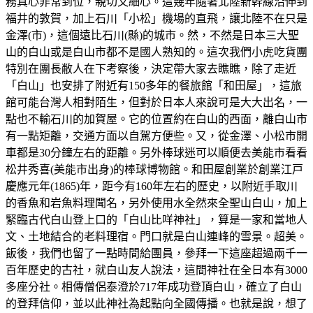
務真心非常到位，親切又細心。這幾年隨著北陸新幹線沿伸到
福井的敦賀，加上石川「小松」機場的直飛，讓北陸不在只是
金澤(市)，這個遠比石川(縣)的城市。然，不然是日本三大聖
山的白山或是白山市都不是國人熟知的。這次我們小虎吃貨團
特別在團長敝人在下考察後，決定帶大家去瞧瞧，除了走近
「白山」也安排了附近有150多年的餐旅館「和田屋」，這旅
館可能台灣人相對陌生，但對於日本人來說可是大大出名，一
點也不輸石川的加賀屋。它的位置約在白山的西面，離白山市
有一點矩離，交通方面以自駕方便些。又，從金澤、小松市開
車都是30分鐘左右的距離。另外棒球迷可以順便去美能市看看
松井秀喜(美能市出身)的棒球博物館。和田屋創業於創業江戸
慶應元年(1865)年，距今有160年左右的歷史，以附近手取川
的香魚和岩魚料理聞名，另外使用水全然來全聖山白山，加上
緊臨古代白山登上口的「白山比咩神社」，算是一家和當地人
文、土地結合的老料理宿。門口就是白山連峰的雪景。超美。
飯後，我們也留了一點時間給團員，參拜一下這座超過兩千一
百年歷史的古社，就白山友人說法，這間神社在全日本有3000
多座分社。相傳僧侶泰澄於717年成功登頂白山，確立了白山
的登拜信仰，並以此神社為起點向全國傳播。也就是說，想了