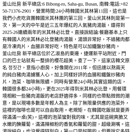
釜山灶房 新平總店:6 Bibong-ro, Saha-gu, Busan, 南韓:電話:+82
50-71376-2901，營業時間:24小時韓國米其林第11回，這也是
我們小虎吃貨團韓國米其林團的第三回，釜山米其林則是第一
次，第一天的中午是近三五年爆紅的人氣豬肉湯飯，還得到
2025-26連續兩年的米其林必比登。直接說結論:餐廳基本上只
有韓國人的米其林必比登豬肉湯飯，湯頭非常好，不過豬肉都
是冷凍肉片，血腸非常好吃，特色是可以加鐵盤炒豬肉。
釜山灶房 新平總店位於乙淑島的東邊，捷運新平站附近，門
口的巴士站就有一整排的櫻花超美。查了一下，這家店韓文原
名 정짓간，意指小廚房，好像開在2011年，但迅速以熬兩天
的純白豬肉湯擄獲人心，加上同樣好評的血腸和鐵盤炒豬肉
片，泡菜、咖啡無限續，同時有營業24小時(其實這類的店，
韓國很多都24小時)，更在2025年得到米其林必比登。用餐環
境相較一些豬肉湯飯的老店舒適得多，同樣的也帶點微微的潮
意，是以現場多數是年輕人為主。除了無限量供應的泡菜外，
這裡的咖啡也是可以自由取用。老規矩，在韓國吃飯就是要弄
得滿滿一桌(笑)，這裡的泡菜蠻對我的味，尤其是這碗爽脆又
水嫩的醃蘿蔔，滿滿辣椒粉的香氣和蘿蔔的甜，超級涮嘴。這
湯說純白，也沒覺得特別白，第一口是好喝的，但要說它多特