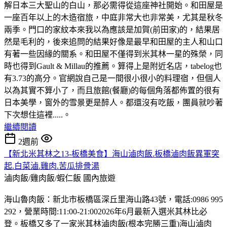
解日本三大聖山的白山，那必需得從這座神社開始。和田屋是
一座百年以上的木造宿旅，中庭非常大也非常美，尤其是秋冬
兩季。門口的家紋本來我以為應該是加賀(前田家)的，結果居
然是毛利的，後來追問的結果好像是最早和田屋的主人和山口
有著一些因緣的關系。和田屋不僅得到米其林一星的殊榮，同
時也得到Gault & Millau的推薦。算得上是附近名店，tabelog也
有3.73的高分。官網說自己是一間很小很小的料理宿，但個人
以為其實不算小了，而且旅館(餐廳)的每個角落都佈置的很有
日本美學，窗外的雪景更是醉人。都還沒有吃飯，團員就吵著
下次想住這裡.....。
繼續閱讀
2週前
【新北米其林之13-板橋美食】海山滷肉飯.板橋滷肉飯異軍突
起.白菜滷.雞肉.苦瓜排骨湯
滷肉飯/雞肉飯/蝦仁飯
國內旅遊
海山魯肉飯：新北市板橋區深丘里海山路43號，電話:0986 995
292，營業時間:11:00-21:002026年6月最新入選米其林比必
登。板橋又多了一家米其林滷肉飯(根本完勝三重)海山滷肉