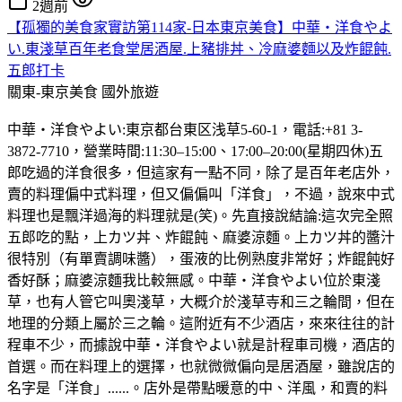
2週前
【孤獨的美食家實訪第114家-日本東京美食】中華・洋食やよ
い.東淺草百年老食堂居酒屋.上豬排丼、冷麻婆麵以及炸餛飩.
五郎打卡
關東-東京美食
國外旅遊
中華・洋食やよい:東京都台東区浅草5-60-1，電話:+81 3-
3872-7710，營業時間:11:30–15:00、17:00–20:00(星期四休)五
郎吃過的洋食很多，但這家有一點不同，除了是百年老店外，
賣的料理偏中式料理，但又偏偏叫「洋食」，不過，說來中式
料理也是飄洋過海的料理就是(笑)。先直接說結論:這次完全照
五郎吃的點，上カツ丼、炸餛飩、麻婆涼麵。上カツ丼的醬汁
很特別（有單賣調味醬），蛋液的比例熟度非常好；炸餛飩好
香好酥；麻婆涼麵我比較無感。中華・洋食やよい位於東淺
草，也有人管它叫奧淺草，大概介於淺草寺和三之輪間，但在
地理的分類上屬於三之輪。這附近有不少酒店，來來往往的計
程車不少，而據說中華・洋食やよい就是計程車司機，酒店的
首選。而在料理上的選擇，也就微微偏向是居酒屋，雖說店的
名字是「洋食」......。店外是帶點暖意的中、洋風，和賣的料