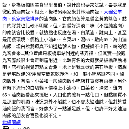
飯，身為板橋區美食里里長伯，說什麼也要來試試，畢竟我是
徹底的滷肉飯。相比，板橋另兩家米其林滷肉飯、
大碗公羊
肉
、
葉家藥燉排骨
的滷肉飯、它的顏色算是偏金黃的醬色，黏
口的膠質也比較不明顯。但，對偏好清淡口味（不是純瘦肉）
的應該會比較愛，就這點也反應在湯、白菜滷，雞肉上，甚至
是用餐環境。價格上小滷40、白菜49、湯65、雞肉65。海山滷
肉飯，坦白說我還真不知道這號人物，但據說不少日、韓的觀
光客會來...其位置說是板橋車站附近的巷弄裡，但其實一般觀
光客應該很少會走到這附近，比較有名的大概就是板橋運動場
吧。店裡的視覺帶點文青潮，地上是我喜歡的磨石地板，猜想
是老宅改建的?用餐空間乾乾淨淨，和一般小吃略顯不同。滷
肉飯外，有湯、小菜和一般滷肉飯小吃店其實沒有兩樣，另外
有時下流行的白切雞。價格上小滷40、白菜49、湯65、雞肉
65。滷肉飯看起來挺肥，入口也的確有一點化口，但黏膠質不
是那麼的明顯，味道意外不鹹膩，也不會太過油膩，但對於愛
滷肉飯的我而言，好像少了一點滿足感。但，也許不好太油滷
肉飯的朋友會喜歡也說不定。
繼續閱讀