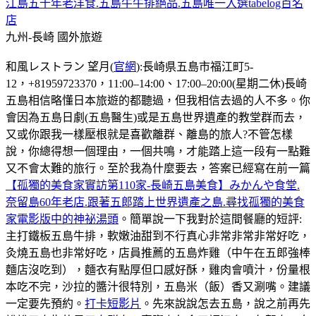
江島五十年老洋食.五島牛牛排絕品.五島唯一入選tabelog百名
店
九州-長崎
國外旅遊
和風レストラン 望月(
官網
):長崎県五島市福江町5-
12，+81959723370，11:00–14:00、17:00–20:00(星期二休)長崎
五島相信略懂日本旅遊的都聽過，但我相信去過的人不多。你
會因為五島日劇(五島醫生)或是五島世界遺產的教堂群而去，
又或你跟我一樣壓根就是喜歡離群、離島的旅人?不管怎樣
說，你總得想一個理由，一個共鳴，才能踏上這一段有一點難
又不會太難的旅行。至於我為什麼要去，答案已經寫在前一篇
【孤獨的美食家實訪第110家-長崎五島美食】みかんや食堂.
奈留島60年老店.跟著五郎踏上世界遺產之島.尋找孤獨的美食
家電影版中的神祕湯頭
。簡單說一下我對於這間餐廳的短評:
主打鐵板五島牛排，軟嫩油甜到不行真心非常非常非常好吃，
灸燒五島也非常好吃，店員推薦的五島炸雞（中午在五郎強棒
麵店沒吃到），麵衣有點厚但口感好酥，雞肉會噴汁，份量根
本吃不完，沙拉的醬汁很特別，五島米（飯）香又涮嘴。建議
一定要先預約。
打卡短影片
。先來說說怎去五島，說之前再先