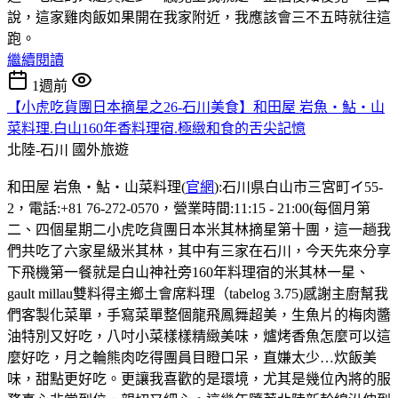
說，這家雞肉飯如果開在我家附近，我應該會三不五時就往這
跑。
繼續閱讀
1週前
【小虎吃貨團日本摘星之26-石川美食】和田屋 岩魚・鮎・山
菜料理.白山160年香料理宿.極緻和食的舌尖記憶
北陸-石川
國外旅遊
和田屋 岩魚・鮎・山菜料理(
官網
):石川県白山市三宮町イ55-
2，電話:+81 76-272-0570，營業時間:11:15 - 21:00(每個月第
二、四個星期二小虎吃貨團日本米其林摘星第十團，這一趟我
們共吃了六家星級米其林，其中有三家在石川，今天先來分享
下飛機第一餐就是白山神社旁160年料理宿的米其林一星、
gault millau雙料得主鄉土會席料理（tabelog 3.75)感謝主廚幫我
們客製化菜單，手寫菜單整個龍飛鳳舞超美，生魚片的梅肉醬
油特別又好吃，八吋小菜樣樣精緻美味，爐烤香魚怎麼可以這
麼好吃，月之輪熊肉吃得團員目瞪口呆，直嫌太少…炊飯美
味，甜點更好吃。更讓我喜歡的是環境，尤其是幾位內將的服