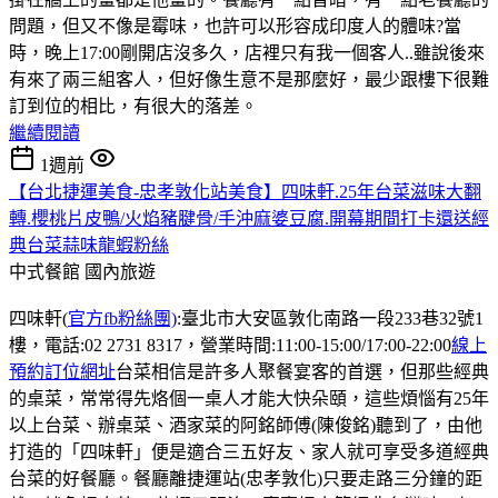
問題，但又不像是霉味，也許可以形容成印度人的體味?當
時，晚上17:00剛開店沒多久，店裡只有我一個客人..雖說後來
有來了兩三組客人，但好像生意不是那麼好，最少跟樓下很難
訂到位的相比，有很大的落差。
繼續閱讀
1週前
【台北捷運美食-忠孝敦化站美食】四味軒.25年台菜滋味大翻
轉.櫻桃片皮鴨/火焰豬腱骨/手沖麻婆豆腐.開幕期間打卡還送經
典台菜蒜味龍蝦粉絲
中式餐館
國內旅遊
四味軒(
官方fb粉絲團)
:臺北市大安區敦化南路一段233巷32號1
樓，電話:02 2731 8317，營業時間:11:00-15:00/17:00-22:00
線上
預約訂位網址
台菜相信是許多人聚餐宴客的首選，但那些經典
的桌菜，常常得先烙個一桌人才能大快朵頤，這些煩惱有25年
以上台菜、辦桌菜、酒家菜的阿銘師傅(陳俊銘)聽到了，由他
打造的「四味軒」便是適合三五好友、家人就可享受多道經典
台菜的好餐廳。餐廳離捷運站(忠孝敦化)只要走路三分鐘的距