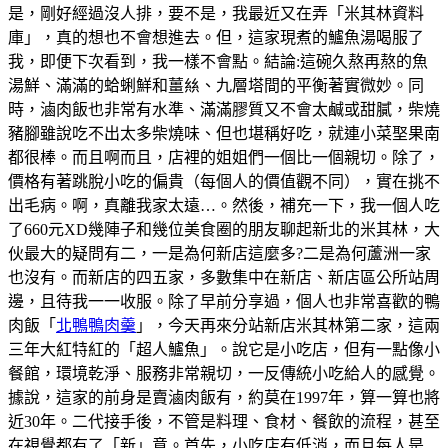
是，剛好經過沒人排，要不是，我最近又在弄「米其林資料
庫」，真的想也不會想進去。但，這家現煮的鱸魚湯喝服了
我，即便下次看到，我一樣不會點。結論:這碗久熬再熬的魚
湯鮮、滿滿的蛤蜊鮮和薑𢇃、九層塔間的平衡著實微妙。同
時，滷肉飯也非常有水準、滿滿膠質又不會太鹹或甜膩，柴燒
豬腳雖說吃不出太多柴燒味、但也堪稱好吃，就連小菜埾果南
都很棒。而且啊而且，店裡的姐姐們一個比一個親切。除了，
價格有著跳脫小吃的偏貴（每個人的價值觀不同），實在挑不
出毛病。啊，真離我家太遠…。然後，補充一下，我一個人吃
了660元XD幾陣子和幾位美食圈的朋友聊起新北的米其林，大
伙最大的疑問有二，一是為何新店這麼多?二是為何蘆洲一家
也沒有。而新店的四五家，多數集中在新店、新店區公所站周
邊，且待我一一收服。除了早前分享過，個人也非常喜歡的鴨
肉飯「
北鴨鴨肉羹
」，今天再來分站新店米其林第二家，這兩
三年大紅特紅的「超人鱸魚」。說它是小吃店，但有一點像小
餐館，環境乾淨、服務非常親切，一反傳統小吃給人的感覺。
據說，這家的前身是賣滷肉飯有，約莫在1997年，算一算也將
近30年。二代接手後，不管是料理、食材、餐飲的流程，甚至
在視覺都有了「新」意。首先，小吃店有低消，而且每人是