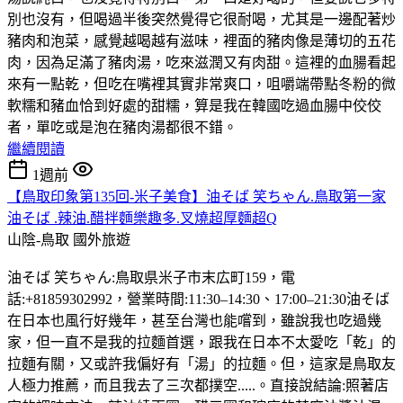
別也沒有，但喝過半後突然覺得它很耐喝，尤其是一邊配著炒
豬肉和泡菜，感覺越喝越有滋味，裡面的豬肉像是薄切的五花
肉，因為足滿了豬肉湯，吃來滋潤又有肉甜。這裡的血腸看起
來有一點乾，但吃在嘴裡其實非常爽口，咀嚼端帶點冬粉的微
軟糯和豬血恰到好處的甜糯，算是我在韓國吃過血腸中佼佼
者，單吃或是泡在豬肉湯都很不錯。
繼續閱讀
1週前
【鳥取印象第135回-米子美食】油そば 笑ちゃん.鳥取第一家
油そば .辣油.醋拌麵樂趣多.叉燒超厚麵超Q
山陰-鳥取
國外旅遊
油そば 笑ちゃん:鳥取県米子市末広町159，電
話:+81859302992，營業時間:11:30–14:30、17:00–21:30油そば
在日本也風行好幾年，甚至台灣也能嚐到，雖說我也吃過幾
家，但一直不是我的拉麵首選，跟我在日本不太愛吃「乾」的
拉麵有關，又或許我偏好有「湯」的拉麵。但，這家是鳥取友
人極力推薦，而且我去了三次都撲空.....。直接說結論:照著店