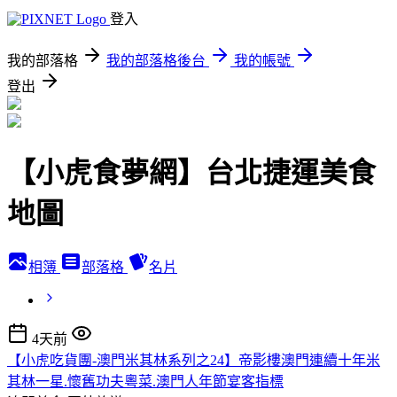
登入
我的部落格
我的部落格後台
我的帳號
登出
【小虎食夢網】台北捷運美食
地圖
相簿
部落格
名片
4天前
【小虎吃貨團-澳門米其林系列之24】帝影樓澳門連續十年米
其林一星.懷舊功夫粵菜.澳門人年節宴客指標