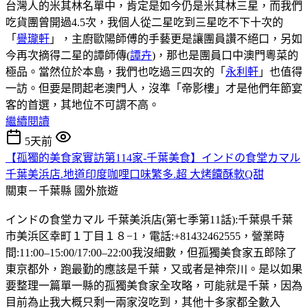
台灣人的米其林名單中，肯定是如今仍是米其林三星，而我們
吃貨團曾開過4.5次，我個人從二星吃到三星吃不下十次的
「
譽瓏軒
」，主廚歐陽師傅的手藝更是讓團員讚不絕口，另如
今再次摘得二星的譚師傳(
譚卉
)，那也是團員口中澳門粵菜的
極品。當然位於本島，我們也吃過三四次的「
永利軒
」也值得
一訪。但要是問起老澳門人，沒準「帝影樓」才是他們年節宴
客的首選，其地位不可謂不高。
繼續閱讀
5天前
【孤獨的美食家實訪第114家-千葉美食】インドの食堂カマル
千葉美浜店.地道印度咖哩口味繁多.超 大烤饢酥軟Q甜
關東－千葉縣
國外旅遊
インドの食堂カマル 千葉美浜店(第七季第11話):千葉県千葉
市美浜区幸町１丁目１８−1，電話:+81432462555，營業時
間:11:00–15:00/17:00–22:00我沒細數，但孤獨美食家五郎除了
東京都外，跑最勤的應該是千葉，又或者是神奈川。是以如果
要整理一篇單一縣的孤獨美食家全攻略，可能就是千葉，因為
目前為止我大概只剩一兩家沒吃到，其他十多家都全數入