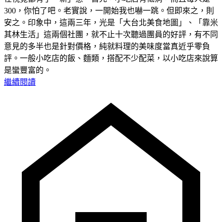
300，你怕了吧。老實說，一開始我也嚇一跳。但即來之，則
安之。印象中，這兩三年，光是「大台北美食地圖」、「靠米
其林生活」這兩個社團，就不止十次聽過團員的好評，有不同
意見的多半也是針對價格，純就料理的美味度當真近乎零負
評。一般小吃店的飯、麵類，搭配不少配菜，以小吃店來說算
是蠻豐富的。
繼續閱讀