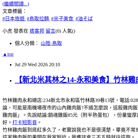
(繼續閱讀...)
文章標籤：
#日本旅遊
#鳥取拉麵
#米子美食
#油そば
小虎 發表在
痞客邦
留言
(0)
人氣(
)
個人分類：
山陰-鳥取
▲top
Jul
29
Wed
2026
20:10
【新北米其林之14-永和美食】竹林雞
竹林雞肉永和總店:234新北市永和區竹林路39巷13號，電話:0289
論，可能是南機場夜市的山內雞肉飯?不過怎麼說，這股雞肉
雞肉飯」。先說結論:銷魂雞飯85元（附半熟蛋包），份量蠻
好。
打卡短影音
。
竹林雞肉飯到底紅多久了，老實說我也不是很清楚，畢竟不常來
這家雞肉飯如果開在我家附近，我應該會三不五時就往這跑。