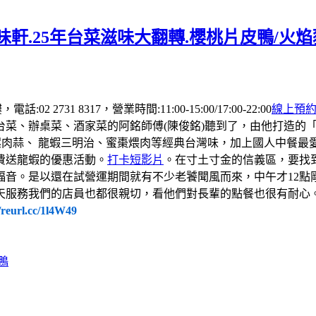
軒.25年台菜滋味大翻轉.櫻桃片皮鴨/火
 2731 8317，營業時間:11:00-15:00/17:00-22:00
線上預
台菜、辦桌菜、酒家菜的阿銘師傅(陳俊銘)聽到了，由他打造的
螺肉蒜、 龍蝦三明治、蜜棗煨肉等經典台灣味，加上國人中餐
費送龍蝦的優惠活動。
打卡短影片
。在寸土寸金的信義區，要找
福音。是以還在試營運期間就有不少老饕聞風而來，中午才12點
天服務我們的店員也都很親切，看他們對長輩的點餐也很有耐心
//reurl.cc/1l4W49
鴨