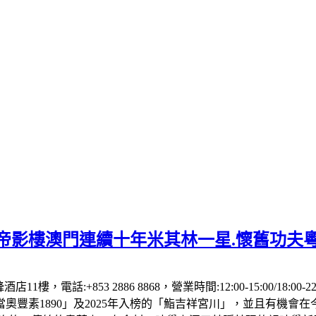
】帝影樓澳門連續十年米其林一星.懷舊功夫
1樓，電話:+853 2886 8868，營業時間:12:00-15:00/18:00
「當奧豐素1890」及2025年入榜的「鮨吉祥宮川」，並且有機