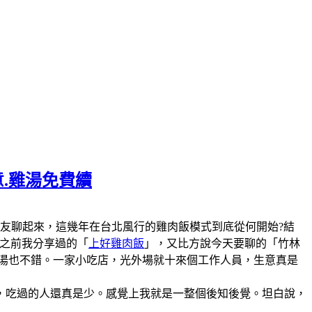
意.雞湯免費續
陣子和美食圈的朋友聊起來，這幾年在台北風行的雞肉飯模式到底從何開始?結
說之前我分享過的「
上好雞肉飯
」，又比方說今天要聊的「竹林
雞湯也不錯。一家小吃店，光外場就十來個工作人員，生意真是
，吃過的人還真是少。感覺上我就是一整個後知後覺。坦白說，