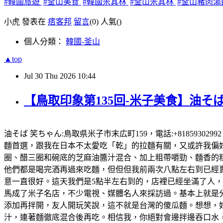
#韓國旅遊
#釜山美食
#韓國米其林
#釜山米其林
#釜山豬肉湯
小虎 發表在
痞客邦
留言
(0)
人氣(
)
個人分類：
韓國-釜山
▲top
Jul
30
Thu
2026
10:44
【鳥取印象第135回-米子美食】油そば
油そば 笑ちゃん:鳥取県米子市末広町159，電話:+81859302
麵首選，跟我在日本不太愛吃「乾」的拉麵有關，又或許我偏好有
圈、醋三圈和碗底的芝麻油醬汁混合、加上粗帶嚼勁、麵香的粗
他們都是喝完酒再過來吃麵，但但但我前兩次八點左右到已經賣完
意一直很好。這天我們是5點半左右到的，店裡已經坐滿了人
馬成了米子名店，不少電視、媒體名人來採訪過。基本上就是
添加再拌開，友人開玩笑說，這不就是台灣的傻瓜麵。想想，好想
汁，連著麵徹底混合後再吃。相信我，你絕對會邊拌邊吞口水，就