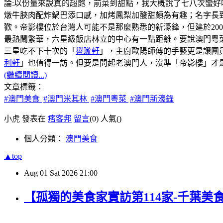
論:以份量來說真的超飽，前菜到甜點，我大概說了七八次蠻好
燉牛脥肉配炸鍋巴添口感，加烤鳳梨加酸甜頗為有趣；名字長
歡。帝影樓位於台灣人可能不是那麼熟悉的新濠鋒，但建於20
最熱鬧繁華，六星級飯店林立的中心有一點距離。要說澳門粵菜
三星吃不下十次的「
譽瓏軒
」，主廚歐陽師傅的手藝更是讓團
利軒
」也值得一訪。但要是問起老澳門人，沒準「帝影樓」才
(繼續閱讀...)
文章標籤：
#澳門美食
#澳門米其林
#澳門粵菜
#澳門新濠鋒
小虎 發表在
痞客邦
留言
(0)
人氣(
)
個人分類：
澳門美食
▲top
Aug
01
Sat
2026
21:00
【孤獨的美食家實訪第114家-千葉美