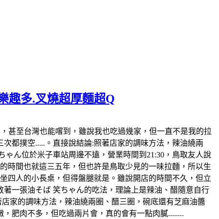
麵樂趣多.叉燒超厚麵超Q
日本也風行好幾年，甚至台灣也能嚐到，雖說我也吃過幾家，但一直不是我的拉
撲空.....。直接說結論:照著店家的調味方法，辣油繞兩
ゃん位於米子車站周邊不遠，營業時間到21:30，鳥取友人說
開店的時間也就這三五年，但也許是鳥取少見的一味拉麵，所以生
各坐四人的小長桌，但得盤腿就是。雖說開店的時間不久，但立
著一張油そば 笑ちゃん的吃法，理論上是辣油、醋隨意自行
照著店家的調味方法，辣油繞兩圈、醋三圈，碗底還有芝麻油醬
不多，但吃過兩片會，真的會有一點肉膩........