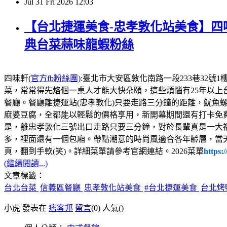
Jul
31
Fri
2026
12:03
【台北捷運美食-忠孝敦化站美食】四味
典台菜蒜味龍蝦粉絲
四味軒(
官方fb粉絲團)
:臺北市大安區敦化南路一段233巷32號1樓，電話:02
菜，常常得先烙個一桌人才能大快朵頤，這些煩惱有25年以上
餐廳。餐廳離捷運站(忠孝敦化)只要走路三分鐘的距離，魷魚
麻婆豆腐，全都能以輕鬆的價格享用，新開幕期間還有打卡免
是，離忠孝敦化三號出口走路只要三分鐘，對於長輩真是一大
多，裡面還有一個包廂。帶點潮意的時尚風適合各年齡層，當
頁，翻到手軟(笑)。詳細菜單請參考官網連結。2026菜單
https:
(繼續閱讀...)
文章標籤：
台北台菜
信義區餐廳
忠孝敦化站美食
#台北捷運美食
台北烤
小虎 發表在
痞客邦
留言
(0)
人氣(
)