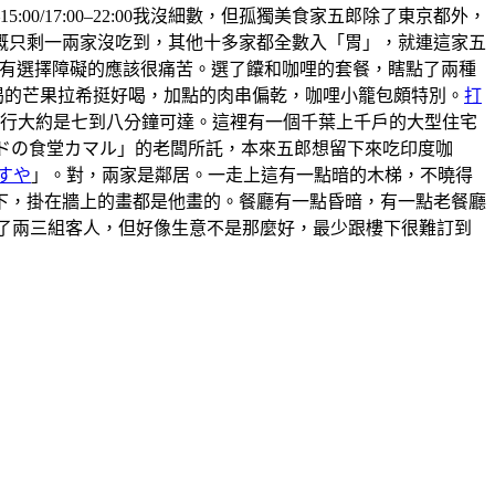
5:00/17:00–22:00我沒細數，但孤獨美食家五郎除了東京都外，
概只剩一兩家沒吃到，其他十多家都全數入「胃」，就連這家五
 ，有選擇障礙的應該很痛苦。選了饢和咖哩的套餐，瞎點了兩種
喝的芒果拉希挺好喝，加點的肉串偏乾，咖哩小籠包頗特別。
打
步行大約是七到八分鐘可達。這裡有一個千葉上千戶的大型住宅
ンドの食堂カマル」的老闆所託，本來五郎想留下來吃印度咖
すや
」。對，兩家是鄰居。一走上這有一點暗的木梯，不曉得
上樓下，掛在牆上的畫都是他畫的。餐廳有一點昏暗，有一點老餐廳
有來了兩三組客人，但好像生意不是那麼好，最少跟樓下很難訂到