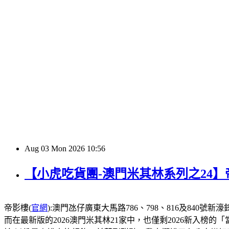
Aug
03
Mon
2026
10:56
【小虎吃貨團-澳門米其林系列之24
帝影樓(
官網
):澳門氹仔廣東大馬路786、798、816及840號新濠鋒酒店1
而在最新版的2026澳門米其林21家中，也僅剩2026新入榜的