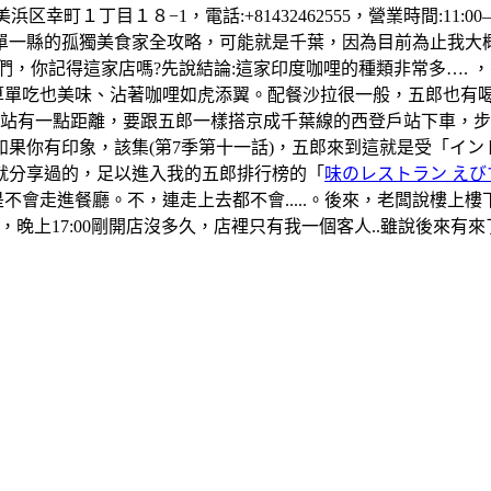
町１丁目１８−1，電話:+81432462555，營業時間:11:00–1
單一縣的孤獨美食家全攻略，可能就是千葉，因為目前為止我大
們，你記得這家店嗎?先說結論:這家印度咖哩的種類非常多….
算單吃也美味、沾著咖哩如虎添翼。配餐沙拉很一般，五郎也有
葉站有一點距離，要跟五郎一樣搭京成千葉線的西登戶站下車，
果你有印象，該集(第7季第十一話)，五郎來到這就是受「イ
就分享過的，足以進入我的五郎排行榜的「
味のレストラン えび
是不會走進餐廳。不，連走上去都不會.....。後來，老闆說樓
晚上17:00剛開店沒多久，店裡只有我一個客人..雖說後來