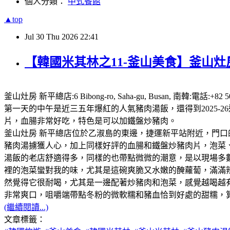
個人分類：
中式餐館
▲top
Jul
30
Thu
2026
22:41
【韓國米其林之11-釜山美食】釜山灶房
釜山灶房 新平總店:6 Bibong-ro, Saha-gu, Busan,
第一天的中午是近三五年爆紅的人氣豬肉湯飯，還得到2025
片，血腸非常好吃，特色是可以加鐵盤炒豬肉。
釜山灶房 新平總店位於乙淑島的東邊，捷運新平站附近，門口
豬肉湯擄獲人心，加上同樣好評的血腸和鐵盤炒豬肉片，泡菜、咖
湯飯的老店舒適得多，同樣的也帶點微微的潮意，是以現場多
裡的泡菜蠻對我的味，尤其是這碗爽脆又水嫩的醃蘿蔔，滿滿
然覺得它很耐喝，尤其是一邊配著炒豬肉和泡菜，感覺越喝越
非常爽口，咀嚼端帶點冬粉的微軟糯和豬血恰到好處的甜糯，
(繼續閱讀...)
文章標籤：