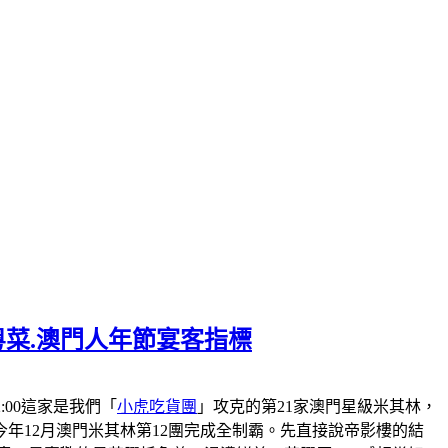
粵菜.澳門人年節宴客指標
-22:00這家是我們「
小虎吃貨團
」攻克的第21家澳門星級米其林，
會在今年12月澳門米其林第12團完成全制霸。先直接說帝影樓的結