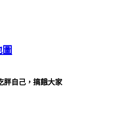
地圖
com。吃胖自己，搞餓大家