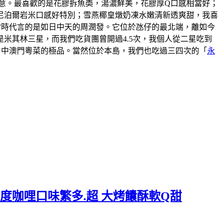
意。最喜歡的是花膠拆魚𡙡，湯濃鮮美，花膠厚Q口感相當好；
尼泊爾岩米口感好特別；雪燕椰皇燉奶凍水嫩清新透爽甜，我喜
說當時代言的是如日中天的周潤發。它位於氹仔的最北端，離如今
米其林三星，而我們吃貨團曾開過4.5次，我個人從二星吃到
口中澳門粵菜的極品。當然位於本島，我們也吃過三四次的「
永
度咖哩口味繁多.超 大烤饢酥軟Q甜