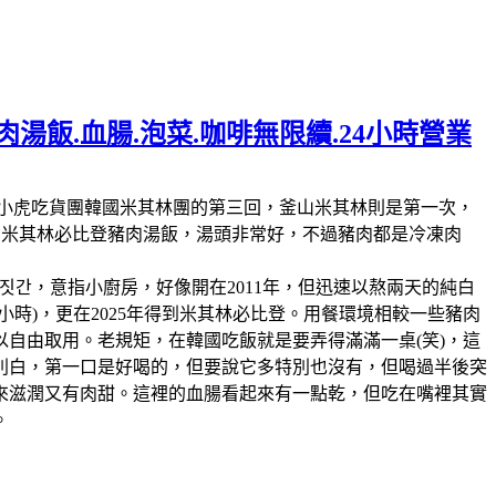
湯飯.血腸.泡菜.咖啡無限續.24小時營業
林第11回，這也是我們小虎吃貨團韓國米其林團的第三回，釜山米其林則是第一次，
人的米其林必比登豬肉湯飯，湯頭非常好，不過豬肉都是冷凍肉
짓간，意指小廚房，好像開在2011年，但迅速以熬兩天的純白
時)，更在2025年得到米其林必比登。用餐環境相較一些豬肉
自由取用。老規矩，在韓國吃飯就是要弄得滿滿一桌(笑)，這
別白，第一口是好喝的，但要說它多特別也沒有，但喝過半後突
來滋潤又有肉甜。這裡的血腸看起來有一點乾，但吃在嘴裡其實
。