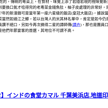
吃的，傳統的粵菜上，在食材、味覺上添了若隱若現的視味覺新
到要換口氣才唸得完的老粵菜金錢魚肚，柚子皮處理的非常好，
07年的新濠鋒可是當年第一座六星級的飯店(皇冠大飯店)，據
當然如過江之鯽，若以台灣人的米其林名單中，肯定是如今仍是
員讚不絕口，另如今再次摘得二星的譚師傳(
譚卉
)，那也是團員
是他們年節宴客的首選，其地位不可謂不高。
食】インドの食堂カマル 千葉美浜店.地道印