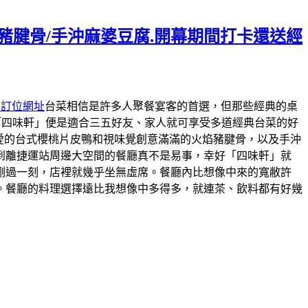
焰豬腱骨/手沖麻婆豆腐.開幕期間打卡還送經
約訂位網址
台菜相信是許多人聚餐宴客的首選，但那些經典的桌
「四味軒」便是適合三五好友、家人就可享受多道經典台菜的好
最愛的台式櫻桃片皮鴨和視味覺創意滿滿的火焰豬腱骨，以及手沖
到離捷運站周邊大空間的餐廳真不是易事，幸好「四味軒」就
剛過一刻，店裡就幾乎坐無虛席。餐廳內比想像中來的寬敝許
。餐廳的料理選擇遠比我想像中多得多，就連茶、飲料都有好幾