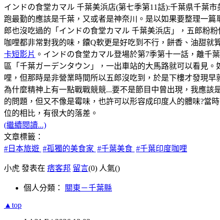
インドの食堂カマル 千葉美浜店(第七季第11話):千葉県千葉市美浜区幸
跑最勤的應該是千葉，又或者是神奈川。是以如果要整理一篇
郎也沒吃過的「インドの食堂カマル 千葉美浜店」，五郎粉粉
咖哩都非常對我的味，饢Q軟更是好吃到不行，餅香、油甜就
卡短影片
。インドの食堂カマル登場於第7季第十一話，離千
區「千葉ガーデンタウン」，一出車站的大馬路就可以看見。如
哩，但那時是非營業時間所以五郎沒吃到，於是下樓才發現早
為什麼精神上有一點戰戰競競...要不是節目中曾出現，我應該
的問題，但又不像是霉味，也許可以形容成印度人的體味?當時，
位的相比，有很大的落差。
(繼續閱讀...)
文章標籤：
#日本旅遊
#孤獨的美食家
#千葉美食
#千葉印度咖哩
小虎 發表在
痞客邦
留言
(0)
人氣(
)
個人分類：
關東－千葉縣
▲top