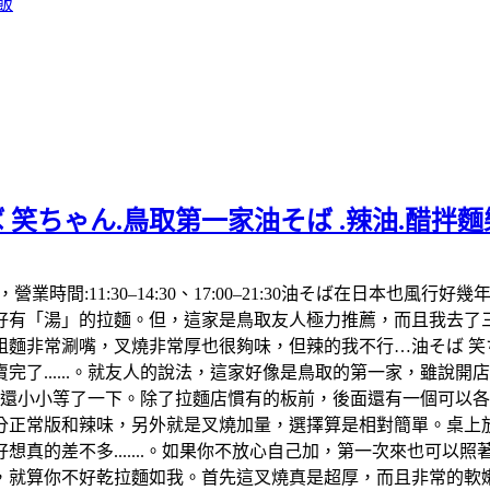
飯
 笑ちゃん.鳥取第一家油そば .辣油.醋拌
992，營業時間:11:30–14:30、17:00–21:30油そば在
「湯」的拉麵。但，這家是鳥取友人極力推薦，而且我去了三次都
麵非常涮嘴，叉燒非常厚也很夠味，但辣的我不行…油そば 笑ち
了......。就友人的說法，這家好像是鳥取的第一家，雖說
，還小小等了一下。除了拉麵店慣有的板前，後面還有一個可以
分正常版和辣味，另外就是叉燒加量，選擇算是相對簡單。桌上放
真的差不多.......。如果你不放心自己加，第一次來也可以
算你不好乾拉麵如我。首先這叉燒真是超厚，而且非常的軟嫩，肥肉