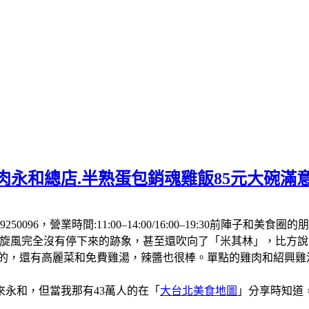
肉永和總店.半熟蛋包銷魂雞飯85元大碗滿
250096，營業時間:11:00–14:00/16:00–19:30前
飯旋風完全沒有停下來的跡象，甚至還吹向了「米其林」，比方
厚的，還有高麗菜和免費雞湯，辣醬也很棒。單點的雞肉和紹興
永和，但當我那有43萬人的在「
大台北美食地圖
」分享時知道