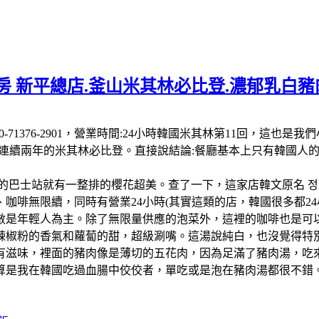
 新平總店.釜山米其林必比登.濃郁乳白豬肉
 南韓:電話:+82 50-71376-2901，營業時間:24小時韓國米其
-26連續兩年的米其林必比登。直接說結論:餐廳基本上只有韓國
的巴士站就有一整排的櫻花超美。查了一下，這家店韓文原名 정
啡無限續，同時有營業24小時(其實這類的店，韓國很多都24小
數是年輕人為主。除了無限量供應的泡菜外，這裡的咖啡也是可以
辣椒粉的香氣和蘿蔔的甜，超級涮嘴。這湯說純白，也沒覺得特
有滋味，裡面的豬肉像是薄切的五花肉，因為足滿了豬肉湯，吃
算是我在韓國吃過血腸中佼佼者，單吃或是泡在豬肉湯都很不錯