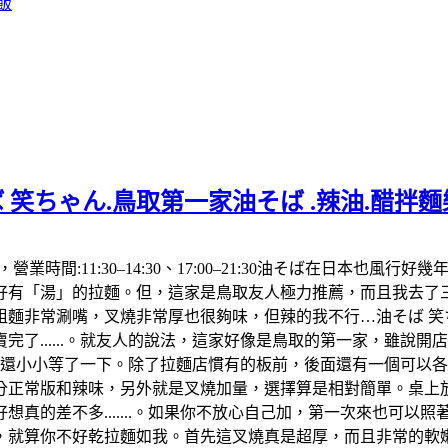
飯
 笑ちゃん.鳥取第一家油そば .辣油.醋拌
992，營業時間:11:30–14:30、17:00–21:30油そば在
「湯」的拉麵。但，這家是鳥取友人極力推薦，而且我去了三次都
麵非常涮嘴，叉燒非常厚也很夠味，但辣的我不行…油そば 笑ち
了......。就友人的說法，這家好像是鳥取的第一家，雖說
，還小小等了一下。除了拉麵店慣有的板前，後面還有一個可以
分正常版和辣味，另外就是叉燒加量，選擇算是相對簡單。桌上放
真的差不多.......。如果你不放心自己加，第一次來也可以
算你不好乾拉麵如我。首先這叉燒真是超厚，而且非常的軟嫩，肥肉