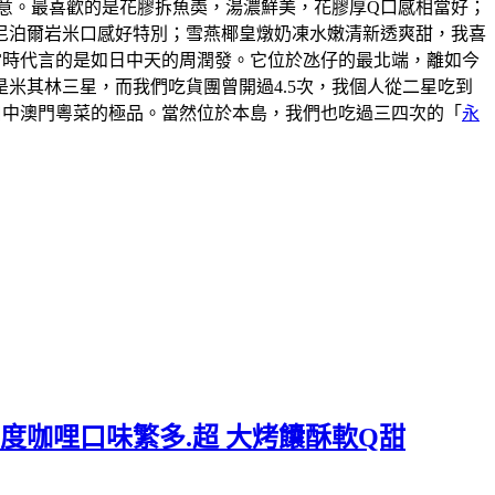
意。最喜歡的是花膠拆魚𡙡，湯濃鮮美，花膠厚Q口感相當好；
尼泊爾岩米口感好特別；雪燕椰皇燉奶凍水嫩清新透爽甜，我喜
說當時代言的是如日中天的周潤發。它位於氹仔的最北端，離如今
米其林三星，而我們吃貨團曾開過4.5次，我個人從二星吃到
口中澳門粵菜的極品。當然位於本島，我們也吃過三四次的「
永
度咖哩口味繁多.超 大烤饢酥軟Q甜