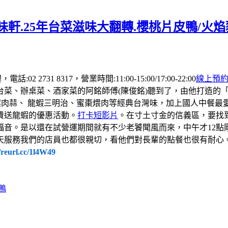
軒.25年台菜滋味大翻轉.櫻桃片皮鴨/火
 2731 8317，營業時間:11:00-15:00/17:00-22:00
線上預
台菜、辦桌菜、酒家菜的阿銘師傅(陳俊銘)聽到了，由他打造的
螺肉蒜、 龍蝦三明治、蜜棗煨肉等經典台灣味，加上國人中餐
費送龍蝦的優惠活動。
打卡短影片
。在寸土寸金的信義區，要找
福音。是以還在試營運期間就有不少老饕聞風而來，中午才12點
天服務我們的店員也都很親切，看他們對長輩的點餐也很有耐心
//reurl.cc/1l4W49
鴨