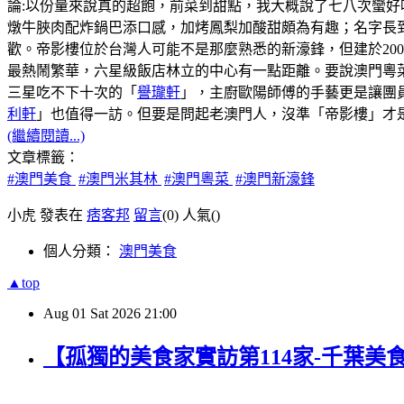
論:以份量來說真的超飽，前菜到甜點，我大概說了七八次蠻好
燉牛脥肉配炸鍋巴添口感，加烤鳳梨加酸甜頗為有趣；名字長
歡。帝影樓位於台灣人可能不是那麼熟悉的新濠鋒，但建於20
最熱鬧繁華，六星級飯店林立的中心有一點距離。要說澳門粵菜
三星吃不下十次的「
譽瓏軒
」，主廚歐陽師傅的手藝更是讓團
利軒
」也值得一訪。但要是問起老澳門人，沒準「帝影樓」才
(繼續閱讀...)
文章標籤：
#澳門美食
#澳門米其林
#澳門粵菜
#澳門新濠鋒
小虎 發表在
痞客邦
留言
(0)
人氣(
)
個人分類：
澳門美食
▲top
Aug
01
Sat
2026
21:00
【孤獨的美食家實訪第114家-千葉美