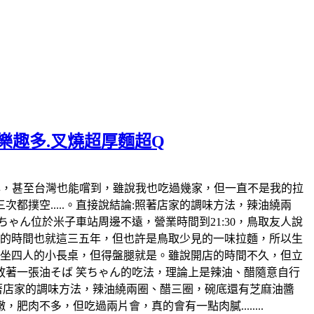
麵樂趣多.叉燒超厚麵超Q
日本也風行好幾年，甚至台灣也能嚐到，雖說我也吃過幾家，但一直不是我的拉
撲空.....。直接說結論:照著店家的調味方法，辣油繞兩
ゃん位於米子車站周邊不遠，營業時間到21:30，鳥取友人說
開店的時間也就這三五年，但也許是鳥取少見的一味拉麵，所以生
各坐四人的小長桌，但得盤腿就是。雖說開店的時間不久，但立
著一張油そば 笑ちゃん的吃法，理論上是辣油、醋隨意自行
照著店家的調味方法，辣油繞兩圈、醋三圈，碗底還有芝麻油醬
不多，但吃過兩片會，真的會有一點肉膩........