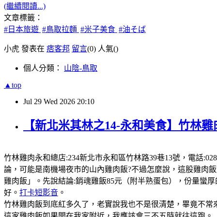
(繼續閱讀...)
文章標籤：
#日本旅遊
#鳥取拉麵
#米子美食
#油そば
小虎 發表在
痞客邦
留言
(0)
人氣(
)
個人分類：
山陰-鳥取
▲top
Jul
29
Wed
2026
20:10
【新北米其林之14-永和美食】竹林雞
竹林雞肉永和總店:234新北市永和區竹林路39巷13號，電話:0289
論，可能是南機場夜市的山內雞肉飯?不過怎麼說，這股雞肉
雞肉飯」。先說結論:銷魂雞飯85元（附半熟蛋包），份量蠻
好。
打卡短影音
。
竹林雞肉飯到底紅多久了，老實說我也不是很清楚，畢竟不常來
這家雞肉飯如果開在我家附近，我應該會三不五時就往這跑。