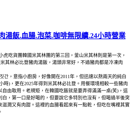
湯飯.血腸.泡菜.咖啡無限續.24小時營業
林第11回，這也是我們小虎吃貨團韓國米其林團的第三回，釜山米其林則是第一次，
人的米其林必比登豬肉湯飯，湯頭非常好，不過豬肉都是冷凍肉
짓간，意指小廚房，好像開在2011年，但迅速以熬兩天的純白
時)，更在2025年得到米其林必比登。用餐環境相較一些豬肉
自由取用。老規矩，在韓國吃飯就是要弄得滿滿一桌(笑)，這
別白，第一口是好喝的，但要說它多特別也沒有，但喝過半後突
來滋潤又有肉甜。這裡的血腸看起來有一點乾，但吃在嘴裡其實
。