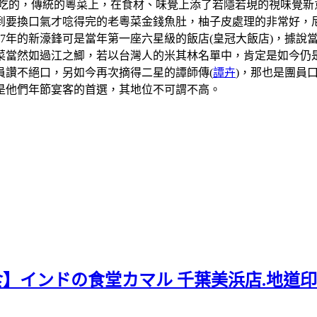
吃的，傳統的粵菜上，在食材、味覺上添了若隱若現的視味覺新
到要換口氣才唸得完的老粵菜金錢魚肚，柚子皮處理的非常好，
07年的新濠鋒可是當年第一座六星級的飯店(皇冠大飯店)，據
當然如過江之鯽，若以台灣人的米其林名單中，肯定是如今仍是
員讚不絕口，另如今再次摘得二星的譚師傳(
譚卉
)，那也是團員
是他們年節宴客的首選，其地位不可謂不高。
食】インドの食堂カマル 千葉美浜店.地道印