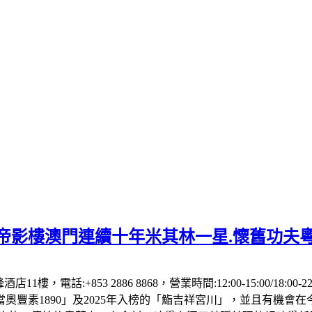
】帝影樓澳門連續十年米其林一星.懷舊功夫
1樓，電話:+853 2886 8868，營業時間:12:00-15:00/18:00
「當奧豐素1890」及2025年入榜的「鮨吉祥宮川」，並且有機