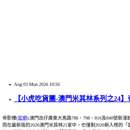
Aug
03
Mon
2026
10:56
【小虎吃貨團-澳門米其林系列之24
帝影樓(
官網
):澳門氹仔廣東大馬路786、798、816及840號新濠鋒酒店1
而在最新版的2026澳門米其林21家中，也僅剩2026新入榜的