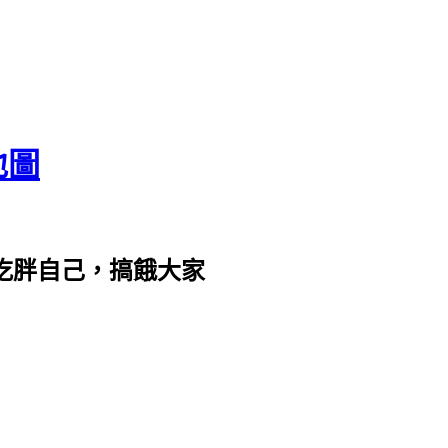
地圖
com。吃胖自己，搞餓大家