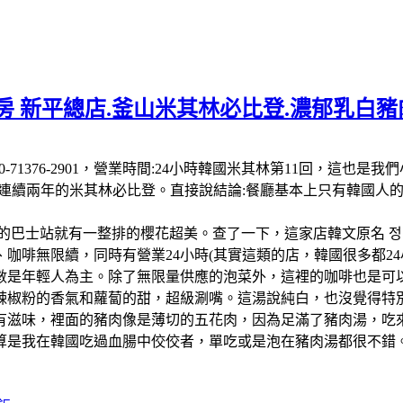
 新平總店.釜山米其林必比登.濃郁乳白豬肉
 南韓:電話:+82 50-71376-2901，營業時間:24小時韓國米其
-26連續兩年的米其林必比登。直接說結論:餐廳基本上只有韓國
的巴士站就有一整排的櫻花超美。查了一下，這家店韓文原名 정
啡無限續，同時有營業24小時(其實這類的店，韓國很多都24小
數是年輕人為主。除了無限量供應的泡菜外，這裡的咖啡也是可以
辣椒粉的香氣和蘿蔔的甜，超級涮嘴。這湯說純白，也沒覺得特
有滋味，裡面的豬肉像是薄切的五花肉，因為足滿了豬肉湯，吃
算是我在韓國吃過血腸中佼佼者，單吃或是泡在豬肉湯都很不錯