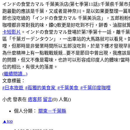
インドの食堂カマル 千葉美浜店(第七季第11話):千葉県千葉市美浜区幸
跑最勤的應該是千葉，又或者是神奈川。是以如果要整理一篇
郎也沒吃過的「インドの食堂カマル 千葉美浜店」，五郎粉粉
咖哩都非常對我的味，饢Q軟更是好吃到不行，餅香、油甜就
卡短影片
。インドの食堂カマル登場於第7季第十一話，離千
區「千葉ガーデンタウン」，一出車站的大馬路就可以看見。如
哩，但那時是非營業時間所以五郎沒吃到，於是下樓才發現早
為什麼精神上有一點戰戰競競...要不是節目中曾出現，我應該
的問題，但又不像是霉味，也許可以形容成印度人的體味?當時，
位的相比，有很大的落差。
(繼續閱讀...)
文章標籤：
#日本旅遊
#孤獨的美食家
#千葉美食
#千葉印度咖哩
小虎 發表在
痞客邦
留言
(0)
人氣(
)
個人分類：
關東－千葉縣
▲top