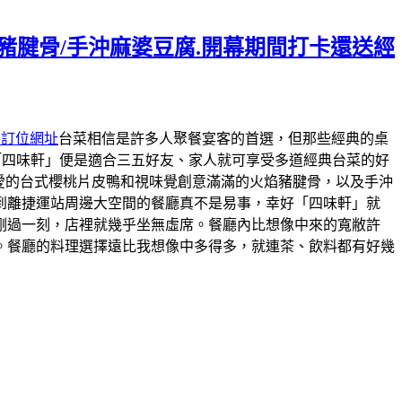
焰豬腱骨/手沖麻婆豆腐.開幕期間打卡還送經
約訂位網址
台菜相信是許多人聚餐宴客的首選，但那些經典的桌
「四味軒」便是適合三五好友、家人就可享受多道經典台菜的好
最愛的台式櫻桃片皮鴨和視味覺創意滿滿的火焰豬腱骨，以及手沖
到離捷運站周邊大空間的餐廳真不是易事，幸好「四味軒」就
剛過一刻，店裡就幾乎坐無虛席。餐廳內比想像中來的寬敝許
。餐廳的料理選擇遠比我想像中多得多，就連茶、飲料都有好幾