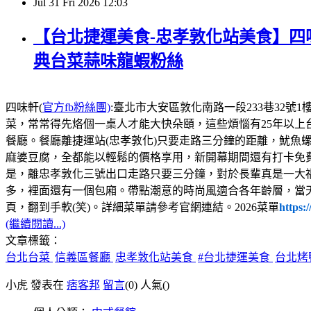
Jul
31
Fri
2026
12:03
【台北捷運美食-忠孝敦化站美食】四味
典台菜蒜味龍蝦粉絲
四味軒(
官方fb粉絲團)
:臺北市大安區敦化南路一段233巷32號1樓，電話:02
菜，常常得先烙個一桌人才能大快朵頤，這些煩惱有25年以上
餐廳。餐廳離捷運站(忠孝敦化)只要走路三分鐘的距離，魷魚
麻婆豆腐，全都能以輕鬆的價格享用，新開幕期間還有打卡免
是，離忠孝敦化三號出口走路只要三分鐘，對於長輩真是一大
多，裡面還有一個包廂。帶點潮意的時尚風適合各年齡層，當
頁，翻到手軟(笑)。詳細菜單請參考官網連結。2026菜單
https:
(繼續閱讀...)
文章標籤：
台北台菜
信義區餐廳
忠孝敦化站美食
#台北捷運美食
台北烤
小虎 發表在
痞客邦
留言
(0)
人氣(
)