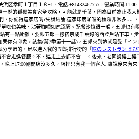
町１丁目１８−1，電話:+81432462555，營業時間:11:00–1
單一縣的孤獨美食家全攻略，可能就是千葉，因為目前為止我大
們，你記得這家店嗎?先說結論:這家印度咖哩的種類非常多….
算單吃也美味、沾著咖哩如虎添翼。配餐沙拉很一般，五郎也有
葉站有一點距離，要跟五郎一樣搭京成千葉線的西登戶站下車，
果你有印象，該集(第7季第十一話)，五郎來到這就是受「イ
就分享過的，足以進入我的五郎排行榜的「
味のレストラン えび
是不會走進餐廳。不，連走上去都不會.....。後來，老闆說樓
晚上17:00剛開店沒多久，店裡只有我一個客人..雖說後來