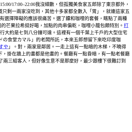
5:00/17:00–22:00我沒細數，但孤獨美食家五郎除了東京都外，
概只剩一兩家沒吃到，其他十多家都全數入「胃」，就連這家五
 ，有選擇障礙的應該很痛苦。選了饢和咖哩的套餐，瞎點了兩種
喝的芒果拉希挺好喝，加點的肉串偏乾，咖哩小籠包頗特別。
打
步行大約是七到八分鐘可達。這裡有一個千葉上千戶的大型住宅
ンドの食堂カマル」的老闆所託，本來五郎想留下來吃印度咖
すや
」。對，兩家是鄰居。一走上這有一點暗的木梯，不曉得
上樓下，掛在牆上的畫都是他畫的。餐廳有一點昏暗，有一點老餐廳
有來了兩三組客人，但好像生意不是那麼好，最少跟樓下很難訂到