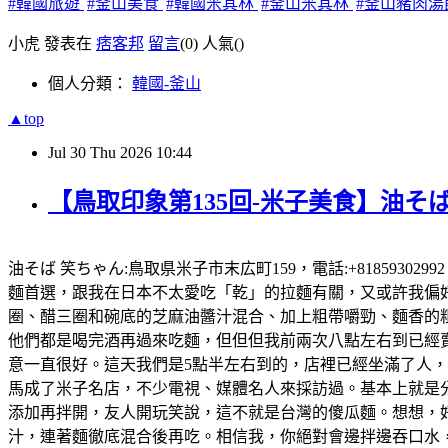
#韓國旅遊
#釜山美食
#韓國米其林
#釜山米其林
#釜山豬肉湯
小虎 發表在
痞客邦
留言
(0)
人氣(
)
個人分類：
韓國-釜山
▲top
Jul
30
Thu
2026
10:44
【鳥取印象第135回-米子美食】油そば
油そば 笑ちゃん:鳥取県米子市末広町159，電話:+81859302
麵首選，跟我在日本不太愛吃「乾」的拉麵有關，又或許我偏好有
圈、醋三圈和碗底的芝麻油醬汁混合、加上粗帶嚼勁、麵香的粗
他們都是喝完酒再過來吃麵，但但但我前兩次八點左右到已經賣完
意一直很好。這天我們是5點半左右到的，店裡已經坐滿了人
馬成了米子名店，不少電視、媒體名人來採訪過。基本上就是
添加再拌開，友人開玩笑說，這不就是台灣的傻瓜麵。想想，好想
汁，連著麵徹底混合後再吃。相信我，你絕對會邊拌邊吞口水，就