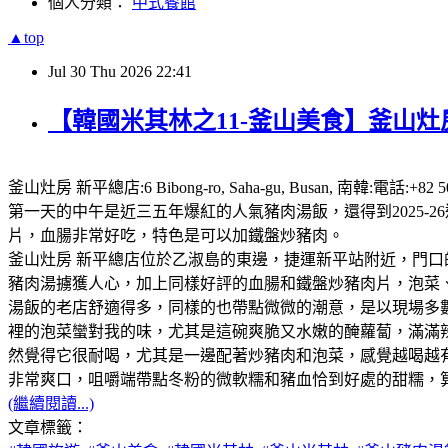
個人分類：
中式餐館
▲top
Jul
30
Thu
2026
22:41
【韓國米其林之11-釜山美食】釜山灶房
釜山灶房 新平總店:6 Bibong-ro, Saha-gu, Busan,
第一天的中午是近三五年爆紅的人氣豬肉湯飯，還得到2025
片，血腸非常好吃，特色是可以加鐵盤炒豬肉。
釜山灶房 新平總店位於乙淑島的東邊，捷運新平站附近，門口
豬肉湯擄獲人心，加上同樣好評的血腸和鐵盤炒豬肉片，泡菜、咖
湯飯的老店舒適得多，同樣的也帶點微微的潮意，是以現場多
裡的泡菜蠻對我的味，尤其是這碗爽脆又水嫩的醃蘿蔔，滿滿
然覺得它很耐喝，尤其是一邊配著炒豬肉和泡菜，感覺越喝越
非常爽口，咀嚼端帶點冬粉的微軟糯和豬血恰到好處的甜糯，
(繼續閱讀...)
文章標籤：