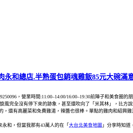
肉永和總店.半熟蛋包銷魂雞飯85元大碗滿
250096，營業時間:11:00–14:00/16:00–19:30前
飯旋風完全沒有停下來的跡象，甚至還吹向了「米其林」，比方
厚的，還有高麗菜和免費雞湯，辣醬也很棒。單點的雞肉和紹興
永和，但當我那有43萬人的在「
大台北美食地圖
」分享時知道