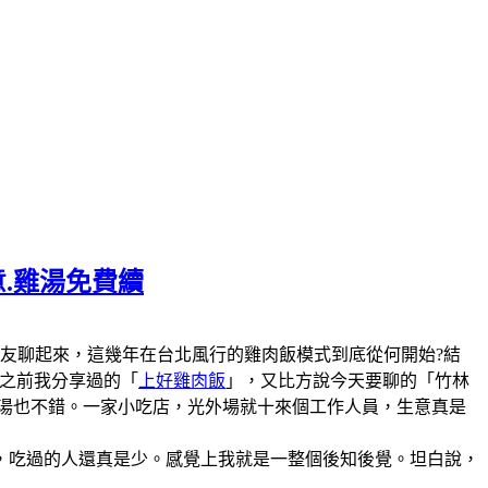
意.雞湯免費續
陣子和美食圈的朋友聊起來，這幾年在台北風行的雞肉飯模式到底從何開始?結
說之前我分享過的「
上好雞肉飯
」，又比方說今天要聊的「竹林
雞湯也不錯。一家小吃店，光外場就十來個工作人員，生意真是
，吃過的人還真是少。感覺上我就是一整個後知後覺。坦白說，