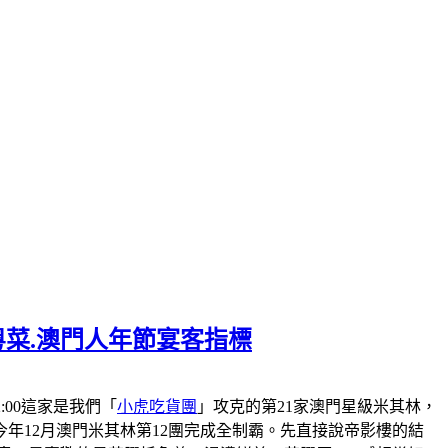
粵菜.澳門人年節宴客指標
-22:00這家是我們「
小虎吃貨團
」攻克的第21家澳門星級米其林，
會在今年12月澳門米其林第12團完成全制霸。先直接說帝影樓的結