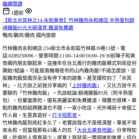
繼續閱讀
1週前
【新北米其林之14-永和美食】竹林雞肉永和總店.半熟蛋包銷
魂雞飯85元大碗滿意.雞湯免費續
鴨肉/鵝肉/雞肉
國內旅遊
竹林雞肉永和總店:234新北市永和區竹林路39巷13號，電
話:0289250096，營業時間:11:00–14:00/16:00–19:30前陣子和美
食圈的朋友聊起來，這幾年在台北風行的雞肉飯模式到底從何
開始?結論，可能是南機場夜市的山內雞肉飯?不過怎麼說，這
股雞肉飯旋風完全沒有停下來的跡象，甚至還吹向了「米其
林」，比方說之前我分享過的「
上好雞肉飯
」，又比方說今天
要聊的「竹林雞肉飯」。先說結論:銷魂雞飯85元（附半熟蛋
包），份量蠻厚的，還有高麗菜和免費雞湯，辣醬也很棒。單
點的雞肉和紹興雞湯也不錯。一家小吃店，光外場就十來個工
作人員，生意真是好。
打卡短影音
。
竹林雞肉飯到底紅多久了，老實說我也不是很清楚，畢竟不常
來永和，但當我那有43萬人的在「
大台北美食地圖
」分享時知
道，吃過的人還真是少。感覺上我就是一整個後知後覺。坦白