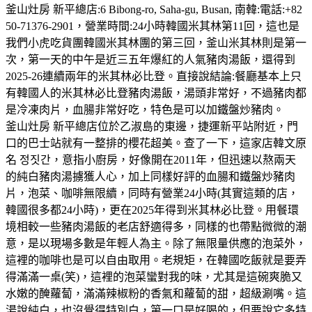
釜山灶房 新平總店:6 Bibong-ro, Saha-gu, Busan, 南韓:電話:+82
50-71376-2901，營業時間:24小時韓國米其林第11回，這也是
我們小虎吃貨團韓國米其林團的第三回，釜山米其林則是第一
次，第一天的中午是近三五年爆紅的人氣豬肉湯飯，還得到
2025-26連續兩年的米其林必比登。直接說結論:餐廳基本上只
有韓國人的米其林必比登豬肉湯飯，湯頭非常好，不過豬肉都
是冷凍肉片，血腸非常好吃，特色是可以加鐵盤炒豬肉。
釜山灶房 新平總店位於乙淑島的東邊，捷運新平站附近，門
口的巴士站就有一整排的櫻花超美。查了一下，這家店韓文原
名 정짓간，意指小廚房，好像開在2011年，但迅速以熬兩天
的純白豬肉湯擄獲人心，加上同樣好評的血腸和鐵盤炒豬肉
片，泡菜、咖啡無限續，同時有營業24小時(其實這類的店，
韓國很多都24小時)，更在2025年得到米其林必比登。用餐環
境相較一些豬肉湯飯的老店舒適得多，同樣的也帶點微微的潮
意，是以現場多數是年輕人為主。除了無限量供應的泡菜外，
這裡的咖啡也是可以自由取用。老規矩，在韓國吃飯就是要弄
得滿滿一桌(笑)，這裡的泡菜蠻對我的味，尤其是這碗爽脆又
水嫩的醃蘿蔔，滿滿辣椒粉的香氣和蘿蔔的甜，超級涮嘴。這
湯說純白，也沒覺得特別白，第一口是好喝的，但要說它多特