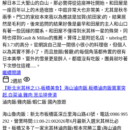
解日本三大聖山的白山，那必需得從這座神社開始。和田屋是
一座百年以上的木造宿旅，中庭非常大也非常美，尤其是秋冬
兩季。門口的家紋本來我以為應該是加賀(前田家)的，結果居
然是毛利的，後來追問的結果好像是最早和田屋的主人和山口
有著一些因緣的關系。和田屋不僅得到米其林一星的殊榮，同
時也得到Gault & Millau的推薦。算得上是附近名店，tabelog也
有3.73的高分。官網說自己是一間很小很小的料理宿，但個人
以為其實不算小了，而且旅館(餐廳)的每個角落都佈置的很有
日本美學，窗外的雪景更是醉人。都還沒有吃飯，團員就吵著
下次想住這裡.....。
繼續閱讀
2週前
【新北米其林之13-板橋美食】海山滷肉飯.板橋滷肉飯異軍突
起.白菜滷.雞肉.苦瓜排骨湯
滷肉飯/雞肉飯/蝦仁飯
國內旅遊
海山魯肉飯：新北市板橋區深丘里海山路43號，電話:0986 995
292，營業時間:11:00-21:002026年6月最新入選米其林比必
登。板橋又多了一家米其林滷肉飯(根本完勝三重)海山滷肉