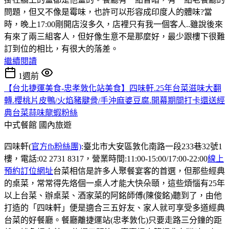
問題，但又不像是霉味，也許可以形容成印度人的體味?當
時，晚上17:00剛開店沒多久，店裡只有我一個客人..雖說後來
有來了兩三組客人，但好像生意不是那麼好，最少跟樓下很難
訂到位的相比，有很大的落差。
繼續閱讀
1週前
【台北捷運美食-忠孝敦化站美食】四味軒.25年台菜滋味大翻
轉.櫻桃片皮鴨/火焰豬腱骨/手沖麻婆豆腐.開幕期間打卡還送經
典台菜蒜味龍蝦粉絲
中式餐館
國內旅遊
四味軒(
官方fb粉絲團)
:臺北市大安區敦化南路一段233巷32號1
樓，電話:02 2731 8317，營業時間:11:00-15:00/17:00-22:00
線上
預約訂位網址
台菜相信是許多人聚餐宴客的首選，但那些經典
的桌菜，常常得先烙個一桌人才能大快朵頤，這些煩惱有25年
以上台菜、辦桌菜、酒家菜的阿銘師傅(陳俊銘)聽到了，由他
打造的「四味軒」便是適合三五好友、家人就可享受多道經典
台菜的好餐廳。餐廳離捷運站(忠孝敦化)只要走路三分鐘的距