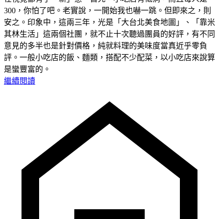
300，你怕了吧。老實說，一開始我也嚇一跳。但即來之，則
安之。印象中，這兩三年，光是「大台北美食地圖」、「靠米
其林生活」這兩個社團，就不止十次聽過團員的好評，有不同
意見的多半也是針對價格，純就料理的美味度當真近乎零負
評。一般小吃店的飯、麵類，搭配不少配菜，以小吃店來說算
是蠻豐富的。
繼續閱讀