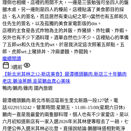
理倒也相櫬，店裡的用間不大，一邊是三張勉強可坐四人的盤
腿木桌，另一邊則是四人的檯前。店裡貼滿了美食節目的採
訪、名人的簽名，而且居然有東山紀之耶=)當然也有五郎和久
住先生的簽名，以及孤獨的美食家電影版的dm。
店裡的主食是各式炸物為主的丼飯，炸豬排、炸牡蠣、炸蝦。
另外也有不少下酒料理。酒單自然也少不少。店裡貼心的準備
了五郎set和久住先生的set，於是我決定這次照著五郎點。五
郎、虎郎set:上豬排丼、冷麻婆麵、炸餛飩。
繼續閱讀
3週前
【新北米其林之12-新店美食】碧潭橋頭鵝肉.新店三十年鵝肉
老店.鵝油蔥麵.韭菜鵝血真心美味
鴨肉/鵝肉/雞肉
國內旅遊
碧潭橋頭鵝肉:新北市新店區新生里北新路一段127號，電
話:0229153242，營業時間:星期五、11:00–15:00(星期六日休)
鵝肉一直是我最愛的兩隻腳料理，個人也有不少家愛店，是以
六月初知道新店有一家入選2026年米其林便專程去了一趟，七
月便公佈入選米其林必比登。直接說結論:鵝腿味道相對乾淨