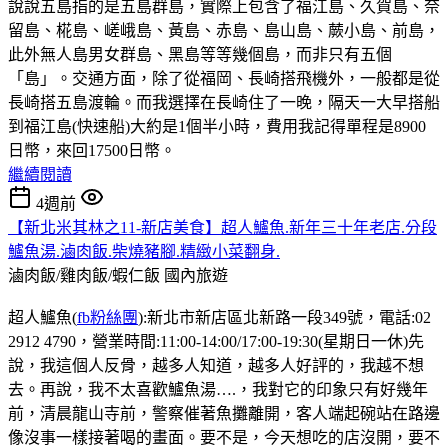
說說五島指的是五島群島，實際上包含了福江島、久賀島、奈
留島、椛島、嵯峨島、黃島、赤島、島山島、蕨小島、前島，
此外無人島男女群島、黑島等等幾個島，而非只有五個
「島」。交通方面，除了從福岡、長崎搭飛機外，一般都是從
長崎搭五島渡輪。而我選擇在長崎住了一晚，隔天一大早搭船
到福江島(快速船)大約是1個半小時，費用我記得單程是8900
日幣，來回17500日幣。
繼續閱讀
4週前
【新北米其林之11-新店美食】超人鱸魚.新年三十年老店.分段
鱸魚湯.滷肉飯.柴燒豬腳.精緻小菜翻身.
滷肉飯/雞肉飯/蝦仁飯
國內旅遊
超人鱸魚(
fb粉絲團
):新北市新店區北新路一段349號，電話:02
2912 4790，營業時間:11:00-14:00/17:00-19:30(星期日一休)先
說，我這個人反骨，越多人知道，越多人好評的，我越不想
去。再說，我不太喜歡鱸魚湯….，我對它的印象只有好幾年
前，清晨龍山寺前，警察催著魚攤離開，客人端起碗站在路邊
像沒事一樣接著喝的畫面。要不是，今天想吃的店沒開，要不