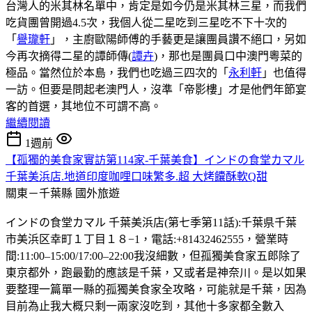
台灣人的米其林名單中，肯定是如今仍是米其林三星，而我們
吃貨團曾開過4.5次，我個人從二星吃到三星吃不下十次的
「
譽瓏軒
」，主廚歐陽師傅的手藝更是讓團員讚不絕口，另如
今再次摘得二星的譚師傳(
譚卉
)，那也是團員口中澳門粵菜的
極品。當然位於本島，我們也吃過三四次的「
永利軒
」也值得
一訪。但要是問起老澳門人，沒準「帝影樓」才是他們年節宴
客的首選，其地位不可謂不高。
繼續閱讀
1週前
【孤獨的美食家實訪第114家-千葉美食】インドの食堂カマル
千葉美浜店.地道印度咖哩口味繁多.超 大烤饢酥軟Q甜
關東－千葉縣
國外旅遊
インドの食堂カマル 千葉美浜店(第七季第11話):千葉県千葉
市美浜区幸町１丁目１８−1，電話:+81432462555，營業時
間:11:00–15:00/17:00–22:00我沒細數，但孤獨美食家五郎除了
東京都外，跑最勤的應該是千葉，又或者是神奈川。是以如果
要整理一篇單一縣的孤獨美食家全攻略，可能就是千葉，因為
目前為止我大概只剩一兩家沒吃到，其他十多家都全數入