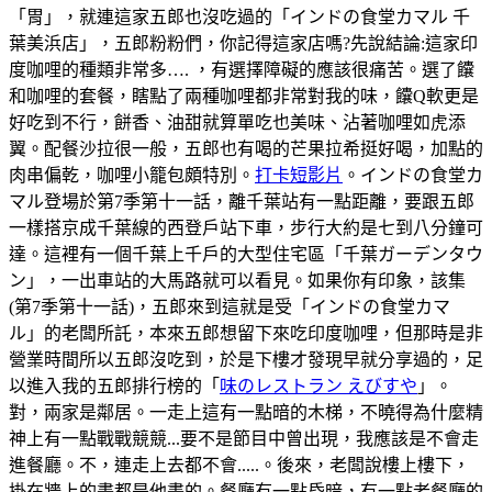
「胃」，就連這家五郎也沒吃過的「インドの食堂カマル 千
葉美浜店」，五郎粉粉們，你記得這家店嗎?先說結論:這家印
度咖哩的種類非常多…. ，有選擇障礙的應該很痛苦。選了饢
和咖哩的套餐，瞎點了兩種咖哩都非常對我的味，饢Q軟更是
好吃到不行，餅香、油甜就算單吃也美味、沾著咖哩如虎添
翼。配餐沙拉很一般，五郎也有喝的芒果拉希挺好喝，加點的
肉串偏乾，咖哩小籠包頗特別。
打卡短影片
。インドの食堂カ
マル登場於第7季第十一話，離千葉站有一點距離，要跟五郎
一樣搭京成千葉線的西登戶站下車，步行大約是七到八分鐘可
達。這裡有一個千葉上千戶的大型住宅區「千葉ガーデンタウ
ン」，一出車站的大馬路就可以看見。如果你有印象，該集
(第7季第十一話)，五郎來到這就是受「インドの食堂カマ
ル」的老闆所託，本來五郎想留下來吃印度咖哩，但那時是非
營業時間所以五郎沒吃到，於是下樓才發現早就分享過的，足
以進入我的五郎排行榜的「
味のレストラン えびすや
」。
對，兩家是鄰居。一走上這有一點暗的木梯，不曉得為什麼精
神上有一點戰戰競競...要不是節目中曾出現，我應該是不會走
進餐廳。不，連走上去都不會.....。後來，老闆說樓上樓下，
掛在牆上的畫都是他畫的。餐廳有一點昏暗，有一點老餐廳的