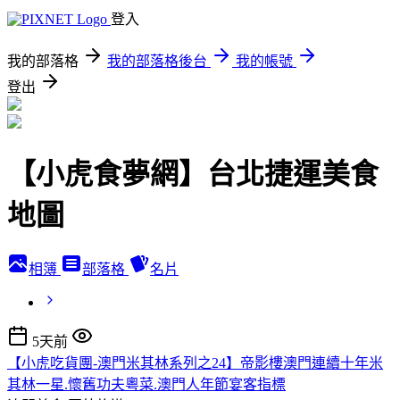
登入
我的部落格
我的部落格後台
我的帳號
登出
【小虎食夢網】台北捷運美食
地圖
相簿
部落格
名片
5天前
【小虎吃貨團-澳門米其林系列之24】帝影樓澳門連續十年米
其林一星.懷舊功夫粵菜.澳門人年節宴客指標