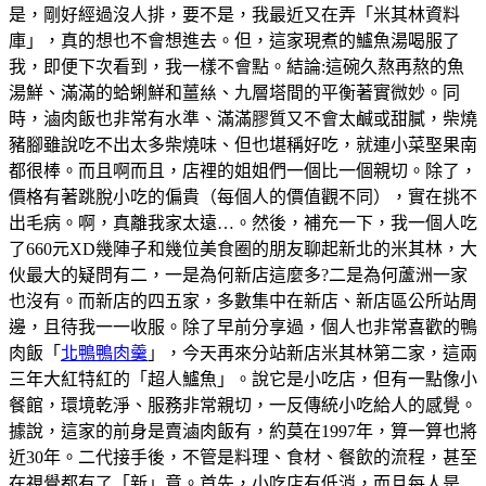
是，剛好經過沒人排，要不是，我最近又在弄「米其林資料
庫」，真的想也不會想進去。但，這家現煮的鱸魚湯喝服了
我，即便下次看到，我一樣不會點。結論:這碗久熬再熬的魚
湯鮮、滿滿的蛤蜊鮮和薑𢇃、九層塔間的平衡著實微妙。同
時，滷肉飯也非常有水準、滿滿膠質又不會太鹹或甜膩，柴燒
豬腳雖說吃不出太多柴燒味、但也堪稱好吃，就連小菜埾果南
都很棒。而且啊而且，店裡的姐姐們一個比一個親切。除了，
價格有著跳脫小吃的偏貴（每個人的價值觀不同），實在挑不
出毛病。啊，真離我家太遠…。然後，補充一下，我一個人吃
了660元XD幾陣子和幾位美食圈的朋友聊起新北的米其林，大
伙最大的疑問有二，一是為何新店這麼多?二是為何蘆洲一家
也沒有。而新店的四五家，多數集中在新店、新店區公所站周
邊，且待我一一收服。除了早前分享過，個人也非常喜歡的鴨
肉飯「
北鴨鴨肉羹
」，今天再來分站新店米其林第二家，這兩
三年大紅特紅的「超人鱸魚」。說它是小吃店，但有一點像小
餐館，環境乾淨、服務非常親切，一反傳統小吃給人的感覺。
據說，這家的前身是賣滷肉飯有，約莫在1997年，算一算也將
近30年。二代接手後，不管是料理、食材、餐飲的流程，甚至
在視覺都有了「新」意。首先，小吃店有低消，而且每人是