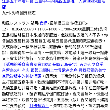
江島五十年老洋食.五島牛牛排絕品.五島唯一入選tabelog百名
店
九州-長崎
國外旅遊
和風レストラン 望月(
官網
):長崎県五島市福江町5-
12，+81959723370，11:00–14:00、17:00–20:00(星期二休)長崎
五島相信略懂日本旅遊的都聽過，但我相信去過的人不多。你
會因為五島日劇(五島醫生)或是五島世界遺產的教堂群而去，
又或你跟我一樣壓根就是喜歡離群、離島的旅人?不管怎樣
說，你總得想一個理由，一個共鳴，才能踏上這一段有一點難
又不會太難的旅行。至於我為什麼要去，答案已經寫在前一篇
【孤獨的美食家實訪第110家-長崎五島美食】みかんや食堂.
奈留島60年老店.跟著五郎踏上世界遺產之島.尋找孤獨的美食
家電影版中的神祕湯頭
。簡單說一下我對於這間餐廳的短評:
主打鐵板五島牛排，軟嫩油甜到不行真心非常非常非常好吃，
灸燒五島也非常好吃，店員推薦的五島炸雞（中午在五郎強棒
麵店沒吃到），麵衣有點厚但口感好酥，雞肉會噴汁，份量根
本吃不完，沙拉的醬汁很特別，五島米（飯）香又涮嘴。建議
一定要先預約。
打卡短影片
。先來說說怎去五島，說之前再先