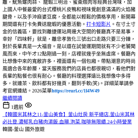
離，魷魚螺肉蒜、 龍蝦三明治、蜜棗煨肉等經典台灣味，加
上國人中餐最愛的台式櫻桃片皮鴨和視味覺創意滿滿的火焰豬
腱骨，以及手沖麻婆豆腐，全都能以輕鬆的價格享用，新開幕
期間還有打卡免費送龍蝦的優惠活動。
打卡短影片
。在寸土寸
金的信義區，要找到離捷運站周邊大空間的餐廳真不是易事，
幸好「四味軒」就是，離忠孝敦化三號出口走路只要三分鐘，
對於長輩真是一大福音。是以還在試營運期間就有不少老饕聞
風而來，中午才12點剛過一刻，店裡就幾乎坐無虛席。餐廳內
比想像中來的寬敝許多，裡面還有一個包廂。帶點潮意的時尚
風適合各年齡層，當天服務我們的店員也都很親切，看他們對
長輩的點餐也很有耐心。餐廳的料理選擇遠比我想像中多得
多，就連茶、飲料都有好幾頁，翻到手軟(笑)。詳細菜單請參
考官網連結。2026菜單
https://reurl.cc/1l4W49
繼續閱讀
1週前
【韓國米其林之11-釜山美食】釜山灶房 新平總店.釜山米其林
必比登.濃郁乳白豬肉湯飯.血腸.泡菜.咖啡無限續.24小時營業
韓國-釜山
國外旅遊