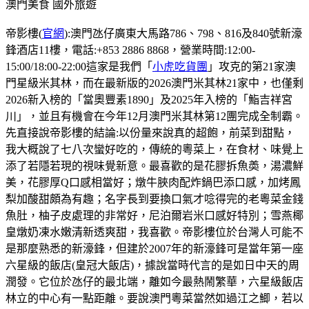
澳門美食
國外旅遊
帝影樓(
官網
):澳門氹仔廣東大馬路786、798、816及840號新濠
鋒酒店11樓，電話:+853 2886 8868，營業時間:12:00-
15:00/18:00-22:00這家是我們「
小虎吃貨團
」攻克的第21家澳
門星級米其林，而在最新版的2026澳門米其林21家中，也僅剩
2026新入榜的「當奧豐素1890」及2025年入榜的「鮨吉祥宮
川」，並且有機會在今年12月澳門米其林第12團完成全制霸。
先直接說帝影樓的結論:以份量來說真的超飽，前菜到甜點，
我大概說了七八次蠻好吃的，傳統的粵菜上，在食材、味覺上
添了若隱若現的視味覺新意。最喜歡的是花膠拆魚𡙡，湯濃鮮
美，花膠厚Q口感相當好；燉牛脥肉配炸鍋巴添口感，加烤鳳
梨加酸甜頗為有趣；名字長到要換口氣才唸得完的老粵菜金錢
魚肚，柚子皮處理的非常好，尼泊爾岩米口感好特別；雪燕椰
皇燉奶凍水嫩清新透爽甜，我喜歡。帝影樓位於台灣人可能不
是那麼熟悉的新濠鋒，但建於2007年的新濠鋒可是當年第一座
六星級的飯店(皇冠大飯店)，據說當時代言的是如日中天的周
潤發。它位於氹仔的最北端，離如今最熱鬧繁華，六星級飯店
林立的中心有一點距離。要說澳門粵菜當然如過江之鯽，若以