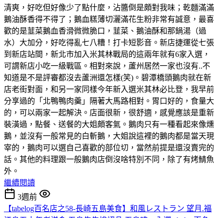
清爽，好吃但好像少了點什麼，沾醬倒是頗對我味；乾麵滿滿
鵝油酥香得不得了；鵝血糕薄切灑滿花生粉非常有誠意，最喜
歡的是韮菜鵝血香滑微微脆口，韮菜、鵝油酥和那鍋湯（過
水）大加分，好吃得亂七八糟！打卡短影音。新店捷運從七張
到新店站間，新北市加入米其林戰局的這兩年就有6家入選，
可謂新店小吃一級戰區。相對來說，蘆州居然一家也沒有..不
知道是不是評審都沒去蘆洲還怎樣(笑)。碧潭橋頭鵝肉就在新
店老街對面，和另一家同樣今年新入選米其林必比登，我早前
分享過的「北鴨鴨肉羹」隔著大馬路相對。胃口好的，食量大
的，可以兩家一起解決。店面很新，很舒適，感覺應該是重新
裝潢過，點餐、送餐的大姐頗客氣。鵝肉只有一種看起來像燻
鵝，並沒有一般常見的白斬鵝，大姐說這裡的鵝肉都是當天現
宰的，鵝肉可以選自己喜歡的部位切，當然前提是還沒賣完的
話。其他的料理跟一般鵝肉店倒沒啥特別不同，除了有烤鯖魚
外。
繼續閱讀
3週前
【tabelog百名店之58-長崎五島美食】和風レストラン 望月.福