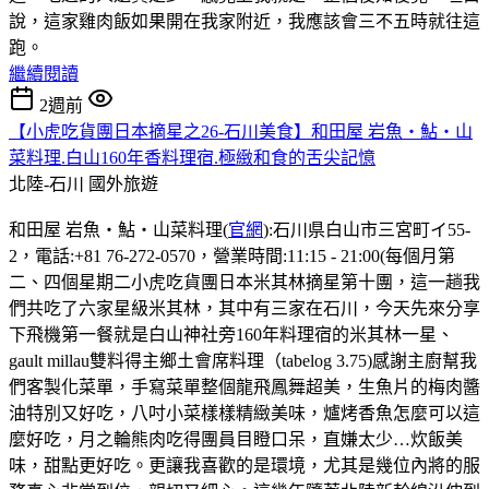
說，這家雞肉飯如果開在我家附近，我應該會三不五時就往這
跑。
繼續閱讀
2週前
【小虎吃貨團日本摘星之26-石川美食】和田屋 岩魚・鮎・山
菜料理.白山160年香料理宿.極緻和食的舌尖記憶
北陸-石川
國外旅遊
和田屋 岩魚・鮎・山菜料理(
官網
):石川県白山市三宮町イ55-
2，電話:+81 76-272-0570，營業時間:11:15 - 21:00(每個月第
二、四個星期二小虎吃貨團日本米其林摘星第十團，這一趟我
們共吃了六家星級米其林，其中有三家在石川，今天先來分享
下飛機第一餐就是白山神社旁160年料理宿的米其林一星、
gault millau雙料得主鄉土會席料理（tabelog 3.75)感謝主廚幫我
們客製化菜單，手寫菜單整個龍飛鳳舞超美，生魚片的梅肉醬
油特別又好吃，八吋小菜樣樣精緻美味，爐烤香魚怎麼可以這
麼好吃，月之輪熊肉吃得團員目瞪口呆，直嫌太少…炊飯美
味，甜點更好吃。更讓我喜歡的是環境，尤其是幾位內將的服