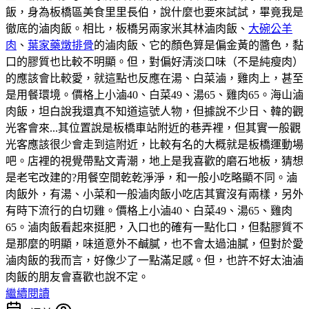
飯，身為板橋區美食里里長伯，說什麼也要來試試，畢竟我是
徹底的滷肉飯。相比，板橋另兩家米其林滷肉飯、
大碗公羊
肉
、
葉家藥燉排骨
的滷肉飯、它的顏色算是偏金黃的醬色，黏
口的膠質也比較不明顯。但，對偏好清淡口味（不是純瘦肉）
的應該會比較愛，就這點也反應在湯、白菜滷，雞肉上，甚至
是用餐環境。價格上小滷40、白菜49、湯65、雞肉65。海山滷
肉飯，坦白說我還真不知道這號人物，但據說不少日、韓的觀
光客會來...其位置說是板橋車站附近的巷弄裡，但其實一般觀
光客應該很少會走到這附近，比較有名的大概就是板橋運動場
吧。店裡的視覺帶點文青潮，地上是我喜歡的磨石地板，猜想
是老宅改建的?用餐空間乾乾淨淨，和一般小吃略顯不同。滷
肉飯外，有湯、小菜和一般滷肉飯小吃店其實沒有兩樣，另外
有時下流行的白切雞。價格上小滷40、白菜49、湯65、雞肉
65。滷肉飯看起來挺肥，入口也的確有一點化口，但黏膠質不
是那麼的明顯，味道意外不鹹膩，也不會太過油膩，但對於愛
滷肉飯的我而言，好像少了一點滿足感。但，也許不好太油滷
肉飯的朋友會喜歡也說不定。
繼續閱讀