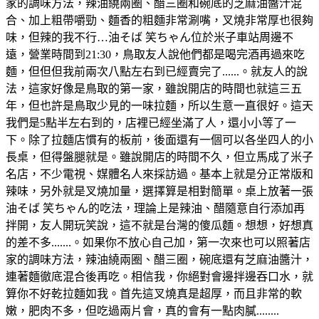
家的調味方法，辣油繞兩圈、醋三圈和碗底的芝麻油醬汁混
合、加上粗帶嚼勁、麵香的粗麵非常涮嘴，叉燒非常厚也很夠
味，但辣的我不行…油そば 笑ちゃん位於米子車站周邊不
遠，營業時間到21:30，鳥取友人說他們都是喝完酒再過來吃
麵，但但但我前兩次八點左右到已經賣完了......。就友人的說
法，這家好像是鳥取的第一家，雖說開店的時間也就這三五
年，但也許是鳥取少見的一味拉麵，所以生意一直很好。這天
我們是5點半左右到的，店裡已經坐滿了人，還小小等了一
下。除了拉麵店慣有的板前，後面還有一個可以各坐四人的小
長桌，但得盤腿就是。雖說開店的時間不久，但立馬成了米子
名店，不少電視、媒體名人來採訪過。基本上就是分正常版和
辣味，另外就是叉燒加量，選擇算是相對簡單。桌上放著一張
油そば 笑ちゃん的吃法，理論上是辣油、醋隨意自行添加再
拌開，友人開玩笑說，這不就是台灣的傻瓜麵。想想，好想真
的差不多.......。如果你不放心自己加，第一次來也可以照著店
家的調味方法，辣油繞兩圈、醋三圈，碗底還有芝麻油醬汁，
連著麵徹底混合後再吃。相信我，你絕對會邊拌邊吞口水，就
算你不好乾拉麵如我。首先這叉燒真是超厚，而且非常的軟
嫩，肥肉不多，但吃過兩片會，真的會有一點肉膩........