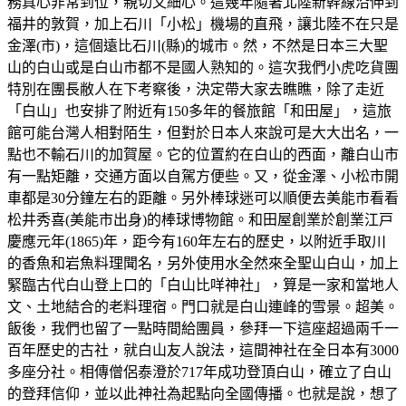
務真心非常到位，親切又細心。這幾年隨著北陸新幹線沿伸到
福井的敦賀，加上石川「小松」機場的直飛，讓北陸不在只是
金澤(市)，這個遠比石川(縣)的城市。然，不然是日本三大聖
山的白山或是白山市都不是國人熟知的。這次我們小虎吃貨團
特別在團長敝人在下考察後，決定帶大家去瞧瞧，除了走近
「白山」也安排了附近有150多年的餐旅館「和田屋」，這旅
館可能台灣人相對陌生，但對於日本人來說可是大大出名，一
點也不輸石川的加賀屋。它的位置約在白山的西面，離白山市
有一點矩離，交通方面以自駕方便些。又，從金澤、小松市開
車都是30分鐘左右的距離。另外棒球迷可以順便去美能市看看
松井秀喜(美能市出身)的棒球博物館。和田屋創業於創業江戸
慶應元年(1865)年，距今有160年左右的歷史，以附近手取川
的香魚和岩魚料理聞名，另外使用水全然來全聖山白山，加上
緊臨古代白山登上口的「白山比咩神社」，算是一家和當地人
文、土地結合的老料理宿。門口就是白山連峰的雪景。超美。
飯後，我們也留了一點時間給團員，參拜一下這座超過兩千一
百年歷史的古社，就白山友人說法，這間神社在全日本有3000
多座分社。相傳僧侶泰澄於717年成功登頂白山，確立了白山
的登拜信仰，並以此神社為起點向全國傳播。也就是說，想了