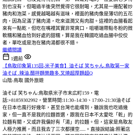
別也沒有，但喝過半後突然覺得它很耐喝，尤其是一邊配著炒
豬肉和泡菜，感覺越喝越有滋味，裡面的豬肉像是薄切的五花
肉，因為足滿了豬肉湯，吃來滋潤又有肉甜。這裡的血腸看起
來有一點乾，但吃在嘴裡其實非常爽口，咀嚼端帶點冬粉的微
軟糯和豬血恰到好處的甜糯，算是我在韓國吃過血腸中佼佼
者，單吃或是泡在豬肉湯都很不錯。
繼續閱讀
1週前
【鳥取印象第135回-米子美食】油そば 笑ちゃん.鳥取第一家
油そば .辣油.醋拌麵樂趣多.叉燒超厚麵超Q
山陰-鳥取
國外旅遊
油そば 笑ちゃん:鳥取県米子市末広町159，電
話:+81859302992，營業時間:11:30–14:30、17:00–21:30油そば
在日本也風行好幾年，甚至台灣也能嚐到，雖說我也吃過幾
家，但一直不是我的拉麵首選，跟我在日本不太愛吃「乾」的
拉麵有關，又或許我偏好有「湯」的拉麵。但，這家是鳥取友
人極力推薦，而且我去了三次都撲空.....。直接說結論:照著店