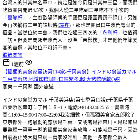
台灣人的米其林名單中，肯定是如今仍是米其林三星，而我們
吃貨團曾開過4.5次，我個人從二星吃到三星吃不下十次的
「
譽瓏軒
」，主廚歐陽師傅的手藝更是讓團員讚不絕口，另如
今再次摘得二星的譚師傳(
譚卉
)，那也是團員口中澳門粵菜的
極品。當然位於本島，我們也吃過三四次的「
永利軒
」也值得
一訪。但要是問起老澳門人，沒準「帝影樓」才是他們年節宴
客的首選，其地位不可謂不高。
繼續閱讀
1週前
【孤獨的美食家實訪第114家-千葉美食】インドの食堂カマル
千葉美浜店.地道印度咖哩口味繁多.超 大烤饢酥軟Q甜
關東－千葉縣
國外旅遊
インドの食堂カマル 千葉美浜店(第七季第11話):千葉県千葉
市美浜区幸町１丁目１８−1，電話:+81432462555，營業時
間:11:00–15:00/17:00–22:00我沒細數，但孤獨美食家五郎除了
東京都外，跑最勤的應該是千葉，又或者是神奈川。是以如果
要整理一篇單一縣的孤獨美食家全攻略，可能就是千葉，因為
目前為止我大概只剩一兩家沒吃到，其他十多家都全數入