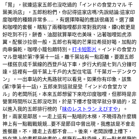
「胃」，就連這家五郎也沒吃過的「インドの食堂カマル 千
葉美浜店」，五郎粉粉們，你記得這家店嗎?先說結論:這家印
度咖哩的種類非常多…. ，有選擇障礙的應該很痛苦。選了饢
和咖哩的套餐，瞎點了兩種咖哩都非常對我的味，饢Q軟更是
好吃到不行，餅香、油甜就算單吃也美味、沾著咖哩如虎添
翼。配餐沙拉很一般，五郎也有喝的芒果拉希挺好喝，加點的
肉串偏乾，咖哩小籠包頗特別。
打卡短影片
。インドの食堂カ
マル登場於第7季第十一話，離千葉站有一點距離，要跟五郎
一樣搭京成千葉線的西登戶站下車，步行大約是七到八分鐘可
達。這裡有一個千葉上千戶的大型住宅區「千葉ガーデンタウ
ン」，一出車站的大馬路就可以看見。如果你有印象，該集
(第7季第十一話)，五郎來到這就是受「インドの食堂カマ
ル」的老闆所託，本來五郎想留下來吃印度咖哩，但那時是非
營業時間所以五郎沒吃到，於是下樓才發現早就分享過的，足
以進入我的五郎排行榜的「
味のレストラン えびすや
」。
對，兩家是鄰居。一走上這有一點暗的木梯，不曉得為什麼精
神上有一點戰戰競競...要不是節目中曾出現，我應該是不會走
進餐廳。不，連走上去都不會.....。後來，老闆說樓上樓下，
掛在牆上的畫都是他畫的。餐廳有一點昏暗，有一點老餐廳的