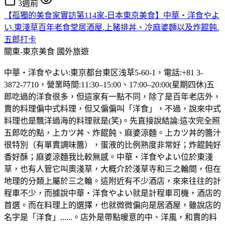
3週前
【孤獨的美食家實訪第114家-日本東京美食】中華・洋食やよ
い.東淺草百年老食堂居酒屋.上豬排丼、冷麻婆麵以及炸餛飩.
五郎打卡
關東-東京美食
國外旅遊
中華・洋食やよい:東京都台東区浅草5-60-1，電話:+81 3-
3872-7710，營業時間:11:30–15:00、17:00–20:00(星期四休)五
郎吃過的洋食很多，但這家有一點不同，除了是百年老店外，
賣的料理偏中式料理，但又偏偏叫「洋食」，不過，說來中式
料理也是飄洋過海的料理就是(笑)。先直接說結論:這次完全照
五郎吃的點，上カツ丼、炸餛飩、麻婆涼麵。上カツ丼的醬汁
很特別（有單賣調味醬），蛋液的比例熟度非常好；炸餛飩好
香好酥；麻婆涼麵我比較無感。中華・洋食やよい位於東淺
草，也有人管它叫奧淺草，大概介於淺草寺和三之輪間，但在
地理的分類上屬於三之輪。這附近有不少酒店，來來往往的計
程車不少，而據說中華・洋食やよい就是計程車司機，酒店的
首選。而在料理上的選擇，也就微微偏向是居酒屋，雖說店的
名字是「洋食」......。店外是帶點暖意的中、洋風，和賣的料