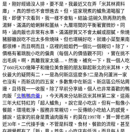
是，剛好經過沒人排，要不是，我最近又在弄「米其林資料
庫」，真的想也不會想進去。但，這家現煮的鱸魚湯喝服了
我，即便下次看到，我一樣不會點。結論:這碗久熬再熬的魚
湯鮮、滿滿的蛤蜊鮮和薑𢇃、九層塔間的平衡著實微妙。同
時，滷肉飯也非常有水準、滿滿膠質又不會太鹹或甜膩，柴燒
豬腳雖說吃不出太多柴燒味、但也堪稱好吃，就連小菜埾果南
都很棒。而且啊而且，店裡的姐姐們一個比一個親切。除了，
價格有著跳脫小吃的偏貴（每個人的價值觀不同），實在挑不
出毛病。啊，真離我家太遠…。然後，補充一下，我一個人吃
了660元XD幾陣子和幾位美食圈的朋友聊起新北的米其林，大
伙最大的疑問有二，一是為何新店這麼多?二是為何蘆洲一家
也沒有。而新店的四五家，多數集中在新店、新店區公所站周
邊，且待我一一收服。除了早前分享過，個人也非常喜歡的鴨
肉飯「
北鴨鴨肉羹
」，今天再來分站新店米其林第二家，這兩
三年大紅特紅的「超人鱸魚」。說它是小吃店，但有一點像小
餐館，環境乾淨、服務非常親切，一反傳統小吃給人的感覺。
據說，這家的前身是賣滷肉飯有，約莫在1997年，算一算也將
近30年。二代接手後，不管是料理、食材、餐飲的流程，甚至
在視覺都有了「新」意。首先，小吃店有低消，而且每人是