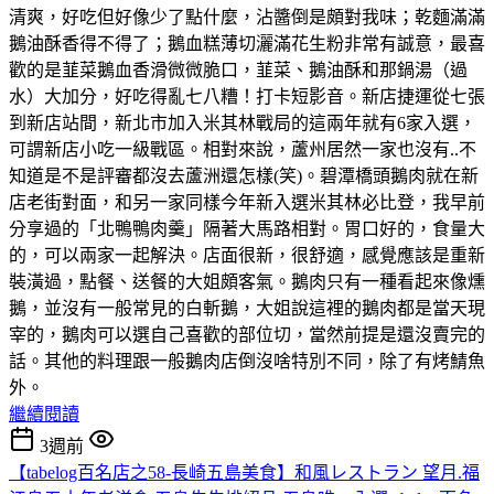
清爽，好吃但好像少了點什麼，沾醬倒是頗對我味；乾麵滿滿
鵝油酥香得不得了；鵝血糕薄切灑滿花生粉非常有誠意，最喜
歡的是韮菜鵝血香滑微微脆口，韮菜、鵝油酥和那鍋湯（過
水）大加分，好吃得亂七八糟！打卡短影音。新店捷運從七張
到新店站間，新北市加入米其林戰局的這兩年就有6家入選，
可謂新店小吃一級戰區。相對來說，蘆州居然一家也沒有..不
知道是不是評審都沒去蘆洲還怎樣(笑)。碧潭橋頭鵝肉就在新
店老街對面，和另一家同樣今年新入選米其林必比登，我早前
分享過的「北鴨鴨肉羹」隔著大馬路相對。胃口好的，食量大
的，可以兩家一起解決。店面很新，很舒適，感覺應該是重新
裝潢過，點餐、送餐的大姐頗客氣。鵝肉只有一種看起來像燻
鵝，並沒有一般常見的白斬鵝，大姐說這裡的鵝肉都是當天現
宰的，鵝肉可以選自己喜歡的部位切，當然前提是還沒賣完的
話。其他的料理跟一般鵝肉店倒沒啥特別不同，除了有烤鯖魚
外。
繼續閱讀
3週前
【tabelog百名店之58-長崎五島美食】和風レストラン 望月.福