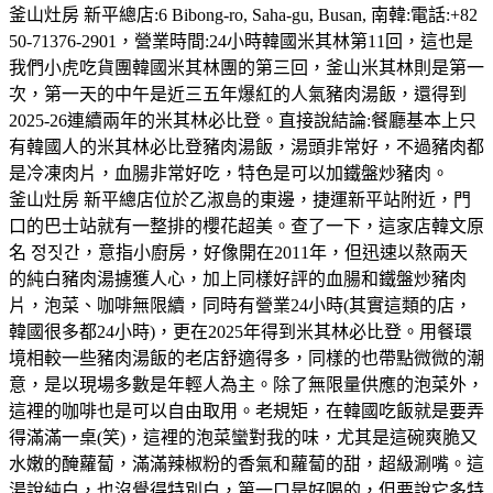
釜山灶房 新平總店:6 Bibong-ro, Saha-gu, Busan, 南韓:電話:+82
50-71376-2901，營業時間:24小時韓國米其林第11回，這也是
我們小虎吃貨團韓國米其林團的第三回，釜山米其林則是第一
次，第一天的中午是近三五年爆紅的人氣豬肉湯飯，還得到
2025-26連續兩年的米其林必比登。直接說結論:餐廳基本上只
有韓國人的米其林必比登豬肉湯飯，湯頭非常好，不過豬肉都
是冷凍肉片，血腸非常好吃，特色是可以加鐵盤炒豬肉。
釜山灶房 新平總店位於乙淑島的東邊，捷運新平站附近，門
口的巴士站就有一整排的櫻花超美。查了一下，這家店韓文原
名 정짓간，意指小廚房，好像開在2011年，但迅速以熬兩天
的純白豬肉湯擄獲人心，加上同樣好評的血腸和鐵盤炒豬肉
片，泡菜、咖啡無限續，同時有營業24小時(其實這類的店，
韓國很多都24小時)，更在2025年得到米其林必比登。用餐環
境相較一些豬肉湯飯的老店舒適得多，同樣的也帶點微微的潮
意，是以現場多數是年輕人為主。除了無限量供應的泡菜外，
這裡的咖啡也是可以自由取用。老規矩，在韓國吃飯就是要弄
得滿滿一桌(笑)，這裡的泡菜蠻對我的味，尤其是這碗爽脆又
水嫩的醃蘿蔔，滿滿辣椒粉的香氣和蘿蔔的甜，超級涮嘴。這
湯說純白，也沒覺得特別白，第一口是好喝的，但要說它多特