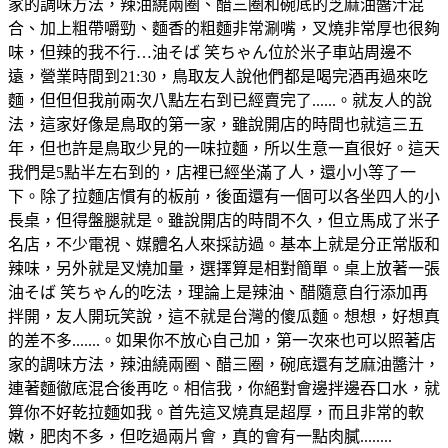
家的調味方法，辣油繞兩圈、醋三圈和碗底的芝麻油醬汁混
合、加上粗帶嚼勁、麵香的粗麵非常涮嘴，叉燒非常厚也很夠
味，但辣的我不行…油そば 笑ちゃん位於米子車站周邊不
遠，營業時間到21:30，鳥取友人說他們都是喝完酒再過來吃
麵，但但但我前兩次八點左右到已經賣完了......。就友人的說
法，這家好像是鳥取的第一家，雖說開店的時間也就這三五
年，但也許是鳥取少見的一味拉麵，所以生意一直很好。這天
我們是5點半左右到的，店裡已經坐滿了人，還小小等了一
下。除了拉麵店慣有的板前，後面還有一個可以各坐四人的小
長桌，但得盤腿就是。雖說開店的時間不久，但立馬成了米子
名店，不少電視、媒體名人來採訪過。基本上就是分正常版和
辣味，另外就是叉燒加量，選擇算是相對簡單。桌上放著一張
油そば 笑ちゃん的吃法，理論上是辣油、醋隨意自行添加再
拌開，友人開玩笑說，這不就是台灣的傻瓜麵。想想，好想真
的差不多.......。如果你不放心自己加，第一次來也可以照著店
家的調味方法，辣油繞兩圈、醋三圈，碗底還有芝麻油醬汁，
連著麵徹底混合後再吃。相信我，你絕對會邊拌邊吞口水，就
算你不好乾拉麵如我。首先這叉燒真是超厚，而且非常的軟
嫩，肥肉不多，但吃過兩片會，真的會有一點肉膩........