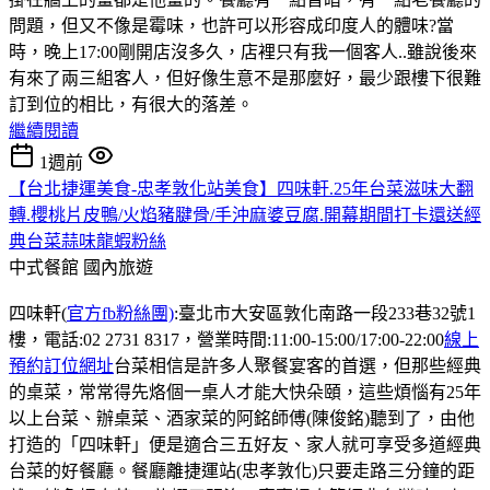
問題，但又不像是霉味，也許可以形容成印度人的體味?當
時，晚上17:00剛開店沒多久，店裡只有我一個客人..雖說後來
有來了兩三組客人，但好像生意不是那麼好，最少跟樓下很難
訂到位的相比，有很大的落差。
繼續閱讀
1週前
【台北捷運美食-忠孝敦化站美食】四味軒.25年台菜滋味大翻
轉.櫻桃片皮鴨/火焰豬腱骨/手沖麻婆豆腐.開幕期間打卡還送經
典台菜蒜味龍蝦粉絲
中式餐館
國內旅遊
四味軒(
官方fb粉絲團)
:臺北市大安區敦化南路一段233巷32號1
樓，電話:02 2731 8317，營業時間:11:00-15:00/17:00-22:00
線上
預約訂位網址
台菜相信是許多人聚餐宴客的首選，但那些經典
的桌菜，常常得先烙個一桌人才能大快朵頤，這些煩惱有25年
以上台菜、辦桌菜、酒家菜的阿銘師傅(陳俊銘)聽到了，由他
打造的「四味軒」便是適合三五好友、家人就可享受多道經典
台菜的好餐廳。餐廳離捷運站(忠孝敦化)只要走路三分鐘的距