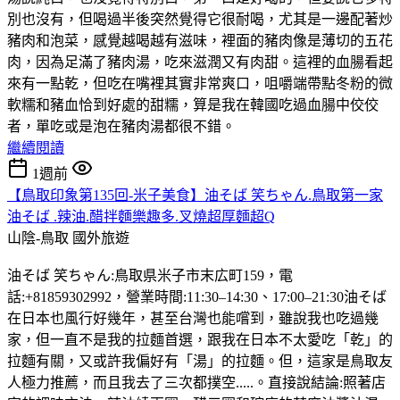
別也沒有，但喝過半後突然覺得它很耐喝，尤其是一邊配著炒
豬肉和泡菜，感覺越喝越有滋味，裡面的豬肉像是薄切的五花
肉，因為足滿了豬肉湯，吃來滋潤又有肉甜。這裡的血腸看起
來有一點乾，但吃在嘴裡其實非常爽口，咀嚼端帶點冬粉的微
軟糯和豬血恰到好處的甜糯，算是我在韓國吃過血腸中佼佼
者，單吃或是泡在豬肉湯都很不錯。
繼續閱讀
1週前
【鳥取印象第135回-米子美食】油そば 笑ちゃん.鳥取第一家
油そば .辣油.醋拌麵樂趣多.叉燒超厚麵超Q
山陰-鳥取
國外旅遊
油そば 笑ちゃん:鳥取県米子市末広町159，電
話:+81859302992，營業時間:11:30–14:30、17:00–21:30油そば
在日本也風行好幾年，甚至台灣也能嚐到，雖說我也吃過幾
家，但一直不是我的拉麵首選，跟我在日本不太愛吃「乾」的
拉麵有關，又或許我偏好有「湯」的拉麵。但，這家是鳥取友
人極力推薦，而且我去了三次都撲空.....。直接說結論:照著店