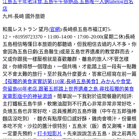
江島五十年老洋食.五島牛牛排絕品.五島唯一入選tabelog百名
店
九州-長崎
國外旅遊
和風レストラン 望月(
官網
):長崎県五島市福江町5-
12，+81959723370，11:00–14:00、17:00–20:00(星期二休)長崎
五島相信略懂日本旅遊的都聽過，但我相信去過的人不多。你
會因為五島日劇(五島醫生)或是五島世界遺產的教堂群而去，
又或你跟我一樣壓根就是喜歡離群、離島的旅人?不管怎樣
說，你總得想一個理由，一個共鳴，才能踏上這一段有一點難
又不會太難的旅行。至於我為什麼要去，答案已經寫在前一篇
【孤獨的美食家實訪第110家-長崎五島美食】みかんや食堂.
奈留島60年老店.跟著五郎踏上世界遺產之島.尋找孤獨的美食
家電影版中的神祕湯頭
。簡單說一下我對於這間餐廳的短評:
主打鐵板五島牛排，軟嫩油甜到不行真心非常非常非常好吃，
灸燒五島也非常好吃，店員推薦的五島炸雞（中午在五郎強棒
麵店沒吃到），麵衣有點厚但口感好酥，雞肉會噴汁，份量根
本吃不完，沙拉的醬汁很特別，五島米（飯）香又涮嘴。建議
一定要先預約。
打卡短影片
。先來說說怎去五島，說之前再先