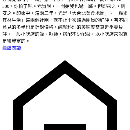
300，你怕了吧。老實說，一開始我也嚇一跳。但即來之，則
安之。印象中，這兩三年，光是「大台北美食地圖」、「靠米
其林生活」這兩個社團，就不止十次聽過團員的好評，有不同
意見的多半也是針對價格，純就料理的美味度當真近乎零負
評。一般小吃店的飯、麵類，搭配不少配菜，以小吃店來說算
是蠻豐富的。
繼續閱讀