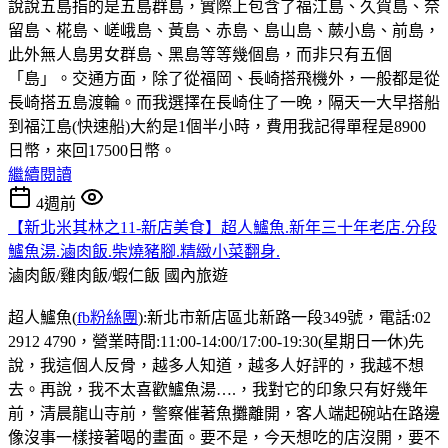
說說五島指的是五島群島，實際上包含了福江島、久賀島、奈
留島、椛島、嵯峨島、黃島、赤島、島山島、蕨小島、前島，
此外無人島男女群島、黑島等等幾個島，而非只有五個
「島」。交通方面，除了從福岡、長崎搭飛機外，一般都是從
長崎搭五島渡輪。而我選擇在長崎住了一晚，隔天一大早搭船
到福江島(快速船)大約是1個半小時，費用我記得單程是8900
日幣，來回17500日幣。
繼續閱讀
4週前
【新北米其林之11-新店美食】超人鱸魚.新年三十年老店.分段
鱸魚湯.滷肉飯.柴燒豬腳.精緻小菜翻身.
滷肉飯/雞肉飯/蝦仁飯
國內旅遊
超人鱸魚(
fb粉絲團
):新北市新店區北新路一段349號，電話:02
2912 4790，營業時間:11:00-14:00/17:00-19:30(星期日一休)先
說，我這個人反骨，越多人知道，越多人好評的，我越不想
去。再說，我不太喜歡鱸魚湯….，我對它的印象只有好幾年
前，清晨龍山寺前，警察催著魚攤離開，客人端起碗站在路邊
像沒事一樣接著喝的畫面。要不是，今天想吃的店沒開，要不