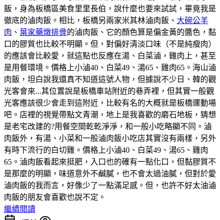
飯，身為板橋區美食里里長伯，說什麼也要來試試，畢竟我是
徹底的滷肉飯。相比，板橋另兩家米其林滷肉飯、
大碗公羊
肉
、
葉家藥燉排骨
的滷肉飯、它的顏色算是偏金黃的醬色，黏
口的膠質也比較不明顯。但，對偏好清淡口味（不是純瘦肉）
的應該會比較愛，就這點也反應在湯、白菜滷，雞肉上，甚至
是用餐環境。價格上小滷40、白菜49、湯65、雞肉65。海山滷
肉飯，坦白說我還真不知道這號人物，但據說不少日、韓的觀
光客會來...其位置說是板橋車站附近的巷弄裡，但其實一般觀
光客應該很少會走到這附近，比較有名的大概就是板橋運動場
吧。店裡的視覺帶點文青潮，地上是我喜歡的磨石地板，猜想
是老宅改建的?用餐空間乾乾淨淨，和一般小吃略顯不同。滷
肉飯外，有湯、小菜和一般滷肉飯小吃店其實沒有兩樣，另外
有時下流行的白切雞。價格上小滷40、白菜49、湯65、雞肉
65。滷肉飯看起來挺肥，入口也的確有一點化口，但黏膠質不
是那麼的明顯，味道意外不鹹膩，也不會太過油膩，但對於愛
滷肉飯的我而言，好像少了一點滿足感。但，也許不好太油滷
肉飯的朋友會喜歡也說不定。
繼續閱讀