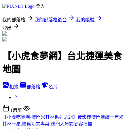
登入
我的部落格
我的部落格後台
我的帳號
登出
【小虎食夢網】台北捷運美食
地圖
相簿
部落格
名片
1週前
【小虎吃貨團-澳門米其林系列之24】帝影樓澳門連續十年米
其林一星.懷舊功夫粵菜.澳門人年節宴客指標