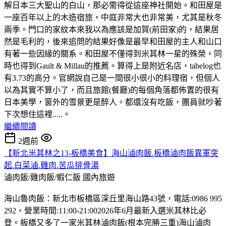
解日本三大聖山的白山，那必需得從這座神社開始。和田屋是
一座百年以上的木造宿旅，中庭非常大也非常美，尤其是秋冬
兩季。門口的家紋本來我以為應該是加賀(前田家)的，結果居
然是毛利的，後來追問的結果好像是最早和田屋的主人和山口
有著一些因緣的關系。和田屋不僅得到米其林一星的殊榮，同
時也得到Gault & Millau的推薦。算得上是附近名店，tabelog也
有3.73的高分。官網說自己是一間很小很小的料理宿，但個人
以為其實不算小了，而且旅館(餐廳)的每個角落都佈置的很有
日本美學，窗外的雪景更是醉人。都還沒有吃飯，團員就吵著
下次想住這裡.....。
繼續閱讀
2週前
【新北米其林之13-板橋美食】海山滷肉飯.板橋滷肉飯異軍突
起.白菜滷.雞肉.苦瓜排骨湯
滷肉飯/雞肉飯/蝦仁飯
國內旅遊
海山魯肉飯：新北市板橋區深丘里海山路43號，電話:0986 995
292，營業時間:11:00-21:002026年6月最新入選米其林比必
登。板橋又多了一家米其林滷肉飯(根本完勝三重)海山滷肉