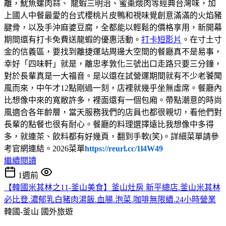
離，魷魚螺肉蒜、 龍蝦三明治、蜜棗煨肉等經典台灣味，加
上國人中餐最愛的台式櫻桃片皮鴨和視味覺創意滿滿的火焰豬
腱骨，以及手沖麻婆豆腐，全都能以輕鬆的價格享用，新開幕
期間還有打卡免費送龍蝦的優惠活動。
打卡短影片
。在寸土寸
金的信義區，要找到離捷運站周邊大空間的餐廳真不是易事，
幸好「四味軒」就是，離忠孝敦化三號出口走路只要三分鐘，
對於長輩真是一大福音。是以還在試營運期間就有不少老饕聞
風而來，中午才12點剛過一刻，店裡就幾乎坐無虛席。餐廳內
比想像中來的寬敝許多，裡面還有一個包廂。帶點潮意的時尚
風適合各年齡層，當天服務我們的店員也都很親切，看他們對
長輩的點餐也很有耐心。餐廳的料理選擇遠比我想像中多得
多，就連茶、飲料都有好幾頁，翻到手軟(笑)。詳細菜單請參
考官網連結。2026菜單
https://reurl.cc/1l4W49
繼續閱讀
1週前
【韓國米其林之11-釜山美食】釜山灶房 新平總店.釜山米其林
必比登.濃郁乳白豬肉湯飯.血腸.泡菜.咖啡無限續.24小時營業
韓國-釜山
國外旅遊