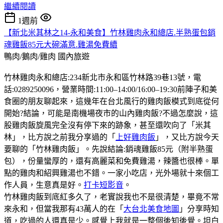
繼續閱讀
1週前
【新北米其林之14-永和美食】竹林雞肉永和總店.半熟蛋包銷
魂雞飯85元大碗滿意.雞湯免費續
鴨肉/鵝肉/雞肉
國內旅遊
竹林雞肉永和總店:234新北市永和區竹林路39巷13號，電
話:0289250096，營業時間:11:00–14:00/16:00–19:30前陣子和美
食圈的朋友聊起來，這幾年在台北風行的雞肉飯模式到底從何
開始?結論，可能是南機場夜市的山內雞肉飯?不過怎麼說，這
股雞肉飯旋風完全沒有停下來的跡象，甚至還吹向了「米其
林」，比方說之前我分享過的「
上好雞肉飯
」，又比方說今天
要聊的「竹林雞肉飯」。先說結論:銷魂雞飯85元（附半熟蛋
包），份量蠻厚的，還有高麗菜和免費雞湯，辣醬也很棒。單
點的雞肉和紹興雞湯也不錯。一家小吃店，光外場就十來個工
作人員，生意真是好。
打卡短影音
。
竹林雞肉飯到底紅多久了，老實說我也不是很清楚，畢竟不常
來永和，但當我那有43萬人的在「
大台北美食地圖
」分享時知
道，吃過的人還真是少。感覺上我就是一整個後知後覺。坦白