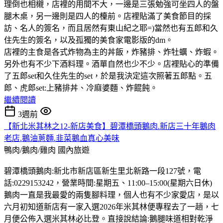
理倒也相櫬，店裡的用間不大，一邊是三張勉強可坐四人的盤
腿木桌，另一邊則是四人的檯前。店裡貼滿了美食節目的採
訪、名人的簽名，而且居然有東山紀之耶=)當然也有五郎和久
住先生的簽名，以及孤獨的美食家電影版的dm。
店裡的主食是各式炸物為主的丼飯，炸豬排、炸牡蠣、炸蝦。
另外也有不少下酒料理。酒單自然也少不少。店裡貼心的準備
了五郎set和久住先生的set，於是我決定這次照著五郎點。五
郎、虎郎set:上豬排丼、冷麻婆麵、炸餛飩。
繼續閱讀
3週前
【新北米其林之12-新店美食】碧潭橋頭鵝肉.新店三十年鵝肉
老店.鵝油蔥麵.韭菜鵝血真心美味
鴨肉/鵝肉/雞肉
國內旅遊
碧潭橋頭鵝肉:新北市新店區新生里北新路一段127號，電
話:0229153242，營業時間:星期五、11:00–15:00(星期六日休)
鵝肉一直是我最愛的兩隻腳料理，個人也有不少家愛店，是以
六月初知道新店有一家入選2026年米其林便專程去了一趟，七
月便公佈入選米其林必比登。直接說結論:鵝腿味道相對乾淨