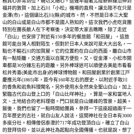
務真心非常到位，親切又細心。這幾年隨著北陸新幹線沿伸到
福井的敦賀，加上石川「小松」機場的直飛，讓北陸不在只是
金澤(市)，這個遠比石川(縣)的城市。然，不然是日本三大聖
山的白山或是白山市都不是國人熟知的。這次我們小虎吃貨團
特別在團長敝人在下考察後，決定帶大家去瞧瞧，除了走近
「白山」也安排了附近有150多年的餐旅館「和田屋」，這旅
館可能台灣人相對陌生，但對於日本人來說可是大大出名，一
點也不輸石川的加賀屋。它的位置約在白山的西面，離白山市
有一點矩離，交通方面以自駕方便些。又，從金澤、小松市開
車都是30分鐘左右的距離。另外棒球迷可以順便去美能市看看
松井秀喜(美能市出身)的棒球博物館。和田屋創業於創業江戸
慶應元年(1865)年，距今有160年左右的歷史，以附近手取川
的香魚和岩魚料理聞名，另外使用水全然來全聖山白山，加上
緊臨古代白山登上口的「白山比咩神社」，算是一家和當地人
文、土地結合的老料理宿。門口就是白山連峰的雪景。超美。
飯後，我們也留了一點時間給團員，參拜一下這座超過兩千一
百年歷史的古社，就白山友人說法，這間神社在全日本有3000
多座分社。相傳僧侶泰澄於717年成功登頂白山，確立了白山
的登拜信仰，並以此神社為起點向全國傳播。也就是說，想了