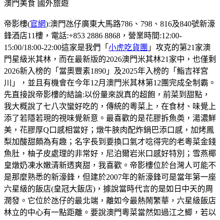
澳門美食
國外旅遊
帝影樓(
官網
):澳門氹仔廣東大馬路786、798、816及840號新濠
鋒酒店11樓，電話:+853 2886 8868，營業時間:12:00-
15:00/18:00-22:00這家是我們「
小虎吃貨團
」攻克的第21家澳
門星級米其林，而在最新版的2026澳門米其林21家中，也僅剩
2026新入榜的「當奧豐素1890」及2025年入榜的「鮨吉祥宮
川」，並且有機會在今年12月澳門米其林第12團完成全制霸。
先直接說帝影樓的結論:以份量來說真的超飽，前菜到甜點，
我大概說了七八次蠻好吃的，傳統的粵菜上，在食材、味覺上
添了若隱若現的視味覺新意。最喜歡的是花膠拆魚𡙡，湯濃鮮
美，花膠厚Q口感相當好；燉牛脥肉配炸鍋巴添口感，加烤鳳
梨加酸甜頗為有趣；名字長到要換口氣才唸得完的老粵菜金錢
魚肚，柚子皮處理的非常好，尼泊爾岩米口感好特別；雪燕椰
皇燉奶凍水嫩清新透爽甜，我喜歡。帝影樓位於台灣人可能不
是那麼熟悉的新濠鋒，但建於2007年的新濠鋒可是當年第一座
六星級的飯店(皇冠大飯店)，據說當時代言的是如日中天的周
潤發。它位於氹仔的最北端，離如今最熱鬧繁華，六星級飯店
林立的中心有一點距離。要說澳門粵菜當然如過江之鯽，若以