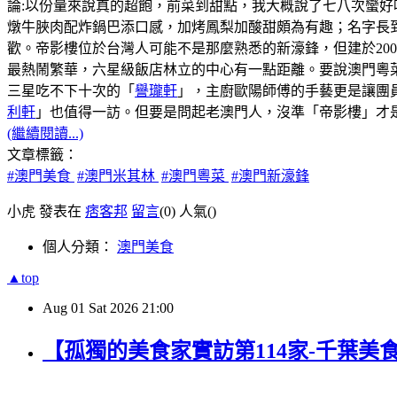
論:以份量來說真的超飽，前菜到甜點，我大概說了七八次蠻好
燉牛脥肉配炸鍋巴添口感，加烤鳳梨加酸甜頗為有趣；名字長
歡。帝影樓位於台灣人可能不是那麼熟悉的新濠鋒，但建於20
最熱鬧繁華，六星級飯店林立的中心有一點距離。要說澳門粵菜
三星吃不下十次的「
譽瓏軒
」，主廚歐陽師傅的手藝更是讓團
利軒
」也值得一訪。但要是問起老澳門人，沒準「帝影樓」才
(繼續閱讀...)
文章標籤：
#澳門美食
#澳門米其林
#澳門粵菜
#澳門新濠鋒
小虎 發表在
痞客邦
留言
(0)
人氣(
)
個人分類：
澳門美食
▲top
Aug
01
Sat
2026
21:00
【孤獨的美食家實訪第114家-千葉美