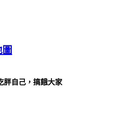
地圖
com。吃胖自己，搞餓大家