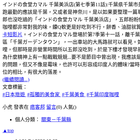
インドの食堂カマル 千葉美浜店(第七季第11話):千葉県千葉市美浜区幸
跑最勤的應該是千葉，又或者是神奈川。是以如果要整理一篇
郎也沒吃過的「インドの食堂カマル 千葉美浜店」，五郎粉粉
咖哩都非常對我的味，饢Q軟更是好吃到不行，餅香、油甜就
卡短影片
。インドの食堂カマル登場於第7季第十一話，離千
區「千葉ガーデンタウン」，一出車站的大馬路就可以看見。如
哩，但那時是非營業時間所以五郎沒吃到，於是下樓才發現早
為什麼精神上有一點戰戰競競...要不是節目中曾出現，我應該
的問題，但又不像是霉味，也許可以形容成印度人的體味?當時，
位的相比，有很大的落差。
(繼續閱讀...)
文章標籤：
#日本旅遊
#孤獨的美食家
#千葉美食
#千葉印度咖哩
小虎 發表在
痞客邦
留言
(0)
人氣(
)
個人分類：
關東－千葉縣
▲top