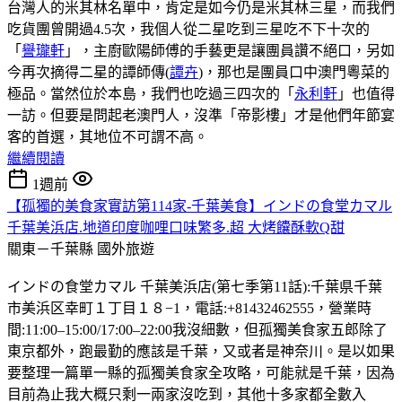
台灣人的米其林名單中，肯定是如今仍是米其林三星，而我們
吃貨團曾開過4.5次，我個人從二星吃到三星吃不下十次的
「
譽瓏軒
」，主廚歐陽師傅的手藝更是讓團員讚不絕口，另如
今再次摘得二星的譚師傳(
譚卉
)，那也是團員口中澳門粵菜的
極品。當然位於本島，我們也吃過三四次的「
永利軒
」也值得
一訪。但要是問起老澳門人，沒準「帝影樓」才是他們年節宴
客的首選，其地位不可謂不高。
繼續閱讀
1週前
【孤獨的美食家實訪第114家-千葉美食】インドの食堂カマル
千葉美浜店.地道印度咖哩口味繁多.超 大烤饢酥軟Q甜
關東－千葉縣
國外旅遊
インドの食堂カマル 千葉美浜店(第七季第11話):千葉県千葉
市美浜区幸町１丁目１８−1，電話:+81432462555，營業時
間:11:00–15:00/17:00–22:00我沒細數，但孤獨美食家五郎除了
東京都外，跑最勤的應該是千葉，又或者是神奈川。是以如果
要整理一篇單一縣的孤獨美食家全攻略，可能就是千葉，因為
目前為止我大概只剩一兩家沒吃到，其他十多家都全數入