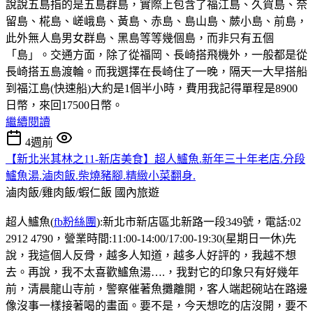
說說五島指的是五島群島，實際上包含了福江島、久賀島、奈
留島、椛島、嵯峨島、黃島、赤島、島山島、蕨小島、前島，
此外無人島男女群島、黑島等等幾個島，而非只有五個
「島」。交通方面，除了從福岡、長崎搭飛機外，一般都是從
長崎搭五島渡輪。而我選擇在長崎住了一晚，隔天一大早搭船
到福江島(快速船)大約是1個半小時，費用我記得單程是8900
日幣，來回17500日幣。
繼續閱讀
4週前
【新北米其林之11-新店美食】超人鱸魚.新年三十年老店.分段
鱸魚湯.滷肉飯.柴燒豬腳.精緻小菜翻身.
滷肉飯/雞肉飯/蝦仁飯
國內旅遊
超人鱸魚(
fb粉絲團
):新北市新店區北新路一段349號，電話:02
2912 4790，營業時間:11:00-14:00/17:00-19:30(星期日一休)先
說，我這個人反骨，越多人知道，越多人好評的，我越不想
去。再說，我不太喜歡鱸魚湯….，我對它的印象只有好幾年
前，清晨龍山寺前，警察催著魚攤離開，客人端起碗站在路邊
像沒事一樣接著喝的畫面。要不是，今天想吃的店沒開，要不