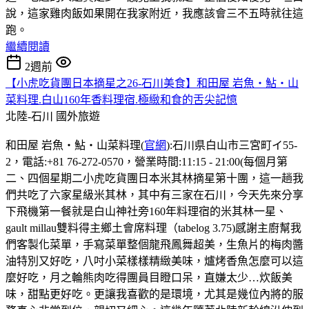
說，這家雞肉飯如果開在我家附近，我應該會三不五時就往這
跑。
繼續閱讀
2週前
【小虎吃貨團日本摘星之26-石川美食】和田屋 岩魚・鮎・山
菜料理.白山160年香料理宿.極緻和食的舌尖記憶
北陸-石川
國外旅遊
和田屋 岩魚・鮎・山菜料理(
官網
):石川県白山市三宮町イ55-
2，電話:+81 76-272-0570，營業時間:11:15 - 21:00(每個月第
二、四個星期二小虎吃貨團日本米其林摘星第十團，這一趟我
們共吃了六家星級米其林，其中有三家在石川，今天先來分享
下飛機第一餐就是白山神社旁160年料理宿的米其林一星、
gault millau雙料得主鄉土會席料理（tabelog 3.75)感謝主廚幫我
們客製化菜單，手寫菜單整個龍飛鳳舞超美，生魚片的梅肉醬
油特別又好吃，八吋小菜樣樣精緻美味，爐烤香魚怎麼可以這
麼好吃，月之輪熊肉吃得團員目瞪口呆，直嫌太少…炊飯美
味，甜點更好吃。更讓我喜歡的是環境，尤其是幾位內將的服