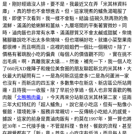
是，剛好經過沒人排，要不是，我最近又在弄「米其林資料
庫」，真的想也不會想進去。但，這家現煮的鱸魚湯喝服了
我，即便下次看到，我一樣不會點。結論:這碗久熬再熬的魚
湯鮮、滿滿的蛤蜊鮮和薑𢇃、九層塔間的平衡著實微妙。同
時，滷肉飯也非常有水準、滿滿膠質又不會太鹹或甜膩，柴燒
豬腳雖說吃不出太多柴燒味、但也堪稱好吃，就連小菜埾果南
都很棒。而且啊而且，店裡的姐姐們一個比一個親切。除了，
價格有著跳脫小吃的偏貴（每個人的價值觀不同），實在挑不
出毛病。啊，真離我家太遠…。然後，補充一下，我一個人吃
了660元XD幾陣子和幾位美食圈的朋友聊起新北的米其林，大
伙最大的疑問有二，一是為何新店這麼多?二是為何蘆洲一家
也沒有。而新店的四五家，多數集中在新店、新店區公所站周
邊，且待我一一收服。除了早前分享過，個人也非常喜歡的鴨
肉飯「
北鴨鴨肉羹
」，今天再來分站新店米其林第二家，這兩
三年大紅特紅的「超人鱸魚」。說它是小吃店，但有一點像小
餐館，環境乾淨、服務非常親切，一反傳統小吃給人的感覺。
據說，這家的前身是賣滷肉飯有，約莫在1997年，算一算也將
近30年。二代接手後，不管是料理、食材、餐飲的流程，甚至
在視覺都有了「新」意。首先，小吃店有低消，而且每人是