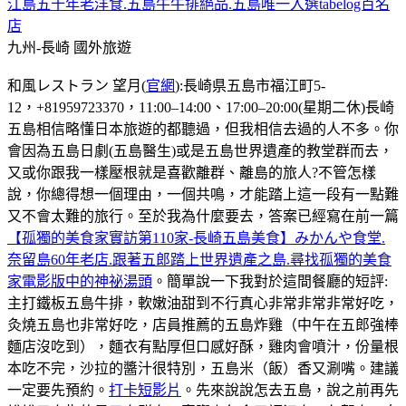
江島五十年老洋食.五島牛牛排絕品.五島唯一入選tabelog百名
店
九州-長崎
國外旅遊
和風レストラン 望月(
官網
):長崎県五島市福江町5-
12，+81959723370，11:00–14:00、17:00–20:00(星期二休)長崎
五島相信略懂日本旅遊的都聽過，但我相信去過的人不多。你
會因為五島日劇(五島醫生)或是五島世界遺產的教堂群而去，
又或你跟我一樣壓根就是喜歡離群、離島的旅人?不管怎樣
說，你總得想一個理由，一個共鳴，才能踏上這一段有一點難
又不會太難的旅行。至於我為什麼要去，答案已經寫在前一篇
【孤獨的美食家實訪第110家-長崎五島美食】みかんや食堂.
奈留島60年老店.跟著五郎踏上世界遺產之島.尋找孤獨的美食
家電影版中的神祕湯頭
。簡單說一下我對於這間餐廳的短評:
主打鐵板五島牛排，軟嫩油甜到不行真心非常非常非常好吃，
灸燒五島也非常好吃，店員推薦的五島炸雞（中午在五郎強棒
麵店沒吃到），麵衣有點厚但口感好酥，雞肉會噴汁，份量根
本吃不完，沙拉的醬汁很特別，五島米（飯）香又涮嘴。建議
一定要先預約。
打卡短影片
。先來說說怎去五島，說之前再先