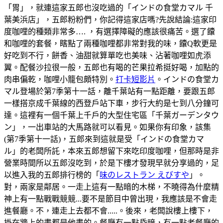
「胃」，就連這家五郎也沒吃過的「インドの食堂カマル 千
葉美浜店」，五郎粉粉們，你記得這家店嗎?先說結論:這家印
度咖哩的種類非常多…. ，有選擇障礙的應該很痛苦。選了饢
和咖哩的套餐，瞎點了兩種咖哩都非常對我的味，饢Q軟更是
好吃到不行，餅香、油甜就算單吃也美味、沾著咖哩如虎添
翼。配餐沙拉很一般，五郎也有喝的芒果拉希挺好喝，加點的
肉串偏乾，咖哩小籠包頗特別。
打卡短影片
。インドの食堂カ
マル登場於第7季第十一話，離千葉站有一點距離，要跟五郎
一樣搭京成千葉線的西登戶站下車，步行大約是七到八分鐘可
達。這裡有一個千葉上千戶的大型住宅區「千葉ガーデンタウ
ン」，一出車站的大馬路就可以看見。如果你有印象，該集
(第7季第十一話)，五郎來到這就是受「インドの食堂カマ
ル」的老闆所託，本來五郎想留下來吃印度咖哩，但那時是非
營業時間所以五郎沒吃到，於是下樓才發現早就分享過的，足
以進入我的五郎排行榜的「
味のレストラン えびすや
」。
對，兩家是鄰居。一走上這有一點暗的木梯，不曉得為什麼精
神上有一點戰戰競競...要不是節目中曾出現，我應該是不會走
進餐廳。不，連走上去都不會.....。後來，老闆說樓上樓下，
掛在牆上的畫都是他畫的。餐廳有一點昏暗，有一點老餐廳的