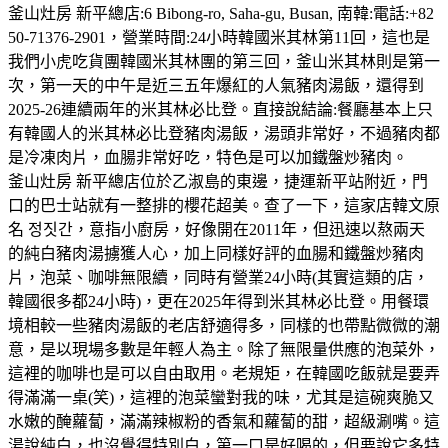
釜山灶房 新平總店:6 Bibong-ro, Saha-gu, Busan, 南韓:電話:+82
50-71376-2901，營業時間:24小時韓國米其林第11回，這也是
我們小虎吃貨團韓國米其林團的第三回，釜山米其林則是第一
次，第一天的中午是近三五年爆紅的人氣豬肉湯飯，還得到
2025-26連續兩年的米其林必比登。直接說結論:餐廳基本上只
有韓國人的米其林必比登豬肉湯飯，湯頭非常好，不過豬肉都
是冷凍肉片，血腸非常好吃，特色是可以加鐵盤炒豬肉。
釜山灶房 新平總店位於乙淑島的東邊，捷運新平站附近，門
口的巴士站就有一整排的櫻花超美。查了一下，這家店韓文原
名 정짓간，意指小廚房，好像開在2011年，但迅速以熬兩天
的純白豬肉湯擄獲人心，加上同樣好評的血腸和鐵盤炒豬肉
片，泡菜、咖啡無限續，同時有營業24小時(其實這類的店，
韓國很多都24小時)，更在2025年得到米其林必比登。用餐環
境相較一些豬肉湯飯的老店舒適得多，同樣的也帶點微微的潮
意，是以現場多數是年輕人為主。除了無限量供應的泡菜外，
這裡的咖啡也是可以自由取用。老規矩，在韓國吃飯就是要弄
得滿滿一桌(笑)，這裡的泡菜蠻對我的味，尤其是這碗爽脆又
水嫩的醃蘿蔔，滿滿辣椒粉的香氣和蘿蔔的甜，超級涮嘴。這
湯說純白，也沒覺得特別白，第一口是好喝的，但要說它多特