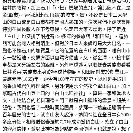
務真心非常到位，親切又細心。這幾年隨著北陸新幹線沿伸到
福井的敦賀，加上石川「小松」機場的直飛，讓北陸不在只是
金澤(市)，這個遠比石川(縣)的城市。然，不然是日本三大聖
山的白山或是白山市都不是國人熟知的。這次我們小虎吃貨團
特別在團長敝人在下考察後，決定帶大家去瞧瞧，除了走近
「白山」也安排了附近有150多年的餐旅館「和田屋」，這旅
館可能台灣人相對陌生，但對於日本人來說可是大大出名，一
點也不輸石川的加賀屋。它的位置約在白山的西面，離白山市
有一點矩離，交通方面以自駕方便些。又，從金澤、小松市開
車都是30分鐘左右的距離。另外棒球迷可以順便去美能市看看
松井秀喜(美能市出身)的棒球博物館。和田屋創業於創業江戸
慶應元年(1865)年，距今有160年左右的歷史，以附近手取川
的香魚和岩魚料理聞名，另外使用水全然來全聖山白山，加上
緊臨古代白山登上口的「白山比咩神社」，算是一家和當地人
文、土地結合的老料理宿。門口就是白山連峰的雪景。超美。
飯後，我們也留了一點時間給團員，參拜一下這座超過兩千一
百年歷史的古社，就白山友人說法，這間神社在全日本有3000
多座分社。相傳僧侶泰澄於717年成功登頂白山，確立了白山
的登拜信仰，並以此神社為起點向全國傳播。也就是說，想了