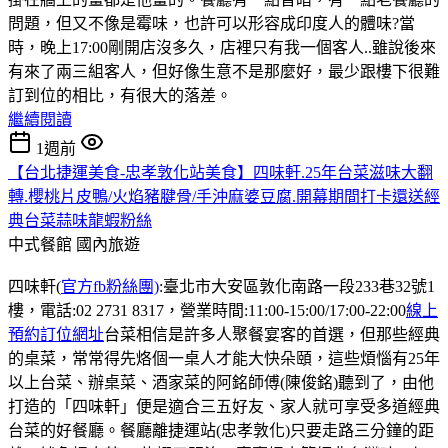
問題，但又不像是霉味，也許可以形容成印度人的體味?當
時，晚上17:00剛開店沒多久，店裡只有我一個客人..雖說後來
有來了兩三組客人，但好像生意不是那麼好，最少跟樓下很難
訂到位的相比，有很大的落差。
繼續閱讀
1週前
【台北捷運美食-忠孝敦化站美食】四味軒.25年台菜滋味大翻
轉.櫻桃片皮鴨/火焰豬腱骨/手沖麻婆豆腐.開幕期間打卡還送經
典台菜蒜味龍蝦粉絲
中式餐館
國內旅遊
四味軒(
官方fb粉絲團)
:臺北市大安區敦化南路一段233巷32號1
樓，電話:02 2731 8317，營業時間:11:00-15:00/17:00-22:00
線上
預約訂位網址
台菜相信是許多人聚餐宴客的首選，但那些經典
的桌菜，常常得先烙個一桌人才能大快朵頤，這些煩惱有25年
以上台菜、辦桌菜、酒家菜的阿銘師傅(陳俊銘)聽到了，由他
打造的「四味軒」便是適合三五好友、家人就可享受多道經典
台菜的好餐廳。餐廳離捷運站(忠孝敦化)只要走路三分鐘的距