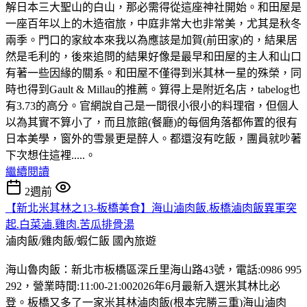
解日本三大聖山的白山，那必需得從這座神社開始。和田屋是
一座百年以上的木造宿旅，中庭非常大也非常美，尤其是秋冬
兩季。門口的家紋本來我以為應該是加賀(前田家)的，結果居
然是毛利的，後來追問的結果好像是最早和田屋的主人和山口
有著一些因緣的關系。和田屋不僅得到米其林一星的殊榮，同
時也得到Gault & Millau的推薦。算得上是附近名店，tabelog也
有3.73的高分。官網說自己是一間很小很小的料理宿，但個人
以為其實不算小了，而且旅館(餐廳)的每個角落都佈置的很有
日本美學，窗外的雪景更是醉人。都還沒有吃飯，團員就吵著
下次想住這裡.....。
繼續閱讀
2週前
【新北米其林之13-板橋美食】海山滷肉飯.板橋滷肉飯異軍突
起.白菜滷.雞肉.苦瓜排骨湯
滷肉飯/雞肉飯/蝦仁飯
國內旅遊
海山魯肉飯：新北市板橋區深丘里海山路43號，電話:0986 995
292，營業時間:11:00-21:002026年6月最新入選米其林比必
登。板橋又多了一家米其林滷肉飯(根本完勝三重)海山滷肉