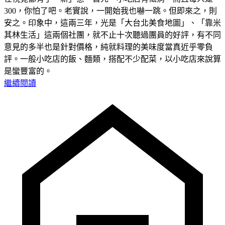
300，你怕了吧。老實說，一開始我也嚇一跳。但即來之，則
安之。印象中，這兩三年，光是「大台北美食地圖」、「靠米
其林生活」這兩個社團，就不止十次聽過團員的好評，有不同
意見的多半也是針對價格，純就料理的美味度當真近乎零負
評。一般小吃店的飯、麵類，搭配不少配菜，以小吃店來說算
是蠻豐富的。
繼續閱讀