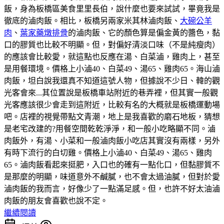
飯，身為板橋區美食里里長伯，說什麼也要來試試，畢竟我是
徹底的滷肉飯。相比，板橋另兩家米其林滷肉飯、
大碗公羊
肉
、
葉家藥燉排骨
的滷肉飯、它的顏色算是偏金黃的醬色，黏
口的膠質也比較不明顯。但，對偏好清淡口味（不是純瘦肉）
的應該會比較愛，就這點也反應在湯、白菜滷，雞肉上，甚至
是用餐環境。價格上小滷40、白菜49、湯65、雞肉65。海山滷
肉飯，坦白說我還真不知道這號人物，但據說不少日、韓的觀
光客會來...其位置說是板橋車站附近的巷弄裡，但其實一般觀
光客應該很少會走到這附近，比較有名的大概就是板橋運動場
吧。店裡的視覺帶點文青潮，地上是我喜歡的磨石地板，猜想
是老宅改建的?用餐空間乾乾淨淨，和一般小吃略顯不同。滷
肉飯外，有湯、小菜和一般滷肉飯小吃店其實沒有兩樣，另外
有時下流行的白切雞。價格上小滷40、白菜49、湯65、雞肉
65。滷肉飯看起來挺肥，入口也的確有一點化口，但黏膠質不
是那麼的明顯，味道意外不鹹膩，也不會太過油膩，但對於愛
滷肉飯的我而言，好像少了一點滿足感。但，也許不好太油滷
肉飯的朋友會喜歡也說不定。
繼續閱讀