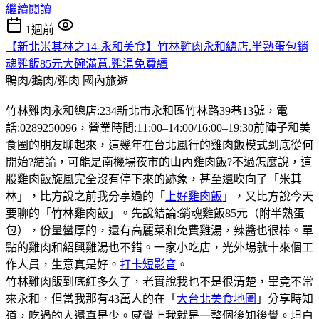
繼續閱讀
1週前
【新北米其林之14-永和美食】竹林雞肉永和總店.半熟蛋包銷
魂雞飯85元大碗滿意.雞湯免費續
鴨肉/鵝肉/雞肉
國內旅遊
竹林雞肉永和總店:234新北市永和區竹林路39巷13號，電
話:0289250096，營業時間:11:00–14:00/16:00–19:30前陣子和美
食圈的朋友聊起來，這幾年在台北風行的雞肉飯模式到底從何
開始?結論，可能是南機場夜市的山內雞肉飯?不過怎麼說，這
股雞肉飯旋風完全沒有停下來的跡象，甚至還吹向了「米其
林」，比方說之前我分享過的「
上好雞肉飯
」，又比方說今天
要聊的「竹林雞肉飯」。先說結論:銷魂雞飯85元（附半熟蛋
包），份量蠻厚的，還有高麗菜和免費雞湯，辣醬也很棒。單
點的雞肉和紹興雞湯也不錯。一家小吃店，光外場就十來個工
作人員，生意真是好。
打卡短影音
。
竹林雞肉飯到底紅多久了，老實說我也不是很清楚，畢竟不常
來永和，但當我那有43萬人的在「
大台北美食地圖
」分享時知
道，吃過的人還真是少。感覺上我就是一整個後知後覺。坦白