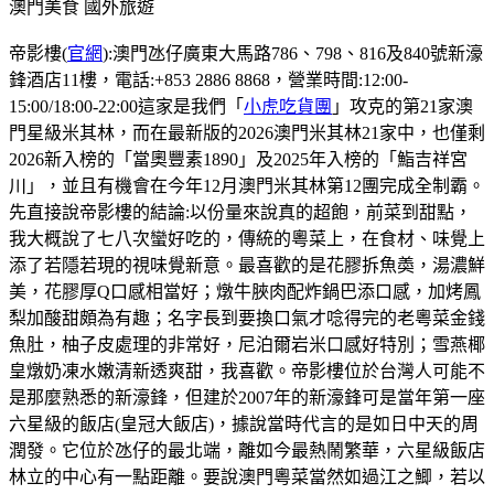
澳門美食
國外旅遊
帝影樓(
官網
):澳門氹仔廣東大馬路786、798、816及840號新濠
鋒酒店11樓，電話:+853 2886 8868，營業時間:12:00-
15:00/18:00-22:00這家是我們「
小虎吃貨團
」攻克的第21家澳
門星級米其林，而在最新版的2026澳門米其林21家中，也僅剩
2026新入榜的「當奧豐素1890」及2025年入榜的「鮨吉祥宮
川」，並且有機會在今年12月澳門米其林第12團完成全制霸。
先直接說帝影樓的結論:以份量來說真的超飽，前菜到甜點，
我大概說了七八次蠻好吃的，傳統的粵菜上，在食材、味覺上
添了若隱若現的視味覺新意。最喜歡的是花膠拆魚𡙡，湯濃鮮
美，花膠厚Q口感相當好；燉牛脥肉配炸鍋巴添口感，加烤鳳
梨加酸甜頗為有趣；名字長到要換口氣才唸得完的老粵菜金錢
魚肚，柚子皮處理的非常好，尼泊爾岩米口感好特別；雪燕椰
皇燉奶凍水嫩清新透爽甜，我喜歡。帝影樓位於台灣人可能不
是那麼熟悉的新濠鋒，但建於2007年的新濠鋒可是當年第一座
六星級的飯店(皇冠大飯店)，據說當時代言的是如日中天的周
潤發。它位於氹仔的最北端，離如今最熱鬧繁華，六星級飯店
林立的中心有一點距離。要說澳門粵菜當然如過江之鯽，若以