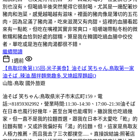
別也沒有，但喝過半後突然覺得它很耐喝，尤其是一邊配著炒
豬肉和泡菜，感覺越喝越有滋味，裡面的豬肉像是薄切的五花
肉，因為足滿了豬肉湯，吃來滋潤又有肉甜。這裡的血腸看起
來有一點乾，但吃在嘴裡其實非常爽口，咀嚼端帶點冬粉的微
軟糯和豬血恰到好處的甜糯，算是我在韓國吃過血腸中佼佼
者，單吃或是泡在豬肉湯都很不錯。
繼續閱讀
1週前
【鳥取印象第135回-米子美食】油そば 笑ちゃん.鳥取第一家
油そば .辣油.醋拌麵樂趣多.叉燒超厚麵超Q
山陰-鳥取
國外旅遊
油そば 笑ちゃん:鳥取県米子市末広町159，電
話:+81859302992，營業時間:11:30–14:30、17:00–21:30油そば
在日本也風行好幾年，甚至台灣也能嚐到，雖說我也吃過幾
家，但一直不是我的拉麵首選，跟我在日本不太愛吃「乾」的
拉麵有關，又或許我偏好有「湯」的拉麵。但，這家是鳥取友
人極力推薦，而且我去了三次都撲空.....。直接說結論:照著店