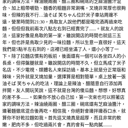
家的調味方法，辣油繞兩圈、醋三圈和碗底的芝麻油醬汁混
合、加上粗帶嚼勁、麵香的粗麵非常涮嘴，叉燒非常厚也很夠
味，但辣的我不行…油そば 笑ちゃん位於米子車站周邊不
遠，營業時間到21:30，鳥取友人說他們都是喝完酒再過來吃
麵，但但但我前兩次八點左右到已經賣完了......。就友人的說
法，這家好像是鳥取的第一家，雖說開店的時間也就這三五
年，但也許是鳥取少見的一味拉麵，所以生意一直很好。這天
我們是5點半左右到的，店裡已經坐滿了人，還小小等了一
下。除了拉麵店慣有的板前，後面還有一個可以各坐四人的小
長桌，但得盤腿就是。雖說開店的時間不久，但立馬成了米子
名店，不少電視、媒體名人來採訪過。基本上就是分正常版和
辣味，另外就是叉燒加量，選擇算是相對簡單。桌上放著一張
油そば 笑ちゃん的吃法，理論上是辣油、醋隨意自行添加再
拌開，友人開玩笑說，這不就是台灣的傻瓜麵。想想，好想真
的差不多.......。如果你不放心自己加，第一次來也可以照著店
家的調味方法，辣油繞兩圈、醋三圈，碗底還有芝麻油醬汁，
連著麵徹底混合後再吃。相信我，你絕對會邊拌邊吞口水，就
算你不好乾拉麵如我。首先這叉燒真是超厚，而且非常的軟
嫩，肥肉不多，但吃過兩片會，真的會有一點肉膩........