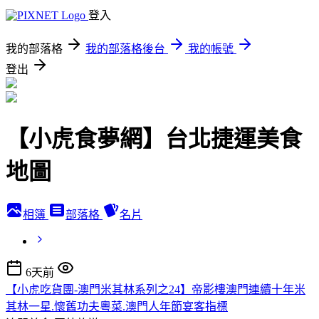
登入
我的部落格
我的部落格後台
我的帳號
登出
【小虎食夢網】台北捷運美食
地圖
相簿
部落格
名片
6天前
【小虎吃貨團-澳門米其林系列之24】帝影樓澳門連續十年米
其林一星.懷舊功夫粵菜.澳門人年節宴客指標