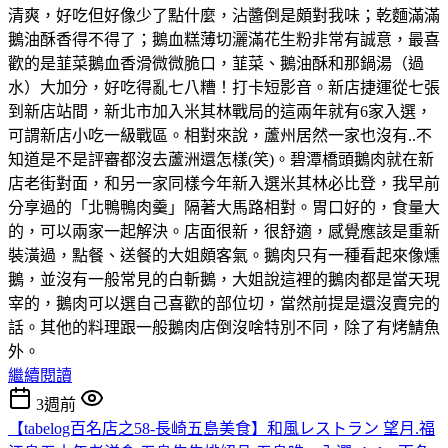
清爽，好吃但好像少了點什麼，沾醬倒是頗對我味；乾麵滿滿
鵝油酥香得不得了；鵝血糕薄切灑滿花生粉非常有誠意，最喜
歡的是韮菜鵝血香滑微微脆口，韮菜、鵝油酥和那鍋湯（過
水）大加分，好吃得亂七八糟！打卡短影音。新店捷運從七張
到新店站間，新北市加入米其林戰局的這兩年就有6家入選，
可謂新店小吃一級戰區。相對來說，蘆州居然一家也沒有..不
知道是不是評審都沒去蘆洲還怎樣(笑)。碧潭橋頭鵝肉就在新
店老街對面，和另一家同樣今年新入選米其林必比登，我早前
分享過的「北鴨鴨肉羹」隔著大馬路相對。胃口好的，食量大
的，可以兩家一起解決。店面很新，很舒適，感覺應該是重新
裝潢過，點餐、送餐的大姐頗客氣。鵝肉只有一種看起來像燻
鵝，並沒有一般常見的白斬鵝，大姐說這裡的鵝肉都是當天現
宰的，鵝肉可以選自己喜歡的部位切，當然前提是還沒賣完的
話。其他的料理跟一般鵝肉店倒沒啥特別不同，除了有烤鯖魚
外。
繼續閱讀
3週前
【tabelog百名店之58-長崎五島美食】和風レストラン 望月.福