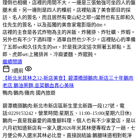
理倒也相櫬，店裡的用間不大，一邊是三張勉強可坐四人的盤
腿木桌，另一邊則是四人的檯前。店裡貼滿了美食節目的採
訪、名人的簽名，而且居然有東山紀之耶=)當然也有五郎和久
住先生的簽名，以及孤獨的美食家電影版的dm。
店裡的主食是各式炸物為主的丼飯，炸豬排、炸牡蠣、炸蝦。
另外也有不少下酒料理。酒單自然也少不少。店裡貼心的準備
了五郎set和久住先生的set，於是我決定這次照著五郎點。五
郎、虎郎set:上豬排丼、冷麻婆麵、炸餛飩。
繼續閱讀
3週前
【新北米其林之12-新店美食】碧潭橋頭鵝肉.新店三十年鵝肉
老店.鵝油蔥麵.韭菜鵝血真心美味
鴨肉/鵝肉/雞肉
國內旅遊
碧潭橋頭鵝肉:新北市新店區新生里北新路一段127號，電
話:0229153242，營業時間:星期五、11:00–15:00(星期六日休)
鵝肉一直是我最愛的兩隻腳料理，個人也有不少家愛店，是以
六月初知道新店有一家入選2026年米其林便專程去了一趟，七
月便公佈入選米其林必比登。直接說結論:鵝腿味道相對乾淨