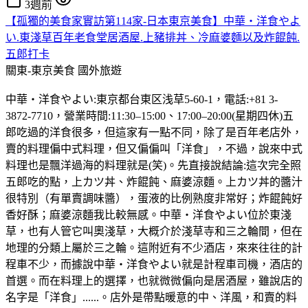
3週前
【孤獨的美食家實訪第114家-日本東京美食】中華・洋食やよ
い.東淺草百年老食堂居酒屋.上豬排丼、冷麻婆麵以及炸餛飩.
五郎打卡
關東-東京美食
國外旅遊
中華・洋食やよい:東京都台東区浅草5-60-1，電話:+81 3-
3872-7710，營業時間:11:30–15:00、17:00–20:00(星期四休)五
郎吃過的洋食很多，但這家有一點不同，除了是百年老店外，
賣的料理偏中式料理，但又偏偏叫「洋食」，不過，說來中式
料理也是飄洋過海的料理就是(笑)。先直接說結論:這次完全照
五郎吃的點，上カツ丼、炸餛飩、麻婆涼麵。上カツ丼的醬汁
很特別（有單賣調味醬），蛋液的比例熟度非常好；炸餛飩好
香好酥；麻婆涼麵我比較無感。中華・洋食やよい位於東淺
草，也有人管它叫奧淺草，大概介於淺草寺和三之輪間，但在
地理的分類上屬於三之輪。這附近有不少酒店，來來往往的計
程車不少，而據說中華・洋食やよい就是計程車司機，酒店的
首選。而在料理上的選擇，也就微微偏向是居酒屋，雖說店的
名字是「洋食」......。店外是帶點暖意的中、洋風，和賣的料