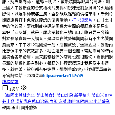
離，魷魚螺肉蒜、 龍蝦三明治、蜜棗煨肉等經典台灣味，加
上國人中餐最愛的台式櫻桃片皮鴨和視味覺創意滿滿的火焰豬
腱骨，以及手沖麻婆豆腐，全都能以輕鬆的價格享用，新開幕
期間還有打卡免費送龍蝦的優惠活動。
打卡短影片
。在寸土寸
金的信義區，要找到離捷運站周邊大空間的餐廳真不是易事，
幸好「四味軒」就是，離忠孝敦化三號出口走路只要三分鐘，
對於長輩真是一大福音。是以還在試營運期間就有不少老饕聞
風而來，中午才12點剛過一刻，店裡就幾乎坐無虛席。餐廳內
比想像中來的寬敝許多，裡面還有一個包廂。帶點潮意的時尚
風適合各年齡層，當天服務我們的店員也都很親切，看他們對
長輩的點餐也很有耐心。餐廳的料理選擇遠比我想像中多得
多，就連茶、飲料都有好幾頁，翻到手軟(笑)。詳細菜單請參
考官網連結。2026菜單
https://reurl.cc/1l4W49
繼續閱讀
1週前
【韓國米其林之11-釜山美食】釜山灶房 新平總店.釜山米其林
必比登.濃郁乳白豬肉湯飯.血腸.泡菜.咖啡無限續.24小時營業
韓國-釜山
國外旅遊