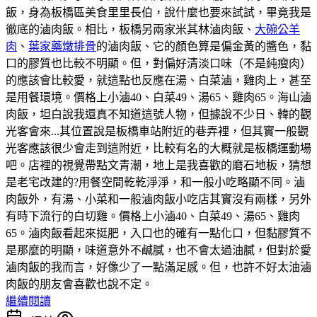
飯，身為板橋區美食里里長伯，說什麼也要來試試，畢竟我是
徹底的滷肉飯。相比，板橋另兩家米其林滷肉飯、
大碗公羊
肉
、
葉家藥燉排骨
的滷肉飯、它的顏色算是偏金黃的醬色，黏
口的膠質也比較不明顯。但，對偏好清淡口味（不是純瘦肉）
的應該會比較愛，就這點也反應在湯、白菜滷，雞肉上，甚至
是用餐環境。價格上小滷40、白菜49、湯65、雞肉65。海山滷
肉飯，坦白說我還真不知道這號人物，但據說不少日、韓的觀
光客會來...其位置說是板橋車站附近的巷弄裡，但其實一般觀
光客應該很少會走到這附近，比較有名的大概就是板橋運動場
吧。店裡的視覺帶點文青潮，地上是我喜歡的磨石地板，猜想
是老宅改建的?用餐空間乾乾淨淨，和一般小吃略顯不同。滷
肉飯外，有湯、小菜和一般滷肉飯小吃店其實沒有兩樣，另外
有時下流行的白切雞。價格上小滷40、白菜49、湯65、雞肉
65。滷肉飯看起來挺肥，入口也的確有一點化口，但黏膠質不
是那麼的明顯，味道意外不鹹膩，也不會太過油膩，但對於愛
滷肉飯的我而言，好像少了一點滿足感。但，也許不好太油滷
肉飯的朋友會喜歡也說不定。
繼續閱讀