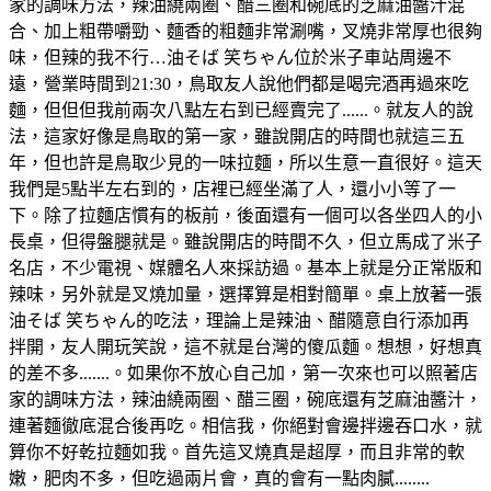
家的調味方法，辣油繞兩圈、醋三圈和碗底的芝麻油醬汁混
合、加上粗帶嚼勁、麵香的粗麵非常涮嘴，叉燒非常厚也很夠
味，但辣的我不行…油そば 笑ちゃん位於米子車站周邊不
遠，營業時間到21:30，鳥取友人說他們都是喝完酒再過來吃
麵，但但但我前兩次八點左右到已經賣完了......。就友人的說
法，這家好像是鳥取的第一家，雖說開店的時間也就這三五
年，但也許是鳥取少見的一味拉麵，所以生意一直很好。這天
我們是5點半左右到的，店裡已經坐滿了人，還小小等了一
下。除了拉麵店慣有的板前，後面還有一個可以各坐四人的小
長桌，但得盤腿就是。雖說開店的時間不久，但立馬成了米子
名店，不少電視、媒體名人來採訪過。基本上就是分正常版和
辣味，另外就是叉燒加量，選擇算是相對簡單。桌上放著一張
油そば 笑ちゃん的吃法，理論上是辣油、醋隨意自行添加再
拌開，友人開玩笑說，這不就是台灣的傻瓜麵。想想，好想真
的差不多.......。如果你不放心自己加，第一次來也可以照著店
家的調味方法，辣油繞兩圈、醋三圈，碗底還有芝麻油醬汁，
連著麵徹底混合後再吃。相信我，你絕對會邊拌邊吞口水，就
算你不好乾拉麵如我。首先這叉燒真是超厚，而且非常的軟
嫩，肥肉不多，但吃過兩片會，真的會有一點肉膩........