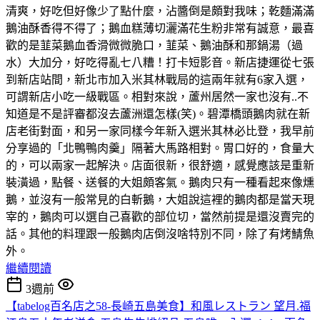
清爽，好吃但好像少了點什麼，沾醬倒是頗對我味；乾麵滿滿
鵝油酥香得不得了；鵝血糕薄切灑滿花生粉非常有誠意，最喜
歡的是韮菜鵝血香滑微微脆口，韮菜、鵝油酥和那鍋湯（過
水）大加分，好吃得亂七八糟！打卡短影音。新店捷運從七張
到新店站間，新北市加入米其林戰局的這兩年就有6家入選，
可謂新店小吃一級戰區。相對來說，蘆州居然一家也沒有..不
知道是不是評審都沒去蘆洲還怎樣(笑)。碧潭橋頭鵝肉就在新
店老街對面，和另一家同樣今年新入選米其林必比登，我早前
分享過的「北鴨鴨肉羹」隔著大馬路相對。胃口好的，食量大
的，可以兩家一起解決。店面很新，很舒適，感覺應該是重新
裝潢過，點餐、送餐的大姐頗客氣。鵝肉只有一種看起來像燻
鵝，並沒有一般常見的白斬鵝，大姐說這裡的鵝肉都是當天現
宰的，鵝肉可以選自己喜歡的部位切，當然前提是還沒賣完的
話。其他的料理跟一般鵝肉店倒沒啥特別不同，除了有烤鯖魚
外。
繼續閱讀
3週前
【tabelog百名店之58-長崎五島美食】和風レストラン 望月.福