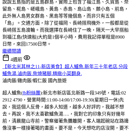
說說五島指的是五島群島，實際上包含了福江島、久賀島、奈
留島、椛島、嵯峨島、黃島、赤島、島山島、蕨小島、前島，
此外無人島男女群島、黑島等等幾個島，而非只有五個
「島」。交通方面，除了從福岡、長崎搭飛機外，一般都是從
長崎搭五島渡輪。而我選擇在長崎住了一晚，隔天一大早搭船
到福江島(快速船)大約是1個半小時，費用我記得單程是8900
日幣，來回17500日幣。
繼續閱讀
4週前
【新北米其林之11-新店美食】超人鱸魚.新年三十年老店.分段
鱸魚湯.滷肉飯.柴燒豬腳.精緻小菜翻身.
滷肉飯/雞肉飯/蝦仁飯
國內旅遊
超人鱸魚(
fb粉絲團
):新北市新店區北新路一段349號，電話:02
2912 4790，營業時間:11:00-14:00/17:00-19:30(星期日一休)先
說，我這個人反骨，越多人知道，越多人好評的，我越不想
去。再說，我不太喜歡鱸魚湯….，我對它的印象只有好幾年
前，清晨龍山寺前，警察催著魚攤離開，客人端起碗站在路邊
像沒事一樣接著喝的畫面。要不是，今天想吃的店沒開，要不