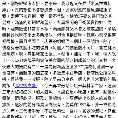
是，剛好經過沒人排，要不是，我最近又在弄「米其林資料
庫」，真的想也不會想進去。但，這家現煮的鱸魚湯喝服了
我，即便下次看到，我一樣不會點。結論:這碗久熬再熬的魚
湯鮮、滿滿的蛤蜊鮮和薑𢇃、九層塔間的平衡著實微妙。同
時，滷肉飯也非常有水準、滿滿膠質又不會太鹹或甜膩，柴燒
豬腳雖說吃不出太多柴燒味、但也堪稱好吃，就連小菜埾果南
都很棒。而且啊而且，店裡的姐姐們一個比一個親切。除了，
價格有著跳脫小吃的偏貴（每個人的價值觀不同），實在挑不
出毛病。啊，真離我家太遠…。然後，補充一下，我一個人吃
了660元XD幾陣子和幾位美食圈的朋友聊起新北的米其林，大
伙最大的疑問有二，一是為何新店這麼多?二是為何蘆洲一家
也沒有。而新店的四五家，多數集中在新店、新店區公所站周
邊，且待我一一收服。除了早前分享過，個人也非常喜歡的鴨
肉飯「
北鴨鴨肉羹
」，今天再來分站新店米其林第二家，這兩
三年大紅特紅的「超人鱸魚」。說它是小吃店，但有一點像小
餐館，環境乾淨、服務非常親切，一反傳統小吃給人的感覺。
據說，這家的前身是賣滷肉飯有，約莫在1997年，算一算也將
近30年。二代接手後，不管是料理、食材、餐飲的流程，甚至
在視覺都有了「新」意。首先，小吃店有低消，而且每人是