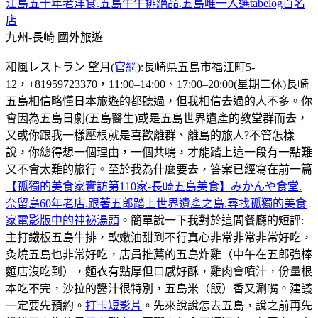
江島五十年老洋食.五島牛牛排絕品.五島唯一入選tabelog百名
店
九州-長崎
國外旅遊
和風レストラン 望月(
官網
):長崎県五島市福江町5-
12，+81959723370，11:00–14:00、17:00–20:00(星期二休)長崎
五島相信略懂日本旅遊的都聽過，但我相信去過的人不多。你
會因為五島日劇(五島醫生)或是五島世界遺產的教堂群而去，
又或你跟我一樣壓根就是喜歡離群、離島的旅人?不管怎樣
說，你總得想一個理由，一個共鳴，才能踏上這一段有一點難
又不會太難的旅行。至於我為什麼要去，答案已經寫在前一篇
【孤獨的美食家實訪第110家-長崎五島美食】みかんや食堂.
奈留島60年老店.跟著五郎踏上世界遺產之島.尋找孤獨的美食
家電影版中的神祕湯頭
。簡單說一下我對於這間餐廳的短評:
主打鐵板五島牛排，軟嫩油甜到不行真心非常非常非常好吃，
灸燒五島也非常好吃，店員推薦的五島炸雞（中午在五郎強棒
麵店沒吃到），麵衣有點厚但口感好酥，雞肉會噴汁，份量根
本吃不完，沙拉的醬汁很特別，五島米（飯）香又涮嘴。建議
一定要先預約。
打卡短影片
。先來說說怎去五島，說之前再先