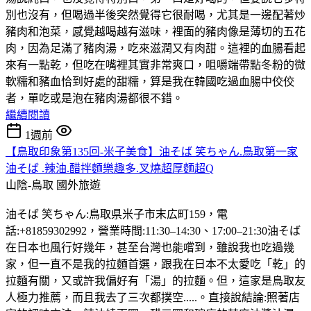
別也沒有，但喝過半後突然覺得它很耐喝，尤其是一邊配著炒
豬肉和泡菜，感覺越喝越有滋味，裡面的豬肉像是薄切的五花
肉，因為足滿了豬肉湯，吃來滋潤又有肉甜。這裡的血腸看起
來有一點乾，但吃在嘴裡其實非常爽口，咀嚼端帶點冬粉的微
軟糯和豬血恰到好處的甜糯，算是我在韓國吃過血腸中佼佼
者，單吃或是泡在豬肉湯都很不錯。
繼續閱讀
1週前
【鳥取印象第135回-米子美食】油そば 笑ちゃん.鳥取第一家
油そば .辣油.醋拌麵樂趣多.叉燒超厚麵超Q
山陰-鳥取
國外旅遊
油そば 笑ちゃん:鳥取県米子市末広町159，電
話:+81859302992，營業時間:11:30–14:30、17:00–21:30油そば
在日本也風行好幾年，甚至台灣也能嚐到，雖說我也吃過幾
家，但一直不是我的拉麵首選，跟我在日本不太愛吃「乾」的
拉麵有關，又或許我偏好有「湯」的拉麵。但，這家是鳥取友
人極力推薦，而且我去了三次都撲空.....。直接說結論:照著店