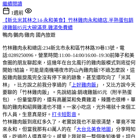
繼續閱讀
1週前
【新北米其林之14-永和美食】竹林雞肉永和總店.半熟蛋包銷
魂雞飯85元大碗滿意.雞湯免費續
鴨肉/鵝肉/雞肉
國內旅遊
竹林雞肉永和總店:234新北市永和區竹林路39巷13號，電
話:0289250096，營業時間:11:00–14:00/16:00–19:30前陣子和美
食圈的朋友聊起來，這幾年在台北風行的雞肉飯模式到底從何
開始?結論，可能是南機場夜市的山內雞肉飯?不過怎麼說，這
股雞肉飯旋風完全沒有停下來的跡象，甚至還吹向了「米其
林」，比方說之前我分享過的「
上好雞肉飯
」，又比方說今天
要聊的「竹林雞肉飯」。先說結論:銷魂雞飯85元（附半熟蛋
包），份量蠻厚的，還有高麗菜和免費雞湯，辣醬也很棒。單
點的雞肉和紹興雞湯也不錯。一家小吃店，光外場就十來個工
作人員，生意真是好。
打卡短影音
。
竹林雞肉飯到底紅多久了，老實說我也不是很清楚，畢竟不常
來永和，但當我那有43萬人的在「
大台北美食地圖
」分享時知
道，吃過的人還真是少。感覺上我就是一整個後知後覺。坦白