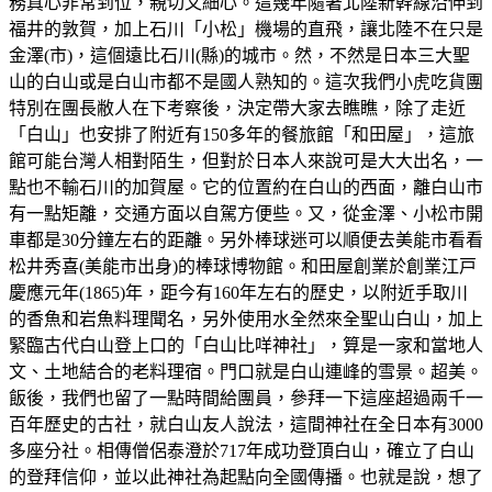
務真心非常到位，親切又細心。這幾年隨著北陸新幹線沿伸到
福井的敦賀，加上石川「小松」機場的直飛，讓北陸不在只是
金澤(市)，這個遠比石川(縣)的城市。然，不然是日本三大聖
山的白山或是白山市都不是國人熟知的。這次我們小虎吃貨團
特別在團長敝人在下考察後，決定帶大家去瞧瞧，除了走近
「白山」也安排了附近有150多年的餐旅館「和田屋」，這旅
館可能台灣人相對陌生，但對於日本人來說可是大大出名，一
點也不輸石川的加賀屋。它的位置約在白山的西面，離白山市
有一點矩離，交通方面以自駕方便些。又，從金澤、小松市開
車都是30分鐘左右的距離。另外棒球迷可以順便去美能市看看
松井秀喜(美能市出身)的棒球博物館。和田屋創業於創業江戸
慶應元年(1865)年，距今有160年左右的歷史，以附近手取川
的香魚和岩魚料理聞名，另外使用水全然來全聖山白山，加上
緊臨古代白山登上口的「白山比咩神社」，算是一家和當地人
文、土地結合的老料理宿。門口就是白山連峰的雪景。超美。
飯後，我們也留了一點時間給團員，參拜一下這座超過兩千一
百年歷史的古社，就白山友人說法，這間神社在全日本有3000
多座分社。相傳僧侶泰澄於717年成功登頂白山，確立了白山
的登拜信仰，並以此神社為起點向全國傳播。也就是說，想了