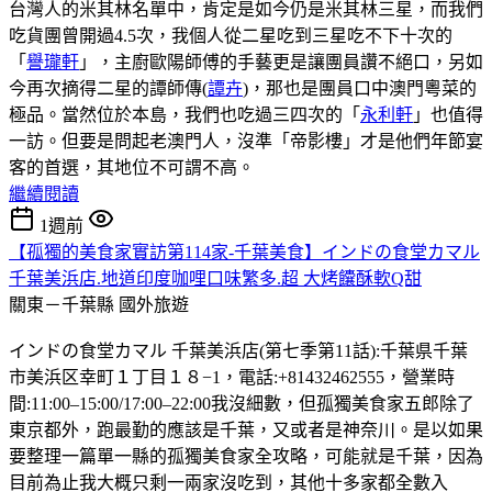
台灣人的米其林名單中，肯定是如今仍是米其林三星，而我們
吃貨團曾開過4.5次，我個人從二星吃到三星吃不下十次的
「
譽瓏軒
」，主廚歐陽師傅的手藝更是讓團員讚不絕口，另如
今再次摘得二星的譚師傳(
譚卉
)，那也是團員口中澳門粵菜的
極品。當然位於本島，我們也吃過三四次的「
永利軒
」也值得
一訪。但要是問起老澳門人，沒準「帝影樓」才是他們年節宴
客的首選，其地位不可謂不高。
繼續閱讀
1週前
【孤獨的美食家實訪第114家-千葉美食】インドの食堂カマル
千葉美浜店.地道印度咖哩口味繁多.超 大烤饢酥軟Q甜
關東－千葉縣
國外旅遊
インドの食堂カマル 千葉美浜店(第七季第11話):千葉県千葉
市美浜区幸町１丁目１８−1，電話:+81432462555，營業時
間:11:00–15:00/17:00–22:00我沒細數，但孤獨美食家五郎除了
東京都外，跑最勤的應該是千葉，又或者是神奈川。是以如果
要整理一篇單一縣的孤獨美食家全攻略，可能就是千葉，因為
目前為止我大概只剩一兩家沒吃到，其他十多家都全數入