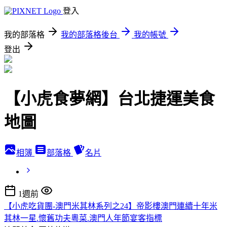
登入
我的部落格
我的部落格後台
我的帳號
登出
【小虎食夢網】台北捷運美食
地圖
相簿
部落格
名片
1週前
【小虎吃貨團-澳門米其林系列之24】帝影樓澳門連續十年米
其林一星.懷舊功夫粵菜.澳門人年節宴客指標