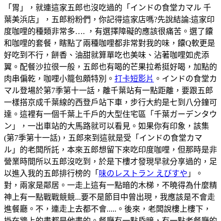
「胃」，就連這家五郎也沒吃過的「インドの食堂カマル 千
葉美浜店」，五郎粉粉們，你記得這家店嗎?先說結論:這家印
度咖哩的種類非常多…. ，有選擇障礙的應該很痛苦。選了饢
和咖哩的套餐，瞎點了兩種咖哩都非常對我的味，饢Q軟更是
好吃到不行，餅香、油甜就算單吃也美味、沾著咖哩如虎添
翼。配餐沙拉很一般，五郎也有喝的芒果拉希挺好喝，加點的
肉串偏乾，咖哩小籠包頗特別。
打卡短影片
。インドの食堂カ
マル登場於第7季第十一話，離千葉站有一點距離，要跟五郎
一樣搭京成千葉線的西登戶站下車，步行大約是七到八分鐘可
達。這裡有一個千葉上千戶的大型住宅區「千葉ガーデンタウ
ン」，一出車站的大馬路就可以看見。如果你有印象，該集
(第7季第十一話)，五郎來到這就是受「インドの食堂カマ
ル」的老闆所託，本來五郎想留下來吃印度咖哩，但那時是非
營業時間所以五郎沒吃到，於是下樓才發現早就分享過的，足
以進入我的五郎排行榜的「
味のレストラン えびすや
」。
對，兩家是鄰居。一走上這有一點暗的木梯，不曉得為什麼精
神上有一點戰戰競競...要不是節目中曾出現，我應該是不會走
進餐廳。不，連走上去都不會.....。後來，老闆說樓上樓下，
掛在牆上的畫都是他畫的。餐廳有一點昏暗，有一點老餐廳的