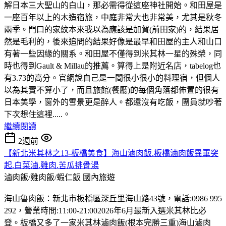
解日本三大聖山的白山，那必需得從這座神社開始。和田屋是
一座百年以上的木造宿旅，中庭非常大也非常美，尤其是秋冬
兩季。門口的家紋本來我以為應該是加賀(前田家)的，結果居
然是毛利的，後來追問的結果好像是最早和田屋的主人和山口
有著一些因緣的關系。和田屋不僅得到米其林一星的殊榮，同
時也得到Gault & Millau的推薦。算得上是附近名店，tabelog也
有3.73的高分。官網說自己是一間很小很小的料理宿，但個人
以為其實不算小了，而且旅館(餐廳)的每個角落都佈置的很有
日本美學，窗外的雪景更是醉人。都還沒有吃飯，團員就吵著
下次想住這裡.....。
繼續閱讀
2週前
【新北米其林之13-板橋美食】海山滷肉飯.板橋滷肉飯異軍突
起.白菜滷.雞肉.苦瓜排骨湯
滷肉飯/雞肉飯/蝦仁飯
國內旅遊
海山魯肉飯：新北市板橋區深丘里海山路43號，電話:0986 995
292，營業時間:11:00-21:002026年6月最新入選米其林比必
登。板橋又多了一家米其林滷肉飯(根本完勝三重)海山滷肉