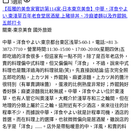
3週前
【孤獨的美食家實訪第114家-日本東京美食】中華・洋食やよ
い.東淺草百年老食堂居酒屋.上豬排丼、冷麻婆麵以及炸餛飩.
五郎打卡
關東-東京美食
國外旅遊
中華・洋食やよい:東京都台東区浅草5-60-1，電話:+81 3-
3872-7710，營業時間:11:30–15:00、17:00–20:00(星期四休)五
郎吃過的洋食很多，但這家有一點不同，除了是百年老店外，
賣的料理偏中式料理，但又偏偏叫「洋食」，不過，說來中式
料理也是飄洋過海的料理就是(笑)。先直接說結論:這次完全照
五郎吃的點，上カツ丼、炸餛飩、麻婆涼麵。上カツ丼的醬汁
很特別（有單賣調味醬），蛋液的比例熟度非常好；炸餛飩好
香好酥；麻婆涼麵我比較無感。中華・洋食やよい位於東淺
草，也有人管它叫奧淺草，大概介於淺草寺和三之輪間，但在
地理的分類上屬於三之輪。這附近有不少酒店，來來往往的計
程車不少，而據說中華・洋食やよい就是計程車司機，酒店的
首選。而在料理上的選擇，也就微微偏向是居酒屋，雖說店的
名字是「洋食」......。店外是帶點暖意的中、洋風，和賣的料