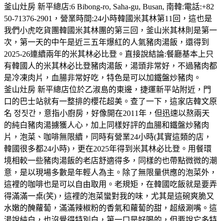
釜山灶房 新平總店:6 Bibong-ro, Saha-gu, Busan, 南韓:電話:+82
50-71376-2901，營業時間:24小時韓國米其林第11回，這也是
我們小虎吃貨團韓國米其林團的第三回，釜山米其林則是第一
次，第一天的中午是近三五年爆紅的人氣豬肉湯飯，還得到
2025-26連續兩年的米其林必比登。直接說結論:餐廳基本上只
有韓國人的米其林必比登豬肉湯飯，湯頭非常好，不過豬肉都
是冷凍肉片，血腸非常好吃，特色是可以加鐵盤炒豬肉。
釜山灶房 新平總店位於乙淑島的東邊，捷運新平站附近，門
口的巴士站就有一整排的櫻花超美。查了一下，這家店韓文原
名 정짓간，意指小廚房，好像開在2011年，但迅速以熬兩天
的純白豬肉湯擄獲人心，加上同樣好評的血腸和鐵盤炒豬肉
片，泡菜、咖啡無限續，同時有營業24小時(其實這類的店，
韓國很多都24小時)，更在2025年得到米其林必比登。用餐環
境相較一些豬肉湯飯的老店舒適得多，同樣的也帶點微微的潮
意，是以現場多數是年輕人為主。除了無限量供應的泡菜外，
這裡的咖啡也是可以自由取用。老規矩，在韓國吃飯就是要弄
得滿滿一桌(笑)，這裡的泡菜蠻對我的味，尤其是這碗爽脆又
水嫩的醃蘿蔔，滿滿辣椒粉的香氣和蘿蔔的甜，超級涮嘴。這
湯說純白，也沒覺得特別白，第一口是好喝的，但要說它多特