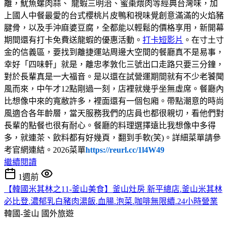
離，魷魚螺肉蒜、 龍蝦三明治、蜜棗煨肉等經典台灣味，加
上國人中餐最愛的台式櫻桃片皮鴨和視味覺創意滿滿的火焰豬
腱骨，以及手沖麻婆豆腐，全都能以輕鬆的價格享用，新開幕
期間還有打卡免費送龍蝦的優惠活動。
打卡短影片
。在寸土寸
金的信義區，要找到離捷運站周邊大空間的餐廳真不是易事，
幸好「四味軒」就是，離忠孝敦化三號出口走路只要三分鐘，
對於長輩真是一大福音。是以還在試營運期間就有不少老饕聞
風而來，中午才12點剛過一刻，店裡就幾乎坐無虛席。餐廳內
比想像中來的寬敝許多，裡面還有一個包廂。帶點潮意的時尚
風適合各年齡層，當天服務我們的店員也都很親切，看他們對
長輩的點餐也很有耐心。餐廳的料理選擇遠比我想像中多得
多，就連茶、飲料都有好幾頁，翻到手軟(笑)。詳細菜單請參
考官網連結。2026菜單
https://reurl.cc/1l4W49
繼續閱讀
1週前
【韓國米其林之11-釜山美食】釜山灶房 新平總店.釜山米其林
必比登.濃郁乳白豬肉湯飯.血腸.泡菜.咖啡無限續.24小時營業
韓國-釜山
國外旅遊