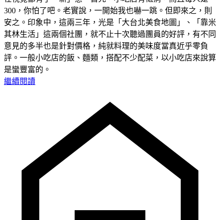
300，你怕了吧。老實說，一開始我也嚇一跳。但即來之，則
安之。印象中，這兩三年，光是「大台北美食地圖」、「靠米
其林生活」這兩個社團，就不止十次聽過團員的好評，有不同
意見的多半也是針對價格，純就料理的美味度當真近乎零負
評。一般小吃店的飯、麵類，搭配不少配菜，以小吃店來說算
是蠻豐富的。
繼續閱讀