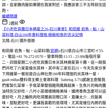
說，這家雞肉飯如果開在我家附近，我應該會三不五時就往這
跑。
繼續閱讀
2週前
【小虎吃貨團日本摘星之26-石川美食】和田屋 岩魚・鮎・山
菜料理.白山160年香料理宿.極緻和食的舌尖記憶
北陸-石川
國外旅遊
和田屋 岩魚・鮎・山菜料理(
官網
):石川県白山市三宮町イ55-
2，電話:+81 76-272-0570，營業時間:11:15 - 21:00(每個月第
二、四個星期二小虎吃貨團日本米其林摘星第十團，這一趟我
們共吃了六家星級米其林，其中有三家在石川，今天先來分享
下飛機第一餐就是白山神社旁160年料理宿的米其林一星、
gault millau雙料得主鄉土會席料理（tabelog 3.75)感謝主廚幫我
們客製化菜單，手寫菜單整個龍飛鳳舞超美，生魚片的梅肉醬
油特別又好吃，八吋小菜樣樣精緻美味，爐烤香魚怎麼可以這
麼好吃，月之輪熊肉吃得團員目瞪口呆，直嫌太少…炊飯美
味，甜點更好吃。更讓我喜歡的是環境，尤其是幾位內將的服