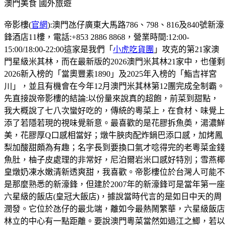
澳門美食
國外旅遊
帝影樓(
官網
):澳門氹仔廣東大馬路786、798、816及840號新濠
鋒酒店11樓，電話:+853 2886 8868，營業時間:12:00-
15:00/18:00-22:00這家是我們「
小虎吃貨團
」攻克的第21家澳
門星級米其林，而在最新版的2026澳門米其林21家中，也僅剩
2026新入榜的「當奧豐素1890」及2025年入榜的「鮨吉祥宮
川」，並且有機會在今年12月澳門米其林第12團完成全制霸。
先直接說帝影樓的結論:以份量來說真的超飽，前菜到甜點，
我大概說了七八次蠻好吃的，傳統的粵菜上，在食材、味覺上
添了若隱若現的視味覺新意。最喜歡的是花膠拆魚𡙡，湯濃鮮
美，花膠厚Q口感相當好；燉牛脥肉配炸鍋巴添口感，加烤鳳
梨加酸甜頗為有趣；名字長到要換口氣才唸得完的老粵菜金錢
魚肚，柚子皮處理的非常好，尼泊爾岩米口感好特別；雪燕椰
皇燉奶凍水嫩清新透爽甜，我喜歡。帝影樓位於台灣人可能不
是那麼熟悉的新濠鋒，但建於2007年的新濠鋒可是當年第一座
六星級的飯店(皇冠大飯店)，據說當時代言的是如日中天的周
潤發。它位於氹仔的最北端，離如今最熱鬧繁華，六星級飯店
林立的中心有一點距離。要說澳門粵菜當然如過江之鯽，若以