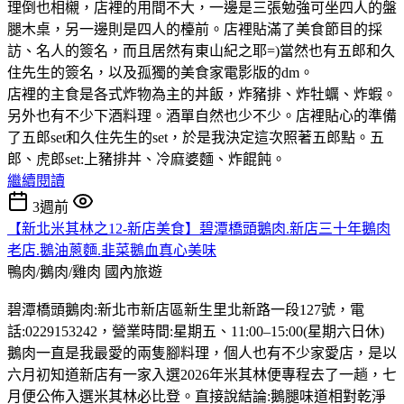
理倒也相櫬，店裡的用間不大，一邊是三張勉強可坐四人的盤
腿木桌，另一邊則是四人的檯前。店裡貼滿了美食節目的採
訪、名人的簽名，而且居然有東山紀之耶=)當然也有五郎和久
住先生的簽名，以及孤獨的美食家電影版的dm。
店裡的主食是各式炸物為主的丼飯，炸豬排、炸牡蠣、炸蝦。
另外也有不少下酒料理。酒單自然也少不少。店裡貼心的準備
了五郎set和久住先生的set，於是我決定這次照著五郎點。五
郎、虎郎set:上豬排丼、冷麻婆麵、炸餛飩。
繼續閱讀
3週前
【新北米其林之12-新店美食】碧潭橋頭鵝肉.新店三十年鵝肉
老店.鵝油蔥麵.韭菜鵝血真心美味
鴨肉/鵝肉/雞肉
國內旅遊
碧潭橋頭鵝肉:新北市新店區新生里北新路一段127號，電
話:0229153242，營業時間:星期五、11:00–15:00(星期六日休)
鵝肉一直是我最愛的兩隻腳料理，個人也有不少家愛店，是以
六月初知道新店有一家入選2026年米其林便專程去了一趟，七
月便公佈入選米其林必比登。直接說結論:鵝腿味道相對乾淨