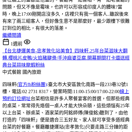
問題，但又不像是霉味，也許可以形容成印度人的體味?當
時，晚上17:00剛開店沒多久，店裡只有我一個客人..雖說後來
有來了兩三組客人，但好像生意不是那麼好，最少跟樓下很難
訂到位的相比，有很大的落差。
繼續閱讀
1週前
【台北捷運美食-忠孝敦化站美食】四味軒.25年台菜滋味大翻
轉.櫻桃片皮鴨/火焰豬腱骨/手沖麻婆豆腐.開幕期間打卡還送經
典台菜蒜味龍蝦粉絲
中式餐館
國內旅遊
四味軒(
官方fb粉絲團)
:臺北市大安區敦化南路一段233巷32號1
樓，電話:02 2731 8317，營業時間:11:00-15:00/17:00-22:00
線上
預約訂位網址
台菜相信是許多人聚餐宴客的首選，但那些經典
的桌菜，常常得先烙個一桌人才能大快朵頤，這些煩惱有25年
以上台菜、辦桌菜、酒家菜的阿銘師傅(陳俊銘)聽到了，由他
打造的「四味軒」便是適合三五好友、家人就可享受多道經典
台菜的好餐廳。餐廳離捷運站(忠孝敦化)只要走路三分鐘的距