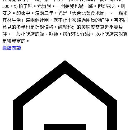
300，你怕了吧。老實說，一開始我也嚇一跳。但即來之，則
安之。印象中，這兩三年，光是「大台北美食地圖」、「靠米
其林生活」這兩個社團，就不止十次聽過團員的好評，有不同
意見的多半也是針對價格，純就料理的美味度當真近乎零負
評。一般小吃店的飯、麵類，搭配不少配菜，以小吃店來說算
是蠻豐富的。
繼續閱讀