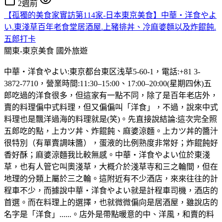
2週前
【孤獨的美食家實訪第114家-日本東京美食】中華・洋食やよ
い.東淺草百年老食堂居酒屋.上豬排丼、冷麻婆麵以及炸餛飩.
五郎打卡
關東-東京美食
國外旅遊
中華・洋食やよい:東京都台東区浅草5-60-1，電話:+81 3-
3872-7710，營業時間:11:30–15:00、17:00–20:00(星期四休)五
郎吃過的洋食很多，但這家有一點不同，除了是百年老店外，
賣的料理偏中式料理，但又偏偏叫「洋食」，不過，說來中式
料理也是飄洋過海的料理就是(笑)。先直接說結論:這次完全照
五郎吃的點，上カツ丼、炸餛飩、麻婆涼麵。上カツ丼的醬汁
很特別（有單賣調味醬），蛋液的比例熟度非常好；炸餛飩好
香好酥；麻婆涼麵我比較無感。中華・洋食やよい位於東淺
草，也有人管它叫奧淺草，大概介於淺草寺和三之輪間，但在
地理的分類上屬於三之輪。這附近有不少酒店，來來往往的計
程車不少，而據說中華・洋食やよい就是計程車司機，酒店的
首選。而在料理上的選擇，也就微微偏向是居酒屋，雖說店的
名字是「洋食」......。店外是帶點暖意的中、洋風，和賣的料