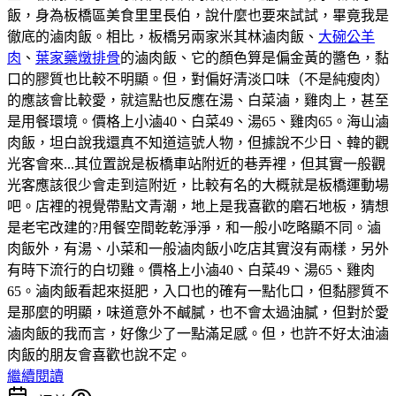
飯，身為板橋區美食里里長伯，說什麼也要來試試，畢竟我是
徹底的滷肉飯。相比，板橋另兩家米其林滷肉飯、
大碗公羊
肉
、
葉家藥燉排骨
的滷肉飯、它的顏色算是偏金黃的醬色，黏
口的膠質也比較不明顯。但，對偏好清淡口味（不是純瘦肉）
的應該會比較愛，就這點也反應在湯、白菜滷，雞肉上，甚至
是用餐環境。價格上小滷40、白菜49、湯65、雞肉65。海山滷
肉飯，坦白說我還真不知道這號人物，但據說不少日、韓的觀
光客會來...其位置說是板橋車站附近的巷弄裡，但其實一般觀
光客應該很少會走到這附近，比較有名的大概就是板橋運動場
吧。店裡的視覺帶點文青潮，地上是我喜歡的磨石地板，猜想
是老宅改建的?用餐空間乾乾淨淨，和一般小吃略顯不同。滷
肉飯外，有湯、小菜和一般滷肉飯小吃店其實沒有兩樣，另外
有時下流行的白切雞。價格上小滷40、白菜49、湯65、雞肉
65。滷肉飯看起來挺肥，入口也的確有一點化口，但黏膠質不
是那麼的明顯，味道意外不鹹膩，也不會太過油膩，但對於愛
滷肉飯的我而言，好像少了一點滿足感。但，也許不好太油滷
肉飯的朋友會喜歡也說不定。
繼續閱讀