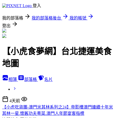
登入
我的部落格
我的部落格後台
我的帳號
登出
【小虎食夢網】台北捷運美食
地圖
相簿
部落格
名片
4天前
【小虎吃貨團-澳門米其林系列之24】帝影樓澳門連續十年米
其林一星.懷舊功夫粵菜.澳門人年節宴客指標