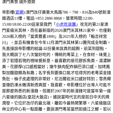
澳門美食
國外旅遊
帝影樓(
官網
):澳門氹仔廣東大馬路786、798、816及840號新濠
鋒酒店11樓，電話:+853 2886 8868，營業時間:12:00-
15:00/18:00-22:00這家是我們「
小虎吃貨團
」攻克的第21家澳
門星級米其林，而在最新版的2026澳門米其林21家中，也僅剩
2026新入榜的「當奧豐素1890」及2025年入榜的「鮨吉祥宮
川」，並且有機會在今年12月澳門米其林第12團完成全制霸。
先直接說帝影樓的結論:以份量來說真的超飽，前菜到甜點，
我大概說了七八次蠻好吃的，傳統的粵菜上，在食材、味覺上
添了若隱若現的視味覺新意。最喜歡的是花膠拆魚𡙡，湯濃鮮
美，花膠厚Q口感相當好；燉牛脥肉配炸鍋巴添口感，加烤鳳
梨加酸甜頗為有趣；名字長到要換口氣才唸得完的老粵菜金錢
魚肚，柚子皮處理的非常好，尼泊爾岩米口感好特別；雪燕椰
皇燉奶凍水嫩清新透爽甜，我喜歡。帝影樓位於台灣人可能不
是那麼熟悉的新濠鋒，但建於2007年的新濠鋒可是當年第一座
六星級的飯店(皇冠大飯店)，據說當時代言的是如日中天的周
潤發。它位於氹仔的最北端，離如今最熱鬧繁華，六星級飯店
林立的中心有一點距離。要說澳門粵菜當然如過江之鯽，若以