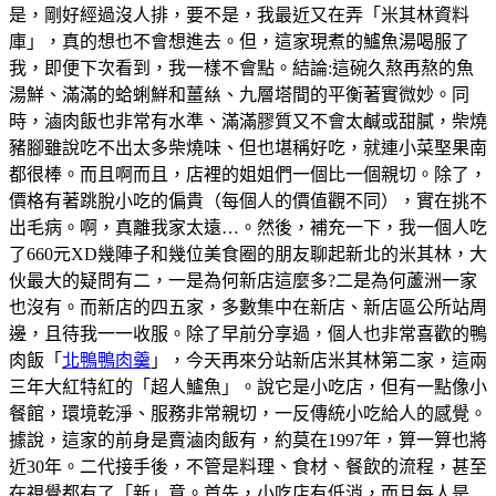
是，剛好經過沒人排，要不是，我最近又在弄「米其林資料
庫」，真的想也不會想進去。但，這家現煮的鱸魚湯喝服了
我，即便下次看到，我一樣不會點。結論:這碗久熬再熬的魚
湯鮮、滿滿的蛤蜊鮮和薑𢇃、九層塔間的平衡著實微妙。同
時，滷肉飯也非常有水準、滿滿膠質又不會太鹹或甜膩，柴燒
豬腳雖說吃不出太多柴燒味、但也堪稱好吃，就連小菜埾果南
都很棒。而且啊而且，店裡的姐姐們一個比一個親切。除了，
價格有著跳脫小吃的偏貴（每個人的價值觀不同），實在挑不
出毛病。啊，真離我家太遠…。然後，補充一下，我一個人吃
了660元XD幾陣子和幾位美食圈的朋友聊起新北的米其林，大
伙最大的疑問有二，一是為何新店這麼多?二是為何蘆洲一家
也沒有。而新店的四五家，多數集中在新店、新店區公所站周
邊，且待我一一收服。除了早前分享過，個人也非常喜歡的鴨
肉飯「
北鴨鴨肉羹
」，今天再來分站新店米其林第二家，這兩
三年大紅特紅的「超人鱸魚」。說它是小吃店，但有一點像小
餐館，環境乾淨、服務非常親切，一反傳統小吃給人的感覺。
據說，這家的前身是賣滷肉飯有，約莫在1997年，算一算也將
近30年。二代接手後，不管是料理、食材、餐飲的流程，甚至
在視覺都有了「新」意。首先，小吃店有低消，而且每人是