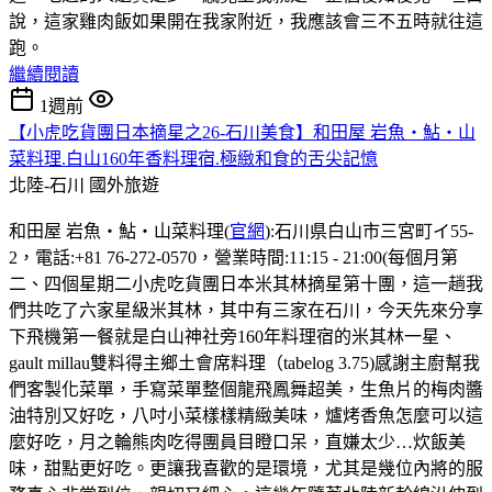
說，這家雞肉飯如果開在我家附近，我應該會三不五時就往這
跑。
繼續閱讀
1週前
【小虎吃貨團日本摘星之26-石川美食】和田屋 岩魚・鮎・山
菜料理.白山160年香料理宿.極緻和食的舌尖記憶
北陸-石川
國外旅遊
和田屋 岩魚・鮎・山菜料理(
官網
):石川県白山市三宮町イ55-
2，電話:+81 76-272-0570，營業時間:11:15 - 21:00(每個月第
二、四個星期二小虎吃貨團日本米其林摘星第十團，這一趟我
們共吃了六家星級米其林，其中有三家在石川，今天先來分享
下飛機第一餐就是白山神社旁160年料理宿的米其林一星、
gault millau雙料得主鄉土會席料理（tabelog 3.75)感謝主廚幫我
們客製化菜單，手寫菜單整個龍飛鳳舞超美，生魚片的梅肉醬
油特別又好吃，八吋小菜樣樣精緻美味，爐烤香魚怎麼可以這
麼好吃，月之輪熊肉吃得團員目瞪口呆，直嫌太少…炊飯美
味，甜點更好吃。更讓我喜歡的是環境，尤其是幾位內將的服