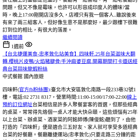
問題，但又不像是霉味，也許可以形容成印度人的體味?當
時，晚上17:00剛開店沒多久，店裡只有我一個客人..雖說後來
有來了兩三組客人，但好像生意不是那麼好，最少跟樓下很難
訂到位的相比，有很大的落差。
繼續閱讀
1週前
【台北捷運美食-忠孝敦化站美食】四味軒.25年台菜滋味大翻
轉.櫻桃片皮鴨/火焰豬腱骨/手沖麻婆豆腐.開幕期間打卡還送經
典台菜蒜味龍蝦粉絲
中式餐館
國內旅遊
四味軒(
官方fb粉絲團)
:臺北市大安區敦化南路一段233巷32號1
樓，電話:02 2731 8317，營業時間:11:00-15:00/17:00-22:00
線上
預約訂位網址
台菜相信是許多人聚餐宴客的首選，但那些經典
的桌菜，常常得先烙個一桌人才能大快朵頤，這些煩惱有25年
以上台菜、辦桌菜、酒家菜的阿銘師傅(陳俊銘)聽到了，由他
打造的「四味軒」便是適合三五好友、家人就可享受多道經典
台菜的好餐廳。餐廳離捷運站(忠孝敦化)只要走路三分鐘的距