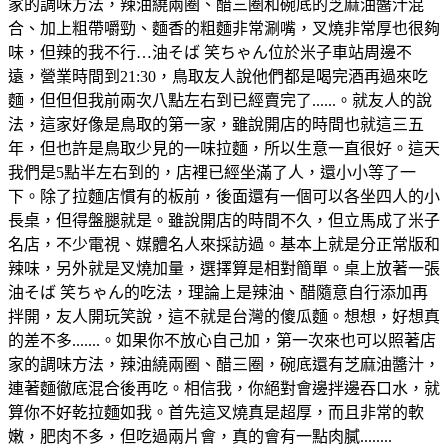
家的調味方法，辣油繞兩圈、醋三圈和碗底的芝麻油醬汁混
合、加上粗帶嚼勁、麵香的粗麵非常涮嘴，叉燒非常厚也很夠
味，但辣的我不行…油そば 笑ちゃん位於米子車站周邊不
遠，營業時間到21:30，鳥取友人說他們都是喝完酒再過來吃
麵，但但但我前兩次八點左右到已經賣完了......。就友人的說
法，這家好像是鳥取的第一家，雖說開店的時間也就這三五
年，但也許是鳥取少見的一味拉麵，所以生意一直很好。這天
我們是5點半左右到的，店裡已經坐滿了人，還小小等了一
下。除了拉麵店慣有的板前，後面還有一個可以各坐四人的小
長桌，但得盤腿就是。雖說開店的時間不久，但立馬成了米子
名店，不少電視、媒體名人來採訪過。基本上就是分正常版和
辣味，另外就是叉燒加量，選擇算是相對簡單。桌上放著一張
油そば 笑ちゃん的吃法，理論上是辣油、醋隨意自行添加再
拌開，友人開玩笑說，這不就是台灣的傻瓜麵。想想，好想真
的差不多.......。如果你不放心自己加，第一次來也可以照著店
家的調味方法，辣油繞兩圈、醋三圈，碗底還有芝麻油醬汁，
連著麵徹底混合後再吃。相信我，你絕對會邊拌邊吞口水，就
算你不好乾拉麵如我。首先這叉燒真是超厚，而且非常的軟
嫩，肥肉不多，但吃過兩片會，真的會有一點肉膩........