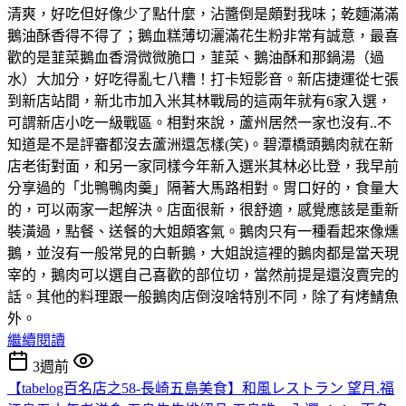
清爽，好吃但好像少了點什麼，沾醬倒是頗對我味；乾麵滿滿
鵝油酥香得不得了；鵝血糕薄切灑滿花生粉非常有誠意，最喜
歡的是韮菜鵝血香滑微微脆口，韮菜、鵝油酥和那鍋湯（過
水）大加分，好吃得亂七八糟！打卡短影音。新店捷運從七張
到新店站間，新北市加入米其林戰局的這兩年就有6家入選，
可謂新店小吃一級戰區。相對來說，蘆州居然一家也沒有..不
知道是不是評審都沒去蘆洲還怎樣(笑)。碧潭橋頭鵝肉就在新
店老街對面，和另一家同樣今年新入選米其林必比登，我早前
分享過的「北鴨鴨肉羹」隔著大馬路相對。胃口好的，食量大
的，可以兩家一起解決。店面很新，很舒適，感覺應該是重新
裝潢過，點餐、送餐的大姐頗客氣。鵝肉只有一種看起來像燻
鵝，並沒有一般常見的白斬鵝，大姐說這裡的鵝肉都是當天現
宰的，鵝肉可以選自己喜歡的部位切，當然前提是還沒賣完的
話。其他的料理跟一般鵝肉店倒沒啥特別不同，除了有烤鯖魚
外。
繼續閱讀
3週前
【tabelog百名店之58-長崎五島美食】和風レストラン 望月.福