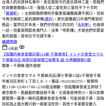
台灣人的米其林名單中，肯定是如今仍是米其林三星，而我們
吃貨團曾開過4.5次，我個人從二星吃到三星吃不下十次的
「
譽瓏軒
」，主廚歐陽師傅的手藝更是讓團員讚不絕口，另如
今再次摘得二星的譚師傳(
譚卉
)，那也是團員口中澳門粵菜的
極品。當然位於本島，我們也吃過三四次的「
永利軒
」也值得
一訪。但要是問起老澳門人，沒準「帝影樓」才是他們年節宴
客的首選，其地位不可謂不高。
繼續閱讀
6天前
【孤獨的美食家實訪第114家-千葉美食】インドの食堂カマル
千葉美浜店.地道印度咖哩口味繁多.超 大烤饢酥軟Q甜
關東－千葉縣
國外旅遊
インドの食堂カマル 千葉美浜店(第七季第11話):千葉県千葉
市美浜区幸町１丁目１８−1，電話:+81432462555，營業時
間:11:00–15:00/17:00–22:00我沒細數，但孤獨美食家五郎除了
東京都外，跑最勤的應該是千葉，又或者是神奈川。是以如果
要整理一篇單一縣的孤獨美食家全攻略，可能就是千葉，因為
目前為止我大概只剩一兩家沒吃到，其他十多家都全數入