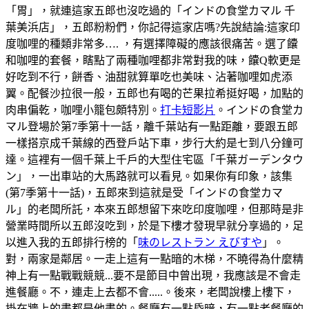
「胃」，就連這家五郎也沒吃過的「インドの食堂カマル 千
葉美浜店」，五郎粉粉們，你記得這家店嗎?先說結論:這家印
度咖哩的種類非常多…. ，有選擇障礙的應該很痛苦。選了饢
和咖哩的套餐，瞎點了兩種咖哩都非常對我的味，饢Q軟更是
好吃到不行，餅香、油甜就算單吃也美味、沾著咖哩如虎添
翼。配餐沙拉很一般，五郎也有喝的芒果拉希挺好喝，加點的
肉串偏乾，咖哩小籠包頗特別。
打卡短影片
。インドの食堂カ
マル登場於第7季第十一話，離千葉站有一點距離，要跟五郎
一樣搭京成千葉線的西登戶站下車，步行大約是七到八分鐘可
達。這裡有一個千葉上千戶的大型住宅區「千葉ガーデンタウ
ン」，一出車站的大馬路就可以看見。如果你有印象，該集
(第7季第十一話)，五郎來到這就是受「インドの食堂カマ
ル」的老闆所託，本來五郎想留下來吃印度咖哩，但那時是非
營業時間所以五郎沒吃到，於是下樓才發現早就分享過的，足
以進入我的五郎排行榜的「
味のレストラン えびすや
」。
對，兩家是鄰居。一走上這有一點暗的木梯，不曉得為什麼精
神上有一點戰戰競競...要不是節目中曾出現，我應該是不會走
進餐廳。不，連走上去都不會.....。後來，老闆說樓上樓下，
掛在牆上的畫都是他畫的。餐廳有一點昏暗，有一點老餐廳的