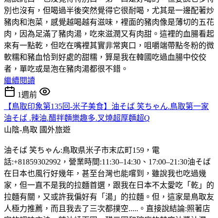
別也沒有，但喝過半後突然覺得它很耐喝，尤其是一邊配著炒
豬肉和泡菜，感覺越喝越有滋味，裡面的豬肉像是薄切的五花
肉，因為足滿了豬肉湯，吃來滋潤又有肉甜。這裡的血腸看起
來有一點乾，但吃在嘴裡其實非常爽口，咀嚼端帶點冬粉的微
軟糯和豬血恰到好處的甜糯，算是我在韓國吃過血腸中佼佼
者，單吃或是泡在豬肉湯都很不錯。
繼續閱讀
1週前
【鳥取印象第135回-米子美食】油そば 笑ちゃん.鳥取第一家
油そば .辣油.醋拌麵樂趣多.叉燒超厚麵超Q
山陰-鳥取
國外旅遊
油そば 笑ちゃん:鳥取県米子市末広町159，電
話:+81859302992，營業時間:11:30–14:30、17:00–21:30油そば
在日本也風行好幾年，甚至台灣也能嚐到，雖說我也吃過幾
家，但一直不是我的拉麵首選，跟我在日本不太愛吃「乾」的
拉麵有關，又或許我偏好有「湯」的拉麵。但，這家是鳥取友
人極力推薦，而且我去了三次都撲空.....。直接說結論:照著店