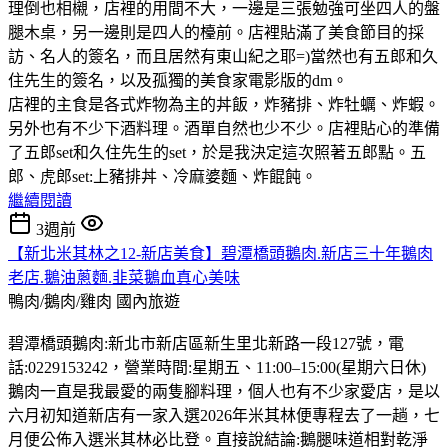
理倒也相櫬，店裡的用間不大，一邊是三張勉強可坐四人的盤
腿木桌，另一邊則是四人的檯前。店裡貼滿了美食節目的採
訪、名人的簽名，而且居然有東山紀之耶=)當然也有五郎和久
住先生的簽名，以及孤獨的美食家電影版的dm。
店裡的主食是各式炸物為主的丼飯，炸豬排、炸牡蠣、炸蝦。
另外也有不少下酒料理。酒單自然也少不少。店裡貼心的準備
了五郎set和久住先生的set，於是我決定這次照著五郎點。五
郎、虎郎set:上豬排丼、冷麻婆麵、炸餛飩。
繼續閱讀
3週前
【新北米其林之12-新店美食】碧潭橋頭鵝肉.新店三十年鵝肉
老店.鵝油蔥麵.韭菜鵝血真心美味
鴨肉/鵝肉/雞肉
國內旅遊
碧潭橋頭鵝肉:新北市新店區新生里北新路一段127號，電
話:0229153242，營業時間:星期五、11:00–15:00(星期六日休)
鵝肉一直是我最愛的兩隻腳料理，個人也有不少家愛店，是以
六月初知道新店有一家入選2026年米其林便專程去了一趟，七
月便公佈入選米其林必比登。直接說結論:鵝腿味道相對乾淨