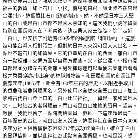
務真心非常到位，親切又細心。這幾年隨著北陸新幹線沿伸到
福井的敦賀，加上石川「小松」機場的直飛，讓北陸不在只是
金澤(市)，這個遠比石川(縣)的城市。然，不然是日本三大聖
山的白山或是白山市都不是國人熟知的。這次我們小虎吃貨團
特別在團長敝人在下考察後，決定帶大家去瞧瞧，除了走近
「白山」也安排了附近有150多年的餐旅館「和田屋」，這旅
館可能台灣人相對陌生，但對於日本人來說可是大大出名，一
點也不輸石川的加賀屋。它的位置約在白山的西面，離白山市
有一點矩離，交通方面以自駕方便些。又，從金澤、小松市開
車都是30分鐘左右的距離。另外棒球迷可以順便去美能市看看
松井秀喜(美能市出身)的棒球博物館。和田屋創業於創業江戸
慶應元年(1865)年，距今有160年左右的歷史，以附近手取川
的香魚和岩魚料理聞名，另外使用水全然來全聖山白山，加上
緊臨古代白山登上口的「白山比咩神社」，算是一家和當地人
文、土地結合的老料理宿。門口就是白山連峰的雪景。超美。
飯後，我們也留了一點時間給團員，參拜一下這座超過兩千一
百年歷史的古社，就白山友人說法，這間神社在全日本有3000
多座分社。相傳僧侶泰澄於717年成功登頂白山，確立了白山
的登拜信仰，並以此神社為起點向全國傳播。也就是說，想了