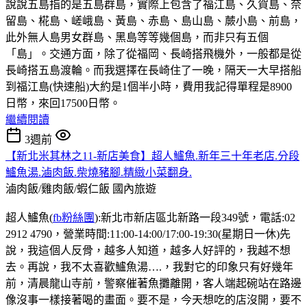
說說五島指的是五島群島，實際上包含了福江島、久賀島、奈
留島、椛島、嵯峨島、黃島、赤島、島山島、蕨小島、前島，
此外無人島男女群島、黑島等等幾個島，而非只有五個
「島」。交通方面，除了從福岡、長崎搭飛機外，一般都是從
長崎搭五島渡輪。而我選擇在長崎住了一晚，隔天一大早搭船
到福江島(快速船)大約是1個半小時，費用我記得單程是8900
日幣，來回17500日幣。
繼續閱讀
3週前
【新北米其林之11-新店美食】超人鱸魚.新年三十年老店.分段
鱸魚湯.滷肉飯.柴燒豬腳.精緻小菜翻身.
滷肉飯/雞肉飯/蝦仁飯
國內旅遊
超人鱸魚(
fb粉絲團
):新北市新店區北新路一段349號，電話:02
2912 4790，營業時間:11:00-14:00/17:00-19:30(星期日一休)先
說，我這個人反骨，越多人知道，越多人好評的，我越不想
去。再說，我不太喜歡鱸魚湯….，我對它的印象只有好幾年
前，清晨龍山寺前，警察催著魚攤離開，客人端起碗站在路邊
像沒事一樣接著喝的畫面。要不是，今天想吃的店沒開，要不