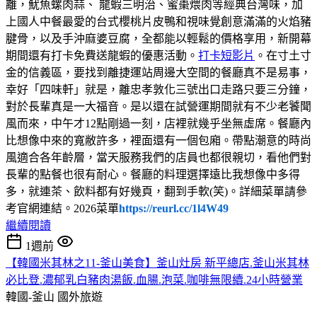
離，魷魚螺肉蒜、 龍蝦三明治、蜜棗煨肉等經典台灣味，加
上國人中餐最愛的台式櫻桃片皮鴨和視味覺創意滿滿的火焰豬
腱骨，以及手沖麻婆豆腐，全都能以輕鬆的價格享用，新開幕
期間還有打卡免費送龍蝦的優惠活動。
打卡短影片
。在寸土寸
金的信義區，要找到離捷運站周邊大空間的餐廳真不是易事，
幸好「四味軒」就是，離忠孝敦化三號出口走路只要三分鐘，
對於長輩真是一大福音。是以還在試營運期間就有不少老饕聞
風而來，中午才12點剛過一刻，店裡就幾乎坐無虛席。餐廳內
比想像中來的寬敝許多，裡面還有一個包廂。帶點潮意的時尚
風適合各年齡層，當天服務我們的店員也都很親切，看他們對
長輩的點餐也很有耐心。餐廳的料理選擇遠比我想像中多得
多，就連茶、飲料都有好幾頁，翻到手軟(笑)。詳細菜單請參
考官網連結。2026菜單
https://reurl.cc/1l4W49
繼續閱讀
1週前
【韓國米其林之11-釜山美食】釜山灶房 新平總店.釜山米其林
必比登.濃郁乳白豬肉湯飯.血腸.泡菜.咖啡無限續.24小時營業
韓國-釜山
國外旅遊