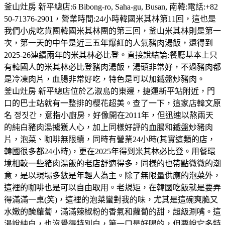
釜山灶房 新平總店:6 Bibong-ro, Saha-gu, Busan, 南韓:電話:+82
50-71376-2901，營業時間:24小時韓國米其林第11回，這也是
我們小虎吃貨團韓國米其林團的第三回，釜山米其林則是第一
次，第一天的中午是近三五年爆紅的人氣豬肉湯飯，還得到
2025-26連續兩年的米其林必比登。直接說結論:餐廳基本上只
有韓國人的米其林必比登豬肉湯飯，湯頭非常好，不過豬肉都
是冷凍肉片，血腸非常好吃，特色是可以加鐵盤炒豬肉。
釜山灶房 新平總店位於乙淑島的東邊，捷運新平站附近，門
口的巴士站就有一整排的櫻花超美。查了一下，這家店韓文原
名 정짓간，意指小廚房，好像開在2011年，但迅速以熬兩天
的純白豬肉湯擄獲人心，加上同樣好評的血腸和鐵盤炒豬肉
片，泡菜、咖啡無限續，同時有營業24小時(其實這類的店，
韓國很多都24小時)，更在2025年得到米其林必比登。用餐環
境相較一些豬肉湯飯的老店舒適得多，同樣的也帶點微微的潮
意，是以現場多數是年輕人為主。除了無限量供應的泡菜外，
這裡的咖啡也是可以自由取用。老規矩，在韓國吃飯就是要弄
得滿滿一桌(笑)，這裡的泡菜蠻對我的味，尤其是這碗爽脆又
水嫩的醃蘿蔔，滿滿辣椒粉的香氣和蘿蔔的甜，超級涮嘴。這
湯說純白，也沒覺得特別白，第一口是好喝的，但要說它多特