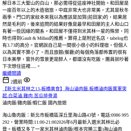
解日本三大聖山的白山，那必需得從這座神社開始。和田屋是
一座百年以上的木造宿旅，中庭非常大也非常美，尤其是秋冬
兩季。門口的家紋本來我以為應該是加賀(前田家)的，結果居
然是毛利的，後來追問的結果好像是最早和田屋的主人和山口
有著一些因緣的關系。和田屋不僅得到米其林一星的殊榮，同
時也得到Gault & Millau的推薦。算得上是附近名店，tabelog也
有3.73的高分。官網說自己是一間很小很小的料理宿，但個人
以為其實不算小了，而且旅館(餐廳)的每個角落都佈置的很有
日本美學，窗外的雪景更是醉人。都還沒有吃飯，團員就吵著
下次想住這裡.....。
繼續閱讀
2週前
【新北米其林之13-板橋美食】海山滷肉飯.板橋滷肉飯異軍突
起.白菜滷.雞肉.苦瓜排骨湯
滷肉飯/雞肉飯/蝦仁飯
國內旅遊
海山魯肉飯：新北市板橋區深丘里海山路43號，電話:0986 995
292，營業時間:11:00-21:002026年6月最新入選米其林比必
登。板橋又多了一家米其林滷肉飯(根本完勝三重)海山滷肉