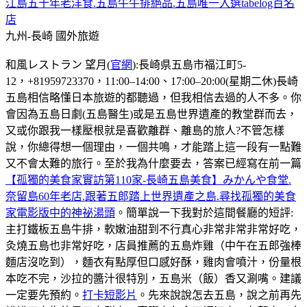
江島五十年老洋食.五島牛牛排絕品.五島唯一入選tabelog百名
店
九州-長崎
國外旅遊
和風レストラン 望月(
官網
):長崎県五島市福江町5-
12，+81959723370，11:00–14:00、17:00–20:00(星期二休)長崎
五島相信略懂日本旅遊的都聽過，但我相信去過的人不多。你
會因為五島日劇(五島醫生)或是五島世界遺產的教堂群而去，
又或你跟我一樣壓根就是喜歡離群、離島的旅人?不管怎樣
說，你總得想一個理由，一個共鳴，才能踏上這一段有一點難
又不會太難的旅行。至於我為什麼要去，答案已經寫在前一篇
【孤獨的美食家實訪第110家-長崎五島美食】みかんや食堂.
奈留島60年老店.跟著五郎踏上世界遺產之島.尋找孤獨的美食
家電影版中的神祕湯頭
。簡單說一下我對於這間餐廳的短評:
主打鐵板五島牛排，軟嫩油甜到不行真心非常非常非常好吃，
灸燒五島也非常好吃，店員推薦的五島炸雞（中午在五郎強棒
麵店沒吃到），麵衣有點厚但口感好酥，雞肉會噴汁，份量根
本吃不完，沙拉的醬汁很特別，五島米（飯）香又涮嘴。建議
一定要先預約。
打卡短影片
。先來說說怎去五島，說之前再先