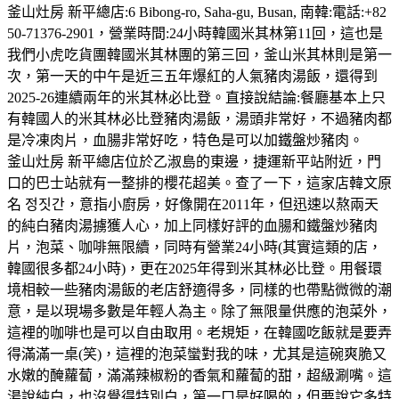
釜山灶房 新平總店:6 Bibong-ro, Saha-gu, Busan, 南韓:電話:+82
50-71376-2901，營業時間:24小時韓國米其林第11回，這也是
我們小虎吃貨團韓國米其林團的第三回，釜山米其林則是第一
次，第一天的中午是近三五年爆紅的人氣豬肉湯飯，還得到
2025-26連續兩年的米其林必比登。直接說結論:餐廳基本上只
有韓國人的米其林必比登豬肉湯飯，湯頭非常好，不過豬肉都
是冷凍肉片，血腸非常好吃，特色是可以加鐵盤炒豬肉。
釜山灶房 新平總店位於乙淑島的東邊，捷運新平站附近，門
口的巴士站就有一整排的櫻花超美。查了一下，這家店韓文原
名 정짓간，意指小廚房，好像開在2011年，但迅速以熬兩天
的純白豬肉湯擄獲人心，加上同樣好評的血腸和鐵盤炒豬肉
片，泡菜、咖啡無限續，同時有營業24小時(其實這類的店，
韓國很多都24小時)，更在2025年得到米其林必比登。用餐環
境相較一些豬肉湯飯的老店舒適得多，同樣的也帶點微微的潮
意，是以現場多數是年輕人為主。除了無限量供應的泡菜外，
這裡的咖啡也是可以自由取用。老規矩，在韓國吃飯就是要弄
得滿滿一桌(笑)，這裡的泡菜蠻對我的味，尤其是這碗爽脆又
水嫩的醃蘿蔔，滿滿辣椒粉的香氣和蘿蔔的甜，超級涮嘴。這
湯說純白，也沒覺得特別白，第一口是好喝的，但要說它多特