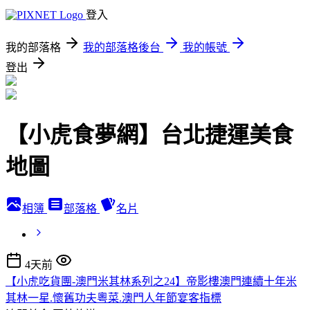
登入
我的部落格
我的部落格後台
我的帳號
登出
【小虎食夢網】台北捷運美食
地圖
相簿
部落格
名片
4天前
【小虎吃貨團-澳門米其林系列之24】帝影樓澳門連續十年米
其林一星.懷舊功夫粵菜.澳門人年節宴客指標