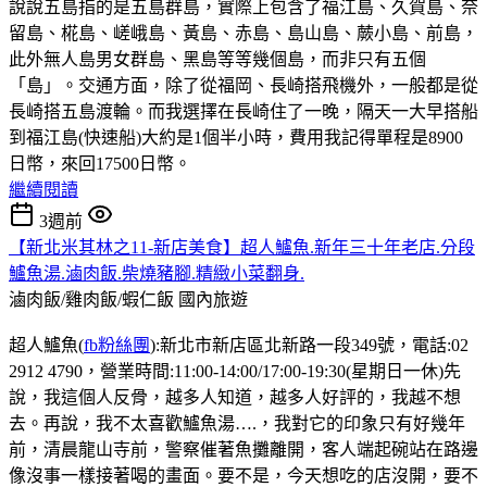
說說五島指的是五島群島，實際上包含了福江島、久賀島、奈
留島、椛島、嵯峨島、黃島、赤島、島山島、蕨小島、前島，
此外無人島男女群島、黑島等等幾個島，而非只有五個
「島」。交通方面，除了從福岡、長崎搭飛機外，一般都是從
長崎搭五島渡輪。而我選擇在長崎住了一晚，隔天一大早搭船
到福江島(快速船)大約是1個半小時，費用我記得單程是8900
日幣，來回17500日幣。
繼續閱讀
3週前
【新北米其林之11-新店美食】超人鱸魚.新年三十年老店.分段
鱸魚湯.滷肉飯.柴燒豬腳.精緻小菜翻身.
滷肉飯/雞肉飯/蝦仁飯
國內旅遊
超人鱸魚(
fb粉絲團
):新北市新店區北新路一段349號，電話:02
2912 4790，營業時間:11:00-14:00/17:00-19:30(星期日一休)先
說，我這個人反骨，越多人知道，越多人好評的，我越不想
去。再說，我不太喜歡鱸魚湯….，我對它的印象只有好幾年
前，清晨龍山寺前，警察催著魚攤離開，客人端起碗站在路邊
像沒事一樣接著喝的畫面。要不是，今天想吃的店沒開，要不