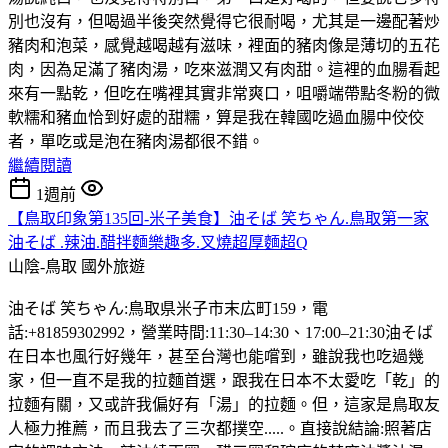
別也沒有，但喝過半後突然覺得它很耐喝，尤其是一邊配著炒
豬肉和泡菜，感覺越喝越有滋味，裡面的豬肉像是薄切的五花
肉，因為足滿了豬肉湯，吃來滋潤又有肉甜。這裡的血腸看起
來有一點乾，但吃在嘴裡其實非常爽口，咀嚼端帶點冬粉的微
軟糯和豬血恰到好處的甜糯，算是我在韓國吃過血腸中佼佼
者，單吃或是泡在豬肉湯都很不錯。
繼續閱讀
1週前
【鳥取印象第135回-米子美食】油そば 笑ちゃん.鳥取第一家
油そば .辣油.醋拌麵樂趣多.叉燒超厚麵超Q
山陰-鳥取
國外旅遊
油そば 笑ちゃん:鳥取県米子市末広町159，電
話:+81859302992，營業時間:11:30–14:30、17:00–21:30油そば
在日本也風行好幾年，甚至台灣也能嚐到，雖說我也吃過幾
家，但一直不是我的拉麵首選，跟我在日本不太愛吃「乾」的
拉麵有關，又或許我偏好有「湯」的拉麵。但，這家是鳥取友
人極力推薦，而且我去了三次都撲空.....。直接說結論:照著店