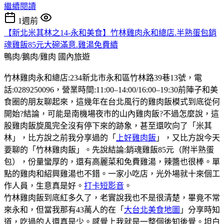
繼續閱讀
1週前
【新北米其林之14-永和美食】竹林雞肉永和總店.半熟蛋包銷
魂雞飯85元大碗滿意.雞湯免費續
鴨肉/鵝肉/雞肉
國內旅遊
竹林雞肉永和總店:234新北市永和區竹林路39巷13號，電
話:0289250096，營業時間:11:00–14:00/16:00–19:30前陣子和美
食圈的朋友聊起來，這幾年在台北風行的雞肉飯模式到底從何
開始?結論，可能是南機場夜市的山內雞肉飯?不過怎麼說，這
股雞肉飯旋風完全沒有停下來的跡象，甚至還吹向了「米其
林」，比方說之前我分享過的「
上好雞肉飯
」，又比方說今天
要聊的「竹林雞肉飯」。先說結論:銷魂雞飯85元（附半熟蛋
包），份量蠻厚的，還有高麗菜和免費雞湯，辣醬也很棒。單
點的雞肉和紹興雞湯也不錯。一家小吃店，光外場就十來個工
作人員，生意真是好。
打卡短影音
。
竹林雞肉飯到底紅多久了，老實說我也不是很清楚，畢竟不常
來永和，但當我那有43萬人的在「
大台北美食地圖
」分享時知
道，吃過的人還真是少。感覺上我就是一整個後知後覺。坦白