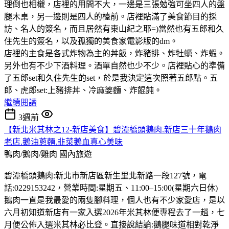
理倒也相櫬，店裡的用間不大，一邊是三張勉強可坐四人的盤
腿木桌，另一邊則是四人的檯前。店裡貼滿了美食節目的採
訪、名人的簽名，而且居然有東山紀之耶=)當然也有五郎和久
住先生的簽名，以及孤獨的美食家電影版的dm。
店裡的主食是各式炸物為主的丼飯，炸豬排、炸牡蠣、炸蝦。
另外也有不少下酒料理。酒單自然也少不少。店裡貼心的準備
了五郎set和久住先生的set，於是我決定這次照著五郎點。五
郎、虎郎set:上豬排丼、冷麻婆麵、炸餛飩。
繼續閱讀
3週前
【新北米其林之12-新店美食】碧潭橋頭鵝肉.新店三十年鵝肉
老店.鵝油蔥麵.韭菜鵝血真心美味
鴨肉/鵝肉/雞肉
國內旅遊
碧潭橋頭鵝肉:新北市新店區新生里北新路一段127號，電
話:0229153242，營業時間:星期五、11:00–15:00(星期六日休)
鵝肉一直是我最愛的兩隻腳料理，個人也有不少家愛店，是以
六月初知道新店有一家入選2026年米其林便專程去了一趟，七
月便公佈入選米其林必比登。直接說結論:鵝腿味道相對乾淨