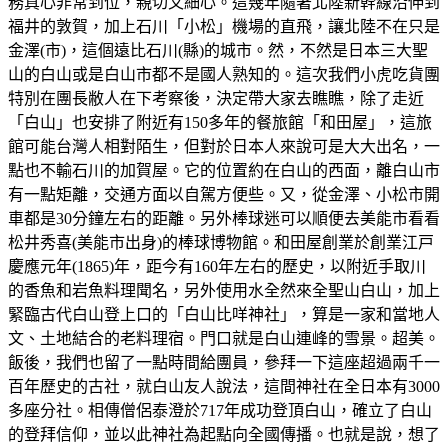
務真心非常到位，親切又細心。這幾年隨著北陸新幹線沿伸到
福井的敦賀，加上石川「小松」機場的直飛，讓北陸不在只是
金澤(市)，這個遠比石川(縣)的城市。然，不然是日本三大聖
山的白山或是白山市都不是國人熟知的。這次我們小虎吃貨團
特別在團長敝人在下考察後，決定帶大家去瞧瞧，除了走近
「白山」也安排了附近有150多年的餐旅館「和田屋」，這旅
館可能台灣人相對陌生，但對於日本人來說可是大大出名，一
點也不輸石川的加賀屋。它的位置約在白山的西面，離白山市
有一點矩離，交通方面以自駕方便些。又，從金澤、小松市開
車都是30分鐘左右的距離。另外棒球迷可以順便去美能市看看
松井秀喜(美能市出身)的棒球博物館。和田屋創業於創業江戸
慶應元年(1865)年，距今有160年左右的歷史，以附近手取川
的香魚和岩魚料理聞名，另外使用水全然來全聖山白山，加上
緊臨古代白山登上口的「白山比咩神社」，算是一家和當地人
文、土地結合的老料理宿。門口就是白山連峰的雪景。超美。
飯後，我們也留了一點時間給團員，參拜一下這座超過兩千一
百年歷史的古社，就白山友人說法，這間神社在全日本有3000
多座分社。相傳僧侶泰澄於717年成功登頂白山，確立了白山
的登拜信仰，並以此神社為起點向全國傳播。也就是說，想了