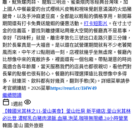
離，魷魚螺肉蒜、 龍蝦三明治、蜜棗煨肉等經典台灣味，加
上國人中餐最愛的台式櫻桃片皮鴨和視味覺創意滿滿的火焰豬
腱骨，以及手沖麻婆豆腐，全都能以輕鬆的價格享用，新開幕
期間還有打卡免費送龍蝦的優惠活動。
打卡短影片
。在寸土寸
金的信義區，要找到離捷運站周邊大空間的餐廳真不是易事，
幸好「四味軒」就是，離忠孝敦化三號出口走路只要三分鐘，
對於長輩真是一大福音。是以還在試營運期間就有不少老饕聞
風而來，中午才12點剛過一刻，店裡就幾乎坐無虛席。餐廳內
比想像中來的寬敝許多，裡面還有一個包廂。帶點潮意的時尚
風適合各年齡層，當天服務我們的店員也都很親切，看他們對
長輩的點餐也很有耐心。餐廳的料理選擇遠比我想像中多得
多，就連茶、飲料都有好幾頁，翻到手軟(笑)。詳細菜單請參
考官網連結。2026菜單
https://reurl.cc/1l4W49
繼續閱讀
1週前
【韓國米其林之11-釜山美食】釜山灶房 新平總店.釜山米其林
必比登.濃郁乳白豬肉湯飯.血腸.泡菜.咖啡無限續.24小時營業
韓國-釜山
國外旅遊