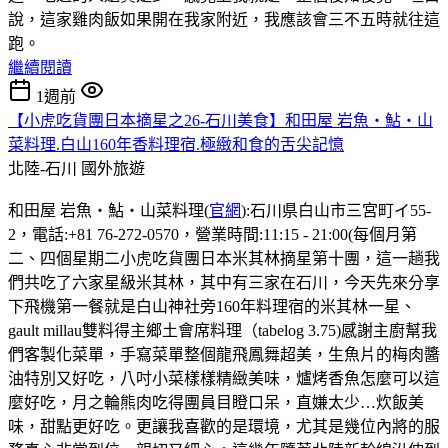
說，這家雞肉飯如果開在我家附近，我應該會三不五時就往這
跑。
繼續閱讀
1週前
【小虎吃貨團日本摘星之26-石川美食】和田屋 岩魚・鮎・山
菜料理.白山160年香料理宿.極緻和食的舌尖記憶
北陸-石川
國外旅遊
和田屋 岩魚・鮎・山菜料理(
官網
):石川県白山市三宮町イ55-
2，電話:+81 76-272-0570，營業時間:11:15 - 21:00(每個月第
二、四個星期二小虎吃貨團日本米其林摘星第十團，這一趟我
們共吃了六家星級米其林，其中有三家在石川，今天先來分享
下飛機第一餐就是白山神社旁160年料理宿的米其林一星、
gault millau雙料得主鄉土會席料理（tabelog 3.75)感謝主廚幫我
們客製化菜單，手寫菜單整個龍飛鳳舞超美，生魚片的梅肉醬
油特別又好吃，八吋小菜樣樣精緻美味，爐烤香魚怎麼可以這
麼好吃，月之輪熊肉吃得團員目瞪口呆，直嫌太少…炊飯美
味，甜點更好吃。更讓我喜歡的是環境，尤其是幾位內將的服