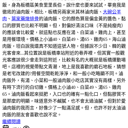
飯，身為板橋區美食里里長伯，說什麼也要來試試，畢竟我是
徹底的滷肉飯。相比，板橋另兩家米其林滷肉飯、
大碗公羊
肉
、
葉家藥燉排骨
的滷肉飯、它的顏色算是偏金黃的醬色，黏
口的膠質也比較不明顯。但，對偏好清淡口味（不是純瘦肉）
的應該會比較愛，就這點也反應在湯、白菜滷，雞肉上，甚至
是用餐環境。價格上小滷40、白菜49、湯65、雞肉65。海山滷
肉飯，坦白說我還真不知道這號人物，但據說不少日、韓的觀
光客會來...其位置說是板橋車站附近的巷弄裡，但其實一般觀
光客應該很少會走到這附近，比較有名的大概就是板橋運動場
吧。店裡的視覺帶點文青潮，地上是我喜歡的磨石地板，猜想
是老宅改建的?用餐空間乾乾淨淨，和一般小吃略顯不同。滷
肉飯外，有湯、小菜和一般滷肉飯小吃店其實沒有兩樣，另外
有時下流行的白切雞。價格上小滷40、白菜49、湯65、雞肉
65。滷肉飯看起來挺肥，入口也的確有一點化口，但黏膠質不
是那麼的明顯，味道意外不鹹膩，也不會太過油膩，但對於愛
滷肉飯的我而言，好像少了一點滿足感。但，也許不好太油滷
肉飯的朋友會喜歡也說不定。
繼續閱讀