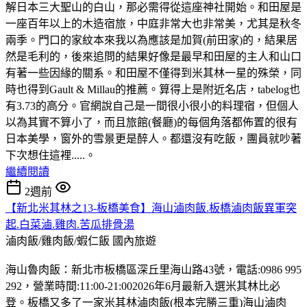
解日本三大聖山的白山，那必需得從這座神社開始。和田屋是
一座百年以上的木造宿旅，中庭非常大也非常美，尤其是秋冬
兩季。門口的家紋本來我以為應該是加賀(前田家)的，結果居
然是毛利的，後來追問的結果好像是最早和田屋的主人和山口
有著一些因緣的關系。和田屋不僅得到米其林一星的殊榮，同
時也得到Gault & Millau的推薦。算得上是附近名店，tabelog也
有3.73的高分。官網說自己是一間很小很小的料理宿，但個人
以為其實不算小了，而且旅館(餐廳)的每個角落都佈置的很有
日本美學，窗外的雪景更是醉人。都還沒有吃飯，團員就吵著
下次想住這裡.....。
繼續閱讀
2週前
【新北米其林之13-板橋美食】海山滷肉飯.板橋滷肉飯異軍突
起.白菜滷.雞肉.苦瓜排骨湯
滷肉飯/雞肉飯/蝦仁飯
國內旅遊
海山魯肉飯：新北市板橋區深丘里海山路43號，電話:0986 995
292，營業時間:11:00-21:002026年6月最新入選米其林比必
登。板橋又多了一家米其林滷肉飯(根本完勝三重)海山滷肉