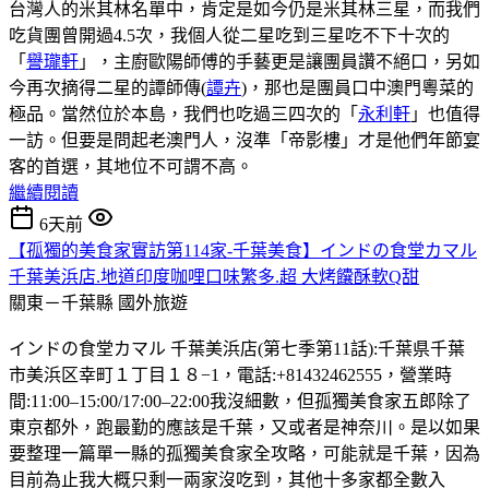
台灣人的米其林名單中，肯定是如今仍是米其林三星，而我們
吃貨團曾開過4.5次，我個人從二星吃到三星吃不下十次的
「
譽瓏軒
」，主廚歐陽師傅的手藝更是讓團員讚不絕口，另如
今再次摘得二星的譚師傳(
譚卉
)，那也是團員口中澳門粵菜的
極品。當然位於本島，我們也吃過三四次的「
永利軒
」也值得
一訪。但要是問起老澳門人，沒準「帝影樓」才是他們年節宴
客的首選，其地位不可謂不高。
繼續閱讀
6天前
【孤獨的美食家實訪第114家-千葉美食】インドの食堂カマル
千葉美浜店.地道印度咖哩口味繁多.超 大烤饢酥軟Q甜
關東－千葉縣
國外旅遊
インドの食堂カマル 千葉美浜店(第七季第11話):千葉県千葉
市美浜区幸町１丁目１８−1，電話:+81432462555，營業時
間:11:00–15:00/17:00–22:00我沒細數，但孤獨美食家五郎除了
東京都外，跑最勤的應該是千葉，又或者是神奈川。是以如果
要整理一篇單一縣的孤獨美食家全攻略，可能就是千葉，因為
目前為止我大概只剩一兩家沒吃到，其他十多家都全數入