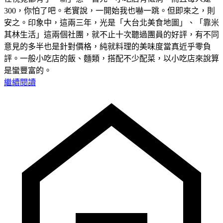
300，你怕了吧。老實說，一開始我也嚇一跳。但即來之，則
安之。印象中，這兩三年，光是「大台北美食地圖」、「靠米
其林生活」這兩個社團，就不止十次聽過團員的好評，有不同
意見的多半也是針對價格，純就料理的美味度當真近乎零負
評。一般小吃店的飯、麵類，搭配不少配菜，以小吃店來說算
是蠻豐富的。
繼續閱讀