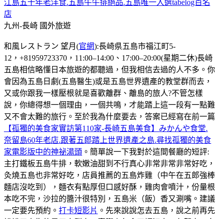
江島五十年老洋食.五島牛牛排絕品.五島唯一入選tabelog百名
店
九州-長崎
國外旅遊
和風レストラン 望月(
官網
):長崎県五島市福江町5-
12，+81959723370，11:00–14:00、17:00–20:00(星期二休)長崎
五島相信略懂日本旅遊的都聽過，但我相信去過的人不多。你
會因為五島日劇(五島醫生)或是五島世界遺產的教堂群而去，
又或你跟我一樣壓根就是喜歡離群、離島的旅人?不管怎樣
說，你總得想一個理由，一個共鳴，才能踏上這一段有一點難
又不會太難的旅行。至於我為什麼要去，答案已經寫在前一篇
【孤獨的美食家實訪第110家-長崎五島美食】みかんや食堂.
奈留島60年老店.跟著五郎踏上世界遺產之島.尋找孤獨的美食
家電影版中的神祕湯頭
。簡單說一下我對於這間餐廳的短評:
主打鐵板五島牛排，軟嫩油甜到不行真心非常非常非常好吃，
灸燒五島也非常好吃，店員推薦的五島炸雞（中午在五郎強棒
麵店沒吃到），麵衣有點厚但口感好酥，雞肉會噴汁，份量根
本吃不完，沙拉的醬汁很特別，五島米（飯）香又涮嘴。建議
一定要先預約。
打卡短影片
。先來說說怎去五島，說之前再先