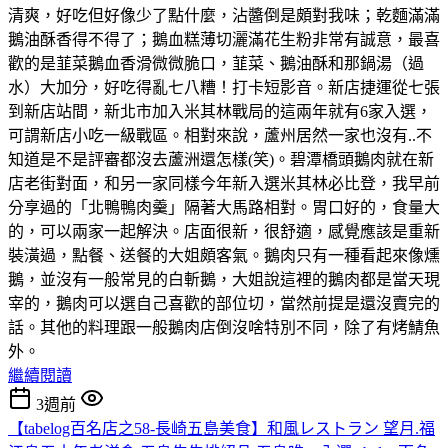
清爽，好吃但好像少了點什麼，沾醬倒是頗對我味；乾麵滿滿
鵝油酥香得不得了；鵝血糕薄切灑滿花生粉非常有誠意，最喜
歡的是韮菜鵝血香滑微微脆口，韮菜、鵝油酥和那鍋湯（過
水）大加分，好吃得亂七八糟！打卡短影音。新店捷運從七張
到新店站間，新北市加入米其林戰局的這兩年就有6家入選，
可謂新店小吃一級戰區。相對來說，蘆州居然一家也沒有..不
知道是不是評審都沒去蘆洲還怎樣(笑)。碧潭橋頭鵝肉就在新
店老街對面，和另一家同樣今年新入選米其林必比登，我早前
分享過的「北鴨鴨肉羹」隔著大馬路相對。胃口好的，食量大
的，可以兩家一起解決。店面很新，很舒適，感覺應該是重新
裝潢過，點餐、送餐的大姐頗客氣。鵝肉只有一種看起來像燻
鵝，並沒有一般常見的白斬鵝，大姐說這裡的鵝肉都是當天現
宰的，鵝肉可以選自己喜歡的部位切，當然前提是還沒賣完的
話。其他的料理跟一般鵝肉店倒沒啥特別不同，除了有烤鯖魚
外。
繼續閱讀
3週前
【tabelog百名店之58-長崎五島美食】和風レストラン 望月.福