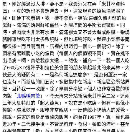
是，剛好經過沒人排，要不是，我最近又在弄「米其林資料
庫」，真的想也不會想進去。但，這家現煮的鱸魚湯喝服了
我，即便下次看到，我一樣不會點。結論:這碗久熬再熬的魚
湯鮮、滿滿的蛤蜊鮮和薑𢇃、九層塔間的平衡著實微妙。同
時，滷肉飯也非常有水準、滿滿膠質又不會太鹹或甜膩，柴燒
豬腳雖說吃不出太多柴燒味、但也堪稱好吃，就連小菜埾果南
都很棒。而且啊而且，店裡的姐姐們一個比一個親切。除了，
價格有著跳脫小吃的偏貴（每個人的價值觀不同），實在挑不
出毛病。啊，真離我家太遠…。然後，補充一下，我一個人吃
了660元XD幾陣子和幾位美食圈的朋友聊起新北的米其林，大
伙最大的疑問有二，一是為何新店這麼多?二是為何蘆洲一家
也沒有。而新店的四五家，多數集中在新店、新店區公所站周
邊，且待我一一收服。除了早前分享過，個人也非常喜歡的鴨
肉飯「
北鴨鴨肉羹
」，今天再來分站新店米其林第二家，這兩
三年大紅特紅的「超人鱸魚」。說它是小吃店，但有一點像小
餐館，環境乾淨、服務非常親切，一反傳統小吃給人的感覺。
據說，這家的前身是賣滷肉飯有，約莫在1997年，算一算也將
近30年。二代接手後，不管是料理、食材、餐飲的流程，甚至
在視覺都有了「新」意。首先，小吃店有低消，而且每人是