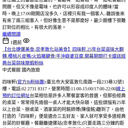
問題，但又不像是霉味，也許可以形容成印度人的體味?當
時，晚上17:00剛開店沒多久，店裡只有我一個客人..雖說後來
有來了兩三組客人，但好像生意不是那麼好，最少跟樓下很難
訂到位的相比，有很大的落差。
繼續閱讀
1週前
【台北捷運美食-忠孝敦化站美食】四味軒.25年台菜滋味大翻
轉.櫻桃片皮鴨/火焰豬腱骨/手沖麻婆豆腐.開幕期間打卡還送經
典台菜蒜味龍蝦粉絲
中式餐館
國內旅遊
四味軒(
官方fb粉絲團)
:臺北市大安區敦化南路一段233巷32號1
樓，電話:02 2731 8317，營業時間:11:00-15:00/17:00-22:00
線上
預約訂位網址
台菜相信是許多人聚餐宴客的首選，但那些經典
的桌菜，常常得先烙個一桌人才能大快朵頤，這些煩惱有25年
以上台菜、辦桌菜、酒家菜的阿銘師傅(陳俊銘)聽到了，由他
打造的「四味軒」便是適合三五好友、家人就可享受多道經典
台菜的好餐廳。餐廳離捷運站(忠孝敦化)只要走路三分鐘的距