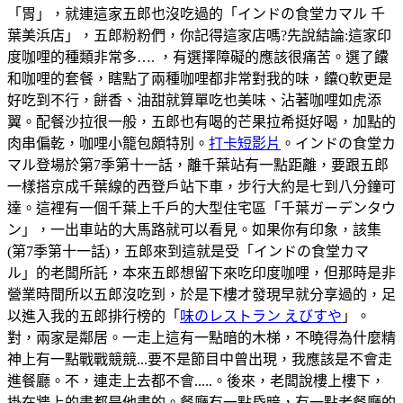
「胃」，就連這家五郎也沒吃過的「インドの食堂カマル 千
葉美浜店」，五郎粉粉們，你記得這家店嗎?先說結論:這家印
度咖哩的種類非常多…. ，有選擇障礙的應該很痛苦。選了饢
和咖哩的套餐，瞎點了兩種咖哩都非常對我的味，饢Q軟更是
好吃到不行，餅香、油甜就算單吃也美味、沾著咖哩如虎添
翼。配餐沙拉很一般，五郎也有喝的芒果拉希挺好喝，加點的
肉串偏乾，咖哩小籠包頗特別。
打卡短影片
。インドの食堂カ
マル登場於第7季第十一話，離千葉站有一點距離，要跟五郎
一樣搭京成千葉線的西登戶站下車，步行大約是七到八分鐘可
達。這裡有一個千葉上千戶的大型住宅區「千葉ガーデンタウ
ン」，一出車站的大馬路就可以看見。如果你有印象，該集
(第7季第十一話)，五郎來到這就是受「インドの食堂カマ
ル」的老闆所託，本來五郎想留下來吃印度咖哩，但那時是非
營業時間所以五郎沒吃到，於是下樓才發現早就分享過的，足
以進入我的五郎排行榜的「
味のレストラン えびすや
」。
對，兩家是鄰居。一走上這有一點暗的木梯，不曉得為什麼精
神上有一點戰戰競競...要不是節目中曾出現，我應該是不會走
進餐廳。不，連走上去都不會.....。後來，老闆說樓上樓下，
掛在牆上的畫都是他畫的。餐廳有一點昏暗，有一點老餐廳的