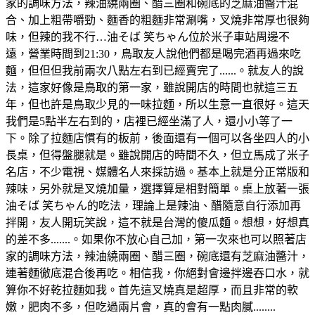
家的調味方法，辣油繞兩圈、醋三圈和碗底的芝麻油醬汁混
合、加上粗帶嚼勁、麵香的粗麵非常涮嘴，叉燒非常厚也很夠
味，但辣的我不行…油そば 笑ちゃん位於米子車站周邊不
遠，營業時間到21:30，鳥取友人說他們都是喝完酒再過來吃
麵，但但但我前兩次八點左右到已經賣完了......。就友人的說
法，這家好像是鳥取的第一家，雖說開店的時間也就這三五
年，但也許是鳥取少見的一味拉麵，所以生意一直很好。這天
我們是5點半左右到的，店裡已經坐滿了人，還小小等了一
下。除了拉麵店慣有的板前，後面還有一個可以各坐四人的小
長桌，但得盤腿就是。雖說開店的時間不久，但立馬成了米子
名店，不少電視、媒體名人來採訪過。基本上就是分正常版和
辣味，另外就是叉燒加量，選擇算是相對簡單。桌上放著一張
油そば 笑ちゃん的吃法，理論上是辣油、醋隨意自行添加再
拌開，友人開玩笑說，這不就是台灣的傻瓜麵。想想，好想真
的差不多.......。如果你不放心自己加，第一次來也可以照著店
家的調味方法，辣油繞兩圈、醋三圈，碗底還有芝麻油醬汁，
連著麵徹底混合後再吃。相信我，你絕對會邊拌邊吞口水，就
算你不好乾拉麵如我。首先這叉燒真是超厚，而且非常的軟
嫩，肥肉不多，但吃過兩片會，真的會有一點肉膩........