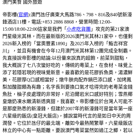
澳門美食
國外旅遊
帝影樓(
官網
):澳門氹仔廣東大馬路786、798、816及840號新濠
鋒酒店11樓，電話:+853 2886 8868，營業時間:12:00-
15:00/18:00-22:00這家是我們「
小虎吃貨團
」攻克的第21家澳
門星級米其林，而在最新版的2026澳門米其林21家中，也僅剩
2026新入榜的「當奧豐素1890」及2025年入榜的「鮨吉祥宮
川」，並且有機會在今年12月澳門米其林第12團完成全制霸。
先直接說帝影樓的結論:以份量來說真的超飽，前菜到甜點，
我大概說了七八次蠻好吃的，傳統的粵菜上，在食材、味覺上
添了若隱若現的視味覺新意。最喜歡的是花膠拆魚𡙡，湯濃鮮
美，花膠厚Q口感相當好；燉牛脥肉配炸鍋巴添口感，加烤鳳
梨加酸甜頗為有趣；名字長到要換口氣才唸得完的老粵菜金錢
魚肚，柚子皮處理的非常好，尼泊爾岩米口感好特別；雪燕椰
皇燉奶凍水嫩清新透爽甜，我喜歡。帝影樓位於台灣人可能不
是那麼熟悉的新濠鋒，但建於2007年的新濠鋒可是當年第一座
六星級的飯店(皇冠大飯店)，據說當時代言的是如日中天的周
潤發。它位於氹仔的最北端，離如今最熱鬧繁華，六星級飯店
林立的中心有一點距離。要說澳門粵菜當然如過江之鯽，若以