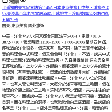
2週前
【孤獨的美食家實訪第114家-日本東京美食】中華・洋食やよ
い.東淺草百年老食堂居酒屋.上豬排丼、冷麻婆麵以及炸餛飩.
五郎打卡
關東-東京美食
國外旅遊
中華・洋食やよい:東京都台東区浅草5-60-1，電話:+81 3-
3872-7710，營業時間:11:30–15:00、17:00–20:00(星期四休)五
郎吃過的洋食很多，但這家有一點不同，除了是百年老店外，
賣的料理偏中式料理，但又偏偏叫「洋食」，不過，說來中式
料理也是飄洋過海的料理就是(笑)。先直接說結論:這次完全照
五郎吃的點，上カツ丼、炸餛飩、麻婆涼麵。上カツ丼的醬汁
很特別（有單賣調味醬），蛋液的比例熟度非常好；炸餛飩好
香好酥；麻婆涼麵我比較無感。中華・洋食やよい位於東淺
草，也有人管它叫奧淺草，大概介於淺草寺和三之輪間，但在
地理的分類上屬於三之輪。這附近有不少酒店，來來往往的計
程車不少，而據說中華・洋食やよい就是計程車司機，酒店的
首選。而在料理上的選擇，也就微微偏向是居酒屋，雖說店的
名字是「洋食」......。店外是帶點暖意的中、洋風，和賣的料