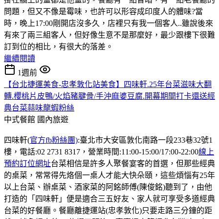
問題，但又不像是霉味，也許可以形容成印度人的體味?當
時，晚上17:00剛開店沒多久，店裡只有我一個客人..雖說後來
有來了兩三組客人，但好像生意不是那麼好，最少跟樓下很難
訂到位的相比，有很大的落差。
繼續閱讀
1週前
【台北捷運美食-忠孝敦化站美食】四味軒.25年台菜滋味大翻
轉.櫻桃片皮鴨/火焰豬腱骨/手沖麻婆豆腐.開幕期間打卡還送經
典台菜蒜味龍蝦粉絲
中式餐館
國內旅遊
四味軒(
官方fb粉絲團)
:臺北市大安區敦化南路一段233巷32號1
樓，電話:02 2731 8317，營業時間:11:00-15:00/17:00-22:00
線上
預約訂位網址
台菜相信是許多人聚餐宴客的首選，但那些經典
的桌菜，常常得先烙個一桌人才能大快朵頤，這些煩惱有25年
以上台菜、辦桌菜、酒家菜的阿銘師傅(陳俊銘)聽到了，由他
打造的「四味軒」便是適合三五好友、家人就可享受多道經典
台菜的好餐廳。餐廳離捷運站(忠孝敦化)只要走路三分鐘的距