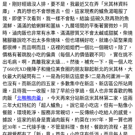
是，剛好經過沒人排，要不是，我最近又在弄「米其林資料
庫」，真的想也不會想進去。但，這家現煮的鱸魚湯喝服了
我，即便下次看到，我一樣不會點。結論:這碗久熬再熬的魚
湯鮮、滿滿的蛤蜊鮮和薑𢇃、九層塔間的平衡著實微妙。同
時，滷肉飯也非常有水準、滿滿膠質又不會太鹹或甜膩，柴燒
豬腳雖說吃不出太多柴燒味、但也堪稱好吃，就連小菜埾果南
都很棒。而且啊而且，店裡的姐姐們一個比一個親切。除了，
價格有著跳脫小吃的偏貴（每個人的價值觀不同），實在挑不
出毛病。啊，真離我家太遠…。然後，補充一下，我一個人吃
了660元XD幾陣子和幾位美食圈的朋友聊起新北的米其林，大
伙最大的疑問有二，一是為何新店這麼多?二是為何蘆洲一家
也沒有。而新店的四五家，多數集中在新店、新店區公所站周
邊，且待我一一收服。除了早前分享過，個人也非常喜歡的鴨
肉飯「
北鴨鴨肉羹
」，今天再來分站新店米其林第二家，這兩
三年大紅特紅的「超人鱸魚」。說它是小吃店，但有一點像小
餐館，環境乾淨、服務非常親切，一反傳統小吃給人的感覺。
據說，這家的前身是賣滷肉飯有，約莫在1997年，算一算也將
近30年。二代接手後，不管是料理、食材、餐飲的流程，甚至
在視覺都有了「新」意。首先，小吃店有低消，而且每人是