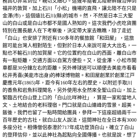
務真心非常到位，親切又細心。這幾年隨著北陸新幹線沿伸到
福井的敦賀，加上石川「小松」機場的直飛，讓北陸不在只是
金澤(市)，這個遠比石川(縣)的城市。然，不然是日本三大聖
山的白山或是白山市都不是國人熟知的。這次我們小虎吃貨團
特別在團長敝人在下考察後，決定帶大家去瞧瞧，除了走近
「白山」也安排了附近有150多年的餐旅館「和田屋」，這旅
館可能台灣人相對陌生，但對於日本人來說可是大大出名，一
點也不輸石川的加賀屋。它的位置約在白山的西面，離白山市
有一點矩離，交通方面以自駕方便些。又，從金澤、小松市開
車都是30分鐘左右的距離。另外棒球迷可以順便去美能市看看
松井秀喜(美能市出身)的棒球博物館。和田屋創業於創業江戸
慶應元年(1865)年，距今有160年左右的歷史，以附近手取川
的香魚和岩魚料理聞名，另外使用水全然來全聖山白山，加上
緊臨古代白山登上口的「白山比咩神社」，算是一家和當地人
文、土地結合的老料理宿。門口就是白山連峰的雪景。超美。
飯後，我們也留了一點時間給團員，參拜一下這座超過兩千一
百年歷史的古社，就白山友人說法，這間神社在全日本有3000
多座分社。相傳僧侶泰澄於717年成功登頂白山，確立了白山
的登拜信仰，並以此神社為起點向全國傳播。也就是說，想了