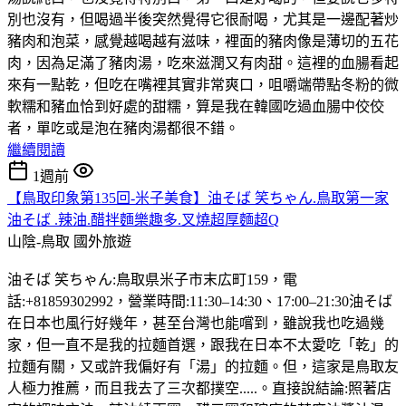
別也沒有，但喝過半後突然覺得它很耐喝，尤其是一邊配著炒
豬肉和泡菜，感覺越喝越有滋味，裡面的豬肉像是薄切的五花
肉，因為足滿了豬肉湯，吃來滋潤又有肉甜。這裡的血腸看起
來有一點乾，但吃在嘴裡其實非常爽口，咀嚼端帶點冬粉的微
軟糯和豬血恰到好處的甜糯，算是我在韓國吃過血腸中佼佼
者，單吃或是泡在豬肉湯都很不錯。
繼續閱讀
1週前
【鳥取印象第135回-米子美食】油そば 笑ちゃん.鳥取第一家
油そば .辣油.醋拌麵樂趣多.叉燒超厚麵超Q
山陰-鳥取
國外旅遊
油そば 笑ちゃん:鳥取県米子市末広町159，電
話:+81859302992，營業時間:11:30–14:30、17:00–21:30油そば
在日本也風行好幾年，甚至台灣也能嚐到，雖說我也吃過幾
家，但一直不是我的拉麵首選，跟我在日本不太愛吃「乾」的
拉麵有關，又或許我偏好有「湯」的拉麵。但，這家是鳥取友
人極力推薦，而且我去了三次都撲空.....。直接說結論:照著店