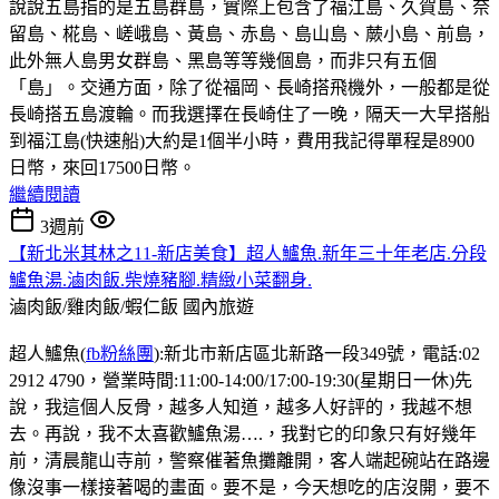
說說五島指的是五島群島，實際上包含了福江島、久賀島、奈
留島、椛島、嵯峨島、黃島、赤島、島山島、蕨小島、前島，
此外無人島男女群島、黑島等等幾個島，而非只有五個
「島」。交通方面，除了從福岡、長崎搭飛機外，一般都是從
長崎搭五島渡輪。而我選擇在長崎住了一晚，隔天一大早搭船
到福江島(快速船)大約是1個半小時，費用我記得單程是8900
日幣，來回17500日幣。
繼續閱讀
3週前
【新北米其林之11-新店美食】超人鱸魚.新年三十年老店.分段
鱸魚湯.滷肉飯.柴燒豬腳.精緻小菜翻身.
滷肉飯/雞肉飯/蝦仁飯
國內旅遊
超人鱸魚(
fb粉絲團
):新北市新店區北新路一段349號，電話:02
2912 4790，營業時間:11:00-14:00/17:00-19:30(星期日一休)先
說，我這個人反骨，越多人知道，越多人好評的，我越不想
去。再說，我不太喜歡鱸魚湯….，我對它的印象只有好幾年
前，清晨龍山寺前，警察催著魚攤離開，客人端起碗站在路邊
像沒事一樣接著喝的畫面。要不是，今天想吃的店沒開，要不