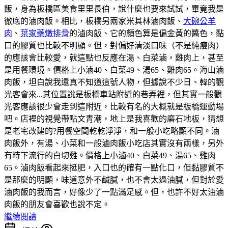
飯，身為板橋區美食里里長伯，說什麼也要來試試，畢竟我是
徹底的滷肉飯。相比，板橋另兩家米其林滷肉飯、
大碗公羊
肉
、
葉家藥燉排骨
的滷肉飯、它的顏色算是偏金黃的醬色，黏
口的膠質也比較不明顯。但，對偏好清淡口味（不是純瘦肉）
的應該會比較愛，就這點也反應在湯、白菜滷，雞肉上，甚至
是用餐環境。價格上小滷40、白菜49、湯65、雞肉65。海山滷
肉飯，坦白說我還真不知道這號人物，但據說不少日、韓的觀
光客會來...其位置說是板橋車站附近的巷弄裡，但其實一般觀
光客應該很少會走到這附近，比較有名的大概就是板橋運動場
吧。店裡的視覺帶點文青潮，地上是我喜歡的磨石地板，猜想
是老宅改建的?用餐空間乾乾淨淨，和一般小吃略顯不同。滷
肉飯外，有湯、小菜和一般滷肉飯小吃店其實沒有兩樣，另外
有時下流行的白切雞。價格上小滷40、白菜49、湯65、雞肉
65。滷肉飯看起來挺肥，入口也的確有一點化口，但黏膠質不
是那麼的明顯，味道意外不鹹膩，也不會太過油膩，但對於愛
滷肉飯的我而言，好像少了一點滿足感。但，也許不好太油滷
肉飯的朋友會喜歡也說不定。
繼續閱讀