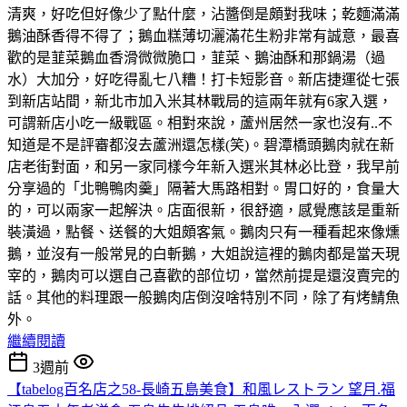
清爽，好吃但好像少了點什麼，沾醬倒是頗對我味；乾麵滿滿
鵝油酥香得不得了；鵝血糕薄切灑滿花生粉非常有誠意，最喜
歡的是韮菜鵝血香滑微微脆口，韮菜、鵝油酥和那鍋湯（過
水）大加分，好吃得亂七八糟！打卡短影音。新店捷運從七張
到新店站間，新北市加入米其林戰局的這兩年就有6家入選，
可謂新店小吃一級戰區。相對來說，蘆州居然一家也沒有..不
知道是不是評審都沒去蘆洲還怎樣(笑)。碧潭橋頭鵝肉就在新
店老街對面，和另一家同樣今年新入選米其林必比登，我早前
分享過的「北鴨鴨肉羹」隔著大馬路相對。胃口好的，食量大
的，可以兩家一起解決。店面很新，很舒適，感覺應該是重新
裝潢過，點餐、送餐的大姐頗客氣。鵝肉只有一種看起來像燻
鵝，並沒有一般常見的白斬鵝，大姐說這裡的鵝肉都是當天現
宰的，鵝肉可以選自己喜歡的部位切，當然前提是還沒賣完的
話。其他的料理跟一般鵝肉店倒沒啥特別不同，除了有烤鯖魚
外。
繼續閱讀
3週前
【tabelog百名店之58-長崎五島美食】和風レストラン 望月.福