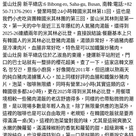
釜山灶房 新平總店:6 Bibong-ro, Saha-gu, Busan, 南韓:電話:+82
50-71376-2901，營業時間:24小時韓國米其林第11回，這也是
我們小虎吃貨團韓國米其林團的第三回，釜山米其林則是第一
次，第一天的中午是近三五年爆紅的人氣豬肉湯飯，還得到
2025-26連續兩年的米其林必比登。直接說結論:餐廳基本上只
有韓國人的米其林必比登豬肉湯飯，湯頭非常好，不過豬肉都
是冷凍肉片，血腸非常好吃，特色是可以加鐵盤炒豬肉。
釜山灶房 新平總店位於乙淑島的東邊，捷運新平站附近，門
口的巴士站就有一整排的櫻花超美。查了一下，這家店韓文原
名 정짓간，意指小廚房，好像開在2011年，但迅速以熬兩天
的純白豬肉湯擄獲人心，加上同樣好評的血腸和鐵盤炒豬肉
片，泡菜、咖啡無限續，同時有營業24小時(其實這類的店，
韓國很多都24小時)，更在2025年得到米其林必比登。用餐環
境相較一些豬肉湯飯的老店舒適得多，同樣的也帶點微微的潮
意，是以現場多數是年輕人為主。除了無限量供應的泡菜外，
這裡的咖啡也是可以自由取用。老規矩，在韓國吃飯就是要弄
得滿滿一桌(笑)，這裡的泡菜蠻對我的味，尤其是這碗爽脆又
水嫩的醃蘿蔔，滿滿辣椒粉的香氣和蘿蔔的甜，超級涮嘴。這
湯說純白，也沒覺得特別白，第一口是好喝的，但要說它多特