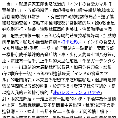
「胃」，就連這家五郎也沒吃過的「インドの食堂カマル 千
葉美浜店」，五郎粉粉們，你記得這家店嗎?先說結論:這家印
度咖哩的種類非常多…. ，有選擇障礙的應該很痛苦。選了饢
和咖哩的套餐，瞎點了兩種咖哩都非常對我的味，饢Q軟更是
好吃到不行，餅香、油甜就算單吃也美味、沾著咖哩如虎添
翼。配餐沙拉很一般，五郎也有喝的芒果拉希挺好喝，加點的
肉串偏乾，咖哩小籠包頗特別。
打卡短影片
。インドの食堂カ
マル登場於第7季第十一話，離千葉站有一點距離，要跟五郎
一樣搭京成千葉線的西登戶站下車，步行大約是七到八分鐘可
達。這裡有一個千葉上千戶的大型住宅區「千葉ガーデンタウ
ン」，一出車站的大馬路就可以看見。如果你有印象，該集
(第7季第十一話)，五郎來到這就是受「インドの食堂カマ
ル」的老闆所託，本來五郎想留下來吃印度咖哩，但那時是非
營業時間所以五郎沒吃到，於是下樓才發現早就分享過的，足
以進入我的五郎排行榜的「
味のレストラン えびすや
」。
對，兩家是鄰居。一走上這有一點暗的木梯，不曉得為什麼精
神上有一點戰戰競競...要不是節目中曾出現，我應該是不會走
進餐廳。不，連走上去都不會.....。後來，老闆說樓上樓下，
掛在牆上的畫都是他畫的。餐廳有一點昏暗，有一點老餐廳的