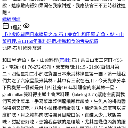
說，這家雞肉飯如果開在我家附近，我應該會三不五時就往這
跑。
繼續閱讀
1週前
【小虎吃貨團日本摘星之26-石川美食】和田屋 岩魚・鮎・山
菜料理.白山160年香料理宿.極緻和食的舌尖記憶
北陸-石川
國外旅遊
和田屋 岩魚・鮎・山菜料理(
官網
):石川県白山市三宮町イ55-
2，電話:+81 76-272-0570，營業時間:11:15 - 21:00(每個月第
二、四個星期二小虎吃貨團日本米其林摘星第十團，這一趟我
們共吃了六家星級米其林，其中有三家在石川，今天先來分享
下飛機第一餐就是白山神社旁160年料理宿的米其林一星、
gault millau雙料得主鄉土會席料理（tabelog 3.75)感謝主廚幫我
們客製化菜單，手寫菜單整個龍飛鳳舞超美，生魚片的梅肉醬
油特別又好吃，八吋小菜樣樣精緻美味，爐烤香魚怎麼可以這
麼好吃，月之輪熊肉吃得團員目瞪口呆，直嫌太少…炊飯美
味，甜點更好吃。更讓我喜歡的是環境，尤其是幾位內將的服