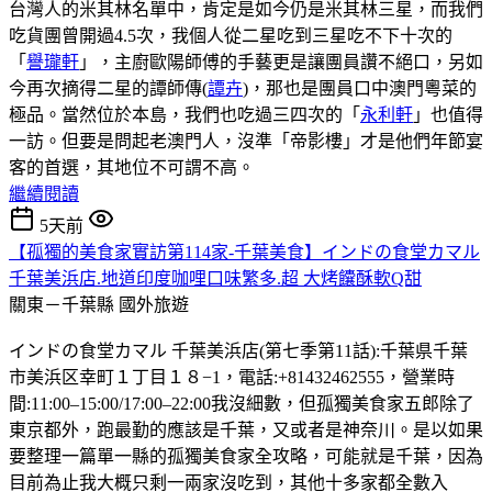
台灣人的米其林名單中，肯定是如今仍是米其林三星，而我們
吃貨團曾開過4.5次，我個人從二星吃到三星吃不下十次的
「
譽瓏軒
」，主廚歐陽師傅的手藝更是讓團員讚不絕口，另如
今再次摘得二星的譚師傳(
譚卉
)，那也是團員口中澳門粵菜的
極品。當然位於本島，我們也吃過三四次的「
永利軒
」也值得
一訪。但要是問起老澳門人，沒準「帝影樓」才是他們年節宴
客的首選，其地位不可謂不高。
繼續閱讀
5天前
【孤獨的美食家實訪第114家-千葉美食】インドの食堂カマル
千葉美浜店.地道印度咖哩口味繁多.超 大烤饢酥軟Q甜
關東－千葉縣
國外旅遊
インドの食堂カマル 千葉美浜店(第七季第11話):千葉県千葉
市美浜区幸町１丁目１８−1，電話:+81432462555，營業時
間:11:00–15:00/17:00–22:00我沒細數，但孤獨美食家五郎除了
東京都外，跑最勤的應該是千葉，又或者是神奈川。是以如果
要整理一篇單一縣的孤獨美食家全攻略，可能就是千葉，因為
目前為止我大概只剩一兩家沒吃到，其他十多家都全數入