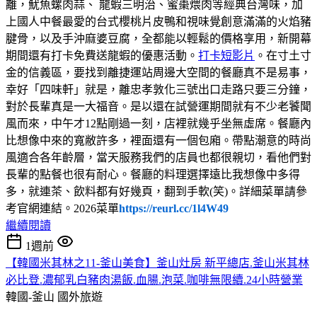
離，魷魚螺肉蒜、 龍蝦三明治、蜜棗煨肉等經典台灣味，加
上國人中餐最愛的台式櫻桃片皮鴨和視味覺創意滿滿的火焰豬
腱骨，以及手沖麻婆豆腐，全都能以輕鬆的價格享用，新開幕
期間還有打卡免費送龍蝦的優惠活動。
打卡短影片
。在寸土寸
金的信義區，要找到離捷運站周邊大空間的餐廳真不是易事，
幸好「四味軒」就是，離忠孝敦化三號出口走路只要三分鐘，
對於長輩真是一大福音。是以還在試營運期間就有不少老饕聞
風而來，中午才12點剛過一刻，店裡就幾乎坐無虛席。餐廳內
比想像中來的寬敝許多，裡面還有一個包廂。帶點潮意的時尚
風適合各年齡層，當天服務我們的店員也都很親切，看他們對
長輩的點餐也很有耐心。餐廳的料理選擇遠比我想像中多得
多，就連茶、飲料都有好幾頁，翻到手軟(笑)。詳細菜單請參
考官網連結。2026菜單
https://reurl.cc/1l4W49
繼續閱讀
1週前
【韓國米其林之11-釜山美食】釜山灶房 新平總店.釜山米其林
必比登.濃郁乳白豬肉湯飯.血腸.泡菜.咖啡無限續.24小時營業
韓國-釜山
國外旅遊