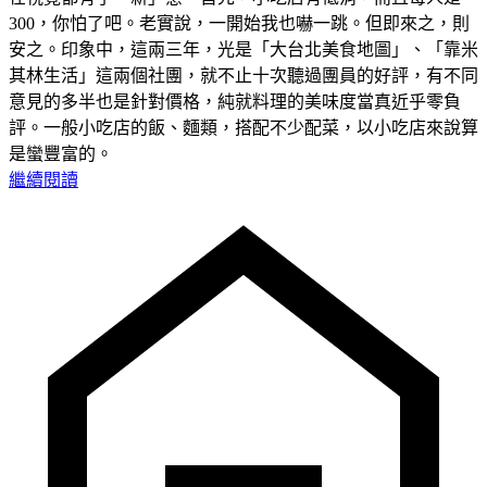
300，你怕了吧。老實說，一開始我也嚇一跳。但即來之，則
安之。印象中，這兩三年，光是「大台北美食地圖」、「靠米
其林生活」這兩個社團，就不止十次聽過團員的好評，有不同
意見的多半也是針對價格，純就料理的美味度當真近乎零負
評。一般小吃店的飯、麵類，搭配不少配菜，以小吃店來說算
是蠻豐富的。
繼續閱讀