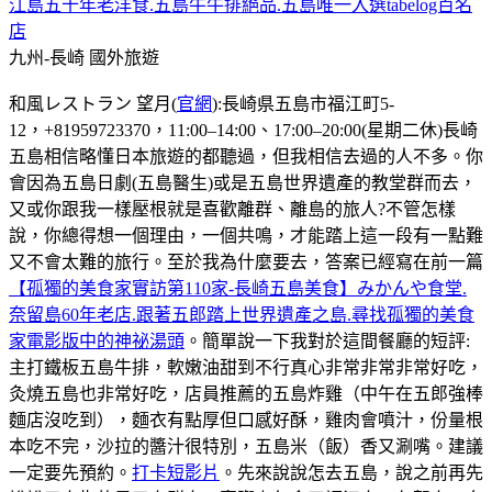
江島五十年老洋食.五島牛牛排絕品.五島唯一入選tabelog百名
店
九州-長崎
國外旅遊
和風レストラン 望月(
官網
):長崎県五島市福江町5-
12，+81959723370，11:00–14:00、17:00–20:00(星期二休)長崎
五島相信略懂日本旅遊的都聽過，但我相信去過的人不多。你
會因為五島日劇(五島醫生)或是五島世界遺產的教堂群而去，
又或你跟我一樣壓根就是喜歡離群、離島的旅人?不管怎樣
說，你總得想一個理由，一個共鳴，才能踏上這一段有一點難
又不會太難的旅行。至於我為什麼要去，答案已經寫在前一篇
【孤獨的美食家實訪第110家-長崎五島美食】みかんや食堂.
奈留島60年老店.跟著五郎踏上世界遺產之島.尋找孤獨的美食
家電影版中的神祕湯頭
。簡單說一下我對於這間餐廳的短評:
主打鐵板五島牛排，軟嫩油甜到不行真心非常非常非常好吃，
灸燒五島也非常好吃，店員推薦的五島炸雞（中午在五郎強棒
麵店沒吃到），麵衣有點厚但口感好酥，雞肉會噴汁，份量根
本吃不完，沙拉的醬汁很特別，五島米（飯）香又涮嘴。建議
一定要先預約。
打卡短影片
。先來說說怎去五島，說之前再先