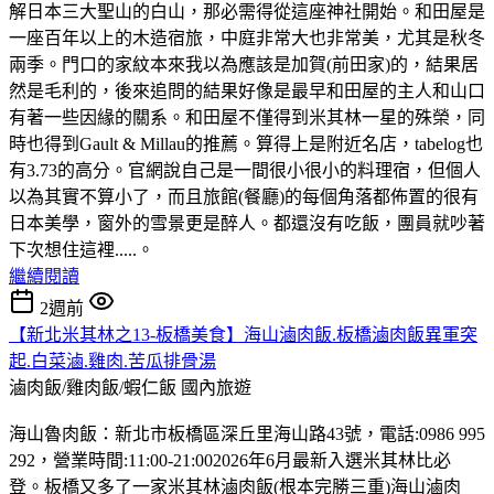
解日本三大聖山的白山，那必需得從這座神社開始。和田屋是
一座百年以上的木造宿旅，中庭非常大也非常美，尤其是秋冬
兩季。門口的家紋本來我以為應該是加賀(前田家)的，結果居
然是毛利的，後來追問的結果好像是最早和田屋的主人和山口
有著一些因緣的關系。和田屋不僅得到米其林一星的殊榮，同
時也得到Gault & Millau的推薦。算得上是附近名店，tabelog也
有3.73的高分。官網說自己是一間很小很小的料理宿，但個人
以為其實不算小了，而且旅館(餐廳)的每個角落都佈置的很有
日本美學，窗外的雪景更是醉人。都還沒有吃飯，團員就吵著
下次想住這裡.....。
繼續閱讀
2週前
【新北米其林之13-板橋美食】海山滷肉飯.板橋滷肉飯異軍突
起.白菜滷.雞肉.苦瓜排骨湯
滷肉飯/雞肉飯/蝦仁飯
國內旅遊
海山魯肉飯：新北市板橋區深丘里海山路43號，電話:0986 995
292，營業時間:11:00-21:002026年6月最新入選米其林比必
登。板橋又多了一家米其林滷肉飯(根本完勝三重)海山滷肉