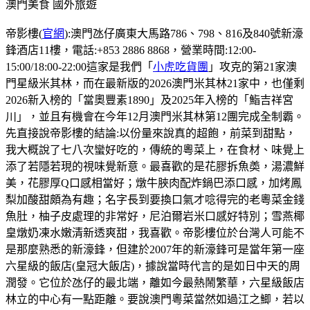
澳門美食
國外旅遊
帝影樓(
官網
):澳門氹仔廣東大馬路786、798、816及840號新濠
鋒酒店11樓，電話:+853 2886 8868，營業時間:12:00-
15:00/18:00-22:00這家是我們「
小虎吃貨團
」攻克的第21家澳
門星級米其林，而在最新版的2026澳門米其林21家中，也僅剩
2026新入榜的「當奧豐素1890」及2025年入榜的「鮨吉祥宮
川」，並且有機會在今年12月澳門米其林第12團完成全制霸。
先直接說帝影樓的結論:以份量來說真的超飽，前菜到甜點，
我大概說了七八次蠻好吃的，傳統的粵菜上，在食材、味覺上
添了若隱若現的視味覺新意。最喜歡的是花膠拆魚𡙡，湯濃鮮
美，花膠厚Q口感相當好；燉牛脥肉配炸鍋巴添口感，加烤鳳
梨加酸甜頗為有趣；名字長到要換口氣才唸得完的老粵菜金錢
魚肚，柚子皮處理的非常好，尼泊爾岩米口感好特別；雪燕椰
皇燉奶凍水嫩清新透爽甜，我喜歡。帝影樓位於台灣人可能不
是那麼熟悉的新濠鋒，但建於2007年的新濠鋒可是當年第一座
六星級的飯店(皇冠大飯店)，據說當時代言的是如日中天的周
潤發。它位於氹仔的最北端，離如今最熱鬧繁華，六星級飯店
林立的中心有一點距離。要說澳門粵菜當然如過江之鯽，若以