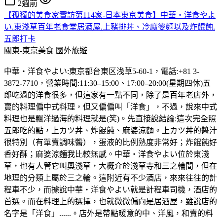
2週前
【孤獨的美食家實訪第114家-日本東京美食】中華・洋食やよ
い.東淺草百年老食堂居酒屋.上豬排丼、冷麻婆麵以及炸餛飩.
五郎打卡
關東-東京美食
國外旅遊
中華・洋食やよい:東京都台東区浅草5-60-1，電話:+81 3-
3872-7710，營業時間:11:30–15:00、17:00–20:00(星期四休)五
郎吃過的洋食很多，但這家有一點不同，除了是百年老店外，
賣的料理偏中式料理，但又偏偏叫「洋食」，不過，說來中式
料理也是飄洋過海的料理就是(笑)。先直接說結論:這次完全照
五郎吃的點，上カツ丼、炸餛飩、麻婆涼麵。上カツ丼的醬汁
很特別（有單賣調味醬），蛋液的比例熟度非常好；炸餛飩好
香好酥；麻婆涼麵我比較無感。中華・洋食やよい位於東淺
草，也有人管它叫奧淺草，大概介於淺草寺和三之輪間，但在
地理的分類上屬於三之輪。這附近有不少酒店，來來往往的計
程車不少，而據說中華・洋食やよい就是計程車司機，酒店的
首選。而在料理上的選擇，也就微微偏向是居酒屋，雖說店的
名字是「洋食」......。店外是帶點暖意的中、洋風，和賣的料