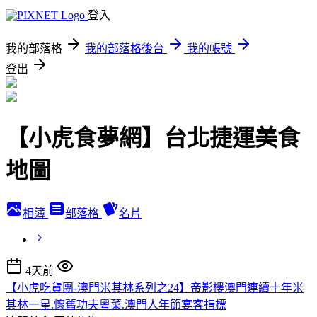
登入
我的部落格
我的部落格後台
我的帳號
登出
【小虎食夢網】台北捷運美食
地圖
相簿
部落格
名片
4天前
【小虎吃貨團-澳門米其林系列之24】帝影樓澳門連續十年米
其林一星.懷舊功夫粵菜.澳門人年節宴客指標