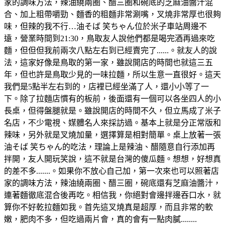
家的調味方法，辣油繞兩圈、醋三圈和碗底的芝麻油醬汁混
合、加上粗帶嚼勁、麵香的粗麵非常涮嘴，叉燒非常厚也很夠
味，但辣的我不行…油そば 笑ちゃん位於米子車站周邊不
遠，營業時間到21:30，鳥取友人說他們都是喝完酒再過來吃
麵，但但但我前兩次八點左右到已經賣完了......。就友人的說
法，這家好像是鳥取的第一家，雖說開店的時間也就這三五
年，但也許是鳥取少見的一味拉麵，所以生意一直很好。這天
我們是5點半左右到的，店裡已經坐滿了人，還小小等了一
下。除了拉麵店慣有的板前，後面還有一個可以各坐四人的小
長桌，但得盤腿就是。雖說開店的時間不久，但立馬成了米子
名店，不少電視、媒體名人來採訪過。基本上就是分正常版和
辣味，另外就是叉燒加量，選擇算是相對簡單。桌上放著一張
油そば 笑ちゃん的吃法，理論上是辣油、醋隨意自行添加再
拌開，友人開玩笑說，這不就是台灣的傻瓜麵。想想，好想真
的差不多.......。如果你不放心自己加，第一次來也可以照著店
家的調味方法，辣油繞兩圈、醋三圈，碗底還有芝麻油醬汁，
連著麵徹底混合後再吃。相信我，你絕對會邊拌邊吞口水，就
算你不好乾拉麵如我。首先這叉燒真是超厚，而且非常的軟
嫩，肥肉不多，但吃過兩片會，真的會有一點肉膩........