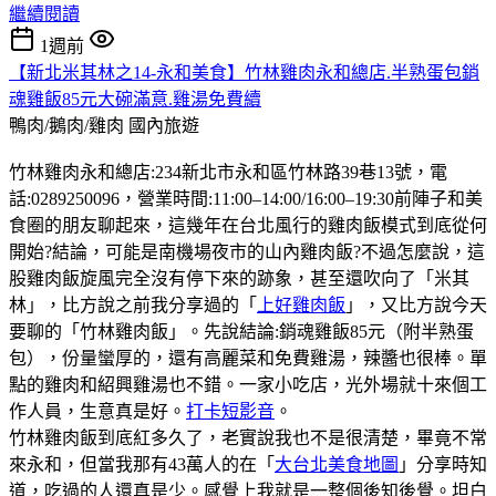
繼續閱讀
1週前
【新北米其林之14-永和美食】竹林雞肉永和總店.半熟蛋包銷
魂雞飯85元大碗滿意.雞湯免費續
鴨肉/鵝肉/雞肉
國內旅遊
竹林雞肉永和總店:234新北市永和區竹林路39巷13號，電
話:0289250096，營業時間:11:00–14:00/16:00–19:30前陣子和美
食圈的朋友聊起來，這幾年在台北風行的雞肉飯模式到底從何
開始?結論，可能是南機場夜市的山內雞肉飯?不過怎麼說，這
股雞肉飯旋風完全沒有停下來的跡象，甚至還吹向了「米其
林」，比方說之前我分享過的「
上好雞肉飯
」，又比方說今天
要聊的「竹林雞肉飯」。先說結論:銷魂雞飯85元（附半熟蛋
包），份量蠻厚的，還有高麗菜和免費雞湯，辣醬也很棒。單
點的雞肉和紹興雞湯也不錯。一家小吃店，光外場就十來個工
作人員，生意真是好。
打卡短影音
。
竹林雞肉飯到底紅多久了，老實說我也不是很清楚，畢竟不常
來永和，但當我那有43萬人的在「
大台北美食地圖
」分享時知
道，吃過的人還真是少。感覺上我就是一整個後知後覺。坦白