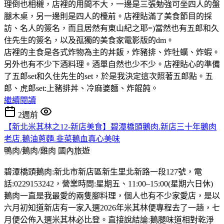
理倒也相櫬，店裡的用間不大，一邊是三張勉強可坐四人的盤
腿木桌，另一邊則是四人的檯前。店裡貼滿了美食節目的採
訪、名人的簽名，而且居然有東山紀之耶=)當然也有五郎和久
住先生的簽名，以及孤獨的美食家電影版的dm。
店裡的主食是各式炸物為主的丼飯，炸豬排、炸牡蠣、炸蝦。
另外也有不少下酒料理。酒單自然也少不少。店裡貼心的準備
了五郎set和久住先生的set，於是我決定這次照著五郎點。五
郎、虎郎set:上豬排丼、冷麻婆麵、炸餛飩。
繼續閱讀
2週前
【新北米其林之12-新店美食】碧潭橋頭鵝肉.新店三十年鵝肉
老店.鵝油蔥麵.韭菜鵝血真心美味
鴨肉/鵝肉/雞肉
國內旅遊
碧潭橋頭鵝肉:新北市新店區新生里北新路一段127號，電
話:0229153242，營業時間:星期五、11:00–15:00(星期六日休)
鵝肉一直是我最愛的兩隻腳料理，個人也有不少家愛店，是以
六月初知道新店有一家入選2026年米其林便專程去了一趟，七
月便公佈入選米其林必比登。直接說結論:鵝腿味道相對乾淨