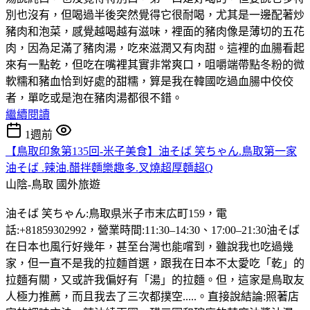
別也沒有，但喝過半後突然覺得它很耐喝，尤其是一邊配著炒
豬肉和泡菜，感覺越喝越有滋味，裡面的豬肉像是薄切的五花
肉，因為足滿了豬肉湯，吃來滋潤又有肉甜。這裡的血腸看起
來有一點乾，但吃在嘴裡其實非常爽口，咀嚼端帶點冬粉的微
軟糯和豬血恰到好處的甜糯，算是我在韓國吃過血腸中佼佼
者，單吃或是泡在豬肉湯都很不錯。
繼續閱讀
1週前
【鳥取印象第135回-米子美食】油そば 笑ちゃん.鳥取第一家
油そば .辣油.醋拌麵樂趣多.叉燒超厚麵超Q
山陰-鳥取
國外旅遊
油そば 笑ちゃん:鳥取県米子市末広町159，電
話:+81859302992，營業時間:11:30–14:30、17:00–21:30油そば
在日本也風行好幾年，甚至台灣也能嚐到，雖說我也吃過幾
家，但一直不是我的拉麵首選，跟我在日本不太愛吃「乾」的
拉麵有關，又或許我偏好有「湯」的拉麵。但，這家是鳥取友
人極力推薦，而且我去了三次都撲空.....。直接說結論:照著店