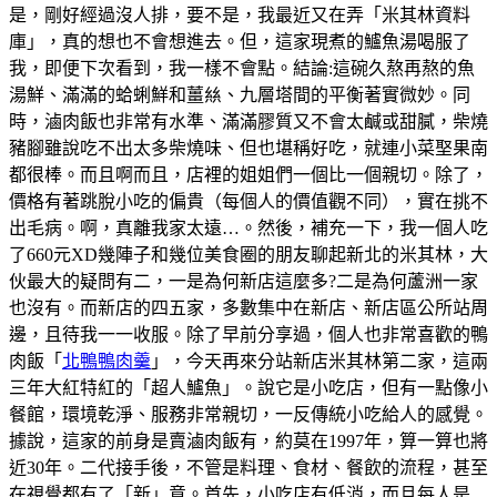
是，剛好經過沒人排，要不是，我最近又在弄「米其林資料
庫」，真的想也不會想進去。但，這家現煮的鱸魚湯喝服了
我，即便下次看到，我一樣不會點。結論:這碗久熬再熬的魚
湯鮮、滿滿的蛤蜊鮮和薑𢇃、九層塔間的平衡著實微妙。同
時，滷肉飯也非常有水準、滿滿膠質又不會太鹹或甜膩，柴燒
豬腳雖說吃不出太多柴燒味、但也堪稱好吃，就連小菜埾果南
都很棒。而且啊而且，店裡的姐姐們一個比一個親切。除了，
價格有著跳脫小吃的偏貴（每個人的價值觀不同），實在挑不
出毛病。啊，真離我家太遠…。然後，補充一下，我一個人吃
了660元XD幾陣子和幾位美食圈的朋友聊起新北的米其林，大
伙最大的疑問有二，一是為何新店這麼多?二是為何蘆洲一家
也沒有。而新店的四五家，多數集中在新店、新店區公所站周
邊，且待我一一收服。除了早前分享過，個人也非常喜歡的鴨
肉飯「
北鴨鴨肉羹
」，今天再來分站新店米其林第二家，這兩
三年大紅特紅的「超人鱸魚」。說它是小吃店，但有一點像小
餐館，環境乾淨、服務非常親切，一反傳統小吃給人的感覺。
據說，這家的前身是賣滷肉飯有，約莫在1997年，算一算也將
近30年。二代接手後，不管是料理、食材、餐飲的流程，甚至
在視覺都有了「新」意。首先，小吃店有低消，而且每人是