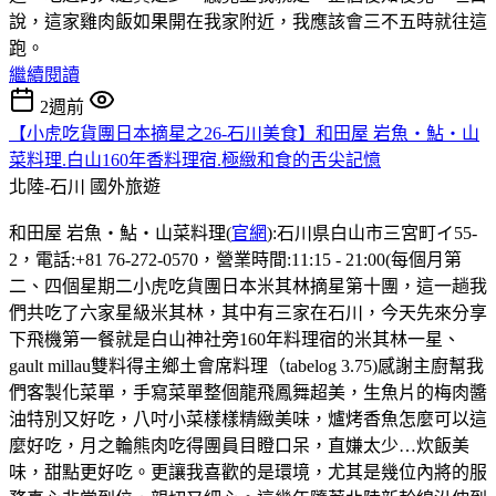
說，這家雞肉飯如果開在我家附近，我應該會三不五時就往這
跑。
繼續閱讀
2週前
【小虎吃貨團日本摘星之26-石川美食】和田屋 岩魚・鮎・山
菜料理.白山160年香料理宿.極緻和食的舌尖記憶
北陸-石川
國外旅遊
和田屋 岩魚・鮎・山菜料理(
官網
):石川県白山市三宮町イ55-
2，電話:+81 76-272-0570，營業時間:11:15 - 21:00(每個月第
二、四個星期二小虎吃貨團日本米其林摘星第十團，這一趟我
們共吃了六家星級米其林，其中有三家在石川，今天先來分享
下飛機第一餐就是白山神社旁160年料理宿的米其林一星、
gault millau雙料得主鄉土會席料理（tabelog 3.75)感謝主廚幫我
們客製化菜單，手寫菜單整個龍飛鳳舞超美，生魚片的梅肉醬
油特別又好吃，八吋小菜樣樣精緻美味，爐烤香魚怎麼可以這
麼好吃，月之輪熊肉吃得團員目瞪口呆，直嫌太少…炊飯美
味，甜點更好吃。更讓我喜歡的是環境，尤其是幾位內將的服