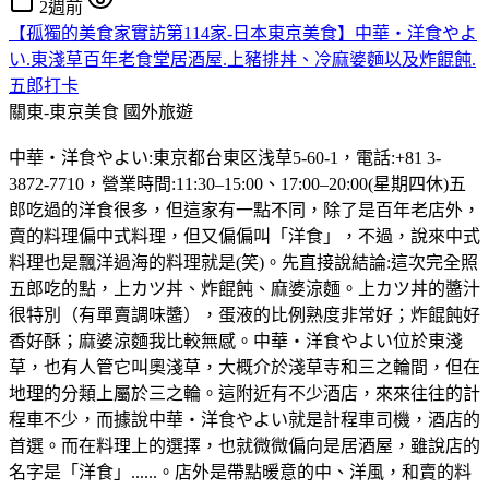
2週前
【孤獨的美食家實訪第114家-日本東京美食】中華・洋食やよ
い.東淺草百年老食堂居酒屋.上豬排丼、冷麻婆麵以及炸餛飩.
五郎打卡
關東-東京美食
國外旅遊
中華・洋食やよい:東京都台東区浅草5-60-1，電話:+81 3-
3872-7710，營業時間:11:30–15:00、17:00–20:00(星期四休)五
郎吃過的洋食很多，但這家有一點不同，除了是百年老店外，
賣的料理偏中式料理，但又偏偏叫「洋食」，不過，說來中式
料理也是飄洋過海的料理就是(笑)。先直接說結論:這次完全照
五郎吃的點，上カツ丼、炸餛飩、麻婆涼麵。上カツ丼的醬汁
很特別（有單賣調味醬），蛋液的比例熟度非常好；炸餛飩好
香好酥；麻婆涼麵我比較無感。中華・洋食やよい位於東淺
草，也有人管它叫奧淺草，大概介於淺草寺和三之輪間，但在
地理的分類上屬於三之輪。這附近有不少酒店，來來往往的計
程車不少，而據說中華・洋食やよい就是計程車司機，酒店的
首選。而在料理上的選擇，也就微微偏向是居酒屋，雖說店的
名字是「洋食」......。店外是帶點暖意的中、洋風，和賣的料