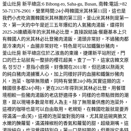
釜山灶房 新平總店:6 Bibong-ro, Saha-gu, Busan, 南韓:電話:+82
50-71376-2901，營業時間:24小時韓國米其林第11回，這也是
我們小虎吃貨團韓國米其林團的第三回，釜山米其林則是第一
次，第一天的中午是近三五年爆紅的人氣豬肉湯飯，還得到
2025-26連續兩年的米其林必比登。直接說結論:餐廳基本上只
有韓國人的米其林必比登豬肉湯飯，湯頭非常好，不過豬肉都
是冷凍肉片，血腸非常好吃，特色是可以加鐵盤炒豬肉。
釜山灶房 新平總店位於乙淑島的東邊，捷運新平站附近，門
口的巴士站就有一整排的櫻花超美。查了一下，這家店韓文原
名 정짓간，意指小廚房，好像開在2011年，但迅速以熬兩天
的純白豬肉湯擄獲人心，加上同樣好評的血腸和鐵盤炒豬肉
片，泡菜、咖啡無限續，同時有營業24小時(其實這類的店，
韓國很多都24小時)，更在2025年得到米其林必比登。用餐環
境相較一些豬肉湯飯的老店舒適得多，同樣的也帶點微微的潮
意，是以現場多數是年輕人為主。除了無限量供應的泡菜外，
這裡的咖啡也是可以自由取用。老規矩，在韓國吃飯就是要弄
得滿滿一桌(笑)，這裡的泡菜蠻對我的味，尤其是這碗爽脆又
水嫩的醃蘿蔔，滿滿辣椒粉的香氣和蘿蔔的甜，超級涮嘴。這
湯說純白，也沒覺得特別白，第一口是好喝的，但要說它多特