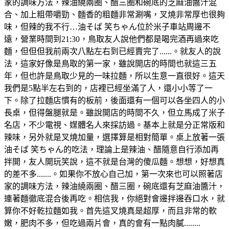
家的調味方法，辣油繞兩圈、醋三圈和碗底的芝麻油醬汁混
合、加上粗帶嚼勁、麵香的粗麵非常涮嘴，叉燒非常厚也很夠
味，但辣的我不行…油そば 笑ちゃん位於米子車站周邊不
遠，營業時間到21:30，鳥取友人說他們都是喝完酒再過來吃
麵，但但但我前兩次八點左右到已經賣完了......。就友人的說
法，這家好像是鳥取的第一家，雖說開店的時間也就這三五
年，但也許是鳥取少見的一味拉麵，所以生意一直很好。這天
我們是5點半左右到的，店裡已經坐滿了人，還小小等了一
下。除了拉麵店慣有的板前，後面還有一個可以各坐四人的小
長桌，但得盤腿就是。雖說開店的時間不久，但立馬成了米子
名店，不少電視、媒體名人來採訪過。基本上就是分正常版和
辣味，另外就是叉燒加量，選擇算是相對簡單。桌上放著一張
油そば 笑ちゃん的吃法，理論上是辣油、醋隨意自行添加再
拌開，友人開玩笑說，這不就是台灣的傻瓜麵。想想，好想真
的差不多.......。如果你不放心自己加，第一次來也可以照著店
家的調味方法，辣油繞兩圈、醋三圈，碗底還有芝麻油醬汁，
連著麵徹底混合後再吃。相信我，你絕對會邊拌邊吞口水，就
算你不好乾拉麵如我。首先這叉燒真是超厚，而且非常的軟
嫩，肥肉不多，但吃過兩片會，真的會有一點肉膩........