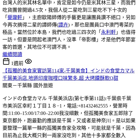
台灣人的米其林名單中，肯定是如今仍是米其林三星，而我們
吃貨團曾開過4.5次，我個人從二星吃到三星吃不下十次的
「
譽瓏軒
」，主廚歐陽師傅的手藝更是讓團員讚不絕口，另如
今再次摘得二星的譚師傳(
譚卉
)，那也是團員口中澳門粵菜的
極品。當然位於本島，我們也吃過三四次的「
永利軒
」也值得
一訪。但要是問起老澳門人，沒準「帝影樓」才是他們年節宴
客的首選，其地位不可謂不高。
繼續閱讀
1週前
【孤獨的美食家實訪第114家-千葉美食】インドの食堂カマル
千葉美浜店.地道印度咖哩口味繁多.超 大烤饢酥軟Q甜
關東－千葉縣
國外旅遊
インドの食堂カマル 千葉美浜店(第七季第11話):千葉県千葉
市美浜区幸町１丁目１８−1，電話:+81432462555，營業時
間:11:00–15:00/17:00–22:00我沒細數，但孤獨美食家五郎除了
東京都外，跑最勤的應該是千葉，又或者是神奈川。是以如果
要整理一篇單一縣的孤獨美食家全攻略，可能就是千葉，因為
目前為止我大概只剩一兩家沒吃到，其他十多家都全數入