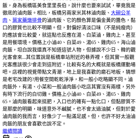
飯，身為板橋區美食里里長伯，說什麼也要來試試，畢竟我是
徹底的滷肉飯。相比，板橋另兩家米其林滷肉飯、
大碗公羊
肉
、
葉家藥燉排骨
的滷肉飯、它的顏色算是偏金黃的醬色，黏
口的膠質也比較不明顯。但，對偏好清淡口味（不是純瘦肉）
的應該會比較愛，就這點也反應在湯、白菜滷，雞肉上，甚至
是用餐環境。價格上小滷40、白菜49、湯65、雞肉65。海山滷
肉飯，坦白說我還真不知道這號人物，但據說不少日、韓的觀
光客會來...其位置說是板橋車站附近的巷弄裡，但其實一般觀
光客應該很少會走到這附近，比較有名的大概就是板橋運動場
吧。店裡的視覺帶點文青潮，地上是我喜歡的磨石地板，猜想
是老宅改建的?用餐空間乾乾淨淨，和一般小吃略顯不同。滷
肉飯外，有湯、小菜和一般滷肉飯小吃店其實沒有兩樣，另外
有時下流行的白切雞。價格上小滷40、白菜49、湯65、雞肉
65。滷肉飯看起來挺肥，入口也的確有一點化口，但黏膠質不
是那麼的明顯，味道意外不鹹膩，也不會太過油膩，但對於愛
滷肉飯的我而言，好像少了一點滿足感。但，也許不好太油滷
肉飯的朋友會喜歡也說不定。
繼續閱讀