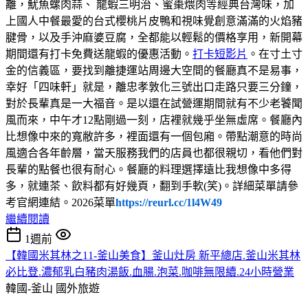
離，魷魚螺肉蒜、 龍蝦三明治、蜜棗煨肉等經典台灣味，加
上國人中餐最愛的台式櫻桃片皮鴨和視味覺創意滿滿的火焰豬
腱骨，以及手沖麻婆豆腐，全都能以輕鬆的價格享用，新開幕
期間還有打卡免費送龍蝦的優惠活動。
打卡短影片
。在寸土寸
金的信義區，要找到離捷運站周邊大空間的餐廳真不是易事，
幸好「四味軒」就是，離忠孝敦化三號出口走路只要三分鐘，
對於長輩真是一大福音。是以還在試營運期間就有不少老饕聞
風而來，中午才12點剛過一刻，店裡就幾乎坐無虛席。餐廳內
比想像中來的寬敝許多，裡面還有一個包廂。帶點潮意的時尚
風適合各年齡層，當天服務我們的店員也都很親切，看他們對
長輩的點餐也很有耐心。餐廳的料理選擇遠比我想像中多得
多，就連茶、飲料都有好幾頁，翻到手軟(笑)。詳細菜單請參
考官網連結。2026菜單
https://reurl.cc/1l4W49
繼續閱讀
1週前
【韓國米其林之11-釜山美食】釜山灶房 新平總店.釜山米其林
必比登.濃郁乳白豬肉湯飯.血腸.泡菜.咖啡無限續.24小時營業
韓國-釜山
國外旅遊