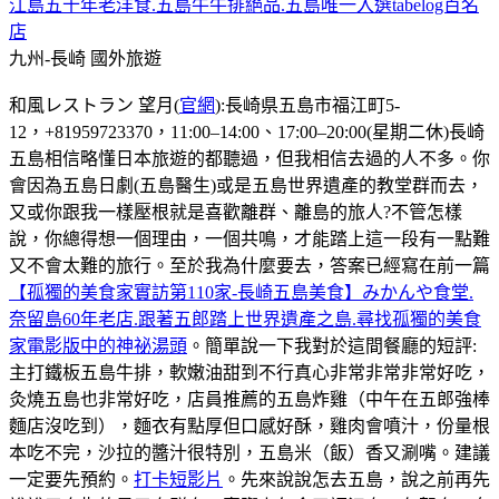
江島五十年老洋食.五島牛牛排絕品.五島唯一入選tabelog百名
店
九州-長崎
國外旅遊
和風レストラン 望月(
官網
):長崎県五島市福江町5-
12，+81959723370，11:00–14:00、17:00–20:00(星期二休)長崎
五島相信略懂日本旅遊的都聽過，但我相信去過的人不多。你
會因為五島日劇(五島醫生)或是五島世界遺產的教堂群而去，
又或你跟我一樣壓根就是喜歡離群、離島的旅人?不管怎樣
說，你總得想一個理由，一個共鳴，才能踏上這一段有一點難
又不會太難的旅行。至於我為什麼要去，答案已經寫在前一篇
【孤獨的美食家實訪第110家-長崎五島美食】みかんや食堂.
奈留島60年老店.跟著五郎踏上世界遺產之島.尋找孤獨的美食
家電影版中的神祕湯頭
。簡單說一下我對於這間餐廳的短評:
主打鐵板五島牛排，軟嫩油甜到不行真心非常非常非常好吃，
灸燒五島也非常好吃，店員推薦的五島炸雞（中午在五郎強棒
麵店沒吃到），麵衣有點厚但口感好酥，雞肉會噴汁，份量根
本吃不完，沙拉的醬汁很特別，五島米（飯）香又涮嘴。建議
一定要先預約。
打卡短影片
。先來說說怎去五島，說之前再先