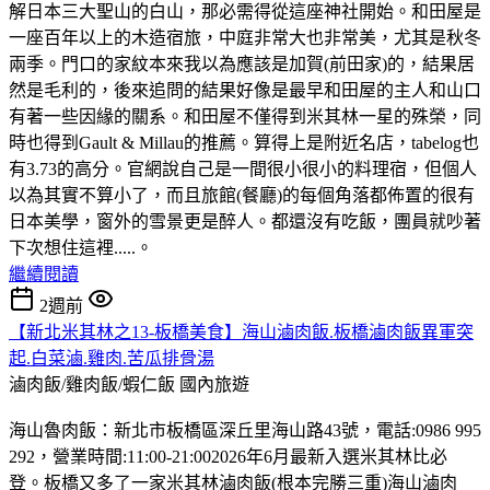
解日本三大聖山的白山，那必需得從這座神社開始。和田屋是
一座百年以上的木造宿旅，中庭非常大也非常美，尤其是秋冬
兩季。門口的家紋本來我以為應該是加賀(前田家)的，結果居
然是毛利的，後來追問的結果好像是最早和田屋的主人和山口
有著一些因緣的關系。和田屋不僅得到米其林一星的殊榮，同
時也得到Gault & Millau的推薦。算得上是附近名店，tabelog也
有3.73的高分。官網說自己是一間很小很小的料理宿，但個人
以為其實不算小了，而且旅館(餐廳)的每個角落都佈置的很有
日本美學，窗外的雪景更是醉人。都還沒有吃飯，團員就吵著
下次想住這裡.....。
繼續閱讀
2週前
【新北米其林之13-板橋美食】海山滷肉飯.板橋滷肉飯異軍突
起.白菜滷.雞肉.苦瓜排骨湯
滷肉飯/雞肉飯/蝦仁飯
國內旅遊
海山魯肉飯：新北市板橋區深丘里海山路43號，電話:0986 995
292，營業時間:11:00-21:002026年6月最新入選米其林比必
登。板橋又多了一家米其林滷肉飯(根本完勝三重)海山滷肉