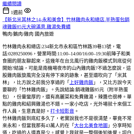
繼續閱讀
1週前
【新北米其林之14-永和美食】竹林雞肉永和總店.半熟蛋包銷
魂雞飯85元大碗滿意.雞湯免費續
鴨肉/鵝肉/雞肉
國內旅遊
竹林雞肉永和總店:234新北市永和區竹林路39巷13號，電
話:0289250096，營業時間:11:00–14:00/16:00–19:30前陣子和美
食圈的朋友聊起來，這幾年在台北風行的雞肉飯模式到底從何
開始?結論，可能是南機場夜市的山內雞肉飯?不過怎麼說，這
股雞肉飯旋風完全沒有停下來的跡象，甚至還吹向了「米其
林」，比方說之前我分享過的「
上好雞肉飯
」，又比方說今天
要聊的「竹林雞肉飯」。先說結論:銷魂雞飯85元（附半熟蛋
包），份量蠻厚的，還有高麗菜和免費雞湯，辣醬也很棒。單
點的雞肉和紹興雞湯也不錯。一家小吃店，光外場就十來個工
作人員，生意真是好。
打卡短影音
。
竹林雞肉飯到底紅多久了，老實說我也不是很清楚，畢竟不常
來永和，但當我那有43萬人的在「
大台北美食地圖
」分享時知
道，吃過的人還真是少。感覺上我就是一整個後知後覺。坦白