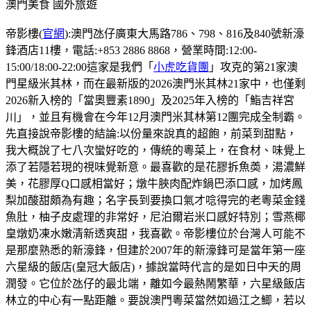
澳門美食
國外旅遊
帝影樓(
官網
):澳門氹仔廣東大馬路786、798、816及840號新濠
鋒酒店11樓，電話:+853 2886 8868，營業時間:12:00-
15:00/18:00-22:00這家是我們「
小虎吃貨團
」攻克的第21家澳
門星級米其林，而在最新版的2026澳門米其林21家中，也僅剩
2026新入榜的「當奧豐素1890」及2025年入榜的「鮨吉祥宮
川」，並且有機會在今年12月澳門米其林第12團完成全制霸。
先直接說帝影樓的結論:以份量來說真的超飽，前菜到甜點，
我大概說了七八次蠻好吃的，傳統的粵菜上，在食材、味覺上
添了若隱若現的視味覺新意。最喜歡的是花膠拆魚𡙡，湯濃鮮
美，花膠厚Q口感相當好；燉牛脥肉配炸鍋巴添口感，加烤鳳
梨加酸甜頗為有趣；名字長到要換口氣才唸得完的老粵菜金錢
魚肚，柚子皮處理的非常好，尼泊爾岩米口感好特別；雪燕椰
皇燉奶凍水嫩清新透爽甜，我喜歡。帝影樓位於台灣人可能不
是那麼熟悉的新濠鋒，但建於2007年的新濠鋒可是當年第一座
六星級的飯店(皇冠大飯店)，據說當時代言的是如日中天的周
潤發。它位於氹仔的最北端，離如今最熱鬧繁華，六星級飯店
林立的中心有一點距離。要說澳門粵菜當然如過江之鯽，若以