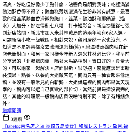
清爽，好吃但好像少了點什麼，沾醬倒是頗對我味；乾麵滿滿
鵝油酥香得不得了；鵝血糕薄切灑滿花生粉非常有誠意，最喜
歡的是韮菜鵝血香滑微微脆口，韮菜、鵝油酥和那鍋湯（過
水）大加分，好吃得亂七八糟！打卡短影音。新店捷運從七張
到新店站間，新北市加入米其林戰局的這兩年就有6家入選，
可謂新店小吃一級戰區。相對來說，蘆州居然一家也沒有..不
知道是不是評審都沒去蘆洲還怎樣(笑)。碧潭橋頭鵝肉就在新
店老街對面，和另一家同樣今年新入選米其林必比登，我早前
分享過的「北鴨鴨肉羹」隔著大馬路相對。胃口好的，食量大
的，可以兩家一起解決。店面很新，很舒適，感覺應該是重新
裝潢過，點餐、送餐的大姐頗客氣。鵝肉只有一種看起來像燻
鵝，並沒有一般常見的白斬鵝，大姐說這裡的鵝肉都是當天現
宰的，鵝肉可以選自己喜歡的部位切，當然前提是還沒賣完的
話。其他的料理跟一般鵝肉店倒沒啥特別不同，除了有烤鯖魚
外。
繼續閱讀
3週前
【tabelog百名店之58-長崎五島美食】和風レストラン 望月.福