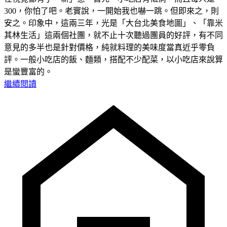
300，你怕了吧。老實說，一開始我也嚇一跳。但即來之，則
安之。印象中，這兩三年，光是「大台北美食地圖」、「靠米
其林生活」這兩個社團，就不止十次聽過團員的好評，有不同
意見的多半也是針對價格，純就料理的美味度當真近乎零負
評。一般小吃店的飯、麵類，搭配不少配菜，以小吃店來說算
是蠻豐富的。
繼續閱讀