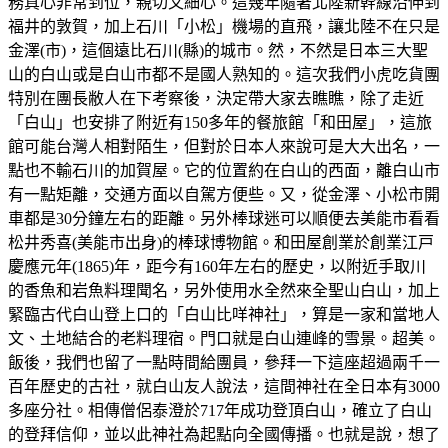
務真心非常到位，親切又細心。這幾年隨著北陸新幹線沿伸到
福井的敦賀，加上石川「小松」機場的直飛，讓北陸不在只是
金澤(市)，這個遠比石川(縣)的城市。然，不然是日本三大聖
山的白山或是白山市都不是國人熟知的。這次我們小虎吃貨團
特別在團長敝人在下考察後，決定帶大家去瞧瞧，除了走近
「白山」也安排了附近有150多年的餐旅館「和田屋」，這旅
館可能台灣人相對陌生，但對於日本人來說可是大大出名，一
點也不輸石川的加賀屋。它的位置約在白山的西面，離白山市
有一點矩離，交通方面以自駕方便些。又，從金澤、小松市開
車都是30分鐘左右的距離。另外棒球迷可以順便去美能市看看
松井秀喜(美能市出身)的棒球博物館。和田屋創業於創業江戸
慶應元年(1865)年，距今有160年左右的歷史，以附近手取川
的香魚和岩魚料理聞名，另外使用水全然來全聖山白山，加上
緊臨古代白山登上口的「白山比咩神社」，算是一家和當地人
文、土地結合的老料理宿。門口就是白山連峰的雪景。超美。
飯後，我們也留了一點時間給團員，參拜一下這座超過兩千一
百年歷史的古社，就白山友人說法，這間神社在全日本有3000
多座分社。相傳僧侶泰澄於717年成功登頂白山，確立了白山
的登拜信仰，並以此神社為起點向全國傳播。也就是說，想了