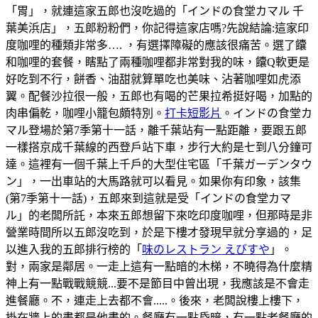
「胃」，就連這家五郎也沒吃過的「インドの食堂カマル 千
葉美浜店」，五郎粉粉們，你記得這家店嗎?先說結論:這家印
度咖哩的種類非常多…. ，有選擇障礙的應該很痛苦。選了饢
和咖哩的套餐，瞎點了兩種咖哩都非常對我的味，饢Q軟更是
好吃到不行，餅香、油甜就算單吃也美味、沾著咖哩如虎添
翼。配餐沙拉很一般，五郎也有喝的芒果拉希挺好喝，加點的
肉串偏乾，咖哩小籠包頗特別。
打卡短影片
。インドの食堂カ
マル登場於第7季第十一話，離千葉站有一點距離，要跟五郎
一樣搭京成千葉線的西登戶站下車，步行大約是七到八分鐘可
達。這裡有一個千葉上千戶的大型住宅區「千葉ガーデンタウ
ン」，一出車站的大馬路就可以看見。如果你有印象，該集
(第7季第十一話)，五郎來到這就是受「インドの食堂カマ
ル」的老闆所託，本來五郎想留下來吃印度咖哩，但那時是非
營業時間所以五郎沒吃到，於是下樓才發現早就分享過的，足
以進入我的五郎排行榜的「
味のレストラン えびすや
」。
對，兩家是鄰居。一走上這有一點暗的木梯，不曉得為什麼精
神上有一點戰戰競競...要不是節目中曾出現，我應該是不會走
進餐廳。不，連走上去都不會.....。後來，老闆說樓上樓下，
掛在牆上的畫都是他畫的。餐廳有一點昏暗，有一點老餐廳的