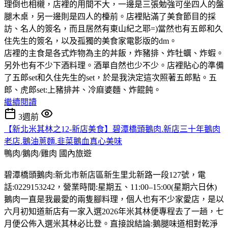
理倒也相櫬，店裡的用間不大，一邊是三張勉強可坐四人的盤
腿木桌，另一邊則是四人的檯前。店裡貼滿了美食節目的採
訪、名人的簽名，而且居然有東山紀之耶=)當然也有五郎和久
住先生的簽名，以及孤獨的美食家電影版的dm。
店裡的主食是各式炸物為主的丼飯，炸豬排、炸牡蠣、炸蝦。
另外也有不少下酒料理。酒單自然也少不少。店裡貼心的準備
了五郎set和久住先生的set，於是我決定這次照著五郎點。五
郎、虎郎set:上豬排丼、冷麻婆麵、炸餛飩。
繼續閱讀
3週前
【新北米其林之12-新店美食】碧潭橋頭鵝肉.新店三十年鵝肉
老店.鵝油蔥麵.韭菜鵝血真心美味
鴨肉/鵝肉/雞肉
國內旅遊
碧潭橋頭鵝肉:新北市新店區新生里北新路一段127號，電
話:0229153242，營業時間:星期五、11:00–15:00(星期六日休)
鵝肉一直是我最愛的兩隻腳料理，個人也有不少家愛店，是以
六月初知道新店有一家入選2026年米其林便專程去了一趟，七
月便公佈入選米其林必比登。直接說結論:鵝腿味道相對乾淨