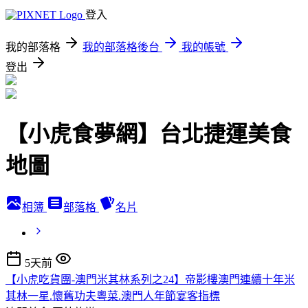
登入
我的部落格
我的部落格後台
我的帳號
登出
【小虎食夢網】台北捷運美食
地圖
相簿
部落格
名片
5天前
【小虎吃貨團-澳門米其林系列之24】帝影樓澳門連續十年米
其林一星.懷舊功夫粵菜.澳門人年節宴客指標