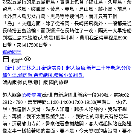
說說五島指的是五島群島，實際上包含了福江島、久賀島、奈
留島、椛島、嵯峨島、黃島、赤島、島山島、蕨小島、前島，
此外無人島男女群島、黑島等等幾個島，而非只有五個
「島」。交通方面，除了從福岡、長崎搭飛機外，一般都是從
長崎搭五島渡輪。而我選擇在長崎住了一晚，隔天一大早搭船
到福江島(快速船)大約是1個半小時，費用我記得單程是8900
日幣，來回17500日幣。
繼續閱讀
4週前
【新北米其林之11-新店美食】超人鱸魚.新年三十年老店.分段
鱸魚湯.滷肉飯.柴燒豬腳.精緻小菜翻身.
滷肉飯/雞肉飯/蝦仁飯
國內旅遊
超人鱸魚(
fb粉絲團
):新北市新店區北新路一段349號，電話:02
2912 4790，營業時間:11:00-14:00/17:00-19:30(星期日一休)先
說，我這個人反骨，越多人知道，越多人好評的，我越不想
去。再說，我不太喜歡鱸魚湯….，我對它的印象只有好幾年
前，清晨龍山寺前，警察催著魚攤離開，客人端起碗站在路邊
像沒事一樣接著喝的畫面。要不是，今天想吃的店沒開，要不