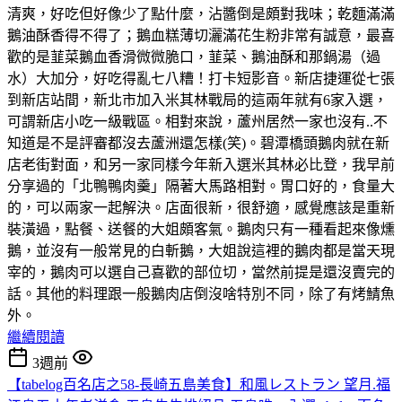
清爽，好吃但好像少了點什麼，沾醬倒是頗對我味；乾麵滿滿
鵝油酥香得不得了；鵝血糕薄切灑滿花生粉非常有誠意，最喜
歡的是韮菜鵝血香滑微微脆口，韮菜、鵝油酥和那鍋湯（過
水）大加分，好吃得亂七八糟！打卡短影音。新店捷運從七張
到新店站間，新北市加入米其林戰局的這兩年就有6家入選，
可謂新店小吃一級戰區。相對來說，蘆州居然一家也沒有..不
知道是不是評審都沒去蘆洲還怎樣(笑)。碧潭橋頭鵝肉就在新
店老街對面，和另一家同樣今年新入選米其林必比登，我早前
分享過的「北鴨鴨肉羹」隔著大馬路相對。胃口好的，食量大
的，可以兩家一起解決。店面很新，很舒適，感覺應該是重新
裝潢過，點餐、送餐的大姐頗客氣。鵝肉只有一種看起來像燻
鵝，並沒有一般常見的白斬鵝，大姐說這裡的鵝肉都是當天現
宰的，鵝肉可以選自己喜歡的部位切，當然前提是還沒賣完的
話。其他的料理跟一般鵝肉店倒沒啥特別不同，除了有烤鯖魚
外。
繼續閱讀
3週前
【tabelog百名店之58-長崎五島美食】和風レストラン 望月.福