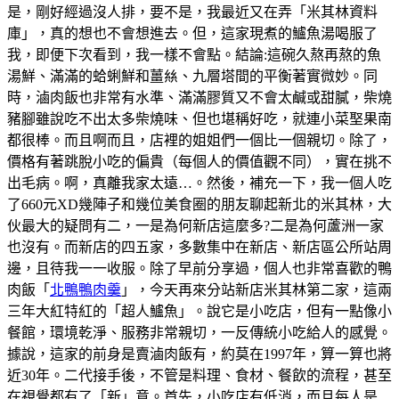
是，剛好經過沒人排，要不是，我最近又在弄「米其林資料
庫」，真的想也不會想進去。但，這家現煮的鱸魚湯喝服了
我，即便下次看到，我一樣不會點。結論:這碗久熬再熬的魚
湯鮮、滿滿的蛤蜊鮮和薑𢇃、九層塔間的平衡著實微妙。同
時，滷肉飯也非常有水準、滿滿膠質又不會太鹹或甜膩，柴燒
豬腳雖說吃不出太多柴燒味、但也堪稱好吃，就連小菜埾果南
都很棒。而且啊而且，店裡的姐姐們一個比一個親切。除了，
價格有著跳脫小吃的偏貴（每個人的價值觀不同），實在挑不
出毛病。啊，真離我家太遠…。然後，補充一下，我一個人吃
了660元XD幾陣子和幾位美食圈的朋友聊起新北的米其林，大
伙最大的疑問有二，一是為何新店這麼多?二是為何蘆洲一家
也沒有。而新店的四五家，多數集中在新店、新店區公所站周
邊，且待我一一收服。除了早前分享過，個人也非常喜歡的鴨
肉飯「
北鴨鴨肉羹
」，今天再來分站新店米其林第二家，這兩
三年大紅特紅的「超人鱸魚」。說它是小吃店，但有一點像小
餐館，環境乾淨、服務非常親切，一反傳統小吃給人的感覺。
據說，這家的前身是賣滷肉飯有，約莫在1997年，算一算也將
近30年。二代接手後，不管是料理、食材、餐飲的流程，甚至
在視覺都有了「新」意。首先，小吃店有低消，而且每人是