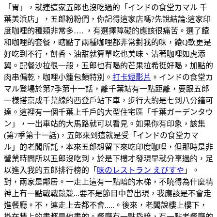
「胃」，就連這家五郎也沒吃過的「インドの食堂カマル 千
葉美浜店」，五郎粉粉們，你記得這家店嗎?先說結論:這家印
度咖哩的種類非常多…. ，有選擇障礙的應該很痛苦。選了饢
和咖哩的套餐，瞎點了兩種咖哩都非常對我的味，饢Q軟更是
好吃到不行，餅香、油甜就算單吃也美味、沾著咖哩如虎添
翼。配餐沙拉很一般，五郎也有喝的芒果拉希挺好喝，加點的
肉串偏乾，咖哩小籠包頗特別。
打卡短影片
。インドの食堂カ
マル登場於第7季第十一話，離千葉站有一點距離，要跟五郎
一樣搭京成千葉線的西登戶站下車，步行大約是七到八分鐘可
達。這裡有一個千葉上千戶的大型住宅區「千葉ガーデンタウ
ン」，一出車站的大馬路就可以看見。如果你有印象，該集
(第7季第十一話)，五郎來到這就是受「インドの食堂カマ
ル」的老闆所託，本來五郎想留下來吃印度咖哩，但那時是非
營業時間所以五郎沒吃到，於是下樓才發現早就分享過的，足
以進入我的五郎排行榜的「
味のレストラン えびすや
」。
對，兩家是鄰居。一走上這有一點暗的木梯，不曉得為什麼精
神上有一點戰戰競競...要不是節目中曾出現，我應該是不會走
進餐廳。不，連走上去都不會.....。後來，老闆說樓上樓下，
掛在牆上的畫都是他畫的。餐廳有一點昏暗，有一點老餐廳的