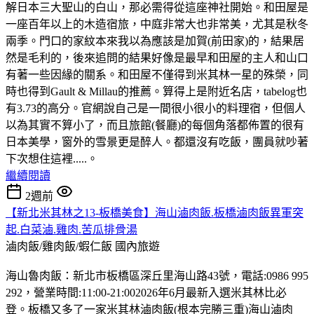
解日本三大聖山的白山，那必需得從這座神社開始。和田屋是
一座百年以上的木造宿旅，中庭非常大也非常美，尤其是秋冬
兩季。門口的家紋本來我以為應該是加賀(前田家)的，結果居
然是毛利的，後來追問的結果好像是最早和田屋的主人和山口
有著一些因緣的關系。和田屋不僅得到米其林一星的殊榮，同
時也得到Gault & Millau的推薦。算得上是附近名店，tabelog也
有3.73的高分。官網說自己是一間很小很小的料理宿，但個人
以為其實不算小了，而且旅館(餐廳)的每個角落都佈置的很有
日本美學，窗外的雪景更是醉人。都還沒有吃飯，團員就吵著
下次想住這裡.....。
繼續閱讀
2週前
【新北米其林之13-板橋美食】海山滷肉飯.板橋滷肉飯異軍突
起.白菜滷.雞肉.苦瓜排骨湯
滷肉飯/雞肉飯/蝦仁飯
國內旅遊
海山魯肉飯：新北市板橋區深丘里海山路43號，電話:0986 995
292，營業時間:11:00-21:002026年6月最新入選米其林比必
登。板橋又多了一家米其林滷肉飯(根本完勝三重)海山滷肉