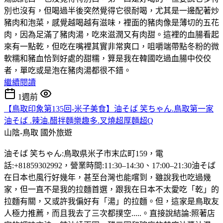
別也沒有，但喝過半後突然覺得它很耐喝，尤其是一邊配著炒
豬肉和泡菜，感覺越喝越有滋味，裡面的豬肉像是薄切的五花
肉，因為足滿了豬肉湯，吃來滋潤又有肉甜。這裡的血腸看起
來有一點乾，但吃在嘴裡其實非常爽口，咀嚼端帶點冬粉的微
軟糯和豬血恰到好處的甜糯，算是我在韓國吃過血腸中佼佼
者，單吃或是泡在豬肉湯都很不錯。
繼續閱讀
1週前
【鳥取印象第135回-米子美食】油そば 笑ちゃん.鳥取第一家
油そば .辣油.醋拌麵樂趣多.叉燒超厚麵超Q
山陰-鳥取
國外旅遊
油そば 笑ちゃん:鳥取県米子市末広町159，電
話:+81859302992，營業時間:11:30–14:30、17:00–21:30油そば
在日本也風行好幾年，甚至台灣也能嚐到，雖說我也吃過幾
家，但一直不是我的拉麵首選，跟我在日本不太愛吃「乾」的
拉麵有關，又或許我偏好有「湯」的拉麵。但，這家是鳥取友
人極力推薦，而且我去了三次都撲空.....。直接說結論:照著店