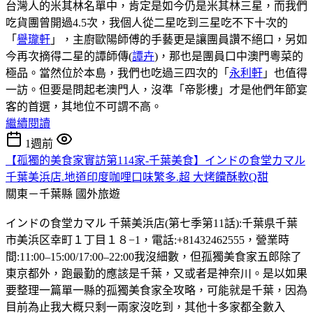
台灣人的米其林名單中，肯定是如今仍是米其林三星，而我們
吃貨團曾開過4.5次，我個人從二星吃到三星吃不下十次的
「
譽瓏軒
」，主廚歐陽師傅的手藝更是讓團員讚不絕口，另如
今再次摘得二星的譚師傳(
譚卉
)，那也是團員口中澳門粵菜的
極品。當然位於本島，我們也吃過三四次的「
永利軒
」也值得
一訪。但要是問起老澳門人，沒準「帝影樓」才是他們年節宴
客的首選，其地位不可謂不高。
繼續閱讀
1週前
【孤獨的美食家實訪第114家-千葉美食】インドの食堂カマル
千葉美浜店.地道印度咖哩口味繁多.超 大烤饢酥軟Q甜
關東－千葉縣
國外旅遊
インドの食堂カマル 千葉美浜店(第七季第11話):千葉県千葉
市美浜区幸町１丁目１８−1，電話:+81432462555，營業時
間:11:00–15:00/17:00–22:00我沒細數，但孤獨美食家五郎除了
東京都外，跑最勤的應該是千葉，又或者是神奈川。是以如果
要整理一篇單一縣的孤獨美食家全攻略，可能就是千葉，因為
目前為止我大概只剩一兩家沒吃到，其他十多家都全數入