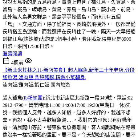
說說五島指的是五島群島，實際上包含了福江島、久賀島、奈
留島、椛島、嵯峨島、黃島、赤島、島山島、蕨小島、前島，
此外無人島男女群島、黑島等等幾個島，而非只有五個
「島」。交通方面，除了從福岡、長崎搭飛機外，一般都是從
長崎搭五島渡輪。而我選擇在長崎住了一晚，隔天一大早搭船
到福江島(快速船)大約是1個半小時，費用我記得單程是8900
日幣，來回17500日幣。
繼續閱讀
4週前
【新北米其林之11-新店美食】超人鱸魚.新年三十年老店.分段
鱸魚湯.滷肉飯.柴燒豬腳.精緻小菜翻身.
滷肉飯/雞肉飯/蝦仁飯
國內旅遊
超人鱸魚(
fb粉絲團
):新北市新店區北新路一段349號，電話:02
2912 4790，營業時間:11:00-14:00/17:00-19:30(星期日一休)先
說，我這個人反骨，越多人知道，越多人好評的，我越不想
去。再說，我不太喜歡鱸魚湯….，我對它的印象只有好幾年
前，清晨龍山寺前，警察催著魚攤離開，客人端起碗站在路邊
像沒事一樣接著喝的畫面。要不是，今天想吃的店沒開，要不