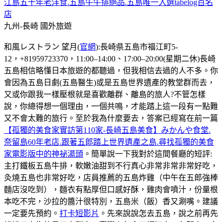
江島五十年老洋食.五島牛牛排絕品.五島唯一入選tabelog百名
店
九州-長崎
國外旅遊
和風レストラン 望月(
官網
):長崎県五島市福江町5-
12，+81959723370，11:00–14:00、17:00–20:00(星期二休)長崎
五島相信略懂日本旅遊的都聽過，但我相信去過的人不多。你
會因為五島日劇(五島醫生)或是五島世界遺產的教堂群而去，
又或你跟我一樣壓根就是喜歡離群、離島的旅人?不管怎樣
說，你總得想一個理由，一個共鳴，才能踏上這一段有一點難
又不會太難的旅行。至於我為什麼要去，答案已經寫在前一篇
【孤獨的美食家實訪第110家-長崎五島美食】みかんや食堂.
奈留島60年老店.跟著五郎踏上世界遺產之島.尋找孤獨的美食
家電影版中的神祕湯頭
。簡單說一下我對於這間餐廳的短評:
主打鐵板五島牛排，軟嫩油甜到不行真心非常非常非常好吃，
灸燒五島也非常好吃，店員推薦的五島炸雞（中午在五郎強棒
麵店沒吃到），麵衣有點厚但口感好酥，雞肉會噴汁，份量根
本吃不完，沙拉的醬汁很特別，五島米（飯）香又涮嘴。建議
一定要先預約。
打卡短影片
。先來說說怎去五島，說之前再先