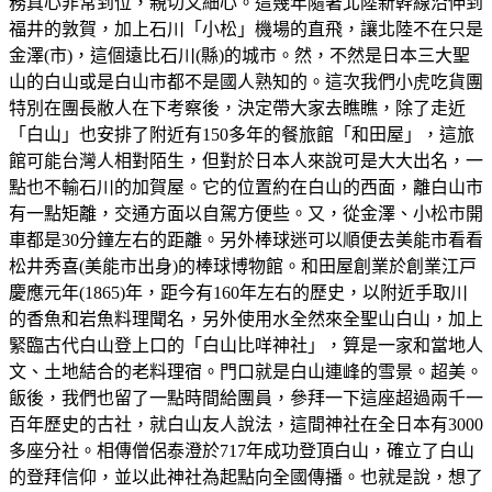
務真心非常到位，親切又細心。這幾年隨著北陸新幹線沿伸到
福井的敦賀，加上石川「小松」機場的直飛，讓北陸不在只是
金澤(市)，這個遠比石川(縣)的城市。然，不然是日本三大聖
山的白山或是白山市都不是國人熟知的。這次我們小虎吃貨團
特別在團長敝人在下考察後，決定帶大家去瞧瞧，除了走近
「白山」也安排了附近有150多年的餐旅館「和田屋」，這旅
館可能台灣人相對陌生，但對於日本人來說可是大大出名，一
點也不輸石川的加賀屋。它的位置約在白山的西面，離白山市
有一點矩離，交通方面以自駕方便些。又，從金澤、小松市開
車都是30分鐘左右的距離。另外棒球迷可以順便去美能市看看
松井秀喜(美能市出身)的棒球博物館。和田屋創業於創業江戸
慶應元年(1865)年，距今有160年左右的歷史，以附近手取川
的香魚和岩魚料理聞名，另外使用水全然來全聖山白山，加上
緊臨古代白山登上口的「白山比咩神社」，算是一家和當地人
文、土地結合的老料理宿。門口就是白山連峰的雪景。超美。
飯後，我們也留了一點時間給團員，參拜一下這座超過兩千一
百年歷史的古社，就白山友人說法，這間神社在全日本有3000
多座分社。相傳僧侶泰澄於717年成功登頂白山，確立了白山
的登拜信仰，並以此神社為起點向全國傳播。也就是說，想了