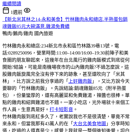
繼續閱讀
1週前
【新北米其林之14-永和美食】竹林雞肉永和總店.半熟蛋包銷
魂雞飯85元大碗滿意.雞湯免費續
鴨肉/鵝肉/雞肉
國內旅遊
竹林雞肉永和總店:234新北市永和區竹林路39巷13號，電
話:0289250096，營業時間:11:00–14:00/16:00–19:30前陣子和美
食圈的朋友聊起來，這幾年在台北風行的雞肉飯模式到底從何
開始?結論，可能是南機場夜市的山內雞肉飯?不過怎麼說，這
股雞肉飯旋風完全沒有停下來的跡象，甚至還吹向了「米其
林」，比方說之前我分享過的「
上好雞肉飯
」，又比方說今天
要聊的「竹林雞肉飯」。先說結論:銷魂雞飯85元（附半熟蛋
包），份量蠻厚的，還有高麗菜和免費雞湯，辣醬也很棒。單
點的雞肉和紹興雞湯也不錯。一家小吃店，光外場就十來個工
作人員，生意真是好。
打卡短影音
。
竹林雞肉飯到底紅多久了，老實說我也不是很清楚，畢竟不常
來永和，但當我那有43萬人的在「
大台北美食地圖
」分享時知
道，吃過的人還真是少。感覺上我就是一整個後知後覺。坦白