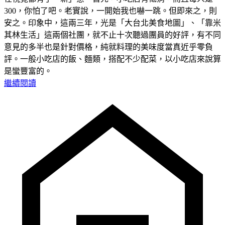
300，你怕了吧。老實說，一開始我也嚇一跳。但即來之，則
安之。印象中，這兩三年，光是「大台北美食地圖」、「靠米
其林生活」這兩個社團，就不止十次聽過團員的好評，有不同
意見的多半也是針對價格，純就料理的美味度當真近乎零負
評。一般小吃店的飯、麵類，搭配不少配菜，以小吃店來說算
是蠻豐富的。
繼續閱讀