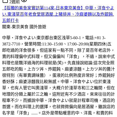
2週前
【孤獨的美食家實訪第114家-日本東京美食】中華・洋食やよ
い.東淺草百年老食堂居酒屋.上豬排丼、冷麻婆麵以及炸餛飩.
五郎打卡
關東-東京美食
國外旅遊
中華・洋食やよい:東京都台東区浅草5-60-1，電話:+81 3-
3872-7710，營業時間:11:30–15:00、17:00–20:00(星期四休)五
郎吃過的洋食很多，但這家有一點不同，除了是百年老店外，
賣的料理偏中式料理，但又偏偏叫「洋食」，不過，說來中式
料理也是飄洋過海的料理就是(笑)。先直接說結論:這次完全照
五郎吃的點，上カツ丼、炸餛飩、麻婆涼麵。上カツ丼的醬汁
很特別（有單賣調味醬），蛋液的比例熟度非常好；炸餛飩好
香好酥；麻婆涼麵我比較無感。中華・洋食やよい位於東淺
草，也有人管它叫奧淺草，大概介於淺草寺和三之輪間，但在
地理的分類上屬於三之輪。這附近有不少酒店，來來往往的計
程車不少，而據說中華・洋食やよい就是計程車司機，酒店的
首選。而在料理上的選擇，也就微微偏向是居酒屋，雖說店的
名字是「洋食」......。店外是帶點暖意的中、洋風，和賣的料