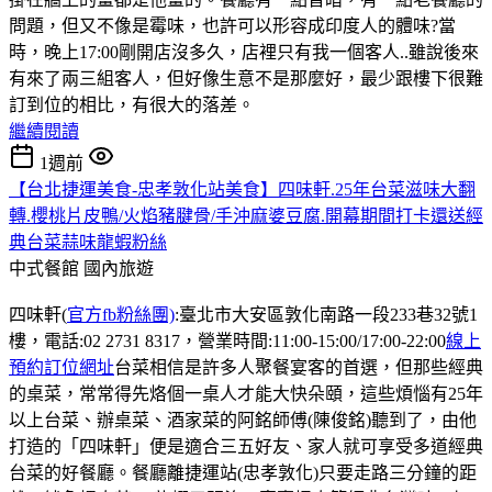
問題，但又不像是霉味，也許可以形容成印度人的體味?當
時，晚上17:00剛開店沒多久，店裡只有我一個客人..雖說後來
有來了兩三組客人，但好像生意不是那麼好，最少跟樓下很難
訂到位的相比，有很大的落差。
繼續閱讀
1週前
【台北捷運美食-忠孝敦化站美食】四味軒.25年台菜滋味大翻
轉.櫻桃片皮鴨/火焰豬腱骨/手沖麻婆豆腐.開幕期間打卡還送經
典台菜蒜味龍蝦粉絲
中式餐館
國內旅遊
四味軒(
官方fb粉絲團)
:臺北市大安區敦化南路一段233巷32號1
樓，電話:02 2731 8317，營業時間:11:00-15:00/17:00-22:00
線上
預約訂位網址
台菜相信是許多人聚餐宴客的首選，但那些經典
的桌菜，常常得先烙個一桌人才能大快朵頤，這些煩惱有25年
以上台菜、辦桌菜、酒家菜的阿銘師傅(陳俊銘)聽到了，由他
打造的「四味軒」便是適合三五好友、家人就可享受多道經典
台菜的好餐廳。餐廳離捷運站(忠孝敦化)只要走路三分鐘的距