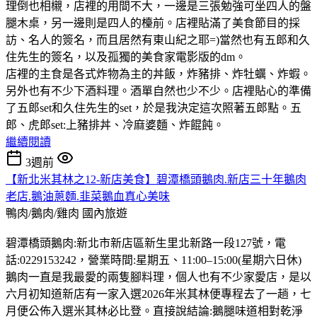
理倒也相櫬，店裡的用間不大，一邊是三張勉強可坐四人的盤
腿木桌，另一邊則是四人的檯前。店裡貼滿了美食節目的採
訪、名人的簽名，而且居然有東山紀之耶=)當然也有五郎和久
住先生的簽名，以及孤獨的美食家電影版的dm。
店裡的主食是各式炸物為主的丼飯，炸豬排、炸牡蠣、炸蝦。
另外也有不少下酒料理。酒單自然也少不少。店裡貼心的準備
了五郎set和久住先生的set，於是我決定這次照著五郎點。五
郎、虎郎set:上豬排丼、冷麻婆麵、炸餛飩。
繼續閱讀
3週前
【新北米其林之12-新店美食】碧潭橋頭鵝肉.新店三十年鵝肉
老店.鵝油蔥麵.韭菜鵝血真心美味
鴨肉/鵝肉/雞肉
國內旅遊
碧潭橋頭鵝肉:新北市新店區新生里北新路一段127號，電
話:0229153242，營業時間:星期五、11:00–15:00(星期六日休)
鵝肉一直是我最愛的兩隻腳料理，個人也有不少家愛店，是以
六月初知道新店有一家入選2026年米其林便專程去了一趟，七
月便公佈入選米其林必比登。直接說結論:鵝腿味道相對乾淨