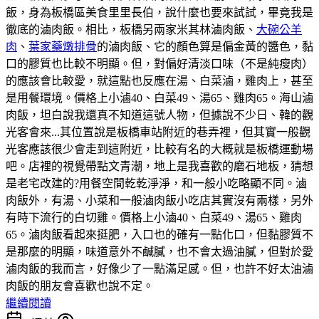
飯，身為板橋區美食里里長伯，說什麼也要來試試，畢竟我是
徹底的滷肉飯。相比，板橋另兩家米其林滷肉飯、
大碗公羊
肉
、
葉家藥燉排骨
的滷肉飯、它的顏色算是偏金黃的醬色，黏
口的膠質也比較不明顯。但，對偏好清淡口味（不是純瘦肉）
的應該會比較愛，就這點也反應在湯、白菜滷，雞肉上，甚至
是用餐環境。價格上小滷40、白菜49、湯65、雞肉65。海山滷
肉飯，坦白說我還真不知道這號人物，但據說不少日、韓的觀
光客會來...其位置說是板橋車站附近的巷弄裡，但其實一般觀
光客應該很少會走到這附近，比較有名的大概就是板橋運動場
吧。店裡的視覺帶點文青潮，地上是我喜歡的磨石地板，猜想
是老宅改建的?用餐空間乾乾淨淨，和一般小吃略顯不同。滷
肉飯外，有湯、小菜和一般滷肉飯小吃店其實沒有兩樣，另外
有時下流行的白切雞。價格上小滷40、白菜49、湯65、雞肉
65。滷肉飯看起來挺肥，入口也的確有一點化口，但黏膠質不
是那麼的明顯，味道意外不鹹膩，也不會太過油膩，但對於愛
滷肉飯的我而言，好像少了一點滿足感。但，也許不好太油滷
肉飯的朋友會喜歡也說不定。
繼續閱讀