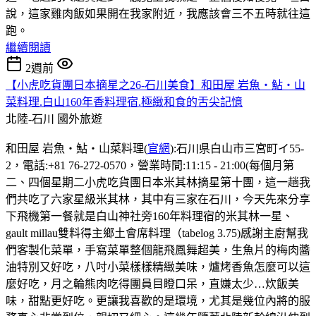
說，這家雞肉飯如果開在我家附近，我應該會三不五時就往這
跑。
繼續閱讀
2週前
【小虎吃貨團日本摘星之26-石川美食】和田屋 岩魚・鮎・山
菜料理.白山160年香料理宿.極緻和食的舌尖記憶
北陸-石川
國外旅遊
和田屋 岩魚・鮎・山菜料理(
官網
):石川県白山市三宮町イ55-
2，電話:+81 76-272-0570，營業時間:11:15 - 21:00(每個月第
二、四個星期二小虎吃貨團日本米其林摘星第十團，這一趟我
們共吃了六家星級米其林，其中有三家在石川，今天先來分享
下飛機第一餐就是白山神社旁160年料理宿的米其林一星、
gault millau雙料得主鄉土會席料理（tabelog 3.75)感謝主廚幫我
們客製化菜單，手寫菜單整個龍飛鳳舞超美，生魚片的梅肉醬
油特別又好吃，八吋小菜樣樣精緻美味，爐烤香魚怎麼可以這
麼好吃，月之輪熊肉吃得團員目瞪口呆，直嫌太少…炊飯美
味，甜點更好吃。更讓我喜歡的是環境，尤其是幾位內將的服