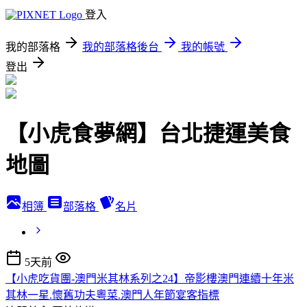
登入
我的部落格
我的部落格後台
我的帳號
登出
【小虎食夢網】台北捷運美食
地圖
相簿
部落格
名片
5天前
【小虎吃貨團-澳門米其林系列之24】帝影樓澳門連續十年米
其林一星.懷舊功夫粵菜.澳門人年節宴客指標