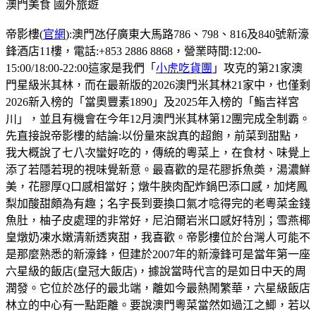
澳門美食
國外旅遊
帝影樓(
官網
):澳門氹仔廣東大馬路786、798、816及840號新濠
鋒酒店11樓，電話:+853 2886 8868，營業時間:12:00-
15:00/18:00-22:00這家是我們「
小虎吃貨團
」攻克的第21家澳
門星級米其林，而在最新版的2026澳門米其林21家中，也僅剩
2026新入榜的「當奧豐素1890」及2025年入榜的「鮨吉祥宮
川」，並且有機會在今年12月澳門米其林第12團完成全制霸。
先直接說帝影樓的結論:以份量來說真的超飽，前菜到甜點，
我大概說了七八次蠻好吃的，傳統的粵菜上，在食材、味覺上
添了若隱若現的視味覺新意。最喜歡的是花膠拆魚𡙡，湯濃鮮
美，花膠厚Q口感相當好；燉牛脥肉配炸鍋巴添口感，加烤鳳
梨加酸甜頗為有趣；名字長到要換口氣才唸得完的老粵菜金錢
魚肚，柚子皮處理的非常好，尼泊爾岩米口感好特別；雪燕椰
皇燉奶凍水嫩清新透爽甜，我喜歡。帝影樓位於台灣人可能不
是那麼熟悉的新濠鋒，但建於2007年的新濠鋒可是當年第一座
六星級的飯店(皇冠大飯店)，據說當時代言的是如日中天的周
潤發。它位於氹仔的最北端，離如今最熱鬧繁華，六星級飯店
林立的中心有一點距離。要說澳門粵菜當然如過江之鯽，若以