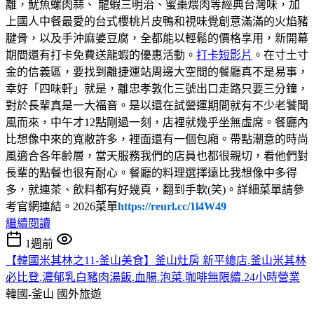
離，魷魚螺肉蒜、 龍蝦三明治、蜜棗煨肉等經典台灣味，加
上國人中餐最愛的台式櫻桃片皮鴨和視味覺創意滿滿的火焰豬
腱骨，以及手沖麻婆豆腐，全都能以輕鬆的價格享用，新開幕
期間還有打卡免費送龍蝦的優惠活動。
打卡短影片
。在寸土寸
金的信義區，要找到離捷運站周邊大空間的餐廳真不是易事，
幸好「四味軒」就是，離忠孝敦化三號出口走路只要三分鐘，
對於長輩真是一大福音。是以還在試營運期間就有不少老饕聞
風而來，中午才12點剛過一刻，店裡就幾乎坐無虛席。餐廳內
比想像中來的寬敝許多，裡面還有一個包廂。帶點潮意的時尚
風適合各年齡層，當天服務我們的店員也都很親切，看他們對
長輩的點餐也很有耐心。餐廳的料理選擇遠比我想像中多得
多，就連茶、飲料都有好幾頁，翻到手軟(笑)。詳細菜單請參
考官網連結。2026菜單
https://reurl.cc/1l4W49
繼續閱讀
1週前
【韓國米其林之11-釜山美食】釜山灶房 新平總店.釜山米其林
必比登.濃郁乳白豬肉湯飯.血腸.泡菜.咖啡無限續.24小時營業
韓國-釜山
國外旅遊