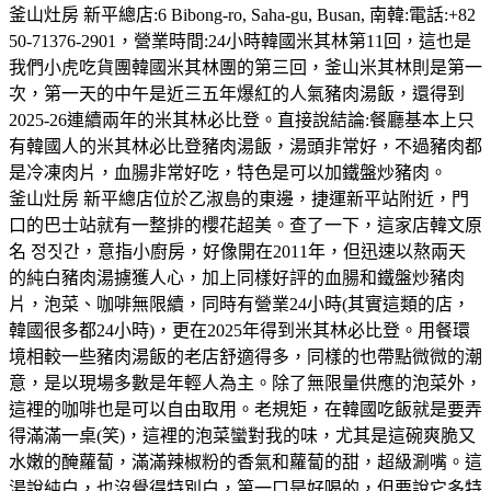
釜山灶房 新平總店:6 Bibong-ro, Saha-gu, Busan, 南韓:電話:+82
50-71376-2901，營業時間:24小時韓國米其林第11回，這也是
我們小虎吃貨團韓國米其林團的第三回，釜山米其林則是第一
次，第一天的中午是近三五年爆紅的人氣豬肉湯飯，還得到
2025-26連續兩年的米其林必比登。直接說結論:餐廳基本上只
有韓國人的米其林必比登豬肉湯飯，湯頭非常好，不過豬肉都
是冷凍肉片，血腸非常好吃，特色是可以加鐵盤炒豬肉。
釜山灶房 新平總店位於乙淑島的東邊，捷運新平站附近，門
口的巴士站就有一整排的櫻花超美。查了一下，這家店韓文原
名 정짓간，意指小廚房，好像開在2011年，但迅速以熬兩天
的純白豬肉湯擄獲人心，加上同樣好評的血腸和鐵盤炒豬肉
片，泡菜、咖啡無限續，同時有營業24小時(其實這類的店，
韓國很多都24小時)，更在2025年得到米其林必比登。用餐環
境相較一些豬肉湯飯的老店舒適得多，同樣的也帶點微微的潮
意，是以現場多數是年輕人為主。除了無限量供應的泡菜外，
這裡的咖啡也是可以自由取用。老規矩，在韓國吃飯就是要弄
得滿滿一桌(笑)，這裡的泡菜蠻對我的味，尤其是這碗爽脆又
水嫩的醃蘿蔔，滿滿辣椒粉的香氣和蘿蔔的甜，超級涮嘴。這
湯說純白，也沒覺得特別白，第一口是好喝的，但要說它多特