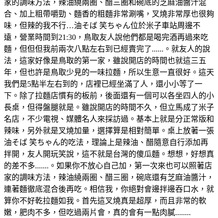
家的調味方法，辣油繞兩圈、醋三圈和碗底的芝麻油醬汁混
合、加上粗帶嚼勁、麵香的粗麵非常涮嘴，叉燒非常厚也很夠
味，但辣的我不行…油そば 笑ちゃん位於米子車站周邊不
遠，營業時間到21:30，鳥取友人說他們都是喝完酒再過來吃
麵，但但但我前兩次八點左右到已經賣完了......。就友人的說
法，這家好像是鳥取的第一家，雖說開店的時間也就這三五
年，但也許是鳥取少見的一味拉麵，所以生意一直很好。這天
我們是5點半左右到的，店裡已經坐滿了人，還小小等了一
下。除了拉麵店慣有的板前，後面還有一個可以各坐四人的小
長桌，但得盤腿就是。雖說開店的時間不久，但立馬成了米子
名店，不少電視、媒體名人來採訪過。基本上就是分正常版和
辣味，另外就是叉燒加量，選擇算是相對簡單。桌上放著一張
油そば 笑ちゃん的吃法，理論上是辣油、醋隨意自行添加再
拌開，友人開玩笑說，這不就是台灣的傻瓜麵。想想，好想真
的差不多.......。如果你不放心自己加，第一次來也可以照著店
家的調味方法，辣油繞兩圈、醋三圈，碗底還有芝麻油醬汁，
連著麵徹底混合後再吃。相信我，你絕對會邊拌邊吞口水，就
算你不好乾拉麵如我。首先這叉燒真是超厚，而且非常的軟
嫩，肥肉不多，但吃過兩片會，真的會有一點肉膩........