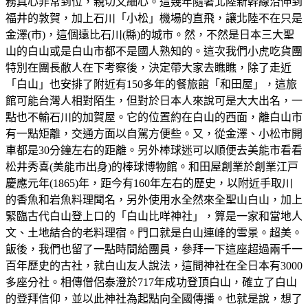
務真心非常到位，親切又細心。這幾年隨著北陸新幹線沿伸到
福井的敦賀，加上石川「小松」機場的直飛，讓北陸不在只是
金澤(市)，這個遠比石川(縣)的城市。然，不然是日本三大聖
山的白山或是白山市都不是國人熟知的。這次我們小虎吃貨團
特別在團長敝人在下考察後，決定帶大家去瞧瞧，除了走近
「白山」也安排了附近有150多年的餐旅館「和田屋」，這旅
館可能台灣人相對陌生，但對於日本人來說可是大大出名，一
點也不輸石川的加賀屋。它的位置約在白山的西面，離白山市
有一點矩離，交通方面以自駕方便些。又，從金澤、小松市開
車都是30分鐘左右的距離。另外棒球迷可以順便去美能市看看
松井秀喜(美能市出身)的棒球博物館。和田屋創業於創業江戸
慶應元年(1865)年，距今有160年左右的歷史，以附近手取川
的香魚和岩魚料理聞名，另外使用水全然來全聖山白山，加上
緊臨古代白山登上口的「白山比咩神社」，算是一家和當地人
文、土地結合的老料理宿。門口就是白山連峰的雪景。超美。
飯後，我們也留了一點時間給團員，參拜一下這座超過兩千一
百年歷史的古社，就白山友人說法，這間神社在全日本有3000
多座分社。相傳僧侶泰澄於717年成功登頂白山，確立了白山
的登拜信仰，並以此神社為起點向全國傳播。也就是說，想了