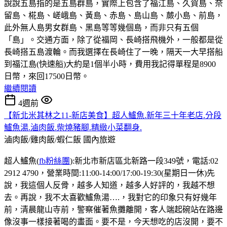
說說五島指的是五島群島，實際上包含了福江島、久賀島、奈
留島、椛島、嵯峨島、黃島、赤島、島山島、蕨小島、前島，
此外無人島男女群島、黑島等等幾個島，而非只有五個
「島」。交通方面，除了從福岡、長崎搭飛機外，一般都是從
長崎搭五島渡輪。而我選擇在長崎住了一晚，隔天一大早搭船
到福江島(快速船)大約是1個半小時，費用我記得單程是8900
日幣，來回17500日幣。
繼續閱讀
4週前
【新北米其林之11-新店美食】超人鱸魚.新年三十年老店.分段
鱸魚湯.滷肉飯.柴燒豬腳.精緻小菜翻身.
滷肉飯/雞肉飯/蝦仁飯
國內旅遊
超人鱸魚(
fb粉絲團
):新北市新店區北新路一段349號，電話:02
2912 4790，營業時間:11:00-14:00/17:00-19:30(星期日一休)先
說，我這個人反骨，越多人知道，越多人好評的，我越不想
去。再說，我不太喜歡鱸魚湯….，我對它的印象只有好幾年
前，清晨龍山寺前，警察催著魚攤離開，客人端起碗站在路邊
像沒事一樣接著喝的畫面。要不是，今天想吃的店沒開，要不