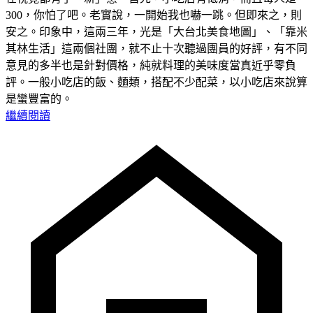
300，你怕了吧。老實說，一開始我也嚇一跳。但即來之，則
安之。印象中，這兩三年，光是「大台北美食地圖」、「靠米
其林生活」這兩個社團，就不止十次聽過團員的好評，有不同
意見的多半也是針對價格，純就料理的美味度當真近乎零負
評。一般小吃店的飯、麵類，搭配不少配菜，以小吃店來說算
是蠻豐富的。
繼續閱讀