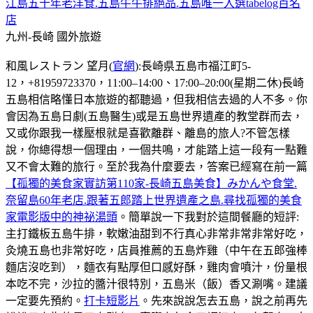
江島五十年老洋食.五島牛牛排絕品.五島唯一入選tabelog百名
店
九州-長崎
國外旅遊
和風レストラン 望月(
官網
):長崎県五島市福江町5-
12，+81959723370，11:00–14:00、17:00–20:00(星期二休)長崎
五島相信略懂日本旅遊的都聽過，但我相信去過的人不多。你
會因為五島日劇(五島醫生)或是五島世界遺產的教堂群而去，
又或你跟我一樣壓根就是喜歡離群、離島的旅人?不管怎樣
說，你總得想一個理由，一個共鳴，才能踏上這一段有一點難
又不會太難的旅行。至於我為什麼要去，答案已經寫在前一篇
【孤獨的美食家實訪第110家-長崎五島美食】みかんや食堂.
奈留島60年老店.跟著五郎踏上世界遺產之島.尋找孤獨的美食
家電影版中的神祕湯頭
。簡單說一下我對於這間餐廳的短評:
主打鐵板五島牛排，軟嫩油甜到不行真心非常非常非常好吃，
灸燒五島也非常好吃，店員推薦的五島炸雞（中午在五郎強棒
麵店沒吃到），麵衣有點厚但口感好酥，雞肉會噴汁，份量根
本吃不完，沙拉的醬汁很特別，五島米（飯）香又涮嘴。建議
一定要先預約。
打卡短影片
。先來說說怎去五島，說之前再先