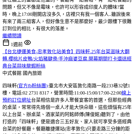
問題，但又不像是霉味，也許可以形容成印度人的體味?當
時，晚上17:00剛開店沒多久，店裡只有我一個客人..雖說後來
有來了兩三組客人，但好像生意不是那麼好，最少跟樓下很難
訂到位的相比，有很大的落差。
繼續閱讀
1週前
【台北捷運美食-忠孝敦化站美食】四味軒.25年台菜滋味大翻
轉.櫻桃片皮鴨/火焰豬腱骨/手沖麻婆豆腐.開幕期間打卡還送經
典台菜蒜味龍蝦粉絲
中式餐館
國內旅遊
四味軒(
官方fb粉絲團)
:臺北市大安區敦化南路一段233巷32號1
樓，電話:02 2731 8317，營業時間:11:00-15:00/17:00-22:00
線上
預約訂位網址
台菜相信是許多人聚餐宴客的首選，但那些經典
的桌菜，常常得先烙個一桌人才能大快朵頤，這些煩惱有25年
以上台菜、辦桌菜、酒家菜的阿銘師傅(陳俊銘)聽到了，由他
打造的「四味軒」便是適合三五好友、家人就可享受多道經典
台菜的好餐廳。餐廳離捷運站(忠孝敦化)只要走路三分鐘的距