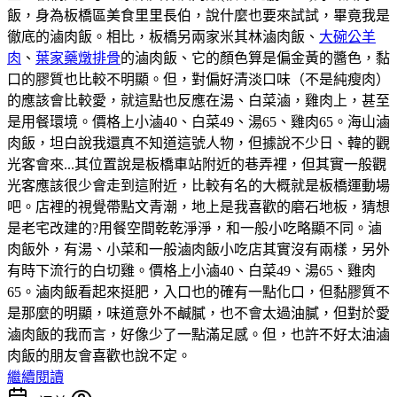
飯，身為板橋區美食里里長伯，說什麼也要來試試，畢竟我是
徹底的滷肉飯。相比，板橋另兩家米其林滷肉飯、
大碗公羊
肉
、
葉家藥燉排骨
的滷肉飯、它的顏色算是偏金黃的醬色，黏
口的膠質也比較不明顯。但，對偏好清淡口味（不是純瘦肉）
的應該會比較愛，就這點也反應在湯、白菜滷，雞肉上，甚至
是用餐環境。價格上小滷40、白菜49、湯65、雞肉65。海山滷
肉飯，坦白說我還真不知道這號人物，但據說不少日、韓的觀
光客會來...其位置說是板橋車站附近的巷弄裡，但其實一般觀
光客應該很少會走到這附近，比較有名的大概就是板橋運動場
吧。店裡的視覺帶點文青潮，地上是我喜歡的磨石地板，猜想
是老宅改建的?用餐空間乾乾淨淨，和一般小吃略顯不同。滷
肉飯外，有湯、小菜和一般滷肉飯小吃店其實沒有兩樣，另外
有時下流行的白切雞。價格上小滷40、白菜49、湯65、雞肉
65。滷肉飯看起來挺肥，入口也的確有一點化口，但黏膠質不
是那麼的明顯，味道意外不鹹膩，也不會太過油膩，但對於愛
滷肉飯的我而言，好像少了一點滿足感。但，也許不好太油滷
肉飯的朋友會喜歡也說不定。
繼續閱讀