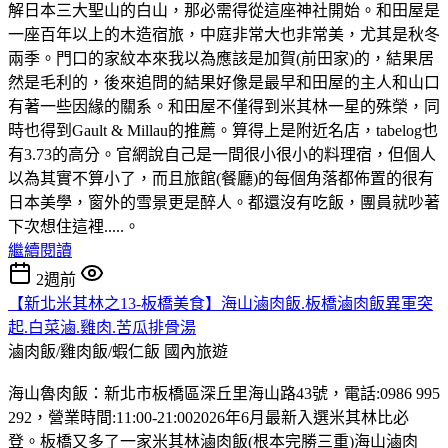
解日本三大聖山的白山，那必需得從這座神社開始。和田屋是
一座百年以上的木造宿旅，中庭非常大也非常美，尤其是秋冬
兩季。門口的家紋本來我以為應該是加賀(前田家)的，結果居
然是毛利的，後來追問的結果好像是最早和田屋的主人和山口
有著一些因緣的關系。和田屋不僅得到米其林一星的殊榮，同
時也得到Gault & Millau的推薦。算得上是附近名店，tabelog也
有3.73的高分。官網說自己是一間很小很小的料理宿，但個人
以為其實不算小了，而且旅館(餐廳)的每個角落都佈置的很有
日本美學，窗外的雪景更是醉人。都還沒有吃飯，團員就吵著
下次想住這裡.....。
繼續閱讀
2週前
【新北米其林之13-板橋美食】海山滷肉飯.板橋滷肉飯異軍突
起.白菜滷.雞肉.苦瓜排骨湯
滷肉飯/雞肉飯/蝦仁飯
國內旅遊
海山魯肉飯：新北市板橋區深丘里海山路43號，電話:0986 995
292，營業時間:11:00-21:002026年6月最新入選米其林比必
登。板橋又多了一家米其林滷肉飯(根本完勝三重)海山滷肉