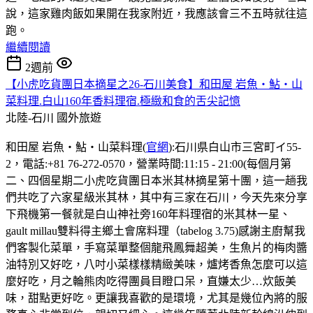
說，這家雞肉飯如果開在我家附近，我應該會三不五時就往這
跑。
繼續閱讀
2週前
【小虎吃貨團日本摘星之26-石川美食】和田屋 岩魚・鮎・山
菜料理.白山160年香料理宿.極緻和食的舌尖記憶
北陸-石川
國外旅遊
和田屋 岩魚・鮎・山菜料理(
官網
):石川県白山市三宮町イ55-
2，電話:+81 76-272-0570，營業時間:11:15 - 21:00(每個月第
二、四個星期二小虎吃貨團日本米其林摘星第十團，這一趟我
們共吃了六家星級米其林，其中有三家在石川，今天先來分享
下飛機第一餐就是白山神社旁160年料理宿的米其林一星、
gault millau雙料得主鄉土會席料理（tabelog 3.75)感謝主廚幫我
們客製化菜單，手寫菜單整個龍飛鳳舞超美，生魚片的梅肉醬
油特別又好吃，八吋小菜樣樣精緻美味，爐烤香魚怎麼可以這
麼好吃，月之輪熊肉吃得團員目瞪口呆，直嫌太少…炊飯美
味，甜點更好吃。更讓我喜歡的是環境，尤其是幾位內將的服