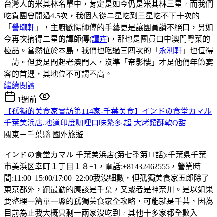
台灣人的米其林名單中，肯定是如今仍是米其林三星，而我們
吃貨團曾開過4.5次，我個人從二星吃到三星吃不下十次的
「
譽瓏軒
」，主廚歐陽師傅的手藝更是讓團員讚不絕口，另如
今再次摘得二星的譚師傳(
譚卉
)，那也是團員口中澳門粵菜的
極品。當然位於本島，我們也吃過三四次的「
永利軒
」也值得
一訪。但要是問起老澳門人，沒準「帝影樓」才是他們年節宴
客的首選，其地位不可謂不高。
繼續閱讀
1週前
【孤獨的美食家實訪第114家-千葉美食】インドの食堂カマル
千葉美浜店.地道印度咖哩口味繁多.超 大烤饢酥軟Q甜
關東－千葉縣
國外旅遊
インドの食堂カマル 千葉美浜店(第七季第11話):千葉県千葉
市美浜区幸町１丁目１８−1，電話:+81432462555，營業時
間:11:00–15:00/17:00–22:00我沒細數，但孤獨美食家五郎除了
東京都外，跑最勤的應該是千葉，又或者是神奈川。是以如果
要整理一篇單一縣的孤獨美食家全攻略，可能就是千葉，因為
目前為止我大概只剩一兩家沒吃到，其他十多家都全數入