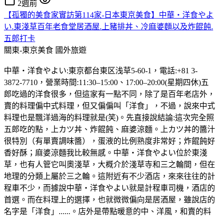
2週前
【孤獨的美食家實訪第114家-日本東京美食】中華・洋食やよ
い.東淺草百年老食堂居酒屋.上豬排丼、冷麻婆麵以及炸餛飩.
五郎打卡
關東-東京美食
國外旅遊
中華・洋食やよい:東京都台東区浅草5-60-1，電話:+81 3-
3872-7710，營業時間:11:30–15:00、17:00–20:00(星期四休)五
郎吃過的洋食很多，但這家有一點不同，除了是百年老店外，
賣的料理偏中式料理，但又偏偏叫「洋食」，不過，說來中式
料理也是飄洋過海的料理就是(笑)。先直接說結論:這次完全照
五郎吃的點，上カツ丼、炸餛飩、麻婆涼麵。上カツ丼的醬汁
很特別（有單賣調味醬），蛋液的比例熟度非常好；炸餛飩好
香好酥；麻婆涼麵我比較無感。中華・洋食やよい位於東淺
草，也有人管它叫奧淺草，大概介於淺草寺和三之輪間，但在
地理的分類上屬於三之輪。這附近有不少酒店，來來往往的計
程車不少，而據說中華・洋食やよい就是計程車司機，酒店的
首選。而在料理上的選擇，也就微微偏向是居酒屋，雖說店的
名字是「洋食」......。店外是帶點暖意的中、洋風，和賣的料