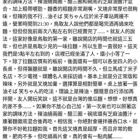
家的調味方法，辣油繞兩圈、醋三圈和碗底的芝麻油醬汁混
合、加上粗帶嚼勁、麵香的粗麵非常涮嘴，叉燒非常厚也很夠
味，但辣的我不行…油そば 笑ちゃん位於米子車站周邊不
遠，營業時間到21:30，鳥取友人說他們都是喝完酒再過來吃
麵，但但但我前兩次八點左右到已經賣完了......。就友人的說
法，這家好像是鳥取的第一家，雖說開店的時間也就這三五
年，但也許是鳥取少見的一味拉麵，所以生意一直很好。這天
我們是5點半左右到的，店裡已經坐滿了人，還小小等了一
下。除了拉麵店慣有的板前，後面還有一個可以各坐四人的小
長桌，但得盤腿就是。雖說開店的時間不久，但立馬成了米子
名店，不少電視、媒體名人來採訪過。基本上就是分正常版和
辣味，另外就是叉燒加量，選擇算是相對簡單。桌上放著一張
油そば 笑ちゃん的吃法，理論上是辣油、醋隨意自行添加再
拌開，友人開玩笑說，這不就是台灣的傻瓜麵。想想，好想真
的差不多.......。如果你不放心自己加，第一次來也可以照著店
家的調味方法，辣油繞兩圈、醋三圈，碗底還有芝麻油醬汁，
連著麵徹底混合後再吃。相信我，你絕對會邊拌邊吞口水，就
算你不好乾拉麵如我。首先這叉燒真是超厚，而且非常的軟
嫩，肥肉不多，但吃過兩片會，真的會有一點肉膩........