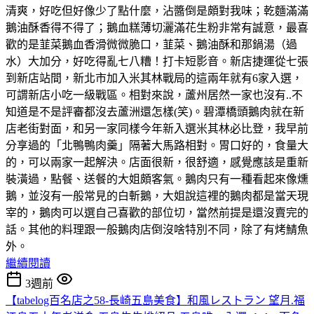
清爽，好吃但好像少了點什麼，沾醬倒是頗對我味；乾麵滿滿
鵝油酥香得不得了；鵝血糕薄切灑滿花生粉非常有誠意，最喜
歡的是韮菜鵝血香滑微微脆口，韮菜、鵝油酥和那鍋湯（過
水）大加分，好吃得亂七八糟！打卡短影音。新店捷運從七張
到新店站間，新北市加入米其林戰局的這兩年就有6家入選，
可謂新店小吃一級戰區。相對來說，蘆州居然一家也沒有..不
知道是不是評審都沒去蘆洲還怎樣(笑)。碧潭橋頭鵝肉就在新
店老街對面，和另一家同樣今年新入選米其林必比登，我早前
分享過的「北鴨鴨肉羹」隔著大馬路相對。胃口好的，食量大
的，可以兩家一起解決。店面很新，很舒適，感覺應該是重新
裝潢過，點餐、送餐的大姐頗客氣。鵝肉只有一種看起來像燻
鵝，並沒有一般常見的白斬鵝，大姐說這裡的鵝肉都是當天現
宰的，鵝肉可以選自己喜歡的部位切，當然前提是還沒賣完的
話。其他的料理跟一般鵝肉店倒沒啥特別不同，除了有烤鯖魚
外。
繼續閱讀
3週前
【tabelog百名店之58-長崎五島美食】和風レストラン 望月.福