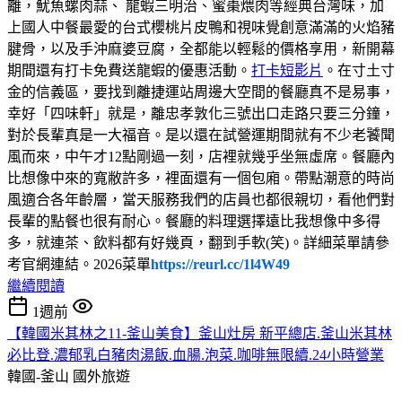
離，魷魚螺肉蒜、 龍蝦三明治、蜜棗煨肉等經典台灣味，加
上國人中餐最愛的台式櫻桃片皮鴨和視味覺創意滿滿的火焰豬
腱骨，以及手沖麻婆豆腐，全都能以輕鬆的價格享用，新開幕
期間還有打卡免費送龍蝦的優惠活動。
打卡短影片
。在寸土寸
金的信義區，要找到離捷運站周邊大空間的餐廳真不是易事，
幸好「四味軒」就是，離忠孝敦化三號出口走路只要三分鐘，
對於長輩真是一大福音。是以還在試營運期間就有不少老饕聞
風而來，中午才12點剛過一刻，店裡就幾乎坐無虛席。餐廳內
比想像中來的寬敝許多，裡面還有一個包廂。帶點潮意的時尚
風適合各年齡層，當天服務我們的店員也都很親切，看他們對
長輩的點餐也很有耐心。餐廳的料理選擇遠比我想像中多得
多，就連茶、飲料都有好幾頁，翻到手軟(笑)。詳細菜單請參
考官網連結。2026菜單
https://reurl.cc/1l4W49
繼續閱讀
1週前
【韓國米其林之11-釜山美食】釜山灶房 新平總店.釜山米其林
必比登.濃郁乳白豬肉湯飯.血腸.泡菜.咖啡無限續.24小時營業
韓國-釜山
國外旅遊