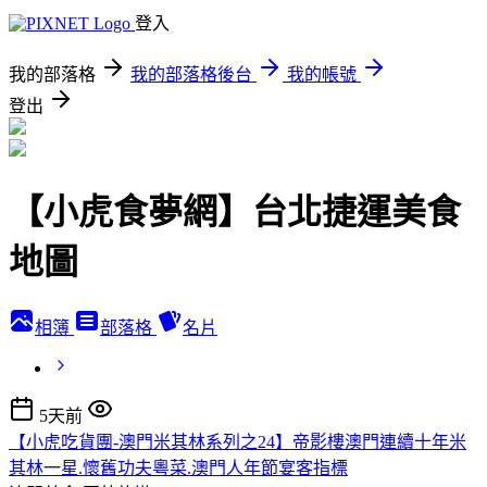
登入
我的部落格
我的部落格後台
我的帳號
登出
【小虎食夢網】台北捷運美食
地圖
相簿
部落格
名片
5天前
【小虎吃貨團-澳門米其林系列之24】帝影樓澳門連續十年米
其林一星.懷舊功夫粵菜.澳門人年節宴客指標