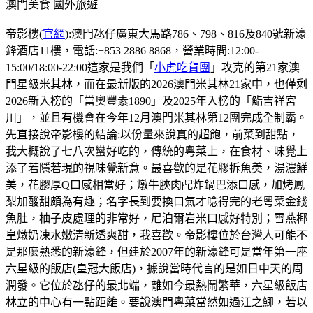
澳門美食
國外旅遊
帝影樓(
官網
):澳門氹仔廣東大馬路786、798、816及840號新濠
鋒酒店11樓，電話:+853 2886 8868，營業時間:12:00-
15:00/18:00-22:00這家是我們「
小虎吃貨團
」攻克的第21家澳
門星級米其林，而在最新版的2026澳門米其林21家中，也僅剩
2026新入榜的「當奧豐素1890」及2025年入榜的「鮨吉祥宮
川」，並且有機會在今年12月澳門米其林第12團完成全制霸。
先直接說帝影樓的結論:以份量來說真的超飽，前菜到甜點，
我大概說了七八次蠻好吃的，傳統的粵菜上，在食材、味覺上
添了若隱若現的視味覺新意。最喜歡的是花膠拆魚𡙡，湯濃鮮
美，花膠厚Q口感相當好；燉牛脥肉配炸鍋巴添口感，加烤鳳
梨加酸甜頗為有趣；名字長到要換口氣才唸得完的老粵菜金錢
魚肚，柚子皮處理的非常好，尼泊爾岩米口感好特別；雪燕椰
皇燉奶凍水嫩清新透爽甜，我喜歡。帝影樓位於台灣人可能不
是那麼熟悉的新濠鋒，但建於2007年的新濠鋒可是當年第一座
六星級的飯店(皇冠大飯店)，據說當時代言的是如日中天的周
潤發。它位於氹仔的最北端，離如今最熱鬧繁華，六星級飯店
林立的中心有一點距離。要說澳門粵菜當然如過江之鯽，若以