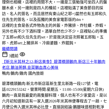
理倒也相櫬，店裡的用間不大，一邊是三張勉強可坐四人的盤
腿木桌，另一邊則是四人的檯前。店裡貼滿了美食節目的採
訪、名人的簽名，而且居然有東山紀之耶=)當然也有五郎和久
住先生的簽名，以及孤獨的美食家電影版的dm。
店裡的主食是各式炸物為主的丼飯，炸豬排、炸牡蠣、炸蝦。
另外也有不少下酒料理。酒單自然也少不少。店裡貼心的準備
了五郎set和久住先生的set，於是我決定這次照著五郎點。五
郎、虎郎set:上豬排丼、冷麻婆麵、炸餛飩。
繼續閱讀
3週前
【新北米其林之12-新店美食】碧潭橋頭鵝肉.新店三十年鵝肉
老店.鵝油蔥麵.韭菜鵝血真心美味
鴨肉/鵝肉/雞肉
國內旅遊
碧潭橋頭鵝肉:新北市新店區新生里北新路一段127號，電
話:0229153242，營業時間:星期五、11:00–15:00(星期六日休)
鵝肉一直是我最愛的兩隻腳料理，個人也有不少家愛店，是以
六月初知道新店有一家入選2026年米其林便專程去了一趟，七
月便公佈入選米其林必比登。直接說結論:鵝腿味道相對乾淨