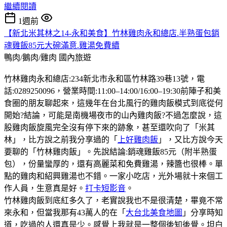
繼續閱讀
1週前
【新北米其林之14-永和美食】竹林雞肉永和總店.半熟蛋包銷
魂雞飯85元大碗滿意.雞湯免費續
鴨肉/鵝肉/雞肉
國內旅遊
竹林雞肉永和總店:234新北市永和區竹林路39巷13號，電
話:0289250096，營業時間:11:00–14:00/16:00–19:30前陣子和美
食圈的朋友聊起來，這幾年在台北風行的雞肉飯模式到底從何
開始?結論，可能是南機場夜市的山內雞肉飯?不過怎麼說，這
股雞肉飯旋風完全沒有停下來的跡象，甚至還吹向了「米其
林」，比方說之前我分享過的「
上好雞肉飯
」，又比方說今天
要聊的「竹林雞肉飯」。先說結論:銷魂雞飯85元（附半熟蛋
包），份量蠻厚的，還有高麗菜和免費雞湯，辣醬也很棒。單
點的雞肉和紹興雞湯也不錯。一家小吃店，光外場就十來個工
作人員，生意真是好。
打卡短影音
。
竹林雞肉飯到底紅多久了，老實說我也不是很清楚，畢竟不常
來永和，但當我那有43萬人的在「
大台北美食地圖
」分享時知
道，吃過的人還真是少。感覺上我就是一整個後知後覺。坦白