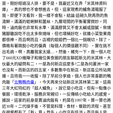
是，剛好經過沒人排，要不是，我最近又在弄「米其林資料
庫」，真的想也不會想進去。但，這家現煮的鱸魚湯喝服了
我，即便下次看到，我一樣不會點。結論:這碗久熬再熬的魚
湯鮮、滿滿的蛤蜊鮮和薑𢇃、九層塔間的平衡著實微妙。同
時，滷肉飯也非常有水準、滿滿膠質又不會太鹹或甜膩，柴燒
豬腳雖說吃不出太多柴燒味、但也堪稱好吃，就連小菜埾果南
都很棒。而且啊而且，店裡的姐姐們一個比一個親切。除了，
價格有著跳脫小吃的偏貴（每個人的價值觀不同），實在挑不
出毛病。啊，真離我家太遠…。然後，補充一下，我一個人吃
了660元XD幾陣子和幾位美食圈的朋友聊起新北的米其林，大
伙最大的疑問有二，一是為何新店這麼多?二是為何蘆洲一家
也沒有。而新店的四五家，多數集中在新店、新店區公所站周
邊，且待我一一收服。除了早前分享過，個人也非常喜歡的鴨
肉飯「
北鴨鴨肉羹
」，今天再來分站新店米其林第二家，這兩
三年大紅特紅的「超人鱸魚」。說它是小吃店，但有一點像小
餐館，環境乾淨、服務非常親切，一反傳統小吃給人的感覺。
據說，這家的前身是賣滷肉飯有，約莫在1997年，算一算也將
近30年。二代接手後，不管是料理、食材、餐飲的流程，甚至
在視覺都有了「新」意。首先，小吃店有低消，而且每人是