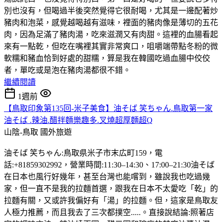
別也沒有，但喝過半後突然覺得它很耐喝，尤其是一邊配著炒
豬肉和泡菜，感覺越喝越有滋味，裡面的豬肉像是薄切的五花
肉，因為足滿了豬肉湯，吃來滋潤又有肉甜。這裡的血腸看起
來有一點乾，但吃在嘴裡其實非常爽口，咀嚼端帶點冬粉的微
軟糯和豬血恰到好處的甜糯，算是我在韓國吃過血腸中佼佼
者，單吃或是泡在豬肉湯都很不錯。
繼續閱讀
1週前
【鳥取印象第135回-米子美食】油そば 笑ちゃん.鳥取第一家
油そば .辣油.醋拌麵樂趣多.叉燒超厚麵超Q
山陰-鳥取
國外旅遊
油そば 笑ちゃん:鳥取県米子市末広町159，電
話:+81859302992，營業時間:11:30–14:30、17:00–21:30油そば
在日本也風行好幾年，甚至台灣也能嚐到，雖說我也吃過幾
家，但一直不是我的拉麵首選，跟我在日本不太愛吃「乾」的
拉麵有關，又或許我偏好有「湯」的拉麵。但，這家是鳥取友
人極力推薦，而且我去了三次都撲空.....。直接說結論:照著店