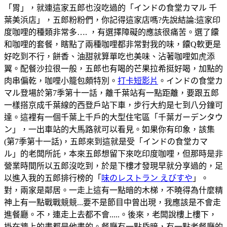
「胃」，就連這家五郎也沒吃過的「インドの食堂カマル 千
葉美浜店」，五郎粉粉們，你記得這家店嗎?先說結論:這家印
度咖哩的種類非常多…. ，有選擇障礙的應該很痛苦。選了饢
和咖哩的套餐，瞎點了兩種咖哩都非常對我的味，饢Q軟更是
好吃到不行，餅香、油甜就算單吃也美味、沾著咖哩如虎添
翼。配餐沙拉很一般，五郎也有喝的芒果拉希挺好喝，加點的
肉串偏乾，咖哩小籠包頗特別。
打卡短影片
。インドの食堂カ
マル登場於第7季第十一話，離千葉站有一點距離，要跟五郎
一樣搭京成千葉線的西登戶站下車，步行大約是七到八分鐘可
達。這裡有一個千葉上千戶的大型住宅區「千葉ガーデンタウ
ン」，一出車站的大馬路就可以看見。如果你有印象，該集
(第7季第十一話)，五郎來到這就是受「インドの食堂カマ
ル」的老闆所託，本來五郎想留下來吃印度咖哩，但那時是非
營業時間所以五郎沒吃到，於是下樓才發現早就分享過的，足
以進入我的五郎排行榜的「
味のレストラン えびすや
」。
對，兩家是鄰居。一走上這有一點暗的木梯，不曉得為什麼精
神上有一點戰戰競競...要不是節目中曾出現，我應該是不會走
進餐廳。不，連走上去都不會.....。後來，老闆說樓上樓下，
掛在牆上的畫都是他畫的。餐廳有一點昏暗，有一點老餐廳的