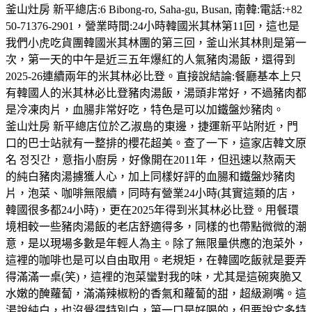
釜山灶房 新平總店:6 Bibong-ro, Saha-gu, Busan, 南韓:電話:+82
50-71376-2901，營業時間:24小時韓國米其林第11回，這也是
我們小虎吃貨團韓國米其林團的第三回，釜山米其林則是第一
次，第一天的中午是近三五年爆紅的人氣豬肉湯飯，還得到
2025-26連續兩年的米其林必比登。直接說結論:餐廳基本上只
有韓國人的米其林必比登豬肉湯飯，湯頭非常好，不過豬肉都
是冷凍肉片，血腸非常好吃，特色是可以加鐵盤炒豬肉。
釜山灶房 新平總店位於乙淑島的東邊，捷運新平站附近，門
口的巴士站就有一整排的櫻花超美。查了一下，這家店韓文原
名 정짓간，意指小廚房，好像開在2011年，但迅速以熬兩天
的純白豬肉湯擄獲人心，加上同樣好評的血腸和鐵盤炒豬肉
片，泡菜、咖啡無限續，同時有營業24小時(其實這類的店，
韓國很多都24小時)，更在2025年得到米其林必比登。用餐環
境相較一些豬肉湯飯的老店舒適得多，同樣的也帶點微微的潮
意，是以現場多數是年輕人為主。除了無限量供應的泡菜外，
這裡的咖啡也是可以自由取用。老規矩，在韓國吃飯就是要弄
得滿滿一桌(笑)，這裡的泡菜蠻對我的味，尤其是這碗爽脆又
水嫩的醃蘿蔔，滿滿辣椒粉的香氣和蘿蔔的甜，超級涮嘴。這
湯說純白，也沒覺得特別白，第一口是好喝的，但要說它多特