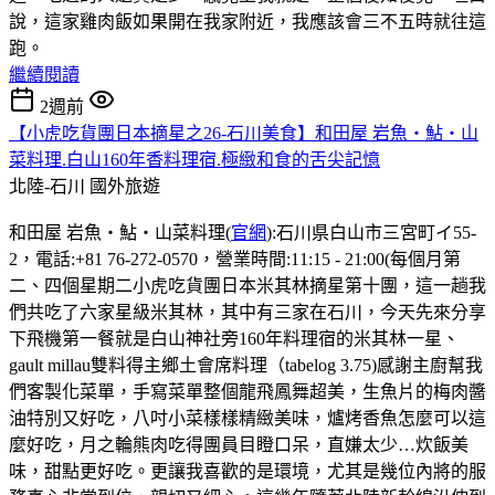
說，這家雞肉飯如果開在我家附近，我應該會三不五時就往這
跑。
繼續閱讀
2週前
【小虎吃貨團日本摘星之26-石川美食】和田屋 岩魚・鮎・山
菜料理.白山160年香料理宿.極緻和食的舌尖記憶
北陸-石川
國外旅遊
和田屋 岩魚・鮎・山菜料理(
官網
):石川県白山市三宮町イ55-
2，電話:+81 76-272-0570，營業時間:11:15 - 21:00(每個月第
二、四個星期二小虎吃貨團日本米其林摘星第十團，這一趟我
們共吃了六家星級米其林，其中有三家在石川，今天先來分享
下飛機第一餐就是白山神社旁160年料理宿的米其林一星、
gault millau雙料得主鄉土會席料理（tabelog 3.75)感謝主廚幫我
們客製化菜單，手寫菜單整個龍飛鳳舞超美，生魚片的梅肉醬
油特別又好吃，八吋小菜樣樣精緻美味，爐烤香魚怎麼可以這
麼好吃，月之輪熊肉吃得團員目瞪口呆，直嫌太少…炊飯美
味，甜點更好吃。更讓我喜歡的是環境，尤其是幾位內將的服