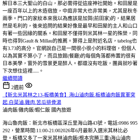
解日本三大聖山的白山，那必需得從這座神社開始。和田屋是
一座百年以上的木造宿旅，中庭非常大也非常美，尤其是秋冬
兩季。門口的家紋本來我以為應該是加賀(前田家)的，結果居
然是毛利的，後來追問的結果好像是最早和田屋的主人和山口
有著一些因緣的關系。和田屋不僅得到米其林一星的殊榮，同
時也得到Gault & Millau的推薦。算得上是附近名店，tabelog也
有3.73的高分。官網說自己是一間很小很小的料理宿，但個人
以為其實不算小了，而且旅館(餐廳)的每個角落都佈置的很有
日本美學，窗外的雪景更是醉人。都還沒有吃飯，團員就吵著
下次想住這裡.....。
繼續閱讀
2週前
【新北米其林之13-板橋美食】海山滷肉飯.板橋滷肉飯異軍突
起.白菜滷.雞肉.苦瓜排骨湯
滷肉飯/雞肉飯/蝦仁飯
國內旅遊
海山魯肉飯：新北市板橋區深丘里海山路43號，電話:0986 995
292，營業時間:11:00-21:002026年6月最新入選米其林比必
登。板橋又多了一家米其林滷肉飯(根本完勝三重)海山滷肉