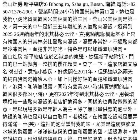
釜山灶房 新平總店:6 Bibong-ro, Saha-gu, Busan, 南韓:電話:+82
50-71376-2901，營業時間:24小時韓國米其林第11回，這也是
我們小虎吃貨團韓國米其林團的第三回，釜山米其林則是第一
次，第一天的中午是近三五年爆紅的人氣豬肉湯飯，還得到
2025-26連續兩年的米其林必比登。直接說結論:餐廳基本上只
有韓國人的米其林必比登豬肉湯飯，湯頭非常好，不過豬肉都
是冷凍肉片，血腸非常好吃，特色是可以加鐵盤炒豬肉。
釜山灶房 新平總店位於乙淑島的東邊，捷運新平站附近，門
口的巴士站就有一整排的櫻花超美。查了一下，這家店韓文原
名 정짓간，意指小廚房，好像開在2011年，但迅速以熬兩天
的純白豬肉湯擄獲人心，加上同樣好評的血腸和鐵盤炒豬肉
片，泡菜、咖啡無限續，同時有營業24小時(其實這類的店，
韓國很多都24小時)，更在2025年得到米其林必比登。用餐環
境相較一些豬肉湯飯的老店舒適得多，同樣的也帶點微微的潮
意，是以現場多數是年輕人為主。除了無限量供應的泡菜外，
這裡的咖啡也是可以自由取用。老規矩，在韓國吃飯就是要弄
得滿滿一桌(笑)，這裡的泡菜蠻對我的味，尤其是這碗爽脆又
水嫩的醃蘿蔔，滿滿辣椒粉的香氣和蘿蔔的甜，超級涮嘴。這
湯說純白，也沒覺得特別白，第一口是好喝的，但要說它多特