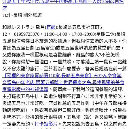
江島五十年老洋食.五島牛牛排絕品.五島唯一入選tabelog百名
店
九州-長崎
國外旅遊
和風レストラン 望月(
官網
):長崎県五島市福江町5-
12，+81959723370，11:00–14:00、17:00–20:00(星期二休)長崎
五島相信略懂日本旅遊的都聽過，但我相信去過的人不多。你
會因為五島日劇(五島醫生)或是五島世界遺產的教堂群而去，
又或你跟我一樣壓根就是喜歡離群、離島的旅人?不管怎樣
說，你總得想一個理由，一個共鳴，才能踏上這一段有一點難
又不會太難的旅行。至於我為什麼要去，答案已經寫在前一篇
【孤獨的美食家實訪第110家-長崎五島美食】みかんや食堂.
奈留島60年老店.跟著五郎踏上世界遺產之島.尋找孤獨的美食
家電影版中的神祕湯頭
。簡單說一下我對於這間餐廳的短評:
主打鐵板五島牛排，軟嫩油甜到不行真心非常非常非常好吃，
灸燒五島也非常好吃，店員推薦的五島炸雞（中午在五郎強棒
麵店沒吃到），麵衣有點厚但口感好酥，雞肉會噴汁，份量根
本吃不完，沙拉的醬汁很特別，五島米（飯）香又涮嘴。建議
一定要先預約。
打卡短影片
。先來說說怎去五島，說之前再先