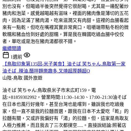
別也沒有，但喝過半後突然覺得它很耐喝，尤其是一邊配著炒
豬肉和泡菜，感覺越喝越有滋味，裡面的豬肉像是薄切的五花
肉，因為足滿了豬肉湯，吃來滋潤又有肉甜。這裡的血腸看起
來有一點乾，但吃在嘴裡其實非常爽口，咀嚼端帶點冬粉的微
軟糯和豬血恰到好處的甜糯，算是我在韓國吃過血腸中佼佼
者，單吃或是泡在豬肉湯都很不錯。
繼續閱讀
1週前
【鳥取印象第135回-米子美食】油そば 笑ちゃん.鳥取第一家
油そば .辣油.醋拌麵樂趣多.叉燒超厚麵超Q
山陰-鳥取
國外旅遊
油そば 笑ちゃん:鳥取県米子市末広町159，電
話:+81859302992，營業時間:11:30–14:30、17:00–21:30油そば
在日本也風行好幾年，甚至台灣也能嚐到，雖說我也吃過幾
家，但一直不是我的拉麵首選，跟我在日本不太愛吃「乾」的
拉麵有關，又或許我偏好有「湯」的拉麵。但，這家是鳥取友
人極力推薦，而且我去了三次都撲空.....。直接說結論:照著店