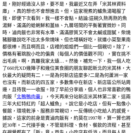
是，剛好經過沒人排，要不是，我最近又在弄「米其林資料
庫」，真的想也不會想進去。但，這家現煮的鱸魚湯喝服了
我，即便下次看到，我一樣不會點。結論:這碗久熬再熬的魚
湯鮮、滿滿的蛤蜊鮮和薑𢇃、九層塔間的平衡著實微妙。同
時，滷肉飯也非常有水準、滿滿膠質又不會太鹹或甜膩，柴燒
豬腳雖說吃不出太多柴燒味、但也堪稱好吃，就連小菜埾果南
都很棒。而且啊而且，店裡的姐姐們一個比一個親切。除了，
價格有著跳脫小吃的偏貴（每個人的價值觀不同），實在挑不
出毛病。啊，真離我家太遠…。然後，補充一下，我一個人吃
了660元XD幾陣子和幾位美食圈的朋友聊起新北的米其林，大
伙最大的疑問有二，一是為何新店這麼多?二是為何蘆洲一家
也沒有。而新店的四五家，多數集中在新店、新店區公所站周
邊，且待我一一收服。除了早前分享過，個人也非常喜歡的鴨
肉飯「
北鴨鴨肉羹
」，今天再來分站新店米其林第二家，這兩
三年大紅特紅的「超人鱸魚」。說它是小吃店，但有一點像小
餐館，環境乾淨、服務非常親切，一反傳統小吃給人的感覺。
據說，這家的前身是賣滷肉飯有，約莫在1997年，算一算也將
近30年。二代接手後，不管是料理、食材、餐飲的流程，甚至
在視覺都有了「新」意。首先，小吃店有低消，而且每人是