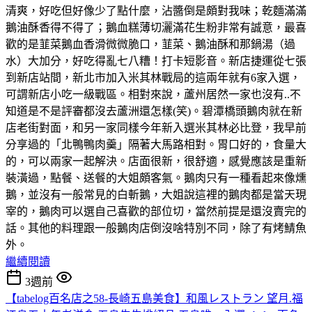
清爽，好吃但好像少了點什麼，沾醬倒是頗對我味；乾麵滿滿
鵝油酥香得不得了；鵝血糕薄切灑滿花生粉非常有誠意，最喜
歡的是韮菜鵝血香滑微微脆口，韮菜、鵝油酥和那鍋湯（過
水）大加分，好吃得亂七八糟！打卡短影音。新店捷運從七張
到新店站間，新北市加入米其林戰局的這兩年就有6家入選，
可謂新店小吃一級戰區。相對來說，蘆州居然一家也沒有..不
知道是不是評審都沒去蘆洲還怎樣(笑)。碧潭橋頭鵝肉就在新
店老街對面，和另一家同樣今年新入選米其林必比登，我早前
分享過的「北鴨鴨肉羹」隔著大馬路相對。胃口好的，食量大
的，可以兩家一起解決。店面很新，很舒適，感覺應該是重新
裝潢過，點餐、送餐的大姐頗客氣。鵝肉只有一種看起來像燻
鵝，並沒有一般常見的白斬鵝，大姐說這裡的鵝肉都是當天現
宰的，鵝肉可以選自己喜歡的部位切，當然前提是還沒賣完的
話。其他的料理跟一般鵝肉店倒沒啥特別不同，除了有烤鯖魚
外。
繼續閱讀
3週前
【tabelog百名店之58-長崎五島美食】和風レストラン 望月.福