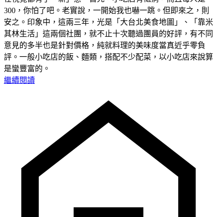
300，你怕了吧。老實說，一開始我也嚇一跳。但即來之，則
安之。印象中，這兩三年，光是「大台北美食地圖」、「靠米
其林生活」這兩個社團，就不止十次聽過團員的好評，有不同
意見的多半也是針對價格，純就料理的美味度當真近乎零負
評。一般小吃店的飯、麵類，搭配不少配菜，以小吃店來說算
是蠻豐富的。
繼續閱讀