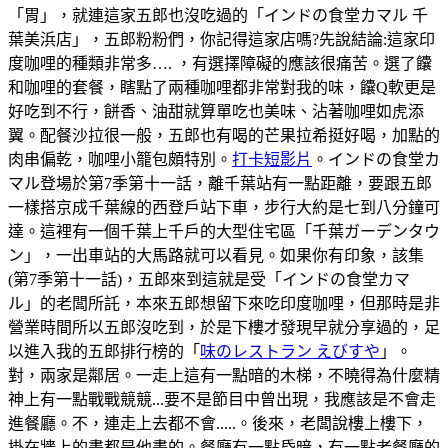
「胃」，就連這家五郎也沒吃過的「インドの食堂カマル 千
葉美浜店」，五郎粉粉們，你記得這家店嗎?先說結論:這家印
度咖哩的種類非常多…. ，有選擇障礙的應該很痛苦。選了饢
和咖哩的套餐，瞎點了兩種咖哩都非常對我的味，饢Q軟更是
好吃到不行，餅香、油甜就算單吃也美味、沾著咖哩如虎添
翼。配餐沙拉很一般，五郎也有喝的芒果拉希挺好喝，加點的
肉串偏乾，咖哩小籠包頗特別。
打卡短影片
。インドの食堂カ
マル登場於第7季第十一話，離千葉站有一點距離，要跟五郎
一樣搭京成千葉線的西登戶站下車，步行大約是七到八分鐘可
達。這裡有一個千葉上千戶的大型住宅區「千葉ガーデンタウ
ン」，一出車站的大馬路就可以看見。如果你有印象，該集
(第7季第十一話)，五郎來到這就是受「インドの食堂カマ
ル」的老闆所託，本來五郎想留下來吃印度咖哩，但那時是非
營業時間所以五郎沒吃到，於是下樓才發現早就分享過的，足
以進入我的五郎排行榜的「
味のレストラン えびすや
」。
對，兩家是鄰居。一走上這有一點暗的木梯，不曉得為什麼精
神上有一點戰戰競競...要不是節目中曾出現，我應該是不會走
進餐廳。不，連走上去都不會.....。後來，老闆說樓上樓下，
掛在牆上的畫都是他畫的。餐廳有一點昏暗，有一點老餐廳的