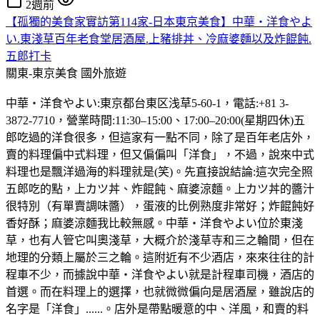
2週前
【孤獨的美食家實訪第114家-日本東京美食】中華・洋食やよ
い.東淺草百年老食堂居酒屋.上豬排丼、冷麻婆麵以及炸餛飩.
五郎打卡
關東-東京美食
國外旅遊
中華・洋食やよい:東京都台東区浅草5-60-1，電話:+81 3-
3872-7710，營業時間:11:30–15:00、17:00–20:00(星期四休)五
郎吃過的洋食很多，但這家有一點不同，除了是百年老店外，
賣的料理偏中式料理，但又偏偏叫「洋食」，不過，說來中式
料理也是飄洋過海的料理就是(笑)。先直接說結論:這次完全照
五郎吃的點，上カツ丼、炸餛飩、麻婆涼麵。上カツ丼的醬汁
很特別（有單賣調味醬），蛋液的比例熟度非常好；炸餛飩好
香好酥；麻婆涼麵我比較無感。中華・洋食やよい位於東淺
草，也有人管它叫奧淺草，大概介於淺草寺和三之輪間，但在
地理的分類上屬於三之輪。這附近有不少酒店，來來往往的計
程車不少，而據說中華・洋食やよい就是計程車司機，酒店的
首選。而在料理上的選擇，也就微微偏向是居酒屋，雖說店的
名字是「洋食」......。店外是帶點暖意的中、洋風，和賣的料