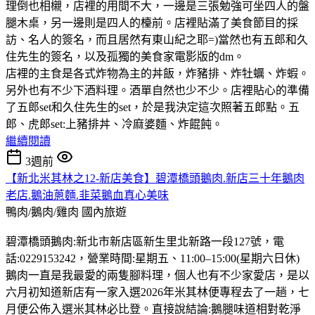
理倒也相櫬，店裡的用間不大，一邊是三張勉強可坐四人的盤
腿木桌，另一邊則是四人的檯前。店裡貼滿了美食節目的採
訪、名人的簽名，而且居然有東山紀之耶=)當然也有五郎和久
住先生的簽名，以及孤獨的美食家電影版的dm。
店裡的主食是各式炸物為主的丼飯，炸豬排、炸牡蠣、炸蝦。
另外也有不少下酒料理。酒單自然也少不少。店裡貼心的準備
了五郎set和久住先生的set，於是我決定這次照著五郎點。五
郎、虎郎set:上豬排丼、冷麻婆麵、炸餛飩。
繼續閱讀
3週前
【新北米其林之12-新店美食】碧潭橋頭鵝肉.新店三十年鵝肉
老店.鵝油蔥麵.韭菜鵝血真心美味
鴨肉/鵝肉/雞肉
國內旅遊
碧潭橋頭鵝肉:新北市新店區新生里北新路一段127號，電
話:0229153242，營業時間:星期五、11:00–15:00(星期六日休)
鵝肉一直是我最愛的兩隻腳料理，個人也有不少家愛店，是以
六月初知道新店有一家入選2026年米其林便專程去了一趟，七
月便公佈入選米其林必比登。直接說結論:鵝腿味道相對乾淨