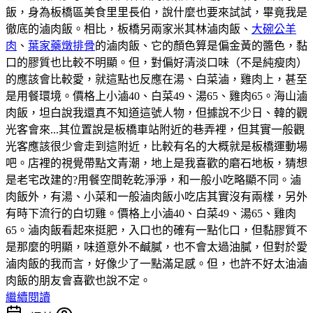
飯，身為板橋區美食里里長伯，說什麼也要來試試，畢竟我是
徹底的滷肉飯。相比，板橋另兩家米其林滷肉飯、
大碗公羊
肉
、
葉家藥燉排骨
的滷肉飯、它的顏色算是偏金黃的醬色，黏
口的膠質也比較不明顯。但，對偏好清淡口味（不是純瘦肉）
的應該會比較愛，就這點也反應在湯、白菜滷，雞肉上，甚至
是用餐環境。價格上小滷40、白菜49、湯65、雞肉65。海山滷
肉飯，坦白說我還真不知道這號人物，但據說不少日、韓的觀
光客會來...其位置說是板橋車站附近的巷弄裡，但其實一般觀
光客應該很少會走到這附近，比較有名的大概就是板橋運動場
吧。店裡的視覺帶點文青潮，地上是我喜歡的磨石地板，猜想
是老宅改建的?用餐空間乾乾淨淨，和一般小吃略顯不同。滷
肉飯外，有湯、小菜和一般滷肉飯小吃店其實沒有兩樣，另外
有時下流行的白切雞。價格上小滷40、白菜49、湯65、雞肉
65。滷肉飯看起來挺肥，入口也的確有一點化口，但黏膠質不
是那麼的明顯，味道意外不鹹膩，也不會太過油膩，但對於愛
滷肉飯的我而言，好像少了一點滿足感。但，也許不好太油滷
肉飯的朋友會喜歡也說不定。
繼續閱讀