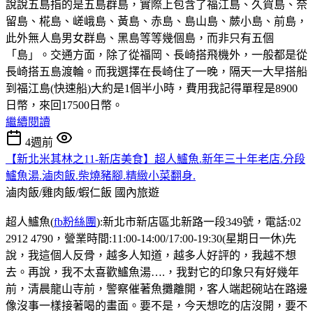
說說五島指的是五島群島，實際上包含了福江島、久賀島、奈
留島、椛島、嵯峨島、黃島、赤島、島山島、蕨小島、前島，
此外無人島男女群島、黑島等等幾個島，而非只有五個
「島」。交通方面，除了從福岡、長崎搭飛機外，一般都是從
長崎搭五島渡輪。而我選擇在長崎住了一晚，隔天一大早搭船
到福江島(快速船)大約是1個半小時，費用我記得單程是8900
日幣，來回17500日幣。
繼續閱讀
4週前
【新北米其林之11-新店美食】超人鱸魚.新年三十年老店.分段
鱸魚湯.滷肉飯.柴燒豬腳.精緻小菜翻身.
滷肉飯/雞肉飯/蝦仁飯
國內旅遊
超人鱸魚(
fb粉絲團
):新北市新店區北新路一段349號，電話:02
2912 4790，營業時間:11:00-14:00/17:00-19:30(星期日一休)先
說，我這個人反骨，越多人知道，越多人好評的，我越不想
去。再說，我不太喜歡鱸魚湯….，我對它的印象只有好幾年
前，清晨龍山寺前，警察催著魚攤離開，客人端起碗站在路邊
像沒事一樣接著喝的畫面。要不是，今天想吃的店沒開，要不