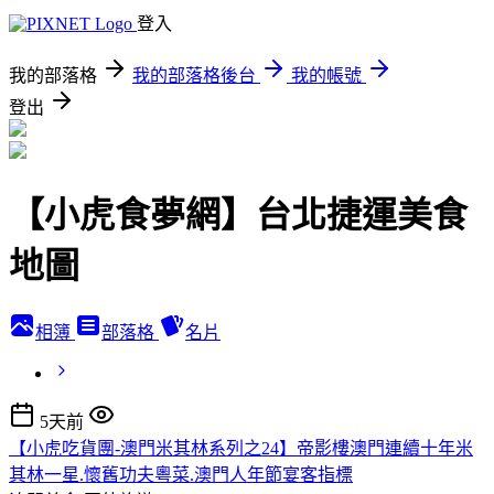
登入
我的部落格
我的部落格後台
我的帳號
登出
【小虎食夢網】台北捷運美食
地圖
相簿
部落格
名片
5天前
【小虎吃貨團-澳門米其林系列之24】帝影樓澳門連續十年米
其林一星.懷舊功夫粵菜.澳門人年節宴客指標