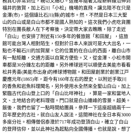
務真心非常到位，親切又細心。這幾年隨著北陸新幹線沿伸到
福井的敦賀，加上石川「小松」機場的直飛，讓北陸不在只是
金澤(市)，這個遠比石川(縣)的城市。然，不然是日本三大聖
山的白山或是白山市都不是國人熟知的。這次我們小虎吃貨團
特別在團長敝人在下考察後，決定帶大家去瞧瞧，除了走近
「白山」也安排了附近有150多年的餐旅館「和田屋」，這旅
館可能台灣人相對陌生，但對於日本人來說可是大大出名，一
點也不輸石川的加賀屋。它的位置約在白山的西面，離白山市
有一點矩離，交通方面以自駕方便些。又，從金澤、小松市開
車都是30分鐘左右的距離。另外棒球迷可以順便去美能市看看
松井秀喜(美能市出身)的棒球博物館。和田屋創業於創業江戸
慶應元年(1865)年，距今有160年左右的歷史，以附近手取川
的香魚和岩魚料理聞名，另外使用水全然來全聖山白山，加上
緊臨古代白山登上口的「白山比咩神社」，算是一家和當地人
文、土地結合的老料理宿。門口就是白山連峰的雪景。超美。
飯後，我們也留了一點時間給團員，參拜一下這座超過兩千一
百年歷史的古社，就白山友人說法，這間神社在全日本有3000
多座分社。相傳僧侶泰澄於717年成功登頂白山，確立了白山
的登拜信仰，並以此神社為起點向全國傳播。也就是說，想了