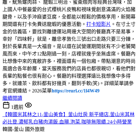
離，魷魚螺肉蒜、 龍蝦三明治、蜜棗煨肉等經典台灣味，加
上國人中餐最愛的台式櫻桃片皮鴨和視味覺創意滿滿的火焰豬
腱骨，以及手沖麻婆豆腐，全都能以輕鬆的價格享用，新開幕
期間還有打卡免費送龍蝦的優惠活動。
打卡短影片
。在寸土寸
金的信義區，要找到離捷運站周邊大空間的餐廳真不是易事，
幸好「四味軒」就是，離忠孝敦化三號出口走路只要三分鐘，
對於長輩真是一大福音。是以還在試營運期間就有不少老饕聞
風而來，中午才12點剛過一刻，店裡就幾乎坐無虛席。餐廳內
比想像中來的寬敝許多，裡面還有一個包廂。帶點潮意的時尚
風適合各年齡層，當天服務我們的店員也都很親切，看他們對
長輩的點餐也很有耐心。餐廳的料理選擇遠比我想像中多得
多，就連茶、飲料都有好幾頁，翻到手軟(笑)。詳細菜單請參
考官網連結。2026菜單
https://reurl.cc/1l4W49
繼續閱讀
1週前
【韓國米其林之11-釜山美食】釜山灶房 新平總店.釜山米其林
必比登.濃郁乳白豬肉湯飯.血腸.泡菜.咖啡無限續.24小時營業
韓國-釜山
國外旅遊