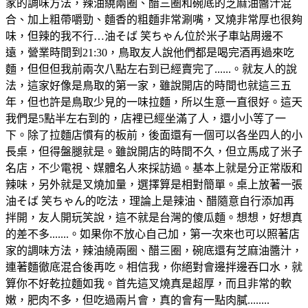
家的調味方法，辣油繞兩圈、醋三圈和碗底的芝麻油醬汁混
合、加上粗帶嚼勁、麵香的粗麵非常涮嘴，叉燒非常厚也很夠
味，但辣的我不行…油そば 笑ちゃん位於米子車站周邊不
遠，營業時間到21:30，鳥取友人說他們都是喝完酒再過來吃
麵，但但但我前兩次八點左右到已經賣完了......。就友人的說
法，這家好像是鳥取的第一家，雖說開店的時間也就這三五
年，但也許是鳥取少見的一味拉麵，所以生意一直很好。這天
我們是5點半左右到的，店裡已經坐滿了人，還小小等了一
下。除了拉麵店慣有的板前，後面還有一個可以各坐四人的小
長桌，但得盤腿就是。雖說開店的時間不久，但立馬成了米子
名店，不少電視、媒體名人來採訪過。基本上就是分正常版和
辣味，另外就是叉燒加量，選擇算是相對簡單。桌上放著一張
油そば 笑ちゃん的吃法，理論上是辣油、醋隨意自行添加再
拌開，友人開玩笑說，這不就是台灣的傻瓜麵。想想，好想真
的差不多.......。如果你不放心自己加，第一次來也可以照著店
家的調味方法，辣油繞兩圈、醋三圈，碗底還有芝麻油醬汁，
連著麵徹底混合後再吃。相信我，你絕對會邊拌邊吞口水，就
算你不好乾拉麵如我。首先這叉燒真是超厚，而且非常的軟
嫩，肥肉不多，但吃過兩片會，真的會有一點肉膩........