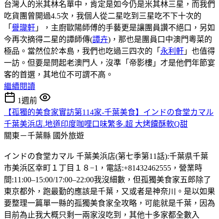
台灣人的米其林名單中，肯定是如今仍是米其林三星，而我們
吃貨團曾開過4.5次，我個人從二星吃到三星吃不下十次的
「
譽瓏軒
」，主廚歐陽師傅的手藝更是讓團員讚不絕口，另如
今再次摘得二星的譚師傳(
譚卉
)，那也是團員口中澳門粵菜的
極品。當然位於本島，我們也吃過三四次的「
永利軒
」也值得
一訪。但要是問起老澳門人，沒準「帝影樓」才是他們年節宴
客的首選，其地位不可謂不高。
繼續閱讀
1週前
【孤獨的美食家實訪第114家-千葉美食】インドの食堂カマル
千葉美浜店.地道印度咖哩口味繁多.超 大烤饢酥軟Q甜
關東－千葉縣
國外旅遊
インドの食堂カマル 千葉美浜店(第七季第11話):千葉県千葉
市美浜区幸町１丁目１８−1，電話:+81432462555，營業時
間:11:00–15:00/17:00–22:00我沒細數，但孤獨美食家五郎除了
東京都外，跑最勤的應該是千葉，又或者是神奈川。是以如果
要整理一篇單一縣的孤獨美食家全攻略，可能就是千葉，因為
目前為止我大概只剩一兩家沒吃到，其他十多家都全數入