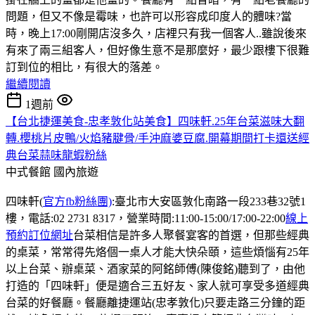
問題，但又不像是霉味，也許可以形容成印度人的體味?當
時，晚上17:00剛開店沒多久，店裡只有我一個客人..雖說後來
有來了兩三組客人，但好像生意不是那麼好，最少跟樓下很難
訂到位的相比，有很大的落差。
繼續閱讀
1週前
【台北捷運美食-忠孝敦化站美食】四味軒.25年台菜滋味大翻
轉.櫻桃片皮鴨/火焰豬腱骨/手沖麻婆豆腐.開幕期間打卡還送經
典台菜蒜味龍蝦粉絲
中式餐館
國內旅遊
四味軒(
官方fb粉絲團)
:臺北市大安區敦化南路一段233巷32號1
樓，電話:02 2731 8317，營業時間:11:00-15:00/17:00-22:00
線上
預約訂位網址
台菜相信是許多人聚餐宴客的首選，但那些經典
的桌菜，常常得先烙個一桌人才能大快朵頤，這些煩惱有25年
以上台菜、辦桌菜、酒家菜的阿銘師傅(陳俊銘)聽到了，由他
打造的「四味軒」便是適合三五好友、家人就可享受多道經典
台菜的好餐廳。餐廳離捷運站(忠孝敦化)只要走路三分鐘的距