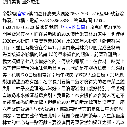
澳門美食
國外旅遊
帝影樓(
官網
):澳門氹仔廣東大馬路786、798、816及840號新濠
鋒酒店11樓，電話:+853 2886 8868，營業時間:12:00-
15:00/18:00-22:00這家是我們「
小虎吃貨團
」攻克的第21家澳
門星級米其林，而在最新版的2026澳門米其林21家中，也僅剩
2026新入榜的「當奧豐素1890」及2025年入榜的「鮨吉祥宮
川」，並且有機會在今年12月澳門米其林第12團完成全制霸。
先直接說帝影樓的結論:以份量來說真的超飽，前菜到甜點，
我大概說了七八次蠻好吃的，傳統的粵菜上，在食材、味覺上
添了若隱若現的視味覺新意。最喜歡的是花膠拆魚𡙡，湯濃鮮
美，花膠厚Q口感相當好；燉牛脥肉配炸鍋巴添口感，加烤鳳
梨加酸甜頗為有趣；名字長到要換口氣才唸得完的老粵菜金錢
魚肚，柚子皮處理的非常好，尼泊爾岩米口感好特別；雪燕椰
皇燉奶凍水嫩清新透爽甜，我喜歡。帝影樓位於台灣人可能不
是那麼熟悉的新濠鋒，但建於2007年的新濠鋒可是當年第一座
六星級的飯店(皇冠大飯店)，據說當時代言的是如日中天的周
潤發。它位於氹仔的最北端，離如今最熱鬧繁華，六星級飯店
林立的中心有一點距離。要說澳門粵菜當然如過江之鯽，若以