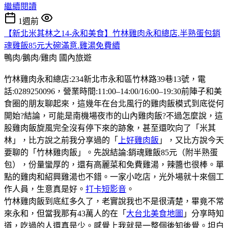
繼續閱讀
1週前
【新北米其林之14-永和美食】竹林雞肉永和總店.半熟蛋包銷
魂雞飯85元大碗滿意.雞湯免費續
鴨肉/鵝肉/雞肉
國內旅遊
竹林雞肉永和總店:234新北市永和區竹林路39巷13號，電
話:0289250096，營業時間:11:00–14:00/16:00–19:30前陣子和美
食圈的朋友聊起來，這幾年在台北風行的雞肉飯模式到底從何
開始?結論，可能是南機場夜市的山內雞肉飯?不過怎麼說，這
股雞肉飯旋風完全沒有停下來的跡象，甚至還吹向了「米其
林」，比方說之前我分享過的「
上好雞肉飯
」，又比方說今天
要聊的「竹林雞肉飯」。先說結論:銷魂雞飯85元（附半熟蛋
包），份量蠻厚的，還有高麗菜和免費雞湯，辣醬也很棒。單
點的雞肉和紹興雞湯也不錯。一家小吃店，光外場就十來個工
作人員，生意真是好。
打卡短影音
。
竹林雞肉飯到底紅多久了，老實說我也不是很清楚，畢竟不常
來永和，但當我那有43萬人的在「
大台北美食地圖
」分享時知
道，吃過的人還真是少。感覺上我就是一整個後知後覺。坦白