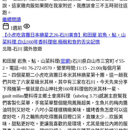
說，這家雞肉飯如果開在我家附近，我應該會三不五時就往這
跑。
繼續閱讀
1週前
【小虎吃貨團日本摘星之26-石川美食】和田屋 岩魚・鮎・山
菜料理.白山160年香料理宿.極緻和食的舌尖記憶
北陸-石川
國外旅遊
和田屋 岩魚・鮎・山菜料理(
官網
):石川県白山市三宮町イ55-
2，電話:+81 76-272-0570，營業時間:11:15 - 21:00(每個月第
二、四個星期二小虎吃貨團日本米其林摘星第十團，這一趟我
們共吃了六家星級米其林，其中有三家在石川，今天先來分享
下飛機第一餐就是白山神社旁160年料理宿的米其林一星、
gault millau雙料得主鄉土會席料理（tabelog 3.75)感謝主廚幫我
們客製化菜單，手寫菜單整個龍飛鳳舞超美，生魚片的梅肉醬
油特別又好吃，八吋小菜樣樣精緻美味，爐烤香魚怎麼可以這
麼好吃，月之輪熊肉吃得團員目瞪口呆，直嫌太少…炊飯美
味，甜點更好吃。更讓我喜歡的是環境，尤其是幾位內將的服