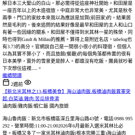
解日本三大聖山的白山，那必需得從這座神社開始。和田屋是
一座百年以上的木造宿旅，中庭非常大也非常美，尤其是秋冬
兩季。門口的家紋本來我以為應該是加賀(前田家)的，結果居
然是毛利的，後來追問的結果好像是最早和田屋的主人和山口
有著一些因緣的關系。和田屋不僅得到米其林一星的殊榮，同
時也得到Gault & Millau的推薦。算得上是附近名店，tabelog也
有3.73的高分。官網說自己是一間很小很小的料理宿，但個人
以為其實不算小了，而且旅館(餐廳)的每個角落都佈置的很有
日本美學，窗外的雪景更是醉人。都還沒有吃飯，團員就吵著
下次想住這裡.....。
繼續閱讀
2週前
【新北米其林之13-板橋美食】海山滷肉飯.板橋滷肉飯異軍突
起.白菜滷.雞肉.苦瓜排骨湯
滷肉飯/雞肉飯/蝦仁飯
國內旅遊
海山魯肉飯：新北市板橋區深丘里海山路43號，電話:0986 995
292，營業時間:11:00-21:002026年6月最新入選米其林比必
登。板橋又多了一家米其林滷肉飯(根本完勝三重)海山滷肉