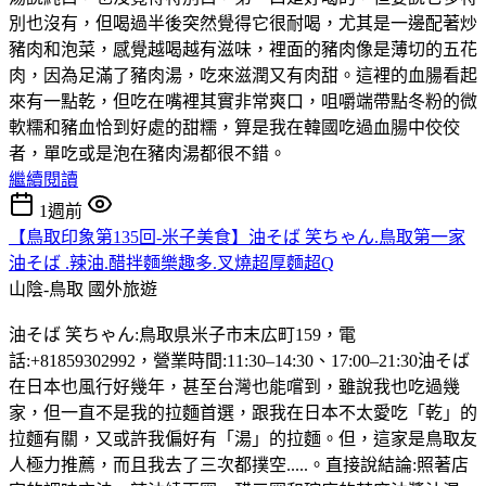
別也沒有，但喝過半後突然覺得它很耐喝，尤其是一邊配著炒
豬肉和泡菜，感覺越喝越有滋味，裡面的豬肉像是薄切的五花
肉，因為足滿了豬肉湯，吃來滋潤又有肉甜。這裡的血腸看起
來有一點乾，但吃在嘴裡其實非常爽口，咀嚼端帶點冬粉的微
軟糯和豬血恰到好處的甜糯，算是我在韓國吃過血腸中佼佼
者，單吃或是泡在豬肉湯都很不錯。
繼續閱讀
1週前
【鳥取印象第135回-米子美食】油そば 笑ちゃん.鳥取第一家
油そば .辣油.醋拌麵樂趣多.叉燒超厚麵超Q
山陰-鳥取
國外旅遊
油そば 笑ちゃん:鳥取県米子市末広町159，電
話:+81859302992，營業時間:11:30–14:30、17:00–21:30油そば
在日本也風行好幾年，甚至台灣也能嚐到，雖說我也吃過幾
家，但一直不是我的拉麵首選，跟我在日本不太愛吃「乾」的
拉麵有關，又或許我偏好有「湯」的拉麵。但，這家是鳥取友
人極力推薦，而且我去了三次都撲空.....。直接說結論:照著店