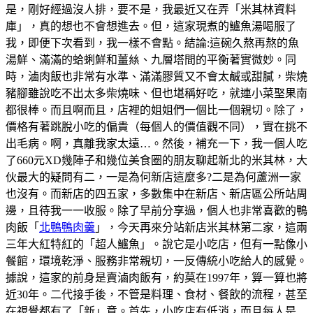
是，剛好經過沒人排，要不是，我最近又在弄「米其林資料
庫」，真的想也不會想進去。但，這家現煮的鱸魚湯喝服了
我，即便下次看到，我一樣不會點。結論:這碗久熬再熬的魚
湯鮮、滿滿的蛤蜊鮮和薑𢇃、九層塔間的平衡著實微妙。同
時，滷肉飯也非常有水準、滿滿膠質又不會太鹹或甜膩，柴燒
豬腳雖說吃不出太多柴燒味、但也堪稱好吃，就連小菜埾果南
都很棒。而且啊而且，店裡的姐姐們一個比一個親切。除了，
價格有著跳脫小吃的偏貴（每個人的價值觀不同），實在挑不
出毛病。啊，真離我家太遠…。然後，補充一下，我一個人吃
了660元XD幾陣子和幾位美食圈的朋友聊起新北的米其林，大
伙最大的疑問有二，一是為何新店這麼多?二是為何蘆洲一家
也沒有。而新店的四五家，多數集中在新店、新店區公所站周
邊，且待我一一收服。除了早前分享過，個人也非常喜歡的鴨
肉飯「
北鴨鴨肉羹
」，今天再來分站新店米其林第二家，這兩
三年大紅特紅的「超人鱸魚」。說它是小吃店，但有一點像小
餐館，環境乾淨、服務非常親切，一反傳統小吃給人的感覺。
據說，這家的前身是賣滷肉飯有，約莫在1997年，算一算也將
近30年。二代接手後，不管是料理、食材、餐飲的流程，甚至
在視覺都有了「新」意。首先，小吃店有低消，而且每人是