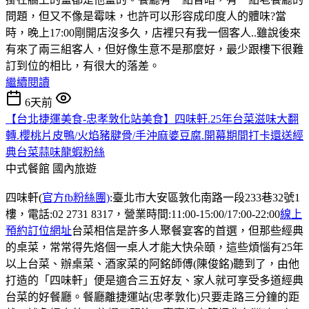
問題，但又不像是霉味，也許可以形容成印度人的體味?當
時，晚上17:00剛開店沒多久，店裡只有我一個客人..雖說後來
有來了兩三組客人，但好像生意不是那麼好，最少跟樓下很難
訂到位的相比，有很大的落差。
繼續閱讀
6天前
【台北捷運美食-忠孝敦化站美食】四味軒.25年台菜滋味大翻
轉.櫻桃片皮鴨/火焰豬腱骨/手沖麻婆豆腐.開幕期間打卡還送經
典台菜蒜味龍蝦粉絲
中式餐館
國內旅遊
四味軒(
官方fb粉絲團)
:臺北市大安區敦化南路一段233巷32號1
樓，電話:02 2731 8317，營業時間:11:00-15:00/17:00-22:00
線上
預約訂位網址
台菜相信是許多人聚餐宴客的首選，但那些經典
的桌菜，常常得先烙個一桌人才能大快朵頤，這些煩惱有25年
以上台菜、辦桌菜、酒家菜的阿銘師傅(陳俊銘)聽到了，由他
打造的「四味軒」便是適合三五好友、家人就可享受多道經典
台菜的好餐廳。餐廳離捷運站(忠孝敦化)只要走路三分鐘的距