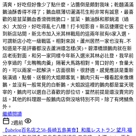
清爽，好吃但好像少了點什麼，沾醬倒是頗對我味；乾麵滿滿
鵝油酥香得不得了；鵝血糕薄切灑滿花生粉非常有誠意，最喜
歡的是韮菜鵝血香滑微微脆口，韮菜、鵝油酥和那鍋湯（過
水）大加分，好吃得亂七八糟！打卡短影音。新店捷運從七張
到新店站間，新北市加入米其林戰局的這兩年就有6家入選，
可謂新店小吃一級戰區。相對來說，蘆州居然一家也沒有..不
知道是不是評審都沒去蘆洲還怎樣(笑)。碧潭橋頭鵝肉就在新
店老街對面，和另一家同樣今年新入選米其林必比登，我早前
分享過的「北鴨鴨肉羹」隔著大馬路相對。胃口好的，食量大
的，可以兩家一起解決。店面很新，很舒適，感覺應該是重新
裝潢過，點餐、送餐的大姐頗客氣。鵝肉只有一種看起來像燻
鵝，並沒有一般常見的白斬鵝，大姐說這裡的鵝肉都是當天現
宰的，鵝肉可以選自己喜歡的部位切，當然前提是還沒賣完的
話。其他的料理跟一般鵝肉店倒沒啥特別不同，除了有烤鯖魚
外。
繼續閱讀
2週前
【tabelog百名店之58-長崎五島美食】和風レストラン 望月.福