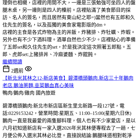
理倒也相櫬，店裡的用間不大，一邊是三張勉強可坐四人的盤
腿木桌，另一邊則是四人的檯前。店裡貼滿了美食節目的採
訪、名人的簽名，而且居然有東山紀之耶=)當然也有五郎和久
住先生的簽名，以及孤獨的美食家電影版的dm。
店裡的主食是各式炸物為主的丼飯，炸豬排、炸牡蠣、炸蝦。
另外也有不少下酒料理。酒單自然也少不少。店裡貼心的準備
了五郎set和久住先生的set，於是我決定這次照著五郎點。五
郎、虎郎set:上豬排丼、冷麻婆麵、炸餛飩。
繼續閱讀
2週前
【新北米其林之12-新店美食】碧潭橋頭鵝肉.新店三十年鵝肉
老店.鵝油蔥麵.韭菜鵝血真心美味
鴨肉/鵝肉/雞肉
國內旅遊
碧潭橋頭鵝肉:新北市新店區新生里北新路一段127號，電
話:0229153242，營業時間:星期五、11:00–15:00(星期六日休)
鵝肉一直是我最愛的兩隻腳料理，個人也有不少家愛店，是以
六月初知道新店有一家入選2026年米其林便專程去了一趟，七
月便公佈入選米其林必比登。直接說結論:鵝腿味道相對乾淨