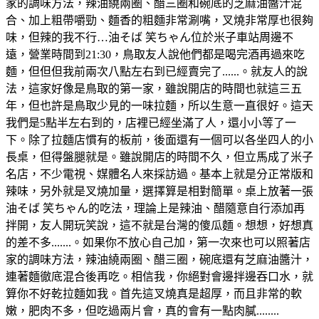
家的調味方法，辣油繞兩圈、醋三圈和碗底的芝麻油醬汁混
合、加上粗帶嚼勁、麵香的粗麵非常涮嘴，叉燒非常厚也很夠
味，但辣的我不行…油そば 笑ちゃん位於米子車站周邊不
遠，營業時間到21:30，鳥取友人說他們都是喝完酒再過來吃
麵，但但但我前兩次八點左右到已經賣完了......。就友人的說
法，這家好像是鳥取的第一家，雖說開店的時間也就這三五
年，但也許是鳥取少見的一味拉麵，所以生意一直很好。這天
我們是5點半左右到的，店裡已經坐滿了人，還小小等了一
下。除了拉麵店慣有的板前，後面還有一個可以各坐四人的小
長桌，但得盤腿就是。雖說開店的時間不久，但立馬成了米子
名店，不少電視、媒體名人來採訪過。基本上就是分正常版和
辣味，另外就是叉燒加量，選擇算是相對簡單。桌上放著一張
油そば 笑ちゃん的吃法，理論上是辣油、醋隨意自行添加再
拌開，友人開玩笑說，這不就是台灣的傻瓜麵。想想，好想真
的差不多.......。如果你不放心自己加，第一次來也可以照著店
家的調味方法，辣油繞兩圈、醋三圈，碗底還有芝麻油醬汁，
連著麵徹底混合後再吃。相信我，你絕對會邊拌邊吞口水，就
算你不好乾拉麵如我。首先這叉燒真是超厚，而且非常的軟
嫩，肥肉不多，但吃過兩片會，真的會有一點肉膩........