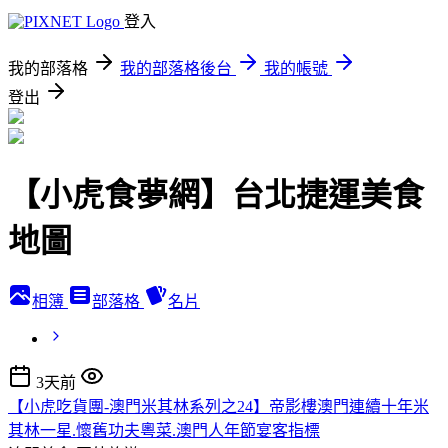
登入
我的部落格
我的部落格後台
我的帳號
登出
【小虎食夢網】台北捷運美食
地圖
相簿
部落格
名片
3天前
【小虎吃貨團-澳門米其林系列之24】帝影樓澳門連續十年米
其林一星.懷舊功夫粵菜.澳門人年節宴客指標