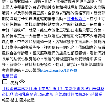
離，魷魚螺肉蒜、 龍蝦三明治、蜜棗煨肉等經典台灣味，加
上國人中餐最愛的台式櫻桃片皮鴨和視味覺創意滿滿的火焰豬
腱骨，以及手沖麻婆豆腐，全都能以輕鬆的價格享用，新開幕
期間還有打卡免費送龍蝦的優惠活動。
打卡短影片
。在寸土寸
金的信義區，要找到離捷運站周邊大空間的餐廳真不是易事，
幸好「四味軒」就是，離忠孝敦化三號出口走路只要三分鐘，
對於長輩真是一大福音。是以還在試營運期間就有不少老饕聞
風而來，中午才12點剛過一刻，店裡就幾乎坐無虛席。餐廳內
比想像中來的寬敝許多，裡面還有一個包廂。帶點潮意的時尚
風適合各年齡層，當天服務我們的店員也都很親切，看他們對
長輩的點餐也很有耐心。餐廳的料理選擇遠比我想像中多得
多，就連茶、飲料都有好幾頁，翻到手軟(笑)。詳細菜單請參
考官網連結。2026菜單
https://reurl.cc/1l4W49
繼續閱讀
6天前
【韓國米其林之11-釜山美食】釜山灶房 新平總店.釜山米其林
必比登.濃郁乳白豬肉湯飯.血腸.泡菜.咖啡無限續.24小時營業
韓國-釜山
國外旅遊