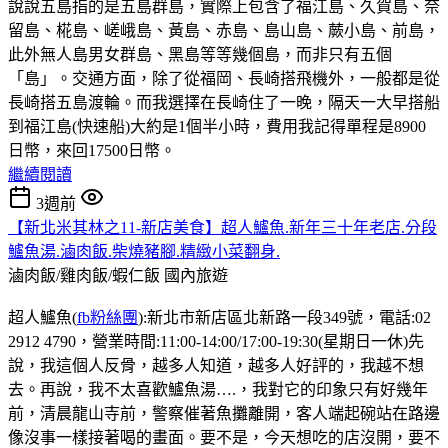
說說五島指的是五島群島，實際上包含了福江島、久賀島、奈
留島、椛島、嵯峨島、黃島、赤島、島山島、蕨小島、前島，
此外無人島男女群島、黑島等等幾個島，而非只有五個
「島」。交通方面，除了從福岡、長崎搭飛機外，一般都是從
長崎搭五島渡輪。而我選擇在長崎住了一晚，隔天一大早搭船
到福江島(快速船)大約是1個半小時，費用我記得單程是8900
日幣，來回17500日幣。
繼續閱讀
3週前
【新北米其林之11-新店美食】超人鱸魚.新年三十年老店.分段
鱸魚湯.滷肉飯.柴燒豬腳.精緻小菜翻身.
滷肉飯/雞肉飯/蝦仁飯
國內旅遊
超人鱸魚(
fb粉絲團
):新北市新店區北新路一段349號，電話:02
2912 4790，營業時間:11:00-14:00/17:00-19:30(星期日一休)先
說，我這個人反骨，越多人知道，越多人好評的，我越不想
去。再說，我不太喜歡鱸魚湯….，我對它的印象只有好幾年
前，清晨龍山寺前，警察催著魚攤離開，客人端起碗站在路邊
像沒事一樣接著喝的畫面。要不是，今天想吃的店沒開，要不