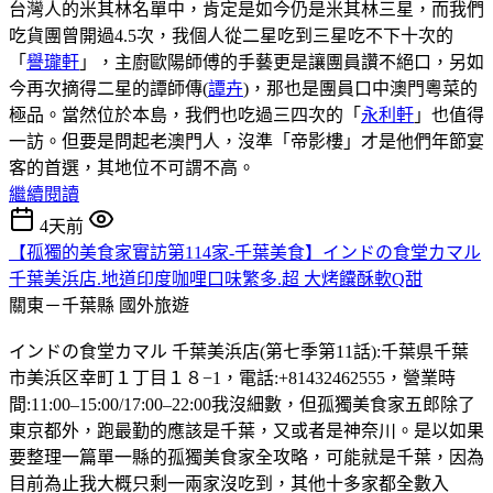
台灣人的米其林名單中，肯定是如今仍是米其林三星，而我們
吃貨團曾開過4.5次，我個人從二星吃到三星吃不下十次的
「
譽瓏軒
」，主廚歐陽師傅的手藝更是讓團員讚不絕口，另如
今再次摘得二星的譚師傳(
譚卉
)，那也是團員口中澳門粵菜的
極品。當然位於本島，我們也吃過三四次的「
永利軒
」也值得
一訪。但要是問起老澳門人，沒準「帝影樓」才是他們年節宴
客的首選，其地位不可謂不高。
繼續閱讀
4天前
【孤獨的美食家實訪第114家-千葉美食】インドの食堂カマル
千葉美浜店.地道印度咖哩口味繁多.超 大烤饢酥軟Q甜
關東－千葉縣
國外旅遊
インドの食堂カマル 千葉美浜店(第七季第11話):千葉県千葉
市美浜区幸町１丁目１８−1，電話:+81432462555，營業時
間:11:00–15:00/17:00–22:00我沒細數，但孤獨美食家五郎除了
東京都外，跑最勤的應該是千葉，又或者是神奈川。是以如果
要整理一篇單一縣的孤獨美食家全攻略，可能就是千葉，因為
目前為止我大概只剩一兩家沒吃到，其他十多家都全數入