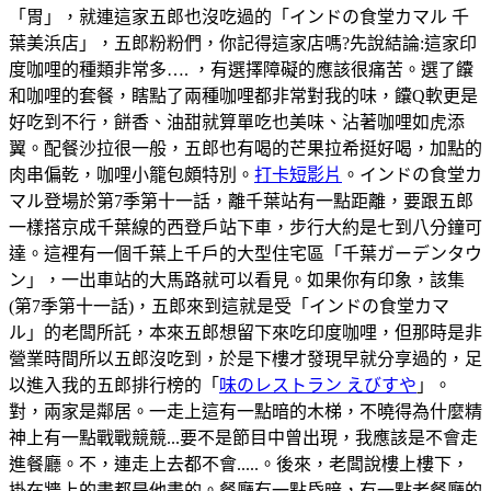
「胃」，就連這家五郎也沒吃過的「インドの食堂カマル 千
葉美浜店」，五郎粉粉們，你記得這家店嗎?先說結論:這家印
度咖哩的種類非常多…. ，有選擇障礙的應該很痛苦。選了饢
和咖哩的套餐，瞎點了兩種咖哩都非常對我的味，饢Q軟更是
好吃到不行，餅香、油甜就算單吃也美味、沾著咖哩如虎添
翼。配餐沙拉很一般，五郎也有喝的芒果拉希挺好喝，加點的
肉串偏乾，咖哩小籠包頗特別。
打卡短影片
。インドの食堂カ
マル登場於第7季第十一話，離千葉站有一點距離，要跟五郎
一樣搭京成千葉線的西登戶站下車，步行大約是七到八分鐘可
達。這裡有一個千葉上千戶的大型住宅區「千葉ガーデンタウ
ン」，一出車站的大馬路就可以看見。如果你有印象，該集
(第7季第十一話)，五郎來到這就是受「インドの食堂カマ
ル」的老闆所託，本來五郎想留下來吃印度咖哩，但那時是非
營業時間所以五郎沒吃到，於是下樓才發現早就分享過的，足
以進入我的五郎排行榜的「
味のレストラン えびすや
」。
對，兩家是鄰居。一走上這有一點暗的木梯，不曉得為什麼精
神上有一點戰戰競競...要不是節目中曾出現，我應該是不會走
進餐廳。不，連走上去都不會.....。後來，老闆說樓上樓下，
掛在牆上的畫都是他畫的。餐廳有一點昏暗，有一點老餐廳的