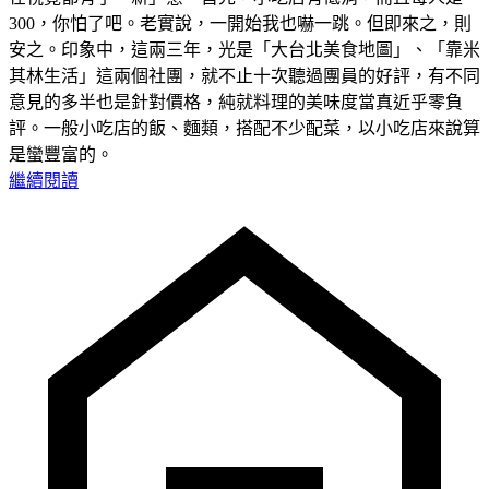
300，你怕了吧。老實說，一開始我也嚇一跳。但即來之，則
安之。印象中，這兩三年，光是「大台北美食地圖」、「靠米
其林生活」這兩個社團，就不止十次聽過團員的好評，有不同
意見的多半也是針對價格，純就料理的美味度當真近乎零負
評。一般小吃店的飯、麵類，搭配不少配菜，以小吃店來說算
是蠻豐富的。
繼續閱讀