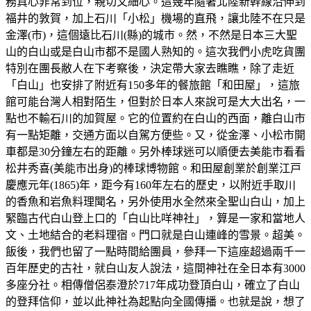
務真心非常到位，親切又細心。這幾年隨著北陸新幹線沿伸到
福井的敦賀，加上石川「小松」機場的直飛，讓北陸不在只是
金澤(市)，這個遠比石川(縣)的城市。然，不然是日本三大聖
山的白山或是白山市都不是國人熟知的。這次我們小虎吃貨團
特別在團長敝人在下考察後，決定帶大家去瞧瞧，除了走近
「白山」也安排了附近有150多年的餐旅館「和田屋」，這旅
館可能台灣人相對陌生，但對於日本人來說可是大大出名，一
點也不輸石川的加賀屋。它的位置約在白山的西面，離白山市
有一點矩離，交通方面以自駕方便些。又，從金澤、小松市開
車都是30分鐘左右的距離。另外棒球迷可以順便去美能市看看
松井秀喜(美能市出身)的棒球博物館。和田屋創業於創業江戸
慶應元年(1865)年，距今有160年左右的歷史，以附近手取川
的香魚和岩魚料理聞名，另外使用水全然來全聖山白山，加上
緊臨古代白山登上口的「白山比咩神社」，算是一家和當地人
文、土地結合的老料理宿。門口就是白山連峰的雪景。超美。
飯後，我們也留了一點時間給團員，參拜一下這座超過兩千一
百年歷史的古社，就白山友人說法，這間神社在全日本有3000
多座分社。相傳僧侶泰澄於717年成功登頂白山，確立了白山
的登拜信仰，並以此神社為起點向全國傳播。也就是說，想了