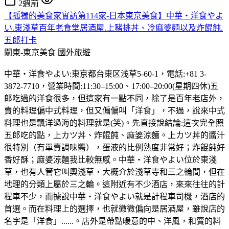
2週前
【孤獨的美食家實訪第114家-日本東京美食】中華・洋食やよ
い.東淺草百年老食堂居酒屋.上豬排丼、冷麻婆麵以及炸餛飩.
五郎打卡
關東-東京美食
國外旅遊
中華・洋食やよい:東京都台東区浅草5-60-1，電話:+81 3-
3872-7710，營業時間:11:30–15:00、17:00–20:00(星期四休)五
郎吃過的洋食很多，但這家有一點不同，除了是百年老店外，
賣的料理偏中式料理，但又偏偏叫「洋食」，不過，說來中式
料理也是飄洋過海的料理就是(笑)。先直接說結論:這次完全照
五郎吃的點，上カツ丼、炸餛飩、麻婆涼麵。上カツ丼的醬汁
很特別（有單賣調味醬），蛋液的比例熟度非常好；炸餛飩好
香好酥；麻婆涼麵我比較無感。中華・洋食やよい位於東淺
草，也有人管它叫奧淺草，大概介於淺草寺和三之輪間，但在
地理的分類上屬於三之輪。這附近有不少酒店，來來往往的計
程車不少，而據說中華・洋食やよい就是計程車司機，酒店的
首選。而在料理上的選擇，也就微微偏向是居酒屋，雖說店的
名字是「洋食」......。店外是帶點暖意的中、洋風，和賣的料