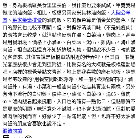
飯，身為板橋區美食里里長伯，說什麼也要來試試，畢竟我是
徹底的滷肉飯。相比，板橋另兩家米其林滷肉飯、
大碗公羊
肉
、
葉家藥燉排骨
的滷肉飯、它的顏色算是偏金黃的醬色，黏
口的膠質也比較不明顯。但，對偏好清淡口味（不是純瘦肉）
的應該會比較愛，就這點也反應在湯、白菜滷，雞肉上，甚至
是用餐環境。價格上小滷40、白菜49、湯65、雞肉65。海山滷
肉飯，坦白說我還真不知道這號人物，但據說不少日、韓的觀
光客會來...其位置說是板橋車站附近的巷弄裡，但其實一般觀
光客應該很少會走到這附近，比較有名的大概就是板橋運動場
吧。店裡的視覺帶點文青潮，地上是我喜歡的磨石地板，猜想
是老宅改建的?用餐空間乾乾淨淨，和一般小吃略顯不同。滷
肉飯外，有湯、小菜和一般滷肉飯小吃店其實沒有兩樣，另外
有時下流行的白切雞。價格上小滷40、白菜49、湯65、雞肉
65。滷肉飯看起來挺肥，入口也的確有一點化口，但黏膠質不
是那麼的明顯，味道意外不鹹膩，也不會太過油膩，但對於愛
滷肉飯的我而言，好像少了一點滿足感。但，也許不好太油滷
肉飯的朋友會喜歡也說不定。
繼續閱讀