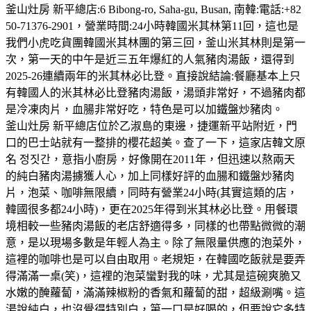
釜山灶房 新平總店:6 Bibong-ro, Saha-gu, Busan, 南韓:電話:+82
50-71376-2901，營業時間:24小時韓國米其林第11回，這也是
我們小虎吃貨團韓國米其林團的第三回，釜山米其林則是第一
次，第一天的中午是近三五年爆紅的人氣豬肉湯飯，還得到
2025-26連續兩年的米其林必比登。直接說結論:餐廳基本上只
有韓國人的米其林必比登豬肉湯飯，湯頭非常好，不過豬肉都
是冷凍肉片，血腸非常好吃，特色是可以加鐵盤炒豬肉。
釜山灶房 新平總店位於乙淑島的東邊，捷運新平站附近，門
口的巴士站就有一整排的櫻花超美。查了一下，這家店韓文原
名 정짓간，意指小廚房，好像開在2011年，但迅速以熬兩天
的純白豬肉湯擄獲人心，加上同樣好評的血腸和鐵盤炒豬肉
片，泡菜、咖啡無限續，同時有營業24小時(其實這類的店，
韓國很多都24小時)，更在2025年得到米其林必比登。用餐環
境相較一些豬肉湯飯的老店舒適得多，同樣的也帶點微微的潮
意，是以現場多數是年輕人為主。除了無限量供應的泡菜外，
這裡的咖啡也是可以自由取用。老規矩，在韓國吃飯就是要弄
得滿滿一桌(笑)，這裡的泡菜蠻對我的味，尤其是這碗爽脆又
水嫩的醃蘿蔔，滿滿辣椒粉的香氣和蘿蔔的甜，超級涮嘴。這
湯說純白，也沒覺得特別白，第一口是好喝的，但要說它多特