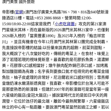
澳門美食
國外旅遊
帝影樓(
官網
):澳門氹仔廣東大馬路786、798、816及840號新濠
鋒酒店11樓，電話:+853 2886 8868，營業時間:12:00-
15:00/18:00-22:00這家是我們「
小虎吃貨團
」攻克的第21家澳
門星級米其林，而在最新版的2026澳門米其林21家中，也僅剩
2026新入榜的「當奧豐素1890」及2025年入榜的「鮨吉祥宮
川」，並且有機會在今年12月澳門米其林第12團完成全制霸。
先直接說帝影樓的結論:以份量來說真的超飽，前菜到甜點，
我大概說了七八次蠻好吃的，傳統的粵菜上，在食材、味覺上
添了若隱若現的視味覺新意。最喜歡的是花膠拆魚𡙡，湯濃鮮
美，花膠厚Q口感相當好；燉牛脥肉配炸鍋巴添口感，加烤鳳
梨加酸甜頗為有趣；名字長到要換口氣才唸得完的老粵菜金錢
魚肚，柚子皮處理的非常好，尼泊爾岩米口感好特別；雪燕椰
皇燉奶凍水嫩清新透爽甜，我喜歡。帝影樓位於台灣人可能不
是那麼熟悉的新濠鋒，但建於2007年的新濠鋒可是當年第一座
六星級的飯店(皇冠大飯店)，據說當時代言的是如日中天的周
潤發。它位於氹仔的最北端，離如今最熱鬧繁華，六星級飯店
林立的中心有一點距離。要說澳門粵菜當然如過江之鯽，若以