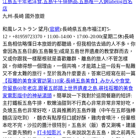
江島五十年老洋食.五島牛牛排絕品.五島唯一入選tabelog百名
店
九州-長崎
國外旅遊
和風レストラン 望月(
官網
):長崎県五島市福江町5-
12，+81959723370，11:00–14:00、17:00–20:00(星期二休)長崎
五島相信略懂日本旅遊的都聽過，但我相信去過的人不多。你
會因為五島日劇(五島醫生)或是五島世界遺產的教堂群而去，
又或你跟我一樣壓根就是喜歡離群、離島的旅人?不管怎樣
說，你總得想一個理由，一個共鳴，才能踏上這一段有一點難
又不會太難的旅行。至於我為什麼要去，答案已經寫在前一篇
【孤獨的美食家實訪第110家-長崎五島美食】みかんや食堂.
奈留島60年老店.跟著五郎踏上世界遺產之島.尋找孤獨的美食
家電影版中的神祕湯頭
。簡單說一下我對於這間餐廳的短評:
主打鐵板五島牛排，軟嫩油甜到不行真心非常非常非常好吃，
灸燒五島也非常好吃，店員推薦的五島炸雞（中午在五郎強棒
麵店沒吃到），麵衣有點厚但口感好酥，雞肉會噴汁，份量根
本吃不完，沙拉的醬汁很特別，五島米（飯）香又涮嘴。建議
一定要先預約。
打卡短影片
。先來說說怎去五島，說之前再先