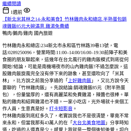
繼續閱讀
1週前
【新北米其林之14-永和美食】竹林雞肉永和總店.半熟蛋包銷
魂雞飯85元大碗滿意.雞湯免費續
鴨肉/鵝肉/雞肉
國內旅遊
竹林雞肉永和總店:234新北市永和區竹林路39巷13號，電
話:0289250096，營業時間:11:00–14:00/16:00–19:30前陣子和美
食圈的朋友聊起來，這幾年在台北風行的雞肉飯模式到底從何
開始?結論，可能是南機場夜市的山內雞肉飯?不過怎麼說，這
股雞肉飯旋風完全沒有停下來的跡象，甚至還吹向了「米其
林」，比方說之前我分享過的「
上好雞肉飯
」，又比方說今天
要聊的「竹林雞肉飯」。先說結論:銷魂雞飯85元（附半熟蛋
包），份量蠻厚的，還有高麗菜和免費雞湯，辣醬也很棒。單
點的雞肉和紹興雞湯也不錯。一家小吃店，光外場就十來個工
作人員，生意真是好。
打卡短影音
。
竹林雞肉飯到底紅多久了，老實說我也不是很清楚，畢竟不常
來永和，但當我那有43萬人的在「
大台北美食地圖
」分享時知
道，吃過的人還真是少。感覺上我就是一整個後知後覺。坦白