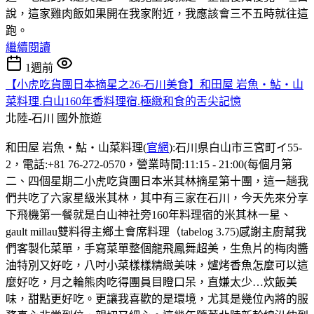
說，這家雞肉飯如果開在我家附近，我應該會三不五時就往這
跑。
繼續閱讀
1週前
【小虎吃貨團日本摘星之26-石川美食】和田屋 岩魚・鮎・山
菜料理.白山160年香料理宿.極緻和食的舌尖記憶
北陸-石川
國外旅遊
和田屋 岩魚・鮎・山菜料理(
官網
):石川県白山市三宮町イ55-
2，電話:+81 76-272-0570，營業時間:11:15 - 21:00(每個月第
二、四個星期二小虎吃貨團日本米其林摘星第十團，這一趟我
們共吃了六家星級米其林，其中有三家在石川，今天先來分享
下飛機第一餐就是白山神社旁160年料理宿的米其林一星、
gault millau雙料得主鄉土會席料理（tabelog 3.75)感謝主廚幫我
們客製化菜單，手寫菜單整個龍飛鳳舞超美，生魚片的梅肉醬
油特別又好吃，八吋小菜樣樣精緻美味，爐烤香魚怎麼可以這
麼好吃，月之輪熊肉吃得團員目瞪口呆，直嫌太少…炊飯美
味，甜點更好吃。更讓我喜歡的是環境，尤其是幾位內將的服