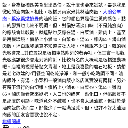
飯，身為板橋區美食里里長伯，說什麼也要來試試，畢竟我是
徹底的滷肉飯。相比，板橋另兩家米其林滷肉飯、
大碗公羊
肉
、
葉家藥燉排骨
的滷肉飯、它的顏色算是偏金黃的醬色，黏
口的膠質也比較不明顯。但，對偏好清淡口味（不是純瘦肉）
的應該會比較愛，就這點也反應在湯、白菜滷，雞肉上，甚至
是用餐環境。價格上小滷40、白菜49、湯65、雞肉65。海山滷
肉飯，坦白說我還真不知道這號人物，但據說不少日、韓的觀
光客會來...其位置說是板橋車站附近的巷弄裡，但其實一般觀
光客應該很少會走到這附近，比較有名的大概就是板橋運動場
吧。店裡的視覺帶點文青潮，地上是我喜歡的磨石地板，猜想
是老宅改建的?用餐空間乾乾淨淨，和一般小吃略顯不同。滷
肉飯外，有湯、小菜和一般滷肉飯小吃店其實沒有兩樣，另外
有時下流行的白切雞。價格上小滷40、白菜49、湯65、雞肉
65。滷肉飯看起來挺肥，入口也的確有一點化口，但黏膠質不
是那麼的明顯，味道意外不鹹膩，也不會太過油膩，但對於愛
滷肉飯的我而言，好像少了一點滿足感。但，也許不好太油滷
肉飯的朋友會喜歡也說不定。
繼續閱讀