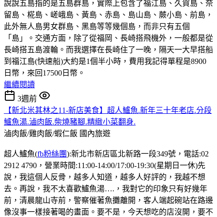
說說五島指的是五島群島，實際上包含了福江島、久賀島、奈
留島、椛島、嵯峨島、黃島、赤島、島山島、蕨小島、前島，
此外無人島男女群島、黑島等等幾個島，而非只有五個
「島」。交通方面，除了從福岡、長崎搭飛機外，一般都是從
長崎搭五島渡輪。而我選擇在長崎住了一晚，隔天一大早搭船
到福江島(快速船)大約是1個半小時，費用我記得單程是8900
日幣，來回17500日幣。
繼續閱讀
3週前
【新北米其林之11-新店美食】超人鱸魚.新年三十年老店.分段
鱸魚湯.滷肉飯.柴燒豬腳.精緻小菜翻身.
滷肉飯/雞肉飯/蝦仁飯
國內旅遊
超人鱸魚(
fb粉絲團
):新北市新店區北新路一段349號，電話:02
2912 4790，營業時間:11:00-14:00/17:00-19:30(星期日一休)先
說，我這個人反骨，越多人知道，越多人好評的，我越不想
去。再說，我不太喜歡鱸魚湯….，我對它的印象只有好幾年
前，清晨龍山寺前，警察催著魚攤離開，客人端起碗站在路邊
像沒事一樣接著喝的畫面。要不是，今天想吃的店沒開，要不