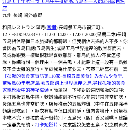
江島五十年老洋食.五島牛牛排絕品.五島唯一入選tabelog百名
店
九州-長崎
國外旅遊
和風レストラン 望月(
官網
):長崎県五島市福江町5-
12，+81959723370，11:00–14:00、17:00–20:00(星期二休)長崎
五島相信略懂日本旅遊的都聽過，但我相信去過的人不多。你
會因為五島日劇(五島醫生)或是五島世界遺產的教堂群而去，
又或你跟我一樣壓根就是喜歡離群、離島的旅人?不管怎樣
說，你總得想一個理由，一個共鳴，才能踏上這一段有一點難
又不會太難的旅行。至於我為什麼要去，答案已經寫在前一篇
【孤獨的美食家實訪第110家-長崎五島美食】みかんや食堂.
奈留島60年老店.跟著五郎踏上世界遺產之島.尋找孤獨的美食
家電影版中的神祕湯頭
。簡單說一下我對於這間餐廳的短評:
主打鐵板五島牛排，軟嫩油甜到不行真心非常非常非常好吃，
灸燒五島也非常好吃，店員推薦的五島炸雞（中午在五郎強棒
麵店沒吃到），麵衣有點厚但口感好酥，雞肉會噴汁，份量根
本吃不完，沙拉的醬汁很特別，五島米（飯）香又涮嘴。建議
一定要先預約。
打卡短影片
。先來說說怎去五島，說之前再先