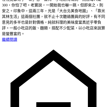
300，你怕了吧。老實說，一開始我也嚇一跳。但即來之，則
安之。印象中，這兩三年，光是「大台北美食地圖」、「靠米
其林生活」這兩個社團，就不止十次聽過團員的好評，有不同
意見的多半也是針對價格，純就料理的美味度當真近乎零負
評。一般小吃店的飯、麵類，搭配不少配菜，以小吃店來說算
是蠻豐富的。
繼續閱讀