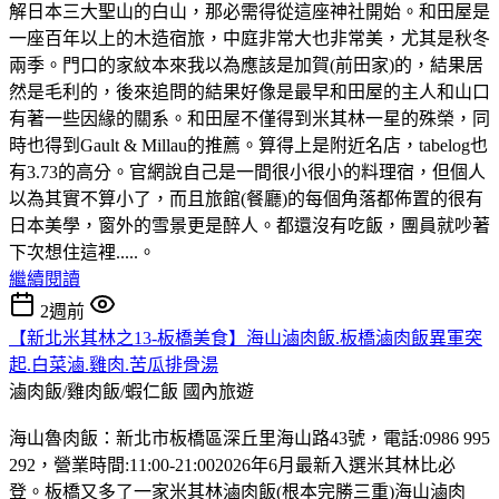
解日本三大聖山的白山，那必需得從這座神社開始。和田屋是
一座百年以上的木造宿旅，中庭非常大也非常美，尤其是秋冬
兩季。門口的家紋本來我以為應該是加賀(前田家)的，結果居
然是毛利的，後來追問的結果好像是最早和田屋的主人和山口
有著一些因緣的關系。和田屋不僅得到米其林一星的殊榮，同
時也得到Gault & Millau的推薦。算得上是附近名店，tabelog也
有3.73的高分。官網說自己是一間很小很小的料理宿，但個人
以為其實不算小了，而且旅館(餐廳)的每個角落都佈置的很有
日本美學，窗外的雪景更是醉人。都還沒有吃飯，團員就吵著
下次想住這裡.....。
繼續閱讀
2週前
【新北米其林之13-板橋美食】海山滷肉飯.板橋滷肉飯異軍突
起.白菜滷.雞肉.苦瓜排骨湯
滷肉飯/雞肉飯/蝦仁飯
國內旅遊
海山魯肉飯：新北市板橋區深丘里海山路43號，電話:0986 995
292，營業時間:11:00-21:002026年6月最新入選米其林比必
登。板橋又多了一家米其林滷肉飯(根本完勝三重)海山滷肉