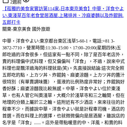
2週前
【孤獨的美食家實訪第114家-日本東京美食】中華・洋食やよ
い.東淺草百年老食堂居酒屋.上豬排丼、冷麻婆麵以及炸餛飩.
五郎打卡
關東-東京美食
國外旅遊
中華・洋食やよい:東京都台東区浅草5-60-1，電話:+81 3-
3872-7710，營業時間:11:30–15:00、17:00–20:00(星期四休)五
郎吃過的洋食很多，但這家有一點不同，除了是百年老店外，
賣的料理偏中式料理，但又偏偏叫「洋食」，不過，說來中式
料理也是飄洋過海的料理就是(笑)。先直接說結論:這次完全照
五郎吃的點，上カツ丼、炸餛飩、麻婆涼麵。上カツ丼的醬汁
很特別（有單賣調味醬），蛋液的比例熟度非常好；炸餛飩好
香好酥；麻婆涼麵我比較無感。中華・洋食やよい位於東淺
草，也有人管它叫奧淺草，大概介於淺草寺和三之輪間，但在
地理的分類上屬於三之輪。這附近有不少酒店，來來往往的計
程車不少，而據說中華・洋食やよい就是計程車司機，酒店的
首選。而在料理上的選擇，也就微微偏向是居酒屋，雖說店的
名字是「洋食」......。店外是帶點暖意的中、洋風，和賣的料