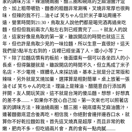
家的調味方法，辣油繞兩圈、醋三圈和碗底的芝麻油醬汁混
合、加上粗帶嚼勁、麵香的粗麵非常涮嘴，叉燒非常厚也很夠
味，但辣的我不行…油そば 笑ちゃん位於米子車站周邊不
遠，營業時間到21:30，鳥取友人說他們都是喝完酒再過來吃
麵，但但但我前兩次八點左右到已經賣完了......。就友人的說
法，這家好像是鳥取的第一家，雖說開店的時間也就這三五
年，但也許是鳥取少見的一味拉麵，所以生意一直很好。這天
我們是5點半左右到的，店裡已經坐滿了人，還小小等了一
下。除了拉麵店慣有的板前，後面還有一個可以各坐四人的小
長桌，但得盤腿就是。雖說開店的時間不久，但立馬成了米子
名店，不少電視、媒體名人來採訪過。基本上就是分正常版和
辣味，另外就是叉燒加量，選擇算是相對簡單。桌上放著一張
油そば 笑ちゃん的吃法，理論上是辣油、醋隨意自行添加再
拌開，友人開玩笑說，這不就是台灣的傻瓜麵。想想，好想真
的差不多.......。如果你不放心自己加，第一次來也可以照著店
家的調味方法，辣油繞兩圈、醋三圈，碗底還有芝麻油醬汁，
連著麵徹底混合後再吃。相信我，你絕對會邊拌邊吞口水，就
算你不好乾拉麵如我。首先這叉燒真是超厚，而且非常的軟
嫩，肥肉不多，但吃過兩片會，真的會有一點肉膩........