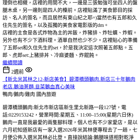
理倒也相櫬，店裡的用間不大，一邊是三張勉強可坐四人的盤
腿木桌，另一邊則是四人的檯前。店裡貼滿了美食節目的採
訪、名人的簽名，而且居然有東山紀之耶=)當然也有五郎和久
住先生的簽名，以及孤獨的美食家電影版的dm。
店裡的主食是各式炸物為主的丼飯，炸豬排、炸牡蠣、炸蝦。
另外也有不少下酒料理。酒單自然也少不少。店裡貼心的準備
了五郎set和久住先生的set，於是我決定這次照著五郎點。五
郎、虎郎set:上豬排丼、冷麻婆麵、炸餛飩。
繼續閱讀
2週前
【新北米其林之12-新店美食】碧潭橋頭鵝肉.新店三十年鵝肉
老店.鵝油蔥麵.韭菜鵝血真心美味
鴨肉/鵝肉/雞肉
國內旅遊
碧潭橋頭鵝肉:新北市新店區新生里北新路一段127號，電
話:0229153242，營業時間:星期五、11:00–15:00(星期六日休)
鵝肉一直是我最愛的兩隻腳料理，個人也有不少家愛店，是以
六月初知道新店有一家入選2026年米其林便專程去了一趟，七
月便公佈入選米其林必比登。直接說結論:鵝腿味道相對乾淨