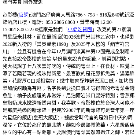
澳門美食
國外旅遊
帝影樓(
官網
):澳門氹仔廣東大馬路786、798、816及840號新濠
鋒酒店11樓，電話:+853 2886 8868，營業時間:12:00-
15:00/18:00-22:00這家是我們「
小虎吃貨團
」攻克的第21家澳
門星級米其林，而在最新版的2026澳門米其林21家中，也僅剩
2026新入榜的「當奧豐素1890」及2025年入榜的「鮨吉祥宮
川」，並且有機會在今年12月澳門米其林第12團完成全制霸。
先直接說帝影樓的結論:以份量來說真的超飽，前菜到甜點，
我大概說了七八次蠻好吃的，傳統的粵菜上，在食材、味覺上
添了若隱若現的視味覺新意。最喜歡的是花膠拆魚𡙡，湯濃鮮
美，花膠厚Q口感相當好；燉牛脥肉配炸鍋巴添口感，加烤鳳
梨加酸甜頗為有趣；名字長到要換口氣才唸得完的老粵菜金錢
魚肚，柚子皮處理的非常好，尼泊爾岩米口感好特別；雪燕椰
皇燉奶凍水嫩清新透爽甜，我喜歡。帝影樓位於台灣人可能不
是那麼熟悉的新濠鋒，但建於2007年的新濠鋒可是當年第一座
六星級的飯店(皇冠大飯店)，據說當時代言的是如日中天的周
潤發。它位於氹仔的最北端，離如今最熱鬧繁華，六星級飯店
林立的中心有一點距離。要說澳門粵菜當然如過江之鯽，若以