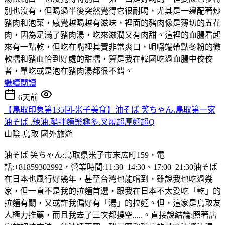
別也沒有，但喝過半後突然覺得它很耐喝，尤其是一邊配著炒
豬肉和泡菜，感覺越喝越有滋味，裡面的豬肉像是薄切的五花
肉，因為足滿了豬肉湯，吃來滋潤又有肉甜。這裡的血腸看起
來有一點乾，但吃在嘴裡其實非常爽口，咀嚼端帶點冬粉的微
軟糯和豬血恰到好處的甜糯，算是我在韓國吃過血腸中佼佼
者，單吃或是泡在豬肉湯都很不錯。
繼續閱讀
6天前
【鳥取印象第135回-米子美食】油そば 笑ちゃん.鳥取第一家
油そば .辣油.醋拌麵樂趣多.叉燒超厚麵超Q
山陰-鳥取
國外旅遊
油そば 笑ちゃん:鳥取県米子市末広町159，電
話:+81859302992，營業時間:11:30–14:30、17:00–21:30油そば
在日本也風行好幾年，甚至台灣也能嚐到，雖說我也吃過幾
家，但一直不是我的拉麵首選，跟我在日本不太愛吃「乾」的
拉麵有關，又或許我偏好有「湯」的拉麵。但，這家是鳥取友
人極力推薦，而且我去了三次都撲空.....。直接說結論:照著店