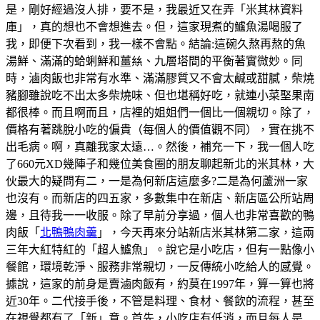
是，剛好經過沒人排，要不是，我最近又在弄「米其林資料
庫」，真的想也不會想進去。但，這家現煮的鱸魚湯喝服了
我，即便下次看到，我一樣不會點。結論:這碗久熬再熬的魚
湯鮮、滿滿的蛤蜊鮮和薑𢇃、九層塔間的平衡著實微妙。同
時，滷肉飯也非常有水準、滿滿膠質又不會太鹹或甜膩，柴燒
豬腳雖說吃不出太多柴燒味、但也堪稱好吃，就連小菜埾果南
都很棒。而且啊而且，店裡的姐姐們一個比一個親切。除了，
價格有著跳脫小吃的偏貴（每個人的價值觀不同），實在挑不
出毛病。啊，真離我家太遠…。然後，補充一下，我一個人吃
了660元XD幾陣子和幾位美食圈的朋友聊起新北的米其林，大
伙最大的疑問有二，一是為何新店這麼多?二是為何蘆洲一家
也沒有。而新店的四五家，多數集中在新店、新店區公所站周
邊，且待我一一收服。除了早前分享過，個人也非常喜歡的鴨
肉飯「
北鴨鴨肉羹
」，今天再來分站新店米其林第二家，這兩
三年大紅特紅的「超人鱸魚」。說它是小吃店，但有一點像小
餐館，環境乾淨、服務非常親切，一反傳統小吃給人的感覺。
據說，這家的前身是賣滷肉飯有，約莫在1997年，算一算也將
近30年。二代接手後，不管是料理、食材、餐飲的流程，甚至
在視覺都有了「新」意。首先，小吃店有低消，而且每人是