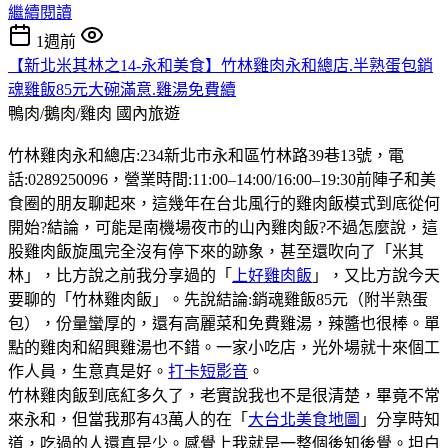
繼續閱讀
1週前
【新北米其林之14-永和美食】竹林雞肉永和總店.半熟蛋包銷
魂雞飯85元大碗滿意.雞湯免費續
鴨肉/鵝肉/雞肉
國內旅遊
竹林雞肉永和總店:234新北市永和區竹林路39巷13號，電
話:0289250096，營業時間:11:00–14:00/16:00–19:30前陣子和美
食圈的朋友聊起來，這幾年在台北風行的雞肉飯模式到底從何
開始?結論，可能是南機場夜市的山內雞肉飯?不過怎麼說，這
股雞肉飯旋風完全沒有停下來的跡象，甚至還吹向了「米其
林」，比方說之前我分享過的「
上好雞肉飯
」，又比方說今天
要聊的「竹林雞肉飯」。先說結論:銷魂雞飯85元（附半熟蛋
包），份量蠻厚的，還有高麗菜和免費雞湯，辣醬也很棒。單
點的雞肉和紹興雞湯也不錯。一家小吃店，光外場就十來個工
作人員，生意真是好。
打卡短影音
。
竹林雞肉飯到底紅多久了，老實說我也不是很清楚，畢竟不常
來永和，但當我那有43萬人的在「
大台北美食地圖
」分享時知
道，吃過的人還真是少。感覺上我就是一整個後知後覺。坦白