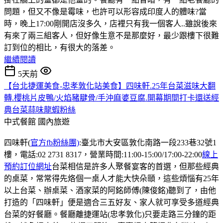
問題，但又不像是霉味，也許可以形容成印度人的體味?當
時，晚上17:00剛開店沒多久，店裡只有我一個客人..雖說後來
有來了兩三組客人，但好像生意不是那麼好，最少跟樓下很難
訂到位的相比，有很大的落差。
繼續閱讀
5天前
【台北捷運美食-忠孝敦化站美食】四味軒.25年台菜滋味大翻
轉.櫻桃片皮鴨/火焰豬腱骨/手沖麻婆豆腐.開幕期間打卡還送經
典台菜蒜味龍蝦粉絲
中式餐館
國內旅遊
四味軒(
官方fb粉絲團)
:臺北市大安區敦化南路一段233巷32號1
樓，電話:02 2731 8317，營業時間:11:00-15:00/17:00-22:00
線上
預約訂位網址
台菜相信是許多人聚餐宴客的首選，但那些經典
的桌菜，常常得先烙個一桌人才能大快朵頤，這些煩惱有25年
以上台菜、辦桌菜、酒家菜的阿銘師傅(陳俊銘)聽到了，由他
打造的「四味軒」便是適合三五好友、家人就可享受多道經典
台菜的好餐廳。餐廳離捷運站(忠孝敦化)只要走路三分鐘的距