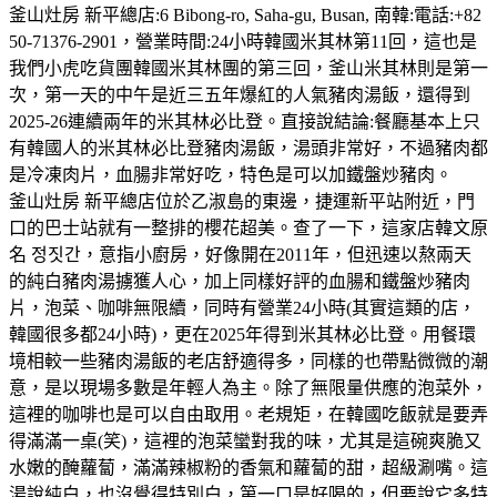
釜山灶房 新平總店:6 Bibong-ro, Saha-gu, Busan, 南韓:電話:+82
50-71376-2901，營業時間:24小時韓國米其林第11回，這也是
我們小虎吃貨團韓國米其林團的第三回，釜山米其林則是第一
次，第一天的中午是近三五年爆紅的人氣豬肉湯飯，還得到
2025-26連續兩年的米其林必比登。直接說結論:餐廳基本上只
有韓國人的米其林必比登豬肉湯飯，湯頭非常好，不過豬肉都
是冷凍肉片，血腸非常好吃，特色是可以加鐵盤炒豬肉。
釜山灶房 新平總店位於乙淑島的東邊，捷運新平站附近，門
口的巴士站就有一整排的櫻花超美。查了一下，這家店韓文原
名 정짓간，意指小廚房，好像開在2011年，但迅速以熬兩天
的純白豬肉湯擄獲人心，加上同樣好評的血腸和鐵盤炒豬肉
片，泡菜、咖啡無限續，同時有營業24小時(其實這類的店，
韓國很多都24小時)，更在2025年得到米其林必比登。用餐環
境相較一些豬肉湯飯的老店舒適得多，同樣的也帶點微微的潮
意，是以現場多數是年輕人為主。除了無限量供應的泡菜外，
這裡的咖啡也是可以自由取用。老規矩，在韓國吃飯就是要弄
得滿滿一桌(笑)，這裡的泡菜蠻對我的味，尤其是這碗爽脆又
水嫩的醃蘿蔔，滿滿辣椒粉的香氣和蘿蔔的甜，超級涮嘴。這
湯說純白，也沒覺得特別白，第一口是好喝的，但要說它多特