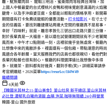
離，魷魚螺肉蒜、 龍蝦三明治、蜜棗煨肉等經典台灣味，加
上國人中餐最愛的台式櫻桃片皮鴨和視味覺創意滿滿的火焰豬
腱骨，以及手沖麻婆豆腐，全都能以輕鬆的價格享用，新開幕
期間還有打卡免費送龍蝦的優惠活動。
打卡短影片
。在寸土寸
金的信義區，要找到離捷運站周邊大空間的餐廳真不是易事，
幸好「四味軒」就是，離忠孝敦化三號出口走路只要三分鐘，
對於長輩真是一大福音。是以還在試營運期間就有不少老饕聞
風而來，中午才12點剛過一刻，店裡就幾乎坐無虛席。餐廳內
比想像中來的寬敝許多，裡面還有一個包廂。帶點潮意的時尚
風適合各年齡層，當天服務我們的店員也都很親切，看他們對
長輩的點餐也很有耐心。餐廳的料理選擇遠比我想像中多得
多，就連茶、飲料都有好幾頁，翻到手軟(笑)。詳細菜單請參
考官網連結。2026菜單
https://reurl.cc/1l4W49
繼續閱讀
6天前
【韓國米其林之11-釜山美食】釜山灶房 新平總店.釜山米其林
必比登.濃郁乳白豬肉湯飯.血腸.泡菜.咖啡無限續.24小時營業
韓國-釜山
國外旅遊