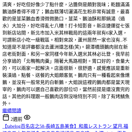
清爽，好吃但好像少了點什麼，沾醬倒是頗對我味；乾麵滿滿
鵝油酥香得不得了；鵝血糕薄切灑滿花生粉非常有誠意，最喜
歡的是韮菜鵝血香滑微微脆口，韮菜、鵝油酥和那鍋湯（過
水）大加分，好吃得亂七八糟！打卡短影音。新店捷運從七張
到新店站間，新北市加入米其林戰局的這兩年就有6家入選，
可謂新店小吃一級戰區。相對來說，蘆州居然一家也沒有..不
知道是不是評審都沒去蘆洲還怎樣(笑)。碧潭橋頭鵝肉就在新
店老街對面，和另一家同樣今年新入選米其林必比登，我早前
分享過的「北鴨鴨肉羹」隔著大馬路相對。胃口好的，食量大
的，可以兩家一起解決。店面很新，很舒適，感覺應該是重新
裝潢過，點餐、送餐的大姐頗客氣。鵝肉只有一種看起來像燻
鵝，並沒有一般常見的白斬鵝，大姐說這裡的鵝肉都是當天現
宰的，鵝肉可以選自己喜歡的部位切，當然前提是還沒賣完的
話。其他的料理跟一般鵝肉店倒沒啥特別不同，除了有烤鯖魚
外。
繼續閱讀
2週前
【tabelog百名店之58-長崎五島美食】和風レストラン 望月.福