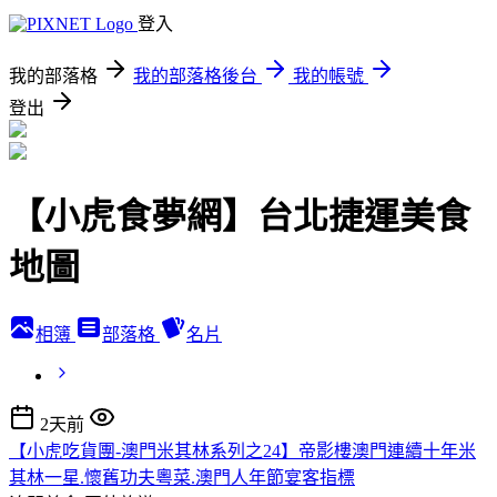
登入
我的部落格
我的部落格後台
我的帳號
登出
【小虎食夢網】台北捷運美食
地圖
相簿
部落格
名片
2天前
【小虎吃貨團-澳門米其林系列之24】帝影樓澳門連續十年米
其林一星.懷舊功夫粵菜.澳門人年節宴客指標