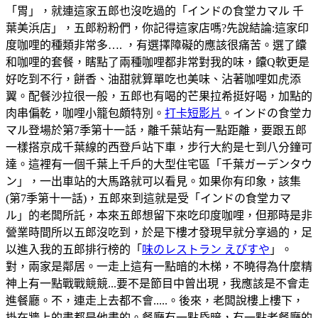
「胃」，就連這家五郎也沒吃過的「インドの食堂カマル 千
葉美浜店」，五郎粉粉們，你記得這家店嗎?先說結論:這家印
度咖哩的種類非常多…. ，有選擇障礙的應該很痛苦。選了饢
和咖哩的套餐，瞎點了兩種咖哩都非常對我的味，饢Q軟更是
好吃到不行，餅香、油甜就算單吃也美味、沾著咖哩如虎添
翼。配餐沙拉很一般，五郎也有喝的芒果拉希挺好喝，加點的
肉串偏乾，咖哩小籠包頗特別。
打卡短影片
。インドの食堂カ
マル登場於第7季第十一話，離千葉站有一點距離，要跟五郎
一樣搭京成千葉線的西登戶站下車，步行大約是七到八分鐘可
達。這裡有一個千葉上千戶的大型住宅區「千葉ガーデンタウ
ン」，一出車站的大馬路就可以看見。如果你有印象，該集
(第7季第十一話)，五郎來到這就是受「インドの食堂カマ
ル」的老闆所託，本來五郎想留下來吃印度咖哩，但那時是非
營業時間所以五郎沒吃到，於是下樓才發現早就分享過的，足
以進入我的五郎排行榜的「
味のレストラン えびすや
」。
對，兩家是鄰居。一走上這有一點暗的木梯，不曉得為什麼精
神上有一點戰戰競競...要不是節目中曾出現，我應該是不會走
進餐廳。不，連走上去都不會.....。後來，老闆說樓上樓下，
掛在牆上的畫都是他畫的。餐廳有一點昏暗，有一點老餐廳的