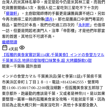
台灣人的米其林名單中，肯定是如今仍是米其林三星，而我們
吃貨團曾開過4.5次，我個人從二星吃到三星吃不下十次的
「
譽瓏軒
」，主廚歐陽師傅的手藝更是讓團員讚不絕口，另如
今再次摘得二星的譚師傳(
譚卉
)，那也是團員口中澳門粵菜的
極品。當然位於本島，我們也吃過三四次的「
永利軒
」也值得
一訪。但要是問起老澳門人，沒準「帝影樓」才是他們年節宴
客的首選，其地位不可謂不高。
繼續閱讀
4天前
【孤獨的美食家實訪第114家-千葉美食】インドの食堂カマル
千葉美浜店.地道印度咖哩口味繁多.超 大烤饢酥軟Q甜
關東－千葉縣
國外旅遊
インドの食堂カマル 千葉美浜店(第七季第11話):千葉県千葉
市美浜区幸町１丁目１８−1，電話:+81432462555，營業時
間:11:00–15:00/17:00–22:00我沒細數，但孤獨美食家五郎除了
東京都外，跑最勤的應該是千葉，又或者是神奈川。是以如果
要整理一篇單一縣的孤獨美食家全攻略，可能就是千葉，因為
目前為止我大概只剩一兩家沒吃到，其他十多家都全數入