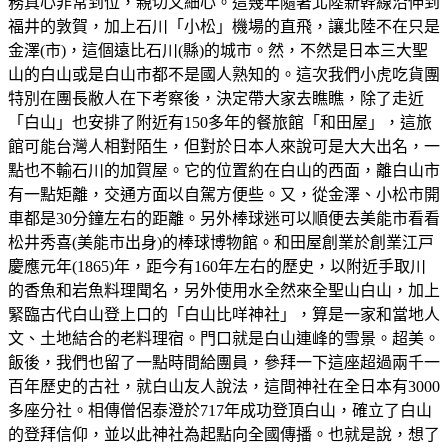
務真心非常到位，親切又細心。這幾年隨著北陸新幹線沿伸到
福井的敦賀，加上石川「小松」機場的直飛，讓北陸不在只是
金澤(市)，這個遠比石川(縣)的城市。然，不然是日本三大聖
山的白山或是白山市都不是國人熟知的。這次我們小虎吃貨團
特別在團長敝人在下考察後，決定帶大家去瞧瞧，除了走近
「白山」也安排了附近有150多年的餐旅館「和田屋」，這旅
館可能台灣人相對陌生，但對於日本人來說可是大大出名，一
點也不輸石川的加賀屋。它的位置約在白山的西面，離白山市
有一點矩離，交通方面以自駕方便些。又，從金澤、小松市開
車都是30分鐘左右的距離。另外棒球迷可以順便去美能市看看
松井秀喜(美能市出身)的棒球博物館。和田屋創業於創業江戸
慶應元年(1865)年，距今有160年左右的歷史，以附近手取川
的香魚和岩魚料理聞名，另外使用水全然來全聖山白山，加上
緊臨古代白山登上口的「白山比咩神社」，算是一家和當地人
文、土地結合的老料理宿。門口就是白山連峰的雪景。超美。
飯後，我們也留了一點時間給團員，參拜一下這座超過兩千一
百年歷史的古社，就白山友人說法，這間神社在全日本有3000
多座分社。相傳僧侶泰澄於717年成功登頂白山，確立了白山
的登拜信仰，並以此神社為起點向全國傳播。也就是說，想了