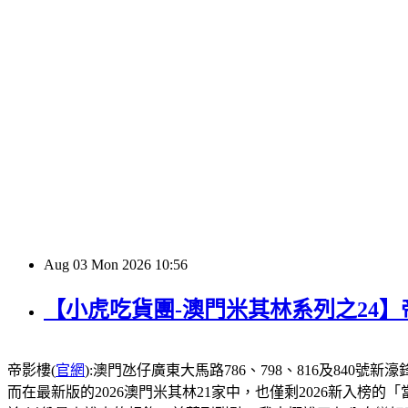
Aug
03
Mon
2026
10:56
【小虎吃貨團-澳門米其林系列之24
帝影樓(
官網
):澳門氹仔廣東大馬路786、798、816及840號新濠鋒酒店1
而在最新版的2026澳門米其林21家中，也僅剩2026新入榜的