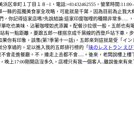
町１丁目１８−1，電話:+81432462555，營業時間:11:00–1
單一縣的孤獨美食家全攻略，可能就是千葉，因為目前為止我大
們，你記得這家店嗎?先說結論:這家印度咖哩的種類非常多….
算單吃也美味、沾著咖哩如虎添翼。配餐沙拉很一般，五郎也有
葉站有一點距離，要跟五郎一樣搭京成千葉線的西登戶站下車，
果你有印象，該集(第7季第十一話)，五郎來到這就是受「イ
就分享過的，足以進入我的五郎排行榜的「
味のレストラン えび
是不會走進餐廳。不，連走上去都不會.....。後來，老闆說樓
晚上17:00剛開店沒多久，店裡只有我一個客人..雖說後來