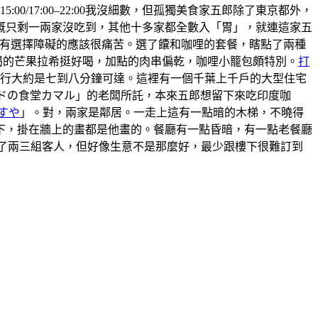
5:00/17:00–22:00我沒細數，但孤獨美食家五郎除了東京都外，
概只剩一兩家沒吃到，其他十多家都全數入「胃」，就連這家五
 ，有選擇障礙的應該很痛苦。選了饢和咖哩的套餐，瞎點了兩種
喝的芒果拉希挺好喝，加點的肉串偏乾，咖哩小籠包頗特別。
打
步行大約是七到八分鐘可達。這裡有一個千葉上千戶的大型住宅
ンドの食堂カマル」的老闆所託，本來五郎想留下來吃印度咖
すや
」。對，兩家是鄰居。一走上這有一點暗的木梯，不曉得
上樓下，掛在牆上的畫都是他畫的。餐廳有一點昏暗，有一點老餐廳
有來了兩三組客人，但好像生意不是那麼好，最少跟樓下很難訂到