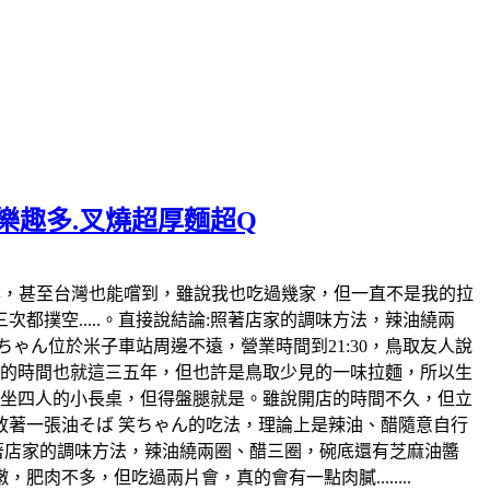
麵樂趣多.叉燒超厚麵超Q
日本也風行好幾年，甚至台灣也能嚐到，雖說我也吃過幾家，但一直不是我的拉
撲空.....。直接說結論:照著店家的調味方法，辣油繞兩
ゃん位於米子車站周邊不遠，營業時間到21:30，鳥取友人說
開店的時間也就這三五年，但也許是鳥取少見的一味拉麵，所以生
各坐四人的小長桌，但得盤腿就是。雖說開店的時間不久，但立
著一張油そば 笑ちゃん的吃法，理論上是辣油、醋隨意自行
照著店家的調味方法，辣油繞兩圈、醋三圈，碗底還有芝麻油醬
不多，但吃過兩片會，真的會有一點肉膩........