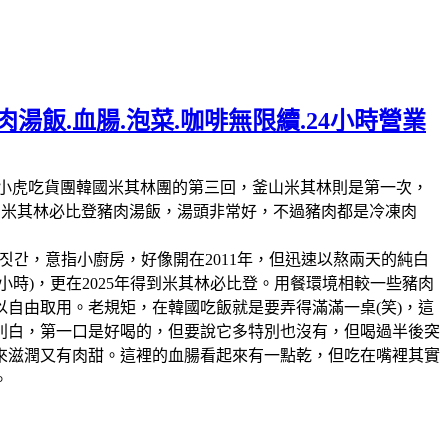
湯飯.血腸.泡菜.咖啡無限續.24小時營業
林第11回，這也是我們小虎吃貨團韓國米其林團的第三回，釜山米其林則是第一次，
人的米其林必比登豬肉湯飯，湯頭非常好，不過豬肉都是冷凍肉
짓간，意指小廚房，好像開在2011年，但迅速以熬兩天的純白
時)，更在2025年得到米其林必比登。用餐環境相較一些豬肉
自由取用。老規矩，在韓國吃飯就是要弄得滿滿一桌(笑)，這
別白，第一口是好喝的，但要說它多特別也沒有，但喝過半後突
來滋潤又有肉甜。這裡的血腸看起來有一點乾，但吃在嘴裡其實
。