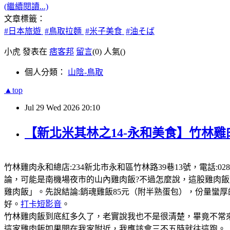
(繼續閱讀...)
文章標籤：
#日本旅遊
#鳥取拉麵
#米子美食
#油そば
小虎 發表在
痞客邦
留言
(0)
人氣(
)
個人分類：
山陰-鳥取
▲top
Jul
29
Wed
2026
20:10
【新北米其林之14-永和美食】竹林雞
竹林雞肉永和總店:234新北市永和區竹林路39巷13號，電話:0289
論，可能是南機場夜市的山內雞肉飯?不過怎麼說，這股雞肉
雞肉飯」。先說結論:銷魂雞飯85元（附半熟蛋包），份量蠻
好。
打卡短影音
。
竹林雞肉飯到底紅多久了，老實說我也不是很清楚，畢竟不常來
這家雞肉飯如果開在我家附近，我應該會三不五時就往這跑。