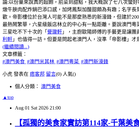
論:以份量來說真的超飽，前菜到甜點，我大概說了七八次蠻好
燉牛脥肉配炸鍋巴添口感，加烤鳳梨加酸甜頗為有趣；名字長
歡。帝影樓位於台灣人可能不是那麼熟悉的新濠鋒，但建於20
最熱鬧繁華，六星級飯店林立的中心有一點距離。要說澳門粵菜
三星吃不下十次的「
譽瓏軒
」，主廚歐陽師傅的手藝更是讓團
利軒
」也值得一訪。但要是問起老澳門人，沒準「帝影樓」才
(繼續閱讀...)
文章標籤：
#澳門美食
#澳門米其林
#澳門粵菜
#澳門新濠鋒
小虎 發表在
痞客邦
留言
(0)
人氣(
)
個人分類：
澳門美食
▲top
Aug
01
Sat
2026
21:00
【孤獨的美食家實訪第114家-千葉美