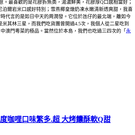
意。最喜歡的是花膠拆魚𡙡，湯濃鮮美，花膠厚Q口感相當好；
尼泊爾岩米口感好特別；雪燕椰皇燉奶凍水嫩清新透爽甜，我喜
說當時代言的是如日中天的周潤發。它位於氹仔的最北端，離如今
米其林三星，而我們吃貨團曾開過4.5次，我個人從二星吃到
口中澳門粵菜的極品。當然位於本島，我們也吃過三四次的「
永
度咖哩口味繁多.超 大烤饢酥軟Q甜