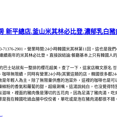
 新平總店.釜山米其林必比登.濃郁乳白豬肉
 南韓:電話:+82 50-71376-2901，營業時間:24小時韓國米其
-26連續兩年的米其林必比登。直接說結論:餐廳基本上只有韓國
的巴士站就有一整排的櫻花超美。查了一下，這家店韓文原名 정
啡無限續，同時有營業24小時(其實這類的店，韓國很多都24小
數是年輕人為主。除了無限量供應的泡菜外，這裡的咖啡也是可以
辣椒粉的香氣和蘿蔔的甜，超級涮嘴。這湯說純白，也沒覺得特
有滋味，裡面的豬肉像是薄切的五花肉，因為足滿了豬肉湯，吃
算是我在韓國吃過血腸中佼佼者，單吃或是泡在豬肉湯都很不錯