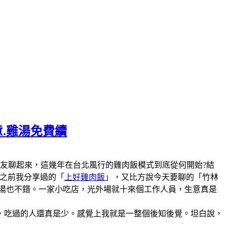
意.雞湯免費續
陣子和美食圈的朋友聊起來，這幾年在台北風行的雞肉飯模式到底從何開始?結
說之前我分享過的「
上好雞肉飯
」，又比方說今天要聊的「竹林
雞湯也不錯。一家小吃店，光外場就十來個工作人員，生意真是
，吃過的人還真是少。感覺上我就是一整個後知後覺。坦白說，