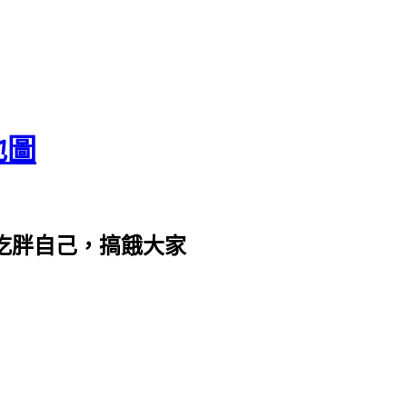
地圖
com。吃胖自己，搞餓大家