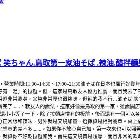
飯
 笑ちゃん.鳥取第一家油そば .辣油.醋拌
992，營業時間:11:30–14:30、17:00–21:30油そば在
「湯」的拉麵。但，這家是鳥取友人極力推薦，而且我去了三次都
麵非常涮嘴，叉燒非常厚也很夠味，但辣的我不行…油そば 笑ち
了......。就友人的說法，這家好像是鳥取的第一家，雖說
，還小小等了一下。除了拉麵店慣有的板前，後面還有一個可以
分正常版和辣味，另外就是叉燒加量，選擇算是相對簡單。桌上放
真的差不多.......。如果你不放心自己加，第一次來也可以
算你不好乾拉麵如我。首先這叉燒真是超厚，而且非常的軟嫩，肥肉