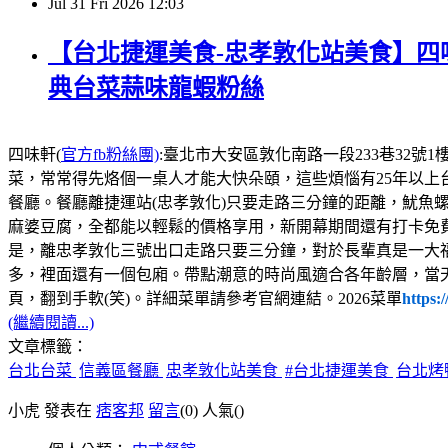
Jul
31
Fri
2026
12:03
【台北捷運美食-忠孝敦化站美食】四味
典台菜蒜味龍蝦粉絲
四味軒(
官方fb粉絲團)
:臺北市大安區敦化南路一段233巷32號1樓，電話:02
菜，常常得先烙個一桌人才能大快朵頤，這些煩惱有25年以上
餐廳。餐廳離捷運站(忠孝敦化)只要走路三分鐘的距離，魷魚
麻婆豆腐，全都能以輕鬆的價格享用，新開幕期間還有打卡免
是，離忠孝敦化三號出口走路只要三分鐘，對於長輩真是一大
多，裡面還有一個包廂。帶點潮意的時尚風適合各年齡層，當
頁，翻到手軟(笑)。詳細菜單請參考官網連結。2026菜單
https:
(繼續閱讀...)
文章標籤：
台北台菜
信義區餐廳
忠孝敦化站美食
#台北捷運美食
台北烤
小虎 發表在
痞客邦
留言
(0)
人氣(
)