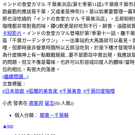
インドの食堂カマル 千葉美浜店(第七季第11話):千葉県千葉市美浜区幸
跑最勤的應該是千葉，又或者是神奈川。是以如果要整理一篇
郎也沒吃過的「インドの食堂カマル 千葉美浜店」，五郎粉粉
咖哩都非常對我的味，饢Q軟更是好吃到不行，餅香、油甜就
卡短影片
。インドの食堂カマル登場於第7季第十一話，離千
區「千葉ガーデンタウン」，一出車站的大馬路就可以看見。如
哩，但那時是非營業時間所以五郎沒吃到，於是下樓才發現早
為什麼精神上有一點戰戰競競...要不是節目中曾出現，我應該
的問題，但又不像是霉味，也許可以形容成印度人的體味?當時，
位的相比，有很大的落差。
(繼續閱讀...)
文章標籤：
#日本旅遊
#孤獨的美食家
#千葉美食
#千葉印度咖哩
小虎 發表在
痞客邦
留言
(0)
人氣(
)
個人分類：
關東－千葉縣
▲top