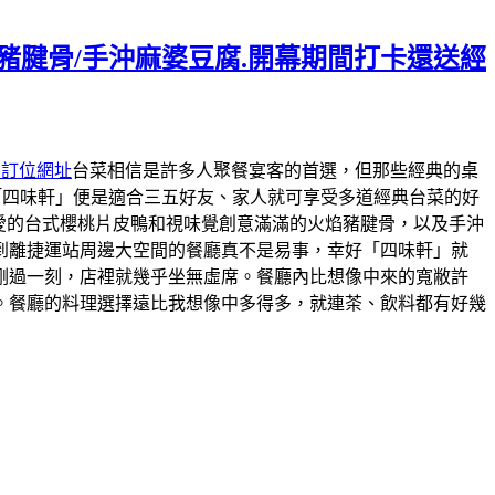
焰豬腱骨/手沖麻婆豆腐.開幕期間打卡還送經
約訂位網址
台菜相信是許多人聚餐宴客的首選，但那些經典的桌
「四味軒」便是適合三五好友、家人就可享受多道經典台菜的好
最愛的台式櫻桃片皮鴨和視味覺創意滿滿的火焰豬腱骨，以及手沖
到離捷運站周邊大空間的餐廳真不是易事，幸好「四味軒」就
剛過一刻，店裡就幾乎坐無虛席。餐廳內比想像中來的寬敝許
。餐廳的料理選擇遠比我想像中多得多，就連茶、飲料都有好幾