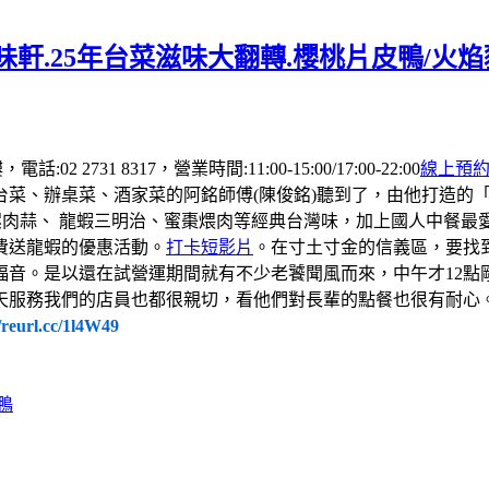
軒.25年台菜滋味大翻轉.櫻桃片皮鴨/火
 2731 8317，營業時間:11:00-15:00/17:00-22:00
線上預
台菜、辦桌菜、酒家菜的阿銘師傅(陳俊銘)聽到了，由他打造的
螺肉蒜、 龍蝦三明治、蜜棗煨肉等經典台灣味，加上國人中餐
費送龍蝦的優惠活動。
打卡短影片
。在寸土寸金的信義區，要找
福音。是以還在試營運期間就有不少老饕聞風而來，中午才12點
天服務我們的店員也都很親切，看他們對長輩的點餐也很有耐心
//reurl.cc/1l4W49
鴨