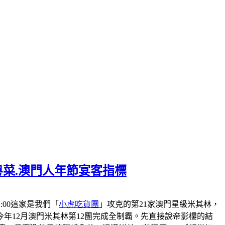
粵菜.澳門人年節宴客指標
-22:00這家是我們「
小虎吃貨團
」攻克的第21家澳門星級米其林，
會在今年12月澳門米其林第12團完成全制霸。先直接說帝影樓的結