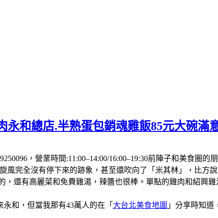
肉永和總店.半熟蛋包銷魂雞飯85元大碗滿
250096，營業時間:11:00–14:00/16:00–19:30前
飯旋風完全沒有停下來的跡象，甚至還吹向了「米其林」，比方
厚的，還有高麗菜和免費雞湯，辣醬也很棒。單點的雞肉和紹興
永和，但當我那有43萬人的在「
大台北美食地圖
」分享時知道