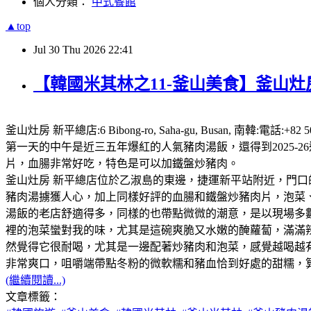
個人分類：
中式餐館
▲top
Jul
30
Thu
2026
22:41
【韓國米其林之11-釜山美食】釜山灶房
釜山灶房 新平總店:6 Bibong-ro, Saha-gu, Busan,
第一天的中午是近三五年爆紅的人氣豬肉湯飯，還得到2025
片，血腸非常好吃，特色是可以加鐵盤炒豬肉。
釜山灶房 新平總店位於乙淑島的東邊，捷運新平站附近，門口
豬肉湯擄獲人心，加上同樣好評的血腸和鐵盤炒豬肉片，泡菜、咖
湯飯的老店舒適得多，同樣的也帶點微微的潮意，是以現場多
裡的泡菜蠻對我的味，尤其是這碗爽脆又水嫩的醃蘿蔔，滿滿
然覺得它很耐喝，尤其是一邊配著炒豬肉和泡菜，感覺越喝越
非常爽口，咀嚼端帶點冬粉的微軟糯和豬血恰到好處的甜糯，
(繼續閱讀...)
文章標籤：