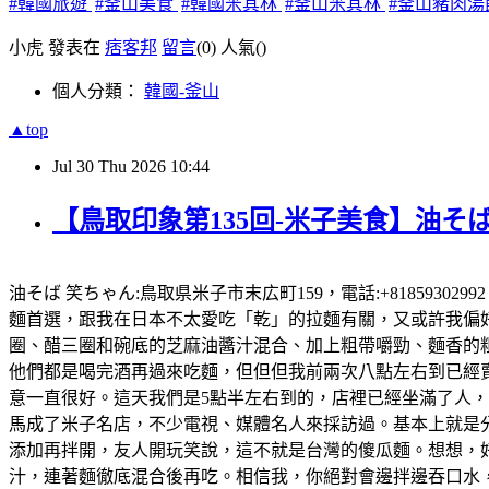
#韓國旅遊
#釜山美食
#韓國米其林
#釜山米其林
#釜山豬肉湯
小虎 發表在
痞客邦
留言
(0)
人氣(
)
個人分類：
韓國-釜山
▲top
Jul
30
Thu
2026
10:44
【鳥取印象第135回-米子美食】油そば
油そば 笑ちゃん:鳥取県米子市末広町159，電話:+81859302
麵首選，跟我在日本不太愛吃「乾」的拉麵有關，又或許我偏好有
圈、醋三圈和碗底的芝麻油醬汁混合、加上粗帶嚼勁、麵香的粗
他們都是喝完酒再過來吃麵，但但但我前兩次八點左右到已經賣完
意一直很好。這天我們是5點半左右到的，店裡已經坐滿了人
馬成了米子名店，不少電視、媒體名人來採訪過。基本上就是
添加再拌開，友人開玩笑說，這不就是台灣的傻瓜麵。想想，好想
汁，連著麵徹底混合後再吃。相信我，你絕對會邊拌邊吞口水，就