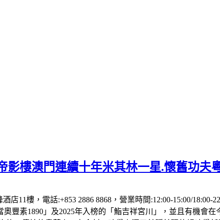
】帝影樓澳門連續十年米其林一星.懷舊功夫
1樓，電話:+853 2886 8868，營業時間:12:00-15:00/18:00
「當奧豐素1890」及2025年入榜的「鮨吉祥宮川」，並且有機