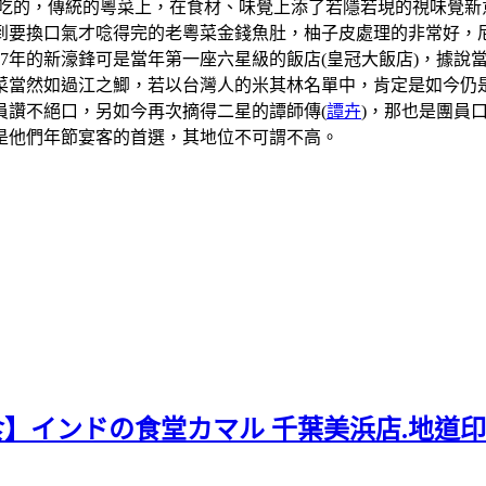
吃的，傳統的粵菜上，在食材、味覺上添了若隱若現的視味覺新
到要換口氣才唸得完的老粵菜金錢魚肚，柚子皮處理的非常好，
07年的新濠鋒可是當年第一座六星級的飯店(皇冠大飯店)，據
當然如過江之鯽，若以台灣人的米其林名單中，肯定是如今仍是
員讚不絕口，另如今再次摘得二星的譚師傳(
譚卉
)，那也是團員
是他們年節宴客的首選，其地位不可謂不高。
食】インドの食堂カマル 千葉美浜店.地道印