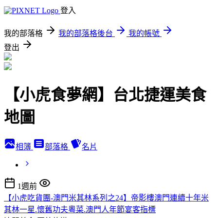
登入
我的部落格
我的部落格後台
我的帳號
登出
【小虎食夢網】台北捷運美食
地圖
相簿
部落格
名片
1週前
【小虎吃貨團-澳門米其林系列之24】帝影樓澳門連續十年米
其林一星.懷舊功夫粵菜.澳門人年節宴客指標