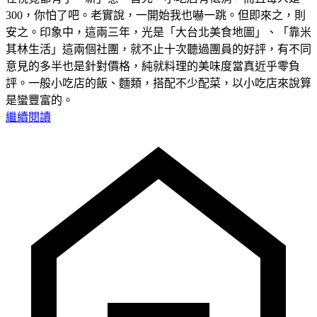
300，你怕了吧。老實說，一開始我也嚇一跳。但即來之，則
安之。印象中，這兩三年，光是「大台北美食地圖」、「靠米
其林生活」這兩個社團，就不止十次聽過團員的好評，有不同
意見的多半也是針對價格，純就料理的美味度當真近乎零負
評。一般小吃店的飯、麵類，搭配不少配菜，以小吃店來說算
是蠻豐富的。
繼續閱讀