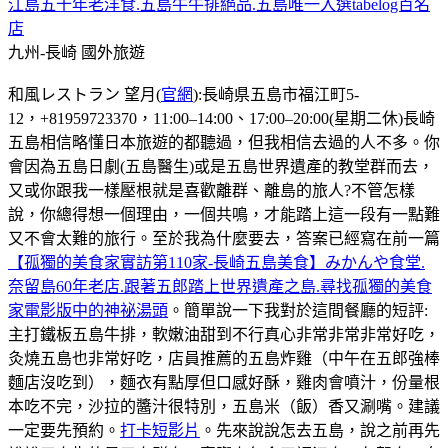
江島五十年老洋食.五島牛牛排絕品.五島唯一入選tabelog百名
店
九州-長崎
國外旅遊
和風レストラン 望月(
官網
):長崎県五島市福江町5-
12，+81959723370，11:00–14:00、17:00–20:00(星期二休)長崎
五島相信略懂日本旅遊的都聽過，但我相信去過的人不多。你
會因為五島日劇(五島醫生)或是五島世界遺產的教堂群而去，
又或你跟我一樣壓根就是喜歡離群、離島的旅人?不管怎樣
說，你總得想一個理由，一個共鳴，才能踏上這一段有一點難
又不會太難的旅行。至於我為什麼要去，答案已經寫在前一篇
【孤獨的美食家實訪第110家-長崎五島美食】みかんや食堂.
奈留島60年老店.跟著五郎踏上世界遺產之島.尋找孤獨的美食
家電影版中的神祕湯頭
。簡單說一下我對於這間餐廳的短評:
主打鐵板五島牛排，軟嫩油甜到不行真心非常非常非常好吃，
灸燒五島也非常好吃，店員推薦的五島炸雞（中午在五郎強棒
麵店沒吃到），麵衣有點厚但口感好酥，雞肉會噴汁，份量根
本吃不完，沙拉的醬汁很特別，五島米（飯）香又涮嘴。建議
一定要先預約。
打卡短影片
。先來說說怎去五島，說之前再先