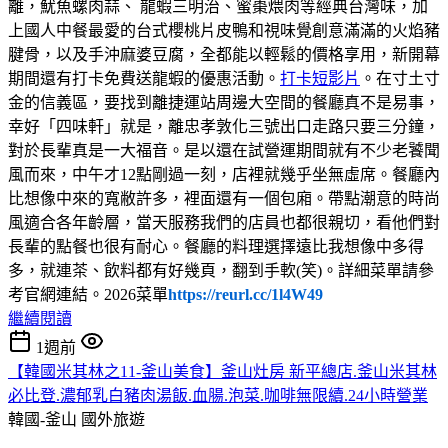
離，魷魚螺肉蒜、 龍蝦三明治、蜜棗煨肉等經典台灣味，加
上國人中餐最愛的台式櫻桃片皮鴨和視味覺創意滿滿的火焰豬
腱骨，以及手沖麻婆豆腐，全都能以輕鬆的價格享用，新開幕
期間還有打卡免費送龍蝦的優惠活動。
打卡短影片
。在寸土寸
金的信義區，要找到離捷運站周邊大空間的餐廳真不是易事，
幸好「四味軒」就是，離忠孝敦化三號出口走路只要三分鐘，
對於長輩真是一大福音。是以還在試營運期間就有不少老饕聞
風而來，中午才12點剛過一刻，店裡就幾乎坐無虛席。餐廳內
比想像中來的寬敝許多，裡面還有一個包廂。帶點潮意的時尚
風適合各年齡層，當天服務我們的店員也都很親切，看他們對
長輩的點餐也很有耐心。餐廳的料理選擇遠比我想像中多得
多，就連茶、飲料都有好幾頁，翻到手軟(笑)。詳細菜單請參
考官網連結。2026菜單
https://reurl.cc/1l4W49
繼續閱讀
1週前
【韓國米其林之11-釜山美食】釜山灶房 新平總店.釜山米其林
必比登.濃郁乳白豬肉湯飯.血腸.泡菜.咖啡無限續.24小時營業
韓國-釜山
國外旅遊