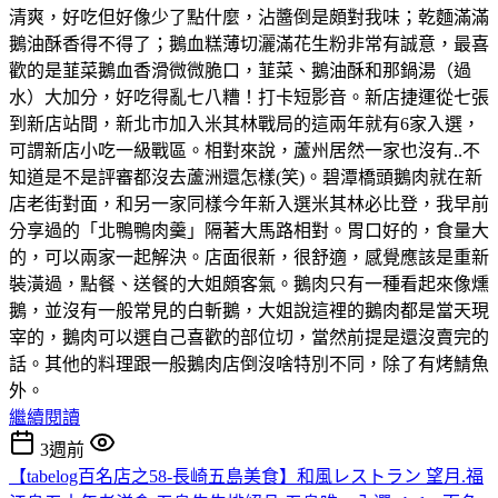
清爽，好吃但好像少了點什麼，沾醬倒是頗對我味；乾麵滿滿
鵝油酥香得不得了；鵝血糕薄切灑滿花生粉非常有誠意，最喜
歡的是韮菜鵝血香滑微微脆口，韮菜、鵝油酥和那鍋湯（過
水）大加分，好吃得亂七八糟！打卡短影音。新店捷運從七張
到新店站間，新北市加入米其林戰局的這兩年就有6家入選，
可謂新店小吃一級戰區。相對來說，蘆州居然一家也沒有..不
知道是不是評審都沒去蘆洲還怎樣(笑)。碧潭橋頭鵝肉就在新
店老街對面，和另一家同樣今年新入選米其林必比登，我早前
分享過的「北鴨鴨肉羹」隔著大馬路相對。胃口好的，食量大
的，可以兩家一起解決。店面很新，很舒適，感覺應該是重新
裝潢過，點餐、送餐的大姐頗客氣。鵝肉只有一種看起來像燻
鵝，並沒有一般常見的白斬鵝，大姐說這裡的鵝肉都是當天現
宰的，鵝肉可以選自己喜歡的部位切，當然前提是還沒賣完的
話。其他的料理跟一般鵝肉店倒沒啥特別不同，除了有烤鯖魚
外。
繼續閱讀
3週前
【tabelog百名店之58-長崎五島美食】和風レストラン 望月.福