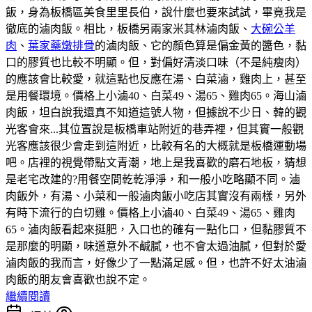
飯，身為板橋區美食里里長伯，說什麼也要來試試，畢竟我是
徹底的滷肉飯。相比，板橋另兩家米其林滷肉飯、
大碗公羊
肉
、
葉家藥燉排骨
的滷肉飯、它的顏色算是偏金黃的醬色，黏
口的膠質也比較不明顯。但，對偏好清淡口味（不是純瘦肉）
的應該會比較愛，就這點也反應在湯、白菜滷，雞肉上，甚至
是用餐環境。價格上小滷40、白菜49、湯65、雞肉65。海山滷
肉飯，坦白說我還真不知道這號人物，但據說不少日、韓的觀
光客會來...其位置說是板橋車站附近的巷弄裡，但其實一般觀
光客應該很少會走到這附近，比較有名的大概就是板橋運動場
吧。店裡的視覺帶點文青潮，地上是我喜歡的磨石地板，猜想
是老宅改建的?用餐空間乾乾淨淨，和一般小吃略顯不同。滷
肉飯外，有湯、小菜和一般滷肉飯小吃店其實沒有兩樣，另外
有時下流行的白切雞。價格上小滷40、白菜49、湯65、雞肉
65。滷肉飯看起來挺肥，入口也的確有一點化口，但黏膠質不
是那麼的明顯，味道意外不鹹膩，也不會太過油膩，但對於愛
滷肉飯的我而言，好像少了一點滿足感。但，也許不好太油滷
肉飯的朋友會喜歡也說不定。
繼續閱讀