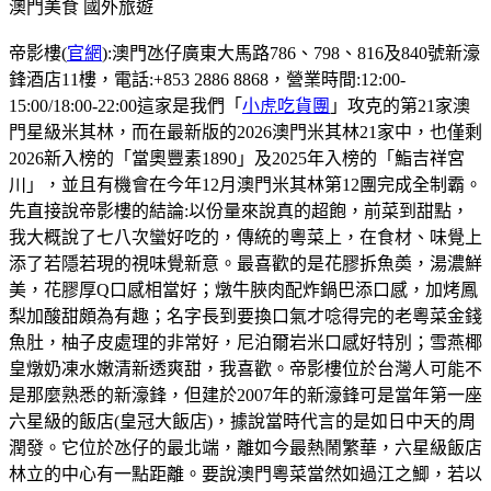
澳門美食
國外旅遊
帝影樓(
官網
):澳門氹仔廣東大馬路786、798、816及840號新濠
鋒酒店11樓，電話:+853 2886 8868，營業時間:12:00-
15:00/18:00-22:00這家是我們「
小虎吃貨團
」攻克的第21家澳
門星級米其林，而在最新版的2026澳門米其林21家中，也僅剩
2026新入榜的「當奧豐素1890」及2025年入榜的「鮨吉祥宮
川」，並且有機會在今年12月澳門米其林第12團完成全制霸。
先直接說帝影樓的結論:以份量來說真的超飽，前菜到甜點，
我大概說了七八次蠻好吃的，傳統的粵菜上，在食材、味覺上
添了若隱若現的視味覺新意。最喜歡的是花膠拆魚𡙡，湯濃鮮
美，花膠厚Q口感相當好；燉牛脥肉配炸鍋巴添口感，加烤鳳
梨加酸甜頗為有趣；名字長到要換口氣才唸得完的老粵菜金錢
魚肚，柚子皮處理的非常好，尼泊爾岩米口感好特別；雪燕椰
皇燉奶凍水嫩清新透爽甜，我喜歡。帝影樓位於台灣人可能不
是那麼熟悉的新濠鋒，但建於2007年的新濠鋒可是當年第一座
六星級的飯店(皇冠大飯店)，據說當時代言的是如日中天的周
潤發。它位於氹仔的最北端，離如今最熱鬧繁華，六星級飯店
林立的中心有一點距離。要說澳門粵菜當然如過江之鯽，若以