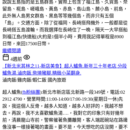
說說五島指的是五島群島，實際上包含了福江島、久賀島、奈
留島、椛島、嵯峨島、黃島、赤島、島山島、蕨小島、前島，
此外無人島男女群島、黑島等等幾個島，而非只有五個
「島」。交通方面，除了從福岡、長崎搭飛機外，一般都是從
長崎搭五島渡輪。而我選擇在長崎住了一晚，隔天一大早搭船
到福江島(快速船)大約是1個半小時，費用我記得單程是8900
日幣，來回17500日幣。
繼續閱讀
4週前
【新北米其林之11-新店美食】超人鱸魚.新年三十年老店.分段
鱸魚湯.滷肉飯.柴燒豬腳.精緻小菜翻身.
滷肉飯/雞肉飯/蝦仁飯
國內旅遊
超人鱸魚(
fb粉絲團
):新北市新店區北新路一段349號，電話:02
2912 4790，營業時間:11:00-14:00/17:00-19:30(星期日一休)先
說，我這個人反骨，越多人知道，越多人好評的，我越不想
去。再說，我不太喜歡鱸魚湯….，我對它的印象只有好幾年
前，清晨龍山寺前，警察催著魚攤離開，客人端起碗站在路邊
像沒事一樣接著喝的畫面。要不是，今天想吃的店沒開，要不