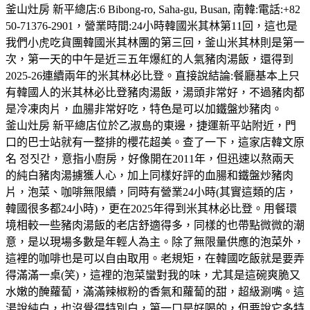
釜山灶房 新平總店:6 Bibong-ro, Saha-gu, Busan, 南韓:電話:+82
50-71376-2901，營業時間:24小時韓國米其林第11回，這也是
我們小虎吃貨團韓國米其林團的第三回，釜山米其林則是第一
次，第一天的中午是近三五年爆紅的人氣豬肉湯飯，還得到
2025-26連續兩年的米其林必比登。直接說結論:餐廳基本上只
有韓國人的米其林必比登豬肉湯飯，湯頭非常好，不過豬肉都
是冷凍肉片，血腸非常好吃，特色是可以加鐵盤炒豬肉。
釜山灶房 新平總店位於乙淑島的東邊，捷運新平站附近，門
口的巴士站就有一整排的櫻花超美。查了一下，這家店韓文原
名 정짓간，意指小廚房，好像開在2011年，但迅速以熬兩天
的純白豬肉湯擄獲人心，加上同樣好評的血腸和鐵盤炒豬肉
片，泡菜、咖啡無限續，同時有營業24小時(其實這類的店，
韓國很多都24小時)，更在2025年得到米其林必比登。用餐環
境相較一些豬肉湯飯的老店舒適得多，同樣的也帶點微微的潮
意，是以現場多數是年輕人為主。除了無限量供應的泡菜外，
這裡的咖啡也是可以自由取用。老規矩，在韓國吃飯就是要弄
得滿滿一桌(笑)，這裡的泡菜蠻對我的味，尤其是這碗爽脆又
水嫩的醃蘿蔔，滿滿辣椒粉的香氣和蘿蔔的甜，超級涮嘴。這
湯說純白，也沒覺得特別白，第一口是好喝的，但要說它多特