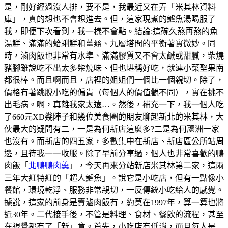
是，剛好經過沒人排，要不是，我最近又在弄「米其林資料
庫」，真的想也不會想進去。但，這家現煮的鱸魚湯喝服了
我，即便下次看到，我一樣不會點。結論:這碗久熬再熬的魚
湯鮮、滿滿的蛤蜊鮮和薑𢇃、九層塔間的平衡著實微妙。同
時，滷肉飯也非常有水準、滿滿膠質又不會太鹹或甜膩，柴燒
豬腳雖說吃不出太多柴燒味、但也堪稱好吃，就連小菜埾果南
都很棒。而且啊而且，店裡的姐姐們一個比一個親切。除了，
價格有著跳脫小吃的偏貴（每個人的價值觀不同），實在挑不
出毛病。啊，真離我家太遠…。然後，補充一下，我一個人吃
了660元XD幾陣子和幾位美食圈的朋友聊起新北的米其林，大
伙最大的疑問有二，一是為何新店這麼多?二是為何蘆洲一家
也沒有。而新店的四五家，多數集中在新店、新店區公所站周
邊，且待我一一收服。除了早前分享過，個人也非常喜歡的鴨
肉飯「
北鴨鴨肉羹
」，今天再來分站新店米其林第二家，這兩
三年大紅特紅的「超人鱸魚」。說它是小吃店，但有一點像小
餐館，環境乾淨、服務非常親切，一反傳統小吃給人的感覺。
據說，這家的前身是賣滷肉飯有，約莫在1997年，算一算也將
近30年。二代接手後，不管是料理、食材、餐飲的流程，甚至
在視覺都有了「新」意。首先，小吃店有低消，而且每人是