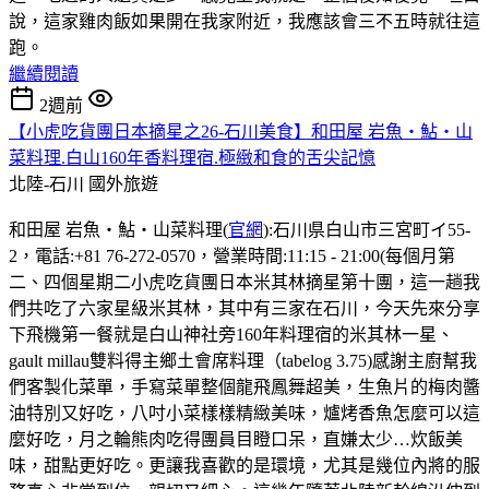
說，這家雞肉飯如果開在我家附近，我應該會三不五時就往這
跑。
繼續閱讀
2週前
【小虎吃貨團日本摘星之26-石川美食】和田屋 岩魚・鮎・山
菜料理.白山160年香料理宿.極緻和食的舌尖記憶
北陸-石川
國外旅遊
和田屋 岩魚・鮎・山菜料理(
官網
):石川県白山市三宮町イ55-
2，電話:+81 76-272-0570，營業時間:11:15 - 21:00(每個月第
二、四個星期二小虎吃貨團日本米其林摘星第十團，這一趟我
們共吃了六家星級米其林，其中有三家在石川，今天先來分享
下飛機第一餐就是白山神社旁160年料理宿的米其林一星、
gault millau雙料得主鄉土會席料理（tabelog 3.75)感謝主廚幫我
們客製化菜單，手寫菜單整個龍飛鳳舞超美，生魚片的梅肉醬
油特別又好吃，八吋小菜樣樣精緻美味，爐烤香魚怎麼可以這
麼好吃，月之輪熊肉吃得團員目瞪口呆，直嫌太少…炊飯美
味，甜點更好吃。更讓我喜歡的是環境，尤其是幾位內將的服