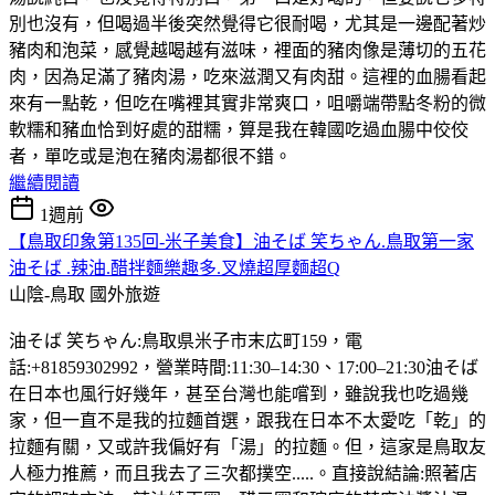
別也沒有，但喝過半後突然覺得它很耐喝，尤其是一邊配著炒
豬肉和泡菜，感覺越喝越有滋味，裡面的豬肉像是薄切的五花
肉，因為足滿了豬肉湯，吃來滋潤又有肉甜。這裡的血腸看起
來有一點乾，但吃在嘴裡其實非常爽口，咀嚼端帶點冬粉的微
軟糯和豬血恰到好處的甜糯，算是我在韓國吃過血腸中佼佼
者，單吃或是泡在豬肉湯都很不錯。
繼續閱讀
1週前
【鳥取印象第135回-米子美食】油そば 笑ちゃん.鳥取第一家
油そば .辣油.醋拌麵樂趣多.叉燒超厚麵超Q
山陰-鳥取
國外旅遊
油そば 笑ちゃん:鳥取県米子市末広町159，電
話:+81859302992，營業時間:11:30–14:30、17:00–21:30油そば
在日本也風行好幾年，甚至台灣也能嚐到，雖說我也吃過幾
家，但一直不是我的拉麵首選，跟我在日本不太愛吃「乾」的
拉麵有關，又或許我偏好有「湯」的拉麵。但，這家是鳥取友
人極力推薦，而且我去了三次都撲空.....。直接說結論:照著店