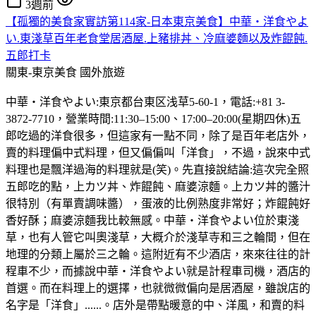
3週前
【孤獨的美食家實訪第114家-日本東京美食】中華・洋食やよ
い.東淺草百年老食堂居酒屋.上豬排丼、冷麻婆麵以及炸餛飩.
五郎打卡
關東-東京美食
國外旅遊
中華・洋食やよい:東京都台東区浅草5-60-1，電話:+81 3-
3872-7710，營業時間:11:30–15:00、17:00–20:00(星期四休)五
郎吃過的洋食很多，但這家有一點不同，除了是百年老店外，
賣的料理偏中式料理，但又偏偏叫「洋食」，不過，說來中式
料理也是飄洋過海的料理就是(笑)。先直接說結論:這次完全照
五郎吃的點，上カツ丼、炸餛飩、麻婆涼麵。上カツ丼的醬汁
很特別（有單賣調味醬），蛋液的比例熟度非常好；炸餛飩好
香好酥；麻婆涼麵我比較無感。中華・洋食やよい位於東淺
草，也有人管它叫奧淺草，大概介於淺草寺和三之輪間，但在
地理的分類上屬於三之輪。這附近有不少酒店，來來往往的計
程車不少，而據說中華・洋食やよい就是計程車司機，酒店的
首選。而在料理上的選擇，也就微微偏向是居酒屋，雖說店的
名字是「洋食」......。店外是帶點暖意的中、洋風，和賣的料