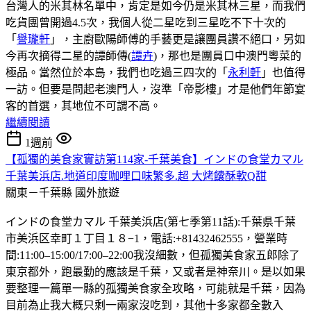
台灣人的米其林名單中，肯定是如今仍是米其林三星，而我們
吃貨團曾開過4.5次，我個人從二星吃到三星吃不下十次的
「
譽瓏軒
」，主廚歐陽師傅的手藝更是讓團員讚不絕口，另如
今再次摘得二星的譚師傳(
譚卉
)，那也是團員口中澳門粵菜的
極品。當然位於本島，我們也吃過三四次的「
永利軒
」也值得
一訪。但要是問起老澳門人，沒準「帝影樓」才是他們年節宴
客的首選，其地位不可謂不高。
繼續閱讀
1週前
【孤獨的美食家實訪第114家-千葉美食】インドの食堂カマル
千葉美浜店.地道印度咖哩口味繁多.超 大烤饢酥軟Q甜
關東－千葉縣
國外旅遊
インドの食堂カマル 千葉美浜店(第七季第11話):千葉県千葉
市美浜区幸町１丁目１８−1，電話:+81432462555，營業時
間:11:00–15:00/17:00–22:00我沒細數，但孤獨美食家五郎除了
東京都外，跑最勤的應該是千葉，又或者是神奈川。是以如果
要整理一篇單一縣的孤獨美食家全攻略，可能就是千葉，因為
目前為止我大概只剩一兩家沒吃到，其他十多家都全數入