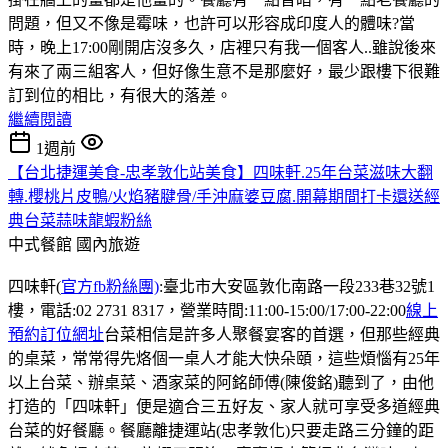
問題，但又不像是霉味，也許可以形容成印度人的體味?當
時，晚上17:00剛開店沒多久，店裡只有我一個客人..雖說後來
有來了兩三組客人，但好像生意不是那麼好，最少跟樓下很難
訂到位的相比，有很大的落差。
繼續閱讀
1週前
【台北捷運美食-忠孝敦化站美食】四味軒.25年台菜滋味大翻
轉.櫻桃片皮鴨/火焰豬腱骨/手沖麻婆豆腐.開幕期間打卡還送經
典台菜蒜味龍蝦粉絲
中式餐館
國內旅遊
四味軒(
官方fb粉絲團)
:臺北市大安區敦化南路一段233巷32號1
樓，電話:02 2731 8317，營業時間:11:00-15:00/17:00-22:00
線上
預約訂位網址
台菜相信是許多人聚餐宴客的首選，但那些經典
的桌菜，常常得先烙個一桌人才能大快朵頤，這些煩惱有25年
以上台菜、辦桌菜、酒家菜的阿銘師傅(陳俊銘)聽到了，由他
打造的「四味軒」便是適合三五好友、家人就可享受多道經典
台菜的好餐廳。餐廳離捷運站(忠孝敦化)只要走路三分鐘的距