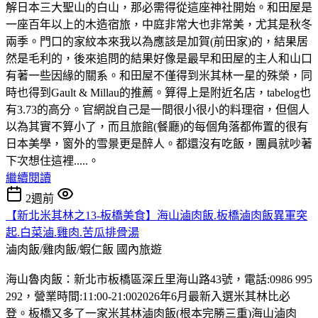
解日本三大聖山的白山，那必需得從這座神社開始。和田屋是
一座百年以上的木造宿旅，中庭非常大也非常美，尤其是秋冬
兩季。門口的家紋本來我以為應該是加賀(前田家)的，結果居
然是毛利的，後來追問的結果好像是最早和田屋的主人和山口
有著一些因緣的關系。和田屋不僅得到米其林一星的殊榮，同
時也得到Gault & Millau的推薦。算得上是附近名店，tabelog也
有3.73的高分。官網說自己是一間很小很小的料理宿，但個人
以為其實不算小了，而且旅館(餐廳)的每個角落都佈置的很有
日本美學，窗外的雪景更是醉人。都還沒有吃飯，團員就吵著
下次想住這裡.....。
繼續閱讀
2週前
【新北米其林之13-板橋美食】海山滷肉飯.板橋滷肉飯異軍突
起.白菜滷.雞肉.苦瓜排骨湯
滷肉飯/雞肉飯/蝦仁飯
國內旅遊
海山魯肉飯：新北市板橋區深丘里海山路43號，電話:0986 995
292，營業時間:11:00-21:002026年6月最新入選米其林比必
登。板橋又多了一家米其林滷肉飯(根本完勝三重)海山滷肉