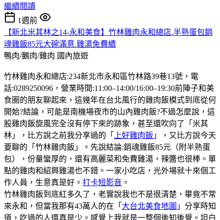
繼續閱讀
1週前
【新北米其林之14-永和美食】竹林雞肉永和總店.半熟蛋包銷
魂雞飯85元大碗滿意.雞湯免費續
鴨肉/鵝肉/雞肉
國內旅遊
竹林雞肉永和總店:234新北市永和區竹林路39巷13號，電
話:0289250096，營業時間:11:00–14:00/16:00–19:30前陣子和美
食圈的朋友聊起來，這幾年在台北風行的雞肉飯模式到底從何
開始?結論，可能是南機場夜市的山內雞肉飯?不過怎麼說，這
股雞肉飯旋風完全沒有停下來的跡象，甚至還吹向了「米其
林」，比方說之前我分享過的「
上好雞肉飯
」，又比方說今天
要聊的「竹林雞肉飯」。先說結論:銷魂雞飯85元（附半熟蛋
包），份量蠻厚的，還有高麗菜和免費雞湯，辣醬也很棒。單
點的雞肉和紹興雞湯也不錯。一家小吃店，光外場就十來個工
作人員，生意真是好。
打卡短影音
。
竹林雞肉飯到底紅多久了，老實說我也不是很清楚，畢竟不常
來永和，但當我那有43萬人的在「
大台北美食地圖
」分享時知
道，吃過的人還真是少。感覺上我就是一整個後知後覺。坦白