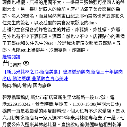
理倒也相櫬，店裡的用間不大，一邊是三張勉強可坐四人的盤
腿木桌，另一邊則是四人的檯前。店裡貼滿了美食節目的採
訪、名人的簽名，而且居然有東山紀之耶=)當然也有五郎和久
住先生的簽名，以及孤獨的美食家電影版的dm。
店裡的主食是各式炸物為主的丼飯，炸豬排、炸牡蠣、炸蝦。
另外也有不少下酒料理。酒單自然也少不少。店裡貼心的準備
了五郎set和久住先生的set，於是我決定這次照著五郎點。五
郎、虎郎set:上豬排丼、冷麻婆麵、炸餛飩。
繼續閱讀
3週前
【新北米其林之12-新店美食】碧潭橋頭鵝肉.新店三十年鵝肉
老店.鵝油蔥麵.韭菜鵝血真心美味
鴨肉/鵝肉/雞肉
國內旅遊
碧潭橋頭鵝肉:新北市新店區新生里北新路一段127號，電
話:0229153242，營業時間:星期五、11:00–15:00(星期六日休)
鵝肉一直是我最愛的兩隻腳料理，個人也有不少家愛店，是以
六月初知道新店有一家入選2026年米其林便專程去了一趟，七
月便公佈入選米其林必比登。直接說結論:鵝腿味道相對乾淨