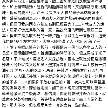
家的調味方法，辣油繞兩圈、醋三圈和碗底的芝麻油醬汁混
合、加上粗帶嚼勁、麵香的粗麵非常涮嘴，叉燒非常厚也很夠
味，但辣的我不行…油そば 笑ちゃん位於米子車站周邊不
遠，營業時間到21:30，鳥取友人說他們都是喝完酒再過來吃
麵，但但但我前兩次八點左右到已經賣完了......。就友人的說
法，這家好像是鳥取的第一家，雖說開店的時間也就這三五
年，但也許是鳥取少見的一味拉麵，所以生意一直很好。這天
我們是5點半左右到的，店裡已經坐滿了人，還小小等了一
下。除了拉麵店慣有的板前，後面還有一個可以各坐四人的小
長桌，但得盤腿就是。雖說開店的時間不久，但立馬成了米子
名店，不少電視、媒體名人來採訪過。基本上就是分正常版和
辣味，另外就是叉燒加量，選擇算是相對簡單。桌上放著一張
油そば 笑ちゃん的吃法，理論上是辣油、醋隨意自行添加再
拌開，友人開玩笑說，這不就是台灣的傻瓜麵。想想，好想真
的差不多.......。如果你不放心自己加，第一次來也可以照著店
家的調味方法，辣油繞兩圈、醋三圈，碗底還有芝麻油醬汁，
連著麵徹底混合後再吃。相信我，你絕對會邊拌邊吞口水，就
算你不好乾拉麵如我。首先這叉燒真是超厚，而且非常的軟
嫩，肥肉不多，但吃過兩片會，真的會有一點肉膩........