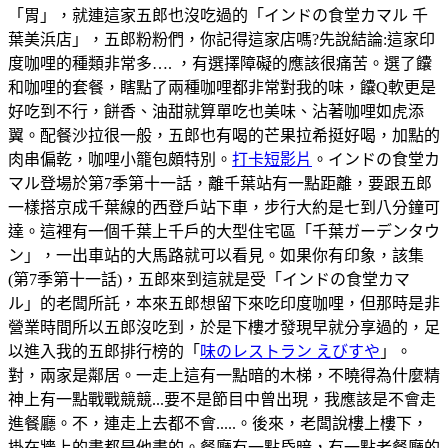
「胃」，就連這家五郎也沒吃過的「インドの食堂カマル 千
葉美浜店」，五郎粉粉們，你記得這家店嗎?先說結論:這家印
度咖哩的種類非常多…. ，有選擇障礙的應該很痛苦。選了饢
和咖哩的套餐，瞎點了兩種咖哩都非常對我的味，饢Q軟更是
好吃到不行，餅香、油甜就算單吃也美味、沾著咖哩如虎添
翼。配餐沙拉很一般，五郎也有喝的芒果拉希挺好喝，加點的
肉串偏乾，咖哩小籠包頗特別。
打卡短影片
。インドの食堂カ
マル登場於第7季第十一話，離千葉站有一點距離，要跟五郎
一樣搭京成千葉線的西登戶站下車，步行大約是七到八分鐘可
達。這裡有一個千葉上千戶的大型住宅區「千葉ガーデンタウ
ン」，一出車站的大馬路就可以看見。如果你有印象，該集
(第7季第十一話)，五郎來到這就是受「インドの食堂カマ
ル」的老闆所託，本來五郎想留下來吃印度咖哩，但那時是非
營業時間所以五郎沒吃到，於是下樓才發現早就分享過的，足
以進入我的五郎排行榜的「
味のレストラン えびすや
」。
對，兩家是鄰居。一走上這有一點暗的木梯，不曉得為什麼精
神上有一點戰戰競競...要不是節目中曾出現，我應該是不會走
進餐廳。不，連走上去都不會.....。後來，老闆說樓上樓下，
掛在牆上的畫都是他畫的。餐廳有一點昏暗，有一點老餐廳的