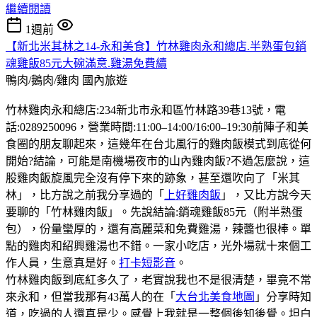
繼續閱讀
1週前
【新北米其林之14-永和美食】竹林雞肉永和總店.半熟蛋包銷
魂雞飯85元大碗滿意.雞湯免費續
鴨肉/鵝肉/雞肉
國內旅遊
竹林雞肉永和總店:234新北市永和區竹林路39巷13號，電
話:0289250096，營業時間:11:00–14:00/16:00–19:30前陣子和美
食圈的朋友聊起來，這幾年在台北風行的雞肉飯模式到底從何
開始?結論，可能是南機場夜市的山內雞肉飯?不過怎麼說，這
股雞肉飯旋風完全沒有停下來的跡象，甚至還吹向了「米其
林」，比方說之前我分享過的「
上好雞肉飯
」，又比方說今天
要聊的「竹林雞肉飯」。先說結論:銷魂雞飯85元（附半熟蛋
包），份量蠻厚的，還有高麗菜和免費雞湯，辣醬也很棒。單
點的雞肉和紹興雞湯也不錯。一家小吃店，光外場就十來個工
作人員，生意真是好。
打卡短影音
。
竹林雞肉飯到底紅多久了，老實說我也不是很清楚，畢竟不常
來永和，但當我那有43萬人的在「
大台北美食地圖
」分享時知
道，吃過的人還真是少。感覺上我就是一整個後知後覺。坦白