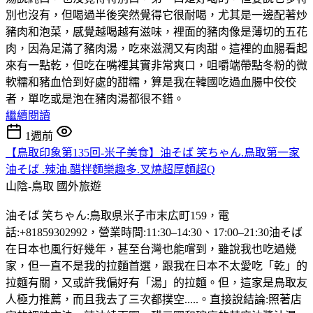
別也沒有，但喝過半後突然覺得它很耐喝，尤其是一邊配著炒
豬肉和泡菜，感覺越喝越有滋味，裡面的豬肉像是薄切的五花
肉，因為足滿了豬肉湯，吃來滋潤又有肉甜。這裡的血腸看起
來有一點乾，但吃在嘴裡其實非常爽口，咀嚼端帶點冬粉的微
軟糯和豬血恰到好處的甜糯，算是我在韓國吃過血腸中佼佼
者，單吃或是泡在豬肉湯都很不錯。
繼續閱讀
1週前
【鳥取印象第135回-米子美食】油そば 笑ちゃん.鳥取第一家
油そば .辣油.醋拌麵樂趣多.叉燒超厚麵超Q
山陰-鳥取
國外旅遊
油そば 笑ちゃん:鳥取県米子市末広町159，電
話:+81859302992，營業時間:11:30–14:30、17:00–21:30油そば
在日本也風行好幾年，甚至台灣也能嚐到，雖說我也吃過幾
家，但一直不是我的拉麵首選，跟我在日本不太愛吃「乾」的
拉麵有關，又或許我偏好有「湯」的拉麵。但，這家是鳥取友
人極力推薦，而且我去了三次都撲空.....。直接說結論:照著店