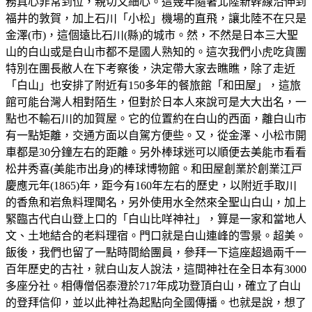
務真心非常到位，親切又細心。這幾年隨著北陸新幹線沿伸到
福井的敦賀，加上石川「小松」機場的直飛，讓北陸不在只是
金澤(市)，這個遠比石川(縣)的城市。然，不然是日本三大聖
山的白山或是白山市都不是國人熟知的。這次我們小虎吃貨團
特別在團長敝人在下考察後，決定帶大家去瞧瞧，除了走近
「白山」也安排了附近有150多年的餐旅館「和田屋」，這旅
館可能台灣人相對陌生，但對於日本人來說可是大大出名，一
點也不輸石川的加賀屋。它的位置約在白山的西面，離白山市
有一點矩離，交通方面以自駕方便些。又，從金澤、小松市開
車都是30分鐘左右的距離。另外棒球迷可以順便去美能市看看
松井秀喜(美能市出身)的棒球博物館。和田屋創業於創業江戸
慶應元年(1865)年，距今有160年左右的歷史，以附近手取川
的香魚和岩魚料理聞名，另外使用水全然來全聖山白山，加上
緊臨古代白山登上口的「白山比咩神社」，算是一家和當地人
文、土地結合的老料理宿。門口就是白山連峰的雪景。超美。
飯後，我們也留了一點時間給團員，參拜一下這座超過兩千一
百年歷史的古社，就白山友人說法，這間神社在全日本有3000
多座分社。相傳僧侶泰澄於717年成功登頂白山，確立了白山
的登拜信仰，並以此神社為起點向全國傳播。也就是說，想了