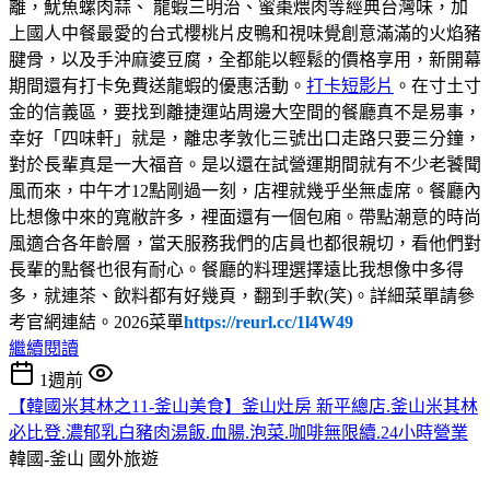
離，魷魚螺肉蒜、 龍蝦三明治、蜜棗煨肉等經典台灣味，加
上國人中餐最愛的台式櫻桃片皮鴨和視味覺創意滿滿的火焰豬
腱骨，以及手沖麻婆豆腐，全都能以輕鬆的價格享用，新開幕
期間還有打卡免費送龍蝦的優惠活動。
打卡短影片
。在寸土寸
金的信義區，要找到離捷運站周邊大空間的餐廳真不是易事，
幸好「四味軒」就是，離忠孝敦化三號出口走路只要三分鐘，
對於長輩真是一大福音。是以還在試營運期間就有不少老饕聞
風而來，中午才12點剛過一刻，店裡就幾乎坐無虛席。餐廳內
比想像中來的寬敝許多，裡面還有一個包廂。帶點潮意的時尚
風適合各年齡層，當天服務我們的店員也都很親切，看他們對
長輩的點餐也很有耐心。餐廳的料理選擇遠比我想像中多得
多，就連茶、飲料都有好幾頁，翻到手軟(笑)。詳細菜單請參
考官網連結。2026菜單
https://reurl.cc/1l4W49
繼續閱讀
1週前
【韓國米其林之11-釜山美食】釜山灶房 新平總店.釜山米其林
必比登.濃郁乳白豬肉湯飯.血腸.泡菜.咖啡無限續.24小時營業
韓國-釜山
國外旅遊