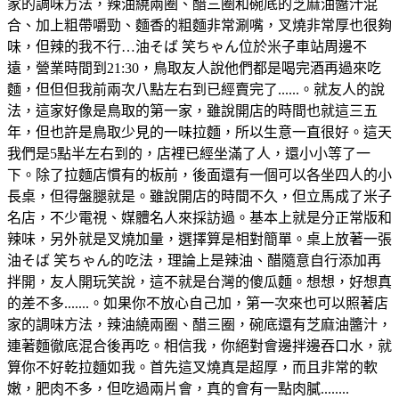
家的調味方法，辣油繞兩圈、醋三圈和碗底的芝麻油醬汁混
合、加上粗帶嚼勁、麵香的粗麵非常涮嘴，叉燒非常厚也很夠
味，但辣的我不行…油そば 笑ちゃん位於米子車站周邊不
遠，營業時間到21:30，鳥取友人說他們都是喝完酒再過來吃
麵，但但但我前兩次八點左右到已經賣完了......。就友人的說
法，這家好像是鳥取的第一家，雖說開店的時間也就這三五
年，但也許是鳥取少見的一味拉麵，所以生意一直很好。這天
我們是5點半左右到的，店裡已經坐滿了人，還小小等了一
下。除了拉麵店慣有的板前，後面還有一個可以各坐四人的小
長桌，但得盤腿就是。雖說開店的時間不久，但立馬成了米子
名店，不少電視、媒體名人來採訪過。基本上就是分正常版和
辣味，另外就是叉燒加量，選擇算是相對簡單。桌上放著一張
油そば 笑ちゃん的吃法，理論上是辣油、醋隨意自行添加再
拌開，友人開玩笑說，這不就是台灣的傻瓜麵。想想，好想真
的差不多.......。如果你不放心自己加，第一次來也可以照著店
家的調味方法，辣油繞兩圈、醋三圈，碗底還有芝麻油醬汁，
連著麵徹底混合後再吃。相信我，你絕對會邊拌邊吞口水，就
算你不好乾拉麵如我。首先這叉燒真是超厚，而且非常的軟
嫩，肥肉不多，但吃過兩片會，真的會有一點肉膩........