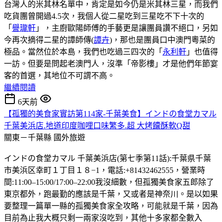
台灣人的米其林名單中，肯定是如今仍是米其林三星，而我們
吃貨團曾開過4.5次，我個人從二星吃到三星吃不下十次的
「
譽瓏軒
」，主廚歐陽師傅的手藝更是讓團員讚不絕口，另如
今再次摘得二星的譚師傳(
譚卉
)，那也是團員口中澳門粵菜的
極品。當然位於本島，我們也吃過三四次的「
永利軒
」也值得
一訪。但要是問起老澳門人，沒準「帝影樓」才是他們年節宴
客的首選，其地位不可謂不高。
繼續閱讀
6天前
【孤獨的美食家實訪第114家-千葉美食】インドの食堂カマル
千葉美浜店.地道印度咖哩口味繁多.超 大烤饢酥軟Q甜
關東－千葉縣
國外旅遊
インドの食堂カマル 千葉美浜店(第七季第11話):千葉県千葉
市美浜区幸町１丁目１８−1，電話:+81432462555，營業時
間:11:00–15:00/17:00–22:00我沒細數，但孤獨美食家五郎除了
東京都外，跑最勤的應該是千葉，又或者是神奈川。是以如果
要整理一篇單一縣的孤獨美食家全攻略，可能就是千葉，因為
目前為止我大概只剩一兩家沒吃到，其他十多家都全數入