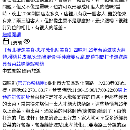
問題，但又不像是霉味，也許可以形容成印度人的體味?當
時，晚上17:00剛開店沒多久，店裡只有我一個客人..雖說後來
有來了兩三組客人，但好像生意不是那麼好，最少跟樓下很難
訂到位的相比，有很大的落差。
繼續閱讀
1週前
【台北捷運美食-忠孝敦化站美食】四味軒.25年台菜滋味大翻
轉.櫻桃片皮鴨/火焰豬腱骨/手沖麻婆豆腐.開幕期間打卡還送經
典台菜蒜味龍蝦粉絲
中式餐館
國內旅遊
四味軒(
官方fb粉絲團)
:臺北市大安區敦化南路一段233巷32號1
樓，電話:02 2731 8317，營業時間:11:00-15:00/17:00-22:00
線上
預約訂位網址
台菜相信是許多人聚餐宴客的首選，但那些經典
的桌菜，常常得先烙個一桌人才能大快朵頤，這些煩惱有25年
以上台菜、辦桌菜、酒家菜的阿銘師傅(陳俊銘)聽到了，由他
打造的「四味軒」便是適合三五好友、家人就可享受多道經典
台菜的好餐廳。餐廳離捷運站(忠孝敦化)只要走路三分鐘的距