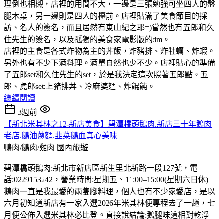
理倒也相櫬，店裡的用間不大，一邊是三張勉強可坐四人的盤
腿木桌，另一邊則是四人的檯前。店裡貼滿了美食節目的採
訪、名人的簽名，而且居然有東山紀之耶=)當然也有五郎和久
住先生的簽名，以及孤獨的美食家電影版的dm。
店裡的主食是各式炸物為主的丼飯，炸豬排、炸牡蠣、炸蝦。
另外也有不少下酒料理。酒單自然也少不少。店裡貼心的準備
了五郎set和久住先生的set，於是我決定這次照著五郎點。五
郎、虎郎set:上豬排丼、冷麻婆麵、炸餛飩。
繼續閱讀
3週前
【新北米其林之12-新店美食】碧潭橋頭鵝肉.新店三十年鵝肉
老店.鵝油蔥麵.韭菜鵝血真心美味
鴨肉/鵝肉/雞肉
國內旅遊
碧潭橋頭鵝肉:新北市新店區新生里北新路一段127號，電
話:0229153242，營業時間:星期五、11:00–15:00(星期六日休)
鵝肉一直是我最愛的兩隻腳料理，個人也有不少家愛店，是以
六月初知道新店有一家入選2026年米其林便專程去了一趟，七
月便公佈入選米其林必比登。直接說結論:鵝腿味道相對乾淨