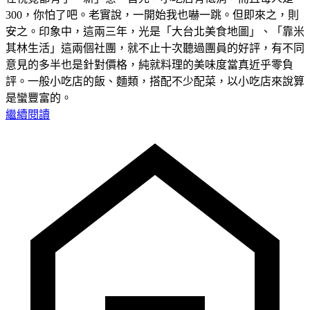
300，你怕了吧。老實說，一開始我也嚇一跳。但即來之，則
安之。印象中，這兩三年，光是「大台北美食地圖」、「靠米
其林生活」這兩個社團，就不止十次聽過團員的好評，有不同
意見的多半也是針對價格，純就料理的美味度當真近乎零負
評。一般小吃店的飯、麵類，搭配不少配菜，以小吃店來說算
是蠻豐富的。
繼續閱讀