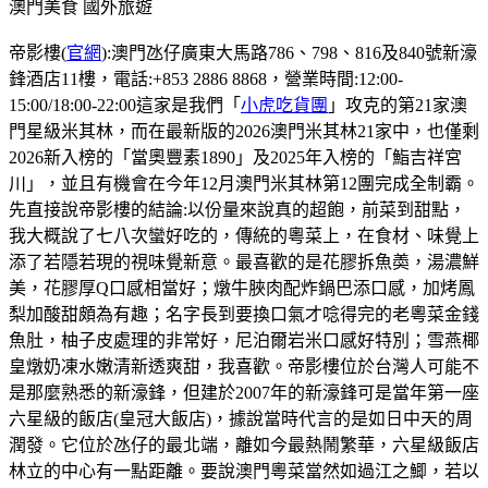
澳門美食
國外旅遊
帝影樓(
官網
):澳門氹仔廣東大馬路786、798、816及840號新濠
鋒酒店11樓，電話:+853 2886 8868，營業時間:12:00-
15:00/18:00-22:00這家是我們「
小虎吃貨團
」攻克的第21家澳
門星級米其林，而在最新版的2026澳門米其林21家中，也僅剩
2026新入榜的「當奧豐素1890」及2025年入榜的「鮨吉祥宮
川」，並且有機會在今年12月澳門米其林第12團完成全制霸。
先直接說帝影樓的結論:以份量來說真的超飽，前菜到甜點，
我大概說了七八次蠻好吃的，傳統的粵菜上，在食材、味覺上
添了若隱若現的視味覺新意。最喜歡的是花膠拆魚𡙡，湯濃鮮
美，花膠厚Q口感相當好；燉牛脥肉配炸鍋巴添口感，加烤鳳
梨加酸甜頗為有趣；名字長到要換口氣才唸得完的老粵菜金錢
魚肚，柚子皮處理的非常好，尼泊爾岩米口感好特別；雪燕椰
皇燉奶凍水嫩清新透爽甜，我喜歡。帝影樓位於台灣人可能不
是那麼熟悉的新濠鋒，但建於2007年的新濠鋒可是當年第一座
六星級的飯店(皇冠大飯店)，據說當時代言的是如日中天的周
潤發。它位於氹仔的最北端，離如今最熱鬧繁華，六星級飯店
林立的中心有一點距離。要說澳門粵菜當然如過江之鯽，若以