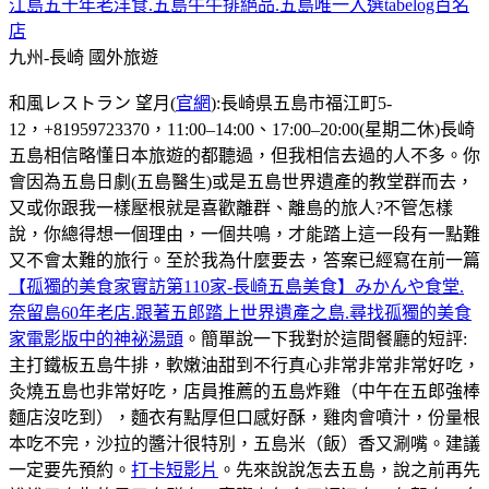
江島五十年老洋食.五島牛牛排絕品.五島唯一入選tabelog百名
店
九州-長崎
國外旅遊
和風レストラン 望月(
官網
):長崎県五島市福江町5-
12，+81959723370，11:00–14:00、17:00–20:00(星期二休)長崎
五島相信略懂日本旅遊的都聽過，但我相信去過的人不多。你
會因為五島日劇(五島醫生)或是五島世界遺產的教堂群而去，
又或你跟我一樣壓根就是喜歡離群、離島的旅人?不管怎樣
說，你總得想一個理由，一個共鳴，才能踏上這一段有一點難
又不會太難的旅行。至於我為什麼要去，答案已經寫在前一篇
【孤獨的美食家實訪第110家-長崎五島美食】みかんや食堂.
奈留島60年老店.跟著五郎踏上世界遺產之島.尋找孤獨的美食
家電影版中的神祕湯頭
。簡單說一下我對於這間餐廳的短評:
主打鐵板五島牛排，軟嫩油甜到不行真心非常非常非常好吃，
灸燒五島也非常好吃，店員推薦的五島炸雞（中午在五郎強棒
麵店沒吃到），麵衣有點厚但口感好酥，雞肉會噴汁，份量根
本吃不完，沙拉的醬汁很特別，五島米（飯）香又涮嘴。建議
一定要先預約。
打卡短影片
。先來說說怎去五島，說之前再先