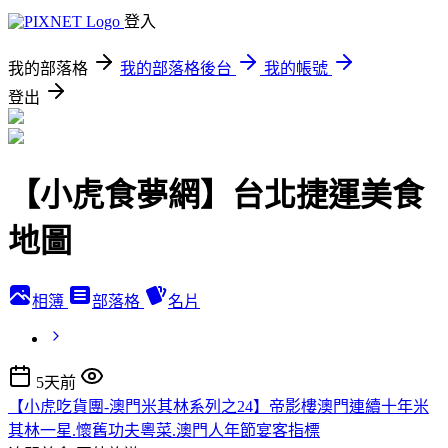
登入
我的部落格
我的部落格後台
我的帳號
登出
【小虎食夢網】台北捷運美食
地圖
相簿
部落格
名片
5天前
【小虎吃貨團-澳門米其林系列之24】帝影樓澳門連續十年米
其林一星.懷舊功夫粵菜.澳門人年節宴客指標