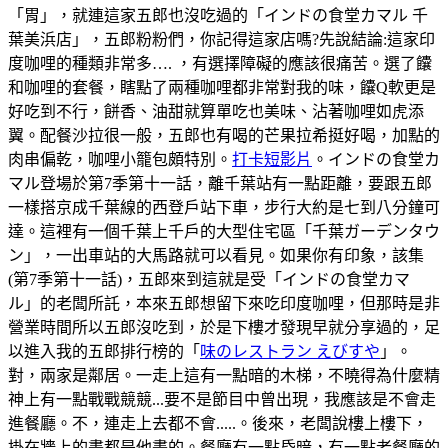
「胃」，就連這家五郎也沒吃過的「インドの食堂カマル 千
葉美浜店」，五郎粉粉們，你記得這家店嗎?先說結論:這家印
度咖哩的種類非常多…. ，有選擇障礙的應該很痛苦。選了饢
和咖哩的套餐，瞎點了兩種咖哩都非常對我的味，饢Q軟更是
好吃到不行，餅香、油甜就算單吃也美味、沾著咖哩如虎添
翼。配餐沙拉很一般，五郎也有喝的芒果拉希挺好喝，加點的
肉串偏乾，咖哩小籠包頗特別。
打卡短影片
。インドの食堂カ
マル登場於第7季第十一話，離千葉站有一點距離，要跟五郎
一樣搭京成千葉線的西登戶站下車，步行大約是七到八分鐘可
達。這裡有一個千葉上千戶的大型住宅區「千葉ガーデンタウ
ン」，一出車站的大馬路就可以看見。如果你有印象，該集
(第7季第十一話)，五郎來到這就是受「インドの食堂カマ
ル」的老闆所託，本來五郎想留下來吃印度咖哩，但那時是非
營業時間所以五郎沒吃到，於是下樓才發現早就分享過的，足
以進入我的五郎排行榜的「
味のレストラン えびすや
」。
對，兩家是鄰居。一走上這有一點暗的木梯，不曉得為什麼精
神上有一點戰戰競競...要不是節目中曾出現，我應該是不會走
進餐廳。不，連走上去都不會.....。後來，老闆說樓上樓下，
掛在牆上的畫都是他畫的。餐廳有一點昏暗，有一點老餐廳的