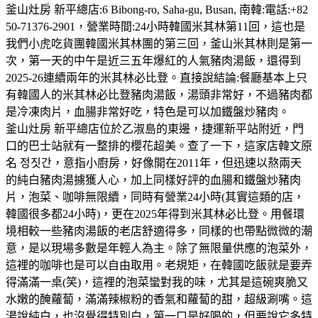
釜山灶房 新平總店:6 Bibong-ro, Saha-gu, Busan, 南韓:電話:+82
50-71376-2901，營業時間:24小時韓國米其林第11回，這也是
我們小虎吃貨團韓國米其林團的第三回，釜山米其林則是第一
次，第一天的中午是近三五年爆紅的人氣豬肉湯飯，還得到
2025-26連續兩年的米其林必比登。直接說結論:餐廳基本上只
有韓國人的米其林必比登豬肉湯飯，湯頭非常好，不過豬肉都
是冷凍肉片，血腸非常好吃，特色是可以加鐵盤炒豬肉。
釜山灶房 新平總店位於乙淑島的東邊，捷運新平站附近，門
口的巴士站就有一整排的櫻花超美。查了一下，這家店韓文原
名 정짓간，意指小廚房，好像開在2011年，但迅速以熬兩天
的純白豬肉湯擄獲人心，加上同樣好評的血腸和鐵盤炒豬肉
片，泡菜、咖啡無限續，同時有營業24小時(其實這類的店，
韓國很多都24小時)，更在2025年得到米其林必比登。用餐環
境相較一些豬肉湯飯的老店舒適得多，同樣的也帶點微微的潮
意，是以現場多數是年輕人為主。除了無限量供應的泡菜外，
這裡的咖啡也是可以自由取用。老規矩，在韓國吃飯就是要弄
得滿滿一桌(笑)，這裡的泡菜蠻對我的味，尤其是這碗爽脆又
水嫩的醃蘿蔔，滿滿辣椒粉的香氣和蘿蔔的甜，超級涮嘴。這
湯說純白，也沒覺得特別白，第一口是好喝的，但要說它多特