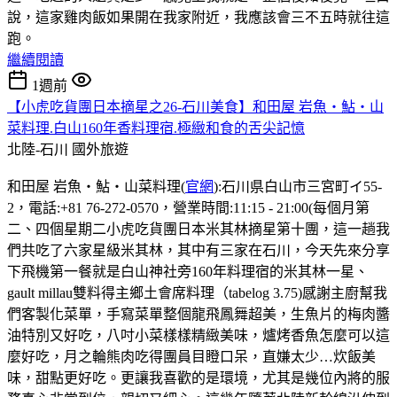
說，這家雞肉飯如果開在我家附近，我應該會三不五時就往這
跑。
繼續閱讀
1週前
【小虎吃貨團日本摘星之26-石川美食】和田屋 岩魚・鮎・山
菜料理.白山160年香料理宿.極緻和食的舌尖記憶
北陸-石川
國外旅遊
和田屋 岩魚・鮎・山菜料理(
官網
):石川県白山市三宮町イ55-
2，電話:+81 76-272-0570，營業時間:11:15 - 21:00(每個月第
二、四個星期二小虎吃貨團日本米其林摘星第十團，這一趟我
們共吃了六家星級米其林，其中有三家在石川，今天先來分享
下飛機第一餐就是白山神社旁160年料理宿的米其林一星、
gault millau雙料得主鄉土會席料理（tabelog 3.75)感謝主廚幫我
們客製化菜單，手寫菜單整個龍飛鳳舞超美，生魚片的梅肉醬
油特別又好吃，八吋小菜樣樣精緻美味，爐烤香魚怎麼可以這
麼好吃，月之輪熊肉吃得團員目瞪口呆，直嫌太少…炊飯美
味，甜點更好吃。更讓我喜歡的是環境，尤其是幾位內將的服