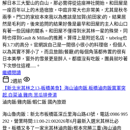
解日本三大聖山的白山，那必需得從這座神社開始。和田屋是
一座百年以上的木造宿旅，中庭非常大也非常美，尤其是秋冬
兩季。門口的家紋本來我以為應該是加賀(前田家)的，結果居
然是毛利的，後來追問的結果好像是最早和田屋的主人和山口
有著一些因緣的關系。和田屋不僅得到米其林一星的殊榮，同
時也得到Gault & Millau的推薦。算得上是附近名店，tabelog也
有3.73的高分。官網說自己是一間很小很小的料理宿，但個人
以為其實不算小了，而且旅館(餐廳)的每個角落都佈置的很有
日本美學，窗外的雪景更是醉人。都還沒有吃飯，團員就吵著
下次想住這裡.....。
繼續閱讀
2週前
【新北米其林之13-板橋美食】海山滷肉飯.板橋滷肉飯異軍突
起.白菜滷.雞肉.苦瓜排骨湯
滷肉飯/雞肉飯/蝦仁飯
國內旅遊
海山魯肉飯：新北市板橋區深丘里海山路43號，電話:0986 995
292，營業時間:11:00-21:002026年6月最新入選米其林比必
登。板橋又多了一家米其林滷肉飯(根本完勝三重)海山滷肉