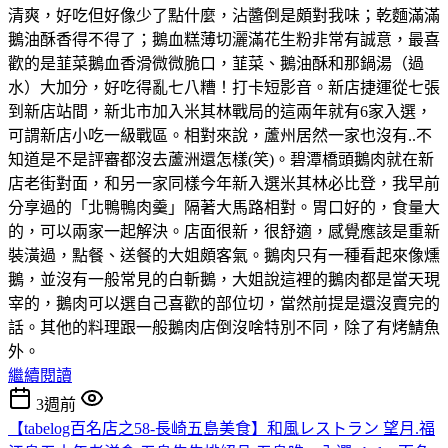
清爽，好吃但好像少了點什麼，沾醬倒是頗對我味；乾麵滿滿
鵝油酥香得不得了；鵝血糕薄切灑滿花生粉非常有誠意，最喜
歡的是韮菜鵝血香滑微微脆口，韮菜、鵝油酥和那鍋湯（過
水）大加分，好吃得亂七八糟！打卡短影音。新店捷運從七張
到新店站間，新北市加入米其林戰局的這兩年就有6家入選，
可謂新店小吃一級戰區。相對來說，蘆州居然一家也沒有..不
知道是不是評審都沒去蘆洲還怎樣(笑)。碧潭橋頭鵝肉就在新
店老街對面，和另一家同樣今年新入選米其林必比登，我早前
分享過的「北鴨鴨肉羹」隔著大馬路相對。胃口好的，食量大
的，可以兩家一起解決。店面很新，很舒適，感覺應該是重新
裝潢過，點餐、送餐的大姐頗客氣。鵝肉只有一種看起來像燻
鵝，並沒有一般常見的白斬鵝，大姐說這裡的鵝肉都是當天現
宰的，鵝肉可以選自己喜歡的部位切，當然前提是還沒賣完的
話。其他的料理跟一般鵝肉店倒沒啥特別不同，除了有烤鯖魚
外。
繼續閱讀
3週前
【tabelog百名店之58-長崎五島美食】和風レストラン 望月.福