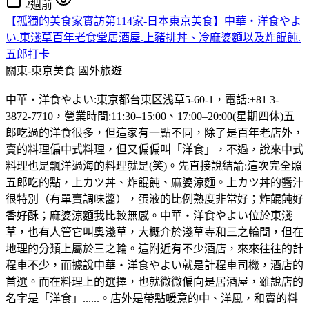
2週前
【孤獨的美食家實訪第114家-日本東京美食】中華・洋食やよ
い.東淺草百年老食堂居酒屋.上豬排丼、冷麻婆麵以及炸餛飩.
五郎打卡
關東-東京美食
國外旅遊
中華・洋食やよい:東京都台東区浅草5-60-1，電話:+81 3-
3872-7710，營業時間:11:30–15:00、17:00–20:00(星期四休)五
郎吃過的洋食很多，但這家有一點不同，除了是百年老店外，
賣的料理偏中式料理，但又偏偏叫「洋食」，不過，說來中式
料理也是飄洋過海的料理就是(笑)。先直接說結論:這次完全照
五郎吃的點，上カツ丼、炸餛飩、麻婆涼麵。上カツ丼的醬汁
很特別（有單賣調味醬），蛋液的比例熟度非常好；炸餛飩好
香好酥；麻婆涼麵我比較無感。中華・洋食やよい位於東淺
草，也有人管它叫奧淺草，大概介於淺草寺和三之輪間，但在
地理的分類上屬於三之輪。這附近有不少酒店，來來往往的計
程車不少，而據說中華・洋食やよい就是計程車司機，酒店的
首選。而在料理上的選擇，也就微微偏向是居酒屋，雖說店的
名字是「洋食」......。店外是帶點暖意的中、洋風，和賣的料