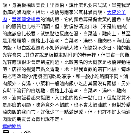
飯，身為板橋區美食里里長伯，說什麼也要來試試，畢竟我是
徹底的滷肉飯。相比，板橋另兩家米其林滷肉飯、
大碗公羊
肉
、
葉家藥燉排骨
的滷肉飯、它的顏色算是偏金黃的醬色，黏
口的膠質也比較不明顯。但，對偏好清淡口味（不是純瘦肉）
的應該會比較愛，就這點也反應在湯、白菜滷，雞肉上，甚至
是用餐環境。價格上小滷40、白菜49、湯65、雞肉65。海山滷
肉飯，坦白說我還真不知道這號人物，但據說不少日、韓的觀
光客會來...其位置說是板橋車站附近的巷弄裡，但其實一般觀
光客應該很少會走到這附近，比較有名的大概就是板橋運動場
吧。店裡的視覺帶點文青潮，地上是我喜歡的磨石地板，猜想
是老宅改建的?用餐空間乾乾淨淨，和一般小吃略顯不同。滷
肉飯外，有湯、小菜和一般滷肉飯小吃店其實沒有兩樣，另外
有時下流行的白切雞。價格上小滷40、白菜49、湯65、雞肉
65。滷肉飯看起來挺肥，入口也的確有一點化口，但黏膠質不
是那麼的明顯，味道意外不鹹膩，也不會太過油膩，但對於愛
滷肉飯的我而言，好像少了一點滿足感。但，也許不好太油滷
肉飯的朋友會喜歡也說不定。
繼續閱讀