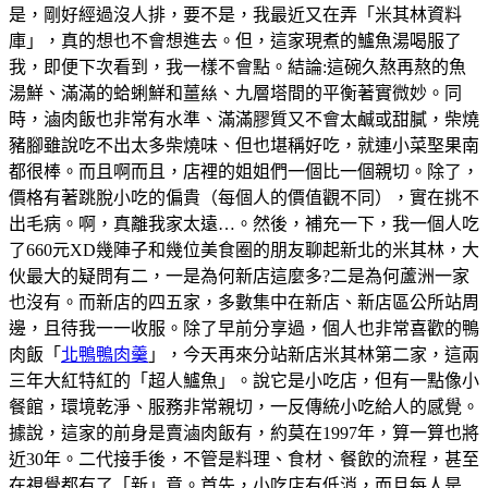
是，剛好經過沒人排，要不是，我最近又在弄「米其林資料
庫」，真的想也不會想進去。但，這家現煮的鱸魚湯喝服了
我，即便下次看到，我一樣不會點。結論:這碗久熬再熬的魚
湯鮮、滿滿的蛤蜊鮮和薑𢇃、九層塔間的平衡著實微妙。同
時，滷肉飯也非常有水準、滿滿膠質又不會太鹹或甜膩，柴燒
豬腳雖說吃不出太多柴燒味、但也堪稱好吃，就連小菜埾果南
都很棒。而且啊而且，店裡的姐姐們一個比一個親切。除了，
價格有著跳脫小吃的偏貴（每個人的價值觀不同），實在挑不
出毛病。啊，真離我家太遠…。然後，補充一下，我一個人吃
了660元XD幾陣子和幾位美食圈的朋友聊起新北的米其林，大
伙最大的疑問有二，一是為何新店這麼多?二是為何蘆洲一家
也沒有。而新店的四五家，多數集中在新店、新店區公所站周
邊，且待我一一收服。除了早前分享過，個人也非常喜歡的鴨
肉飯「
北鴨鴨肉羹
」，今天再來分站新店米其林第二家，這兩
三年大紅特紅的「超人鱸魚」。說它是小吃店，但有一點像小
餐館，環境乾淨、服務非常親切，一反傳統小吃給人的感覺。
據說，這家的前身是賣滷肉飯有，約莫在1997年，算一算也將
近30年。二代接手後，不管是料理、食材、餐飲的流程，甚至
在視覺都有了「新」意。首先，小吃店有低消，而且每人是