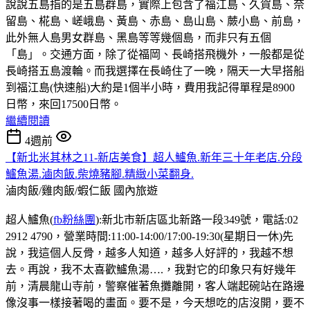
說說五島指的是五島群島，實際上包含了福江島、久賀島、奈
留島、椛島、嵯峨島、黃島、赤島、島山島、蕨小島、前島，
此外無人島男女群島、黑島等等幾個島，而非只有五個
「島」。交通方面，除了從福岡、長崎搭飛機外，一般都是從
長崎搭五島渡輪。而我選擇在長崎住了一晚，隔天一大早搭船
到福江島(快速船)大約是1個半小時，費用我記得單程是8900
日幣，來回17500日幣。
繼續閱讀
4週前
【新北米其林之11-新店美食】超人鱸魚.新年三十年老店.分段
鱸魚湯.滷肉飯.柴燒豬腳.精緻小菜翻身.
滷肉飯/雞肉飯/蝦仁飯
國內旅遊
超人鱸魚(
fb粉絲團
):新北市新店區北新路一段349號，電話:02
2912 4790，營業時間:11:00-14:00/17:00-19:30(星期日一休)先
說，我這個人反骨，越多人知道，越多人好評的，我越不想
去。再說，我不太喜歡鱸魚湯….，我對它的印象只有好幾年
前，清晨龍山寺前，警察催著魚攤離開，客人端起碗站在路邊
像沒事一樣接著喝的畫面。要不是，今天想吃的店沒開，要不