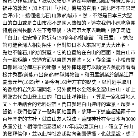
務真心非常到位，親切又細心。這幾年隨著北陸新幹線沿伸到
福井的敦賀，加上石川「小松」機場的直飛，讓北陸不在只是
金澤(市)，這個遠比石川(縣)的城市。然，不然是日本三大聖
山的白山或是白山市都不是國人熟知的。這次我們小虎吃貨團
特別在團長敝人在下考察後，決定帶大家去瞧瞧，除了走近
「白山」也安排了附近有150多年的餐旅館「和田屋」，這旅
館可能台灣人相對陌生，但對於日本人來說可是大大出名，一
點也不輸石川的加賀屋。它的位置約在白山的西面，離白山市
有一點矩離，交通方面以自駕方便些。又，從金澤、小松市開
車都是30分鐘左右的距離。另外棒球迷可以順便去美能市看看
松井秀喜(美能市出身)的棒球博物館。和田屋創業於創業江戸
慶應元年(1865)年，距今有160年左右的歷史，以附近手取川
的香魚和岩魚料理聞名，另外使用水全然來全聖山白山，加上
緊臨古代白山登上口的「白山比咩神社」，算是一家和當地人
文、土地結合的老料理宿。門口就是白山連峰的雪景。超美。
飯後，我們也留了一點時間給團員，參拜一下這座超過兩千一
百年歷史的古社，就白山友人說法，這間神社在全日本有3000
多座分社。相傳僧侶泰澄於717年成功登頂白山，確立了白山
的登拜信仰，並以此神社為起點向全國傳播。也就是說，想了