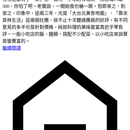
300，你怕了吧。老實說，一開始我也嚇一跳。但即來之，則
安之。印象中，這兩三年，光是「大台北美食地圖」、「靠米
其林生活」這兩個社團，就不止十次聽過團員的好評，有不同
意見的多半也是針對價格，純就料理的美味度當真近乎零負
評。一般小吃店的飯、麵類，搭配不少配菜，以小吃店來說算
是蠻豐富的。
繼續閱讀