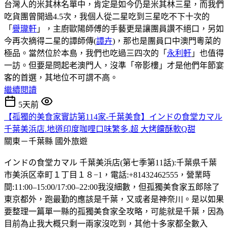
台灣人的米其林名單中，肯定是如今仍是米其林三星，而我們
吃貨團曾開過4.5次，我個人從二星吃到三星吃不下十次的
「
譽瓏軒
」，主廚歐陽師傅的手藝更是讓團員讚不絕口，另如
今再次摘得二星的譚師傳(
譚卉
)，那也是團員口中澳門粵菜的
極品。當然位於本島，我們也吃過三四次的「
永利軒
」也值得
一訪。但要是問起老澳門人，沒準「帝影樓」才是他們年節宴
客的首選，其地位不可謂不高。
繼續閱讀
5天前
【孤獨的美食家實訪第114家-千葉美食】インドの食堂カマル
千葉美浜店.地道印度咖哩口味繁多.超 大烤饢酥軟Q甜
關東－千葉縣
國外旅遊
インドの食堂カマル 千葉美浜店(第七季第11話):千葉県千葉
市美浜区幸町１丁目１８−1，電話:+81432462555，營業時
間:11:00–15:00/17:00–22:00我沒細數，但孤獨美食家五郎除了
東京都外，跑最勤的應該是千葉，又或者是神奈川。是以如果
要整理一篇單一縣的孤獨美食家全攻略，可能就是千葉，因為
目前為止我大概只剩一兩家沒吃到，其他十多家都全數入