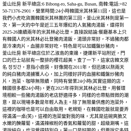
釜山灶房 新平總店:6 Bibong-ro, Saha-gu, Busan, 南韓:電話:+82
50-71376-2901，營業時間:24小時韓國米其林第11回，這也是
我們小虎吃貨團韓國米其林團的第三回，釜山米其林則是第一
次，第一天的中午是近三五年爆紅的人氣豬肉湯飯，還得到
2025-26連續兩年的米其林必比登。直接說結論:餐廳基本上只
有韓國人的米其林必比登豬肉湯飯，湯頭非常好，不過豬肉都
是冷凍肉片，血腸非常好吃，特色是可以加鐵盤炒豬肉。
釜山灶房 新平總店位於乙淑島的東邊，捷運新平站附近，門
口的巴士站就有一整排的櫻花超美。查了一下，這家店韓文原
名 정짓간，意指小廚房，好像開在2011年，但迅速以熬兩天
的純白豬肉湯擄獲人心，加上同樣好評的血腸和鐵盤炒豬肉
片，泡菜、咖啡無限續，同時有營業24小時(其實這類的店，
韓國很多都24小時)，更在2025年得到米其林必比登。用餐環
境相較一些豬肉湯飯的老店舒適得多，同樣的也帶點微微的潮
意，是以現場多數是年輕人為主。除了無限量供應的泡菜外，
這裡的咖啡也是可以自由取用。老規矩，在韓國吃飯就是要弄
得滿滿一桌(笑)，這裡的泡菜蠻對我的味，尤其是這碗爽脆又
水嫩的醃蘿蔔，滿滿辣椒粉的香氣和蘿蔔的甜，超級涮嘴。這
湯說純白，也沒覺得特別白，第一口是好喝的，但要說它多特