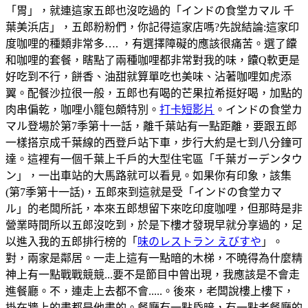
「胃」，就連這家五郎也沒吃過的「インドの食堂カマル 千
葉美浜店」，五郎粉粉們，你記得這家店嗎?先說結論:這家印
度咖哩的種類非常多…. ，有選擇障礙的應該很痛苦。選了饢
和咖哩的套餐，瞎點了兩種咖哩都非常對我的味，饢Q軟更是
好吃到不行，餅香、油甜就算單吃也美味、沾著咖哩如虎添
翼。配餐沙拉很一般，五郎也有喝的芒果拉希挺好喝，加點的
肉串偏乾，咖哩小籠包頗特別。
打卡短影片
。インドの食堂カ
マル登場於第7季第十一話，離千葉站有一點距離，要跟五郎
一樣搭京成千葉線的西登戶站下車，步行大約是七到八分鐘可
達。這裡有一個千葉上千戶的大型住宅區「千葉ガーデンタウ
ン」，一出車站的大馬路就可以看見。如果你有印象，該集
(第7季第十一話)，五郎來到這就是受「インドの食堂カマ
ル」的老闆所託，本來五郎想留下來吃印度咖哩，但那時是非
營業時間所以五郎沒吃到，於是下樓才發現早就分享過的，足
以進入我的五郎排行榜的「
味のレストラン えびすや
」。
對，兩家是鄰居。一走上這有一點暗的木梯，不曉得為什麼精
神上有一點戰戰競競...要不是節目中曾出現，我應該是不會走
進餐廳。不，連走上去都不會.....。後來，老闆說樓上樓下，
掛在牆上的畫都是他畫的。餐廳有一點昏暗，有一點老餐廳的