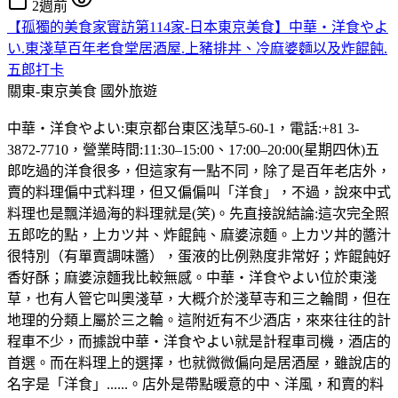
2週前
【孤獨的美食家實訪第114家-日本東京美食】中華・洋食やよ
い.東淺草百年老食堂居酒屋.上豬排丼、冷麻婆麵以及炸餛飩.
五郎打卡
關東-東京美食
國外旅遊
中華・洋食やよい:東京都台東区浅草5-60-1，電話:+81 3-
3872-7710，營業時間:11:30–15:00、17:00–20:00(星期四休)五
郎吃過的洋食很多，但這家有一點不同，除了是百年老店外，
賣的料理偏中式料理，但又偏偏叫「洋食」，不過，說來中式
料理也是飄洋過海的料理就是(笑)。先直接說結論:這次完全照
五郎吃的點，上カツ丼、炸餛飩、麻婆涼麵。上カツ丼的醬汁
很特別（有單賣調味醬），蛋液的比例熟度非常好；炸餛飩好
香好酥；麻婆涼麵我比較無感。中華・洋食やよい位於東淺
草，也有人管它叫奧淺草，大概介於淺草寺和三之輪間，但在
地理的分類上屬於三之輪。這附近有不少酒店，來來往往的計
程車不少，而據說中華・洋食やよい就是計程車司機，酒店的
首選。而在料理上的選擇，也就微微偏向是居酒屋，雖說店的
名字是「洋食」......。店外是帶點暖意的中、洋風，和賣的料