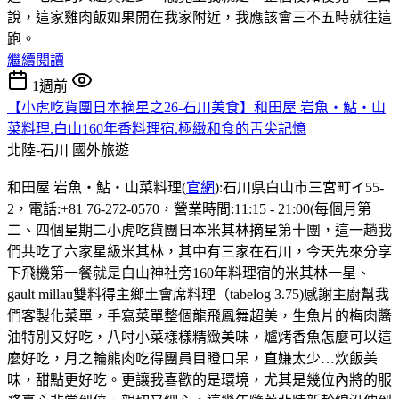
說，這家雞肉飯如果開在我家附近，我應該會三不五時就往這
跑。
繼續閱讀
1週前
【小虎吃貨團日本摘星之26-石川美食】和田屋 岩魚・鮎・山
菜料理.白山160年香料理宿.極緻和食的舌尖記憶
北陸-石川
國外旅遊
和田屋 岩魚・鮎・山菜料理(
官網
):石川県白山市三宮町イ55-
2，電話:+81 76-272-0570，營業時間:11:15 - 21:00(每個月第
二、四個星期二小虎吃貨團日本米其林摘星第十團，這一趟我
們共吃了六家星級米其林，其中有三家在石川，今天先來分享
下飛機第一餐就是白山神社旁160年料理宿的米其林一星、
gault millau雙料得主鄉土會席料理（tabelog 3.75)感謝主廚幫我
們客製化菜單，手寫菜單整個龍飛鳳舞超美，生魚片的梅肉醬
油特別又好吃，八吋小菜樣樣精緻美味，爐烤香魚怎麼可以這
麼好吃，月之輪熊肉吃得團員目瞪口呆，直嫌太少…炊飯美
味，甜點更好吃。更讓我喜歡的是環境，尤其是幾位內將的服