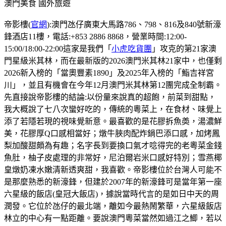
澳門美食
國外旅遊
帝影樓(
官網
):澳門氹仔廣東大馬路786、798、816及840號新濠
鋒酒店11樓，電話:+853 2886 8868，營業時間:12:00-
15:00/18:00-22:00這家是我們「
小虎吃貨團
」攻克的第21家澳
門星級米其林，而在最新版的2026澳門米其林21家中，也僅剩
2026新入榜的「當奧豐素1890」及2025年入榜的「鮨吉祥宮
川」，並且有機會在今年12月澳門米其林第12團完成全制霸。
先直接說帝影樓的結論:以份量來說真的超飽，前菜到甜點，
我大概說了七八次蠻好吃的，傳統的粵菜上，在食材、味覺上
添了若隱若現的視味覺新意。最喜歡的是花膠拆魚𡙡，湯濃鮮
美，花膠厚Q口感相當好；燉牛脥肉配炸鍋巴添口感，加烤鳳
梨加酸甜頗為有趣；名字長到要換口氣才唸得完的老粵菜金錢
魚肚，柚子皮處理的非常好，尼泊爾岩米口感好特別；雪燕椰
皇燉奶凍水嫩清新透爽甜，我喜歡。帝影樓位於台灣人可能不
是那麼熟悉的新濠鋒，但建於2007年的新濠鋒可是當年第一座
六星級的飯店(皇冠大飯店)，據說當時代言的是如日中天的周
潤發。它位於氹仔的最北端，離如今最熱鬧繁華，六星級飯店
林立的中心有一點距離。要說澳門粵菜當然如過江之鯽，若以