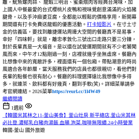
離，魷魚螺肉蒜、 龍蝦三明治、蜜棗煨肉等經典台灣味，加
上國人中餐最愛的台式櫻桃片皮鴨和視味覺創意滿滿的火焰豬
腱骨，以及手沖麻婆豆腐，全都能以輕鬆的價格享用，新開幕
期間還有打卡免費送龍蝦的優惠活動。
打卡短影片
。在寸土寸
金的信義區，要找到離捷運站周邊大空間的餐廳真不是易事，
幸好「四味軒」就是，離忠孝敦化三號出口走路只要三分鐘，
對於長輩真是一大福音。是以還在試營運期間就有不少老饕聞
風而來，中午才12點剛過一刻，店裡就幾乎坐無虛席。餐廳內
比想像中來的寬敝許多，裡面還有一個包廂。帶點潮意的時尚
風適合各年齡層，當天服務我們的店員也都很親切，看他們對
長輩的點餐也很有耐心。餐廳的料理選擇遠比我想像中多得
多，就連茶、飲料都有好幾頁，翻到手軟(笑)。詳細菜單請參
考官網連結。2026菜單
https://reurl.cc/1l4W49
繼續閱讀
1週前
【韓國米其林之11-釜山美食】釜山灶房 新平總店.釜山米其林
必比登.濃郁乳白豬肉湯飯.血腸.泡菜.咖啡無限續.24小時營業
韓國-釜山
國外旅遊