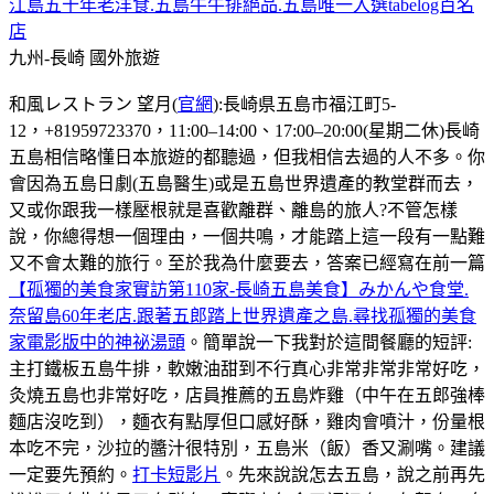
江島五十年老洋食.五島牛牛排絕品.五島唯一入選tabelog百名
店
九州-長崎
國外旅遊
和風レストラン 望月(
官網
):長崎県五島市福江町5-
12，+81959723370，11:00–14:00、17:00–20:00(星期二休)長崎
五島相信略懂日本旅遊的都聽過，但我相信去過的人不多。你
會因為五島日劇(五島醫生)或是五島世界遺產的教堂群而去，
又或你跟我一樣壓根就是喜歡離群、離島的旅人?不管怎樣
說，你總得想一個理由，一個共鳴，才能踏上這一段有一點難
又不會太難的旅行。至於我為什麼要去，答案已經寫在前一篇
【孤獨的美食家實訪第110家-長崎五島美食】みかんや食堂.
奈留島60年老店.跟著五郎踏上世界遺產之島.尋找孤獨的美食
家電影版中的神祕湯頭
。簡單說一下我對於這間餐廳的短評:
主打鐵板五島牛排，軟嫩油甜到不行真心非常非常非常好吃，
灸燒五島也非常好吃，店員推薦的五島炸雞（中午在五郎強棒
麵店沒吃到），麵衣有點厚但口感好酥，雞肉會噴汁，份量根
本吃不完，沙拉的醬汁很特別，五島米（飯）香又涮嘴。建議
一定要先預約。
打卡短影片
。先來說說怎去五島，說之前再先