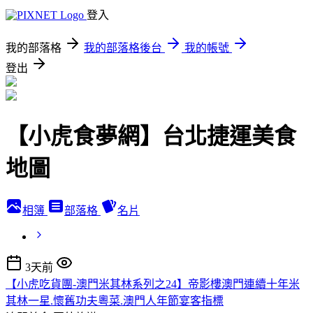
登入
我的部落格
我的部落格後台
我的帳號
登出
【小虎食夢網】台北捷運美食
地圖
相簿
部落格
名片
3天前
【小虎吃貨團-澳門米其林系列之24】帝影樓澳門連續十年米
其林一星.懷舊功夫粵菜.澳門人年節宴客指標