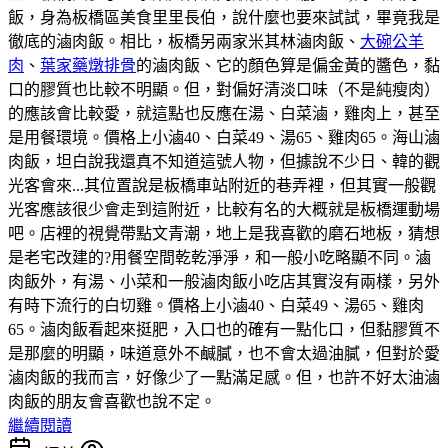
飯，身為板橋區美食里里長伯，說什麼也要來試試，畢竟我是
徹底的滷肉飯。相比，板橋另兩家米其林滷肉飯、
大碗公羊
肉
、
葉家藥燉排骨
的滷肉飯、它的顏色算是偏金黃的醬色，黏
口的膠質也比較不明顯。但，對偏好清淡口味（不是純瘦肉）
的應該會比較愛，就這點也反應在湯、白菜滷，雞肉上，甚至
是用餐環境。價格上小滷40、白菜49、湯65、雞肉65。海山滷
肉飯，坦白說我還真不知道這號人物，但據說不少日、韓的觀
光客會來...其位置說是板橋車站附近的巷弄裡，但其實一般觀
光客應該很少會走到這附近，比較有名的大概就是板橋運動場
吧。店裡的視覺帶點文青潮，地上是我喜歡的磨石地板，猜想
是老宅改建的?用餐空間乾乾淨淨，和一般小吃略顯不同。滷
肉飯外，有湯、小菜和一般滷肉飯小吃店其實沒有兩樣，另外
有時下流行的白切雞。價格上小滷40、白菜49、湯65、雞肉
65。滷肉飯看起來挺肥，入口也的確有一點化口，但黏膠質不
是那麼的明顯，味道意外不鹹膩，也不會太過油膩，但對於愛
滷肉飯的我而言，好像少了一點滿足感。但，也許不好太油滷
肉飯的朋友會喜歡也說不定。
繼續閱讀