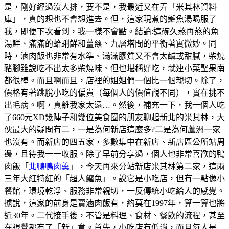
是，剛好經過沒人排，要不是，我最近又在弄「米其林資料
庫」，真的想也不會想進去。但，這家現煮的鱸魚湯喝服了
我，即便下次看到，我一樣不會點。結論:這碗久熬再熬的魚
湯鮮、滿滿的蛤蜊鮮和薑𢇃、九層塔間的平衡著實微妙。同
時，滷肉飯也非常有水準、滿滿膠質又不會太鹹或甜膩，柴燒
豬腳雖說吃不出太多柴燒味、但也堪稱好吃，就連小菜埾果南
都很棒。而且啊而且，店裡的姐姐們一個比一個親切。除了，
價格有著跳脫小吃的偏貴（每個人的價值觀不同），實在挑不
出毛病。啊，真離我家太遠…。然後，補充一下，我一個人吃
了660元XD幾陣子和幾位美食圈的朋友聊起新北的米其林，大
伙最大的疑問有二，一是為何新店這麼多?二是為何蘆洲一家
也沒有。而新店的四五家，多數集中在新店、新店區公所站周
邊，且待我一一收服。除了早前分享過，個人也非常喜歡的鴨
肉飯「
北鴨鴨肉羹
」，今天再來分站新店米其林第二家，這兩
三年大紅特紅的「超人鱸魚」。說它是小吃店，但有一點像小
餐館，環境乾淨、服務非常親切，一反傳統小吃給人的感覺。
據說，這家的前身是賣滷肉飯有，約莫在1997年，算一算也將
近30年。二代接手後，不管是料理、食材、餐飲的流程，甚至
在視覺都有了「新」意。首先，小吃店有低消，而且每人是