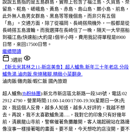
說說五島指的是五島群島，實際上包含了福江島、久賀島、奈
留島、椛島、嵯峨島、黃島、赤島、島山島、蕨小島、前島，
此外無人島男女群島、黑島等等幾個島，而非只有五個
「島」。交通方面，除了從福岡、長崎搭飛機外，一般都是從
長崎搭五島渡輪。而我選擇在長崎住了一晚，隔天一大早搭船
到福江島(快速船)大約是1個半小時，費用我記得單程是8900
日幣，來回17500日幣。
繼續閱讀
3週前
【新北米其林之11-新店美食】超人鱸魚.新年三十年老店.分段
鱸魚湯.滷肉飯.柴燒豬腳.精緻小菜翻身.
滷肉飯/雞肉飯/蝦仁飯
國內旅遊
超人鱸魚(
fb粉絲團
):新北市新店區北新路一段349號，電話:02
2912 4790，營業時間:11:00-14:00/17:00-19:30(星期日一休)先
說，我這個人反骨，越多人知道，越多人好評的，我越不想
去。再說，我不太喜歡鱸魚湯….，我對它的印象只有好幾年
前，清晨龍山寺前，警察催著魚攤離開，客人端起碗站在路邊
像沒事一樣接著喝的畫面。要不是，今天想吃的店沒開，要不