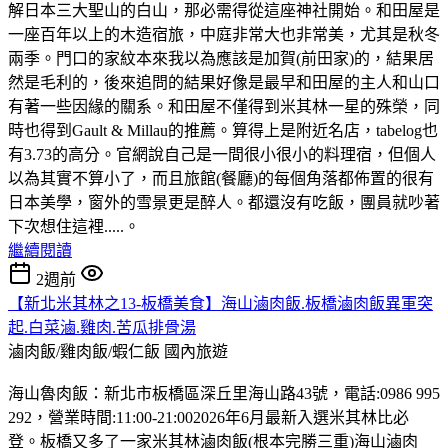
解日本三大聖山的白山，那必需得從這座神社開始。和田屋是
一座百年以上的木造宿旅，中庭非常大也非常美，尤其是秋冬
兩季。門口的家紋本來我以為應該是加賀(前田家)的，結果居
然是毛利的，後來追問的結果好像是最早和田屋的主人和山口
有著一些因緣的關系。和田屋不僅得到米其林一星的殊榮，同
時也得到Gault & Millau的推薦。算得上是附近名店，tabelog也
有3.73的高分。官網說自己是一間很小很小的料理宿，但個人
以為其實不算小了，而且旅館(餐廳)的每個角落都佈置的很有
日本美學，窗外的雪景更是醉人。都還沒有吃飯，團員就吵著
下次想住這裡.....。
繼續閱讀
2週前
【新北米其林之13-板橋美食】海山滷肉飯.板橋滷肉飯異軍突
起.白菜滷.雞肉.苦瓜排骨湯
滷肉飯/雞肉飯/蝦仁飯
國內旅遊
海山魯肉飯：新北市板橋區深丘里海山路43號，電話:0986 995
292，營業時間:11:00-21:002026年6月最新入選米其林比必
登。板橋又多了一家米其林滷肉飯(根本完勝三重)海山滷肉