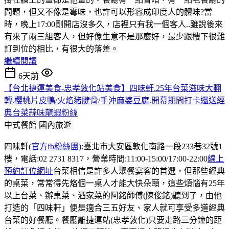
問題，但又不像是霉味，也許可以形容成印度人的體味?當
時，晚上17:00剛開店沒多久，店裡只有我一個客人..雖說後來
有來了兩三組客人，但好像生意不是那麼好，最少跟樓下很難
訂到位的相比，有很大的落差。
繼續閱讀
6天前
【台北捷運美食-忠孝敦化站美食】四味軒.25年台菜滋味大翻
轉.櫻桃片皮鴨/火焰豬腱骨/手沖麻婆豆腐.開幕期間打卡還送經
典台菜蒜味龍蝦粉絲
中式餐館
國內旅遊
四味軒(
官方fb粉絲團)
:臺北市大安區敦化南路一段233巷32號1
樓，電話:02 2731 8317，營業時間:11:00-15:00/17:00-22:00
線上
預約訂位網址
台菜相信是許多人聚餐宴客的首選，但那些經典
的桌菜，常常得先烙個一桌人才能大快朵頤，這些煩惱有25年
以上台菜、辦桌菜、酒家菜的阿銘師傅(陳俊銘)聽到了，由他
打造的「四味軒」便是適合三五好友、家人就可享受多道經典
台菜的好餐廳。餐廳離捷運站(忠孝敦化)只要走路三分鐘的距