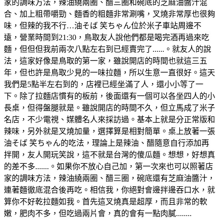
家的調味方法，辣油繞兩圈、醋三圈和碗底的芝麻油醬汁混
合、加上粗帶嚼勁、麵香的粗麵非常涮嘴，叉燒非常厚也很夠
味，但辣的我不行…油そば 笑ちゃん位於米子車站周邊不
遠，營業時間到21:30，鳥取友人說他們都是喝完酒再過來吃
麵，但但但我前兩次八點左右到已經賣完了......。就友人的說
法，這家好像是鳥取的第一家，雖說開店的時間也就這三五
年，但也許是鳥取少見的一味拉麵，所以生意一直很好。這天
我們是5點半左右到的，店裡已經坐滿了人，還小小等了一
下。除了拉麵店慣有的板前，後面還有一個可以各坐四人的小
長桌，但得盤腿就是。雖說開店的時間不久，但立馬成了米子
名店，不少電視、媒體名人來採訪過。基本上就是分正常版和
辣味，另外就是叉燒加量，選擇算是相對簡單。桌上放著一張
油そば 笑ちゃん的吃法，理論上是辣油、醋隨意自行添加再
拌開，友人開玩笑說，這不就是台灣的傻瓜麵。想想，好想真
的差不多.......。如果你不放心自己加，第一次來也可以照著店
家的調味方法，辣油繞兩圈、醋三圈，碗底還有芝麻油醬汁，
連著麵徹底混合後再吃。相信我，你絕對會邊拌邊吞口水，就
算你不好乾拉麵如我。首先這叉燒真是超厚，而且非常的軟
嫩，肥肉不多，但吃過兩片會，真的會有一點肉膩........