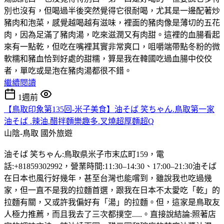
別也沒有，但喝過半後突然覺得它很耐喝，尤其是一邊配著炒
豬肉和泡菜，感覺越喝越有滋味，裡面的豬肉像是薄切的五花
肉，因為足滿了豬肉湯，吃來滋潤又有肉甜。這裡的血腸看起
來有一點乾，但吃在嘴裡其實非常爽口，咀嚼端帶點冬粉的微
軟糯和豬血恰到好處的甜糯，算是我在韓國吃過血腸中佼佼
者，單吃或是泡在豬肉湯都很不錯。
繼續閱讀
1週前
【鳥取印象第135回-米子美食】油そば 笑ちゃん.鳥取第一家
油そば .辣油.醋拌麵樂趣多.叉燒超厚麵超Q
山陰-鳥取
國外旅遊
油そば 笑ちゃん:鳥取県米子市末広町159，電
話:+81859302992，營業時間:11:30–14:30、17:00–21:30油そば
在日本也風行好幾年，甚至台灣也能嚐到，雖說我也吃過幾
家，但一直不是我的拉麵首選，跟我在日本不太愛吃「乾」的
拉麵有關，又或許我偏好有「湯」的拉麵。但，這家是鳥取友
人極力推薦，而且我去了三次都撲空.....。直接說結論:照著店