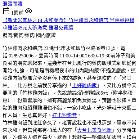
繼續閱讀
1週前
【新北米其林之14-永和美食】竹林雞肉永和總店.半熟蛋包銷
魂雞飯85元大碗滿意.雞湯免費續
鴨肉/鵝肉/雞肉
國內旅遊
竹林雞肉永和總店:234新北市永和區竹林路39巷13號，電
話:0289250096，營業時間:11:00–14:00/16:00–19:30前陣子和美
食圈的朋友聊起來，這幾年在台北風行的雞肉飯模式到底從何
開始?結論，可能是南機場夜市的山內雞肉飯?不過怎麼說，這
股雞肉飯旋風完全沒有停下來的跡象，甚至還吹向了「米其
林」，比方說之前我分享過的「
上好雞肉飯
」，又比方說今天
要聊的「竹林雞肉飯」。先說結論:銷魂雞飯85元（附半熟蛋
包），份量蠻厚的，還有高麗菜和免費雞湯，辣醬也很棒。單
點的雞肉和紹興雞湯也不錯。一家小吃店，光外場就十來個工
作人員，生意真是好。
打卡短影音
。
竹林雞肉飯到底紅多久了，老實說我也不是很清楚，畢竟不常
來永和，但當我那有43萬人的在「
大台北美食地圖
」分享時知
道，吃過的人還真是少。感覺上我就是一整個後知後覺。坦白