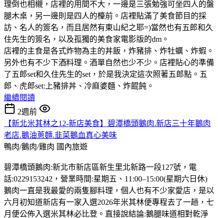
理倒也相櫬，店裡的用間不大，一邊是三張勉強可坐四人的盤
腿木桌，另一邊則是四人的檯前。店裡貼滿了美食節目的採
訪、名人的簽名，而且居然有東山紀之耶=)當然也有五郎和久
住先生的簽名，以及孤獨的美食家電影版的dm。
店裡的主食是各式炸物為主的丼飯，炸豬排、炸牡蠣、炸蝦。
另外也有不少下酒料理。酒單自然也少不少。店裡貼心的準備
了五郎set和久住先生的set，於是我決定這次照著五郎點。五
郎、虎郎set:上豬排丼、冷麻婆麵、炸餛飩。
繼續閱讀
2週前
【新北米其林之12-新店美食】碧潭橋頭鵝肉.新店三十年鵝肉
老店.鵝油蔥麵.韭菜鵝血真心美味
鴨肉/鵝肉/雞肉
國內旅遊
碧潭橋頭鵝肉:新北市新店區新生里北新路一段127號，電
話:0229153242，營業時間:星期五、11:00–15:00(星期六日休)
鵝肉一直是我最愛的兩隻腳料理，個人也有不少家愛店，是以
六月初知道新店有一家入選2026年米其林便專程去了一趟，七
月便公佈入選米其林必比登。直接說結論:鵝腿味道相對乾淨