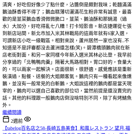
清爽，好吃但好像少了點什麼，沾醬倒是頗對我味；乾麵滿滿
鵝油酥香得不得了；鵝血糕薄切灑滿花生粉非常有誠意，最喜
歡的是韮菜鵝血香滑微微脆口，韮菜、鵝油酥和那鍋湯（過
水）大加分，好吃得亂七八糟！打卡短影音。新店捷運從七張
到新店站間，新北市加入米其林戰局的這兩年就有6家入選，
可謂新店小吃一級戰區。相對來說，蘆州居然一家也沒有..不
知道是不是評審都沒去蘆洲還怎樣(笑)。碧潭橋頭鵝肉就在新
店老街對面，和另一家同樣今年新入選米其林必比登，我早前
分享過的「北鴨鴨肉羹」隔著大馬路相對。胃口好的，食量大
的，可以兩家一起解決。店面很新，很舒適，感覺應該是重新
裝潢過，點餐、送餐的大姐頗客氣。鵝肉只有一種看起來像燻
鵝，並沒有一般常見的白斬鵝，大姐說這裡的鵝肉都是當天現
宰的，鵝肉可以選自己喜歡的部位切，當然前提是還沒賣完的
話。其他的料理跟一般鵝肉店倒沒啥特別不同，除了有烤鯖魚
外。
繼續閱讀
2週前
【tabelog百名店之58-長崎五島美食】和風レストラン 望月.福