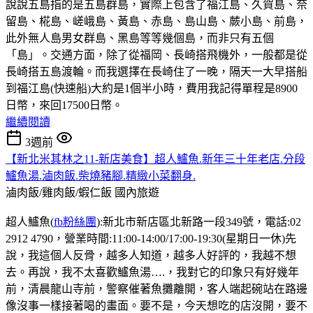
說說五島指的是五島群島，實際上包含了福江島、久賀島、奈
留島、椛島、嵯峨島、黃島、赤島、島山島、蕨小島、前島，
此外無人島男女群島、黑島等等幾個島，而非只有五個
「島」。交通方面，除了從福岡、長崎搭飛機外，一般都是從
長崎搭五島渡輪。而我選擇在長崎住了一晚，隔天一大早搭船
到福江島(快速船)大約是1個半小時，費用我記得單程是8900
日幣，來回17500日幣。
繼續閱讀
3週前
【新北米其林之11-新店美食】超人鱸魚.新年三十年老店.分段
鱸魚湯.滷肉飯.柴燒豬腳.精緻小菜翻身.
滷肉飯/雞肉飯/蝦仁飯
國內旅遊
超人鱸魚(
fb粉絲團
):新北市新店區北新路一段349號，電話:02
2912 4790，營業時間:11:00-14:00/17:00-19:30(星期日一休)先
說，我這個人反骨，越多人知道，越多人好評的，我越不想
去。再說，我不太喜歡鱸魚湯….，我對它的印象只有好幾年
前，清晨龍山寺前，警察催著魚攤離開，客人端起碗站在路邊
像沒事一樣接著喝的畫面。要不是，今天想吃的店沒開，要不