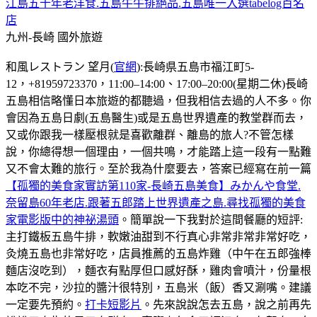
江島五十年老洋食.五島牛牛排絕品.五島唯一入選tabelog百名
店
九州-長崎
國外旅遊
和風レストラン 望月(
官網
):長崎県五島市福江町5-
12，+81959723370，11:00–14:00、17:00–20:00(星期二休)長崎
五島相信略懂日本旅遊的都聽過，但我相信去過的人不多。你
會因為五島日劇(五島醫生)或是五島世界遺產的教堂群而去，
又或你跟我一樣壓根就是喜歡離群、離島的旅人?不管怎樣
說，你總得想一個理由，一個共鳴，才能踏上這一段有一點難
又不會太難的旅行。至於我為什麼要去，答案已經寫在前一篇
【孤獨的美食家實訪第110家-長崎五島美食】みかんや食堂.
奈留島60年老店.跟著五郎踏上世界遺產之島.尋找孤獨的美食
家電影版中的神祕湯頭
。簡單說一下我對於這間餐廳的短評:
主打鐵板五島牛排，軟嫩油甜到不行真心非常非常非常好吃，
灸燒五島也非常好吃，店員推薦的五島炸雞（中午在五郎強棒
麵店沒吃到），麵衣有點厚但口感好酥，雞肉會噴汁，份量根
本吃不完，沙拉的醬汁很特別，五島米（飯）香又涮嘴。建議
一定要先預約。
打卡短影片
。先來說說怎去五島，說之前再先