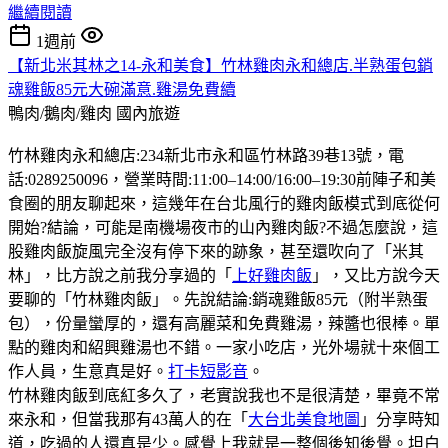
繼續閱讀
1週前
【新北米其林之14-永和美食】竹林雞肉永和總店.半熟蛋包銷
魂雞飯85元大碗滿意.雞湯免費續
鴨肉/鵝肉/雞肉
國內旅遊
竹林雞肉永和總店:234新北市永和區竹林路39巷13號，電
話:0289250096，營業時間:11:00–14:00/16:00–19:30前陣子和美
食圈的朋友聊起來，這幾年在台北風行的雞肉飯模式到底從何
開始?結論，可能是南機場夜市的山內雞肉飯?不過怎麼說，這
股雞肉飯旋風完全沒有停下來的跡象，甚至還吹向了「米其
林」，比方說之前我分享過的「
上好雞肉飯
」，又比方說今天
要聊的「竹林雞肉飯」。先說結論:銷魂雞飯85元（附半熟蛋
包），份量蠻厚的，還有高麗菜和免費雞湯，辣醬也很棒。單
點的雞肉和紹興雞湯也不錯。一家小吃店，光外場就十來個工
作人員，生意真是好。
打卡短影音
。
竹林雞肉飯到底紅多久了，老實說我也不是很清楚，畢竟不常
來永和，但當我那有43萬人的在「
大台北美食地圖
」分享時知
道，吃過的人還真是少。感覺上我就是一整個後知後覺。坦白