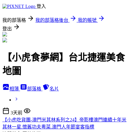
登入
我的部落格
我的部落格後台
我的帳號
登出
【小虎食夢網】台北捷運美食
地圖
相簿
部落格
名片
3天前
【小虎吃貨團-澳門米其林系列之24】帝影樓澳門連續十年米
其林一星.懷舊功夫粵菜.澳門人年節宴客指標