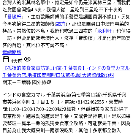
台灣人的米其林名單中，肯定是如今仍是米其林三星，而我們
吃貨團曾開過4.5次，我個人從二星吃到三星吃不下十次的
「
譽瓏軒
」，主廚歐陽師傅的手藝更是讓團員讚不絕口，另如
今再次摘得二星的譚師傳(
譚卉
)，那也是團員口中澳門粵菜的
極品。當然位於本島，我們也吃過三四次的「
永利軒
」也值得
一訪。但要是問起老澳門人，沒準「帝影樓」才是他們年節宴
客的首選，其地位不可謂不高。
繼續閱讀
4天前
【孤獨的美食家實訪第114家-千葉美食】インドの食堂カマル
千葉美浜店.地道印度咖哩口味繁多.超 大烤饢酥軟Q甜
關東－千葉縣
國外旅遊
インドの食堂カマル 千葉美浜店(第七季第11話):千葉県千葉
市美浜区幸町１丁目１８−1，電話:+81432462555，營業時
間:11:00–15:00/17:00–22:00我沒細數，但孤獨美食家五郎除了
東京都外，跑最勤的應該是千葉，又或者是神奈川。是以如果
要整理一篇單一縣的孤獨美食家全攻略，可能就是千葉，因為
目前為止我大概只剩一兩家沒吃到，其他十多家都全數入