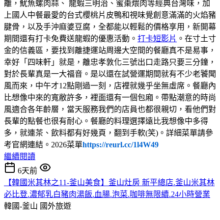
離，魷魚螺肉蒜、 龍蝦三明治、蜜棗煨肉等經典台灣味，加
上國人中餐最愛的台式櫻桃片皮鴨和視味覺創意滿滿的火焰豬
腱骨，以及手沖麻婆豆腐，全都能以輕鬆的價格享用，新開幕
期間還有打卡免費送龍蝦的優惠活動。
打卡短影片
。在寸土寸
金的信義區，要找到離捷運站周邊大空間的餐廳真不是易事，
幸好「四味軒」就是，離忠孝敦化三號出口走路只要三分鐘，
對於長輩真是一大福音。是以還在試營運期間就有不少老饕聞
風而來，中午才12點剛過一刻，店裡就幾乎坐無虛席。餐廳內
比想像中來的寬敝許多，裡面還有一個包廂。帶點潮意的時尚
風適合各年齡層，當天服務我們的店員也都很親切，看他們對
長輩的點餐也很有耐心。餐廳的料理選擇遠比我想像中多得
多，就連茶、飲料都有好幾頁，翻到手軟(笑)。詳細菜單請參
考官網連結。2026菜單
https://reurl.cc/1l4W49
繼續閱讀
6天前
【韓國米其林之11-釜山美食】釜山灶房 新平總店.釜山米其林
必比登.濃郁乳白豬肉湯飯.血腸.泡菜.咖啡無限續.24小時營業
韓國-釜山
國外旅遊