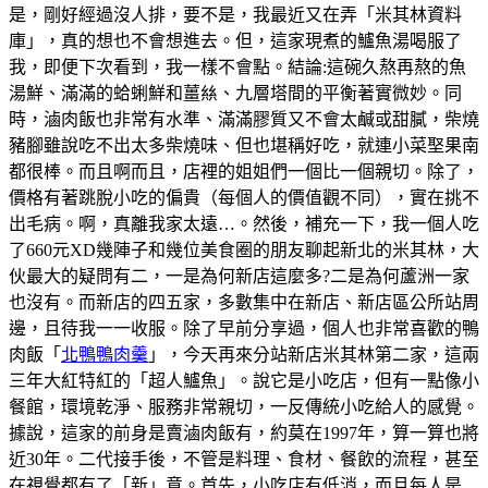
是，剛好經過沒人排，要不是，我最近又在弄「米其林資料
庫」，真的想也不會想進去。但，這家現煮的鱸魚湯喝服了
我，即便下次看到，我一樣不會點。結論:這碗久熬再熬的魚
湯鮮、滿滿的蛤蜊鮮和薑𢇃、九層塔間的平衡著實微妙。同
時，滷肉飯也非常有水準、滿滿膠質又不會太鹹或甜膩，柴燒
豬腳雖說吃不出太多柴燒味、但也堪稱好吃，就連小菜埾果南
都很棒。而且啊而且，店裡的姐姐們一個比一個親切。除了，
價格有著跳脫小吃的偏貴（每個人的價值觀不同），實在挑不
出毛病。啊，真離我家太遠…。然後，補充一下，我一個人吃
了660元XD幾陣子和幾位美食圈的朋友聊起新北的米其林，大
伙最大的疑問有二，一是為何新店這麼多?二是為何蘆洲一家
也沒有。而新店的四五家，多數集中在新店、新店區公所站周
邊，且待我一一收服。除了早前分享過，個人也非常喜歡的鴨
肉飯「
北鴨鴨肉羹
」，今天再來分站新店米其林第二家，這兩
三年大紅特紅的「超人鱸魚」。說它是小吃店，但有一點像小
餐館，環境乾淨、服務非常親切，一反傳統小吃給人的感覺。
據說，這家的前身是賣滷肉飯有，約莫在1997年，算一算也將
近30年。二代接手後，不管是料理、食材、餐飲的流程，甚至
在視覺都有了「新」意。首先，小吃店有低消，而且每人是