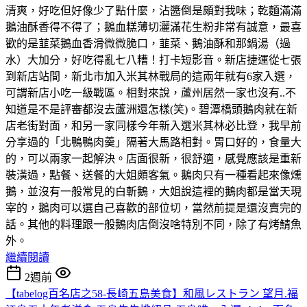
清爽，好吃但好像少了點什麼，沾醬倒是頗對我味；乾麵滿滿
鵝油酥香得不得了；鵝血糕薄切灑滿花生粉非常有誠意，最喜
歡的是韮菜鵝血香滑微微脆口，韮菜、鵝油酥和那鍋湯（過
水）大加分，好吃得亂七八糟！打卡短影音。新店捷運從七張
到新店站間，新北市加入米其林戰局的這兩年就有6家入選，
可謂新店小吃一級戰區。相對來說，蘆州居然一家也沒有..不
知道是不是評審都沒去蘆洲還怎樣(笑)。碧潭橋頭鵝肉就在新
店老街對面，和另一家同樣今年新入選米其林必比登，我早前
分享過的「北鴨鴨肉羹」隔著大馬路相對。胃口好的，食量大
的，可以兩家一起解決。店面很新，很舒適，感覺應該是重新
裝潢過，點餐、送餐的大姐頗客氣。鵝肉只有一種看起來像燻
鵝，並沒有一般常見的白斬鵝，大姐說這裡的鵝肉都是當天現
宰的，鵝肉可以選自己喜歡的部位切，當然前提是還沒賣完的
話。其他的料理跟一般鵝肉店倒沒啥特別不同，除了有烤鯖魚
外。
繼續閱讀
2週前
【tabelog百名店之58-長崎五島美食】和風レストラン 望月.福