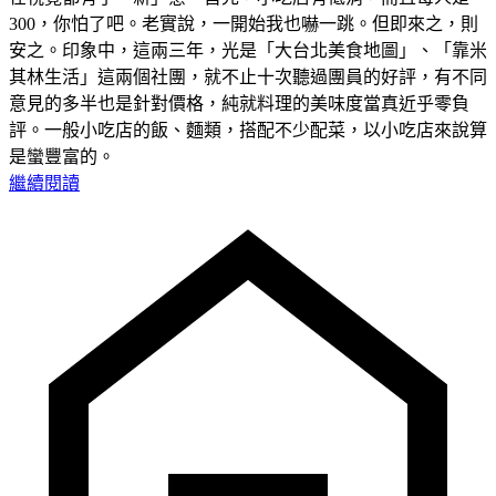
300，你怕了吧。老實說，一開始我也嚇一跳。但即來之，則
安之。印象中，這兩三年，光是「大台北美食地圖」、「靠米
其林生活」這兩個社團，就不止十次聽過團員的好評，有不同
意見的多半也是針對價格，純就料理的美味度當真近乎零負
評。一般小吃店的飯、麵類，搭配不少配菜，以小吃店來說算
是蠻豐富的。
繼續閱讀