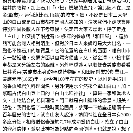
務真心非常到位，親切又細心。這幾年隨著北陸新幹線沿伸到
福井的敦賀，加上石川「小松」機場的直飛，讓北陸不在只是
金澤(市)，這個遠比石川(縣)的城市。然，不然是日本三大聖
山的白山或是白山市都不是國人熟知的。這次我們小虎吃貨團
特別在團長敝人在下考察後，決定帶大家去瞧瞧，除了走近
「白山」也安排了附近有150多年的餐旅館「和田屋」，這旅
館可能台灣人相對陌生，但對於日本人來說可是大大出名，一
點也不輸石川的加賀屋。它的位置約在白山的西面，離白山市
有一點矩離，交通方面以自駕方便些。又，從金澤、小松市開
車都是30分鐘左右的距離。另外棒球迷可以順便去美能市看看
松井秀喜(美能市出身)的棒球博物館。和田屋創業於創業江戸
慶應元年(1865)年，距今有160年左右的歷史，以附近手取川
的香魚和岩魚料理聞名，另外使用水全然來全聖山白山，加上
緊臨古代白山登上口的「白山比咩神社」，算是一家和當地人
文、土地結合的老料理宿。門口就是白山連峰的雪景。超美。
飯後，我們也留了一點時間給團員，參拜一下這座超過兩千一
百年歷史的古社，就白山友人說法，這間神社在全日本有3000
多座分社。相傳僧侶泰澄於717年成功登頂白山，確立了白山
的登拜信仰，並以此神社為起點向全國傳播。也就是說，想了