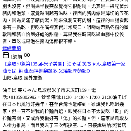
別也沒有，但喝過半後突然覺得它很耐喝，尤其是一邊配著炒
豬肉和泡菜，感覺越喝越有滋味，裡面的豬肉像是薄切的五花
肉，因為足滿了豬肉湯，吃來滋潤又有肉甜。這裡的血腸看起
來有一點乾，但吃在嘴裡其實非常爽口，咀嚼端帶點冬粉的微
軟糯和豬血恰到好處的甜糯，算是我在韓國吃過血腸中佼佼
者，單吃或是泡在豬肉湯都很不錯。
繼續閱讀
1週前
【鳥取印象第135回-米子美食】油そば 笑ちゃん.鳥取第一家
油そば .辣油.醋拌麵樂趣多.叉燒超厚麵超Q
山陰-鳥取
國外旅遊
油そば 笑ちゃん:鳥取県米子市末広町159，電
話:+81859302992，營業時間:11:30–14:30、17:00–21:30油そば
在日本也風行好幾年，甚至台灣也能嚐到，雖說我也吃過幾
家，但一直不是我的拉麵首選，跟我在日本不太愛吃「乾」的
拉麵有關，又或許我偏好有「湯」的拉麵。但，這家是鳥取友
人極力推薦，而且我去了三次都撲空.....。直接說結論:照著店