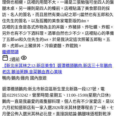
理倒也相櫬，店裡的用間不大，一邊是三張勉強可坐四人的盤
腿木桌，另一邊則是四人的檯前。店裡貼滿了美食節目的採
訪、名人的簽名，而且居然有東山紀之耶=)當然也有五郎和久
住先生的簽名，以及孤獨的美食家電影版的dm。
店裡的主食是各式炸物為主的丼飯，炸豬排、炸牡蠣、炸蝦。
另外也有不少下酒料理。酒單自然也少不少。店裡貼心的準備
了五郎set和久住先生的set，於是我決定這次照著五郎點。五
郎、虎郎set:上豬排丼、冷麻婆麵、炸餛飩。
繼續閱讀
2週前
【新北米其林之12-新店美食】碧潭橋頭鵝肉.新店三十年鵝肉
老店.鵝油蔥麵.韭菜鵝血真心美味
鴨肉/鵝肉/雞肉
國內旅遊
碧潭橋頭鵝肉:新北市新店區新生里北新路一段127號，電
話:0229153242，營業時間:星期五、11:00–15:00(星期六日休)
鵝肉一直是我最愛的兩隻腳料理，個人也有不少家愛店，是以
六月初知道新店有一家入選2026年米其林便專程去了一趟，七
月便公佈入選米其林必比登。直接說結論:鵝腿味道相對乾淨