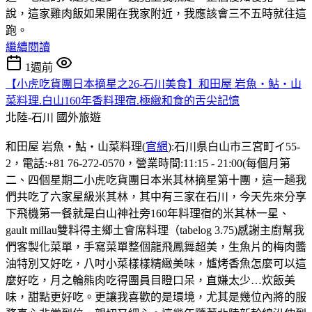
說，這家雞肉飯如果開在我家附近，我應該會三不五時就往這
跑。
繼續閱讀
1週前
【小虎吃貨團日本摘星之26-石川美食】和田屋 岩魚・鮎・山
菜料理.白山160年香料理宿.極緻和食的舌尖記憶
北陸-石川
國外旅遊
和田屋 岩魚・鮎・山菜料理(
官網
):石川県白山市三宮町イ55-
2，電話:+81 76-272-0570，營業時間:11:15 - 21:00(每個月第
二、四個星期二小虎吃貨團日本米其林摘星第十團，這一趟我
們共吃了六家星級米其林，其中有三家在石川，今天先來分享
下飛機第一餐就是白山神社旁160年料理宿的米其林一星、
gault millau雙料得主鄉土會席料理（tabelog 3.75)感謝主廚幫我
們客製化菜單，手寫菜單整個龍飛鳳舞超美，生魚片的梅肉醬
油特別又好吃，八吋小菜樣樣精緻美味，爐烤香魚怎麼可以這
麼好吃，月之輪熊肉吃得團員目瞪口呆，直嫌太少…炊飯美
味，甜點更好吃。更讓我喜歡的是環境，尤其是幾位內將的服