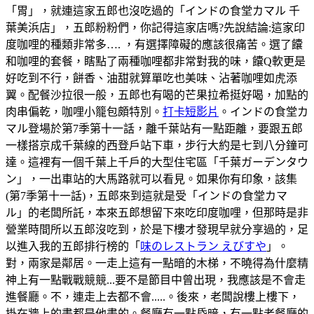
「胃」，就連這家五郎也沒吃過的「インドの食堂カマル 千
葉美浜店」，五郎粉粉們，你記得這家店嗎?先說結論:這家印
度咖哩的種類非常多…. ，有選擇障礙的應該很痛苦。選了饢
和咖哩的套餐，瞎點了兩種咖哩都非常對我的味，饢Q軟更是
好吃到不行，餅香、油甜就算單吃也美味、沾著咖哩如虎添
翼。配餐沙拉很一般，五郎也有喝的芒果拉希挺好喝，加點的
肉串偏乾，咖哩小籠包頗特別。
打卡短影片
。インドの食堂カ
マル登場於第7季第十一話，離千葉站有一點距離，要跟五郎
一樣搭京成千葉線的西登戶站下車，步行大約是七到八分鐘可
達。這裡有一個千葉上千戶的大型住宅區「千葉ガーデンタウ
ン」，一出車站的大馬路就可以看見。如果你有印象，該集
(第7季第十一話)，五郎來到這就是受「インドの食堂カマ
ル」的老闆所託，本來五郎想留下來吃印度咖哩，但那時是非
營業時間所以五郎沒吃到，於是下樓才發現早就分享過的，足
以進入我的五郎排行榜的「
味のレストラン えびすや
」。
對，兩家是鄰居。一走上這有一點暗的木梯，不曉得為什麼精
神上有一點戰戰競競...要不是節目中曾出現，我應該是不會走
進餐廳。不，連走上去都不會.....。後來，老闆說樓上樓下，
掛在牆上的畫都是他畫的。餐廳有一點昏暗，有一點老餐廳的