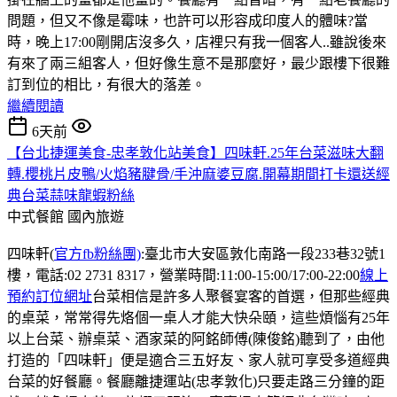
問題，但又不像是霉味，也許可以形容成印度人的體味?當
時，晚上17:00剛開店沒多久，店裡只有我一個客人..雖說後來
有來了兩三組客人，但好像生意不是那麼好，最少跟樓下很難
訂到位的相比，有很大的落差。
繼續閱讀
6天前
【台北捷運美食-忠孝敦化站美食】四味軒.25年台菜滋味大翻
轉.櫻桃片皮鴨/火焰豬腱骨/手沖麻婆豆腐.開幕期間打卡還送經
典台菜蒜味龍蝦粉絲
中式餐館
國內旅遊
四味軒(
官方fb粉絲團)
:臺北市大安區敦化南路一段233巷32號1
樓，電話:02 2731 8317，營業時間:11:00-15:00/17:00-22:00
線上
預約訂位網址
台菜相信是許多人聚餐宴客的首選，但那些經典
的桌菜，常常得先烙個一桌人才能大快朵頤，這些煩惱有25年
以上台菜、辦桌菜、酒家菜的阿銘師傅(陳俊銘)聽到了，由他
打造的「四味軒」便是適合三五好友、家人就可享受多道經典
台菜的好餐廳。餐廳離捷運站(忠孝敦化)只要走路三分鐘的距