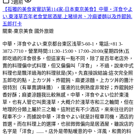
2週前
【孤獨的美食家實訪第114家-日本東京美食】中華・洋食やよ
い.東淺草百年老食堂居酒屋.上豬排丼、冷麻婆麵以及炸餛飩.
五郎打卡
關東-東京美食
國外旅遊
中華・洋食やよい:東京都台東区浅草5-60-1，電話:+81 3-
3872-7710，營業時間:11:30–15:00、17:00–20:00(星期四休)五
郎吃過的洋食很多，但這家有一點不同，除了是百年老店外，
賣的料理偏中式料理，但又偏偏叫「洋食」，不過，說來中式
料理也是飄洋過海的料理就是(笑)。先直接說結論:這次完全照
五郎吃的點，上カツ丼、炸餛飩、麻婆涼麵。上カツ丼的醬汁
很特別（有單賣調味醬），蛋液的比例熟度非常好；炸餛飩好
香好酥；麻婆涼麵我比較無感。中華・洋食やよい位於東淺
草，也有人管它叫奧淺草，大概介於淺草寺和三之輪間，但在
地理的分類上屬於三之輪。這附近有不少酒店，來來往往的計
程車不少，而據說中華・洋食やよい就是計程車司機，酒店的
首選。而在料理上的選擇，也就微微偏向是居酒屋，雖說店的
名字是「洋食」......。店外是帶點暖意的中、洋風，和賣的料