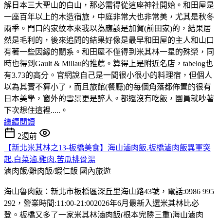
解日本三大聖山的白山，那必需得從這座神社開始。和田屋是
一座百年以上的木造宿旅，中庭非常大也非常美，尤其是秋冬
兩季。門口的家紋本來我以為應該是加賀(前田家)的，結果居
然是毛利的，後來追問的結果好像是最早和田屋的主人和山口
有著一些因緣的關系。和田屋不僅得到米其林一星的殊榮，同
時也得到Gault & Millau的推薦。算得上是附近名店，tabelog也
有3.73的高分。官網說自己是一間很小很小的料理宿，但個人
以為其實不算小了，而且旅館(餐廳)的每個角落都佈置的很有
日本美學，窗外的雪景更是醉人。都還沒有吃飯，團員就吵著
下次想住這裡.....。
繼續閱讀
2週前
【新北米其林之13-板橋美食】海山滷肉飯.板橋滷肉飯異軍突
起.白菜滷.雞肉.苦瓜排骨湯
滷肉飯/雞肉飯/蝦仁飯
國內旅遊
海山魯肉飯：新北市板橋區深丘里海山路43號，電話:0986 995
292，營業時間:11:00-21:002026年6月最新入選米其林比必
登。板橋又多了一家米其林滷肉飯(根本完勝三重)海山滷肉