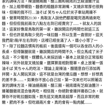
家的調味方法，辣油繞兩圈、醋三圈和碗底的芝麻油醬汁混
合、加上粗帶嚼勁、麵香的粗麵非常涮嘴，叉燒非常厚也很夠
味，但辣的我不行…油そば 笑ちゃん位於米子車站周邊不
遠，營業時間到21:30，鳥取友人說他們都是喝完酒再過來吃
麵，但但但我前兩次八點左右到已經賣完了......。就友人的說
法，這家好像是鳥取的第一家，雖說開店的時間也就這三五
年，但也許是鳥取少見的一味拉麵，所以生意一直很好。這天
我們是5點半左右到的，店裡已經坐滿了人，還小小等了一
下。除了拉麵店慣有的板前，後面還有一個可以各坐四人的小
長桌，但得盤腿就是。雖說開店的時間不久，但立馬成了米子
名店，不少電視、媒體名人來採訪過。基本上就是分正常版和
辣味，另外就是叉燒加量，選擇算是相對簡單。桌上放著一張
油そば 笑ちゃん的吃法，理論上是辣油、醋隨意自行添加再
拌開，友人開玩笑說，這不就是台灣的傻瓜麵。想想，好想真
的差不多.......。如果你不放心自己加，第一次來也可以照著店
家的調味方法，辣油繞兩圈、醋三圈，碗底還有芝麻油醬汁，
連著麵徹底混合後再吃。相信我，你絕對會邊拌邊吞口水，就
算你不好乾拉麵如我。首先這叉燒真是超厚，而且非常的軟
嫩，肥肉不多，但吃過兩片會，真的會有一點肉膩........