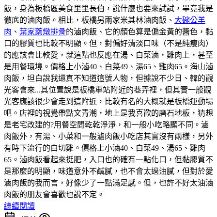
飯，身為板橋區美食里里長伯，說什麼也要來試試，畢竟我是
徹底的滷肉飯。相比，板橋另兩家米其林滷肉飯、
大碗公羊
肉
、
葉家藥燉排骨
的滷肉飯、它的顏色算是偏金黃的醬色，黏
口的膠質也比較不明顯。但，對偏好清淡口味（不是純瘦肉）
的應該會比較愛，就這點也反應在湯、白菜滷，雞肉上，甚至
是用餐環境。價格上小滷40、白菜49、湯65、雞肉65。海山滷
肉飯，坦白說我還真不知道這號人物，但據說不少日、韓的觀
光客會來...其位置說是板橋車站附近的巷弄裡，但其實一般觀
光客應該很少會走到這附近，比較有名的大概就是板橋運動場
吧。店裡的視覺帶點文青潮，地上是我喜歡的磨石地板，猜想
是老宅改建的?用餐空間乾乾淨淨，和一般小吃略顯不同。滷
肉飯外，有湯、小菜和一般滷肉飯小吃店其實沒有兩樣，另外
有時下流行的白切雞。價格上小滷40、白菜49、湯65、雞肉
65。滷肉飯看起來挺肥，入口也的確有一點化口，但黏膠質不
是那麼的明顯，味道意外不鹹膩，也不會太過油膩，但對於愛
滷肉飯的我而言，好像少了一點滿足感。但，也許不好太油滷
肉飯的朋友會喜歡也說不定。
繼續閱讀