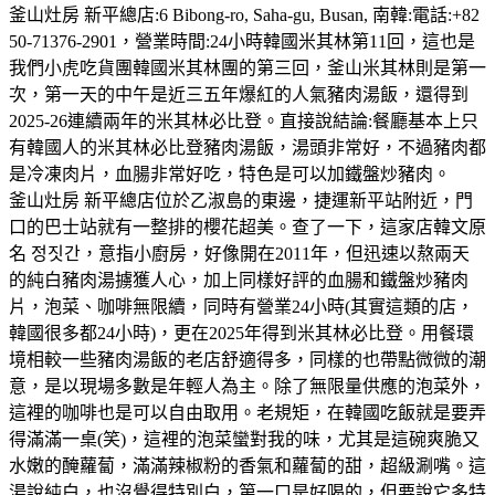
釜山灶房 新平總店:6 Bibong-ro, Saha-gu, Busan, 南韓:電話:+82
50-71376-2901，營業時間:24小時韓國米其林第11回，這也是
我們小虎吃貨團韓國米其林團的第三回，釜山米其林則是第一
次，第一天的中午是近三五年爆紅的人氣豬肉湯飯，還得到
2025-26連續兩年的米其林必比登。直接說結論:餐廳基本上只
有韓國人的米其林必比登豬肉湯飯，湯頭非常好，不過豬肉都
是冷凍肉片，血腸非常好吃，特色是可以加鐵盤炒豬肉。
釜山灶房 新平總店位於乙淑島的東邊，捷運新平站附近，門
口的巴士站就有一整排的櫻花超美。查了一下，這家店韓文原
名 정짓간，意指小廚房，好像開在2011年，但迅速以熬兩天
的純白豬肉湯擄獲人心，加上同樣好評的血腸和鐵盤炒豬肉
片，泡菜、咖啡無限續，同時有營業24小時(其實這類的店，
韓國很多都24小時)，更在2025年得到米其林必比登。用餐環
境相較一些豬肉湯飯的老店舒適得多，同樣的也帶點微微的潮
意，是以現場多數是年輕人為主。除了無限量供應的泡菜外，
這裡的咖啡也是可以自由取用。老規矩，在韓國吃飯就是要弄
得滿滿一桌(笑)，這裡的泡菜蠻對我的味，尤其是這碗爽脆又
水嫩的醃蘿蔔，滿滿辣椒粉的香氣和蘿蔔的甜，超級涮嘴。這
湯說純白，也沒覺得特別白，第一口是好喝的，但要說它多特