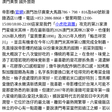
澳門美食
國外旅遊
帝影樓(
官網
):澳門氹仔廣東大馬路786、798、816及840號新濠
鋒酒店11樓，電話:+853 2886 8868，營業時間:12:00-
15:00/18:00-22:00這家是我們「
小虎吃貨團
」攻克的第21家澳
門星級米其林，而在最新版的2026澳門米其林21家中，也僅剩
2026新入榜的「當奧豐素1890」及2025年入榜的「鮨吉祥宮
川」，並且有機會在今年12月澳門米其林第12團完成全制霸。
先直接說帝影樓的結論:以份量來說真的超飽，前菜到甜點，
我大概說了七八次蠻好吃的，傳統的粵菜上，在食材、味覺上
添了若隱若現的視味覺新意。最喜歡的是花膠拆魚𡙡，湯濃鮮
美，花膠厚Q口感相當好；燉牛脥肉配炸鍋巴添口感，加烤鳳
梨加酸甜頗為有趣；名字長到要換口氣才唸得完的老粵菜金錢
魚肚，柚子皮處理的非常好，尼泊爾岩米口感好特別；雪燕椰
皇燉奶凍水嫩清新透爽甜，我喜歡。帝影樓位於台灣人可能不
是那麼熟悉的新濠鋒，但建於2007年的新濠鋒可是當年第一座
六星級的飯店(皇冠大飯店)，據說當時代言的是如日中天的周
潤發。它位於氹仔的最北端，離如今最熱鬧繁華，六星級飯店
林立的中心有一點距離。要說澳門粵菜當然如過江之鯽，若以