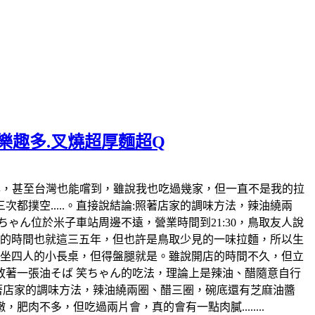
麵樂趣多.叉燒超厚麵超Q
日本也風行好幾年，甚至台灣也能嚐到，雖說我也吃過幾家，但一直不是我的拉
撲空.....。直接說結論:照著店家的調味方法，辣油繞兩
ゃん位於米子車站周邊不遠，營業時間到21:30，鳥取友人說
開店的時間也就這三五年，但也許是鳥取少見的一味拉麵，所以生
各坐四人的小長桌，但得盤腿就是。雖說開店的時間不久，但立
著一張油そば 笑ちゃん的吃法，理論上是辣油、醋隨意自行
照著店家的調味方法，辣油繞兩圈、醋三圈，碗底還有芝麻油醬
不多，但吃過兩片會，真的會有一點肉膩........