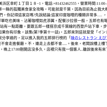
町１丁目１８−1，電話:+81432462555，營業時間:11:00–1
單一縣的孤獨美食家全攻略，可能就是千葉，因為目前為止我大
們，你記得這家店嗎?先說結論:這家印度咖哩的種類非常多….
算單吃也美味、沾著咖哩如虎添翼。配餐沙拉很一般，五郎也有
葉站有一點距離，要跟五郎一樣搭京成千葉線的西登戶站下車，
果你有印象，該集(第7季第十一話)，五郎來到這就是受「イ
就分享過的，足以進入我的五郎排行榜的「
味のレストラン えび
是不會走進餐廳。不，連走上去都不會.....。後來，老闆說樓
晚上17:00剛開店沒多久，店裡只有我一個客人..雖說後來