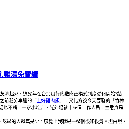
意.雞湯免費續
陣子和美食圈的朋友聊起來，這幾年在台北風行的雞肉飯模式到底從何開始?結
說之前我分享過的「
上好雞肉飯
」，又比方說今天要聊的「竹林
雞湯也不錯。一家小吃店，光外場就十來個工作人員，生意真是
，吃過的人還真是少。感覺上我就是一整個後知後覺。坦白說，