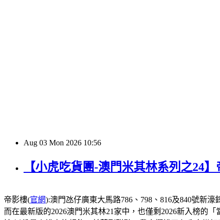
Aug
03
Mon
2026
10:56
【小虎吃貨團-澳門米其林系列之24
帝影樓(
官網
):澳門氹仔廣東大馬路786、798、816及840號新濠鋒酒店1
而在最新版的2026澳門米其林21家中，也僅剩2026新入榜的