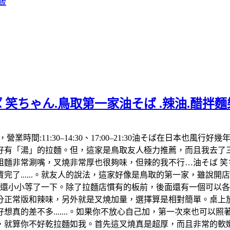
飯
 笑ちゃん.鳥取第一家油そば .辣油.醋拌
992，營業時間:11:30–14:30、17:00–21:30油そば在
「湯」的拉麵。但，這家是鳥取友人極力推薦，而且我去了三次都
麵非常涮嘴，叉燒非常厚也很夠味，但辣的我不行…油そば 笑ち
了......。就友人的說法，這家好像是鳥取的第一家，雖說
，還小小等了一下。除了拉麵店慣有的板前，後面還有一個可以
分正常版和辣味，另外就是叉燒加量，選擇算是相對簡單。桌上放
真的差不多.......。如果你不放心自己加，第一次來也可以
算你不好乾拉麵如我。首先這叉燒真是超厚，而且非常的軟嫩，肥肉