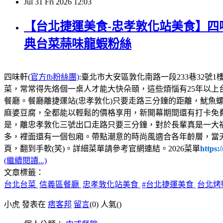
Jul
31
Fri
2026
12:03
【台北捷運美食-忠孝敦化站美食】四味
典台菜蒜味龍蝦粉絲
四味軒(
官方fb粉絲團)
:臺北市大安區敦化南路一段233巷32號1樓，電話:02
菜，常常得先烙個一桌人才能大快朵頤，這些煩惱有25年以上
餐廳。餐廳離捷運站(忠孝敦化)只要走路三分鐘的距離，魷魚
麻婆豆腐，全都能以輕鬆的價格享用，新開幕期間還有打卡免
是，離忠孝敦化三號出口走路只要三分鐘，對於長輩真是一大
多，裡面還有一個包廂。帶點潮意的時尚風適合各年齡層，當
頁，翻到手軟(笑)。詳細菜單請參考官網連結。2026菜單
https:
(繼續閱讀...)
文章標籤：
台北台菜
信義區餐廳
忠孝敦化站美食
#台北捷運美食
台北烤
小虎 發表在
痞客邦
留言
(0)
人氣(
)