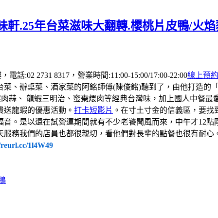
軒.25年台菜滋味大翻轉.櫻桃片皮鴨/火
 2731 8317，營業時間:11:00-15:00/17:00-22:00
線上預
台菜、辦桌菜、酒家菜的阿銘師傅(陳俊銘)聽到了，由他打造的
螺肉蒜、 龍蝦三明治、蜜棗煨肉等經典台灣味，加上國人中餐
費送龍蝦的優惠活動。
打卡短影片
。在寸土寸金的信義區，要找
福音。是以還在試營運期間就有不少老饕聞風而來，中午才12點
天服務我們的店員也都很親切，看他們對長輩的點餐也很有耐心
//reurl.cc/1l4W49
鴨