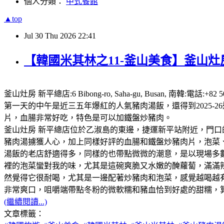
個人分類：
中式餐館
▲top
Jul
30
Thu
2026
22:41
【韓國米其林之11-釜山美食】釜山灶房
釜山灶房 新平總店:6 Bibong-ro, Saha-gu, Busan,
第一天的中午是近三五年爆紅的人氣豬肉湯飯，還得到2025
片，血腸非常好吃，特色是可以加鐵盤炒豬肉。
釜山灶房 新平總店位於乙淑島的東邊，捷運新平站附近，門口
豬肉湯擄獲人心，加上同樣好評的血腸和鐵盤炒豬肉片，泡菜、咖
湯飯的老店舒適得多，同樣的也帶點微微的潮意，是以現場多
裡的泡菜蠻對我的味，尤其是這碗爽脆又水嫩的醃蘿蔔，滿滿
然覺得它很耐喝，尤其是一邊配著炒豬肉和泡菜，感覺越喝越
非常爽口，咀嚼端帶點冬粉的微軟糯和豬血恰到好處的甜糯，
(繼續閱讀...)
文章標籤：