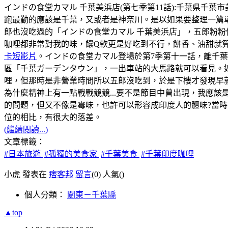
インドの食堂カマル 千葉美浜店(第七季第11話):千葉県千葉市美浜区幸
跑最勤的應該是千葉，又或者是神奈川。是以如果要整理一篇
郎也沒吃過的「インドの食堂カマル 千葉美浜店」，五郎粉粉
咖哩都非常對我的味，饢Q軟更是好吃到不行，餅香、油甜就
卡短影片
。インドの食堂カマル登場於第7季第十一話，離千
區「千葉ガーデンタウン」，一出車站的大馬路就可以看見。如
哩，但那時是非營業時間所以五郎沒吃到，於是下樓才發現早
為什麼精神上有一點戰戰競競...要不是節目中曾出現，我應該
的問題，但又不像是霉味，也許可以形容成印度人的體味?當時，
位的相比，有很大的落差。
(繼續閱讀...)
文章標籤：
#日本旅遊
#孤獨的美食家
#千葉美食
#千葉印度咖哩
小虎 發表在
痞客邦
留言
(0)
人氣(
)
個人分類：
關東－千葉縣
▲top