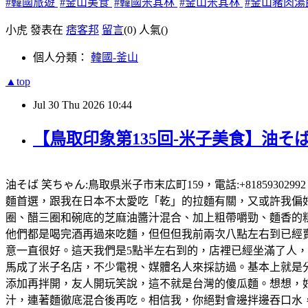
#韓國旅遊
#釜山美食
#韓國米其林
#釜山米其林
#釜山豬肉湯
小虎 發表在
痞客邦
留言
(0)
人氣(
)
個人分類：
韓國-釜山
▲top
Jul
30
Thu
2026
10:44
【鳥取印象第135回-米子美食】油そば
油そば 笑ちゃん:鳥取県米子市末広町159，電話:+81859302
麵首選，跟我在日本不太愛吃「乾」的拉麵有關，又或許我偏好有
圈、醋三圈和碗底的芝麻油醬汁混合、加上粗帶嚼勁、麵香的粗
他們都是喝完酒再過來吃麵，但但但我前兩次八點左右到已經賣完
意一直很好。這天我們是5點半左右到的，店裡已經坐滿了人
馬成了米子名店，不少電視、媒體名人來採訪過。基本上就是
添加再拌開，友人開玩笑說，這不就是台灣的傻瓜麵。想想，好想
汁，連著麵徹底混合後再吃。相信我，你絕對會邊拌邊吞口水，就