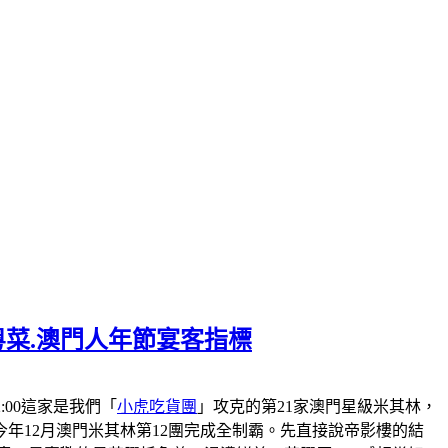
粵菜.澳門人年節宴客指標
-22:00這家是我們「
小虎吃貨團
」攻克的第21家澳門星級米其林，
會在今年12月澳門米其林第12團完成全制霸。先直接說帝影樓的結