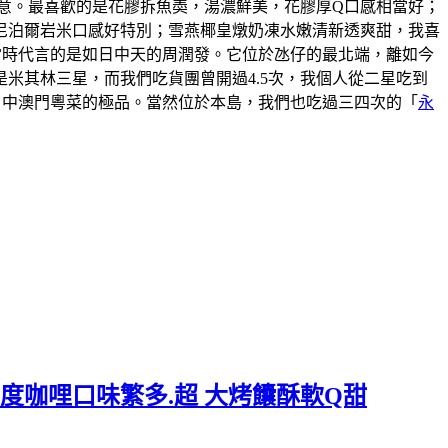
意。最喜歡的是花膠拆魚𡙡，湯濃鮮美，花膠厚Q口感相當好；
尼泊爾岩米口感好特別；雪燕椰皇燉奶凍水嫩清新透爽甜，我喜
說當時代言的是如日中天的周潤發。它位於氹仔的最北端，離如今
米其林三星，而我們吃貨團曾開過4.5次，我個人從二星吃到
口中澳門粵菜的極品。當然位於本島，我們也吃過三四次的「
永
度咖哩口味繁多.超 大烤饢酥軟Q甜