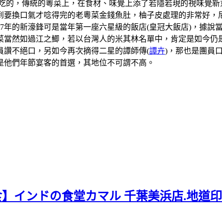
吃的，傳統的粵菜上，在食材、味覺上添了若隱若現的視味覺新
到要換口氣才唸得完的老粵菜金錢魚肚，柚子皮處理的非常好，
07年的新濠鋒可是當年第一座六星級的飯店(皇冠大飯店)，據
當然如過江之鯽，若以台灣人的米其林名單中，肯定是如今仍是
員讚不絕口，另如今再次摘得二星的譚師傳(
譚卉
)，那也是團員
是他們年節宴客的首選，其地位不可謂不高。
食】インドの食堂カマル 千葉美浜店.地道印