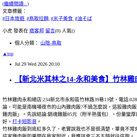
(繼續閱讀...)
文章標籤：
#日本旅遊
#鳥取拉麵
#米子美食
#油そば
小虎 發表在
痞客邦
留言
(0)
人氣(
)
個人分類：
山陰-鳥取
▲top
Jul
29
Wed
2026
20:10
【新北米其林之14-永和美食】竹林雞
竹林雞肉永和總店:234新北市永和區竹林路39巷13號，電話:0289
論，可能是南機場夜市的山內雞肉飯?不過怎麼說，這股雞肉
雞肉飯」。先說結論:銷魂雞飯85元（附半熟蛋包），份量蠻
好。
打卡短影音
。
竹林雞肉飯到底紅多久了，老實說我也不是很清楚，畢竟不常來
這家雞肉飯如果開在我家附近，我應該會三不五時就往這跑。