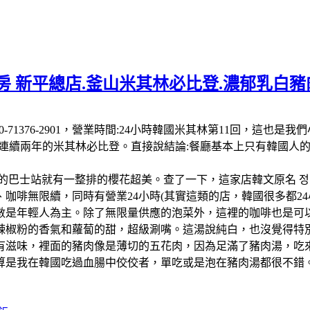
 新平總店.釜山米其林必比登.濃郁乳白豬肉
 南韓:電話:+82 50-71376-2901，營業時間:24小時韓國米其
-26連續兩年的米其林必比登。直接說結論:餐廳基本上只有韓國
的巴士站就有一整排的櫻花超美。查了一下，這家店韓文原名 정
啡無限續，同時有營業24小時(其實這類的店，韓國很多都24小
數是年輕人為主。除了無限量供應的泡菜外，這裡的咖啡也是可以
辣椒粉的香氣和蘿蔔的甜，超級涮嘴。這湯說純白，也沒覺得特
有滋味，裡面的豬肉像是薄切的五花肉，因為足滿了豬肉湯，吃
算是我在韓國吃過血腸中佼佼者，單吃或是泡在豬肉湯都很不錯