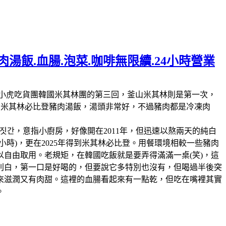
湯飯.血腸.泡菜.咖啡無限續.24小時營業
林第11回，這也是我們小虎吃貨團韓國米其林團的第三回，釜山米其林則是第一次，
人的米其林必比登豬肉湯飯，湯頭非常好，不過豬肉都是冷凍肉
짓간，意指小廚房，好像開在2011年，但迅速以熬兩天的純白
時)，更在2025年得到米其林必比登。用餐環境相較一些豬肉
自由取用。老規矩，在韓國吃飯就是要弄得滿滿一桌(笑)，這
別白，第一口是好喝的，但要說它多特別也沒有，但喝過半後突
來滋潤又有肉甜。這裡的血腸看起來有一點乾，但吃在嘴裡其實
。