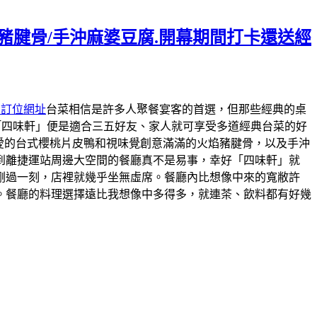
焰豬腱骨/手沖麻婆豆腐.開幕期間打卡還送經
約訂位網址
台菜相信是許多人聚餐宴客的首選，但那些經典的桌
「四味軒」便是適合三五好友、家人就可享受多道經典台菜的好
最愛的台式櫻桃片皮鴨和視味覺創意滿滿的火焰豬腱骨，以及手沖
到離捷運站周邊大空間的餐廳真不是易事，幸好「四味軒」就
剛過一刻，店裡就幾乎坐無虛席。餐廳內比想像中來的寬敝許
。餐廳的料理選擇遠比我想像中多得多，就連茶、飲料都有好幾