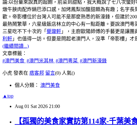
論:以份量來說真的超飽，前菜到甜點，我大概說了七八次蠻好
燉牛脥肉配炸鍋巴添口感，加烤鳳梨加酸甜頗為有趣；名字長
歡。帝影樓位於台灣人可能不是那麼熟悉的新濠鋒，但建於20
最熱鬧繁華，六星級飯店林立的中心有一點距離。要說澳門粵菜
三星吃不下十次的「
譽瓏軒
」，主廚歐陽師傅的手藝更是讓團
利軒
」也值得一訪。但要是問起老澳門人，沒準「帝影樓」才
(繼續閱讀...)
文章標籤：
#澳門美食
#澳門米其林
#澳門粵菜
#澳門新濠鋒
小虎 發表在
痞客邦
留言
(0)
人氣(
)
個人分類：
澳門美食
▲top
Aug
01
Sat
2026
21:00
【孤獨的美食家實訪第114家-千葉美