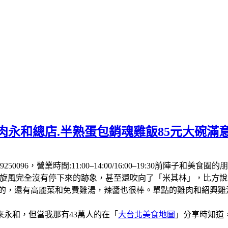
肉永和總店.半熟蛋包銷魂雞飯85元大碗滿
250096，營業時間:11:00–14:00/16:00–19:30前
飯旋風完全沒有停下來的跡象，甚至還吹向了「米其林」，比方
厚的，還有高麗菜和免費雞湯，辣醬也很棒。單點的雞肉和紹興
永和，但當我那有43萬人的在「
大台北美食地圖
」分享時知道