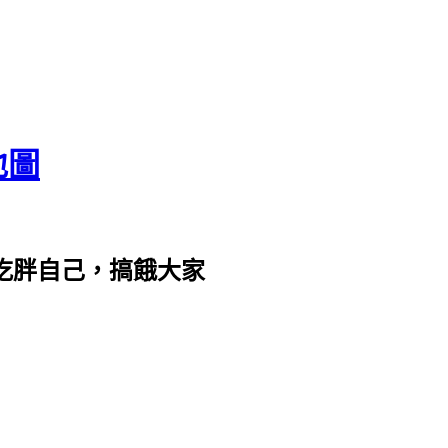
地圖
com。吃胖自己，搞餓大家