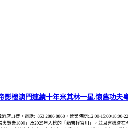
】帝影樓澳門連續十年米其林一星.懷舊功夫
1樓，電話:+853 2886 8868，營業時間:12:00-15:00/18:00
「當奧豐素1890」及2025年入榜的「鮨吉祥宮川」，並且有機