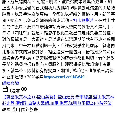
離，魷魚螺肉蒜、 龍蝦三明治、蜜棗煨肉等經典台灣味，加
上國人中餐最愛的台式櫻桃片皮鴨和視味覺創意滿滿的火焰豬
腱骨，以及手沖麻婆豆腐，全都能以輕鬆的價格享用，新開幕
期間還有打卡免費送龍蝦的優惠活動。
打卡短影片
。在寸土寸
金的信義區，要找到離捷運站周邊大空間的餐廳真不是易事，
幸好「四味軒」就是，離忠孝敦化三號出口走路只要三分鐘，
對於長輩真是一大福音。是以還在試營運期間就有不少老饕聞
風而來，中午才12點剛過一刻，店裡就幾乎坐無虛席。餐廳內
比想像中來的寬敝許多，裡面還有一個包廂。帶點潮意的時尚
風適合各年齡層，當天服務我們的店員也都很親切，看他們對
長輩的點餐也很有耐心。餐廳的料理選擇遠比我想像中多得
多，就連茶、飲料都有好幾頁，翻到手軟(笑)。詳細菜單請參
考官網連結。2026菜單
https://reurl.cc/1l4W49
繼續閱讀
1週前
【韓國米其林之11-釜山美食】釜山灶房 新平總店.釜山米其林
必比登.濃郁乳白豬肉湯飯.血腸.泡菜.咖啡無限續.24小時營業
韓國-釜山
國外旅遊