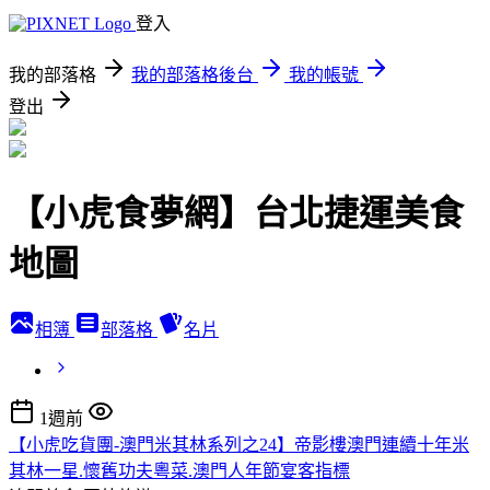
登入
我的部落格
我的部落格後台
我的帳號
登出
【小虎食夢網】台北捷運美食
地圖
相簿
部落格
名片
1週前
【小虎吃貨團-澳門米其林系列之24】帝影樓澳門連續十年米
其林一星.懷舊功夫粵菜.澳門人年節宴客指標