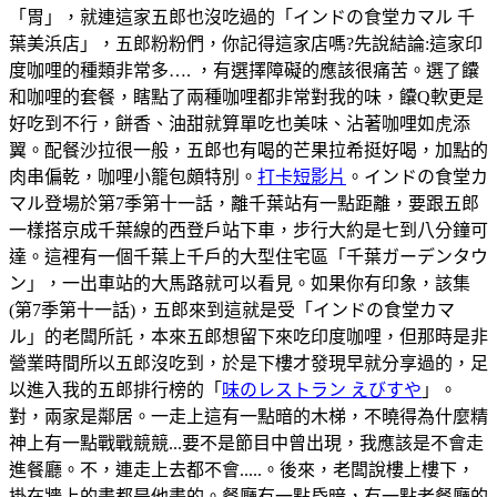
「胃」，就連這家五郎也沒吃過的「インドの食堂カマル 千
葉美浜店」，五郎粉粉們，你記得這家店嗎?先說結論:這家印
度咖哩的種類非常多…. ，有選擇障礙的應該很痛苦。選了饢
和咖哩的套餐，瞎點了兩種咖哩都非常對我的味，饢Q軟更是
好吃到不行，餅香、油甜就算單吃也美味、沾著咖哩如虎添
翼。配餐沙拉很一般，五郎也有喝的芒果拉希挺好喝，加點的
肉串偏乾，咖哩小籠包頗特別。
打卡短影片
。インドの食堂カ
マル登場於第7季第十一話，離千葉站有一點距離，要跟五郎
一樣搭京成千葉線的西登戶站下車，步行大約是七到八分鐘可
達。這裡有一個千葉上千戶的大型住宅區「千葉ガーデンタウ
ン」，一出車站的大馬路就可以看見。如果你有印象，該集
(第7季第十一話)，五郎來到這就是受「インドの食堂カマ
ル」的老闆所託，本來五郎想留下來吃印度咖哩，但那時是非
營業時間所以五郎沒吃到，於是下樓才發現早就分享過的，足
以進入我的五郎排行榜的「
味のレストラン えびすや
」。
對，兩家是鄰居。一走上這有一點暗的木梯，不曉得為什麼精
神上有一點戰戰競競...要不是節目中曾出現，我應該是不會走
進餐廳。不，連走上去都不會.....。後來，老闆說樓上樓下，
掛在牆上的畫都是他畫的。餐廳有一點昏暗，有一點老餐廳的