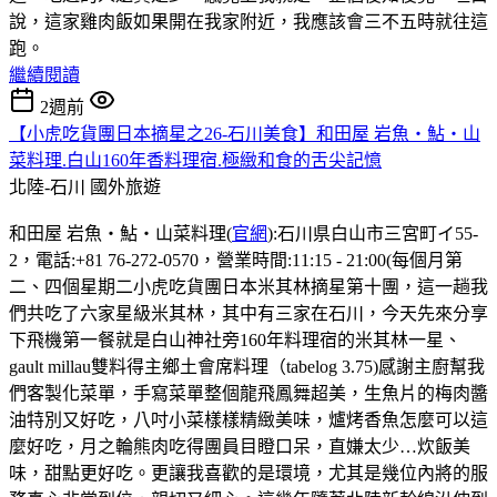
說，這家雞肉飯如果開在我家附近，我應該會三不五時就往這
跑。
繼續閱讀
2週前
【小虎吃貨團日本摘星之26-石川美食】和田屋 岩魚・鮎・山
菜料理.白山160年香料理宿.極緻和食的舌尖記憶
北陸-石川
國外旅遊
和田屋 岩魚・鮎・山菜料理(
官網
):石川県白山市三宮町イ55-
2，電話:+81 76-272-0570，營業時間:11:15 - 21:00(每個月第
二、四個星期二小虎吃貨團日本米其林摘星第十團，這一趟我
們共吃了六家星級米其林，其中有三家在石川，今天先來分享
下飛機第一餐就是白山神社旁160年料理宿的米其林一星、
gault millau雙料得主鄉土會席料理（tabelog 3.75)感謝主廚幫我
們客製化菜單，手寫菜單整個龍飛鳳舞超美，生魚片的梅肉醬
油特別又好吃，八吋小菜樣樣精緻美味，爐烤香魚怎麼可以這
麼好吃，月之輪熊肉吃得團員目瞪口呆，直嫌太少…炊飯美
味，甜點更好吃。更讓我喜歡的是環境，尤其是幾位內將的服