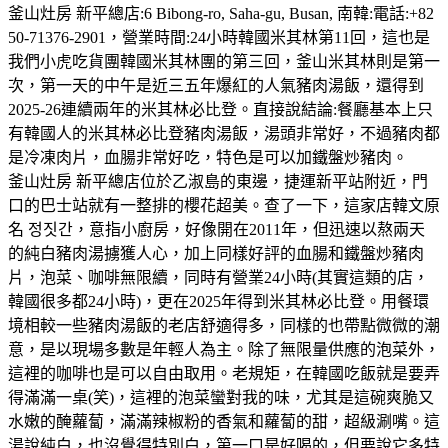
釜山灶房 新平總店:6 Bibong-ro, Saha-gu, Busan, 南韓:電話:+82
50-71376-2901，營業時間:24小時韓國米其林第11回，這也是
我們小虎吃貨團韓國米其林團的第三回，釜山米其林則是第一
次，第一天的中午是近三五年爆紅的人氣豬肉湯飯，還得到
2025-26連續兩年的米其林必比登。直接說結論:餐廳基本上只
有韓國人的米其林必比登豬肉湯飯，湯頭非常好，不過豬肉都
是冷凍肉片，血腸非常好吃，特色是可以加鐵盤炒豬肉。
釜山灶房 新平總店位於乙淑島的東邊，捷運新平站附近，門
口的巴士站就有一整排的櫻花超美。查了一下，這家店韓文原
名 정짓간，意指小廚房，好像開在2011年，但迅速以熬兩天
的純白豬肉湯擄獲人心，加上同樣好評的血腸和鐵盤炒豬肉
片，泡菜、咖啡無限續，同時有營業24小時(其實這類的店，
韓國很多都24小時)，更在2025年得到米其林必比登。用餐環
境相較一些豬肉湯飯的老店舒適得多，同樣的也帶點微微的潮
意，是以現場多數是年輕人為主。除了無限量供應的泡菜外，
這裡的咖啡也是可以自由取用。老規矩，在韓國吃飯就是要弄
得滿滿一桌(笑)，這裡的泡菜蠻對我的味，尤其是這碗爽脆又
水嫩的醃蘿蔔，滿滿辣椒粉的香氣和蘿蔔的甜，超級涮嘴。這
湯說純白，也沒覺得特別白，第一口是好喝的，但要說它多特