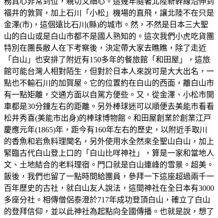
務真心非常到位，親切又細心。這幾年隨著北陸新幹線沿伸到
福井的敦賀，加上石川「小松」機場的直飛，讓北陸不在只是
金澤(市)，這個遠比石川(縣)的城市。然，不然是日本三大聖
山的白山或是白山市都不是國人熟知的。這次我們小虎吃貨團
特別在團長敝人在下考察後，決定帶大家去瞧瞧，除了走近
「白山」也安排了附近有150多年的餐旅館「和田屋」，這旅
館可能台灣人相對陌生，但對於日本人來說可是大大出名，一
點也不輸石川的加賀屋。它的位置約在白山的西面，離白山市
有一點矩離，交通方面以自駕方便些。又，從金澤、小松市開
車都是30分鐘左右的距離。另外棒球迷可以順便去美能市看看
松井秀喜(美能市出身)的棒球博物館。和田屋創業於創業江戸
慶應元年(1865)年，距今有160年左右的歷史，以附近手取川
的香魚和岩魚料理聞名，另外使用水全然來全聖山白山，加上
緊臨古代白山登上口的「白山比咩神社」，算是一家和當地人
文、土地結合的老料理宿。門口就是白山連峰的雪景。超美。
飯後，我們也留了一點時間給團員，參拜一下這座超過兩千一
百年歷史的古社，就白山友人說法，這間神社在全日本有3000
多座分社。相傳僧侶泰澄於717年成功登頂白山，確立了白山
的登拜信仰，並以此神社為起點向全國傳播。也就是說，想了