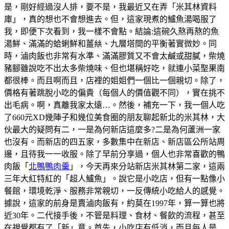
是，剛好經過沒人排，要不是，我最近又在弄「米其林資料
庫」，真的想也不會想進去。但，這家現煮的鱸魚湯喝服了
我，即便下次看到，我一樣不會點。結論:這碗久熬再熬的魚
湯鮮、滿滿的蛤蜊鮮和薑𢇃、九層塔間的平衡著實微妙。同
時，滷肉飯也非常有水準、滿滿膠質又不會太鹹或甜膩，柴燒
豬腳雖說吃不出太多柴燒味、但也堪稱好吃，就連小菜埾果南
都很棒。而且啊而且，店裡的姐姐們一個比一個親切。除了，
價格有著跳脫小吃的偏貴（每個人的價值觀不同），實在挑不
出毛病。啊，真離我家太遠…。然後，補充一下，我一個人吃
了660元XD幾陣子和幾位美食圈的朋友聊起新北的米其林，大
伙最大的疑問有二，一是為何新店這麼多?二是為何蘆洲一家
也沒有。而新店的四五家，多數集中在新店、新店區公所站周
邊，且待我一一收服。除了早前分享過，個人也非常喜歡的鴨
肉飯「
北鴨鴨肉羹
」，今天再來分站新店米其林第二家，這兩
三年大紅特紅的「超人鱸魚」。說它是小吃店，但有一點像小
餐館，環境乾淨、服務非常親切，一反傳統小吃給人的感覺。
據說，這家的前身是賣滷肉飯有，約莫在1997年，算一算也將
近30年。二代接手後，不管是料理、食材、餐飲的流程，甚至
在視覺都有了「新」意。首先，小吃店有低消，而且每人是