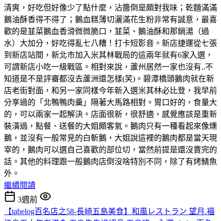
清爽，好吃但好像少了點什麼，沾醬倒是頗對我味；乾麵滿滿
鵝油酥香得不得了；鵝血糕薄切灑滿花生粉非常有誠意，最喜
歡的是韮菜鵝血香滑微微脆口，韮菜、鵝油酥和那鍋湯（過
水）大加分，好吃得亂七八糟！打卡短影音。新店捷運從七張
到新店站間，新北市加入米其林戰局的這兩年就有6家入選，
可謂新店小吃一級戰區。相對來說，蘆州居然一家也沒有..不
知道是不是評審都沒去蘆洲還怎樣(笑)。碧潭橋頭鵝肉就在新
店老街對面，和另一家同樣今年新入選米其林必比登，我早前
分享過的「北鴨鴨肉羹」隔著大馬路相對。胃口好的，食量大
的，可以兩家一起解決。店面很新，很舒適，感覺應該是重新
裝潢過，點餐、送餐的大姐頗客氣。鵝肉只有一種看起來像燻
鵝，並沒有一般常見的白斬鵝，大姐說這裡的鵝肉都是當天現
宰的，鵝肉可以選自己喜歡的部位切，當然前提是還沒賣完的
話。其他的料理跟一般鵝肉店倒沒啥特別不同，除了有烤鯖魚
外。
繼續閱讀
3週前
【tabelog百名店之58-長崎五島美食】和風レストラン 望月.福