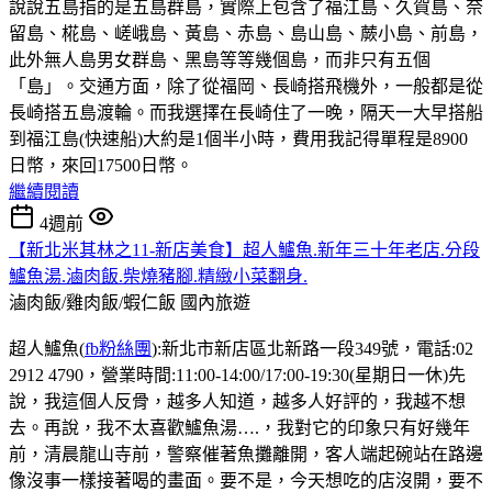
說說五島指的是五島群島，實際上包含了福江島、久賀島、奈
留島、椛島、嵯峨島、黃島、赤島、島山島、蕨小島、前島，
此外無人島男女群島、黑島等等幾個島，而非只有五個
「島」。交通方面，除了從福岡、長崎搭飛機外，一般都是從
長崎搭五島渡輪。而我選擇在長崎住了一晚，隔天一大早搭船
到福江島(快速船)大約是1個半小時，費用我記得單程是8900
日幣，來回17500日幣。
繼續閱讀
4週前
【新北米其林之11-新店美食】超人鱸魚.新年三十年老店.分段
鱸魚湯.滷肉飯.柴燒豬腳.精緻小菜翻身.
滷肉飯/雞肉飯/蝦仁飯
國內旅遊
超人鱸魚(
fb粉絲團
):新北市新店區北新路一段349號，電話:02
2912 4790，營業時間:11:00-14:00/17:00-19:30(星期日一休)先
說，我這個人反骨，越多人知道，越多人好評的，我越不想
去。再說，我不太喜歡鱸魚湯….，我對它的印象只有好幾年
前，清晨龍山寺前，警察催著魚攤離開，客人端起碗站在路邊
像沒事一樣接著喝的畫面。要不是，今天想吃的店沒開，要不