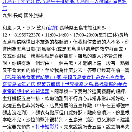
江島五十年老洋食.五島牛牛排絕品.五島唯一入選tabelog百名
店
九州-長崎
國外旅遊
和風レストラン 望月(
官網
):長崎県五島市福江町5-
12，+81959723370，11:00–14:00、17:00–20:00(星期二休)長崎
五島相信略懂日本旅遊的都聽過，但我相信去過的人不多。你
會因為五島日劇(五島醫生)或是五島世界遺產的教堂群而去，
又或你跟我一樣壓根就是喜歡離群、離島的旅人?不管怎樣
說，你總得想一個理由，一個共鳴，才能踏上這一段有一點難
又不會太難的旅行。至於我為什麼要去，答案已經寫在前一篇
【孤獨的美食家實訪第110家-長崎五島美食】みかんや食堂.
奈留島60年老店.跟著五郎踏上世界遺產之島.尋找孤獨的美食
家電影版中的神祕湯頭
。簡單說一下我對於這間餐廳的短評:
主打鐵板五島牛排，軟嫩油甜到不行真心非常非常非常好吃，
灸燒五島也非常好吃，店員推薦的五島炸雞（中午在五郎強棒
麵店沒吃到），麵衣有點厚但口感好酥，雞肉會噴汁，份量根
本吃不完，沙拉的醬汁很特別，五島米（飯）香又涮嘴。建議
一定要先預約。
打卡短影片
。先來說說怎去五島，說之前再先