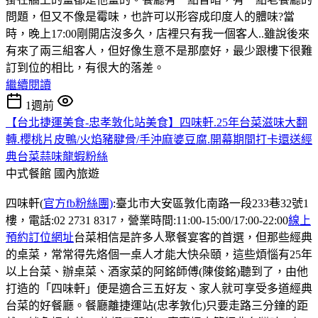
問題，但又不像是霉味，也許可以形容成印度人的體味?當
時，晚上17:00剛開店沒多久，店裡只有我一個客人..雖說後來
有來了兩三組客人，但好像生意不是那麼好，最少跟樓下很難
訂到位的相比，有很大的落差。
繼續閱讀
1週前
【台北捷運美食-忠孝敦化站美食】四味軒.25年台菜滋味大翻
轉.櫻桃片皮鴨/火焰豬腱骨/手沖麻婆豆腐.開幕期間打卡還送經
典台菜蒜味龍蝦粉絲
中式餐館
國內旅遊
四味軒(
官方fb粉絲團)
:臺北市大安區敦化南路一段233巷32號1
樓，電話:02 2731 8317，營業時間:11:00-15:00/17:00-22:00
線上
預約訂位網址
台菜相信是許多人聚餐宴客的首選，但那些經典
的桌菜，常常得先烙個一桌人才能大快朵頤，這些煩惱有25年
以上台菜、辦桌菜、酒家菜的阿銘師傅(陳俊銘)聽到了，由他
打造的「四味軒」便是適合三五好友、家人就可享受多道經典
台菜的好餐廳。餐廳離捷運站(忠孝敦化)只要走路三分鐘的距