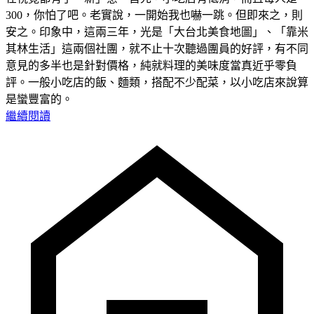
300，你怕了吧。老實說，一開始我也嚇一跳。但即來之，則
安之。印象中，這兩三年，光是「大台北美食地圖」、「靠米
其林生活」這兩個社團，就不止十次聽過團員的好評，有不同
意見的多半也是針對價格，純就料理的美味度當真近乎零負
評。一般小吃店的飯、麵類，搭配不少配菜，以小吃店來說算
是蠻豐富的。
繼續閱讀