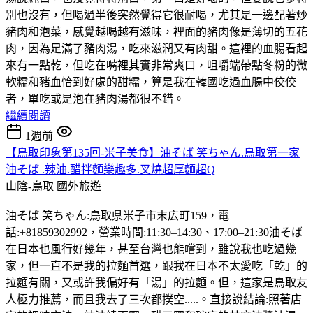
別也沒有，但喝過半後突然覺得它很耐喝，尤其是一邊配著炒
豬肉和泡菜，感覺越喝越有滋味，裡面的豬肉像是薄切的五花
肉，因為足滿了豬肉湯，吃來滋潤又有肉甜。這裡的血腸看起
來有一點乾，但吃在嘴裡其實非常爽口，咀嚼端帶點冬粉的微
軟糯和豬血恰到好處的甜糯，算是我在韓國吃過血腸中佼佼
者，單吃或是泡在豬肉湯都很不錯。
繼續閱讀
1週前
【鳥取印象第135回-米子美食】油そば 笑ちゃん.鳥取第一家
油そば .辣油.醋拌麵樂趣多.叉燒超厚麵超Q
山陰-鳥取
國外旅遊
油そば 笑ちゃん:鳥取県米子市末広町159，電
話:+81859302992，營業時間:11:30–14:30、17:00–21:30油そば
在日本也風行好幾年，甚至台灣也能嚐到，雖說我也吃過幾
家，但一直不是我的拉麵首選，跟我在日本不太愛吃「乾」的
拉麵有關，又或許我偏好有「湯」的拉麵。但，這家是鳥取友
人極力推薦，而且我去了三次都撲空.....。直接說結論:照著店