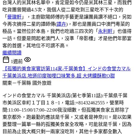
台灣人的米其林名單中，肯定是如今仍是米其林三星，而我們
吃貨團曾開過4.5次，我個人從二星吃到三星吃不下十次的
「
譽瓏軒
」，主廚歐陽師傅的手藝更是讓團員讚不絕口，另如
今再次摘得二星的譚師傳(
譚卉
)，那也是團員口中澳門粵菜的
極品。當然位於本島，我們也吃過三四次的「
永利軒
」也值得
一訪。但要是問起老澳門人，沒準「帝影樓」才是他們年節宴
客的首選，其地位不可謂不高。
繼續閱讀
1週前
【孤獨的美食家實訪第114家-千葉美食】インドの食堂カマル
千葉美浜店.地道印度咖哩口味繁多.超 大烤饢酥軟Q甜
關東－千葉縣
國外旅遊
インドの食堂カマル 千葉美浜店(第七季第11話):千葉県千葉
市美浜区幸町１丁目１８−1，電話:+81432462555，營業時
間:11:00–15:00/17:00–22:00我沒細數，但孤獨美食家五郎除了
東京都外，跑最勤的應該是千葉，又或者是神奈川。是以如果
要整理一篇單一縣的孤獨美食家全攻略，可能就是千葉，因為
目前為止我大概只剩一兩家沒吃到，其他十多家都全數入