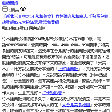
繼續閱讀
1週前
【新北米其林之14-永和美食】竹林雞肉永和總店.半熟蛋包銷
魂雞飯85元大碗滿意.雞湯免費續
鴨肉/鵝肉/雞肉
國內旅遊
竹林雞肉永和總店:234新北市永和區竹林路39巷13號，電
話:0289250096，營業時間:11:00–14:00/16:00–19:30前陣子和美
食圈的朋友聊起來，這幾年在台北風行的雞肉飯模式到底從何
開始?結論，可能是南機場夜市的山內雞肉飯?不過怎麼說，這
股雞肉飯旋風完全沒有停下來的跡象，甚至還吹向了「米其
林」，比方說之前我分享過的「
上好雞肉飯
」，又比方說今天
要聊的「竹林雞肉飯」。先說結論:銷魂雞飯85元（附半熟蛋
包），份量蠻厚的，還有高麗菜和免費雞湯，辣醬也很棒。單
點的雞肉和紹興雞湯也不錯。一家小吃店，光外場就十來個工
作人員，生意真是好。
打卡短影音
。
竹林雞肉飯到底紅多久了，老實說我也不是很清楚，畢竟不常
來永和，但當我那有43萬人的在「
大台北美食地圖
」分享時知
道，吃過的人還真是少。感覺上我就是一整個後知後覺。坦白