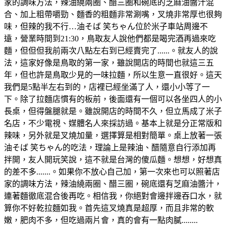
家的調味方法，辣油繞兩圈、醋三圈和碗底的芝麻油醬汁混
合、加上粗帶嚼勁、麵香的粗麵非常涮嘴，叉燒非常厚也很夠
味，但辣的我不行…油そば 笑ちゃん位於米子車站周邊不
遠，營業時間到21:30，鳥取友人說他們都是喝完酒再過來吃
麵，但但但我前兩次八點左右到已經賣完了......。就友人的說
法，這家好像是鳥取的第一家，雖說開店的時間也就這三五
年，但也許是鳥取少見的一味拉麵，所以生意一直很好。這天
我們是5點半左右到的，店裡已經坐滿了人，還小小等了一
下。除了拉麵店慣有的板前，後面還有一個可以各坐四人的小
長桌，但得盤腿就是。雖說開店的時間不久，但立馬成了米子
名店，不少電視、媒體名人來採訪過。基本上就是分正常版和
辣味，另外就是叉燒加量，選擇算是相對簡單。桌上放著一張
油そば 笑ちゃん的吃法，理論上是辣油、醋隨意自行添加再
拌開，友人開玩笑說，這不就是台灣的傻瓜麵。想想，好想真
的差不多.......。如果你不放心自己加，第一次來也可以照著店
家的調味方法，辣油繞兩圈、醋三圈，碗底還有芝麻油醬汁，
連著麵徹底混合後再吃。相信我，你絕對會邊拌邊吞口水，就
算你不好乾拉麵如我。首先這叉燒真是超厚，而且非常的軟
嫩，肥肉不多，但吃過兩片會，真的會有一點肉膩........