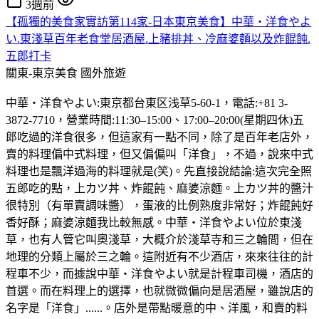
3週前
【孤獨的美食家實訪第114家-日本東京美食】中華・洋食やよ
い.東淺草百年老食堂居酒屋.上豬排丼、冷麻婆麵以及炸餛飩.
五郎打卡
關東-東京美食
國外旅遊
中華・洋食やよい:東京都台東区浅草5-60-1，電話:+81 3-
3872-7710，營業時間:11:30–15:00、17:00–20:00(星期四休)五
郎吃過的洋食很多，但這家有一點不同，除了是百年老店外，
賣的料理偏中式料理，但又偏偏叫「洋食」，不過，說來中式
料理也是飄洋過海的料理就是(笑)。先直接說結論:這次完全照
五郎吃的點，上カツ丼、炸餛飩、麻婆涼麵。上カツ丼的醬汁
很特別（有單賣調味醬），蛋液的比例熟度非常好；炸餛飩好
香好酥；麻婆涼麵我比較無感。中華・洋食やよい位於東淺
草，也有人管它叫奧淺草，大概介於淺草寺和三之輪間，但在
地理的分類上屬於三之輪。這附近有不少酒店，來來往往的計
程車不少，而據說中華・洋食やよい就是計程車司機，酒店的
首選。而在料理上的選擇，也就微微偏向是居酒屋，雖說店的
名字是「洋食」......。店外是帶點暖意的中、洋風，和賣的料