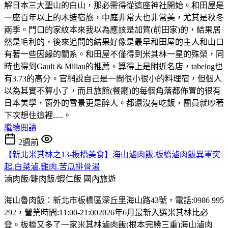
解日本三大聖山的白山，那必需得從這座神社開始。和田屋是
一座百年以上的木造宿旅，中庭非常大也非常美，尤其是秋冬
兩季。門口的家紋本來我以為應該是加賀(前田家)的，結果居
然是毛利的，後來追問的結果好像是最早和田屋的主人和山口
有著一些因緣的關系。和田屋不僅得到米其林一星的殊榮，同
時也得到Gault & Millau的推薦。算得上是附近名店，tabelog也
有3.73的高分。官網說自己是一間很小很小的料理宿，但個人
以為其實不算小了，而且旅館(餐廳)的每個角落都佈置的很有
日本美學，窗外的雪景更是醉人。都還沒有吃飯，團員就吵著
下次想住這裡.....。
繼續閱讀
2週前
【新北米其林之13-板橋美食】海山滷肉飯.板橋滷肉飯異軍突
起.白菜滷.雞肉.苦瓜排骨湯
滷肉飯/雞肉飯/蝦仁飯
國內旅遊
海山魯肉飯：新北市板橋區深丘里海山路43號，電話:0986 995
292，營業時間:11:00-21:002026年6月最新入選米其林比必
登。板橋又多了一家米其林滷肉飯(根本完勝三重)海山滷肉