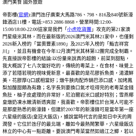
澳門美食
國外旅遊
帝影樓(
官網
):澳門氹仔廣東大馬路786、798、816及840號新濠
鋒酒店11樓，電話:+853 2886 8868，營業時間:12:00-
15:00/18:00-22:00這家是我們「
小虎吃貨團
」攻克的第21家澳
門星級米其林，而在最新版的2026澳門米其林21家中，也僅剩
2026新入榜的「當奧豐素1890」及2025年入榜的「鮨吉祥宮
川」，並且有機會在今年12月澳門米其林第12團完成全制霸。
先直接說帝影樓的結論:以份量來說真的超飽，前菜到甜點，
我大概說了七八次蠻好吃的，傳統的粵菜上，在食材、味覺上
添了若隱若現的視味覺新意。最喜歡的是花膠拆魚𡙡，湯濃鮮
美，花膠厚Q口感相當好；燉牛脥肉配炸鍋巴添口感，加烤鳳
梨加酸甜頗為有趣；名字長到要換口氣才唸得完的老粵菜金錢
魚肚，柚子皮處理的非常好，尼泊爾岩米口感好特別；雪燕椰
皇燉奶凍水嫩清新透爽甜，我喜歡。帝影樓位於台灣人可能不
是那麼熟悉的新濠鋒，但建於2007年的新濠鋒可是當年第一座
六星級的飯店(皇冠大飯店)，據說當時代言的是如日中天的周
潤發。它位於氹仔的最北端，離如今最熱鬧繁華，六星級飯店
林立的中心有一點距離。要說澳門粵菜當然如過江之鯽，若以