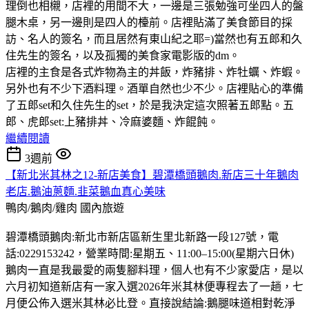
理倒也相櫬，店裡的用間不大，一邊是三張勉強可坐四人的盤
腿木桌，另一邊則是四人的檯前。店裡貼滿了美食節目的採
訪、名人的簽名，而且居然有東山紀之耶=)當然也有五郎和久
住先生的簽名，以及孤獨的美食家電影版的dm。
店裡的主食是各式炸物為主的丼飯，炸豬排、炸牡蠣、炸蝦。
另外也有不少下酒料理。酒單自然也少不少。店裡貼心的準備
了五郎set和久住先生的set，於是我決定這次照著五郎點。五
郎、虎郎set:上豬排丼、冷麻婆麵、炸餛飩。
繼續閱讀
3週前
【新北米其林之12-新店美食】碧潭橋頭鵝肉.新店三十年鵝肉
老店.鵝油蔥麵.韭菜鵝血真心美味
鴨肉/鵝肉/雞肉
國內旅遊
碧潭橋頭鵝肉:新北市新店區新生里北新路一段127號，電
話:0229153242，營業時間:星期五、11:00–15:00(星期六日休)
鵝肉一直是我最愛的兩隻腳料理，個人也有不少家愛店，是以
六月初知道新店有一家入選2026年米其林便專程去了一趟，七
月便公佈入選米其林必比登。直接說結論:鵝腿味道相對乾淨