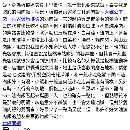
飯，身為板橋區美食里里長伯，說什麼也要來試試，畢竟我是
徹底的滷肉飯。相比，板橋另兩家米其林滷肉飯、
大碗公羊
肉
、
葉家藥燉排骨
的滷肉飯、它的顏色算是偏金黃的醬色，黏
口的膠質也比較不明顯。但，對偏好清淡口味（不是純瘦肉）
的應該會比較愛，就這點也反應在湯、白菜滷，雞肉上，甚至
是用餐環境。價格上小滷40、白菜49、湯65、雞肉65。海山滷
肉飯，坦白說我還真不知道這號人物，但據說不少日、韓的觀
光客會來...其位置說是板橋車站附近的巷弄裡，但其實一般觀
光客應該很少會走到這附近，比較有名的大概就是板橋運動場
吧。店裡的視覺帶點文青潮，地上是我喜歡的磨石地板，猜想
是老宅改建的?用餐空間乾乾淨淨，和一般小吃略顯不同。滷
肉飯外，有湯、小菜和一般滷肉飯小吃店其實沒有兩樣，另外
有時下流行的白切雞。價格上小滷40、白菜49、湯65、雞肉
65。滷肉飯看起來挺肥，入口也的確有一點化口，但黏膠質不
是那麼的明顯，味道意外不鹹膩，也不會太過油膩，但對於愛
滷肉飯的我而言，好像少了一點滿足感。但，也許不好太油滷
肉飯的朋友會喜歡也說不定。
繼續閱讀