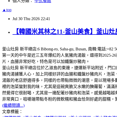
個人分類：
中式餐館
▲top
Jul
30
Thu
2026
22:41
【韓國米其林之11-釜山美食】釜山灶房
釜山灶房 新平總店:6 Bibong-ro, Saha-gu, Busan,
第一天的中午是近三五年爆紅的人氣豬肉湯飯，還得到2025
片，血腸非常好吃，特色是可以加鐵盤炒豬肉。
釜山灶房 新平總店位於乙淑島的東邊，捷運新平站附近，門口
豬肉湯擄獲人心，加上同樣好評的血腸和鐵盤炒豬肉片，泡菜、咖
湯飯的老店舒適得多，同樣的也帶點微微的潮意，是以現場多
裡的泡菜蠻對我的味，尤其是這碗爽脆又水嫩的醃蘿蔔，滿滿
然覺得它很耐喝，尤其是一邊配著炒豬肉和泡菜，感覺越喝越
非常爽口，咀嚼端帶點冬粉的微軟糯和豬血恰到好處的甜糯，
(繼續閱讀...)
文章標籤：