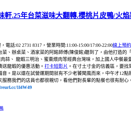
軒.25年台菜滋味大翻轉.櫻桃片皮鴨/火
 2731 8317，營業時間:11:00-15:00/17:00-22:00
線上預
台菜、辦桌菜、酒家菜的阿銘師傅(陳俊銘)聽到了，由他打造的
螺肉蒜、 龍蝦三明治、蜜棗煨肉等經典台灣味，加上國人中餐
費送龍蝦的優惠活動。
打卡短影片
。在寸土寸金的信義區，要找
福音。是以還在試營運期間就有不少老饕聞風而來，中午才12點
天服務我們的店員也都很親切，看他們對長輩的點餐也很有耐心
//reurl.cc/1l4W49
鴨