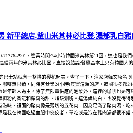
 新平總店.釜山米其林必比登.濃郁乳白豬肉
 南韓:電話:+82 50-71376-2901，營業時間:24小時韓國米其
-26連續兩年的米其林必比登。直接說結論:餐廳基本上只有韓國
的巴士站就有一整排的櫻花超美。查了一下，這家店韓文原名 정
啡無限續，同時有營業24小時(其實這類的店，韓國很多都24小
數是年輕人為主。除了無限量供應的泡菜外，這裡的咖啡也是可以
辣椒粉的香氣和蘿蔔的甜，超級涮嘴。這湯說純白，也沒覺得特
有滋味，裡面的豬肉像是薄切的五花肉，因為足滿了豬肉湯，吃
算是我在韓國吃過血腸中佼佼者，單吃或是泡在豬肉湯都很不錯