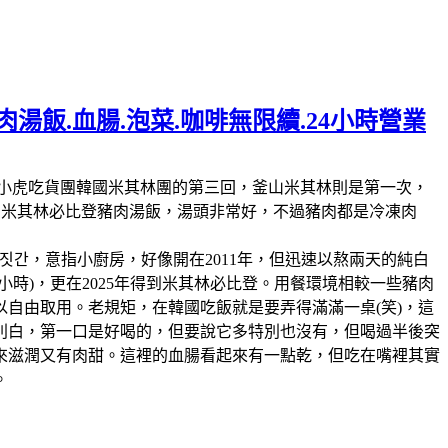
湯飯.血腸.泡菜.咖啡無限續.24小時營業
林第11回，這也是我們小虎吃貨團韓國米其林團的第三回，釜山米其林則是第一次，
人的米其林必比登豬肉湯飯，湯頭非常好，不過豬肉都是冷凍肉
짓간，意指小廚房，好像開在2011年，但迅速以熬兩天的純白
時)，更在2025年得到米其林必比登。用餐環境相較一些豬肉
自由取用。老規矩，在韓國吃飯就是要弄得滿滿一桌(笑)，這
別白，第一口是好喝的，但要說它多特別也沒有，但喝過半後突
來滋潤又有肉甜。這裡的血腸看起來有一點乾，但吃在嘴裡其實
。