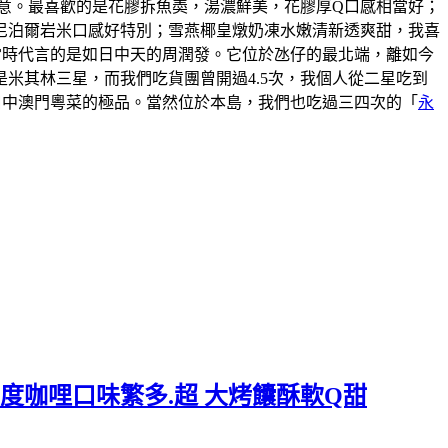
意。最喜歡的是花膠拆魚𡙡，湯濃鮮美，花膠厚Q口感相當好；
尼泊爾岩米口感好特別；雪燕椰皇燉奶凍水嫩清新透爽甜，我喜
說當時代言的是如日中天的周潤發。它位於氹仔的最北端，離如今
米其林三星，而我們吃貨團曾開過4.5次，我個人從二星吃到
口中澳門粵菜的極品。當然位於本島，我們也吃過三四次的「
永
度咖哩口味繁多.超 大烤饢酥軟Q甜