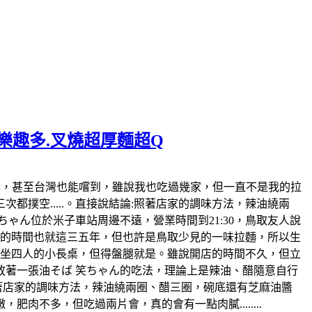
麵樂趣多.叉燒超厚麵超Q
日本也風行好幾年，甚至台灣也能嚐到，雖說我也吃過幾家，但一直不是我的拉
撲空.....。直接說結論:照著店家的調味方法，辣油繞兩
ゃん位於米子車站周邊不遠，營業時間到21:30，鳥取友人說
開店的時間也就這三五年，但也許是鳥取少見的一味拉麵，所以生
各坐四人的小長桌，但得盤腿就是。雖說開店的時間不久，但立
著一張油そば 笑ちゃん的吃法，理論上是辣油、醋隨意自行
照著店家的調味方法，辣油繞兩圈、醋三圈，碗底還有芝麻油醬
不多，但吃過兩片會，真的會有一點肉膩........