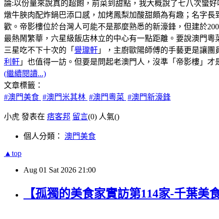
論:以份量來說真的超飽，前菜到甜點，我大概說了七八次蠻好
燉牛脥肉配炸鍋巴添口感，加烤鳳梨加酸甜頗為有趣；名字長
歡。帝影樓位於台灣人可能不是那麼熟悉的新濠鋒，但建於20
最熱鬧繁華，六星級飯店林立的中心有一點距離。要說澳門粵菜
三星吃不下十次的「
譽瓏軒
」，主廚歐陽師傅的手藝更是讓團
利軒
」也值得一訪。但要是問起老澳門人，沒準「帝影樓」才
(繼續閱讀...)
文章標籤：
#澳門美食
#澳門米其林
#澳門粵菜
#澳門新濠鋒
小虎 發表在
痞客邦
留言
(0)
人氣(
)
個人分類：
澳門美食
▲top
Aug
01
Sat
2026
21:00
【孤獨的美食家實訪第114家-千葉美