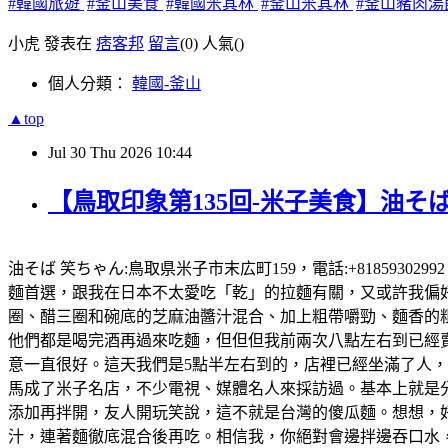
#韓國旅遊
#釜山美食
#韓國米其林
#釜山米其林
#釜山豬肉湯
小虎 發表在
痞客邦
留言
(0)
人氣(
)
個人分類：
韓國-釜山
▲top
Jul
30
Thu
2026
10:44
【鳥取印象第135回-米子美食】油そば
油そば 笑ちゃん:鳥取県米子市末広町159，電話:+81859302
麵首選，跟我在日本不太愛吃「乾」的拉麵有關，又或許我偏好有
圈、醋三圈和碗底的芝麻油醬汁混合、加上粗帶嚼勁、麵香的粗
他們都是喝完酒再過來吃麵，但但但我前兩次八點左右到已經賣完
意一直很好。這天我們是5點半左右到的，店裡已經坐滿了人
馬成了米子名店，不少電視、媒體名人來採訪過。基本上就是
添加再拌開，友人開玩笑說，這不就是台灣的傻瓜麵。想想，好想
汁，連著麵徹底混合後再吃。相信我，你絕對會邊拌邊吞口水，就