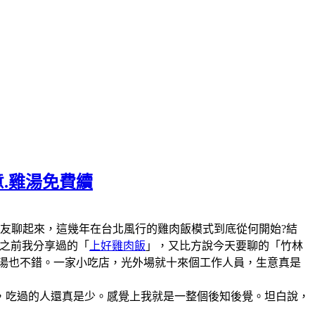
意.雞湯免費續
陣子和美食圈的朋友聊起來，這幾年在台北風行的雞肉飯模式到底從何開始?結
說之前我分享過的「
上好雞肉飯
」，又比方說今天要聊的「竹林
雞湯也不錯。一家小吃店，光外場就十來個工作人員，生意真是
，吃過的人還真是少。感覺上我就是一整個後知後覺。坦白說，