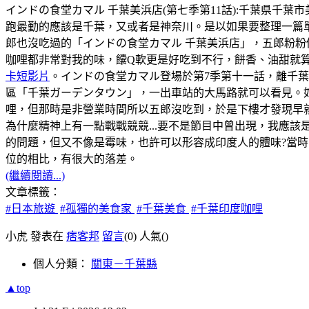
インドの食堂カマル 千葉美浜店(第七季第11話):千葉県千葉市美浜区幸
跑最勤的應該是千葉，又或者是神奈川。是以如果要整理一篇
郎也沒吃過的「インドの食堂カマル 千葉美浜店」，五郎粉粉
咖哩都非常對我的味，饢Q軟更是好吃到不行，餅香、油甜就
卡短影片
。インドの食堂カマル登場於第7季第十一話，離千
區「千葉ガーデンタウン」，一出車站的大馬路就可以看見。如
哩，但那時是非營業時間所以五郎沒吃到，於是下樓才發現早
為什麼精神上有一點戰戰競競...要不是節目中曾出現，我應該
的問題，但又不像是霉味，也許可以形容成印度人的體味?當時，
位的相比，有很大的落差。
(繼續閱讀...)
文章標籤：
#日本旅遊
#孤獨的美食家
#千葉美食
#千葉印度咖哩
小虎 發表在
痞客邦
留言
(0)
人氣(
)
個人分類：
關東－千葉縣
▲top