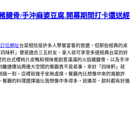
焰豬腱骨/手沖麻婆豆腐.開幕期間打卡還送經
約訂位網址
台菜相信是許多人聚餐宴客的首選，但那些經典的桌
「四味軒」便是適合三五好友、家人就可享受多道經典台菜的好
最愛的台式櫻桃片皮鴨和視味覺創意滿滿的火焰豬腱骨，以及手沖
到離捷運站周邊大空間的餐廳真不是易事，幸好「四味軒」就
剛過一刻，店裡就幾乎坐無虛席。餐廳內比想像中來的寬敝許
。餐廳的料理選擇遠比我想像中多得多，就連茶、飲料都有好幾