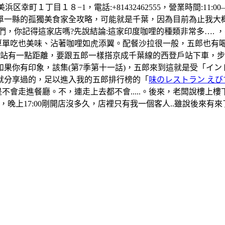
町１丁目１８−1，電話:+81432462555，營業時間:11:00–1
單一縣的孤獨美食家全攻略，可能就是千葉，因為目前為止我大
們，你記得這家店嗎?先說結論:這家印度咖哩的種類非常多….
算單吃也美味、沾著咖哩如虎添翼。配餐沙拉很一般，五郎也有
葉站有一點距離，要跟五郎一樣搭京成千葉線的西登戶站下車，
果你有印象，該集(第7季第十一話)，五郎來到這就是受「イ
就分享過的，足以進入我的五郎排行榜的「
味のレストラン えび
是不會走進餐廳。不，連走上去都不會.....。後來，老闆說樓
晚上17:00剛開店沒多久，店裡只有我一個客人..雖說後來