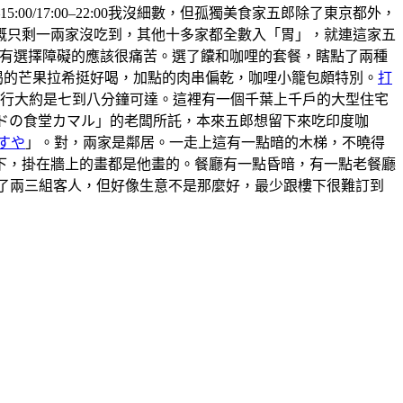
5:00/17:00–22:00我沒細數，但孤獨美食家五郎除了東京都外，
概只剩一兩家沒吃到，其他十多家都全數入「胃」，就連這家五
 ，有選擇障礙的應該很痛苦。選了饢和咖哩的套餐，瞎點了兩種
喝的芒果拉希挺好喝，加點的肉串偏乾，咖哩小籠包頗特別。
打
步行大約是七到八分鐘可達。這裡有一個千葉上千戶的大型住宅
ンドの食堂カマル」的老闆所託，本來五郎想留下來吃印度咖
すや
」。對，兩家是鄰居。一走上這有一點暗的木梯，不曉得
上樓下，掛在牆上的畫都是他畫的。餐廳有一點昏暗，有一點老餐廳
有來了兩三組客人，但好像生意不是那麼好，最少跟樓下很難訂到