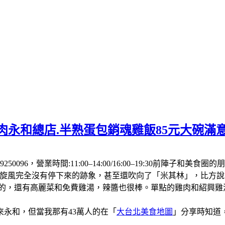
肉永和總店.半熟蛋包銷魂雞飯85元大碗滿
250096，營業時間:11:00–14:00/16:00–19:30前
飯旋風完全沒有停下來的跡象，甚至還吹向了「米其林」，比方
厚的，還有高麗菜和免費雞湯，辣醬也很棒。單點的雞肉和紹興
永和，但當我那有43萬人的在「
大台北美食地圖
」分享時知道