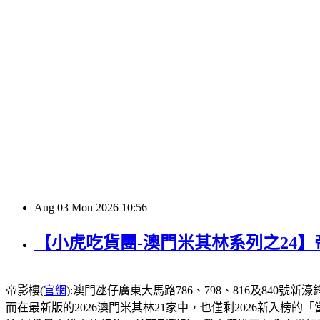
Aug
03
Mon
2026
10:56
【小虎吃貨團-澳門米其林系列之24
帝影樓(
官網
):澳門氹仔廣東大馬路786、798、816及840號新濠鋒酒店1
而在最新版的2026澳門米其林21家中，也僅剩2026新入榜的