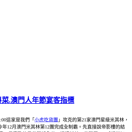
粵菜.澳門人年節宴客指標
-22:00這家是我們「
小虎吃貨團
」攻克的第21家澳門星級米其林，
會在今年12月澳門米其林第12團完成全制霸。先直接說帝影樓的結