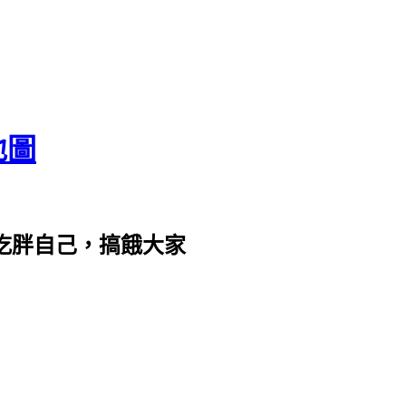
地圖
com。吃胖自己，搞餓大家