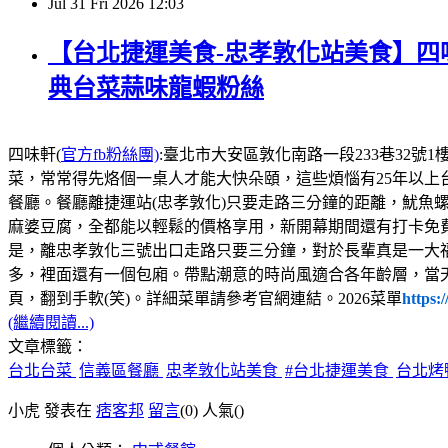
Jul
31
Fri
2026
12:03
【台北捷運美食-忠孝敦化站美食】四味
典台菜蒜味龍蝦粉絲
四味軒(
官方fb粉絲團)
:臺北市大安區敦化南路一段233巷32號1樓，電話:02
菜，常常得先烙個一桌人才能大快朵頤，這些煩惱有25年以上
餐廳。餐廳離捷運站(忠孝敦化)只要走路三分鐘的距離，魷魚
麻婆豆腐，全都能以輕鬆的價格享用，新開幕期間還有打卡免
是，離忠孝敦化三號出口走路只要三分鐘，對於長輩真是一大
多，裡面還有一個包廂。帶點潮意的時尚風適合各年齡層，當
頁，翻到手軟(笑)。詳細菜單請參考官網連結。2026菜單
https:
(繼續閱讀...)
文章標籤：
台北台菜
信義區餐廳
忠孝敦化站美食
#台北捷運美食
台北烤
小虎 發表在
痞客邦
留言
(0)
人氣(
)