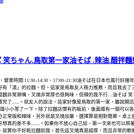
飯
 笑ちゃん.鳥取第一家油そば .辣油.醋拌
992，營業時間:11:30–14:30、17:00–21:30油そば在
「湯」的拉麵。但，這家是鳥取友人極力推薦，而且我去了三次都
麵非常涮嘴，叉燒非常厚也很夠味，但辣的我不行…油そば 笑ち
了......。就友人的說法，這家好像是鳥取的第一家，雖說
，還小小等了一下。除了拉麵店慣有的板前，後面還有一個可以
分正常版和辣味，另外就是叉燒加量，選擇算是相對簡單。桌上放
真的差不多.......。如果你不放心自己加，第一次來也可以
算你不好乾拉麵如我。首先這叉燒真是超厚，而且非常的軟嫩，肥肉