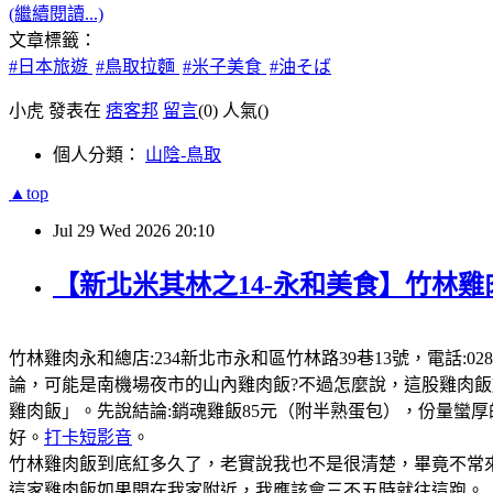
(繼續閱讀...)
文章標籤：
#日本旅遊
#鳥取拉麵
#米子美食
#油そば
小虎 發表在
痞客邦
留言
(0)
人氣(
)
個人分類：
山陰-鳥取
▲top
Jul
29
Wed
2026
20:10
【新北米其林之14-永和美食】竹林雞
竹林雞肉永和總店:234新北市永和區竹林路39巷13號，電話:0289
論，可能是南機場夜市的山內雞肉飯?不過怎麼說，這股雞肉
雞肉飯」。先說結論:銷魂雞飯85元（附半熟蛋包），份量蠻
好。
打卡短影音
。
竹林雞肉飯到底紅多久了，老實說我也不是很清楚，畢竟不常來
這家雞肉飯如果開在我家附近，我應該會三不五時就往這跑。