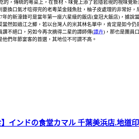
吃的，傳統的粵菜上，在食材、味覺上添了若隱若現的視味覺新
到要換口氣才唸得完的老粵菜金錢魚肚，柚子皮處理的非常好，
07年的新濠鋒可是當年第一座六星級的飯店(皇冠大飯店)，據
當然如過江之鯽，若以台灣人的米其林名單中，肯定是如今仍是
員讚不絕口，另如今再次摘得二星的譚師傳(
譚卉
)，那也是團員
是他們年節宴客的首選，其地位不可謂不高。
食】インドの食堂カマル 千葉美浜店.地道印