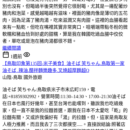
別也沒有，但喝過半後突然覺得它很耐喝，尤其是一邊配著炒
豬肉和泡菜，感覺越喝越有滋味，裡面的豬肉像是薄切的五花
肉，因為足滿了豬肉湯，吃來滋潤又有肉甜。這裡的血腸看起
來有一點乾，但吃在嘴裡其實非常爽口，咀嚼端帶點冬粉的微
軟糯和豬血恰到好處的甜糯，算是我在韓國吃過血腸中佼佼
者，單吃或是泡在豬肉湯都很不錯。
繼續閱讀
1週前
【鳥取印象第135回-米子美食】油そば 笑ちゃん.鳥取第一家
油そば .辣油.醋拌麵樂趣多.叉燒超厚麵超Q
山陰-鳥取
國外旅遊
油そば 笑ちゃん:鳥取県米子市末広町159，電
話:+81859302992，營業時間:11:30–14:30、17:00–21:30油そば
在日本也風行好幾年，甚至台灣也能嚐到，雖說我也吃過幾
家，但一直不是我的拉麵首選，跟我在日本不太愛吃「乾」的
拉麵有關，又或許我偏好有「湯」的拉麵。但，這家是鳥取友
人極力推薦，而且我去了三次都撲空.....。直接說結論:照著店