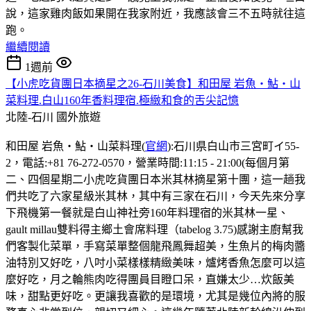
說，這家雞肉飯如果開在我家附近，我應該會三不五時就往這
跑。
繼續閱讀
1週前
【小虎吃貨團日本摘星之26-石川美食】和田屋 岩魚・鮎・山
菜料理.白山160年香料理宿.極緻和食的舌尖記憶
北陸-石川
國外旅遊
和田屋 岩魚・鮎・山菜料理(
官網
):石川県白山市三宮町イ55-
2，電話:+81 76-272-0570，營業時間:11:15 - 21:00(每個月第
二、四個星期二小虎吃貨團日本米其林摘星第十團，這一趟我
們共吃了六家星級米其林，其中有三家在石川，今天先來分享
下飛機第一餐就是白山神社旁160年料理宿的米其林一星、
gault millau雙料得主鄉土會席料理（tabelog 3.75)感謝主廚幫我
們客製化菜單，手寫菜單整個龍飛鳳舞超美，生魚片的梅肉醬
油特別又好吃，八吋小菜樣樣精緻美味，爐烤香魚怎麼可以這
麼好吃，月之輪熊肉吃得團員目瞪口呆，直嫌太少…炊飯美
味，甜點更好吃。更讓我喜歡的是環境，尤其是幾位內將的服