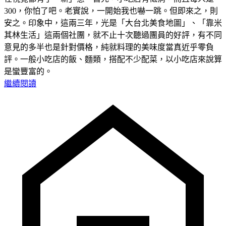
300，你怕了吧。老實說，一開始我也嚇一跳。但即來之，則
安之。印象中，這兩三年，光是「大台北美食地圖」、「靠米
其林生活」這兩個社團，就不止十次聽過團員的好評，有不同
意見的多半也是針對價格，純就料理的美味度當真近乎零負
評。一般小吃店的飯、麵類，搭配不少配菜，以小吃店來說算
是蠻豐富的。
繼續閱讀