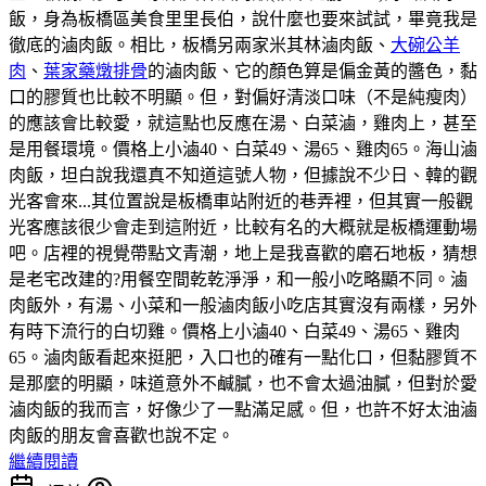
飯，身為板橋區美食里里長伯，說什麼也要來試試，畢竟我是
徹底的滷肉飯。相比，板橋另兩家米其林滷肉飯、
大碗公羊
肉
、
葉家藥燉排骨
的滷肉飯、它的顏色算是偏金黃的醬色，黏
口的膠質也比較不明顯。但，對偏好清淡口味（不是純瘦肉）
的應該會比較愛，就這點也反應在湯、白菜滷，雞肉上，甚至
是用餐環境。價格上小滷40、白菜49、湯65、雞肉65。海山滷
肉飯，坦白說我還真不知道這號人物，但據說不少日、韓的觀
光客會來...其位置說是板橋車站附近的巷弄裡，但其實一般觀
光客應該很少會走到這附近，比較有名的大概就是板橋運動場
吧。店裡的視覺帶點文青潮，地上是我喜歡的磨石地板，猜想
是老宅改建的?用餐空間乾乾淨淨，和一般小吃略顯不同。滷
肉飯外，有湯、小菜和一般滷肉飯小吃店其實沒有兩樣，另外
有時下流行的白切雞。價格上小滷40、白菜49、湯65、雞肉
65。滷肉飯看起來挺肥，入口也的確有一點化口，但黏膠質不
是那麼的明顯，味道意外不鹹膩，也不會太過油膩，但對於愛
滷肉飯的我而言，好像少了一點滿足感。但，也許不好太油滷
肉飯的朋友會喜歡也說不定。
繼續閱讀