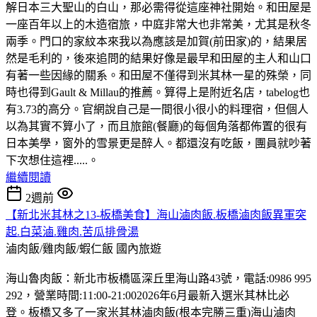
解日本三大聖山的白山，那必需得從這座神社開始。和田屋是
一座百年以上的木造宿旅，中庭非常大也非常美，尤其是秋冬
兩季。門口的家紋本來我以為應該是加賀(前田家)的，結果居
然是毛利的，後來追問的結果好像是最早和田屋的主人和山口
有著一些因緣的關系。和田屋不僅得到米其林一星的殊榮，同
時也得到Gault & Millau的推薦。算得上是附近名店，tabelog也
有3.73的高分。官網說自己是一間很小很小的料理宿，但個人
以為其實不算小了，而且旅館(餐廳)的每個角落都佈置的很有
日本美學，窗外的雪景更是醉人。都還沒有吃飯，團員就吵著
下次想住這裡.....。
繼續閱讀
2週前
【新北米其林之13-板橋美食】海山滷肉飯.板橋滷肉飯異軍突
起.白菜滷.雞肉.苦瓜排骨湯
滷肉飯/雞肉飯/蝦仁飯
國內旅遊
海山魯肉飯：新北市板橋區深丘里海山路43號，電話:0986 995
292，營業時間:11:00-21:002026年6月最新入選米其林比必
登。板橋又多了一家米其林滷肉飯(根本完勝三重)海山滷肉