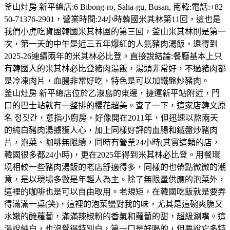
釜山灶房 新平總店:6 Bibong-ro, Saha-gu, Busan, 南韓:電話:+82
50-71376-2901，營業時間:24小時韓國米其林第11回，這也是
我們小虎吃貨團韓國米其林團的第三回，釜山米其林則是第一
次，第一天的中午是近三五年爆紅的人氣豬肉湯飯，還得到
2025-26連續兩年的米其林必比登。直接說結論:餐廳基本上只
有韓國人的米其林必比登豬肉湯飯，湯頭非常好，不過豬肉都
是冷凍肉片，血腸非常好吃，特色是可以加鐵盤炒豬肉。
釜山灶房 新平總店位於乙淑島的東邊，捷運新平站附近，門
口的巴士站就有一整排的櫻花超美。查了一下，這家店韓文原
名 정짓간，意指小廚房，好像開在2011年，但迅速以熬兩天
的純白豬肉湯擄獲人心，加上同樣好評的血腸和鐵盤炒豬肉
片，泡菜、咖啡無限續，同時有營業24小時(其實這類的店，
韓國很多都24小時)，更在2025年得到米其林必比登。用餐環
境相較一些豬肉湯飯的老店舒適得多，同樣的也帶點微微的潮
意，是以現場多數是年輕人為主。除了無限量供應的泡菜外，
這裡的咖啡也是可以自由取用。老規矩，在韓國吃飯就是要弄
得滿滿一桌(笑)，這裡的泡菜蠻對我的味，尤其是這碗爽脆又
水嫩的醃蘿蔔，滿滿辣椒粉的香氣和蘿蔔的甜，超級涮嘴。這
湯說純白，也沒覺得特別白，第一口是好喝的，但要說它多特