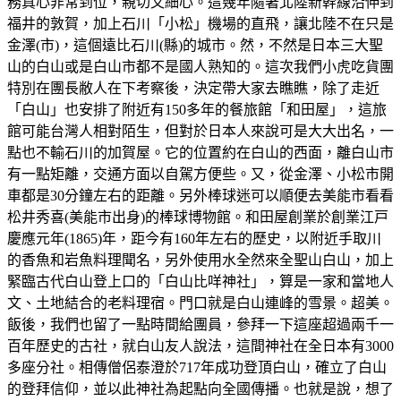
務真心非常到位，親切又細心。這幾年隨著北陸新幹線沿伸到
福井的敦賀，加上石川「小松」機場的直飛，讓北陸不在只是
金澤(市)，這個遠比石川(縣)的城市。然，不然是日本三大聖
山的白山或是白山市都不是國人熟知的。這次我們小虎吃貨團
特別在團長敝人在下考察後，決定帶大家去瞧瞧，除了走近
「白山」也安排了附近有150多年的餐旅館「和田屋」，這旅
館可能台灣人相對陌生，但對於日本人來說可是大大出名，一
點也不輸石川的加賀屋。它的位置約在白山的西面，離白山市
有一點矩離，交通方面以自駕方便些。又，從金澤、小松市開
車都是30分鐘左右的距離。另外棒球迷可以順便去美能市看看
松井秀喜(美能市出身)的棒球博物館。和田屋創業於創業江戸
慶應元年(1865)年，距今有160年左右的歷史，以附近手取川
的香魚和岩魚料理聞名，另外使用水全然來全聖山白山，加上
緊臨古代白山登上口的「白山比咩神社」，算是一家和當地人
文、土地結合的老料理宿。門口就是白山連峰的雪景。超美。
飯後，我們也留了一點時間給團員，參拜一下這座超過兩千一
百年歷史的古社，就白山友人說法，這間神社在全日本有3000
多座分社。相傳僧侶泰澄於717年成功登頂白山，確立了白山
的登拜信仰，並以此神社為起點向全國傳播。也就是說，想了