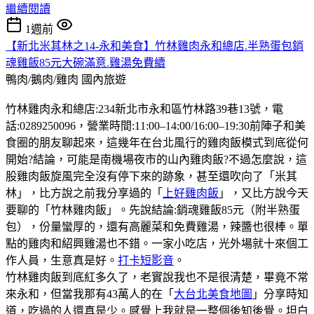
繼續閱讀
1週前
【新北米其林之14-永和美食】竹林雞肉永和總店.半熟蛋包銷
魂雞飯85元大碗滿意.雞湯免費續
鴨肉/鵝肉/雞肉
國內旅遊
竹林雞肉永和總店:234新北市永和區竹林路39巷13號，電
話:0289250096，營業時間:11:00–14:00/16:00–19:30前陣子和美
食圈的朋友聊起來，這幾年在台北風行的雞肉飯模式到底從何
開始?結論，可能是南機場夜市的山內雞肉飯?不過怎麼說，這
股雞肉飯旋風完全沒有停下來的跡象，甚至還吹向了「米其
林」，比方說之前我分享過的「
上好雞肉飯
」，又比方說今天
要聊的「竹林雞肉飯」。先說結論:銷魂雞飯85元（附半熟蛋
包），份量蠻厚的，還有高麗菜和免費雞湯，辣醬也很棒。單
點的雞肉和紹興雞湯也不錯。一家小吃店，光外場就十來個工
作人員，生意真是好。
打卡短影音
。
竹林雞肉飯到底紅多久了，老實說我也不是很清楚，畢竟不常
來永和，但當我那有43萬人的在「
大台北美食地圖
」分享時知
道，吃過的人還真是少。感覺上我就是一整個後知後覺。坦白