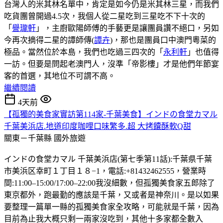
台灣人的米其林名單中，肯定是如今仍是米其林三星，而我們
吃貨團曾開過4.5次，我個人從二星吃到三星吃不下十次的
「
譽瓏軒
」，主廚歐陽師傅的手藝更是讓團員讚不絕口，另如
今再次摘得二星的譚師傳(
譚卉
)，那也是團員口中澳門粵菜的
極品。當然位於本島，我們也吃過三四次的「
永利軒
」也值得
一訪。但要是問起老澳門人，沒準「帝影樓」才是他們年節宴
客的首選，其地位不可謂不高。
繼續閱讀
4天前
【孤獨的美食家實訪第114家-千葉美食】インドの食堂カマル
千葉美浜店.地道印度咖哩口味繁多.超 大烤饢酥軟Q甜
關東－千葉縣
國外旅遊
インドの食堂カマル 千葉美浜店(第七季第11話):千葉県千葉
市美浜区幸町１丁目１８−1，電話:+81432462555，營業時
間:11:00–15:00/17:00–22:00我沒細數，但孤獨美食家五郎除了
東京都外，跑最勤的應該是千葉，又或者是神奈川。是以如果
要整理一篇單一縣的孤獨美食家全攻略，可能就是千葉，因為
目前為止我大概只剩一兩家沒吃到，其他十多家都全數入