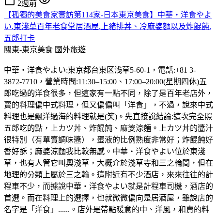
2週前
【孤獨的美食家實訪第114家-日本東京美食】中華・洋食やよ
い.東淺草百年老食堂居酒屋.上豬排丼、冷麻婆麵以及炸餛飩.
五郎打卡
關東-東京美食
國外旅遊
中華・洋食やよい:東京都台東区浅草5-60-1，電話:+81 3-
3872-7710，營業時間:11:30–15:00、17:00–20:00(星期四休)五
郎吃過的洋食很多，但這家有一點不同，除了是百年老店外，
賣的料理偏中式料理，但又偏偏叫「洋食」，不過，說來中式
料理也是飄洋過海的料理就是(笑)。先直接說結論:這次完全照
五郎吃的點，上カツ丼、炸餛飩、麻婆涼麵。上カツ丼的醬汁
很特別（有單賣調味醬），蛋液的比例熟度非常好；炸餛飩好
香好酥；麻婆涼麵我比較無感。中華・洋食やよい位於東淺
草，也有人管它叫奧淺草，大概介於淺草寺和三之輪間，但在
地理的分類上屬於三之輪。這附近有不少酒店，來來往往的計
程車不少，而據說中華・洋食やよい就是計程車司機，酒店的
首選。而在料理上的選擇，也就微微偏向是居酒屋，雖說店的
名字是「洋食」......。店外是帶點暖意的中、洋風，和賣的料