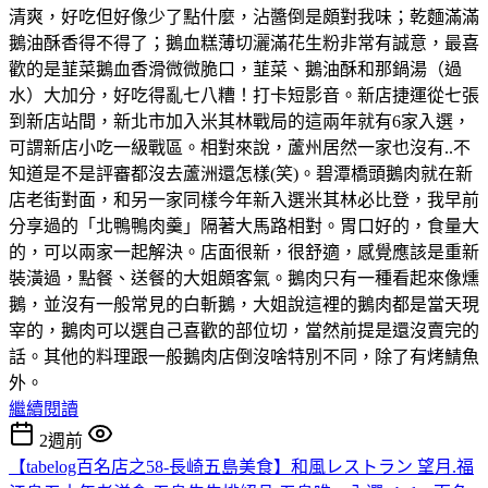
清爽，好吃但好像少了點什麼，沾醬倒是頗對我味；乾麵滿滿
鵝油酥香得不得了；鵝血糕薄切灑滿花生粉非常有誠意，最喜
歡的是韮菜鵝血香滑微微脆口，韮菜、鵝油酥和那鍋湯（過
水）大加分，好吃得亂七八糟！打卡短影音。新店捷運從七張
到新店站間，新北市加入米其林戰局的這兩年就有6家入選，
可謂新店小吃一級戰區。相對來說，蘆州居然一家也沒有..不
知道是不是評審都沒去蘆洲還怎樣(笑)。碧潭橋頭鵝肉就在新
店老街對面，和另一家同樣今年新入選米其林必比登，我早前
分享過的「北鴨鴨肉羹」隔著大馬路相對。胃口好的，食量大
的，可以兩家一起解決。店面很新，很舒適，感覺應該是重新
裝潢過，點餐、送餐的大姐頗客氣。鵝肉只有一種看起來像燻
鵝，並沒有一般常見的白斬鵝，大姐說這裡的鵝肉都是當天現
宰的，鵝肉可以選自己喜歡的部位切，當然前提是還沒賣完的
話。其他的料理跟一般鵝肉店倒沒啥特別不同，除了有烤鯖魚
外。
繼續閱讀
2週前
【tabelog百名店之58-長崎五島美食】和風レストラン 望月.福