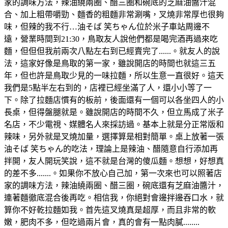
家的調味方法，辣油繞兩圈、醋三圈和碗底的芝麻油醬汁混
合、加上粗帶嚼勁、麵香的粗麵非常涮嘴，叉燒非常厚也很夠
味，但辣的我不行…油そば 笑ちゃん位於米子車站周邊不
遠，營業時間到21:30，鳥取友人說他們都是喝完酒再過來吃
麵，但但但我前兩次八點左右到已經賣完了......。就友人的說
法，這家好像是鳥取的第一家，雖說開店的時間也就這三五
年，但也許是鳥取少見的一味拉麵，所以生意一直很好。這天
我們是5點半左右到的，店裡已經坐滿了人，還小小等了一
下。除了拉麵店慣有的板前，後面還有一個可以各坐四人的小
長桌，但得盤腿就是。雖說開店的時間不久，但立馬成了米子
名店，不少電視、媒體名人來採訪過。基本上就是分正常版和
辣味，另外就是叉燒加量，選擇算是相對簡單。桌上放著一張
油そば 笑ちゃん的吃法，理論上是辣油、醋隨意自行添加再
拌開，友人開玩笑說，這不就是台灣的傻瓜麵。想想，好想真
的差不多.......。如果你不放心自己加，第一次來也可以照著店
家的調味方法，辣油繞兩圈、醋三圈，碗底還有芝麻油醬汁，
連著麵徹底混合後再吃。相信我，你絕對會邊拌邊吞口水，就
算你不好乾拉麵如我。首先這叉燒真是超厚，而且非常的軟
嫩，肥肉不多，但吃過兩片會，真的會有一點肉膩........