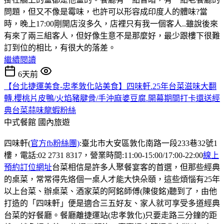
問題，但又不像是霉味，也許可以形容成印度人的體味?當
時，晚上17:00剛開店沒多久，店裡只有我一個客人..雖說後來
有來了兩三組客人，但好像生意不是那麼好，最少跟樓下很難
訂到位的相比，有很大的落差。
繼續閱讀
6天前
【台北捷運美食-忠孝敦化站美食】四味軒.25年台菜滋味大翻
轉.櫻桃片皮鴨/火焰豬腱骨/手沖麻婆豆腐.開幕期間打卡還送經
典台菜蒜味龍蝦粉絲
中式餐館
國內旅遊
四味軒(
官方fb粉絲團)
:臺北市大安區敦化南路一段233巷32號1
樓，電話:02 2731 8317，營業時間:11:00-15:00/17:00-22:00
線上
預約訂位網址
台菜相信是許多人聚餐宴客的首選，但那些經典
的桌菜，常常得先烙個一桌人才能大快朵頤，這些煩惱有25年
以上台菜、辦桌菜、酒家菜的阿銘師傅(陳俊銘)聽到了，由他
打造的「四味軒」便是適合三五好友、家人就可享受多道經典
台菜的好餐廳。餐廳離捷運站(忠孝敦化)只要走路三分鐘的距