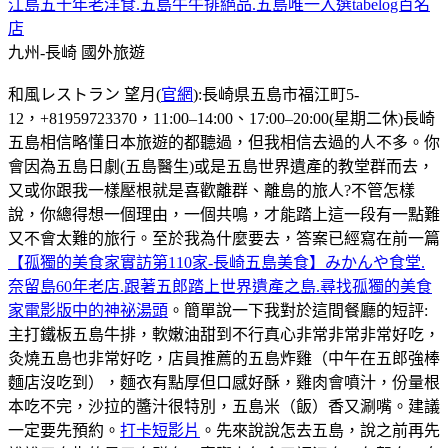
江島五十年老洋食.五島牛牛排絕品.五島唯一入選tabelog百名
店
九州-長崎
國外旅遊
和風レストラン 望月(
官網
):長崎県五島市福江町5-
12，+81959723370，11:00–14:00、17:00–20:00(星期二休)長崎
五島相信略懂日本旅遊的都聽過，但我相信去過的人不多。你
會因為五島日劇(五島醫生)或是五島世界遺產的教堂群而去，
又或你跟我一樣壓根就是喜歡離群、離島的旅人?不管怎樣
說，你總得想一個理由，一個共鳴，才能踏上這一段有一點難
又不會太難的旅行。至於我為什麼要去，答案已經寫在前一篇
【孤獨的美食家實訪第110家-長崎五島美食】みかんや食堂.
奈留島60年老店.跟著五郎踏上世界遺產之島.尋找孤獨的美食
家電影版中的神祕湯頭
。簡單說一下我對於這間餐廳的短評:
主打鐵板五島牛排，軟嫩油甜到不行真心非常非常非常好吃，
灸燒五島也非常好吃，店員推薦的五島炸雞（中午在五郎強棒
麵店沒吃到），麵衣有點厚但口感好酥，雞肉會噴汁，份量根
本吃不完，沙拉的醬汁很特別，五島米（飯）香又涮嘴。建議
一定要先預約。
打卡短影片
。先來說說怎去五島，說之前再先