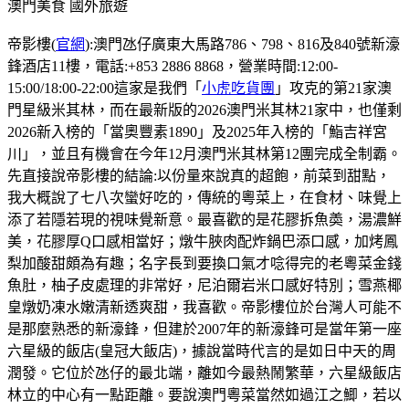
澳門美食
國外旅遊
帝影樓(
官網
):澳門氹仔廣東大馬路786、798、816及840號新濠
鋒酒店11樓，電話:+853 2886 8868，營業時間:12:00-
15:00/18:00-22:00這家是我們「
小虎吃貨團
」攻克的第21家澳
門星級米其林，而在最新版的2026澳門米其林21家中，也僅剩
2026新入榜的「當奧豐素1890」及2025年入榜的「鮨吉祥宮
川」，並且有機會在今年12月澳門米其林第12團完成全制霸。
先直接說帝影樓的結論:以份量來說真的超飽，前菜到甜點，
我大概說了七八次蠻好吃的，傳統的粵菜上，在食材、味覺上
添了若隱若現的視味覺新意。最喜歡的是花膠拆魚𡙡，湯濃鮮
美，花膠厚Q口感相當好；燉牛脥肉配炸鍋巴添口感，加烤鳳
梨加酸甜頗為有趣；名字長到要換口氣才唸得完的老粵菜金錢
魚肚，柚子皮處理的非常好，尼泊爾岩米口感好特別；雪燕椰
皇燉奶凍水嫩清新透爽甜，我喜歡。帝影樓位於台灣人可能不
是那麼熟悉的新濠鋒，但建於2007年的新濠鋒可是當年第一座
六星級的飯店(皇冠大飯店)，據說當時代言的是如日中天的周
潤發。它位於氹仔的最北端，離如今最熱鬧繁華，六星級飯店
林立的中心有一點距離。要說澳門粵菜當然如過江之鯽，若以