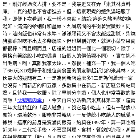
是，剛好經過沒人排，要不是，我最近又在弄「米其林資料
庫」，真的想也不會想進去。但，這家現煮的鱸魚湯喝服了
我，即便下次看到，我一樣不會點。結論:這碗久熬再熬的魚
湯鮮、滿滿的蛤蜊鮮和薑𢇃、九層塔間的平衡著實微妙。同
時，滷肉飯也非常有水準、滿滿膠質又不會太鹹或甜膩，柴燒
豬腳雖說吃不出太多柴燒味、但也堪稱好吃，就連小菜埾果南
都很棒。而且啊而且，店裡的姐姐們一個比一個親切。除了，
價格有著跳脫小吃的偏貴（每個人的價值觀不同），實在挑不
出毛病。啊，真離我家太遠…。然後，補充一下，我一個人吃
了660元XD幾陣子和幾位美食圈的朋友聊起新北的米其林，大
伙最大的疑問有二，一是為何新店這麼多?二是為何蘆洲一家
也沒有。而新店的四五家，多數集中在新店、新店區公所站周
邊，且待我一一收服。除了早前分享過，個人也非常喜歡的鴨
肉飯「
北鴨鴨肉羹
」，今天再來分站新店米其林第二家，這兩
三年大紅特紅的「超人鱸魚」。說它是小吃店，但有一點像小
餐館，環境乾淨、服務非常親切，一反傳統小吃給人的感覺。
據說，這家的前身是賣滷肉飯有，約莫在1997年，算一算也將
近30年。二代接手後，不管是料理、食材、餐飲的流程，甚至
在視覺都有了「新」意。首先，小吃店有低消，而且每人是