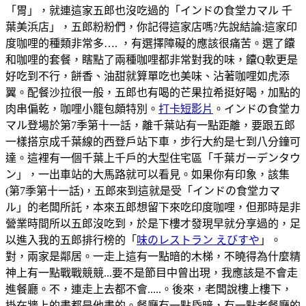
「胃」，就連這家五郎也沒吃過的「インドの食堂カマル 千
葉美浜店」，五郎粉粉們，你記得這家店嗎?先說結論:這家印
度咖哩的種類非常多…. ，有選擇障礙的應該很痛苦。選了饢
和咖哩的套餐，瞎點了兩種咖哩都非常對我的味，饢Q軟更是
好吃到不行，餅香、油甜就算單吃也美味、沾著咖哩如虎添
翼。配餐沙拉很一般，五郎也有喝的芒果拉希挺好喝，加點的
肉串偏乾，咖哩小籠包頗特別。
打卡短影片
。インドの食堂カ
マル登場於第7季第十一話，離千葉站有一點距離，要跟五郎
一樣搭京成千葉線的西登戶站下車，步行大約是七到八分鐘可
達。這裡有一個千葉上千戶的大型住宅區「千葉ガーデンタウ
ン」，一出車站的大馬路就可以看見。如果你有印象，該集
(第7季第十一話)，五郎來到這就是受「インドの食堂カマ
ル」的老闆所託，本來五郎想留下來吃印度咖哩，但那時是非
營業時間所以五郎沒吃到，於是下樓才發現早就分享過的，足
以進入我的五郎排行榜的「
味のレストラン えびすや
」。
對，兩家是鄰居。一走上這有一點暗的木梯，不曉得為什麼精
神上有一點戰戰競競...要不是節目中曾出現，我應該是不會走
進餐廳。不，連走上去都不會.....。後來，老闆說樓上樓下，
掛在牆上的畫都是他畫的。餐廳有一點昏暗，有一點老餐廳的