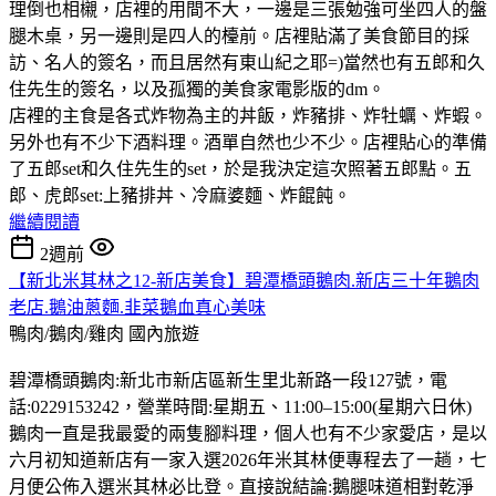
理倒也相櫬，店裡的用間不大，一邊是三張勉強可坐四人的盤
腿木桌，另一邊則是四人的檯前。店裡貼滿了美食節目的採
訪、名人的簽名，而且居然有東山紀之耶=)當然也有五郎和久
住先生的簽名，以及孤獨的美食家電影版的dm。
店裡的主食是各式炸物為主的丼飯，炸豬排、炸牡蠣、炸蝦。
另外也有不少下酒料理。酒單自然也少不少。店裡貼心的準備
了五郎set和久住先生的set，於是我決定這次照著五郎點。五
郎、虎郎set:上豬排丼、冷麻婆麵、炸餛飩。
繼續閱讀
2週前
【新北米其林之12-新店美食】碧潭橋頭鵝肉.新店三十年鵝肉
老店.鵝油蔥麵.韭菜鵝血真心美味
鴨肉/鵝肉/雞肉
國內旅遊
碧潭橋頭鵝肉:新北市新店區新生里北新路一段127號，電
話:0229153242，營業時間:星期五、11:00–15:00(星期六日休)
鵝肉一直是我最愛的兩隻腳料理，個人也有不少家愛店，是以
六月初知道新店有一家入選2026年米其林便專程去了一趟，七
月便公佈入選米其林必比登。直接說結論:鵝腿味道相對乾淨