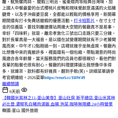
離，魷魚螺肉蒜、 龍蝦三明治、蜜棗煨肉等經典台灣味，加
上國人中餐最愛的台式櫻桃片皮鴨和視味覺創意滿滿的火焰豬
腱骨，以及手沖麻婆豆腐，全都能以輕鬆的價格享用，新開幕
期間還有打卡免費送龍蝦的優惠活動。
打卡短影片
。在寸土寸
金的信義區，要找到離捷運站周邊大空間的餐廳真不是易事，
幸好「四味軒」就是，離忠孝敦化三號出口走路只要三分鐘，
對於長輩真是一大福音。是以還在試營運期間就有不少老饕聞
風而來，中午才12點剛過一刻，店裡就幾乎坐無虛席。餐廳內
比想像中來的寬敝許多，裡面還有一個包廂。帶點潮意的時尚
風適合各年齡層，當天服務我們的店員也都很親切，看他們對
長輩的點餐也很有耐心。餐廳的料理選擇遠比我想像中多得
多，就連茶、飲料都有好幾頁，翻到手軟(笑)。詳細菜單請參
考官網連結。2026菜單
https://reurl.cc/1l4W49
繼續閱讀
6天前
【韓國米其林之11-釜山美食】釜山灶房 新平總店.釜山米其林
必比登.濃郁乳白豬肉湯飯.血腸.泡菜.咖啡無限續.24小時營業
韓國-釜山
國外旅遊