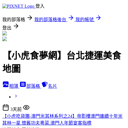
登入
我的部落格
我的部落格後台
我的帳號
登出
【小虎食夢網】台北捷運美食
地圖
相簿
部落格
名片
3天前
【小虎吃貨團-澳門米其林系列之24】帝影樓澳門連續十年米
其林一星.懷舊功夫粵菜.澳門人年節宴客指標