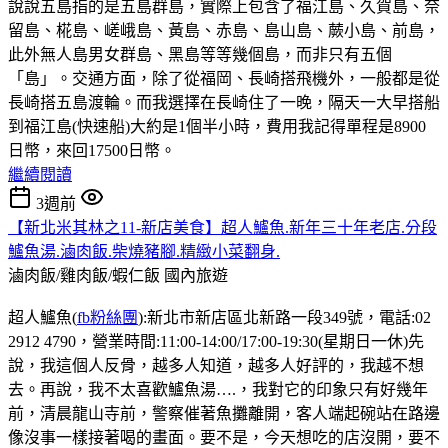
說說五島指的是五島群島，實際上包含了福江島、久賀島、奈
留島、椛島、嵯峨島、黃島、赤島、島山島、蕨小島、前島，
此外無人島男女群島、黑島等等幾個島，而非只有五個
「島」。交通方面，除了從福岡、長崎搭飛機外，一般都是從
長崎搭五島渡輪。而我選擇在長崎住了一晚，隔天一大早搭船
到福江島(快速船)大約是1個半小時，費用我記得單程是8900
日幣，來回17500日幣。
繼續閱讀
3週前
【新北米其林之11-新店美食】超人鱸魚.新年三十年老店.分段
鱸魚湯.滷肉飯.柴燒豬腳.精緻小菜翻身.
滷肉飯/雞肉飯/蝦仁飯
國內旅遊
超人鱸魚(
fb粉絲團
):新北市新店區北新路一段349號，電話:02
2912 4790，營業時間:11:00-14:00/17:00-19:30(星期日一休)先
說，我這個人反骨，越多人知道，越多人好評的，我越不想
去。再說，我不太喜歡鱸魚湯….，我對它的印象只有好幾年
前，清晨龍山寺前，警察催著魚攤離開，客人端起碗站在路邊
像沒事一樣接著喝的畫面。要不是，今天想吃的店沒開，要不