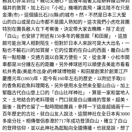
務真心非常到位，親切又細心。這幾年隨著北陸新幹線沿伸到
福井的敦賀，加上石川「小松」機場的直飛，讓北陸不在只是
金澤(市)，這個遠比石川(縣)的城市。然，不然是日本三大聖
山的白山或是白山市都不是國人熟知的。這次我們小虎吃貨團
特別在團長敝人在下考察後，決定帶大家去瞧瞧，除了走近
「白山」也安排了附近有150多年的餐旅館「和田屋」，這旅
館可能台灣人相對陌生，但對於日本人來說可是大大出名，一
點也不輸石川的加賀屋。它的位置約在白山的西面，離白山市
有一點矩離，交通方面以自駕方便些。又，從金澤、小松市開
車都是30分鐘左右的距離。另外棒球迷可以順便去美能市看看
松井秀喜(美能市出身)的棒球博物館。和田屋創業於創業江戸
慶應元年(1865)年，距今有160年左右的歷史，以附近手取川
的香魚和岩魚料理聞名，另外使用水全然來全聖山白山，加上
緊臨古代白山登上口的「白山比咩神社」，算是一家和當地人
文、土地結合的老料理宿。門口就是白山連峰的雪景。超美。
飯後，我們也留了一點時間給團員，參拜一下這座超過兩千一
百年歷史的古社，就白山友人說法，這間神社在全日本有3000
多座分社。相傳僧侶泰澄於717年成功登頂白山，確立了白山
的登拜信仰，並以此神社為起點向全國傳播。也就是說，想了