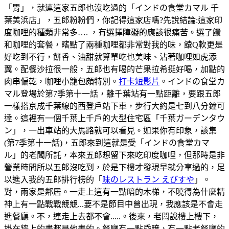
「胃」，就連這家五郎也沒吃過的「インドの食堂カマル 千
葉美浜店」，五郎粉粉們，你記得這家店嗎?先說結論:這家印
度咖哩的種類非常多…. ，有選擇障礙的應該很痛苦。選了饢
和咖哩的套餐，瞎點了兩種咖哩都非常對我的味，饢Q軟更是
好吃到不行，餅香、油甜就算單吃也美味、沾著咖哩如虎添
翼。配餐沙拉很一般，五郎也有喝的芒果拉希挺好喝，加點的
肉串偏乾，咖哩小籠包頗特別。
打卡短影片
。インドの食堂カ
マル登場於第7季第十一話，離千葉站有一點距離，要跟五郎
一樣搭京成千葉線的西登戶站下車，步行大約是七到八分鐘可
達。這裡有一個千葉上千戶的大型住宅區「千葉ガーデンタウ
ン」，一出車站的大馬路就可以看見。如果你有印象，該集
(第7季第十一話)，五郎來到這就是受「インドの食堂カマ
ル」的老闆所託，本來五郎想留下來吃印度咖哩，但那時是非
營業時間所以五郎沒吃到，於是下樓才發現早就分享過的，足
以進入我的五郎排行榜的「
味のレストラン えびすや
」。
對，兩家是鄰居。一走上這有一點暗的木梯，不曉得為什麼精
神上有一點戰戰競競...要不是節目中曾出現，我應該是不會走
進餐廳。不，連走上去都不會.....。後來，老闆說樓上樓下，
掛在牆上的畫都是他畫的。餐廳有一點昏暗，有一點老餐廳的