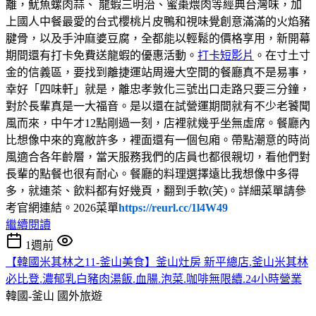
離，魷魚螺肉蒜、 龍蝦三明治、蜜棗煨肉等經典台灣味，加
上國人中餐最愛的台式櫻桃片皮鴨和視味覺創意滿滿的火焰豬
腱骨，以及手沖麻婆豆腐，全都能以輕鬆的價格享用，新開幕
期間還有打卡免費送龍蝦的優惠活動。
打卡短影片
。在寸土寸
金的信義區，要找到離捷運站周邊大空間的餐廳真不是易事，
幸好「四味軒」就是，離忠孝敦化三號出口走路只要三分鐘，
對於長輩真是一大福音。是以還在試營運期間就有不少老饕聞
風而來，中午才12點剛過一刻，店裡就幾乎坐無虛席。餐廳內
比想像中來的寬敝許多，裡面還有一個包廂。帶點潮意的時尚
風適合各年齡層，當天服務我們的店員也都很親切，看他們對
長輩的點餐也很有耐心。餐廳的料理選擇遠比我想像中多得
多，就連茶、飲料都有好幾頁，翻到手軟(笑)。詳細菜單請參
考官網連結。2026菜單
https://reurl.cc/1l4W49
繼續閱讀
1週前
【韓國米其林之11-釜山美食】釜山灶房 新平總店.釜山米其林
必比登.濃郁乳白豬肉湯飯.血腸.泡菜.咖啡無限續.24小時營業
韓國-釜山
國外旅遊