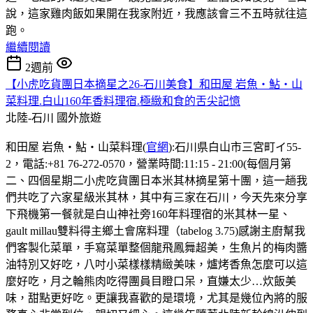
說，這家雞肉飯如果開在我家附近，我應該會三不五時就往這
跑。
繼續閱讀
2週前
【小虎吃貨團日本摘星之26-石川美食】和田屋 岩魚・鮎・山
菜料理.白山160年香料理宿.極緻和食的舌尖記憶
北陸-石川
國外旅遊
和田屋 岩魚・鮎・山菜料理(
官網
):石川県白山市三宮町イ55-
2，電話:+81 76-272-0570，營業時間:11:15 - 21:00(每個月第
二、四個星期二小虎吃貨團日本米其林摘星第十團，這一趟我
們共吃了六家星級米其林，其中有三家在石川，今天先來分享
下飛機第一餐就是白山神社旁160年料理宿的米其林一星、
gault millau雙料得主鄉土會席料理（tabelog 3.75)感謝主廚幫我
們客製化菜單，手寫菜單整個龍飛鳳舞超美，生魚片的梅肉醬
油特別又好吃，八吋小菜樣樣精緻美味，爐烤香魚怎麼可以這
麼好吃，月之輪熊肉吃得團員目瞪口呆，直嫌太少…炊飯美
味，甜點更好吃。更讓我喜歡的是環境，尤其是幾位內將的服