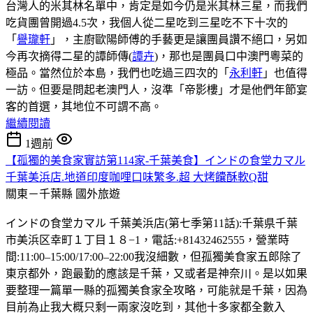
台灣人的米其林名單中，肯定是如今仍是米其林三星，而我們
吃貨團曾開過4.5次，我個人從二星吃到三星吃不下十次的
「
譽瓏軒
」，主廚歐陽師傅的手藝更是讓團員讚不絕口，另如
今再次摘得二星的譚師傳(
譚卉
)，那也是團員口中澳門粵菜的
極品。當然位於本島，我們也吃過三四次的「
永利軒
」也值得
一訪。但要是問起老澳門人，沒準「帝影樓」才是他們年節宴
客的首選，其地位不可謂不高。
繼續閱讀
1週前
【孤獨的美食家實訪第114家-千葉美食】インドの食堂カマル
千葉美浜店.地道印度咖哩口味繁多.超 大烤饢酥軟Q甜
關東－千葉縣
國外旅遊
インドの食堂カマル 千葉美浜店(第七季第11話):千葉県千葉
市美浜区幸町１丁目１８−1，電話:+81432462555，營業時
間:11:00–15:00/17:00–22:00我沒細數，但孤獨美食家五郎除了
東京都外，跑最勤的應該是千葉，又或者是神奈川。是以如果
要整理一篇單一縣的孤獨美食家全攻略，可能就是千葉，因為
目前為止我大概只剩一兩家沒吃到，其他十多家都全數入