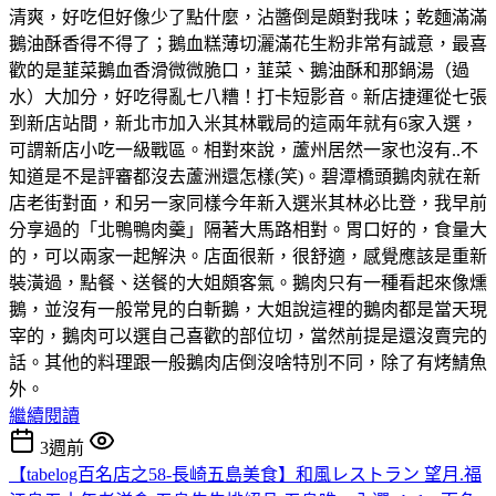
清爽，好吃但好像少了點什麼，沾醬倒是頗對我味；乾麵滿滿
鵝油酥香得不得了；鵝血糕薄切灑滿花生粉非常有誠意，最喜
歡的是韮菜鵝血香滑微微脆口，韮菜、鵝油酥和那鍋湯（過
水）大加分，好吃得亂七八糟！打卡短影音。新店捷運從七張
到新店站間，新北市加入米其林戰局的這兩年就有6家入選，
可謂新店小吃一級戰區。相對來說，蘆州居然一家也沒有..不
知道是不是評審都沒去蘆洲還怎樣(笑)。碧潭橋頭鵝肉就在新
店老街對面，和另一家同樣今年新入選米其林必比登，我早前
分享過的「北鴨鴨肉羹」隔著大馬路相對。胃口好的，食量大
的，可以兩家一起解決。店面很新，很舒適，感覺應該是重新
裝潢過，點餐、送餐的大姐頗客氣。鵝肉只有一種看起來像燻
鵝，並沒有一般常見的白斬鵝，大姐說這裡的鵝肉都是當天現
宰的，鵝肉可以選自己喜歡的部位切，當然前提是還沒賣完的
話。其他的料理跟一般鵝肉店倒沒啥特別不同，除了有烤鯖魚
外。
繼續閱讀
3週前
【tabelog百名店之58-長崎五島美食】和風レストラン 望月.福