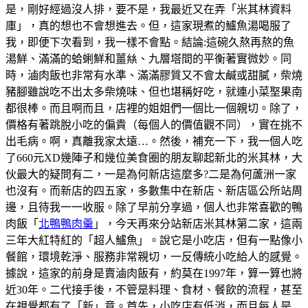
是，剛好經過沒人排，要不是，我最近又在弄「米其林資料
庫」，真的想也不會想進去。但，這家現煮的鱸魚湯喝服了
我，即便下次看到，我一樣不會點。結論:這碗久熬再熬的魚
湯鮮、滿滿的蛤蜊鮮和薑𢇃、九層塔間的平衡著實微妙。同
時，滷肉飯也非常有水準、滿滿膠質又不會太鹹或甜膩，柴燒
豬腳雖說吃不出太多柴燒味、但也堪稱好吃，就連小菜埾果南
都很棒。而且啊而且，店裡的姐姐們一個比一個親切。除了，
價格有著跳脫小吃的偏貴（每個人的價值觀不同），實在挑不
出毛病。啊，真離我家太遠…。然後，補充一下，我一個人吃
了660元XD幾陣子和幾位美食圈的朋友聊起新北的米其林，大
伙最大的疑問有二，一是為何新店這麼多?二是為何蘆洲一家
也沒有。而新店的四五家，多數集中在新店、新店區公所站周
邊，且待我一一收服。除了早前分享過，個人也非常喜歡的鴨
肉飯「
北鴨鴨肉羹
」，今天再來分站新店米其林第二家，這兩
三年大紅特紅的「超人鱸魚」。說它是小吃店，但有一點像小
餐館，環境乾淨、服務非常親切，一反傳統小吃給人的感覺。
據說，這家的前身是賣滷肉飯有，約莫在1997年，算一算也將
近30年。二代接手後，不管是料理、食材、餐飲的流程，甚至
在視覺都有了「新」意。首先，小吃店有低消，而且每人是