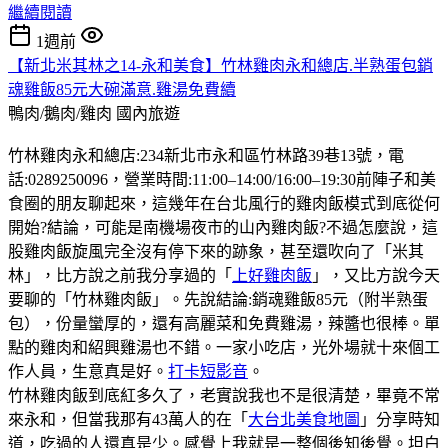
繼續閱讀
1週前
【新北米其林之14-永和美食】竹林雞肉永和總店.半熟蛋包銷
魂雞飯85元大碗滿意.雞湯免費續
鴨肉/鵝肉/雞肉
國內旅遊
竹林雞肉永和總店:234新北市永和區竹林路39巷13號，電
話:0289250096，營業時間:11:00–14:00/16:00–19:30前陣子和美
食圈的朋友聊起來，這幾年在台北風行的雞肉飯模式到底從何
開始?結論，可能是南機場夜市的山內雞肉飯?不過怎麼說，這
股雞肉飯旋風完全沒有停下來的跡象，甚至還吹向了「米其
林」，比方說之前我分享過的「
上好雞肉飯
」，又比方說今天
要聊的「竹林雞肉飯」。先說結論:銷魂雞飯85元（附半熟蛋
包），份量蠻厚的，還有高麗菜和免費雞湯，辣醬也很棒。單
點的雞肉和紹興雞湯也不錯。一家小吃店，光外場就十來個工
作人員，生意真是好。
打卡短影音
。
竹林雞肉飯到底紅多久了，老實說我也不是很清楚，畢竟不常
來永和，但當我那有43萬人的在「
大台北美食地圖
」分享時知
道，吃過的人還真是少。感覺上我就是一整個後知後覺。坦白