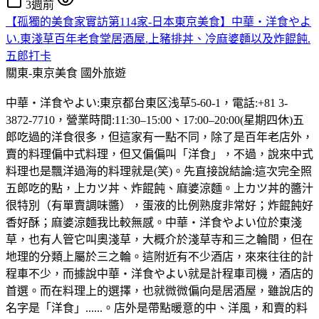
3週前
【孤獨的美食家實訪第114家-日本東京美食】中華・洋食やよ
い.東淺草百年老食堂居酒屋.上豬排丼、冷麻婆麵以及炸餛飩.
五郎打卡
關東-東京美食
國外旅遊
中華・洋食やよい:東京都台東区浅草5-60-1，電話:+81 3-
3872-7710，營業時間:11:30–15:00、17:00–20:00(星期四休)五
郎吃過的洋食很多，但這家有一點不同，除了是百年老店外，
賣的料理偏中式料理，但又偏偏叫「洋食」，不過，說來中式
料理也是飄洋過海的料理就是(笑)。先直接說結論:這次完全照
五郎吃的點，上カツ丼、炸餛飩、麻婆涼麵。上カツ丼的醬汁
很特別（有單賣調味醬），蛋液的比例熟度非常好；炸餛飩好
香好酥；麻婆涼麵我比較無感。中華・洋食やよい位於東淺
草，也有人管它叫奧淺草，大概介於淺草寺和三之輪間，但在
地理的分類上屬於三之輪。這附近有不少酒店，來來往往的計
程車不少，而據說中華・洋食やよい就是計程車司機，酒店的
首選。而在料理上的選擇，也就微微偏向是居酒屋，雖說店的
名字是「洋食」......。店外是帶點暖意的中、洋風，和賣的料