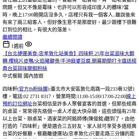
問題，但又不像是霉味，也許可以形容成印度人的體味?當
時，晚上17:00剛開店沒多久，店裡只有我一個客人..雖說後來
有來了兩三組客人，但好像生意不是那麼好，最少跟樓下很難
訂到位的相比，有很大的落差。
繼續閱讀
1週前
【台北捷運美食-忠孝敦化站美食】四味軒.25年台菜滋味大翻
轉.櫻桃片皮鴨/火焰豬腱骨/手沖麻婆豆腐.開幕期間打卡還送經
典台菜蒜味龍蝦粉絲
中式餐館
國內旅遊
四味軒(
官方fb粉絲團)
:臺北市大安區敦化南路一段233巷32號1
樓，電話:02 2731 8317，營業時間:11:00-15:00/17:00-22:00
線上
預約訂位網址
台菜相信是許多人聚餐宴客的首選，但那些經典
的桌菜，常常得先烙個一桌人才能大快朵頤，這些煩惱有25年
以上台菜、辦桌菜、酒家菜的阿銘師傅(陳俊銘)聽到了，由他
打造的「四味軒」便是適合三五好友、家人就可享受多道經典
台菜的好餐廳。餐廳離捷運站(忠孝敦化)只要走路三分鐘的距