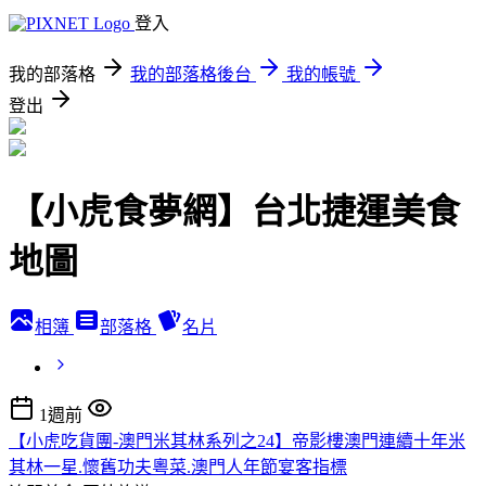
登入
我的部落格
我的部落格後台
我的帳號
登出
【小虎食夢網】台北捷運美食
地圖
相簿
部落格
名片
1週前
【小虎吃貨團-澳門米其林系列之24】帝影樓澳門連續十年米
其林一星.懷舊功夫粵菜.澳門人年節宴客指標