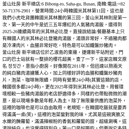
釜山灶房 新平總店:6 Bibong-ro, Saha-gu, Busan, 南韓:電話:+82
50-71376-2901，營業時間:24小時韓國米其林第11回，這也是
我們小虎吃貨團韓國米其林團的第三回，釜山米其林則是第一
次，第一天的中午是近三五年爆紅的人氣豬肉湯飯，還得到
2025-26連續兩年的米其林必比登。直接說結論:餐廳基本上只
有韓國人的米其林必比登豬肉湯飯，湯頭非常好，不過豬肉都
是冷凍肉片，血腸非常好吃，特色是可以加鐵盤炒豬肉。
釜山灶房 新平總店位於乙淑島的東邊，捷運新平站附近，門
口的巴士站就有一整排的櫻花超美。查了一下，這家店韓文原
名 정짓간，意指小廚房，好像開在2011年，但迅速以熬兩天
的純白豬肉湯擄獲人心，加上同樣好評的血腸和鐵盤炒豬肉
片，泡菜、咖啡無限續，同時有營業24小時(其實這類的店，
韓國很多都24小時)，更在2025年得到米其林必比登。用餐環
境相較一些豬肉湯飯的老店舒適得多，同樣的也帶點微微的潮
意，是以現場多數是年輕人為主。除了無限量供應的泡菜外，
這裡的咖啡也是可以自由取用。老規矩，在韓國吃飯就是要弄
得滿滿一桌(笑)，這裡的泡菜蠻對我的味，尤其是這碗爽脆又
水嫩的醃蘿蔔，滿滿辣椒粉的香氣和蘿蔔的甜，超級涮嘴。這
湯說純白，也沒覺得特別白，第一口是好喝的，但要說它多特