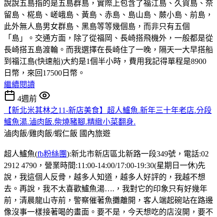
說說五島指的是五島群島，實際上包含了福江島、久賀島、奈
留島、椛島、嵯峨島、黃島、赤島、島山島、蕨小島、前島，
此外無人島男女群島、黑島等等幾個島，而非只有五個
「島」。交通方面，除了從福岡、長崎搭飛機外，一般都是從
長崎搭五島渡輪。而我選擇在長崎住了一晚，隔天一大早搭船
到福江島(快速船)大約是1個半小時，費用我記得單程是8900
日幣，來回17500日幣。
繼續閱讀
4週前
【新北米其林之11-新店美食】超人鱸魚.新年三十年老店.分段
鱸魚湯.滷肉飯.柴燒豬腳.精緻小菜翻身.
滷肉飯/雞肉飯/蝦仁飯
國內旅遊
超人鱸魚(
fb粉絲團
):新北市新店區北新路一段349號，電話:02
2912 4790，營業時間:11:00-14:00/17:00-19:30(星期日一休)先
說，我這個人反骨，越多人知道，越多人好評的，我越不想
去。再說，我不太喜歡鱸魚湯….，我對它的印象只有好幾年
前，清晨龍山寺前，警察催著魚攤離開，客人端起碗站在路邊
像沒事一樣接著喝的畫面。要不是，今天想吃的店沒開，要不