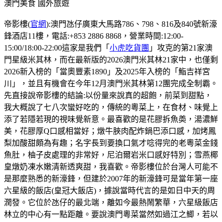
澳門美食
國外旅遊
帝影樓(
官網
):澳門氹仔廣東大馬路786、798、816及840號新濠
鋒酒店11樓，電話:+853 2886 8868，營業時間:12:00-
15:00/18:00-22:00這家是我們「
小虎吃貨團
」攻克的第21家澳
門星級米其林，而在最新版的2026澳門米其林21家中，也僅剩
2026新入榜的「當奧豐素1890」及2025年入榜的「鮨吉祥宮
川」，並且有機會在今年12月澳門米其林第12團完成全制霸。
先直接說帝影樓的結論:以份量來說真的超飽，前菜到甜點，
我大概說了七八次蠻好吃的，傳統的粵菜上，在食材、味覺上
添了若隱若現的視味覺新意。最喜歡的是花膠拆魚𡙡，湯濃鮮
美，花膠厚Q口感相當好；燉牛脥肉配炸鍋巴添口感，加烤鳳
梨加酸甜頗為有趣；名字長到要換口氣才唸得完的老粵菜金錢
魚肚，柚子皮處理的非常好，尼泊爾岩米口感好特別；雪燕椰
皇燉奶凍水嫩清新透爽甜，我喜歡。帝影樓位於台灣人可能不
是那麼熟悉的新濠鋒，但建於2007年的新濠鋒可是當年第一座
六星級的飯店(皇冠大飯店)，據說當時代言的是如日中天的周
潤發。它位於氹仔的最北端，離如今最熱鬧繁華，六星級飯店
林立的中心有一點距離。要說澳門粵菜當然如過江之鯽，若以