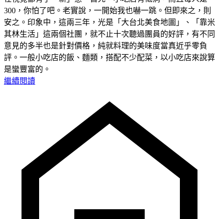
300，你怕了吧。老實說，一開始我也嚇一跳。但即來之，則
安之。印象中，這兩三年，光是「大台北美食地圖」、「靠米
其林生活」這兩個社團，就不止十次聽過團員的好評，有不同
意見的多半也是針對價格，純就料理的美味度當真近乎零負
評。一般小吃店的飯、麵類，搭配不少配菜，以小吃店來說算
是蠻豐富的。
繼續閱讀