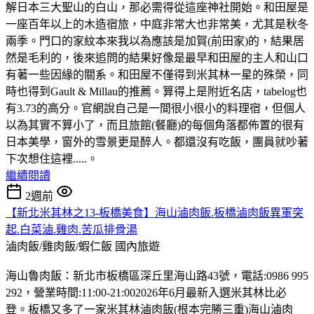
解日本三大聖山的白山，那必需得從這座神社開始。和田屋是
一座百年以上的木造宿旅，中庭非常大也非常美，尤其是秋冬
兩季。門口的家紋本來我以為應該是加賀(前田家)的，結果居
然是毛利的，後來追問的結果好像是最早和田屋的主人和山口
有著一些因緣的關系。和田屋不僅得到米其林一星的殊榮，同
時也得到Gault & Millau的推薦。算得上是附近名店，tabelog也
有3.73的高分。官網說自己是一間很小很小的料理宿，但個人
以為其實不算小了，而且旅館(餐廳)的每個角落都佈置的很有
日本美學，窗外的雪景更是醉人。都還沒有吃飯，團員就吵著
下次想住這裡.....。
繼續閱讀
2週前
【新北米其林之13-板橋美食】海山滷肉飯.板橋滷肉飯異軍突
起.白菜滷.雞肉.苦瓜排骨湯
滷肉飯/雞肉飯/蝦仁飯
國內旅遊
海山魯肉飯：新北市板橋區深丘里海山路43號，電話:0986 995
292，營業時間:11:00-21:002026年6月最新入選米其林比必
登。板橋又多了一家米其林滷肉飯(根本完勝三重)海山滷肉