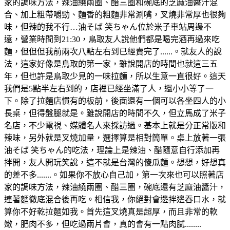
家的調味方法，辣油繞兩圈、醋三圈和碗底的芝麻油醬汁混
合、加上粗帶嚼勁、麵香的粗麵非常涮嘴，叉燒非常厚也很夠
味，但辣的我不行…油そば 笑ちゃん位於米子車站周邊不
遠，營業時間到21:30，鳥取友人說他們都是喝完酒再過來吃
麵，但但但我前兩次八點左右到已經賣完了......。就友人的說
法，這家好像是鳥取的第一家，雖說開店的時間也就這三五
年，但也許是鳥取少見的一味拉麵，所以生意一直很好。這天
我們是5點半左右到的，店裡已經坐滿了人，還小小等了一
下。除了拉麵店慣有的板前，後面還有一個可以各坐四人的小
長桌，但得盤腿就是。雖說開店的時間不久，但立馬成了米子
名店，不少電視、媒體名人來採訪過。基本上就是分正常版和
辣味，另外就是叉燒加量，選擇算是相對簡單。桌上放著一張
油そば 笑ちゃん的吃法，理論上是辣油、醋隨意自行添加再
拌開，友人開玩笑說，這不就是台灣的傻瓜麵。想想，好想真
的差不多.......。如果你不放心自己加，第一次來也可以照著店
家的調味方法，辣油繞兩圈、醋三圈，碗底還有芝麻油醬汁，
連著麵徹底混合後再吃。相信我，你絕對會邊拌邊吞口水，就
算你不好乾拉麵如我。首先這叉燒真是超厚，而且非常的軟
嫩，肥肉不多，但吃過兩片會，真的會有一點肉膩........