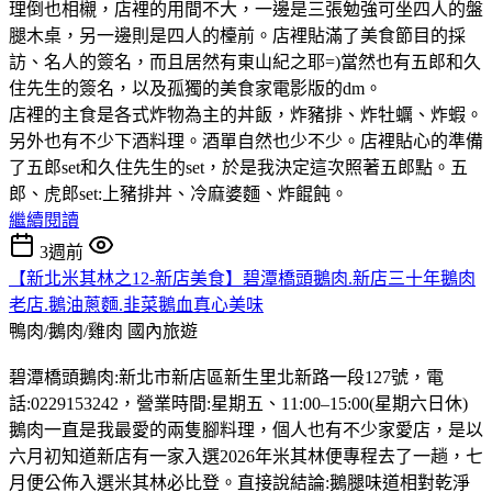
理倒也相櫬，店裡的用間不大，一邊是三張勉強可坐四人的盤
腿木桌，另一邊則是四人的檯前。店裡貼滿了美食節目的採
訪、名人的簽名，而且居然有東山紀之耶=)當然也有五郎和久
住先生的簽名，以及孤獨的美食家電影版的dm。
店裡的主食是各式炸物為主的丼飯，炸豬排、炸牡蠣、炸蝦。
另外也有不少下酒料理。酒單自然也少不少。店裡貼心的準備
了五郎set和久住先生的set，於是我決定這次照著五郎點。五
郎、虎郎set:上豬排丼、冷麻婆麵、炸餛飩。
繼續閱讀
3週前
【新北米其林之12-新店美食】碧潭橋頭鵝肉.新店三十年鵝肉
老店.鵝油蔥麵.韭菜鵝血真心美味
鴨肉/鵝肉/雞肉
國內旅遊
碧潭橋頭鵝肉:新北市新店區新生里北新路一段127號，電
話:0229153242，營業時間:星期五、11:00–15:00(星期六日休)
鵝肉一直是我最愛的兩隻腳料理，個人也有不少家愛店，是以
六月初知道新店有一家入選2026年米其林便專程去了一趟，七
月便公佈入選米其林必比登。直接說結論:鵝腿味道相對乾淨