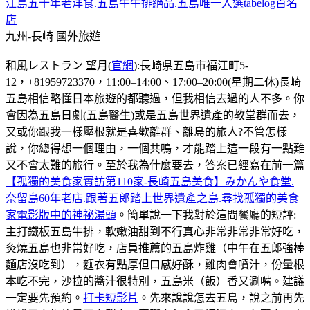
江島五十年老洋食.五島牛牛排絕品.五島唯一入選tabelog百名
店
九州-長崎
國外旅遊
和風レストラン 望月(
官網
):長崎県五島市福江町5-
12，+81959723370，11:00–14:00、17:00–20:00(星期二休)長崎
五島相信略懂日本旅遊的都聽過，但我相信去過的人不多。你
會因為五島日劇(五島醫生)或是五島世界遺產的教堂群而去，
又或你跟我一樣壓根就是喜歡離群、離島的旅人?不管怎樣
說，你總得想一個理由，一個共鳴，才能踏上這一段有一點難
又不會太難的旅行。至於我為什麼要去，答案已經寫在前一篇
【孤獨的美食家實訪第110家-長崎五島美食】みかんや食堂.
奈留島60年老店.跟著五郎踏上世界遺產之島.尋找孤獨的美食
家電影版中的神祕湯頭
。簡單說一下我對於這間餐廳的短評:
主打鐵板五島牛排，軟嫩油甜到不行真心非常非常非常好吃，
灸燒五島也非常好吃，店員推薦的五島炸雞（中午在五郎強棒
麵店沒吃到），麵衣有點厚但口感好酥，雞肉會噴汁，份量根
本吃不完，沙拉的醬汁很特別，五島米（飯）香又涮嘴。建議
一定要先預約。
打卡短影片
。先來說說怎去五島，說之前再先