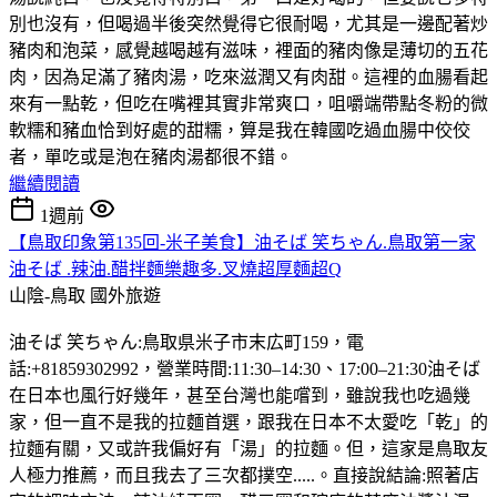
別也沒有，但喝過半後突然覺得它很耐喝，尤其是一邊配著炒
豬肉和泡菜，感覺越喝越有滋味，裡面的豬肉像是薄切的五花
肉，因為足滿了豬肉湯，吃來滋潤又有肉甜。這裡的血腸看起
來有一點乾，但吃在嘴裡其實非常爽口，咀嚼端帶點冬粉的微
軟糯和豬血恰到好處的甜糯，算是我在韓國吃過血腸中佼佼
者，單吃或是泡在豬肉湯都很不錯。
繼續閱讀
1週前
【鳥取印象第135回-米子美食】油そば 笑ちゃん.鳥取第一家
油そば .辣油.醋拌麵樂趣多.叉燒超厚麵超Q
山陰-鳥取
國外旅遊
油そば 笑ちゃん:鳥取県米子市末広町159，電
話:+81859302992，營業時間:11:30–14:30、17:00–21:30油そば
在日本也風行好幾年，甚至台灣也能嚐到，雖說我也吃過幾
家，但一直不是我的拉麵首選，跟我在日本不太愛吃「乾」的
拉麵有關，又或許我偏好有「湯」的拉麵。但，這家是鳥取友
人極力推薦，而且我去了三次都撲空.....。直接說結論:照著店