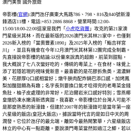
澳門美食
國外旅遊
帝影樓(
官網
):澳門氹仔廣東大馬路786、798、816及840號新濠
鋒酒店11樓，電話:+853 2886 8868，營業時間:12:00-
15:00/18:00-22:00這家是我們「
小虎吃貨團
」攻克的第21家澳
門星級米其林，而在最新版的2026澳門米其林21家中，也僅剩
2026新入榜的「當奧豐素1890」及2025年入榜的「鮨吉祥宮
川」，並且有機會在今年12月澳門米其林第12團完成全制霸。
先直接說帝影樓的結論:以份量來說真的超飽，前菜到甜點，
我大概說了七八次蠻好吃的，傳統的粵菜上，在食材、味覺上
添了若隱若現的視味覺新意。最喜歡的是花膠拆魚𡙡，湯濃鮮
美，花膠厚Q口感相當好；燉牛脥肉配炸鍋巴添口感，加烤鳳
梨加酸甜頗為有趣；名字長到要換口氣才唸得完的老粵菜金錢
魚肚，柚子皮處理的非常好，尼泊爾岩米口感好特別；雪燕椰
皇燉奶凍水嫩清新透爽甜，我喜歡。帝影樓位於台灣人可能不
是那麼熟悉的新濠鋒，但建於2007年的新濠鋒可是當年第一座
六星級的飯店(皇冠大飯店)，據說當時代言的是如日中天的周
潤發。它位於氹仔的最北端，離如今最熱鬧繁華，六星級飯店
林立的中心有一點距離。要說澳門粵菜當然如過江之鯽，若以