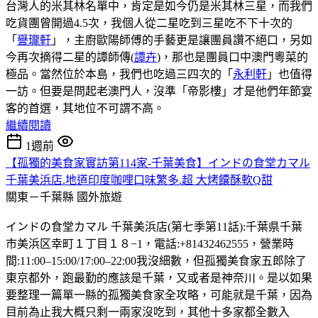
台灣人的米其林名單中，肯定是如今仍是米其林三星，而我們
吃貨團曾開過4.5次，我個人從二星吃到三星吃不下十次的
「
譽瓏軒
」，主廚歐陽師傅的手藝更是讓團員讚不絕口，另如
今再次摘得二星的譚師傳(
譚卉
)，那也是團員口中澳門粵菜的
極品。當然位於本島，我們也吃過三四次的「
永利軒
」也值得
一訪。但要是問起老澳門人，沒準「帝影樓」才是他們年節宴
客的首選，其地位不可謂不高。
繼續閱讀
1週前
【孤獨的美食家實訪第114家-千葉美食】インドの食堂カマル
千葉美浜店.地道印度咖哩口味繁多.超 大烤饢酥軟Q甜
關東－千葉縣
國外旅遊
インドの食堂カマル 千葉美浜店(第七季第11話):千葉県千葉
市美浜区幸町１丁目１８−1，電話:+81432462555，營業時
間:11:00–15:00/17:00–22:00我沒細數，但孤獨美食家五郎除了
東京都外，跑最勤的應該是千葉，又或者是神奈川。是以如果
要整理一篇單一縣的孤獨美食家全攻略，可能就是千葉，因為
目前為止我大概只剩一兩家沒吃到，其他十多家都全數入