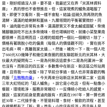
是，剛好經過沒人排，要不是，我最近又在弄「米其林資料
庫」，真的想也不會想進去。但，這家現煮的鱸魚湯喝服了
我，即便下次看到，我一樣不會點。結論:這碗久熬再熬的魚
湯鮮、滿滿的蛤蜊鮮和薑𢇃、九層塔間的平衡著實微妙。同
時，滷肉飯也非常有水準、滿滿膠質又不會太鹹或甜膩，柴燒
豬腳雖說吃不出太多柴燒味、但也堪稱好吃，就連小菜埾果南
都很棒。而且啊而且，店裡的姐姐們一個比一個親切。除了，
價格有著跳脫小吃的偏貴（每個人的價值觀不同），實在挑不
出毛病。啊，真離我家太遠…。然後，補充一下，我一個人吃
了660元XD幾陣子和幾位美食圈的朋友聊起新北的米其林，大
伙最大的疑問有二，一是為何新店這麼多?二是為何蘆洲一家
也沒有。而新店的四五家，多數集中在新店、新店區公所站周
邊，且待我一一收服。除了早前分享過，個人也非常喜歡的鴨
肉飯「
北鴨鴨肉羹
」，今天再來分站新店米其林第二家，這兩
三年大紅特紅的「超人鱸魚」。說它是小吃店，但有一點像小
餐館，環境乾淨、服務非常親切，一反傳統小吃給人的感覺。
據說，這家的前身是賣滷肉飯有，約莫在1997年，算一算也將
近30年。二代接手後，不管是料理、食材、餐飲的流程，甚至
在視覺都有了「新」意。首先，小吃店有低消，而且每人是