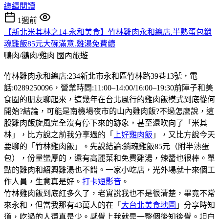
繼續閱讀
1週前
【新北米其林之14-永和美食】竹林雞肉永和總店.半熟蛋包銷
魂雞飯85元大碗滿意.雞湯免費續
鴨肉/鵝肉/雞肉
國內旅遊
竹林雞肉永和總店:234新北市永和區竹林路39巷13號，電
話:0289250096，營業時間:11:00–14:00/16:00–19:30前陣子和美
食圈的朋友聊起來，這幾年在台北風行的雞肉飯模式到底從何
開始?結論，可能是南機場夜市的山內雞肉飯?不過怎麼說，這
股雞肉飯旋風完全沒有停下來的跡象，甚至還吹向了「米其
林」，比方說之前我分享過的「
上好雞肉飯
」，又比方說今天
要聊的「竹林雞肉飯」。先說結論:銷魂雞飯85元（附半熟蛋
包），份量蠻厚的，還有高麗菜和免費雞湯，辣醬也很棒。單
點的雞肉和紹興雞湯也不錯。一家小吃店，光外場就十來個工
作人員，生意真是好。
打卡短影音
。
竹林雞肉飯到底紅多久了，老實說我也不是很清楚，畢竟不常
來永和，但當我那有43萬人的在「
大台北美食地圖
」分享時知
道，吃過的人還真是少。感覺上我就是一整個後知後覺。坦白