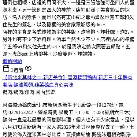
理倒也相櫬，店裡的用間不大，一邊是三張勉強可坐四人的盤
腿木桌，另一邊則是四人的檯前。店裡貼滿了美食節目的採
訪、名人的簽名，而且居然有東山紀之耶=)當然也有五郎和久
住先生的簽名，以及孤獨的美食家電影版的dm。
店裡的主食是各式炸物為主的丼飯，炸豬排、炸牡蠣、炸蝦。
另外也有不少下酒料理。酒單自然也少不少。店裡貼心的準備
了五郎set和久住先生的set，於是我決定這次照著五郎點。五
郎、虎郎set:上豬排丼、冷麻婆麵、炸餛飩。
繼續閱讀
3週前
【新北米其林之12-新店美食】碧潭橋頭鵝肉.新店三十年鵝肉
老店.鵝油蔥麵.韭菜鵝血真心美味
鴨肉/鵝肉/雞肉
國內旅遊
碧潭橋頭鵝肉:新北市新店區新生里北新路一段127號，電
話:0229153242，營業時間:星期五、11:00–15:00(星期六日休)
鵝肉一直是我最愛的兩隻腳料理，個人也有不少家愛店，是以
六月初知道新店有一家入選2026年米其林便專程去了一趟，七
月便公佈入選米其林必比登。直接說結論:鵝腿味道相對乾淨