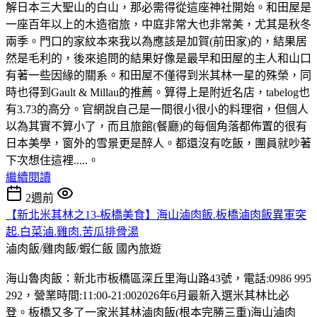
解日本三大聖山的白山，那必需得從這座神社開始。和田屋是
一座百年以上的木造宿旅，中庭非常大也非常美，尤其是秋冬
兩季。門口的家紋本來我以為應該是加賀(前田家)的，結果居
然是毛利的，後來追問的結果好像是最早和田屋的主人和山口
有著一些因緣的關系。和田屋不僅得到米其林一星的殊榮，同
時也得到Gault & Millau的推薦。算得上是附近名店，tabelog也
有3.73的高分。官網說自己是一間很小很小的料理宿，但個人
以為其實不算小了，而且旅館(餐廳)的每個角落都佈置的很有
日本美學，窗外的雪景更是醉人。都還沒有吃飯，團員就吵著
下次想住這裡.....。
繼續閱讀
2週前
【新北米其林之13-板橋美食】海山滷肉飯.板橋滷肉飯異軍突
起.白菜滷.雞肉.苦瓜排骨湯
滷肉飯/雞肉飯/蝦仁飯
國內旅遊
海山魯肉飯：新北市板橋區深丘里海山路43號，電話:0986 995
292，營業時間:11:00-21:002026年6月最新入選米其林比必
登。板橋又多了一家米其林滷肉飯(根本完勝三重)海山滷肉