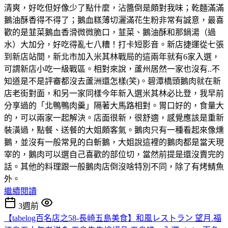
清爽，好吃但好像少了點什麼，沾醬倒是頗對我味；乾麵滿滿
鵝油酥香得不得了；鵝血糕薄切灑滿花生粉非常有誠意，最喜
歡的是韮菜鵝血香滑微微脆口，韮菜、鵝油酥和那鍋湯（過
水）大加分，好吃得亂七八糟！打卡短影音。新店捷運從七張
到新店站間，新北市加入米其林戰局的這兩年就有6家入選，
可謂新店小吃一級戰區。相對來說，蘆州居然一家也沒有..不
知道是不是評審都沒去蘆洲還怎樣(笑)。碧潭橋頭鵝肉就在新
店老街對面，和另一家同樣今年新入選米其林必比登，我早前
分享過的「北鴨鴨肉羹」隔著大馬路相對。胃口好的，食量大
的，可以兩家一起解決。店面很新，很舒適，感覺應該是重新
裝潢過，點餐、送餐的大姐頗客氣。鵝肉只有一種看起來像燻
鵝，並沒有一般常見的白斬鵝，大姐說這裡的鵝肉都是當天現
宰的，鵝肉可以選自己喜歡的部位切，當然前提是還沒賣完的
話。其他的料理跟一般鵝肉店倒沒啥特別不同，除了有烤鯖魚
外。
繼續閱讀
3週前
【tabelog百名店之58-長崎五島美食】和風レストラン 望月.福