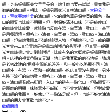
飯，身為板橋區美食里里長伯，說什麼也要來試試，畢竟我是
徹底的滷肉飯。相比，板橋另兩家米其林滷肉飯、
大碗公羊
肉
、
葉家藥燉排骨
的滷肉飯、它的顏色算是偏金黃的醬色，黏
口的膠質也比較不明顯。但，對偏好清淡口味（不是純瘦肉）
的應該會比較愛，就這點也反應在湯、白菜滷，雞肉上，甚至
是用餐環境。價格上小滷40、白菜49、湯65、雞肉65。海山滷
肉飯，坦白說我還真不知道這號人物，但據說不少日、韓的觀
光客會來...其位置說是板橋車站附近的巷弄裡，但其實一般觀
光客應該很少會走到這附近，比較有名的大概就是板橋運動場
吧。店裡的視覺帶點文青潮，地上是我喜歡的磨石地板，猜想
是老宅改建的?用餐空間乾乾淨淨，和一般小吃略顯不同。滷
肉飯外，有湯、小菜和一般滷肉飯小吃店其實沒有兩樣，另外
有時下流行的白切雞。價格上小滷40、白菜49、湯65、雞肉
65。滷肉飯看起來挺肥，入口也的確有一點化口，但黏膠質不
是那麼的明顯，味道意外不鹹膩，也不會太過油膩，但對於愛
滷肉飯的我而言，好像少了一點滿足感。但，也許不好太油滷
肉飯的朋友會喜歡也說不定。
繼續閱讀