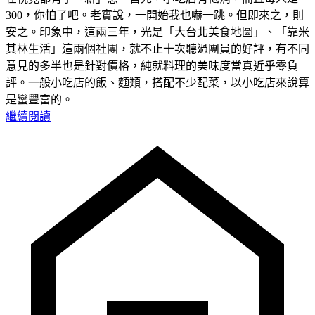
300，你怕了吧。老實說，一開始我也嚇一跳。但即來之，則
安之。印象中，這兩三年，光是「大台北美食地圖」、「靠米
其林生活」這兩個社團，就不止十次聽過團員的好評，有不同
意見的多半也是針對價格，純就料理的美味度當真近乎零負
評。一般小吃店的飯、麵類，搭配不少配菜，以小吃店來說算
是蠻豐富的。
繼續閱讀