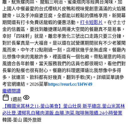
離，魷魚螺肉蒜、 龍蝦三明治、蜜棗煨肉等經典台灣味，加
上國人中餐最愛的台式櫻桃片皮鴨和視味覺創意滿滿的火焰豬
腱骨，以及手沖麻婆豆腐，全都能以輕鬆的價格享用，新開幕
期間還有打卡免費送龍蝦的優惠活動。
打卡短影片
。在寸土寸
金的信義區，要找到離捷運站周邊大空間的餐廳真不是易事，
幸好「四味軒」就是，離忠孝敦化三號出口走路只要三分鐘，
對於長輩真是一大福音。是以還在試營運期間就有不少老饕聞
風而來，中午才12點剛過一刻，店裡就幾乎坐無虛席。餐廳內
比想像中來的寬敝許多，裡面還有一個包廂。帶點潮意的時尚
風適合各年齡層，當天服務我們的店員也都很親切，看他們對
長輩的點餐也很有耐心。餐廳的料理選擇遠比我想像中多得
多，就連茶、飲料都有好幾頁，翻到手軟(笑)。詳細菜單請參
考官網連結。2026菜單
https://reurl.cc/1l4W49
繼續閱讀
1週前
【韓國米其林之11-釜山美食】釜山灶房 新平總店.釜山米其林
必比登.濃郁乳白豬肉湯飯.血腸.泡菜.咖啡無限續.24小時營業
韓國-釜山
國外旅遊