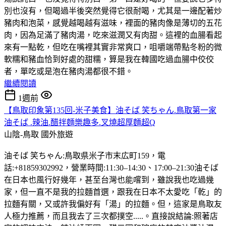
別也沒有，但喝過半後突然覺得它很耐喝，尤其是一邊配著炒
豬肉和泡菜，感覺越喝越有滋味，裡面的豬肉像是薄切的五花
肉，因為足滿了豬肉湯，吃來滋潤又有肉甜。這裡的血腸看起
來有一點乾，但吃在嘴裡其實非常爽口，咀嚼端帶點冬粉的微
軟糯和豬血恰到好處的甜糯，算是我在韓國吃過血腸中佼佼
者，單吃或是泡在豬肉湯都很不錯。
繼續閱讀
1週前
【鳥取印象第135回-米子美食】油そば 笑ちゃん.鳥取第一家
油そば .辣油.醋拌麵樂趣多.叉燒超厚麵超Q
山陰-鳥取
國外旅遊
油そば 笑ちゃん:鳥取県米子市末広町159，電
話:+81859302992，營業時間:11:30–14:30、17:00–21:30油そば
在日本也風行好幾年，甚至台灣也能嚐到，雖說我也吃過幾
家，但一直不是我的拉麵首選，跟我在日本不太愛吃「乾」的
拉麵有關，又或許我偏好有「湯」的拉麵。但，這家是鳥取友
人極力推薦，而且我去了三次都撲空.....。直接說結論:照著店