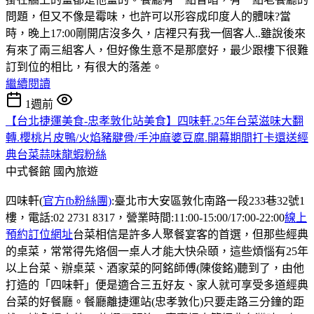
問題，但又不像是霉味，也許可以形容成印度人的體味?當
時，晚上17:00剛開店沒多久，店裡只有我一個客人..雖說後來
有來了兩三組客人，但好像生意不是那麼好，最少跟樓下很難
訂到位的相比，有很大的落差。
繼續閱讀
1週前
【台北捷運美食-忠孝敦化站美食】四味軒.25年台菜滋味大翻
轉.櫻桃片皮鴨/火焰豬腱骨/手沖麻婆豆腐.開幕期間打卡還送經
典台菜蒜味龍蝦粉絲
中式餐館
國內旅遊
四味軒(
官方fb粉絲團)
:臺北市大安區敦化南路一段233巷32號1
樓，電話:02 2731 8317，營業時間:11:00-15:00/17:00-22:00
線上
預約訂位網址
台菜相信是許多人聚餐宴客的首選，但那些經典
的桌菜，常常得先烙個一桌人才能大快朵頤，這些煩惱有25年
以上台菜、辦桌菜、酒家菜的阿銘師傅(陳俊銘)聽到了，由他
打造的「四味軒」便是適合三五好友、家人就可享受多道經典
台菜的好餐廳。餐廳離捷運站(忠孝敦化)只要走路三分鐘的距