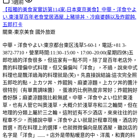
3週前
【孤獨的美食家實訪第114家-日本東京美食】中華・洋食やよ
い.東淺草百年老食堂居酒屋.上豬排丼、冷麻婆麵以及炸餛飩.
五郎打卡
關東-東京美食
國外旅遊
中華・洋食やよい:東京都台東区浅草5-60-1，電話:+81 3-
3872-7710，營業時間:11:30–15:00、17:00–20:00(星期四休)五
郎吃過的洋食很多，但這家有一點不同，除了是百年老店外，
賣的料理偏中式料理，但又偏偏叫「洋食」，不過，說來中式
料理也是飄洋過海的料理就是(笑)。先直接說結論:這次完全照
五郎吃的點，上カツ丼、炸餛飩、麻婆涼麵。上カツ丼的醬汁
很特別（有單賣調味醬），蛋液的比例熟度非常好；炸餛飩好
香好酥；麻婆涼麵我比較無感。中華・洋食やよい位於東淺
草，也有人管它叫奧淺草，大概介於淺草寺和三之輪間，但在
地理的分類上屬於三之輪。這附近有不少酒店，來來往往的計
程車不少，而據說中華・洋食やよい就是計程車司機，酒店的
首選。而在料理上的選擇，也就微微偏向是居酒屋，雖說店的
名字是「洋食」......。店外是帶點暖意的中、洋風，和賣的料