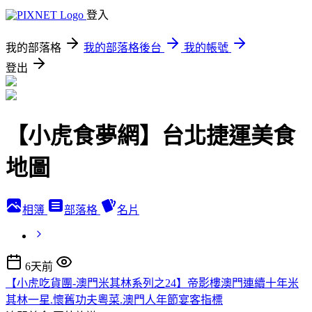
登入
我的部落格
我的部落格後台
我的帳號
登出
【小虎食夢網】台北捷運美食
地圖
相簿
部落格
名片
6天前
【小虎吃貨團-澳門米其林系列之24】帝影樓澳門連續十年米
其林一星.懷舊功夫粵菜.澳門人年節宴客指標