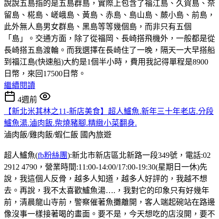
說說五島指的是五島群島，實際上包含了福江島、久賀島、奈
留島、椛島、嵯峨島、黃島、赤島、島山島、蕨小島、前島，
此外無人島男女群島、黑島等等幾個島，而非只有五個
「島」。交通方面，除了從福岡、長崎搭飛機外，一般都是從
長崎搭五島渡輪。而我選擇在長崎住了一晚，隔天一大早搭船
到福江島(快速船)大約是1個半小時，費用我記得單程是8900
日幣，來回17500日幣。
繼續閱讀
4週前
【新北米其林之11-新店美食】超人鱸魚.新年三十年老店.分段
鱸魚湯.滷肉飯.柴燒豬腳.精緻小菜翻身.
滷肉飯/雞肉飯/蝦仁飯
國內旅遊
超人鱸魚(
fb粉絲團
):新北市新店區北新路一段349號，電話:02
2912 4790，營業時間:11:00-14:00/17:00-19:30(星期日一休)先
說，我這個人反骨，越多人知道，越多人好評的，我越不想
去。再說，我不太喜歡鱸魚湯….，我對它的印象只有好幾年
前，清晨龍山寺前，警察催著魚攤離開，客人端起碗站在路邊
像沒事一樣接著喝的畫面。要不是，今天想吃的店沒開，要不