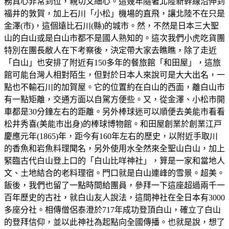
務真心非常到位，親切又細心。這幾年隨著北陸新幹線沿伸到
福井的敦賀，加上石川「小松」機場的直飛，讓北陸不在只是
金澤(市)，這個遠比石川(縣)的城市。然，不然是日本三大聖
山的白山或是白山市都不是國人熟知的。這次我們小虎吃貨團
特別在團長敝人在下考察後，決定帶大家去瞧瞧，除了走近
「白山」也安排了附近有150多年的餐旅館「和田屋」，這旅
館可能台灣人相對陌生，但對於日本人來說可是大大出名，一
點也不輸石川的加賀屋。它的位置約在白山的西面，離白山市
有一點矩離，交通方面以自駕方便些。又，從金澤、小松市開
車都是30分鐘左右的距離。另外棒球迷可以順便去美能市看看
松井秀喜(美能市出身)的棒球博物館。和田屋創業於創業江戸
慶應元年(1865)年，距今有160年左右的歷史，以附近手取川
的香魚和岩魚料理聞名，另外使用水全然來全聖山白山，加上
緊臨古代白山登上口的「白山比咩神社」，算是一家和當地人
文、土地結合的老料理宿。門口就是白山連峰的雪景。超美。
飯後，我們也留了一點時間給團員，參拜一下這座超過兩千一
百年歷史的古社，就白山友人說法，這間神社在全日本有3000
多座分社。相傳僧侶泰澄於717年成功登頂白山，確立了白山
的登拜信仰，並以此神社為起點向全國傳播。也就是說，想了