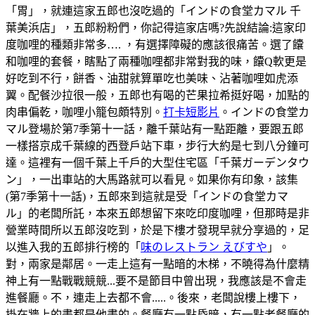
「胃」，就連這家五郎也沒吃過的「インドの食堂カマル 千
葉美浜店」，五郎粉粉們，你記得這家店嗎?先說結論:這家印
度咖哩的種類非常多…. ，有選擇障礙的應該很痛苦。選了饢
和咖哩的套餐，瞎點了兩種咖哩都非常對我的味，饢Q軟更是
好吃到不行，餅香、油甜就算單吃也美味、沾著咖哩如虎添
翼。配餐沙拉很一般，五郎也有喝的芒果拉希挺好喝，加點的
肉串偏乾，咖哩小籠包頗特別。
打卡短影片
。インドの食堂カ
マル登場於第7季第十一話，離千葉站有一點距離，要跟五郎
一樣搭京成千葉線的西登戶站下車，步行大約是七到八分鐘可
達。這裡有一個千葉上千戶的大型住宅區「千葉ガーデンタウ
ン」，一出車站的大馬路就可以看見。如果你有印象，該集
(第7季第十一話)，五郎來到這就是受「インドの食堂カマ
ル」的老闆所託，本來五郎想留下來吃印度咖哩，但那時是非
營業時間所以五郎沒吃到，於是下樓才發現早就分享過的，足
以進入我的五郎排行榜的「
味のレストラン えびすや
」。
對，兩家是鄰居。一走上這有一點暗的木梯，不曉得為什麼精
神上有一點戰戰競競...要不是節目中曾出現，我應該是不會走
進餐廳。不，連走上去都不會.....。後來，老闆說樓上樓下，
掛在牆上的畫都是他畫的。餐廳有一點昏暗，有一點老餐廳的