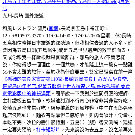
江島五十年老洋食.五島牛牛排絕品.五島唯一入選tabelog百名
店
九州-長崎
國外旅遊
和風レストラン 望月(
官網
):長崎県五島市福江町5-
12，+81959723370，11:00–14:00、17:00–20:00(星期二休)長崎
五島相信略懂日本旅遊的都聽過，但我相信去過的人不多。你
會因為五島日劇(五島醫生)或是五島世界遺產的教堂群而去，
又或你跟我一樣壓根就是喜歡離群、離島的旅人?不管怎樣
說，你總得想一個理由，一個共鳴，才能踏上這一段有一點難
又不會太難的旅行。至於我為什麼要去，答案已經寫在前一篇
【孤獨的美食家實訪第110家-長崎五島美食】みかんや食堂.
奈留島60年老店.跟著五郎踏上世界遺產之島.尋找孤獨的美食
家電影版中的神祕湯頭
。簡單說一下我對於這間餐廳的短評:
主打鐵板五島牛排，軟嫩油甜到不行真心非常非常非常好吃，
灸燒五島也非常好吃，店員推薦的五島炸雞（中午在五郎強棒
麵店沒吃到），麵衣有點厚但口感好酥，雞肉會噴汁，份量根
本吃不完，沙拉的醬汁很特別，五島米（飯）香又涮嘴。建議
一定要先預約。
打卡短影片
。先來說說怎去五島，說之前再先