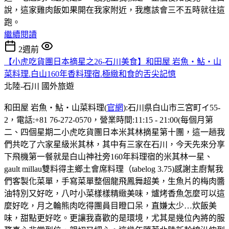
說，這家雞肉飯如果開在我家附近，我應該會三不五時就往這
跑。
繼續閱讀
2週前
【小虎吃貨團日本摘星之26-石川美食】和田屋 岩魚・鮎・山
菜料理.白山160年香料理宿.極緻和食的舌尖記憶
北陸-石川
國外旅遊
和田屋 岩魚・鮎・山菜料理(
官網
):石川県白山市三宮町イ55-
2，電話:+81 76-272-0570，營業時間:11:15 - 21:00(每個月第
二、四個星期二小虎吃貨團日本米其林摘星第十團，這一趟我
們共吃了六家星級米其林，其中有三家在石川，今天先來分享
下飛機第一餐就是白山神社旁160年料理宿的米其林一星、
gault millau雙料得主鄉土會席料理（tabelog 3.75)感謝主廚幫我
們客製化菜單，手寫菜單整個龍飛鳳舞超美，生魚片的梅肉醬
油特別又好吃，八吋小菜樣樣精緻美味，爐烤香魚怎麼可以這
麼好吃，月之輪熊肉吃得團員目瞪口呆，直嫌太少…炊飯美
味，甜點更好吃。更讓我喜歡的是環境，尤其是幾位內將的服