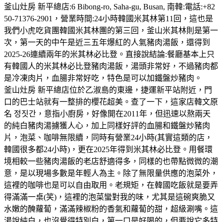
釜山灶房 新平總店:6 Bibong-ro, Saha-gu, Busan, 南韓:電話:+82
50-71376-2901，營業時間:24小時韓國米其林第11回，這也是
我們小虎吃貨團韓國米其林團的第三回，釜山米其林則是第一
次，第一天的中午是近三五年爆紅的人氣豬肉湯飯，還得到
2025-26連續兩年的米其林必比登。直接說結論:餐廳基本上只
有韓國人的米其林必比登豬肉湯飯，湯頭非常好，不過豬肉都
是冷凍肉片，血腸非常好吃，特色是可以加鐵盤炒豬肉。
釜山灶房 新平總店位於乙淑島的東邊，捷運新平站附近，門
口的巴士站就有一整排的櫻花超美。查了一下，這家店韓文原
名 정짓간，意指小廚房，好像開在2011年，但迅速以熬兩天
的純白豬肉湯擄獲人心，加上同樣好評的血腸和鐵盤炒豬肉
片，泡菜、咖啡無限續，同時有營業24小時(其實這類的店，
韓國很多都24小時)，更在2025年得到米其林必比登。用餐環
境相較一些豬肉湯飯的老店舒適得多，同樣的也帶點微微的潮
意，是以現場多數是年輕人為主。除了無限量供應的泡菜外，
這裡的咖啡也是可以自由取用。老規矩，在韓國吃飯就是要弄
得滿滿一桌(笑)，這裡的泡菜蠻對我的味，尤其是這碗爽脆又
水嫩的醃蘿蔔，滿滿辣椒粉的香氣和蘿蔔的甜，超級涮嘴。這
湯說純白，也沒覺得特別白，第一口是好喝的，但要說它多特