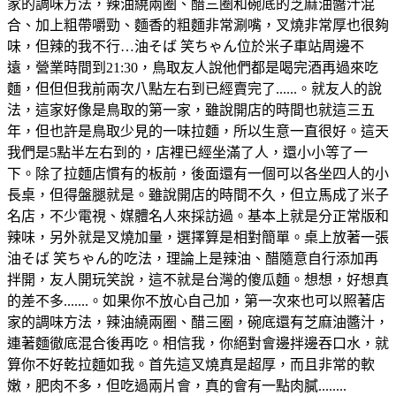
家的調味方法，辣油繞兩圈、醋三圈和碗底的芝麻油醬汁混
合、加上粗帶嚼勁、麵香的粗麵非常涮嘴，叉燒非常厚也很夠
味，但辣的我不行…油そば 笑ちゃん位於米子車站周邊不
遠，營業時間到21:30，鳥取友人說他們都是喝完酒再過來吃
麵，但但但我前兩次八點左右到已經賣完了......。就友人的說
法，這家好像是鳥取的第一家，雖說開店的時間也就這三五
年，但也許是鳥取少見的一味拉麵，所以生意一直很好。這天
我們是5點半左右到的，店裡已經坐滿了人，還小小等了一
下。除了拉麵店慣有的板前，後面還有一個可以各坐四人的小
長桌，但得盤腿就是。雖說開店的時間不久，但立馬成了米子
名店，不少電視、媒體名人來採訪過。基本上就是分正常版和
辣味，另外就是叉燒加量，選擇算是相對簡單。桌上放著一張
油そば 笑ちゃん的吃法，理論上是辣油、醋隨意自行添加再
拌開，友人開玩笑說，這不就是台灣的傻瓜麵。想想，好想真
的差不多.......。如果你不放心自己加，第一次來也可以照著店
家的調味方法，辣油繞兩圈、醋三圈，碗底還有芝麻油醬汁，
連著麵徹底混合後再吃。相信我，你絕對會邊拌邊吞口水，就
算你不好乾拉麵如我。首先這叉燒真是超厚，而且非常的軟
嫩，肥肉不多，但吃過兩片會，真的會有一點肉膩........